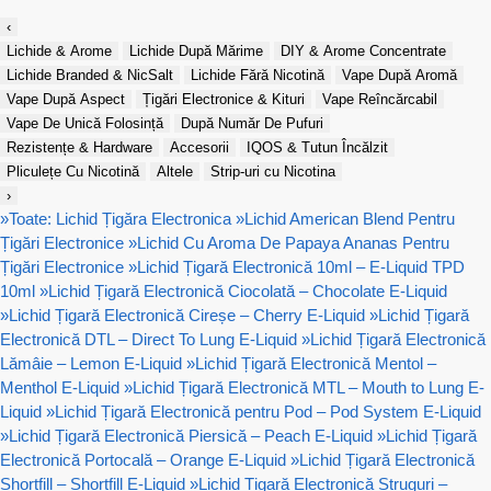
‹
Lichide & Arome
Lichide După Mărime
DIY & Arome Concentrate
Lichide Branded & NicSalt
Lichide Fără Nicotină
Vape După Aromă
Vape După Aspect
Țigări Electronice & Kituri
Vape Reîncărcabil
Vape De Unică Folosință
După Număr De Pufuri
Rezistențe & Hardware
Accesorii
IQOS & Tutun Încălzit
Pliculețe Cu Nicotină
Altele
Strip-uri cu Nicotina
›
»
Toate: Lichid Țigăra Electronica
»
Lichid American Blend Pentru
Țigări Electronice
»
Lichid Cu Aroma De Papaya Ananas Pentru
Țigări Electronice
»
Lichid Țigară Electronică 10ml – E-Liquid TPD
10ml
»
Lichid Țigară Electronică Ciocolată – Chocolate E-Liquid
»
Lichid Țigară Electronică Cireșe – Cherry E-Liquid
»
Lichid Țigară
Electronică DTL – Direct To Lung E-Liquid
»
Lichid Țigară Electronică
Lămâie – Lemon E-Liquid
»
Lichid Țigară Electronică Mentol –
Menthol E-Liquid
»
Lichid Țigară Electronică MTL – Mouth to Lung E-
Liquid
»
Lichid Țigară Electronică pentru Pod – Pod System E-Liquid
»
Lichid Țigară Electronică Piersică – Peach E-Liquid
»
Lichid Țigară
Electronică Portocală – Orange E-Liquid
»
Lichid Țigară Electronică
Shortfill – Shortfill E-Liquid
»
Lichid Țigară Electronică Struguri –