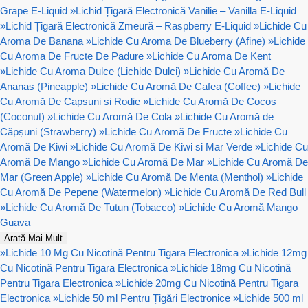
Grape E-Liquid
»
Lichid Țigară Electronică Vanilie – Vanilla E-Liquid
»
Lichid Țigară Electronică Zmeură – Raspberry E-Liquid
»
Lichide Cu
Aroma De Banana
»
Lichide Cu Aroma De Blueberry (Afine)
»
Lichide
Cu Aroma De Fructe De Padure
»
Lichide Cu Aroma De Kent
»
Lichide Cu Aroma Dulce (Lichide Dulci)
»
Lichide Cu Aromă De
Ananas (Pineapple)
»
Lichide Cu Aromă De Cafea (Coffee)
»
Lichide
Cu Aromă De Capsuni si Rodie
»
Lichide Cu Aromă De Cocos
(Coconut)
»
Lichide Cu Aromă De Cola
»
Lichide Cu Aromă de
Căpșuni (Strawberry)
»
Lichide Cu Aromă De Fructe
»
Lichide Cu
Aromă De Kiwi
»
Lichide Cu Aromă De Kiwi si Mar Verde
»
Lichide Cu
Aromă De Mango
»
Lichide Cu Aromă De Mar
»
Lichide Cu Aromă De
Mar (Green Apple)
»
Lichide Cu Aromă De Menta (Menthol)
»
Lichide
Cu Aromă De Pepene (Watermelon)
»
Lichide Cu Aromă De Red Bull
»
Lichide Cu Aromă De Tutun (Tobacco)
»
Lichide Cu Aromă Mango
Guava
Arată Mai Mult
»
Lichide 10 Mg Cu Nicotină Pentru Tigara Electronica
»
Lichide 12mg
Cu Nicotină Pentru Tigara Electronica
»
Lichide 18mg Cu Nicotină
Pentru Tigara Electronica
»
Lichide 20mg Cu Nicotină Pentru Tigara
Electronica
»
Lichide 50 ml Pentru Țigări Electronice
»
Lichide 500 ml