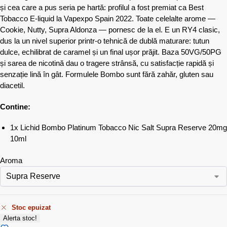
și cea care a pus seria pe hartă: profilul a fost premiat ca Best
Tobacco E-liquid la Vapexpo Spain 2022. Toate celelalte arome —
Cookie, Nutty, Supra Aldonza — pornesc de la el. E un RY4 clasic,
dus la un nivel superior printr-o tehnică de dublă maturare: tutun
dulce, echilibrat de caramel și un final ușor prăjit. Baza 50VG/50PG
și sarea de nicotină dau o tragere strânsă, cu satisfacție rapidă și
senzație lină în gât. Formulele Bombo sunt fără zahăr, gluten sau
diacetil.
Contine:
1x Lichid Bombo Platinum Tobacco Nic Salt Supra Reserve 20mg
10ml
Aroma
Stoc epuizat
Alerta stoc!