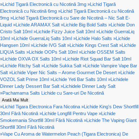
»
Lichid Țigară Electronică cu Nicotină 3mg
»
Lichid Țigară
Electronică cu Nicotină 6mg
»
Lichid Țigară Electronică cu Nicotină
9mg
»
Lichid Țigară Electronică cu Sare de Nicotină – Nic Salt E-
Liquid
»
Lichide ARAMAX Salt
»
Lichide Big Bold Salts
»
Lichide Don
Cristo Salt 10ml
»
Lichide Fizzy Juice Salt 10ml
»
Lichide GuerraLiq
10ml
»
Lichide GuerraLiq Salts 10ml
»
Lichide Halo Salts
»
Lichide
Hangsen 10ml
»
Lichide IVG Salt
»
Lichide Kings Crest Salt
»
Lichide
LIQUA Salts
»
Lichide OOPs Salt 10ml
»
Lichide OSSEM Salts
»
Lichide OXVA OX Salts 10ml
»
Lichide Riot Squad Bar Salt 10ml
»
Lichide Ritchy Salt
»
Lichide Sukka Salt
»
Lichide Vampire Vape Bar
Salt
»
Lichide Viper Nic Salts – Arome Gourmet De Desert
»
Lichide
VOZOL Salt Prime 10ml
»
Lichide Yeti Bar Salts 10ml
»
Lichidele
Dinner Lady Dessert Bar Salt
»
Lichidele Dinner Lady Salt
»
Pachamama Salts Lichide cu Sare-uri De Nicotină
Arată Mai Mult
»
Lichid Tigara Electronica Fara Nicotina
»
Lichide King's Dew Shortfill
30ml Fără Nicotină
»
Lichide Longfill Pentru Vape
»
Lichide
Smokemania Shortfill 30ml Fără Nicotină
»
Lichide The Vaping Giant
Shortfill 30ml Fără Nicotină
»
Vape Cu Aroma de Watermelon Peach (Tigara Electronica) De