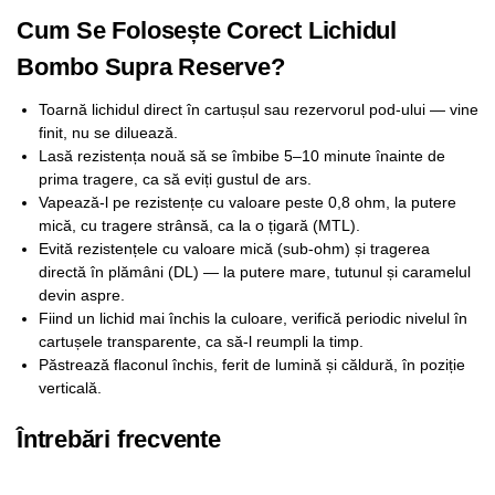
Cum Se Folosește Corect Lichidul
Bombo Supra Reserve?
Toarnă lichidul direct în cartușul sau rezervorul pod-ului — vine
finit, nu se diluează.
Lasă rezistența nouă să se îmbibe 5–10 minute înainte de
prima tragere, ca să eviți gustul de ars.
Vapează-l pe rezistențe cu valoare peste 0,8 ohm, la putere
mică, cu tragere strânsă, ca la o țigară (MTL).
Evită rezistențele cu valoare mică (sub-ohm) și tragerea
directă în plămâni (DL) — la putere mare, tutunul și caramelul
devin aspre.
Fiind un lichid mai închis la culoare, verifică periodic nivelul în
cartușele transparente, ca să-l reumpli la timp.
Păstrează flaconul închis, ferit de lumină și căldură, în poziție
verticală.
Întrebări frecvente