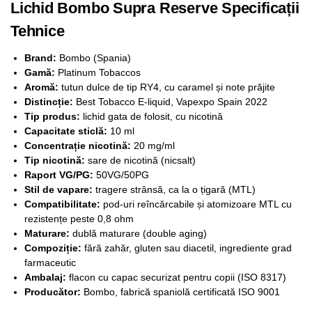
Lichid Bombo Supra Reserve Specificații
Tehnice
Brand:
Bombo (Spania)
Gamă:
Platinum Tobaccos
Aromă:
tutun dulce de tip RY4, cu caramel și note prăjite
Distincție:
Best Tobacco E-liquid, Vapexpo Spain 2022
Tip produs:
lichid gata de folosit, cu nicotină
Capacitate sticlă:
10 ml
Concentrație nicotină:
20 mg/ml
Tip nicotină:
sare de nicotină (nicsalt)
Raport VG/PG:
50VG/50PG
Stil de vapare:
tragere strânsă, ca la o țigară (MTL)
Compatibilitate:
pod-uri reîncărcabile și atomizoare MTL cu
rezistențe peste 0,8 ohm
Maturare:
dublă maturare (double aging)
Compoziție:
fără zahăr, gluten sau diacetil, ingrediente grad
farmaceutic
Ambalaj:
flacon cu capac securizat pentru copii (ISO 8317)
Producător:
Bombo, fabrică spaniolă certificată ISO 9001