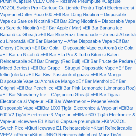
Pufuri
»
Capsule VEEV One – Rezerve Preumplute
»
Capsule
VOZOL Switch Pro
»
Cartușe Cu Lichide Pentru Țigări Electronice si
Vape-uri
»
Drifter Poco 600
»
Elf Bar 10mg Nicotină – Disposable
Vape cu Sare de Nicotină
»
Elf Bar 20mg Nicotină – Disposable Vape
cu Sare de Nicotină
»
Elf Bar Apple ( Mar)
»
Elf Bar Banana Ice –
Banană cu Gheață
»
Elf Bar Blue Razz Lemonade – Zmeură Albastră
cu Limonadă
»
Elf Bar Blueberry – Afine Disposable Vape
»
Elf Bar
Cherry (Cirese)
»
Elf Bar Cola – Disposable Vape cu Aromă de Cola
»
Elf Bar cu Nicotină
»
Elf Bar Elfa Pro & Turbo Kituri si Baterii
Reincarcabile
»
Elf Bar Energy (Red Bull)
»
Elf Bar Fructe de Padure (
Mixed Berries)
»
Elf Bar Grape – Struguri Disposable Vape
»
Elf Bar
Ieftin (oferta)
»
Elf Bar Kiwi Passionfruit guava
»
Elf Bar Mango –
Disposable Vape cu Aromă de Mango
»
Elf Bar Menthol
»
Elf Bar
Original
»
Elf Bar Peach Ice
»
Elf Bar Pink Lemonade (Limonada Roz)
»
Elf Bar Strawberry Ice – Căpșuni cu Gheață
»
Elf Bar Tigara
Electronica si Vape-uri
»
Elf Bar Watermelon – Pepene Verde
Disposable Vape
»
ElfBar 1000 Țigări Electronice & Vape-uri
»
ElfBar
600 V2 Țigări Electronice & Vape-uri
»
ElfBar 600 Țigări Electronice &
Vape-uri
»
Icewave E1 Kituri si Capsule preumplute
»
Kit VOZOL
Switch Pico
»
Kituri Icewave E1 Reincarcabile
»
Kituri Reîncărcabile
VEEV inPrime
»
Kituri UNNO Reincarcabile
»
Lost Mary Țigări