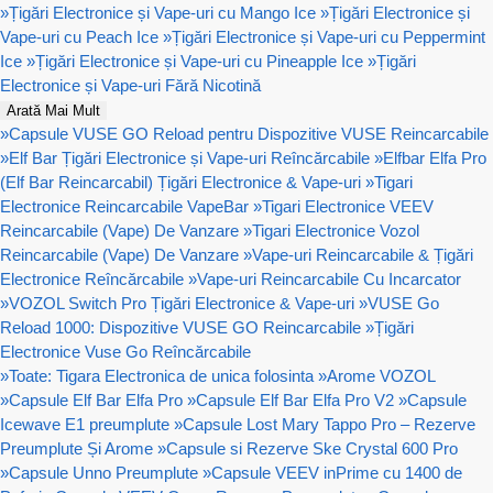
»
Țigări Electronice și Vape-uri cu Mango Ice
»
Țigări Electronice și
Vape-uri cu Peach Ice
»
Țigări Electronice și Vape-uri cu Peppermint
Ice
»
Țigări Electronice și Vape-uri cu Pineapple Ice
»
Țigări
Electronice și Vape-uri Fără Nicotină
Arată Mai Mult
»
Capsule VUSE GO Reload pentru Dispozitive VUSE Reincarcabile
»
Elf Bar Țigări Electronice și Vape-uri Reîncărcabile
»
Elfbar Elfa Pro
(Elf Bar Reincarcabil) Țigări Electronice & Vape-uri
»
Tigari
Electronice Reincarcabile VapeBar
»
Tigari Electronice VEEV
Reincarcabile (Vape) De Vanzare
»
Tigari Electronice Vozol
Reincarcabile (Vape) De Vanzare
»
Vape-uri Reincarcabile & Țigări
Electronice Reîncărcabile
»
Vape-uri Reincarcabile Cu Incarcator
»
VOZOL Switch Pro Țigări Electronice & Vape-uri
»
VUSE Go
Reload 1000: Dispozitive VUSE GO Reincarcabile
»
Țigări
Electronice Vuse Go Reîncărcabile
»
Toate: Tigara Electronica de unica folosinta
»
Arome VOZOL
»
Capsule Elf Bar Elfa Pro
»
Capsule Elf Bar Elfa Pro V2
»
Capsule
Icewave E1 preumplute
»
Capsule Lost Mary Tappo Pro – Rezerve
Preumplute Și Arome
»
Capsule si Rezerve Ske Crystal 600 Pro
»
Capsule Unno Preumplute
»
Capsule VEEV inPrime cu 1400 de