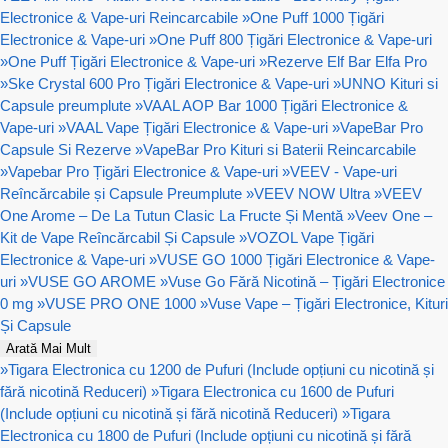
Electronice & Vape-uri Reincarcabile
»
One Puff 1000 Țigări
Electronice & Vape-uri
»
One Puff 800 Țigări Electronice & Vape-uri
»
One Puff Țigări Electronice & Vape-uri
»
Rezerve Elf Bar Elfa Pro
»
Ske Crystal 600 Pro Țigări Electronice & Vape-uri
»
UNNO Kituri si
Capsule preumplute
»
VAAL AOP Bar 1000 Țigări Electronice &
Vape-uri
»
VAAL Vape Țigări Electronice & Vape-uri
»
VapeBar Pro
Capsule Si Rezerve
»
VapeBar Pro Kituri si Baterii Reincarcabile
»
Vapebar Pro Țigări Electronice & Vape-uri
»
VEEV - Vape-uri
Reîncărcabile și Capsule Preumplute
»
VEEV NOW Ultra
»
VEEV
One Arome – De La Tutun Clasic La Fructe Și Mentă
»
Veev One –
Kit de Vape Reîncărcabil Și Capsule
»
VOZOL Vape Țigări
Electronice & Vape-uri
»
VUSE GO 1000 Țigări Electronice & Vape-
uri
»
VUSE GO AROME
»
Vuse Go Fără Nicotină – Țigări Electronice
0 mg
»
VUSE PRO ONE 1000
»
Vuse Vape – Țigări Electronice, Kituri
Și Capsule
Arată Mai Mult
»
Tigara Electronica cu 1200 de Pufuri (Include opțiuni cu nicotină și
fără nicotină Reduceri)
»
Tigara Electronica cu 1600 de Pufuri
(Include opțiuni cu nicotină și fără nicotină Reduceri)
»
Tigara
Electronica cu 1800 de Pufuri (Include opțiuni cu nicotină și fără