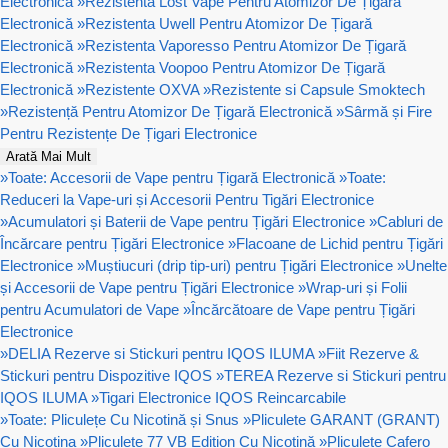
Electronică
»
Rezistenta Lost Vape Pentru Atomizor De Țigară
Electronică
»
Rezistenta Uwell Pentru Atomizor De Țigară
Electronică
»
Rezistenta Vaporesso Pentru Atomizor De Țigară
Electronică
»
Rezistenta Voopoo Pentru Atomizor De Țigară
Electronică
»
Rezistente OXVA
»
Rezistente si Capsule Smoktech
»
Rezistență Pentru Atomizor De Țigară Electronică
»
Sârmă și Fire
Pentru Rezistențe De Țigari Electronice
Arată Mai Mult
»
Toate: Accesorii de Vape pentru Țigară Electronică
»
Toate:
Reduceri la Vape-uri și Accesorii Pentru Tigări Electronice
»
Acumulatori și Baterii de Vape pentru Țigări Electronice
»
Cabluri de
Încărcare pentru Țigări Electronice
»
Flacoane de Lichid pentru Țigări
Electronice
»
Muștiucuri (drip tip-uri) pentru Țigări Electronice
»
Unelte
și Accesorii de Vape pentru Țigări Electronice
»
Wrap-uri și Folii
pentru Acumulatori de Vape
»
Încărcătoare de Vape pentru Țigări
Electronice
»
DELIA Rezerve si Stickuri pentru IQOS ILUMA
»
Fiit Rezerve &
Stickuri pentru Dispozitive IQOS
»
TEREA Rezerve si Stickuri pentru
IQOS ILUMA
»
Tigari Electronice IQOS Reincarcabile
»
Toate: Pliculețe Cu Nicotină și Snus
»
Pliculete GARANT (GRANT)
Cu Nicotina
»
Pliculețe 77 VB Edition Cu Nicotină
»
Pliculețe Cafero