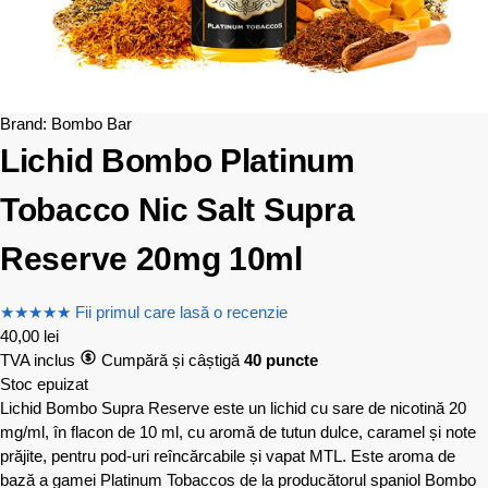
Brand:
Bombo Bar
Lichid Bombo Platinum
Tobacco Nic Salt Supra
Reserve 20mg 10ml
★
★
★
★
★
Fii primul care lasă o recenzie
40,00
lei
TVA inclus
Cumpără și câștigă
40 puncte
Stoc epuizat
Lichid Bombo Supra Reserve este un lichid cu sare de nicotină 20
mg/ml, în flacon de 10 ml, cu aromă de tutun dulce, caramel și note
prăjite, pentru pod-uri reîncărcabile și vapat MTL. Este aroma de
bază a gamei Platinum Tobaccos de la producătorul spaniol Bombo