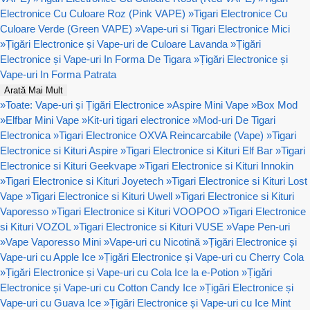
Electronice Cu Culoare Roz (Pink VAPE)
»
Tigari Electronice Cu
Culoare Verde (Green VAPE)
»
Vape-uri si Tigari Electronice Mici
»
Țigări Electronice și Vape-uri de Culoare Lavanda
»
Țigări
Electronice și Vape-uri In Forma De Tigara
»
Țigări Electronice și
Vape-uri In Forma Patrata
Arată Mai Mult
»
Toate: Vape-uri și Țigări Electronice
»
Aspire Mini Vape
»
Box Mod
»
Elfbar Mini Vape
»
Kit-uri tigari electronice
»
Mod-uri De Tigari
Electronica
»
Tigari Electronice OXVA Reincarcabile (Vape)
»
Tigari
Electronice si Kituri Aspire
»
Tigari Electronice si Kituri Elf Bar
»
Tigari
Electronice si Kituri Geekvape
»
Tigari Electronice si Kituri Innokin
»
Tigari Electronice si Kituri Joyetech
»
Tigari Electronice si Kituri Lost
Vape
»
Tigari Electronice si Kituri Uwell
»
Tigari Electronice si Kituri
Vaporesso
»
Tigari Electronice si Kituri VOOPOO
»
Tigari Electronice
si Kituri VOZOL
»
Tigari Electronice si Kituri VUSE
»
Vape Pen-uri
»
Vape Vaporesso Mini
»
Vape-uri cu Nicotină
»
Țigări Electronice și
Vape-uri cu Apple Ice
»
Țigări Electronice și Vape-uri cu Cherry Cola
»
Țigări Electronice și Vape-uri cu Cola Ice la e-Potion
»
Țigări
Electronice și Vape-uri cu Cotton Candy Ice
»
Țigări Electronice și
Vape-uri cu Guava Ice
»
Țigări Electronice și Vape-uri cu Ice Mint