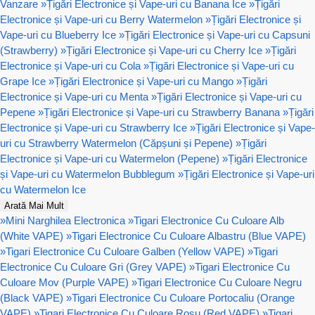
Vanzare
»
Țigări Electronice și Vape-uri cu Banana Ice
»
Țigări
Electronice și Vape-uri cu Berry Watermelon
»
Țigări Electronice și
Vape-uri cu Blueberry Ice
»
Țigări Electronice și Vape-uri cu Capsuni
(Strawberry)
»
Țigări Electronice și Vape-uri cu Cherry Ice
»
Țigări
Electronice și Vape-uri cu Cola
»
Țigări Electronice și Vape-uri cu
Grape Ice
»
Țigări Electronice și Vape-uri cu Mango
»
Țigări
Electronice și Vape-uri cu Menta
»
Țigări Electronice și Vape-uri cu
Pepene
»
Țigări Electronice și Vape-uri cu Strawberry Banana
»
Țigări
Electronice și Vape-uri cu Strawberry Ice
»
Țigări Electronice și Vape-
uri cu Strawberry Watermelon (Căpșuni și Pepene)
»
Țigări
Electronice și Vape-uri cu Watermelon (Pepene)
»
Țigări Electronice
și Vape-uri cu Watermelon Bubblegum
»
Țigări Electronice și Vape-uri
cu Watermelon Ice
Arată Mai Mult
»
Mini Narghilea Electronica
»
Tigari Electronice Cu Culoare Alb
(White VAPE)
»
Tigari Electronice Cu Culoare Albastru (Blue VAPE)
»
Tigari Electronice Cu Culoare Galben (Yellow VAPE)
»
Tigari
Electronice Cu Culoare Gri (Grey VAPE)
»
Tigari Electronice Cu
Culoare Mov (Purple VAPE)
»
Tigari Electronice Cu Culoare Negru
(Black VAPE)
»
Tigari Electronice Cu Culoare Portocaliu (Orange
VAPE)
»
Tigari Electronice Cu Culoare Rosu (Red VAPE)
»
Tigari