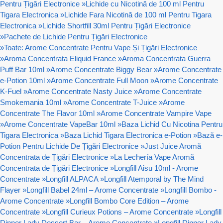
Pentru Țigări Electronice
»
Lichide cu Nicotină de 100 ml Pentru
Tigara Electronica
»
Lichide Fara Nicotină de 100 ml Pentru Tigara
Electronica
»
Lichide Shortfill 30ml Pentru Țigări Electronice
»
Pachete de Lichide Pentru Țigări Electronice
»
Toate: Arome Concentrate Pentru Vape Și Țigări Electronice
»
Aroma Concentrata Eliquid France
»
Aroma Concentrata Guerra
Puff Bar 10ml
»
Arome Concentrate Biggy Bear
»
Arome Concentrate
e-Potion 10ml
»
Arome Concentrate Full Moon
»
Arome Concentrate
K-Fuel
»
Arome Concentrate Nasty Juice
»
Arome Concentrate
Smokemania 10ml
»
Arome Concentrate T-Juice
»
Arome
Concentrate The Flavor 10ml
»
Arome Concentrate Vampire Vape
»
Arome Concentrate VapeBar 10ml
»
Baza Lichid Cu Nicotina Pentru
Tigara Electronica
»
Baza Lichid Tigara Electronica e-Potion
»
Bază e-
Potion Pentru Lichide De Țigări Electronice
»
Just Juice Aromă
Concentrata de Țigări Electronice
»
La Lechería Vape Aromă
Concentrata de Țigări Electronice
»
Longfill Aisu 10ml - Arome
Concentrate
»
Longfill ALPACA
»
Longfill Atemporal by The Mind
Flayer
»
Longfill Babel 24ml – Arome Concentrate
»
Longfill Bombo -
Arome Concentrate
»
Longfill Bombo Core Edition – Arome
Concentrate
»
Longfill Curieux Potions – Arome Concentrate
»
Longfill
Dinner Lady Dessert Bar – Arome Concentrate
»
Longfill Dinner Lady