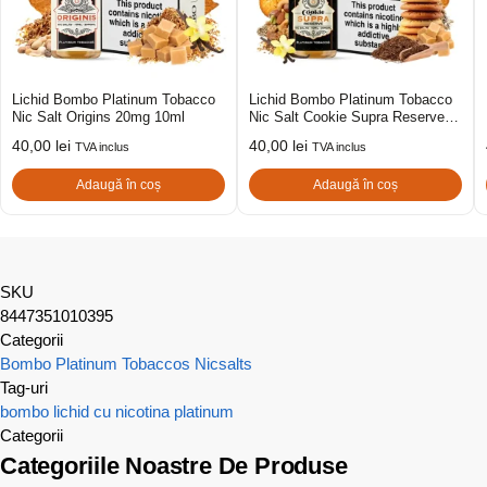
Lichid Bombo Platinum Tobacco
Lichid Bombo Platinum Tobacco
Nic Salt Origins 20mg 10ml
Nic Salt Cookie Supra Reserve
20mg 10ml
40,00
lei
40,00
lei
TVA inclus
TVA inclus
Adaugă în coș
Adaugă în coș
SKU
8447351010395
Categorii
Bombo Platinum Tobaccos Nicsalts
Tag-uri
bombo
lichid cu nicotina
platinum
Categorii
Categoriile Noastre De Produse