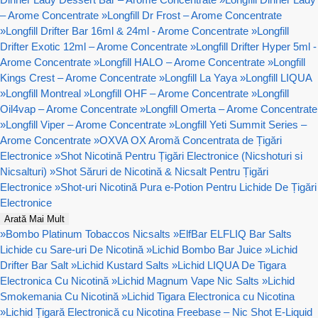
– Arome Concentrate
»
Longfill Dr Frost – Arome Concentrate
»
Longfill Drifter Bar 16ml & 24ml - Arome Concentrate
»
Longfill
Drifter Exotic 12ml – Arome Concentrate
»
Longfill Drifter Hyper 5ml -
Arome Concentrate
»
Longfill HALO – Arome Concentrate
»
Longfill
Kings Crest – Arome Concentrate
»
Longfill La Yaya
»
Longfill LIQUA
»
Longfill Montreal
»
Longfill OHF – Arome Concentrate
»
Longfill
Oil4vap – Arome Concentrate
»
Longfill Omerta – Arome Concentrate
»
Longfill Viper – Arome Concentrate
»
Longfill Yeti Summit Series –
Arome Concentrate
»
OXVA OX Aromă Concentrata de Țigări
Electronice
»
Shot Nicotină Pentru Țigări Electronice (Nicshoturi si
Nicsalturi)
»
Shot Săruri de Nicotină & Nicsalt Pentru Țigări
Electronice
»
Shot-uri Nicotină Pura e-Potion Pentru Lichide De Țigări
Electronice
Arată Mai Mult
»
Bombo Platinum Tobaccos Nicsalts
»
ElfBar ELFLIQ Bar Salts
Lichide cu Sare-uri De Nicotină
»
Lichid Bombo Bar Juice
»
Lichid
Drifter Bar Salt
»
Lichid Kustard Salts
»
Lichid LIQUA De Tigara
Electronica Cu Nicotină
»
Lichid Magnum Vape Nic Salts
»
Lichid
Smokemania Cu Nicotină
»
Lichid Tigara Electronica cu Nicotina
»
Lichid Țigară Electronică cu Nicotina Freebase – Nic Shot E-Liquid