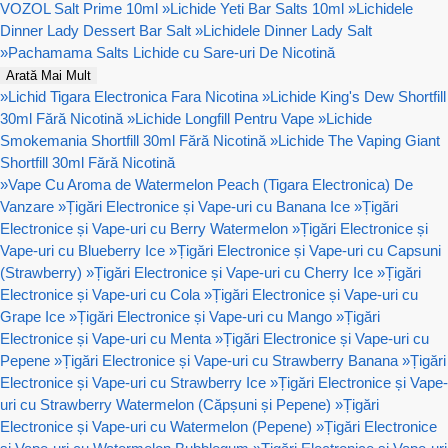
VOZOL Salt Prime 10ml
»
Lichide Yeti Bar Salts 10ml
»
Lichidele
Dinner Lady Dessert Bar Salt
»
Lichidele Dinner Lady Salt
»
Pachamama Salts Lichide cu Sare-uri De Nicotină
Arată Mai Mult
»
Lichid Tigara Electronica Fara Nicotina
»
Lichide King's Dew Shortfill
30ml Fără Nicotină
»
Lichide Longfill Pentru Vape
»
Lichide
Smokemania Shortfill 30ml Fără Nicotină
»
Lichide The Vaping Giant
Shortfill 30ml Fără Nicotină
»
Vape Cu Aroma de Watermelon Peach (Tigara Electronica) De
Vanzare
»
Țigări Electronice și Vape-uri cu Banana Ice
»
Țigări
Electronice și Vape-uri cu Berry Watermelon
»
Țigări Electronice și
Vape-uri cu Blueberry Ice
»
Țigări Electronice și Vape-uri cu Capsuni
(Strawberry)
»
Țigări Electronice și Vape-uri cu Cherry Ice
»
Țigări
Electronice și Vape-uri cu Cola
»
Țigări Electronice și Vape-uri cu
Grape Ice
»
Țigări Electronice și Vape-uri cu Mango
»
Țigări
Electronice și Vape-uri cu Menta
»
Țigări Electronice și Vape-uri cu
Pepene
»
Țigări Electronice și Vape-uri cu Strawberry Banana
»
Țigări
Electronice și Vape-uri cu Strawberry Ice
»
Țigări Electronice și Vape-
uri cu Strawberry Watermelon (Căpșuni și Pepene)
»
Țigări
Electronice și Vape-uri cu Watermelon (Pepene)
»
Țigări Electronice