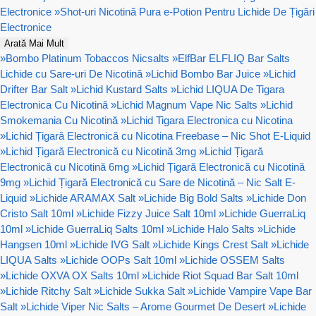
Electronice
»
Shot-uri Nicotină Pura e-Potion Pentru Lichide De Țigări
Electronice
Arată Mai Mult
»
Bombo Platinum Tobaccos Nicsalts
»
ElfBar ELFLIQ Bar Salts
Lichide cu Sare-uri De Nicotină
»
Lichid Bombo Bar Juice
»
Lichid
Drifter Bar Salt
»
Lichid Kustard Salts
»
Lichid LIQUA De Tigara
Electronica Cu Nicotină
»
Lichid Magnum Vape Nic Salts
»
Lichid
Smokemania Cu Nicotină
»
Lichid Tigara Electronica cu Nicotina
»
Lichid Țigară Electronică cu Nicotina Freebase – Nic Shot E-Liquid
»
Lichid Țigară Electronică cu Nicotină 3mg
»
Lichid Țigară
Electronică cu Nicotină 6mg
»
Lichid Țigară Electronică cu Nicotină
9mg
»
Lichid Țigară Electronică cu Sare de Nicotină – Nic Salt E-
Liquid
»
Lichide ARAMAX Salt
»
Lichide Big Bold Salts
»
Lichide Don
Cristo Salt 10ml
»
Lichide Fizzy Juice Salt 10ml
»
Lichide GuerraLiq
10ml
»
Lichide GuerraLiq Salts 10ml
»
Lichide Halo Salts
»
Lichide
Hangsen 10ml
»
Lichide IVG Salt
»
Lichide Kings Crest Salt
»
Lichide
LIQUA Salts
»
Lichide OOPs Salt 10ml
»
Lichide OSSEM Salts
»
Lichide OXVA OX Salts 10ml
»
Lichide Riot Squad Bar Salt 10ml
»
Lichide Ritchy Salt
»
Lichide Sukka Salt
»
Lichide Vampire Vape Bar
Salt
»
Lichide Viper Nic Salts – Arome Gourmet De Desert
»
Lichide