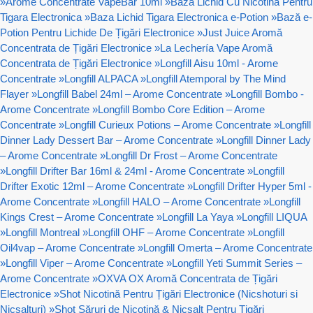
»
Arome Concentrate VapeBar 10ml
»
Baza Lichid Cu Nicotina Pentru
Tigara Electronica
»
Baza Lichid Tigara Electronica e-Potion
»
Bază e-
Potion Pentru Lichide De Țigări Electronice
»
Just Juice Aromă
Concentrata de Țigări Electronice
»
La Lechería Vape Aromă
Concentrata de Țigări Electronice
»
Longfill Aisu 10ml - Arome
Concentrate
»
Longfill ALPACA
»
Longfill Atemporal by The Mind
Flayer
»
Longfill Babel 24ml – Arome Concentrate
»
Longfill Bombo -
Arome Concentrate
»
Longfill Bombo Core Edition – Arome
Concentrate
»
Longfill Curieux Potions – Arome Concentrate
»
Longfill
Dinner Lady Dessert Bar – Arome Concentrate
»
Longfill Dinner Lady
– Arome Concentrate
»
Longfill Dr Frost – Arome Concentrate
»
Longfill Drifter Bar 16ml & 24ml - Arome Concentrate
»
Longfill
Drifter Exotic 12ml – Arome Concentrate
»
Longfill Drifter Hyper 5ml -
Arome Concentrate
»
Longfill HALO – Arome Concentrate
»
Longfill
Kings Crest – Arome Concentrate
»
Longfill La Yaya
»
Longfill LIQUA
»
Longfill Montreal
»
Longfill OHF – Arome Concentrate
»
Longfill
Oil4vap – Arome Concentrate
»
Longfill Omerta – Arome Concentrate
»
Longfill Viper – Arome Concentrate
»
Longfill Yeti Summit Series –
Arome Concentrate
»
OXVA OX Aromă Concentrata de Țigări
Electronice
»
Shot Nicotină Pentru Țigări Electronice (Nicshoturi si
Nicsalturi)
»
Shot Săruri de Nicotină & Nicsalt Pentru Țigări