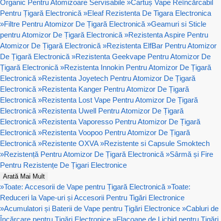
Organic Pentru Atomizoare Servisabile
»
Cartuș Vape Reîncărcabil
Pentru Țigară Electronică
»
Eleaf Rezistenta De Tigara Electronica
»
Filtre Pentru Atomizor De Țigară Electronică
»
Geamuri si Sticle
pentru Atomizor De Țigară Electronică
»
Rezistenta Aspire Pentru
Atomizor De Țigară Electronică
»
Rezistenta ElfBar Pentru Atomizor
De Țigară Electronică
»
Rezistenta Geekvape Pentru Atomizor De
Țigară Electronică
»
Rezistenta Innokin Pentru Atomizor De Țigară
Electronică
»
Rezistenta Joyetech Pentru Atomizor De Țigară
Electronică
»
Rezistenta Kanger Pentru Atomizor De Țigară
Electronică
»
Rezistenta Lost Vape Pentru Atomizor De Țigară
Electronică
»
Rezistenta Uwell Pentru Atomizor De Țigară
Electronică
»
Rezistenta Vaporesso Pentru Atomizor De Țigară
Electronică
»
Rezistenta Voopoo Pentru Atomizor De Țigară
Electronică
»
Rezistente OXVA
»
Rezistente si Capsule Smoktech
»
Rezistență Pentru Atomizor De Țigară Electronică
»
Sârmă și Fire
Pentru Rezistențe De Țigari Electronice
Arată Mai Mult
»
Toate: Accesorii de Vape pentru Țigară Electronică
»
Toate:
Reduceri la Vape-uri și Accesorii Pentru Tigări Electronice
»
Acumulatori și Baterii de Vape pentru Țigări Electronice
»
Cabluri de
Încărcare pentru Țigări Electronice
»
Flacoane de Lichid pentru Țigări