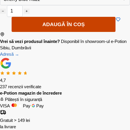
−
+
ADAUGĂ ÎN COȘ
Vrei să vezi produsul înainte?
Disponibil în showroom-ul e-Potion
Sibiu, Dumbrăvii
Adresă →
4,7
237 recenzii verificate
e-Potion magazin de încredere
Plătești în siguranță
VISA
Pay
Pay
Gratuit > 149 lei
la livrare