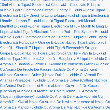
10ml
»
Lichid Țigară Electronică Ciocolată – Chocolate E-Liquid
»
Lichid Țigară Electronică Cireșe – Cherry E-Liquid
»
Lichid Țigară
Electronică DTL – Direct To Lung E-Liquid
»
Lichid Țigară Electronică
Lămâie – Lemon E-Liquid
»
Lichid Țigară Electronică Mentol –
Menthol E-Liquid
»
Lichid Țigară Electronică MTL – Mouth to Lung E-
Liquid
»
Lichid Țigară Electronică pentru Pod – Pod System E-Liquid
»
Lichid Țigară Electronică Piersică – Peach E-Liquid
»
Lichid Țigară
Electronică Portocală – Orange E-Liquid
»
Lichid Țigară Electronică
Shortfill – Shortfill E-Liquid
»
Lichid Țigară Electronică Struguri –
Grape E-Liquid
»
Lichid Țigară Electronică Vanilie – Vanilla E-Liquid
»
Lichid Țigară Electronică Zmeură – Raspberry E-Liquid
»
Lichide Cu
Aroma De Banana
»
Lichide Cu Aroma De Blueberry (Afine)
»
Lichide
Cu Aroma De Fructe De Padure
»
Lichide Cu Aroma De Kent
»
Lichide Cu Aroma Dulce (Lichide Dulci)
»
Lichide Cu Aromă De
Ananas (Pineapple)
»
Lichide Cu Aromă De Cafea (Coffee)
»
Lichide
Cu Aromă De Capsuni si Rodie
»
Lichide Cu Aromă De Cocos
(Coconut)
»
Lichide Cu Aromă De Cola
»
Lichide Cu Aromă de
Căpșuni (Strawberry)
»
Lichide Cu Aromă De Fructe
»
Lichide Cu
Aromă De Kiwi
»
Lichide Cu Aromă De Kiwi si Mar Verde
»
Lichide Cu
Aromă De Mango
»
Lichide Cu Aromă De Mar
»
Lichide Cu Aromă De