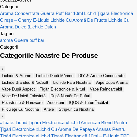
Categorii
Aroma Concentrata Guerra Puff Bar 10ml
Lichid Țigară Electronică
Cireșe – Cherry E-Liquid
Lichide Cu Aromă De Fructe
Lichide Cu
Aroma Dulce (Lichide Dulci)
Tag-uri
aroma
Guerra
puff bar
Categorii
Categoriile Noastre De Produse
‹
Lichide & Arome
Lichide După Mărime
DIY & Arome Concentrate
Lichide Branded & NicSalt
Lichide Fără Nicotină
Vape După Aromă
Vape După Aspect
Țigări Electronice & Kituri
Vape Reîncărcabil
Vape De Unică Folosință
După Număr De Pufuri
Rezistențe & Hardware
Accesorii
IQOS & Tutun Încălzit
Pliculețe Cu Nicotină
Altele
Strip-uri cu Nicotina
›
»
Toate: Lichid Țigăra Electronica
»
Lichid American Blend Pentru
Țigări Electronice
»
Lichid Cu Aroma De Papaya Ananas Pentru
Țigări Electronice
»
Lichid Țigară Electronică 10ml – E-Liquid TPD