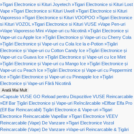
»
Tigari Electronice si Kituri Joyetech
»
Tigari Electronice si Kituri Lost
Vape
»
Tigari Electronice si Kituri Uwell
»
Tigari Electronice si Kituri
Vaporesso
»
Tigari Electronice si Kituri VOOPOO
»
Tigari Electronice
si Kituri VOZOL
»
Tigari Electronice si Kituri VUSE
»
Vape Pen-uri
»
Vape Vaporesso Mini
»
Vape-uri cu Nicotină
»
Țigări Electronice și
Vape-uri cu Apple Ice
»
Țigări Electronice și Vape-uri cu Cherry Cola
»
Țigări Electronice și Vape-uri cu Cola Ice la e-Potion
»
Țigări
Electronice și Vape-uri cu Cotton Candy Ice
»
Țigări Electronice și
Vape-uri cu Guava Ice
»
Țigări Electronice și Vape-uri cu Ice Mint
»
Țigări Electronice și Vape-uri cu Mango Ice
»
Țigări Electronice și
Vape-uri cu Peach Ice
»
Țigări Electronice și Vape-uri cu Peppermint
Ice
»
Țigări Electronice și Vape-uri cu Pineapple Ice
»
Țigări
Electronice și Vape-uri Fără Nicotină
Arată Mai Mult
»
Capsule VUSE GO Reload pentru Dispozitive VUSE Reincarcabile
»
Elf Bar Țigări Electronice și Vape-uri Reîncărcabile
»
Elfbar Elfa Pro
(Elf Bar Reincarcabil) Țigări Electronice & Vape-uri
»
Tigari
Electronice Reincarcabile VapeBar
»
Tigari Electronice VEEV
Reincarcabile (Vape) De Vanzare
»
Tigari Electronice Vozol
Reincarcabile (Vape) De Vanzare
»
Vape-uri Reincarcabile & Țigări