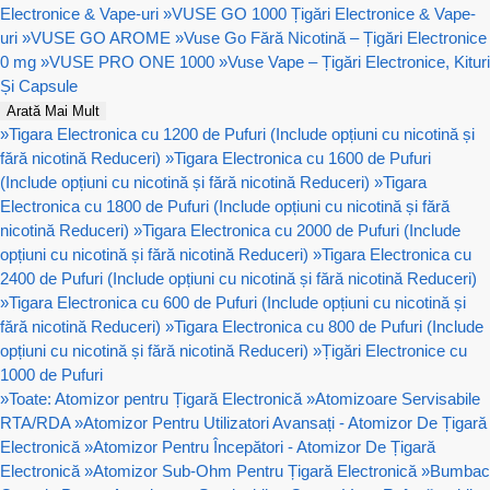
Electronice & Vape-uri
»
VUSE GO 1000 Țigări Electronice & Vape-
uri
»
VUSE GO AROME
»
Vuse Go Fără Nicotină – Țigări Electronice
0 mg
»
VUSE PRO ONE 1000
»
Vuse Vape – Țigări Electronice, Kituri
Și Capsule
Arată Mai Mult
»
Tigara Electronica cu 1200 de Pufuri (Include opțiuni cu nicotină și
fără nicotină Reduceri)
»
Tigara Electronica cu 1600 de Pufuri
(Include opțiuni cu nicotină și fără nicotină Reduceri)
»
Tigara
Electronica cu 1800 de Pufuri (Include opțiuni cu nicotină și fără
nicotină Reduceri)
»
Tigara Electronica cu 2000 de Pufuri (Include
opțiuni cu nicotină și fără nicotină Reduceri)
»
Tigara Electronica cu
2400 de Pufuri (Include opțiuni cu nicotină și fără nicotină Reduceri)
»
Tigara Electronica cu 600 de Pufuri (Include opțiuni cu nicotină și
fără nicotină Reduceri)
»
Tigara Electronica cu 800 de Pufuri (Include
opțiuni cu nicotină și fără nicotină Reduceri)
»
Țigări Electronice cu
1000 de Pufuri
»
Toate: Atomizor pentru Țigară Electronică
»
Atomizoare Servisabile
RTA/RDA
»
Atomizor Pentru Utilizatori Avansați - Atomizor De Țigară
Electronică
»
Atomizor Pentru Începători - Atomizor De Țigară
Electronică
»
Atomizor Sub-Ohm Pentru Țigară Electronică
»
Bumbac