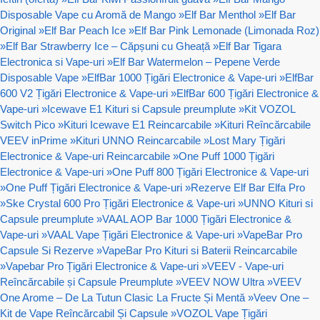
Disposable Vape cu Aromă de Mango
»
Elf Bar Menthol
»
Elf Bar
Original
»
Elf Bar Peach Ice
»
Elf Bar Pink Lemonade (Limonada Roz)
»
Elf Bar Strawberry Ice – Căpșuni cu Gheață
»
Elf Bar Tigara
Electronica si Vape-uri
»
Elf Bar Watermelon – Pepene Verde
Disposable Vape
»
ElfBar 1000 Țigări Electronice & Vape-uri
»
ElfBar
600 V2 Țigări Electronice & Vape-uri
»
ElfBar 600 Țigări Electronice &
Vape-uri
»
Icewave E1 Kituri si Capsule preumplute
»
Kit VOZOL
Switch Pico
»
Kituri Icewave E1 Reincarcabile
»
Kituri Reîncărcabile
VEEV inPrime
»
Kituri UNNO Reincarcabile
»
Lost Mary Țigări
Electronice & Vape-uri Reincarcabile
»
One Puff 1000 Țigări
Electronice & Vape-uri
»
One Puff 800 Țigări Electronice & Vape-uri
»
One Puff Țigări Electronice & Vape-uri
»
Rezerve Elf Bar Elfa Pro
»
Ske Crystal 600 Pro Țigări Electronice & Vape-uri
»
UNNO Kituri si
Capsule preumplute
»
VAAL AOP Bar 1000 Țigări Electronice &
Vape-uri
»
VAAL Vape Țigări Electronice & Vape-uri
»
VapeBar Pro
Capsule Si Rezerve
»
VapeBar Pro Kituri si Baterii Reincarcabile
»
Vapebar Pro Țigări Electronice & Vape-uri
»
VEEV - Vape-uri
Reîncărcabile și Capsule Preumplute
»
VEEV NOW Ultra
»
VEEV
One Arome – De La Tutun Clasic La Fructe Și Mentă
»
Veev One –
Kit de Vape Reîncărcabil Și Capsule
»
VOZOL Vape Țigări