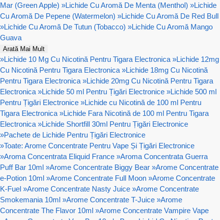
Mar (Green Apple)
»
Lichide Cu Aromă De Menta (Menthol)
»
Lichide
Cu Aromă De Pepene (Watermelon)
»
Lichide Cu Aromă De Red Bull
»
Lichide Cu Aromă De Tutun (Tobacco)
»
Lichide Cu Aromă Mango
Guava
Arată Mai Mult
»
Lichide 10 Mg Cu Nicotină Pentru Tigara Electronica
»
Lichide 12mg
Cu Nicotină Pentru Tigara Electronica
»
Lichide 18mg Cu Nicotină
Pentru Tigara Electronica
»
Lichide 20mg Cu Nicotină Pentru Tigara
Electronica
»
Lichide 50 ml Pentru Țigări Electronice
»
Lichide 500 ml
Pentru Țigări Electronice
»
Lichide cu Nicotină de 100 ml Pentru
Tigara Electronica
»
Lichide Fara Nicotină de 100 ml Pentru Tigara
Electronica
»
Lichide Shortfill 30ml Pentru Țigări Electronice
»
Pachete de Lichide Pentru Țigări Electronice
»
Toate: Arome Concentrate Pentru Vape Și Țigări Electronice
»
Aroma Concentrata Eliquid France
»
Aroma Concentrata Guerra
Puff Bar 10ml
»
Arome Concentrate Biggy Bear
»
Arome Concentrate
e-Potion 10ml
»
Arome Concentrate Full Moon
»
Arome Concentrate
K-Fuel
»
Arome Concentrate Nasty Juice
»
Arome Concentrate
Smokemania 10ml
»
Arome Concentrate T-Juice
»
Arome
Concentrate The Flavor 10ml
»
Arome Concentrate Vampire Vape