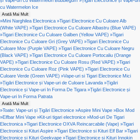
și Vape-uri cu Watermelon Bubblegum
»
Țigări Electronice și Vape-uri
cu Watermelon Ice
Arată Mai Mult
»
Mini Narghilea Electronica
»
Tigari Electronice Cu Culoare Alb
(White VAPE)
»
Tigari Electronice Cu Culoare Albastru (Blue VAPE)
»
Tigari Electronice Cu Culoare Galben (Yellow VAPE)
»
Tigari
Electronice Cu Culoare Gri (Grey VAPE)
»
Tigari Electronice Cu
Culoare Mov (Purple VAPE)
»
Tigari Electronice Cu Culoare Negru
(Black VAPE)
»
Tigari Electronice Cu Culoare Portocaliu (Orange
VAPE)
»
Tigari Electronice Cu Culoare Rosu (Red VAPE)
»
Tigari
Electronice Cu Culoare Roz (Pink VAPE)
»
Tigari Electronice Cu
Culoare Verde (Green VAPE)
»
Vape-uri si Tigari Electronice Mici
»
Țigări Electronice și Vape-uri de Culoare Lavanda
»
Țigări
Electronice și Vape-uri In Forma De Tigara
»
Țigări Electronice și
Vape-uri In Forma Patrata
Arată Mai Mult
»
Toate: Vape-uri și Țigări Electronice
»
Aspire Mini Vape
»
Box Mod
»
Elfbar Mini Vape
»
Kit-uri tigari electronice
»
Mod-uri De Tigari
Electronica
»
Tigari Electronice OXVA Reincarcabile (Vape)
»
Tigari
Electronice si Kituri Aspire
»
Tigari Electronice si Kituri Elf Bar
»
Tigari
Electronice si Kituri Geekvape
»
Tigari Electronice si Kituri Innokin