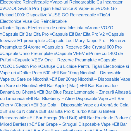
Electronice Reîncărcabile
»
Vape-uri Reincarcabile Cu Incarcator
»
VOZOL Switch Pro Țigări Electronice & Vape-uri
»
VUSE Go
Reload 1000: Dispozitive VUSE GO Reincarcabile
»
Țigări
Electronice Vuse Go Reîncărcabile
»
Toate: Tigara Electronica de unica folosinta
»
Arome VOZOL
»
Capsule Elf Bar Elfa Pro
»
Capsule Elf Bar Elfa Pro V2
»
Capsule
Icewave E1 preumplute
»
Capsule Lost Mary Tappo Pro – Rezerve
Preumplute Și Arome
»
Capsule si Rezerve Ske Crystal 600 Pro
»
Capsule Unno Preumplute
»
Capsule VEEV inPrime cu 1400 de
Pufuri
»
Capsule VEEV One – Rezerve Preumplute
»
Capsule
VOZOL Switch Pro
»
Cartușe Cu Lichide Pentru Țigări Electronice si
Vape-uri
»
Drifter Poco 600
»
Elf Bar 10mg Nicotină – Disposable
Vape cu Sare de Nicotină
»
Elf Bar 20mg Nicotină – Disposable Vape
cu Sare de Nicotină
»
Elf Bar Apple ( Mar)
»
Elf Bar Banana Ice –
Banană cu Gheață
»
Elf Bar Blue Razz Lemonade – Zmeură Albastră
cu Limonadă
»
Elf Bar Blueberry – Afine Disposable Vape
»
Elf Bar
Cherry (Cirese)
»
Elf Bar Cola – Disposable Vape cu Aromă de Cola
»
Elf Bar cu Nicotină
»
Elf Bar Elfa Pro & Turbo Kituri si Baterii
Reincarcabile
»
Elf Bar Energy (Red Bull)
»
Elf Bar Fructe de Padure (
Mixed Berries)
»
Elf Bar Grape – Struguri Disposable Vape
»
Elf Bar
Ieftin (oferta)
»
Elf Bar Kiwi Passionfruit guava
»
Elf Bar Mango –