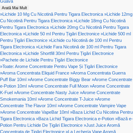
Guava
Arată Mai Mult
»
Lichide 10 Mg Cu Nicotină Pentru Tigara Electronica
»
Lichide 12mg
Cu Nicotină Pentru Tigara Electronica
»
Lichide 18mg Cu Nicotină
Pentru Tigara Electronica
»
Lichide 20mg Cu Nicotină Pentru Tigara
Electronica
»
Lichide 50 ml Pentru Țigări Electronice
»
Lichide 500 ml
Pentru Țigări Electronice
»
Lichide cu Nicotină de 100 ml Pentru
Tigara Electronica
»
Lichide Fara Nicotină de 100 ml Pentru Tigara
Electronica
»
Lichide Shortfill 30ml Pentru Țigări Electronice
»
Pachete de Lichide Pentru Țigări Electronice
»
Toate: Arome Concentrate Pentru Vape Și Țigări Electronice
»
Aroma Concentrata Eliquid France
»
Aroma Concentrata Guerra
Puff Bar 10ml
»
Arome Concentrate Biggy Bear
»
Arome Concentrate
e-Potion 10ml
»
Arome Concentrate Full Moon
»
Arome Concentrate
K-Fuel
»
Arome Concentrate Nasty Juice
»
Arome Concentrate
Smokemania 10ml
»
Arome Concentrate T-Juice
»
Arome
Concentrate The Flavor 10ml
»
Arome Concentrate Vampire Vape
»
Arome Concentrate VapeBar 10ml
»
Baza Lichid Cu Nicotina Pentru
Tigara Electronica
»
Baza Lichid Tigara Electronica e-Potion
»
Bază e-
Potion Pentru Lichide De Țigări Electronice
»
Just Juice Aromă
Concentrata de Țigări Electronice
»
La Lechería Vape Aromă