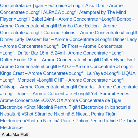
Concentrata de Țigări Electronice
»
Longfill Aisu 10ml - Arome
Concentrate
»
Longfill ALPACA
»
Longfill Atemporal by The Mind
Flayer
»
Longfill Babel 24ml – Arome Concentrate
»
Longfill Bombo -
Arome Concentrate
»
Longfill Bombo Core Edition – Arome
Concentrate
»
Longfill Curieux Potions – Arome Concentrate
»
Longfill
Dinner Lady Dessert Bar – Arome Concentrate
»
Longfill Dinner Lady
– Arome Concentrate
»
Longfill Dr Frost – Arome Concentrate
»
Longfill Drifter Bar 16ml & 24ml - Arome Concentrate
»
Longfill
Drifter Exotic 12ml – Arome Concentrate
»
Longfill Drifter Hyper 5ml -
Arome Concentrate
»
Longfill HALO – Arome Concentrate
»
Longfill
Kings Crest – Arome Concentrate
»
Longfill La Yaya
»
Longfill LIQUA
»
Longfill Montreal
»
Longfill OHF – Arome Concentrate
»
Longfill
Oil4vap – Arome Concentrate
»
Longfill Omerta – Arome Concentrate
»
Longfill Viper – Arome Concentrate
»
Longfill Yeti Summit Series –
Arome Concentrate
»
OXVA OX Aromă Concentrata de Țigări
Electronice
»
Shot Nicotină Pentru Țigări Electronice (Nicshoturi si
Nicsalturi)
»
Shot Săruri de Nicotină & Nicsalt Pentru Țigări
Electronice
»
Shot-uri Nicotină Pura e-Potion Pentru Lichide De Țigări
Electronice
Arată Mai Mult