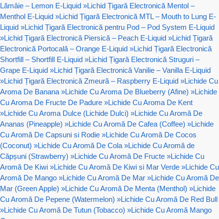
Lămâie – Lemon E-Liquid
»
Lichid Țigară Electronică Mentol –
Menthol E-Liquid
»
Lichid Țigară Electronică MTL – Mouth to Lung E-
Liquid
»
Lichid Țigară Electronică pentru Pod – Pod System E-Liquid
»
Lichid Țigară Electronică Piersică – Peach E-Liquid
»
Lichid Țigară
Electronică Portocală – Orange E-Liquid
»
Lichid Țigară Electronică
Shortfill – Shortfill E-Liquid
»
Lichid Țigară Electronică Struguri –
Grape E-Liquid
»
Lichid Țigară Electronică Vanilie – Vanilla E-Liquid
»
Lichid Țigară Electronică Zmeură – Raspberry E-Liquid
»
Lichide Cu
Aroma De Banana
»
Lichide Cu Aroma De Blueberry (Afine)
»
Lichide
Cu Aroma De Fructe De Padure
»
Lichide Cu Aroma De Kent
»
Lichide Cu Aroma Dulce (Lichide Dulci)
»
Lichide Cu Aromă De
Ananas (Pineapple)
»
Lichide Cu Aromă De Cafea (Coffee)
»
Lichide
Cu Aromă De Capsuni si Rodie
»
Lichide Cu Aromă De Cocos
(Coconut)
»
Lichide Cu Aromă De Cola
»
Lichide Cu Aromă de
Căpșuni (Strawberry)
»
Lichide Cu Aromă De Fructe
»
Lichide Cu
Aromă De Kiwi
»
Lichide Cu Aromă De Kiwi si Mar Verde
»
Lichide Cu
Aromă De Mango
»
Lichide Cu Aromă De Mar
»
Lichide Cu Aromă De
Mar (Green Apple)
»
Lichide Cu Aromă De Menta (Menthol)
»
Lichide
Cu Aromă De Pepene (Watermelon)
»
Lichide Cu Aromă De Red Bull
»
Lichide Cu Aromă De Tutun (Tobacco)
»
Lichide Cu Aromă Mango