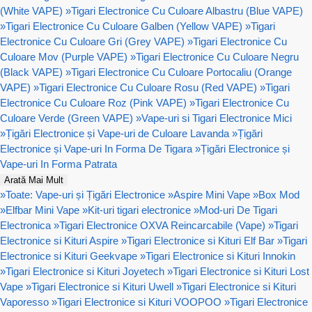
(White VAPE)
»
Tigari Electronice Cu Culoare Albastru (Blue VAPE)
»
Tigari Electronice Cu Culoare Galben (Yellow VAPE)
»
Tigari
Electronice Cu Culoare Gri (Grey VAPE)
»
Tigari Electronice Cu
Culoare Mov (Purple VAPE)
»
Tigari Electronice Cu Culoare Negru
(Black VAPE)
»
Tigari Electronice Cu Culoare Portocaliu (Orange
VAPE)
»
Tigari Electronice Cu Culoare Rosu (Red VAPE)
»
Tigari
Electronice Cu Culoare Roz (Pink VAPE)
»
Tigari Electronice Cu
Culoare Verde (Green VAPE)
»
Vape-uri si Tigari Electronice Mici
»
Țigări Electronice și Vape-uri de Culoare Lavanda
»
Țigări
Electronice și Vape-uri In Forma De Tigara
»
Țigări Electronice și
Vape-uri In Forma Patrata
Arată Mai Mult
»
Toate: Vape-uri și Țigări Electronice
»
Aspire Mini Vape
»
Box Mod
»
Elfbar Mini Vape
»
Kit-uri tigari electronice
»
Mod-uri De Tigari
Electronica
»
Tigari Electronice OXVA Reincarcabile (Vape)
»
Tigari
Electronice si Kituri Aspire
»
Tigari Electronice si Kituri Elf Bar
»
Tigari
Electronice si Kituri Geekvape
»
Tigari Electronice si Kituri Innokin
»
Tigari Electronice si Kituri Joyetech
»
Tigari Electronice si Kituri Lost
Vape
»
Tigari Electronice si Kituri Uwell
»
Tigari Electronice si Kituri
Vaporesso
»
Tigari Electronice si Kituri VOOPOO
»
Tigari Electronice