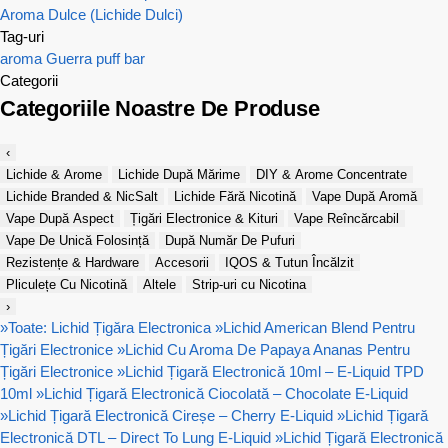
Aroma Dulce (Lichide Dulci)
Tag-uri
aroma
Guerra
puff bar
Categorii
Categoriile Noastre De Produse
‹
Lichide & Arome
Lichide După Mărime
DIY & Arome Concentrate
Lichide Branded & NicSalt
Lichide Fără Nicotină
Vape După Aromă
Vape După Aspect
Țigări Electronice & Kituri
Vape Reîncărcabil
Vape De Unică Folosință
După Număr De Pufuri
Rezistențe & Hardware
Accesorii
IQOS & Tutun Încălzit
Pliculețe Cu Nicotină
Altele
Strip-uri cu Nicotina
›
»
Toate: Lichid Țigăra Electronica
»
Lichid American Blend Pentru
Țigări Electronice
»
Lichid Cu Aroma De Papaya Ananas Pentru
Țigări Electronice
»
Lichid Țigară Electronică 10ml – E-Liquid TPD
10ml
»
Lichid Țigară Electronică Ciocolată – Chocolate E-Liquid
»
Lichid Țigară Electronică Cireșe – Cherry E-Liquid
»
Lichid Țigară
Electronică DTL – Direct To Lung E-Liquid
»
Lichid Țigară Electronică