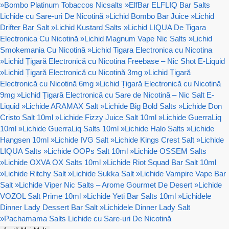
»
Bombo Platinum Tobaccos Nicsalts
»
ElfBar ELFLIQ Bar Salts
Lichide cu Sare-uri De Nicotină
»
Lichid Bombo Bar Juice
»
Lichid
Drifter Bar Salt
»
Lichid Kustard Salts
»
Lichid LIQUA De Tigara
Electronica Cu Nicotină
»
Lichid Magnum Vape Nic Salts
»
Lichid
Smokemania Cu Nicotină
»
Lichid Tigara Electronica cu Nicotina
»
Lichid Țigară Electronică cu Nicotina Freebase – Nic Shot E-Liquid
»
Lichid Țigară Electronică cu Nicotină 3mg
»
Lichid Țigară
Electronică cu Nicotină 6mg
»
Lichid Țigară Electronică cu Nicotină
9mg
»
Lichid Țigară Electronică cu Sare de Nicotină – Nic Salt E-
Liquid
»
Lichide ARAMAX Salt
»
Lichide Big Bold Salts
»
Lichide Don
Cristo Salt 10ml
»
Lichide Fizzy Juice Salt 10ml
»
Lichide GuerraLiq
10ml
»
Lichide GuerraLiq Salts 10ml
»
Lichide Halo Salts
»
Lichide
Hangsen 10ml
»
Lichide IVG Salt
»
Lichide Kings Crest Salt
»
Lichide
LIQUA Salts
»
Lichide OOPs Salt 10ml
»
Lichide OSSEM Salts
»
Lichide OXVA OX Salts 10ml
»
Lichide Riot Squad Bar Salt 10ml
»
Lichide Ritchy Salt
»
Lichide Sukka Salt
»
Lichide Vampire Vape Bar
Salt
»
Lichide Viper Nic Salts – Arome Gourmet De Desert
»
Lichide
VOZOL Salt Prime 10ml
»
Lichide Yeti Bar Salts 10ml
»
Lichidele
Dinner Lady Dessert Bar Salt
»
Lichidele Dinner Lady Salt
»
Pachamama Salts Lichide cu Sare-uri De Nicotină