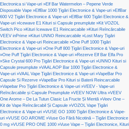
Electronica si Vape-uri
»
Elf Bar Watermelon – Pepene Verde
Disposable Vape
»
ElfBar 1000 Țigări Electronice & Vape-uri
»
ElfBar
600 V2 Țigări Electronice & Vape-uri
»
ElfBar 600 Țigări Electronice &
Vape-uri
»
Icewave E1 Kituri si Capsule preumplute
»
Kit VOZOL
Switch Pico
»
Kituri Icewave E1 Reincarcabile
»
Kituri Reîncărcabile
VEEV inPrime
»
Kituri UNNO Reincarcabile
»
Lost Mary Țigări
Electronice & Vape-uri Reincarcabile
»
One Puff 1000 Țigări
Electronice & Vape-uri
»
One Puff 800 Țigări Electronice & Vape-uri
»
One Puff Țigări Electronice & Vape-uri
»
Rezerve Elf Bar Elfa Pro
»
Ske Crystal 600 Pro Țigări Electronice & Vape-uri
»
UNNO Kituri si
Capsule preumplute
»
VAAL AOP Bar 1000 Țigări Electronice &
Vape-uri
»
VAAL Vape Țigări Electronice & Vape-uri
»
VapeBar Pro
Capsule Si Rezerve
»
VapeBar Pro Kituri si Baterii Reincarcabile
»
Vapebar Pro Țigări Electronice & Vape-uri
»
VEEV - Vape-uri
Reîncărcabile și Capsule Preumplute
»
VEEV NOW Ultra
»
VEEV
One Arome – De La Tutun Clasic La Fructe Și Mentă
»
Veev One –
Kit de Vape Reîncărcabil Și Capsule
»
VOZOL Vape Țigări
Electronice & Vape-uri
»
VUSE GO 1000 Țigări Electronice & Vape-
uri
»
VUSE GO AROME
»
Vuse Go Fără Nicotină – Țigări Electronice
0 mg
»
VUSE PRO ONE 1000
»
Vuse Vape – Țigări Electronice, Kituri