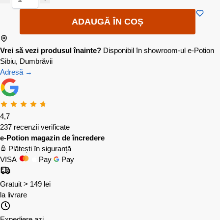
ADAUGĂ ÎN COȘ
Vrei să vezi produsul înainte?
Disponibil în showroom-ul e-Potion
Sibiu, Dumbrăvii
Adresă →
4,7
237 recenzii verificate
e-Potion magazin de încredere
Plătești în siguranță
VISA
Pay
Pay
Gratuit > 149 lei
la livrare
Expediere azi