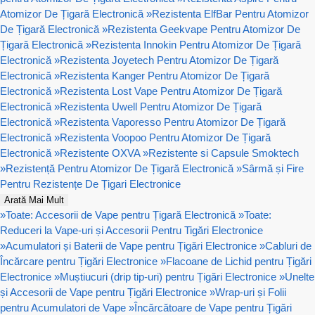
Atomizor De Țigară Electronică
»
Rezistenta ElfBar Pentru Atomizor
De Țigară Electronică
»
Rezistenta Geekvape Pentru Atomizor De
Țigară Electronică
»
Rezistenta Innokin Pentru Atomizor De Țigară
Electronică
»
Rezistenta Joyetech Pentru Atomizor De Țigară
Electronică
»
Rezistenta Kanger Pentru Atomizor De Țigară
Electronică
»
Rezistenta Lost Vape Pentru Atomizor De Țigară
Electronică
»
Rezistenta Uwell Pentru Atomizor De Țigară
Electronică
»
Rezistenta Vaporesso Pentru Atomizor De Țigară
Electronică
»
Rezistenta Voopoo Pentru Atomizor De Țigară
Electronică
»
Rezistente OXVA
»
Rezistente si Capsule Smoktech
»
Rezistență Pentru Atomizor De Țigară Electronică
»
Sârmă și Fire
Pentru Rezistențe De Țigari Electronice
Arată Mai Mult
»
Toate: Accesorii de Vape pentru Țigară Electronică
»
Toate:
Reduceri la Vape-uri și Accesorii Pentru Tigări Electronice
»
Acumulatori și Baterii de Vape pentru Țigări Electronice
»
Cabluri de
Încărcare pentru Țigări Electronice
»
Flacoane de Lichid pentru Țigări
Electronice
»
Muștiucuri (drip tip-uri) pentru Țigări Electronice
»
Unelte
și Accesorii de Vape pentru Țigări Electronice
»
Wrap-uri și Folii
pentru Acumulatori de Vape
»
Încărcătoare de Vape pentru Țigări