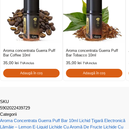
Aroma concentrata Guerra Puff
Aroma concentrata Guerra Puff
Bar Coffee 10ml
Bar Tobacco 10ml
35,00
lei
35,00
lei
TVA inclus
TVA inclus
Adaugă în coș
Adaugă în coș
SKU
5902022439729
Categorii
Aroma Concentrata Guerra Puff Bar 10ml
Lichid Țigară Electronică
Lămâie – Lemon E-Liquid
Lichide Cu Aromă De Fructe
Lichide Cu