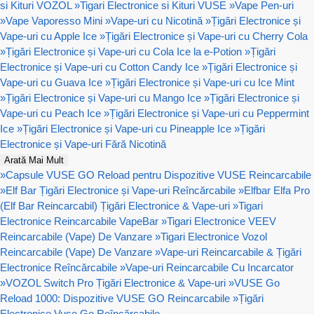
si Kituri VOZOL
»
Tigari Electronice si Kituri VUSE
»
Vape Pen-uri
»
Vape Vaporesso Mini
»
Vape-uri cu Nicotină
»
Țigări Electronice și
Vape-uri cu Apple Ice
»
Țigări Electronice și Vape-uri cu Cherry Cola
»
Țigări Electronice și Vape-uri cu Cola Ice la e-Potion
»
Țigări
Electronice și Vape-uri cu Cotton Candy Ice
»
Țigări Electronice și
Vape-uri cu Guava Ice
»
Țigări Electronice și Vape-uri cu Ice Mint
»
Țigări Electronice și Vape-uri cu Mango Ice
»
Țigări Electronice și
Vape-uri cu Peach Ice
»
Țigări Electronice și Vape-uri cu Peppermint
Ice
»
Țigări Electronice și Vape-uri cu Pineapple Ice
»
Țigări
Electronice și Vape-uri Fără Nicotină
Arată Mai Mult
»
Capsule VUSE GO Reload pentru Dispozitive VUSE Reincarcabile
»
Elf Bar Țigări Electronice și Vape-uri Reîncărcabile
»
Elfbar Elfa Pro
(Elf Bar Reincarcabil) Țigări Electronice & Vape-uri
»
Tigari
Electronice Reincarcabile VapeBar
»
Tigari Electronice VEEV
Reincarcabile (Vape) De Vanzare
»
Tigari Electronice Vozol
Reincarcabile (Vape) De Vanzare
»
Vape-uri Reincarcabile & Țigări
Electronice Reîncărcabile
»
Vape-uri Reincarcabile Cu Incarcator
»
VOZOL Switch Pro Țigări Electronice & Vape-uri
»
VUSE Go
Reload 1000: Dispozitive VUSE GO Reincarcabile
»
Țigări
Electronice Vuse Go Reîncărcabile