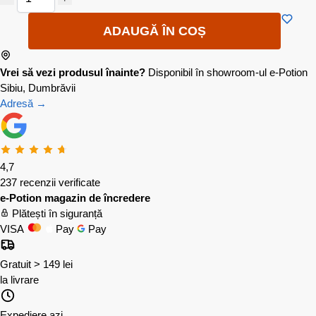
ADAUGĂ ÎN COȘ
Vrei să vezi produsul înainte?
Disponibil în showroom-ul e-Potion
Sibiu, Dumbrăvii
Adresă →
4,7
237 recenzii verificate
e-Potion magazin de încredere
Plătești în siguranță
VISA
Pay
Pay
Gratuit > 149 lei
la livrare
Expediere azi