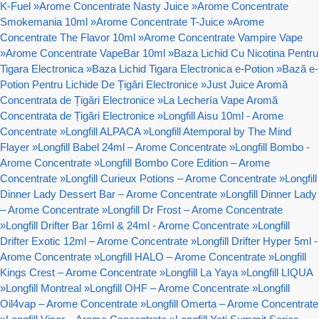
K-Fuel
»
Arome Concentrate Nasty Juice
»
Arome Concentrate
Smokemania 10ml
»
Arome Concentrate T-Juice
»
Arome
Concentrate The Flavor 10ml
»
Arome Concentrate Vampire Vape
»
Arome Concentrate VapeBar 10ml
»
Baza Lichid Cu Nicotina Pentru
Tigara Electronica
»
Baza Lichid Tigara Electronica e-Potion
»
Bază e-
Potion Pentru Lichide De Țigări Electronice
»
Just Juice Aromă
Concentrata de Țigări Electronice
»
La Lechería Vape Aromă
Concentrata de Țigări Electronice
»
Longfill Aisu 10ml - Arome
Concentrate
»
Longfill ALPACA
»
Longfill Atemporal by The Mind
Flayer
»
Longfill Babel 24ml – Arome Concentrate
»
Longfill Bombo -
Arome Concentrate
»
Longfill Bombo Core Edition – Arome
Concentrate
»
Longfill Curieux Potions – Arome Concentrate
»
Longfill
Dinner Lady Dessert Bar – Arome Concentrate
»
Longfill Dinner Lady
– Arome Concentrate
»
Longfill Dr Frost – Arome Concentrate
»
Longfill Drifter Bar 16ml & 24ml - Arome Concentrate
»
Longfill
Drifter Exotic 12ml – Arome Concentrate
»
Longfill Drifter Hyper 5ml -
Arome Concentrate
»
Longfill HALO – Arome Concentrate
»
Longfill
Kings Crest – Arome Concentrate
»
Longfill La Yaya
»
Longfill LIQUA
»
Longfill Montreal
»
Longfill OHF – Arome Concentrate
»
Longfill
Oil4vap – Arome Concentrate
»
Longfill Omerta – Arome Concentrate