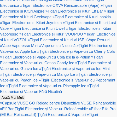
Electronica
»
Tigari Electronice OXVA Reincarcabile (Vape)
»
Tigari
Electronice si Kituri Aspire
»
Tigari Electronice si Kituri Elf Bar
»
Tigari
Electronice si Kituri Geekvape
»
Tigari Electronice si Kituri Innokin
»
Tigari Electronice si Kituri Joyetech
»
Tigari Electronice si Kituri Lost
Vape
»
Tigari Electronice si Kituri Uwell
»
Tigari Electronice si Kituri
Vaporesso
»
Tigari Electronice si Kituri VOOPOO
»
Tigari Electronice
si Kituri VOZOL
»
Tigari Electronice si Kituri VUSE
»
Vape Pen-uri
»
Vape Vaporesso Mini
»
Vape-uri cu Nicotină
»
Țigări Electronice și
Vape-uri cu Apple Ice
»
Țigări Electronice și Vape-uri cu Cherry Cola
»
Țigări Electronice și Vape-uri cu Cola Ice la e-Potion
»
Țigări
Electronice și Vape-uri cu Cotton Candy Ice
»
Țigări Electronice și
Vape-uri cu Guava Ice
»
Țigări Electronice și Vape-uri cu Ice Mint
»
Țigări Electronice și Vape-uri cu Mango Ice
»
Țigări Electronice și
Vape-uri cu Peach Ice
»
Țigări Electronice și Vape-uri cu Peppermint
Ice
»
Țigări Electronice și Vape-uri cu Pineapple Ice
»
Țigări
Electronice și Vape-uri Fără Nicotină
Arată Mai Mult
»
Capsule VUSE GO Reload pentru Dispozitive VUSE Reincarcabile
»
Elf Bar Țigări Electronice și Vape-uri Reîncărcabile
»
Elfbar Elfa Pro
(Elf Bar Reincarcabil) Țigări Electronice & Vape-uri
»
Tigari