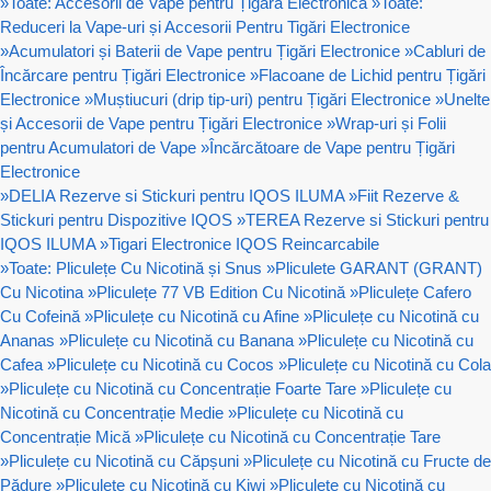
»
Toate: Accesorii de Vape pentru Țigară Electronică
»
Toate:
Reduceri la Vape-uri și Accesorii Pentru Tigări Electronice
»
Acumulatori și Baterii de Vape pentru Țigări Electronice
»
Cabluri de
Încărcare pentru Țigări Electronice
»
Flacoane de Lichid pentru Țigări
Electronice
»
Muștiucuri (drip tip-uri) pentru Țigări Electronice
»
Unelte
și Accesorii de Vape pentru Țigări Electronice
»
Wrap-uri și Folii
pentru Acumulatori de Vape
»
Încărcătoare de Vape pentru Țigări
Electronice
»
DELIA Rezerve si Stickuri pentru IQOS ILUMA
»
Fiit Rezerve &
Stickuri pentru Dispozitive IQOS
»
TEREA Rezerve si Stickuri pentru
IQOS ILUMA
»
Tigari Electronice IQOS Reincarcabile
»
Toate: Pliculețe Cu Nicotină și Snus
»
Pliculete GARANT (GRANT)
Cu Nicotina
»
Pliculețe 77 VB Edition Cu Nicotină
»
Pliculețe Cafero
Cu Cofeină
»
Pliculețe cu Nicotină cu Afine
»
Pliculețe cu Nicotină cu
Ananas
»
Pliculețe cu Nicotină cu Banana
»
Pliculețe cu Nicotină cu
Cafea
»
Pliculețe cu Nicotină cu Cocos
»
Pliculețe cu Nicotină cu Cola
»
Pliculețe cu Nicotină cu Concentrație Foarte Tare
»
Pliculețe cu
Nicotină cu Concentrație Medie
»
Pliculețe cu Nicotină cu
Concentrație Mică
»
Pliculețe cu Nicotină cu Concentrație Tare
»
Pliculețe cu Nicotină cu Căpșuni
»
Pliculețe cu Nicotină cu Fructe de
Pădure
»
Pliculețe cu Nicotină cu Kiwi
»
Pliculețe cu Nicotină cu