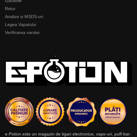
Garantie
Retur
Analize si MSDS-uri
Legea Vapatului
Verificarea varstei
e-Potion este un magazin de tigari electronice, vape-uri, puff-bar-