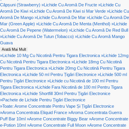
Căpșuni (Strawberry)
»
Lichide Cu Aromă De Fructe
»
Lichide Cu
Aromă De Kiwi
»
Lichide Cu Aromă De Kiwi si Mar Verde
»
Lichide Cu
Aromă De Mango
»
Lichide Cu Aromă De Mar
»
Lichide Cu Aromă De
Mar (Green Apple)
»
Lichide Cu Aromă De Menta (Menthol)
»
Lichide
Cu Aromă De Pepene (Watermelon)
»
Lichide Cu Aromă De Red Bull
»
Lichide Cu Aromă De Tutun (Tobacco)
»
Lichide Cu Aromă Mango
Guava
Arată Mai Mult
»
Lichide 10 Mg Cu Nicotină Pentru Tigara Electronica
»
Lichide 12mg
Cu Nicotină Pentru Tigara Electronica
»
Lichide 18mg Cu Nicotină
Pentru Tigara Electronica
»
Lichide 20mg Cu Nicotină Pentru Tigara
Electronica
»
Lichide 50 ml Pentru Țigări Electronice
»
Lichide 500 ml
Pentru Țigări Electronice
»
Lichide cu Nicotină de 100 ml Pentru
Tigara Electronica
»
Lichide Fara Nicotină de 100 ml Pentru Tigara
Electronica
»
Lichide Shortfill 30ml Pentru Țigări Electronice
»
Pachete de Lichide Pentru Țigări Electronice
»
Toate: Arome Concentrate Pentru Vape Și Țigări Electronice
»
Aroma Concentrata Eliquid France
»
Aroma Concentrata Guerra
Puff Bar 10ml
»
Arome Concentrate Biggy Bear
»
Arome Concentrate
e-Potion 10ml
»
Arome Concentrate Full Moon
»
Arome Concentrate