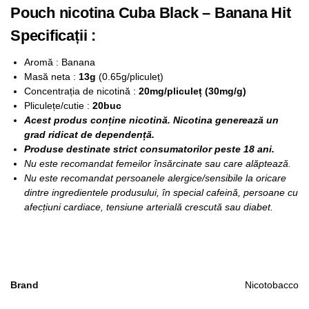
Pouch nicotina Cuba Black – Banana Hit
Specificații :
Aromă : Banana
Masă neta :
13g
(0.65g/pliculeț)
Concentrația de nicotină :
20mg/pliculeț (30mg/g)
Pliculețe/cutie :
20buc
Acest produs conține nicotină. Nicotina generează un
grad ridicat de dependență.
Produse destinate strict consumatorilor peste 18 ani.
Nu este recomandat femeilor însărcinate sau care alăptează.
Nu este recomandat persoanele alergice/sensibile la oricare
dintre ingredientele produsului, în special cafeină, persoane cu
afecțiuni cardiace, tensiune arterială crescută sau diabet.
Brand
Nicotobacco