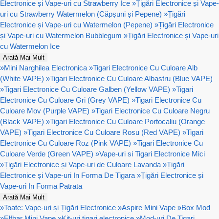
Electronice și Vape-uri cu Strawberry Ice
»
Țigări Electronice și Vape-
uri cu Strawberry Watermelon (Căpșuni și Pepene)
»
Țigări
Electronice și Vape-uri cu Watermelon (Pepene)
»
Țigări Electronice
și Vape-uri cu Watermelon Bubblegum
»
Țigări Electronice și Vape-uri
cu Watermelon Ice
Arată Mai Mult
»
Mini Narghilea Electronica
»
Tigari Electronice Cu Culoare Alb
(White VAPE)
»
Tigari Electronice Cu Culoare Albastru (Blue VAPE)
»
Tigari Electronice Cu Culoare Galben (Yellow VAPE)
»
Tigari
Electronice Cu Culoare Gri (Grey VAPE)
»
Tigari Electronice Cu
Culoare Mov (Purple VAPE)
»
Tigari Electronice Cu Culoare Negru
(Black VAPE)
»
Tigari Electronice Cu Culoare Portocaliu (Orange
VAPE)
»
Tigari Electronice Cu Culoare Rosu (Red VAPE)
»
Tigari
Electronice Cu Culoare Roz (Pink VAPE)
»
Tigari Electronice Cu
Culoare Verde (Green VAPE)
»
Vape-uri si Tigari Electronice Mici
»
Țigări Electronice și Vape-uri de Culoare Lavanda
»
Țigări
Electronice și Vape-uri In Forma De Tigara
»
Țigări Electronice și
Vape-uri In Forma Patrata
Arată Mai Mult
»
Toate: Vape-uri și Țigări Electronice
»
Aspire Mini Vape
»
Box Mod
»
Elfbar Mini Vape
»
Kit-uri tigari electronice
»
Mod-uri De Tigari