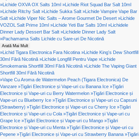
»
Lichide OXVA OX Salts 10ml
»
Lichide Riot Squad Bar Salt 10ml
»
Lichide Ritchy Salt
»
Lichide Sukka Salt
»
Lichide Vampire Vape Bar
Salt
»
Lichide Viper Nic Salts – Arome Gourmet De Desert
»
Lichide
VOZOL Salt Prime 10ml
»
Lichide Yeti Bar Salts 10ml
»
Lichidele
Dinner Lady Dessert Bar Salt
»
Lichidele Dinner Lady Salt
»
Pachamama Salts Lichide cu Sare-uri De Nicotină
Arată Mai Mult
»
Lichid Tigara Electronica Fara Nicotina
»
Lichide King's Dew Shortfill
30ml Fără Nicotină
»
Lichide Longfill Pentru Vape
»
Lichide
Smokemania Shortfill 30ml Fără Nicotină
»
Lichide The Vaping Giant
Shortfill 30ml Fără Nicotină
»
Vape Cu Aroma de Watermelon Peach (Tigara Electronica) De
Vanzare
»
Țigări Electronice și Vape-uri cu Banana Ice
»
Țigări
Electronice și Vape-uri cu Berry Watermelon
»
Țigări Electronice și
Vape-uri cu Blueberry Ice
»
Țigări Electronice și Vape-uri cu Capsuni
(Strawberry)
»
Țigări Electronice și Vape-uri cu Cherry Ice
»
Țigări
Electronice și Vape-uri cu Cola
»
Țigări Electronice și Vape-uri cu
Grape Ice
»
Țigări Electronice și Vape-uri cu Mango
»
Țigări
Electronice și Vape-uri cu Menta
»
Țigări Electronice și Vape-uri cu
Pepene
»
Țigări Electronice și Vape-uri cu Strawberry Banana
»
Țigări