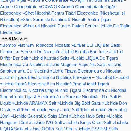
»
Longfill Viper – Arome Concentrate
»
Longfill Yeti Summit Series –
Arome Concentrate
»
OXVA OX Aromă Concentrata de Țigări
Electronice
»
Shot Nicotină Pentru Țigări Electronice (Nicshoturi si
Nicsalturi)
»
Shot Săruri de Nicotină & Nicsalt Pentru Țigări
Electronice
»
Shot-uri Nicotină Pura e-Potion Pentru Lichide De Țigări
Electronice
Arată Mai Mult
»
Bombo Platinum Tobaccos Nicsalts
»
ElfBar ELFLIQ Bar Salts
Lichide cu Sare-uri De Nicotină
»
Lichid Bombo Bar Juice
»
Lichid
Drifter Bar Salt
»
Lichid Kustard Salts
»
Lichid LIQUA De Tigara
Electronica Cu Nicotină
»
Lichid Magnum Vape Nic Salts
»
Lichid
Smokemania Cu Nicotină
»
Lichid Tigara Electronica cu Nicotina
»
Lichid Țigară Electronică cu Nicotina Freebase – Nic Shot E-Liquid
»
Lichid Țigară Electronică cu Nicotină 3mg
»
Lichid Țigară
Electronică cu Nicotină 6mg
»
Lichid Țigară Electronică cu Nicotină
9mg
»
Lichid Țigară Electronică cu Sare de Nicotină – Nic Salt E-
Liquid
»
Lichide ARAMAX Salt
»
Lichide Big Bold Salts
»
Lichide Don
Cristo Salt 10ml
»
Lichide Fizzy Juice Salt 10ml
»
Lichide GuerraLiq
10ml
»
Lichide GuerraLiq Salts 10ml
»
Lichide Halo Salts
»
Lichide
Hangsen 10ml
»
Lichide IVG Salt
»
Lichide Kings Crest Salt
»
Lichide
LIQUA Salts
»
Lichide OOPs Salt 10ml
»
Lichide OSSEM Salts