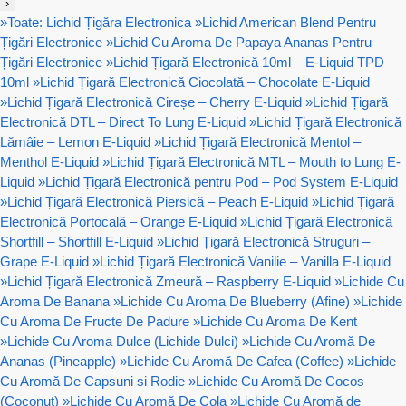
›
»
Toate: Lichid Țigăra Electronica
»
Lichid American Blend Pentru
Țigări Electronice
»
Lichid Cu Aroma De Papaya Ananas Pentru
Țigări Electronice
»
Lichid Țigară Electronică 10ml – E-Liquid TPD
10ml
»
Lichid Țigară Electronică Ciocolată – Chocolate E-Liquid
»
Lichid Țigară Electronică Cireșe – Cherry E-Liquid
»
Lichid Țigară
Electronică DTL – Direct To Lung E-Liquid
»
Lichid Țigară Electronică
Lămâie – Lemon E-Liquid
»
Lichid Țigară Electronică Mentol –
Menthol E-Liquid
»
Lichid Țigară Electronică MTL – Mouth to Lung E-
Liquid
»
Lichid Țigară Electronică pentru Pod – Pod System E-Liquid
»
Lichid Țigară Electronică Piersică – Peach E-Liquid
»
Lichid Țigară
Electronică Portocală – Orange E-Liquid
»
Lichid Țigară Electronică
Shortfill – Shortfill E-Liquid
»
Lichid Țigară Electronică Struguri –
Grape E-Liquid
»
Lichid Țigară Electronică Vanilie – Vanilla E-Liquid
»
Lichid Țigară Electronică Zmeură – Raspberry E-Liquid
»
Lichide Cu
Aroma De Banana
»
Lichide Cu Aroma De Blueberry (Afine)
»
Lichide
Cu Aroma De Fructe De Padure
»
Lichide Cu Aroma De Kent
»
Lichide Cu Aroma Dulce (Lichide Dulci)
»
Lichide Cu Aromă De
Ananas (Pineapple)
»
Lichide Cu Aromă De Cafea (Coffee)
»
Lichide
Cu Aromă De Capsuni si Rodie
»
Lichide Cu Aromă De Cocos
(Coconut)
»
Lichide Cu Aromă De Cola
»
Lichide Cu Aromă de