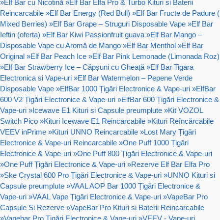
»
Elf Bar cu Nicotină
»
Elf Bar Elfa Pro & Turbo Kituri si Baterii
Reincarcabile
»
Elf Bar Energy (Red Bull)
»
Elf Bar Fructe de Padure (
Mixed Berries)
»
Elf Bar Grape – Struguri Disposable Vape
»
Elf Bar
Ieftin (oferta)
»
Elf Bar Kiwi Passionfruit guava
»
Elf Bar Mango –
Disposable Vape cu Aromă de Mango
»
Elf Bar Menthol
»
Elf Bar
Original
»
Elf Bar Peach Ice
»
Elf Bar Pink Lemonade (Limonada Roz)
»
Elf Bar Strawberry Ice – Căpșuni cu Gheață
»
Elf Bar Tigara
Electronica si Vape-uri
»
Elf Bar Watermelon – Pepene Verde
Disposable Vape
»
ElfBar 1000 Țigări Electronice & Vape-uri
»
ElfBar
600 V2 Țigări Electronice & Vape-uri
»
ElfBar 600 Țigări Electronice &
Vape-uri
»
Icewave E1 Kituri si Capsule preumplute
»
Kit VOZOL
Switch Pico
»
Kituri Icewave E1 Reincarcabile
»
Kituri Reîncărcabile
VEEV inPrime
»
Kituri UNNO Reincarcabile
»
Lost Mary Țigări
Electronice & Vape-uri Reincarcabile
»
One Puff 1000 Țigări
Electronice & Vape-uri
»
One Puff 800 Țigări Electronice & Vape-uri
»
One Puff Țigări Electronice & Vape-uri
»
Rezerve Elf Bar Elfa Pro
»
Ske Crystal 600 Pro Țigări Electronice & Vape-uri
»
UNNO Kituri si
Capsule preumplute
»
VAAL AOP Bar 1000 Țigări Electronice &
Vape-uri
»
VAAL Vape Țigări Electronice & Vape-uri
»
VapeBar Pro
Capsule Si Rezerve
»
VapeBar Pro Kituri si Baterii Reincarcabile
»
Vapebar Pro Țigări Electronice & Vape-uri
»
VEEV - Vape-uri