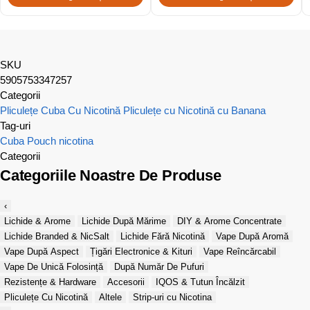
SKU
5905753347257
Categorii
Pliculețe Cuba Cu Nicotină
Pliculețe cu Nicotină cu Banana
Tag-uri
Cuba
Pouch nicotina
Categorii
Categoriile Noastre De Produse
‹
Lichide & Arome
Lichide După Mărime
DIY & Arome Concentrate
Lichide Branded & NicSalt
Lichide Fără Nicotină
Vape După Aromă
Vape După Aspect
Țigări Electronice & Kituri
Vape Reîncărcabil
Vape De Unică Folosință
După Număr De Pufuri
Rezistențe & Hardware
Accesorii
IQOS & Tutun Încălzit
Pliculețe Cu Nicotină
Altele
Strip-uri cu Nicotina