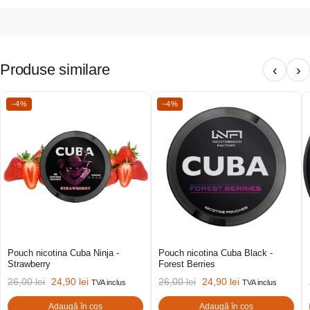
Produse similare
‹
›
−4%
−4%
Pouch nicotina Cuba Ninja -
Pouch nicotina Cuba Black -
Strawberry
Forest Berries
26,00
lei
24,90
lei
26,00
lei
24,90
lei
TVA inclus
TVA inclus
Adaugă în coș
Adaugă în coș