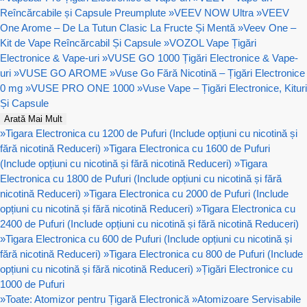
Reîncărcabile și Capsule Preumplute
»
VEEV NOW Ultra
»
VEEV
One Arome – De La Tutun Clasic La Fructe Și Mentă
»
Veev One –
Kit de Vape Reîncărcabil Și Capsule
»
VOZOL Vape Țigări
Electronice & Vape-uri
»
VUSE GO 1000 Țigări Electronice & Vape-
uri
»
VUSE GO AROME
»
Vuse Go Fără Nicotină – Țigări Electronice
0 mg
»
VUSE PRO ONE 1000
»
Vuse Vape – Țigări Electronice, Kituri
Și Capsule
Arată Mai Mult
»
Tigara Electronica cu 1200 de Pufuri (Include opțiuni cu nicotină și
fără nicotină Reduceri)
»
Tigara Electronica cu 1600 de Pufuri
(Include opțiuni cu nicotină și fără nicotină Reduceri)
»
Tigara
Electronica cu 1800 de Pufuri (Include opțiuni cu nicotină și fără
nicotină Reduceri)
»
Tigara Electronica cu 2000 de Pufuri (Include
opțiuni cu nicotină și fără nicotină Reduceri)
»
Tigara Electronica cu
2400 de Pufuri (Include opțiuni cu nicotină și fără nicotină Reduceri)
»
Tigara Electronica cu 600 de Pufuri (Include opțiuni cu nicotină și
fără nicotină Reduceri)
»
Tigara Electronica cu 800 de Pufuri (Include
opțiuni cu nicotină și fără nicotină Reduceri)
»
Țigări Electronice cu
1000 de Pufuri
»
Toate: Atomizor pentru Țigară Electronică
»
Atomizoare Servisabile