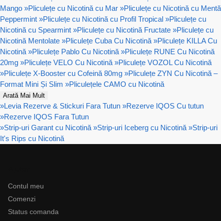
Mango
»
Pliculețe cu Nicotină cu Mar
»
Pliculețe cu Nicotină cu Mentă
Peppermint
»
Pliculețe cu Nicotină cu Profil Tropical
»
Pliculețe cu
Nicotină cu Spearmint
»
Pliculețe cu Nicotină Fructate
»
Pliculețe cu
Nicotină Mentolate
»
Pliculețe Cuba Cu Nicotină
»
Pliculețe KILLA Cu
Nicotină
»
Pliculețe Pablo Cu Nicotină
»
Pliculețe RUNE Cu Nicotină
20mg
»
Pliculețe VELO Cu Nicotină
»
Pliculețe VOZOL Cu Nicotină
»
Pliculețe X-Booster cu Cofeină 80mg
»
Pliculețe ZYN Cu Nicotină –
Format Mini Și Slim
»
Pliculețele CAMO cu Nicotină
Arată Mai Mult
»
Levia Rezerve & Stickuri Fara Tutun
»
Rezerve IQOS Cu tutun
»
Rezerve IQOS Fara Tutun
»
Strip-uri Garant cu Nicotină
»
Strip-uri Iceberg cu Nicotină
»
Strip-uri
It's Rips cu Nicotină
Ajutor
Contul meu
Comenzi
Status comanda