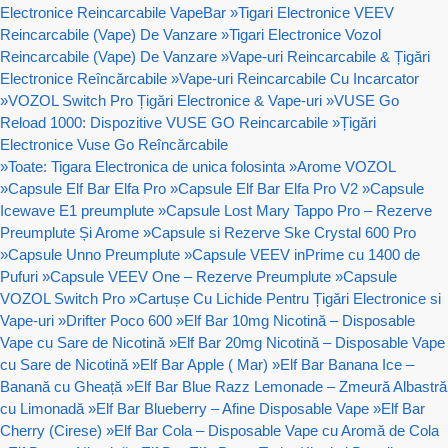
Electronice Reincarcabile VapeBar
»
Tigari Electronice VEEV
Reincarcabile (Vape) De Vanzare
»
Tigari Electronice Vozol
Reincarcabile (Vape) De Vanzare
»
Vape-uri Reincarcabile & Țigări
Electronice Reîncărcabile
»
Vape-uri Reincarcabile Cu Incarcator
»
VOZOL Switch Pro Țigări Electronice & Vape-uri
»
VUSE Go
Reload 1000: Dispozitive VUSE GO Reincarcabile
»
Țigări
Electronice Vuse Go Reîncărcabile
»
Toate: Tigara Electronica de unica folosinta
»
Arome VOZOL
»
Capsule Elf Bar Elfa Pro
»
Capsule Elf Bar Elfa Pro V2
»
Capsule
Icewave E1 preumplute
»
Capsule Lost Mary Tappo Pro – Rezerve
Preumplute Și Arome
»
Capsule si Rezerve Ske Crystal 600 Pro
»
Capsule Unno Preumplute
»
Capsule VEEV inPrime cu 1400 de
Pufuri
»
Capsule VEEV One – Rezerve Preumplute
»
Capsule
VOZOL Switch Pro
»
Cartușe Cu Lichide Pentru Țigări Electronice si
Vape-uri
»
Drifter Poco 600
»
Elf Bar 10mg Nicotină – Disposable
Vape cu Sare de Nicotină
»
Elf Bar 20mg Nicotină – Disposable Vape
cu Sare de Nicotină
»
Elf Bar Apple ( Mar)
»
Elf Bar Banana Ice –
Banană cu Gheață
»
Elf Bar Blue Razz Lemonade – Zmeură Albastră
cu Limonadă
»
Elf Bar Blueberry – Afine Disposable Vape
»
Elf Bar
Cherry (Cirese)
»
Elf Bar Cola – Disposable Vape cu Aromă de Cola