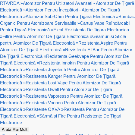
RTA/RDA
»
Atomizor Pentru Utilizatori Avansați - Atomizor De Țigară
Electronică
»
Atomizor Pentru Începători - Atomizor De Țigară
Electronică
»
Atomizor Sub-Ohm Pentru Țigară Electronică
»
Bumbac
Organic Pentru Atomizoare Servisabile
»
Cartuș Vape Reîncărcabil
Pentru Țigară Electronică
»
Eleaf Rezistenta De Tigara Electronica
»
Filtre Pentru Atomizor De Țigară Electronică
»
Geamuri si Sticle
pentru Atomizor De Țigară Electronică
»
Rezistenta Aspire Pentru
Atomizor De Țigară Electronică
»
Rezistenta ElfBar Pentru Atomizor
De Țigară Electronică
»
Rezistenta Geekvape Pentru Atomizor De
Țigară Electronică
»
Rezistenta Innokin Pentru Atomizor De Țigară
Electronică
»
Rezistenta Joyetech Pentru Atomizor De Țigară
Electronică
»
Rezistenta Kanger Pentru Atomizor De Țigară
Electronică
»
Rezistenta Lost Vape Pentru Atomizor De Țigară
Electronică
»
Rezistenta Uwell Pentru Atomizor De Țigară
Electronică
»
Rezistenta Vaporesso Pentru Atomizor De Țigară
Electronică
»
Rezistenta Voopoo Pentru Atomizor De Țigară
Electronică
»
Rezistente OXVA
»
Rezistență Pentru Atomizor De
Țigară Electronică
»
Sârmă și Fire Pentru Rezistențe De Țigari
Electronice
Arată Mai Mult