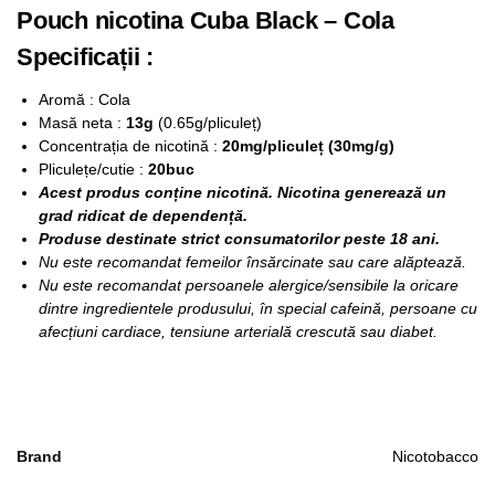
Pouch nicotina Cuba Black – Cola
Specificații :
Aromă : Cola
Masă neta :
13g
(0.65g/pliculeț)
Concentrația de nicotină :
20mg/pliculeț (30mg/g)
Pliculețe/cutie :
20buc
Acest produs conține nicotină. Nicotina generează un
grad ridicat de dependență.
Produse destinate strict consumatorilor peste 18 ani.
Nu este recomandat femeilor însărcinate sau care alăptează.
Nu este recomandat persoanele alergice/sensibile la oricare
dintre ingredientele produsului, în special cafeină, persoane cu
afecțiuni cardiace, tensiune arterială crescută sau diabet.
Brand
Nicotobacco