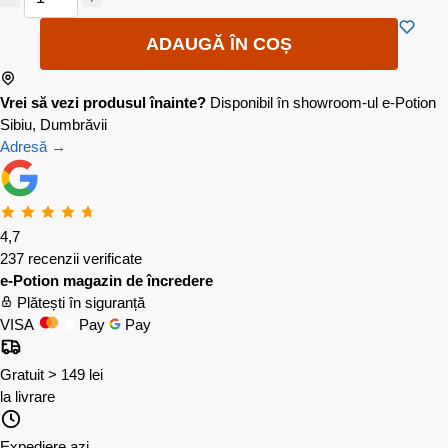
ADAUGĂ ÎN COȘ
Vrei să vezi produsul înainte?
Disponibil în showroom-ul e-Potion
Sibiu, Dumbrăvii
Adresă →
4,7
237 recenzii verificate
e-Potion magazin de încredere
Plătești în siguranță
VISA
Pay
Pay
Gratuit > 149 lei
la livrare
Expediere azi