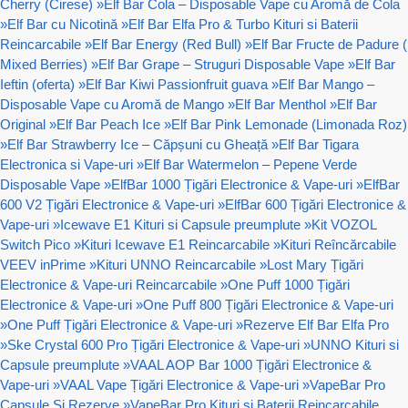
Cherry (Cirese)
»
Elf Bar Cola – Disposable Vape cu Aromă de Cola
»
Elf Bar cu Nicotină
»
Elf Bar Elfa Pro & Turbo Kituri si Baterii
Reincarcabile
»
Elf Bar Energy (Red Bull)
»
Elf Bar Fructe de Padure (
Mixed Berries)
»
Elf Bar Grape – Struguri Disposable Vape
»
Elf Bar
Ieftin (oferta)
»
Elf Bar Kiwi Passionfruit guava
»
Elf Bar Mango –
Disposable Vape cu Aromă de Mango
»
Elf Bar Menthol
»
Elf Bar
Original
»
Elf Bar Peach Ice
»
Elf Bar Pink Lemonade (Limonada Roz)
»
Elf Bar Strawberry Ice – Căpșuni cu Gheață
»
Elf Bar Tigara
Electronica si Vape-uri
»
Elf Bar Watermelon – Pepene Verde
Disposable Vape
»
ElfBar 1000 Țigări Electronice & Vape-uri
»
ElfBar
600 V2 Țigări Electronice & Vape-uri
»
ElfBar 600 Țigări Electronice &
Vape-uri
»
Icewave E1 Kituri si Capsule preumplute
»
Kit VOZOL
Switch Pico
»
Kituri Icewave E1 Reincarcabile
»
Kituri Reîncărcabile
VEEV inPrime
»
Kituri UNNO Reincarcabile
»
Lost Mary Țigări
Electronice & Vape-uri Reincarcabile
»
One Puff 1000 Țigări
Electronice & Vape-uri
»
One Puff 800 Țigări Electronice & Vape-uri
»
One Puff Țigări Electronice & Vape-uri
»
Rezerve Elf Bar Elfa Pro
»
Ske Crystal 600 Pro Țigări Electronice & Vape-uri
»
UNNO Kituri si
Capsule preumplute
»
VAAL AOP Bar 1000 Țigări Electronice &
Vape-uri
»
VAAL Vape Țigări Electronice & Vape-uri
»
VapeBar Pro
Capsule Si Rezerve
»
VapeBar Pro Kituri si Baterii Reincarcabile