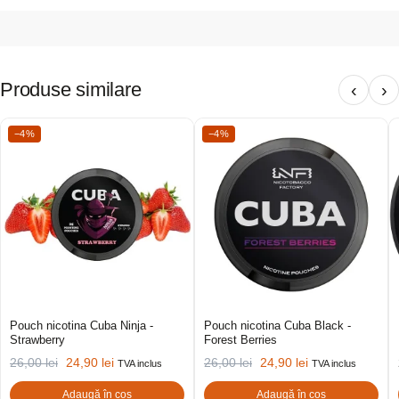
Produse similare
‹
›
−4%
−4%
Pouch nicotina Cuba Ninja -
Pouch nicotina Cuba Black -
Strawberry
Forest Berries
26,00
lei
24,90
lei
26,00
lei
24,90
lei
TVA inclus
TVA inclus
Adaugă în coș
Adaugă în coș