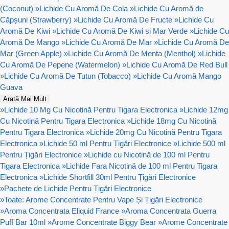
(Coconut)
»
Lichide Cu Aromă De Cola
»
Lichide Cu Aromă de
Căpșuni (Strawberry)
»
Lichide Cu Aromă De Fructe
»
Lichide Cu
Aromă De Kiwi
»
Lichide Cu Aromă De Kiwi si Mar Verde
»
Lichide Cu
Aromă De Mango
»
Lichide Cu Aromă De Mar
»
Lichide Cu Aromă De
Mar (Green Apple)
»
Lichide Cu Aromă De Menta (Menthol)
»
Lichide
Cu Aromă De Pepene (Watermelon)
»
Lichide Cu Aromă De Red Bull
»
Lichide Cu Aromă De Tutun (Tobacco)
»
Lichide Cu Aromă Mango
Guava
Arată Mai Mult
»
Lichide 10 Mg Cu Nicotină Pentru Tigara Electronica
»
Lichide 12mg
Cu Nicotină Pentru Tigara Electronica
»
Lichide 18mg Cu Nicotină
Pentru Tigara Electronica
»
Lichide 20mg Cu Nicotină Pentru Tigara
Electronica
»
Lichide 50 ml Pentru Țigări Electronice
»
Lichide 500 ml
Pentru Țigări Electronice
»
Lichide cu Nicotină de 100 ml Pentru
Tigara Electronica
»
Lichide Fara Nicotină de 100 ml Pentru Tigara
Electronica
»
Lichide Shortfill 30ml Pentru Țigări Electronice
»
Pachete de Lichide Pentru Țigări Electronice
»
Toate: Arome Concentrate Pentru Vape Și Țigări Electronice
»
Aroma Concentrata Eliquid France
»
Aroma Concentrata Guerra
Puff Bar 10ml
»
Arome Concentrate Biggy Bear
»
Arome Concentrate