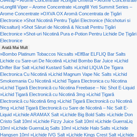
Oil4vap – Arome Concentrate
»
Longfill Omerta – Arome Concentrate
»
Longfill Viper – Arome Concentrate
»
Longfill Yeti Summit Series –
Arome Concentrate
»
OXVA OX Aromă Concentrata de Țigări
Electronice
»
Shot Nicotină Pentru Țigări Electronice (Nicshoturi si
Nicsalturi)
»
Shot Săruri de Nicotină & Nicsalt Pentru Țigări
Electronice
»
Shot-uri Nicotină Pura e-Potion Pentru Lichide De Țigări
Electronice
Arată Mai Mult
»
Bombo Platinum Tobaccos Nicsalts
»
ElfBar ELFLIQ Bar Salts
Lichide cu Sare-uri De Nicotină
»
Lichid Bombo Bar Juice
»
Lichid
Drifter Bar Salt
»
Lichid Kustard Salts
»
Lichid LIQUA De Tigara
Electronica Cu Nicotină
»
Lichid Magnum Vape Nic Salts
»
Lichid
Smokemania Cu Nicotină
»
Lichid Tigara Electronica cu Nicotina
»
Lichid Țigară Electronică cu Nicotina Freebase – Nic Shot E-Liquid
»
Lichid Țigară Electronică cu Nicotină 3mg
»
Lichid Țigară
Electronică cu Nicotină 6mg
»
Lichid Țigară Electronică cu Nicotină
9mg
»
Lichid Țigară Electronică cu Sare de Nicotină – Nic Salt E-
Liquid
»
Lichide ARAMAX Salt
»
Lichide Big Bold Salts
»
Lichide Don
Cristo Salt 10ml
»
Lichide Fizzy Juice Salt 10ml
»
Lichide GuerraLiq
10ml
»
Lichide GuerraLiq Salts 10ml
»
Lichide Halo Salts
»
Lichide
Hangsen 10ml
»
Lichide IVG Salt
»
Lichide Kings Crest Salt
»
Lichide