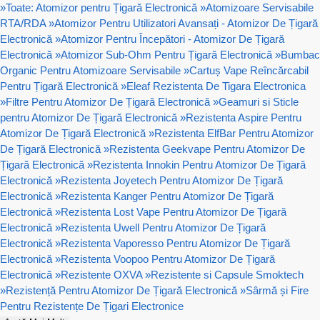
»
Toate: Atomizor pentru Țigară Electronică
»
Atomizoare Servisabile
RTA/RDA
»
Atomizor Pentru Utilizatori Avansați - Atomizor De Țigară
Electronică
»
Atomizor Pentru Începători - Atomizor De Țigară
Electronică
»
Atomizor Sub-Ohm Pentru Țigară Electronică
»
Bumbac
Organic Pentru Atomizoare Servisabile
»
Cartuș Vape Reîncărcabil
Pentru Țigară Electronică
»
Eleaf Rezistenta De Tigara Electronica
»
Filtre Pentru Atomizor De Țigară Electronică
»
Geamuri si Sticle
pentru Atomizor De Țigară Electronică
»
Rezistenta Aspire Pentru
Atomizor De Țigară Electronică
»
Rezistenta ElfBar Pentru Atomizor
De Țigară Electronică
»
Rezistenta Geekvape Pentru Atomizor De
Țigară Electronică
»
Rezistenta Innokin Pentru Atomizor De Țigară
Electronică
»
Rezistenta Joyetech Pentru Atomizor De Țigară
Electronică
»
Rezistenta Kanger Pentru Atomizor De Țigară
Electronică
»
Rezistenta Lost Vape Pentru Atomizor De Țigară
Electronică
»
Rezistenta Uwell Pentru Atomizor De Țigară
Electronică
»
Rezistenta Vaporesso Pentru Atomizor De Țigară
Electronică
»
Rezistenta Voopoo Pentru Atomizor De Țigară
Electronică
»
Rezistente OXVA
»
Rezistente si Capsule Smoktech
»
Rezistență Pentru Atomizor De Țigară Electronică
»
Sârmă și Fire
Pentru Rezistențe De Țigari Electronice