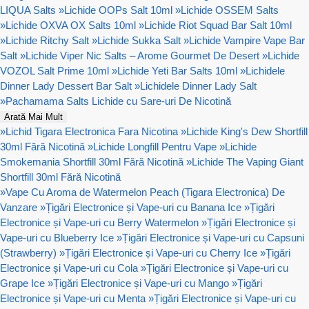
LIQUA Salts
»
Lichide OOPs Salt 10ml
»
Lichide OSSEM Salts
»
Lichide OXVA OX Salts 10ml
»
Lichide Riot Squad Bar Salt 10ml
»
Lichide Ritchy Salt
»
Lichide Sukka Salt
»
Lichide Vampire Vape Bar
Salt
»
Lichide Viper Nic Salts – Arome Gourmet De Desert
»
Lichide
VOZOL Salt Prime 10ml
»
Lichide Yeti Bar Salts 10ml
»
Lichidele
Dinner Lady Dessert Bar Salt
»
Lichidele Dinner Lady Salt
»
Pachamama Salts Lichide cu Sare-uri De Nicotină
Arată Mai Mult
»
Lichid Tigara Electronica Fara Nicotina
»
Lichide King's Dew Shortfill
30ml Fără Nicotină
»
Lichide Longfill Pentru Vape
»
Lichide
Smokemania Shortfill 30ml Fără Nicotină
»
Lichide The Vaping Giant
Shortfill 30ml Fără Nicotină
»
Vape Cu Aroma de Watermelon Peach (Tigara Electronica) De
Vanzare
»
Țigări Electronice și Vape-uri cu Banana Ice
»
Țigări
Electronice și Vape-uri cu Berry Watermelon
»
Țigări Electronice și
Vape-uri cu Blueberry Ice
»
Țigări Electronice și Vape-uri cu Capsuni
(Strawberry)
»
Țigări Electronice și Vape-uri cu Cherry Ice
»
Țigări
Electronice și Vape-uri cu Cola
»
Țigări Electronice și Vape-uri cu
Grape Ice
»
Țigări Electronice și Vape-uri cu Mango
»
Țigări
Electronice și Vape-uri cu Menta
»
Țigări Electronice și Vape-uri cu