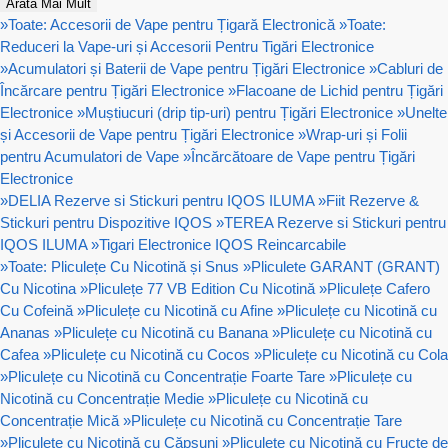
Arată Mai Mult
»
Toate: Accesorii de Vape pentru Țigară Electronică
»
Toate:
Reduceri la Vape-uri și Accesorii Pentru Tigări Electronice
»
Acumulatori și Baterii de Vape pentru Țigări Electronice
»
Cabluri de
Încărcare pentru Țigări Electronice
»
Flacoane de Lichid pentru Țigări
Electronice
»
Muștiucuri (drip tip-uri) pentru Țigări Electronice
»
Unelte
și Accesorii de Vape pentru Țigări Electronice
»
Wrap-uri și Folii
pentru Acumulatori de Vape
»
Încărcătoare de Vape pentru Țigări
Electronice
»
DELIA Rezerve si Stickuri pentru IQOS ILUMA
»
Fiit Rezerve &
Stickuri pentru Dispozitive IQOS
»
TEREA Rezerve si Stickuri pentru
IQOS ILUMA
»
Tigari Electronice IQOS Reincarcabile
»
Toate: Pliculețe Cu Nicotină și Snus
»
Pliculete GARANT (GRANT)
Cu Nicotina
»
Pliculețe 77 VB Edition Cu Nicotină
»
Pliculețe Cafero
Cu Cofeină
»
Pliculețe cu Nicotină cu Afine
»
Pliculețe cu Nicotină cu
Ananas
»
Pliculețe cu Nicotină cu Banana
»
Pliculețe cu Nicotină cu
Cafea
»
Pliculețe cu Nicotină cu Cocos
»
Pliculețe cu Nicotină cu Cola
»
Pliculețe cu Nicotină cu Concentrație Foarte Tare
»
Pliculețe cu
Nicotină cu Concentrație Medie
»
Pliculețe cu Nicotină cu
Concentrație Mică
»
Pliculețe cu Nicotină cu Concentrație Tare
»
Pliculețe cu Nicotină cu Căpșuni
»
Pliculețe cu Nicotină cu Fructe de