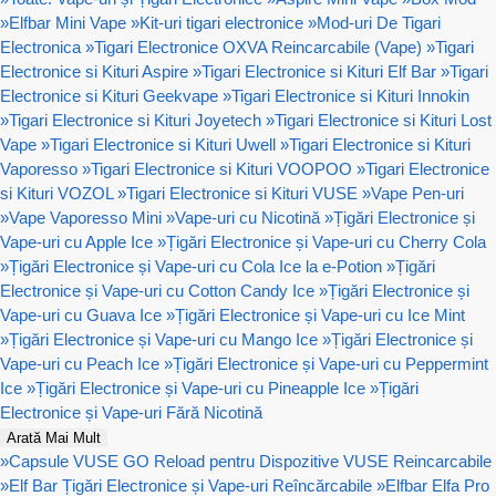
»
Elfbar Mini Vape
»
Kit-uri tigari electronice
»
Mod-uri De Tigari
Electronica
»
Tigari Electronice OXVA Reincarcabile (Vape)
»
Tigari
Electronice si Kituri Aspire
»
Tigari Electronice si Kituri Elf Bar
»
Tigari
Electronice si Kituri Geekvape
»
Tigari Electronice si Kituri Innokin
»
Tigari Electronice si Kituri Joyetech
»
Tigari Electronice si Kituri Lost
Vape
»
Tigari Electronice si Kituri Uwell
»
Tigari Electronice si Kituri
Vaporesso
»
Tigari Electronice si Kituri VOOPOO
»
Tigari Electronice
si Kituri VOZOL
»
Tigari Electronice si Kituri VUSE
»
Vape Pen-uri
»
Vape Vaporesso Mini
»
Vape-uri cu Nicotină
»
Țigări Electronice și
Vape-uri cu Apple Ice
»
Țigări Electronice și Vape-uri cu Cherry Cola
»
Țigări Electronice și Vape-uri cu Cola Ice la e-Potion
»
Țigări
Electronice și Vape-uri cu Cotton Candy Ice
»
Țigări Electronice și
Vape-uri cu Guava Ice
»
Țigări Electronice și Vape-uri cu Ice Mint
»
Țigări Electronice și Vape-uri cu Mango Ice
»
Țigări Electronice și
Vape-uri cu Peach Ice
»
Țigări Electronice și Vape-uri cu Peppermint
Ice
»
Țigări Electronice și Vape-uri cu Pineapple Ice
»
Țigări
Electronice și Vape-uri Fără Nicotină
Arată Mai Mult
»
Capsule VUSE GO Reload pentru Dispozitive VUSE Reincarcabile
»
Elf Bar Țigări Electronice și Vape-uri Reîncărcabile
»
Elfbar Elfa Pro