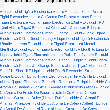
Pliculețe Cu Nicotină
Altele
Strip-uri cu Nicotina
›
»
Toate: Lichid Țigăra Electronica
»
Lichid American Blend Pentru
Țigări Electronice
»
Lichid Cu Aroma De Papaya Ananas Pentru
Țigări Electronice
»
Lichid Țigară Electronică 10ml – E-Liquid TPD
10ml
»
Lichid Țigară Electronică Ciocolată – Chocolate E-Liquid
»
Lichid Țigară Electronică Cireșe – Cherry E-Liquid
»
Lichid Țigară
Electronică DTL – Direct To Lung E-Liquid
»
Lichid Țigară Electronică
Lămâie – Lemon E-Liquid
»
Lichid Țigară Electronică Mentol –
Menthol E-Liquid
»
Lichid Țigară Electronică MTL – Mouth to Lung E-
Liquid
»
Lichid Țigară Electronică pentru Pod – Pod System E-Liquid
»
Lichid Țigară Electronică Piersică – Peach E-Liquid
»
Lichid Țigară
Electronică Portocală – Orange E-Liquid
»
Lichid Țigară Electronică
Shortfill – Shortfill E-Liquid
»
Lichid Țigară Electronică Struguri –
Grape E-Liquid
»
Lichid Țigară Electronică Vanilie – Vanilla E-Liquid
»
Lichid Țigară Electronică Zmeură – Raspberry E-Liquid
»
Lichide Cu
Aroma De Banana
»
Lichide Cu Aroma De Blueberry (Afine)
»
Lichide
Cu Aroma De Fructe De Padure
»
Lichide Cu Aroma De Kent
»
Lichide Cu Aroma Dulce (Lichide Dulci)
»
Lichide Cu Aromă De
Ananas (Pineapple)
»
Lichide Cu Aromă De Cafea (Coffee)
»
Lichide
Cu Aromă De Capsuni si Rodie
»
Lichide Cu Aromă De Cocos