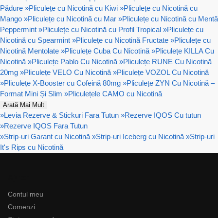
Pădure
»
Pliculețe cu Nicotină cu Kiwi
»
Pliculețe cu Nicotină cu
Mango
»
Pliculețe cu Nicotină cu Mar
»
Pliculețe cu Nicotină cu Mentă
Peppermint
»
Pliculețe cu Nicotină cu Profil Tropical
»
Pliculețe cu
Nicotină cu Spearmint
»
Pliculețe cu Nicotină Fructate
»
Pliculețe cu
Nicotină Mentolate
»
Pliculețe Cuba Cu Nicotină
»
Pliculețe KILLA Cu
Nicotină
»
Pliculețe Pablo Cu Nicotină
»
Pliculețe RUNE Cu Nicotină
20mg
»
Pliculețe VELO Cu Nicotină
»
Pliculețe VOZOL Cu Nicotină
»
Pliculețe X-Booster cu Cofeină 80mg
»
Pliculețe ZYN Cu Nicotină –
Format Mini Și Slim
»
Pliculețele CAMO cu Nicotină
Arată Mai Mult
»
Levia Rezerve & Stickuri Fara Tutun
»
Rezerve IQOS Cu tutun
»
Rezerve IQOS Fara Tutun
»
Strip-uri Garant cu Nicotină
»
Strip-uri Iceberg cu Nicotină
»
Strip-uri
It's Rips cu Nicotină
Ajutor
Contul meu
Comenzi