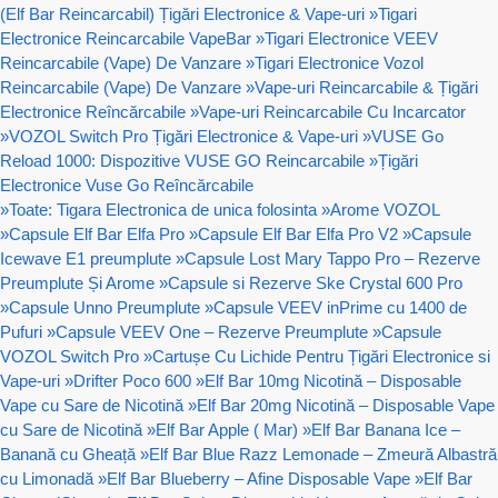
(Elf Bar Reincarcabil) Țigări Electronice & Vape-uri
»
Tigari
Electronice Reincarcabile VapeBar
»
Tigari Electronice VEEV
Reincarcabile (Vape) De Vanzare
»
Tigari Electronice Vozol
Reincarcabile (Vape) De Vanzare
»
Vape-uri Reincarcabile & Țigări
Electronice Reîncărcabile
»
Vape-uri Reincarcabile Cu Incarcator
»
VOZOL Switch Pro Țigări Electronice & Vape-uri
»
VUSE Go
Reload 1000: Dispozitive VUSE GO Reincarcabile
»
Țigări
Electronice Vuse Go Reîncărcabile
»
Toate: Tigara Electronica de unica folosinta
»
Arome VOZOL
»
Capsule Elf Bar Elfa Pro
»
Capsule Elf Bar Elfa Pro V2
»
Capsule
Icewave E1 preumplute
»
Capsule Lost Mary Tappo Pro – Rezerve
Preumplute Și Arome
»
Capsule si Rezerve Ske Crystal 600 Pro
»
Capsule Unno Preumplute
»
Capsule VEEV inPrime cu 1400 de
Pufuri
»
Capsule VEEV One – Rezerve Preumplute
»
Capsule
VOZOL Switch Pro
»
Cartușe Cu Lichide Pentru Țigări Electronice si
Vape-uri
»
Drifter Poco 600
»
Elf Bar 10mg Nicotină – Disposable
Vape cu Sare de Nicotină
»
Elf Bar 20mg Nicotină – Disposable Vape
cu Sare de Nicotină
»
Elf Bar Apple ( Mar)
»
Elf Bar Banana Ice –
Banană cu Gheață
»
Elf Bar Blue Razz Lemonade – Zmeură Albastră
cu Limonadă
»
Elf Bar Blueberry – Afine Disposable Vape
»
Elf Bar