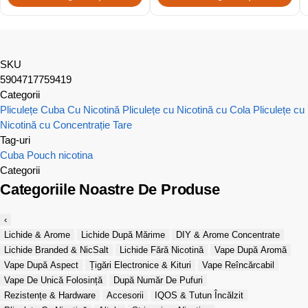
SKU
5904717759419
Categorii
Pliculețe Cuba Cu Nicotină
Pliculețe cu Nicotină cu Cola
Pliculețe cu
Nicotină cu Concentrație Tare
Tag-uri
Cuba
Pouch nicotina
Categorii
Categoriile Noastre De Produse
‹
Lichide & Arome
Lichide După Mărime
DIY & Arome Concentrate
Lichide Branded & NicSalt
Lichide Fără Nicotină
Vape După Aromă
Vape După Aspect
Țigări Electronice & Kituri
Vape Reîncărcabil
Vape De Unică Folosință
După Număr De Pufuri
Rezistențe & Hardware
Accesorii
IQOS & Tutun Încălzit