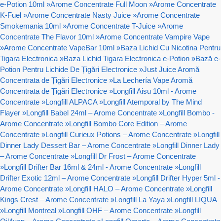
e-Potion 10ml
»
Arome Concentrate Full Moon
»
Arome Concentrate
K-Fuel
»
Arome Concentrate Nasty Juice
»
Arome Concentrate
Smokemania 10ml
»
Arome Concentrate T-Juice
»
Arome
Concentrate The Flavor 10ml
»
Arome Concentrate Vampire Vape
»
Arome Concentrate VapeBar 10ml
»
Baza Lichid Cu Nicotina Pentru
Tigara Electronica
»
Baza Lichid Tigara Electronica e-Potion
»
Bază e-
Potion Pentru Lichide De Țigări Electronice
»
Just Juice Aromă
Concentrata de Țigări Electronice
»
La Lechería Vape Aromă
Concentrata de Țigări Electronice
»
Longfill Aisu 10ml - Arome
Concentrate
»
Longfill ALPACA
»
Longfill Atemporal by The Mind
Flayer
»
Longfill Babel 24ml – Arome Concentrate
»
Longfill Bombo -
Arome Concentrate
»
Longfill Bombo Core Edition – Arome
Concentrate
»
Longfill Curieux Potions – Arome Concentrate
»
Longfill
Dinner Lady Dessert Bar – Arome Concentrate
»
Longfill Dinner Lady
– Arome Concentrate
»
Longfill Dr Frost – Arome Concentrate
»
Longfill Drifter Bar 16ml & 24ml - Arome Concentrate
»
Longfill
Drifter Exotic 12ml – Arome Concentrate
»
Longfill Drifter Hyper 5ml -
Arome Concentrate
»
Longfill HALO – Arome Concentrate
»
Longfill
Kings Crest – Arome Concentrate
»
Longfill La Yaya
»
Longfill LIQUA
»
Longfill Montreal
»
Longfill OHF – Arome Concentrate
»
Longfill