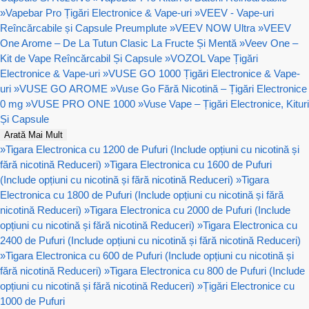
»
Vapebar Pro Țigări Electronice & Vape-uri
»
VEEV - Vape-uri
Reîncărcabile și Capsule Preumplute
»
VEEV NOW Ultra
»
VEEV
One Arome – De La Tutun Clasic La Fructe Și Mentă
»
Veev One –
Kit de Vape Reîncărcabil Și Capsule
»
VOZOL Vape Țigări
Electronice & Vape-uri
»
VUSE GO 1000 Țigări Electronice & Vape-
uri
»
VUSE GO AROME
»
Vuse Go Fără Nicotină – Țigări Electronice
0 mg
»
VUSE PRO ONE 1000
»
Vuse Vape – Țigări Electronice, Kituri
Și Capsule
Arată Mai Mult
»
Tigara Electronica cu 1200 de Pufuri (Include opțiuni cu nicotină și
fără nicotină Reduceri)
»
Tigara Electronica cu 1600 de Pufuri
(Include opțiuni cu nicotină și fără nicotină Reduceri)
»
Tigara
Electronica cu 1800 de Pufuri (Include opțiuni cu nicotină și fără
nicotină Reduceri)
»
Tigara Electronica cu 2000 de Pufuri (Include
opțiuni cu nicotină și fără nicotină Reduceri)
»
Tigara Electronica cu
2400 de Pufuri (Include opțiuni cu nicotină și fără nicotină Reduceri)
»
Tigara Electronica cu 600 de Pufuri (Include opțiuni cu nicotină și
fără nicotină Reduceri)
»
Tigara Electronica cu 800 de Pufuri (Include
opțiuni cu nicotină și fără nicotină Reduceri)
»
Țigări Electronice cu
1000 de Pufuri