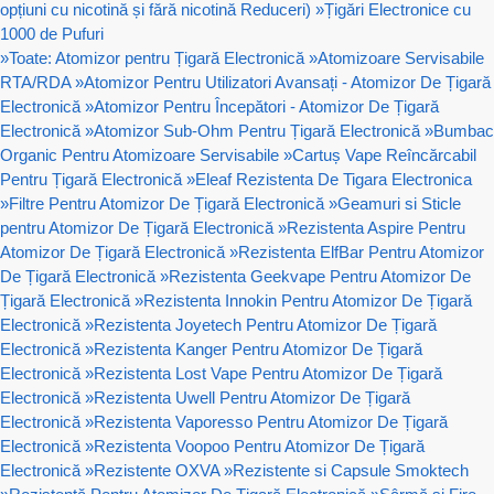
opțiuni cu nicotină și fără nicotină Reduceri)
»
Țigări Electronice cu
1000 de Pufuri
»
Toate: Atomizor pentru Țigară Electronică
»
Atomizoare Servisabile
RTA/RDA
»
Atomizor Pentru Utilizatori Avansați - Atomizor De Țigară
Electronică
»
Atomizor Pentru Începători - Atomizor De Țigară
Electronică
»
Atomizor Sub-Ohm Pentru Țigară Electronică
»
Bumbac
Organic Pentru Atomizoare Servisabile
»
Cartuș Vape Reîncărcabil
Pentru Țigară Electronică
»
Eleaf Rezistenta De Tigara Electronica
»
Filtre Pentru Atomizor De Țigară Electronică
»
Geamuri si Sticle
pentru Atomizor De Țigară Electronică
»
Rezistenta Aspire Pentru
Atomizor De Țigară Electronică
»
Rezistenta ElfBar Pentru Atomizor
De Țigară Electronică
»
Rezistenta Geekvape Pentru Atomizor De
Țigară Electronică
»
Rezistenta Innokin Pentru Atomizor De Țigară
Electronică
»
Rezistenta Joyetech Pentru Atomizor De Țigară
Electronică
»
Rezistenta Kanger Pentru Atomizor De Țigară
Electronică
»
Rezistenta Lost Vape Pentru Atomizor De Țigară
Electronică
»
Rezistenta Uwell Pentru Atomizor De Țigară
Electronică
»
Rezistenta Vaporesso Pentru Atomizor De Țigară
Electronică
»
Rezistenta Voopoo Pentru Atomizor De Țigară
Electronică
»
Rezistente OXVA
»
Rezistente si Capsule Smoktech