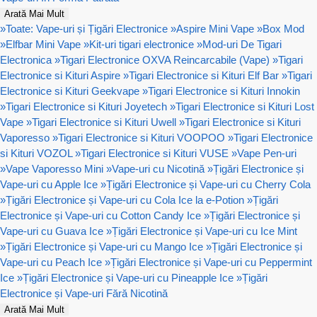
Arată Mai Mult
»
Toate: Vape-uri și Țigări Electronice
»
Aspire Mini Vape
»
Box Mod
»
Elfbar Mini Vape
»
Kit-uri tigari electronice
»
Mod-uri De Tigari
Electronica
»
Tigari Electronice OXVA Reincarcabile (Vape)
»
Tigari
Electronice si Kituri Aspire
»
Tigari Electronice si Kituri Elf Bar
»
Tigari
Electronice si Kituri Geekvape
»
Tigari Electronice si Kituri Innokin
»
Tigari Electronice si Kituri Joyetech
»
Tigari Electronice si Kituri Lost
Vape
»
Tigari Electronice si Kituri Uwell
»
Tigari Electronice si Kituri
Vaporesso
»
Tigari Electronice si Kituri VOOPOO
»
Tigari Electronice
si Kituri VOZOL
»
Tigari Electronice si Kituri VUSE
»
Vape Pen-uri
»
Vape Vaporesso Mini
»
Vape-uri cu Nicotină
»
Țigări Electronice și
Vape-uri cu Apple Ice
»
Țigări Electronice și Vape-uri cu Cherry Cola
»
Țigări Electronice și Vape-uri cu Cola Ice la e-Potion
»
Țigări
Electronice și Vape-uri cu Cotton Candy Ice
»
Țigări Electronice și
Vape-uri cu Guava Ice
»
Țigări Electronice și Vape-uri cu Ice Mint
»
Țigări Electronice și Vape-uri cu Mango Ice
»
Țigări Electronice și
Vape-uri cu Peach Ice
»
Țigări Electronice și Vape-uri cu Peppermint
Ice
»
Țigări Electronice și Vape-uri cu Pineapple Ice
»
Țigări
Electronice și Vape-uri Fără Nicotină
Arată Mai Mult