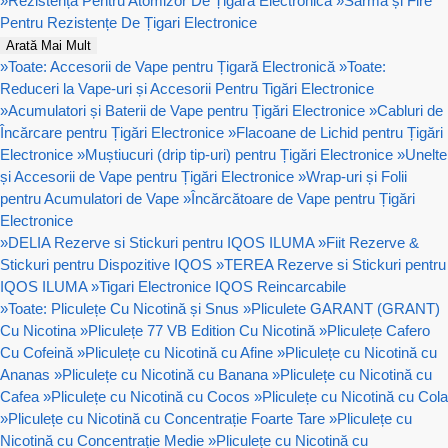
»
Rezistență Pentru Atomizor De Țigară Electronică
»
Sârmă și Fire
Pentru Rezistențe De Țigari Electronice
Arată Mai Mult
»
Toate: Accesorii de Vape pentru Țigară Electronică
»
Toate:
Reduceri la Vape-uri și Accesorii Pentru Tigări Electronice
»
Acumulatori și Baterii de Vape pentru Țigări Electronice
»
Cabluri de
Încărcare pentru Țigări Electronice
»
Flacoane de Lichid pentru Țigări
Electronice
»
Muștiucuri (drip tip-uri) pentru Țigări Electronice
»
Unelte
și Accesorii de Vape pentru Țigări Electronice
»
Wrap-uri și Folii
pentru Acumulatori de Vape
»
Încărcătoare de Vape pentru Țigări
Electronice
»
DELIA Rezerve si Stickuri pentru IQOS ILUMA
»
Fiit Rezerve &
Stickuri pentru Dispozitive IQOS
»
TEREA Rezerve si Stickuri pentru
IQOS ILUMA
»
Tigari Electronice IQOS Reincarcabile
»
Toate: Pliculețe Cu Nicotină și Snus
»
Pliculete GARANT (GRANT)
Cu Nicotina
»
Pliculețe 77 VB Edition Cu Nicotină
»
Pliculețe Cafero
Cu Cofeină
»
Pliculețe cu Nicotină cu Afine
»
Pliculețe cu Nicotină cu
Ananas
»
Pliculețe cu Nicotină cu Banana
»
Pliculețe cu Nicotină cu
Cafea
»
Pliculețe cu Nicotină cu Cocos
»
Pliculețe cu Nicotină cu Cola
»
Pliculețe cu Nicotină cu Concentrație Foarte Tare
»
Pliculețe cu
Nicotină cu Concentrație Medie
»
Pliculețe cu Nicotină cu