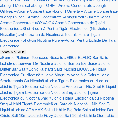
»
Longfill Montreal
»
Longfill OHF – Arome Concentrate
»
Longfill
Oil4vap – Arome Concentrate
»
Longfill Omerta – Arome Concentrate
»
Longfill Viper – Arome Concentrate
»
Longfill Yeti Summit Series –
Arome Concentrate
»
OXVA OX Aromă Concentrata de Țigări
Electronice
»
Shot Nicotină Pentru Țigări Electronice (Nicshoturi si
Nicsalturi)
»
Shot Săruri de Nicotină & Nicsalt Pentru Țigări
Electronice
»
Shot-uri Nicotină Pura e-Potion Pentru Lichide De Țigări
Electronice
Arată Mai Mult
»
Bombo Platinum Tobaccos Nicsalts
»
ElfBar ELFLIQ Bar Salts
Lichide cu Sare-uri De Nicotină
»
Lichid Bombo Bar Juice
»
Lichid
Drifter Bar Salt
»
Lichid Kustard Salts
»
Lichid LIQUA De Tigara
Electronica Cu Nicotină
»
Lichid Magnum Vape Nic Salts
»
Lichid
Smokemania Cu Nicotină
»
Lichid Tigara Electronica cu Nicotina
»
Lichid Țigară Electronică cu Nicotina Freebase – Nic Shot E-Liquid
»
Lichid Țigară Electronică cu Nicotină 3mg
»
Lichid Țigară
Electronică cu Nicotină 6mg
»
Lichid Țigară Electronică cu Nicotină
9mg
»
Lichid Țigară Electronică cu Sare de Nicotină – Nic Salt E-
Liquid
»
Lichide ARAMAX Salt
»
Lichide Big Bold Salts
»
Lichide Don
Cristo Salt 10ml
»
Lichide Fizzy Juice Salt 10ml
»
Lichide GuerraLiq