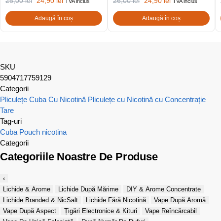
26,00
lei
24,90
lei
26,00
lei
24,90
lei
TVA inclus
TVA inclus
Adaugă în coș
Adaugă în coș
SKU
5904717759129
Categorii
Pliculețe Cuba Cu Nicotină
Pliculețe cu Nicotină cu Concentrație
Tare
Tag-uri
Cuba
Pouch nicotina
Categorii
Categoriile Noastre De Produse
‹
Lichide & Arome
Lichide După Mărime
DIY & Arome Concentrate
Lichide Branded & NicSalt
Lichide Fără Nicotină
Vape După Aromă
Vape După Aspect
Țigări Electronice & Kituri
Vape Reîncărcabil