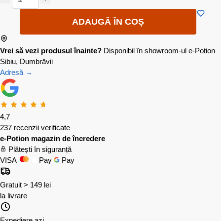
ADAUGĂ ÎN COȘ
Vrei să vezi produsul înainte?
Disponibil în showroom-ul e-Potion
Sibiu, Dumbrăvii
Adresă →
4,7
237 recenzii verificate
e-Potion magazin de încredere
Plătești în siguranță
VISA
Pay
Pay
Gratuit > 149 lei
la livrare
Expediere azi