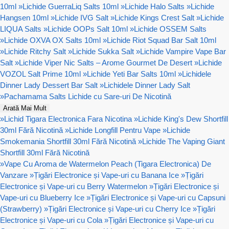
10ml
»
Lichide GuerraLiq Salts 10ml
»
Lichide Halo Salts
»
Lichide
Hangsen 10ml
»
Lichide IVG Salt
»
Lichide Kings Crest Salt
»
Lichide
LIQUA Salts
»
Lichide OOPs Salt 10ml
»
Lichide OSSEM Salts
»
Lichide OXVA OX Salts 10ml
»
Lichide Riot Squad Bar Salt 10ml
»
Lichide Ritchy Salt
»
Lichide Sukka Salt
»
Lichide Vampire Vape Bar
Salt
»
Lichide Viper Nic Salts – Arome Gourmet De Desert
»
Lichide
VOZOL Salt Prime 10ml
»
Lichide Yeti Bar Salts 10ml
»
Lichidele
Dinner Lady Dessert Bar Salt
»
Lichidele Dinner Lady Salt
»
Pachamama Salts Lichide cu Sare-uri De Nicotină
Arată Mai Mult
»
Lichid Tigara Electronica Fara Nicotina
»
Lichide King's Dew Shortfill
30ml Fără Nicotină
»
Lichide Longfill Pentru Vape
»
Lichide
Smokemania Shortfill 30ml Fără Nicotină
»
Lichide The Vaping Giant
Shortfill 30ml Fără Nicotină
»
Vape Cu Aroma de Watermelon Peach (Tigara Electronica) De
Vanzare
»
Țigări Electronice și Vape-uri cu Banana Ice
»
Țigări
Electronice și Vape-uri cu Berry Watermelon
»
Țigări Electronice și
Vape-uri cu Blueberry Ice
»
Țigări Electronice și Vape-uri cu Capsuni
(Strawberry)
»
Țigări Electronice și Vape-uri cu Cherry Ice
»
Țigări
Electronice și Vape-uri cu Cola
»
Țigări Electronice și Vape-uri cu