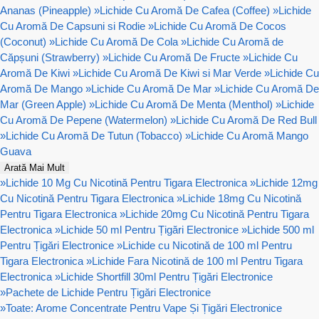
Ananas (Pineapple)
»
Lichide Cu Aromă De Cafea (Coffee)
»
Lichide
Cu Aromă De Capsuni si Rodie
»
Lichide Cu Aromă De Cocos
(Coconut)
»
Lichide Cu Aromă De Cola
»
Lichide Cu Aromă de
Căpșuni (Strawberry)
»
Lichide Cu Aromă De Fructe
»
Lichide Cu
Aromă De Kiwi
»
Lichide Cu Aromă De Kiwi si Mar Verde
»
Lichide Cu
Aromă De Mango
»
Lichide Cu Aromă De Mar
»
Lichide Cu Aromă De
Mar (Green Apple)
»
Lichide Cu Aromă De Menta (Menthol)
»
Lichide
Cu Aromă De Pepene (Watermelon)
»
Lichide Cu Aromă De Red Bull
»
Lichide Cu Aromă De Tutun (Tobacco)
»
Lichide Cu Aromă Mango
Guava
Arată Mai Mult
»
Lichide 10 Mg Cu Nicotină Pentru Tigara Electronica
»
Lichide 12mg
Cu Nicotină Pentru Tigara Electronica
»
Lichide 18mg Cu Nicotină
Pentru Tigara Electronica
»
Lichide 20mg Cu Nicotină Pentru Tigara
Electronica
»
Lichide 50 ml Pentru Țigări Electronice
»
Lichide 500 ml
Pentru Țigări Electronice
»
Lichide cu Nicotină de 100 ml Pentru
Tigara Electronica
»
Lichide Fara Nicotină de 100 ml Pentru Tigara
Electronica
»
Lichide Shortfill 30ml Pentru Țigări Electronice
»
Pachete de Lichide Pentru Țigări Electronice
»
Toate: Arome Concentrate Pentru Vape Și Țigări Electronice