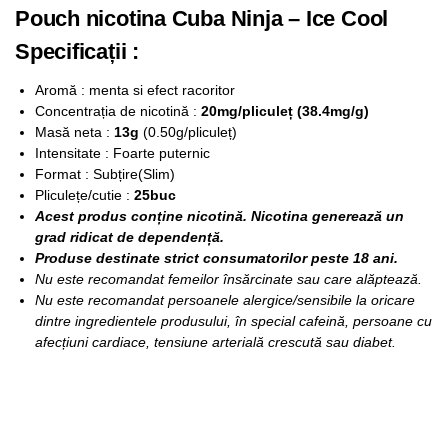
Pouch nicotina Cuba Ninja – Ice Cool
Specificații :
Aromă : menta si efect racoritor
Concentrația de nicotină :
20mg/pliculeț (38.4mg/g)
Masă neta :
13g
(0.50g/pliculeț)
Intensitate : Foarte puternic
Format : Subțire(Slim)
Pliculețe/cutie :
25buc
Acest produs conține nicotină. Nicotina generează un
grad ridicat de dependență.
Produse destinate strict consumatorilor peste 18 ani.
Nu este recomandat femeilor însărcinate sau care alăptează.
Nu este recomandat persoanele alergice/sensibile la oricare
dintre ingredientele produsului, în special cafeină, persoane cu
afecțiuni cardiace, tensiune arterială crescută sau diabet.