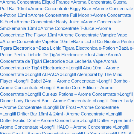
»
Aroma Concentrata Eliquid France
»
Aroma Concentrata Guerra
Puff Bar 10ml
»
Arome Concentrate Biggy Bear
»
Arome Concentrate
e-Potion 10ml
»
Arome Concentrate Full Moon
»
Arome Concentrate
K-Fuel
»
Arome Concentrate Nasty Juice
»
Arome Concentrate
Smokemania 10ml
»
Arome Concentrate T-Juice
»
Arome
Concentrate The Flavor 10ml
»
Arome Concentrate Vampire Vape
»
Arome Concentrate VapeBar 10ml
»
Baza Lichid Cu Nicotina Pentru
Tigara Electronica
»
Baza Lichid Tigara Electronica e-Potion
»
Bază e-
Potion Pentru Lichide De Țigări Electronice
»
Just Juice Aromă
Concentrata de Țigări Electronice
»
La Lechería Vape Aromă
Concentrata de Țigări Electronice
»
Longfill Aisu 10ml - Arome
Concentrate
»
Longfill ALPACA
»
Longfill Atemporal by The Mind
Flayer
»
Longfill Babel 24ml – Arome Concentrate
»
Longfill Bombo -
Arome Concentrate
»
Longfill Bombo Core Edition – Arome
Concentrate
»
Longfill Curieux Potions – Arome Concentrate
»
Longfill
Dinner Lady Dessert Bar – Arome Concentrate
»
Longfill Dinner Lady
– Arome Concentrate
»
Longfill Dr Frost – Arome Concentrate
»
Longfill Drifter Bar 16ml & 24ml - Arome Concentrate
»
Longfill
Drifter Exotic 12ml – Arome Concentrate
»
Longfill Drifter Hyper 5ml -
Arome Concentrate
»
Longfill HALO – Arome Concentrate
»
Longfill
Kings Crest – Arome Concentrate
»
Longfill La Yaya
»
Longfill LIQUA