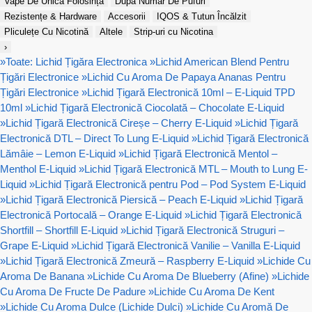
Vape De Unică Folosință
După Număr De Pufuri
Rezistențe & Hardware
Accesorii
IQOS & Tutun Încălzit
Pliculețe Cu Nicotină
Altele
Strip-uri cu Nicotina
›
»
Toate: Lichid Țigăra Electronica
»
Lichid American Blend Pentru
Țigări Electronice
»
Lichid Cu Aroma De Papaya Ananas Pentru
Țigări Electronice
»
Lichid Țigară Electronică 10ml – E-Liquid TPD
10ml
»
Lichid Țigară Electronică Ciocolată – Chocolate E-Liquid
»
Lichid Țigară Electronică Cireșe – Cherry E-Liquid
»
Lichid Țigară
Electronică DTL – Direct To Lung E-Liquid
»
Lichid Țigară Electronică
Lămâie – Lemon E-Liquid
»
Lichid Țigară Electronică Mentol –
Menthol E-Liquid
»
Lichid Țigară Electronică MTL – Mouth to Lung E-
Liquid
»
Lichid Țigară Electronică pentru Pod – Pod System E-Liquid
»
Lichid Țigară Electronică Piersică – Peach E-Liquid
»
Lichid Țigară
Electronică Portocală – Orange E-Liquid
»
Lichid Țigară Electronică
Shortfill – Shortfill E-Liquid
»
Lichid Țigară Electronică Struguri –
Grape E-Liquid
»
Lichid Țigară Electronică Vanilie – Vanilla E-Liquid
»
Lichid Țigară Electronică Zmeură – Raspberry E-Liquid
»
Lichide Cu
Aroma De Banana
»
Lichide Cu Aroma De Blueberry (Afine)
»
Lichide
Cu Aroma De Fructe De Padure
»
Lichide Cu Aroma De Kent
»
Lichide Cu Aroma Dulce (Lichide Dulci)
»
Lichide Cu Aromă De