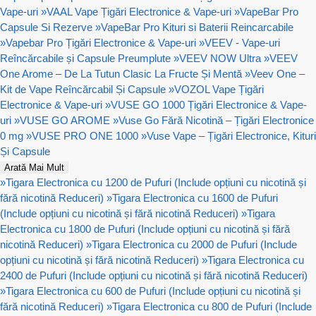
Vape-uri
»
VAAL Vape Țigări Electronice & Vape-uri
»
VapeBar Pro
Capsule Si Rezerve
»
VapeBar Pro Kituri si Baterii Reincarcabile
»
Vapebar Pro Țigări Electronice & Vape-uri
»
VEEV - Vape-uri
Reîncărcabile și Capsule Preumplute
»
VEEV NOW Ultra
»
VEEV
One Arome – De La Tutun Clasic La Fructe Și Mentă
»
Veev One –
Kit de Vape Reîncărcabil Și Capsule
»
VOZOL Vape Țigări
Electronice & Vape-uri
»
VUSE GO 1000 Țigări Electronice & Vape-
uri
»
VUSE GO AROME
»
Vuse Go Fără Nicotină – Țigări Electronice
0 mg
»
VUSE PRO ONE 1000
»
Vuse Vape – Țigări Electronice, Kituri
Și Capsule
Arată Mai Mult
»
Tigara Electronica cu 1200 de Pufuri (Include opțiuni cu nicotină și
fără nicotină Reduceri)
»
Tigara Electronica cu 1600 de Pufuri
(Include opțiuni cu nicotină și fără nicotină Reduceri)
»
Tigara
Electronica cu 1800 de Pufuri (Include opțiuni cu nicotină și fără
nicotină Reduceri)
»
Tigara Electronica cu 2000 de Pufuri (Include
opțiuni cu nicotină și fără nicotină Reduceri)
»
Tigara Electronica cu
2400 de Pufuri (Include opțiuni cu nicotină și fără nicotină Reduceri)
»
Tigara Electronica cu 600 de Pufuri (Include opțiuni cu nicotină și
fără nicotină Reduceri)
»
Tigara Electronica cu 800 de Pufuri (Include