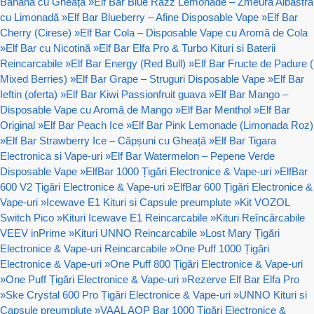
Banană cu Gheață
»
Elf Bar Blue Razz Lemonade – Zmeură Albastră
cu Limonadă
»
Elf Bar Blueberry – Afine Disposable Vape
»
Elf Bar
Cherry (Cirese)
»
Elf Bar Cola – Disposable Vape cu Aromă de Cola
»
Elf Bar cu Nicotină
»
Elf Bar Elfa Pro & Turbo Kituri si Baterii
Reincarcabile
»
Elf Bar Energy (Red Bull)
»
Elf Bar Fructe de Padure (
Mixed Berries)
»
Elf Bar Grape – Struguri Disposable Vape
»
Elf Bar
Ieftin (oferta)
»
Elf Bar Kiwi Passionfruit guava
»
Elf Bar Mango –
Disposable Vape cu Aromă de Mango
»
Elf Bar Menthol
»
Elf Bar
Original
»
Elf Bar Peach Ice
»
Elf Bar Pink Lemonade (Limonada Roz)
»
Elf Bar Strawberry Ice – Căpșuni cu Gheață
»
Elf Bar Tigara
Electronica si Vape-uri
»
Elf Bar Watermelon – Pepene Verde
Disposable Vape
»
ElfBar 1000 Țigări Electronice & Vape-uri
»
ElfBar
600 V2 Țigări Electronice & Vape-uri
»
ElfBar 600 Țigări Electronice &
Vape-uri
»
Icewave E1 Kituri si Capsule preumplute
»
Kit VOZOL
Switch Pico
»
Kituri Icewave E1 Reincarcabile
»
Kituri Reîncărcabile
VEEV inPrime
»
Kituri UNNO Reincarcabile
»
Lost Mary Țigări
Electronice & Vape-uri Reincarcabile
»
One Puff 1000 Țigări
Electronice & Vape-uri
»
One Puff 800 Țigări Electronice & Vape-uri
»
One Puff Țigări Electronice & Vape-uri
»
Rezerve Elf Bar Elfa Pro
»
Ske Crystal 600 Pro Țigări Electronice & Vape-uri
»
UNNO Kituri si
Capsule preumplute
»
VAAL AOP Bar 1000 Țigări Electronice &