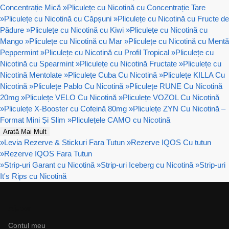
Concentrație Mică
»
Pliculețe cu Nicotină cu Concentrație Tare
»
Pliculețe cu Nicotină cu Căpșuni
»
Pliculețe cu Nicotină cu Fructe de
Pădure
»
Pliculețe cu Nicotină cu Kiwi
»
Pliculețe cu Nicotină cu
Mango
»
Pliculețe cu Nicotină cu Mar
»
Pliculețe cu Nicotină cu Mentă
Peppermint
»
Pliculețe cu Nicotină cu Profil Tropical
»
Pliculețe cu
Nicotină cu Spearmint
»
Pliculețe cu Nicotină Fructate
»
Pliculețe cu
Nicotină Mentolate
»
Pliculețe Cuba Cu Nicotină
»
Pliculețe KILLA Cu
Nicotină
»
Pliculețe Pablo Cu Nicotină
»
Pliculețe RUNE Cu Nicotină
20mg
»
Pliculețe VELO Cu Nicotină
»
Pliculețe VOZOL Cu Nicotină
»
Pliculețe X-Booster cu Cofeină 80mg
»
Pliculețe ZYN Cu Nicotină –
Format Mini Și Slim
»
Pliculețele CAMO cu Nicotină
Arată Mai Mult
»
Levia Rezerve & Stickuri Fara Tutun
»
Rezerve IQOS Cu tutun
»
Rezerve IQOS Fara Tutun
»
Strip-uri Garant cu Nicotină
»
Strip-uri Iceberg cu Nicotină
»
Strip-uri
It's Rips cu Nicotină
Ajutor
Contul meu