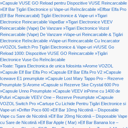
»
Capsule VUSE GO Reload pentru Dispozitive VUSE Reincarcabile
»
Elf Bar Țigări Electronice și Vape-uri Reîncărcabile
»
Elfbar Elfa Pro
(Elf Bar Reincarcabil) Țigări Electronice & Vape-uri
»
Tigari
Electronice Reincarcabile VapeBar
»
Tigari Electronice VEEV
Reincarcabile (Vape) De Vanzare
»
Tigari Electronice Vozol
Reincarcabile (Vape) De Vanzare
»
Vape-uri Reincarcabile & Țigări
Electronice Reîncărcabile
»
Vape-uri Reincarcabile Cu Incarcator
»
VOZOL Switch Pro Țigări Electronice & Vape-uri
»
VUSE Go
Reload 1000: Dispozitive VUSE GO Reincarcabile
»
Țigări
Electronice Vuse Go Reîncărcabile
»
Toate: Tigara Electronica de unica folosinta
»
Arome VOZOL
»
Capsule Elf Bar Elfa Pro
»
Capsule Elf Bar Elfa Pro V2
»
Capsule
Icewave E1 preumplute
»
Capsule Lost Mary Tappo Pro – Rezerve
Preumplute Și Arome
»
Capsule si Rezerve Ske Crystal 600 Pro
»
Capsule Unno Preumplute
»
Capsule VEEV inPrime cu 1400 de
Pufuri
»
Capsule VEEV One – Rezerve Preumplute
»
Capsule
VOZOL Switch Pro
»
Cartușe Cu Lichide Pentru Țigări Electronice si
Vape-uri
»
Drifter Poco 600
»
Elf Bar 10mg Nicotină – Disposable
Vape cu Sare de Nicotină
»
Elf Bar 20mg Nicotină – Disposable Vape
cu Sare de Nicotină
»
Elf Bar Apple ( Mar)
»
Elf Bar Banana Ice –