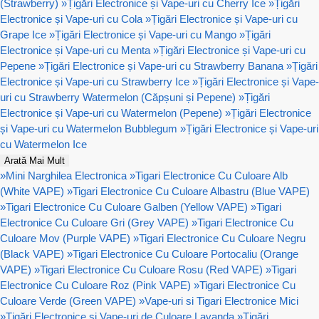
(Strawberry)
»
Țigări Electronice și Vape-uri cu Cherry Ice
»
Țigări
Electronice și Vape-uri cu Cola
»
Țigări Electronice și Vape-uri cu
Grape Ice
»
Țigări Electronice și Vape-uri cu Mango
»
Țigări
Electronice și Vape-uri cu Menta
»
Țigări Electronice și Vape-uri cu
Pepene
»
Țigări Electronice și Vape-uri cu Strawberry Banana
»
Țigări
Electronice și Vape-uri cu Strawberry Ice
»
Țigări Electronice și Vape-
uri cu Strawberry Watermelon (Căpșuni și Pepene)
»
Țigări
Electronice și Vape-uri cu Watermelon (Pepene)
»
Țigări Electronice
și Vape-uri cu Watermelon Bubblegum
»
Țigări Electronice și Vape-uri
cu Watermelon Ice
Arată Mai Mult
»
Mini Narghilea Electronica
»
Tigari Electronice Cu Culoare Alb
(White VAPE)
»
Tigari Electronice Cu Culoare Albastru (Blue VAPE)
»
Tigari Electronice Cu Culoare Galben (Yellow VAPE)
»
Tigari
Electronice Cu Culoare Gri (Grey VAPE)
»
Tigari Electronice Cu
Culoare Mov (Purple VAPE)
»
Tigari Electronice Cu Culoare Negru
(Black VAPE)
»
Tigari Electronice Cu Culoare Portocaliu (Orange
VAPE)
»
Tigari Electronice Cu Culoare Rosu (Red VAPE)
»
Tigari
Electronice Cu Culoare Roz (Pink VAPE)
»
Tigari Electronice Cu
Culoare Verde (Green VAPE)
»
Vape-uri si Tigari Electronice Mici
»
Țigări Electronice și Vape-uri de Culoare Lavanda
»
Țigări