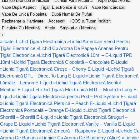
Lichide Branded & NicSalt
Lichide Fără Nicotină
Vape După Aromă
Vape După Aspect
Țigări Electronice & Kituri
Vape Reîncărcabil
Vape De Unică Folosință
După Număr De Pufuri
Rezistențe & Hardware
Accesorii
IQOS & Tutun Încălzit
Pliculețe Cu Nicotină
Altele
Strip-uri cu Nicotina
›
»
Toate: Lichid Țigăra Electronica
»
Lichid American Blend Pentru
Țigări Electronice
»
Lichid Cu Aroma De Papaya Ananas Pentru
Țigări Electronice
»
Lichid Țigară Electronică 10ml – E-Liquid TPD
10ml
»
Lichid Țigară Electronică Ciocolată – Chocolate E-Liquid
»
Lichid Țigară Electronică Cireșe – Cherry E-Liquid
»
Lichid Țigară
Electronică DTL – Direct To Lung E-Liquid
»
Lichid Țigară Electronică
Lămâie – Lemon E-Liquid
»
Lichid Țigară Electronică Mentol –
Menthol E-Liquid
»
Lichid Țigară Electronică MTL – Mouth to Lung E-
Liquid
»
Lichid Țigară Electronică pentru Pod – Pod System E-Liquid
»
Lichid Țigară Electronică Piersică – Peach E-Liquid
»
Lichid Țigară
Electronică Portocală – Orange E-Liquid
»
Lichid Țigară Electronică
Shortfill – Shortfill E-Liquid
»
Lichid Țigară Electronică Struguri –
Grape E-Liquid
»
Lichid Țigară Electronică Vanilie – Vanilla E-Liquid
»
Lichid Țigară Electronică Zmeură – Raspberry E-Liquid
»
Lichide Cu
Aroma De Banana
»
Lichide Cu Aroma De Blueberry (Afine)
»
Lichide