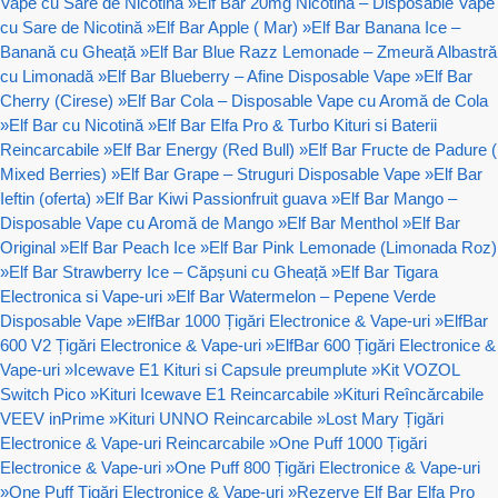
Vape cu Sare de Nicotină
»
Elf Bar 20mg Nicotină – Disposable Vape
cu Sare de Nicotină
»
Elf Bar Apple ( Mar)
»
Elf Bar Banana Ice –
Banană cu Gheață
»
Elf Bar Blue Razz Lemonade – Zmeură Albastră
cu Limonadă
»
Elf Bar Blueberry – Afine Disposable Vape
»
Elf Bar
Cherry (Cirese)
»
Elf Bar Cola – Disposable Vape cu Aromă de Cola
»
Elf Bar cu Nicotină
»
Elf Bar Elfa Pro & Turbo Kituri si Baterii
Reincarcabile
»
Elf Bar Energy (Red Bull)
»
Elf Bar Fructe de Padure (
Mixed Berries)
»
Elf Bar Grape – Struguri Disposable Vape
»
Elf Bar
Ieftin (oferta)
»
Elf Bar Kiwi Passionfruit guava
»
Elf Bar Mango –
Disposable Vape cu Aromă de Mango
»
Elf Bar Menthol
»
Elf Bar
Original
»
Elf Bar Peach Ice
»
Elf Bar Pink Lemonade (Limonada Roz)
»
Elf Bar Strawberry Ice – Căpșuni cu Gheață
»
Elf Bar Tigara
Electronica si Vape-uri
»
Elf Bar Watermelon – Pepene Verde
Disposable Vape
»
ElfBar 1000 Țigări Electronice & Vape-uri
»
ElfBar
600 V2 Țigări Electronice & Vape-uri
»
ElfBar 600 Țigări Electronice &
Vape-uri
»
Icewave E1 Kituri si Capsule preumplute
»
Kit VOZOL
Switch Pico
»
Kituri Icewave E1 Reincarcabile
»
Kituri Reîncărcabile
VEEV inPrime
»
Kituri UNNO Reincarcabile
»
Lost Mary Țigări
Electronice & Vape-uri Reincarcabile
»
One Puff 1000 Țigări
Electronice & Vape-uri
»
One Puff 800 Țigări Electronice & Vape-uri
»
One Puff Țigări Electronice & Vape-uri
»
Rezerve Elf Bar Elfa Pro