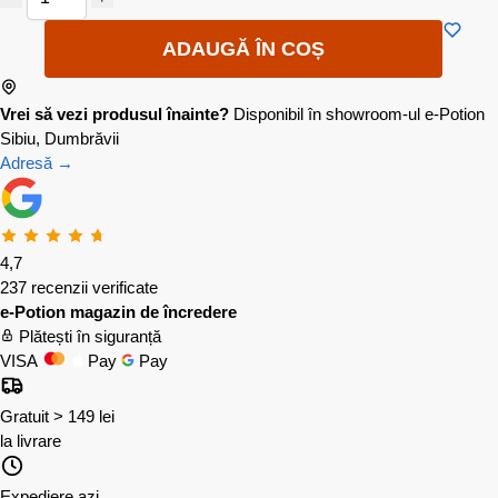
ADAUGĂ ÎN COȘ
Vrei să vezi produsul înainte?
Disponibil în showroom-ul e-Potion
Sibiu, Dumbrăvii
Adresă →
4,7
237 recenzii verificate
e-Potion magazin de încredere
Plătești în siguranță
VISA
Pay
Pay
Gratuit > 149 lei
la livrare
Expediere azi