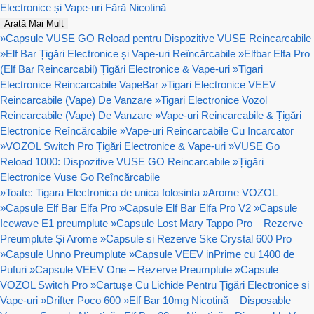
Electronice și Vape-uri Fără Nicotină
Arată Mai Mult
»
Capsule VUSE GO Reload pentru Dispozitive VUSE Reincarcabile
»
Elf Bar Țigări Electronice și Vape-uri Reîncărcabile
»
Elfbar Elfa Pro
(Elf Bar Reincarcabil) Țigări Electronice & Vape-uri
»
Tigari
Electronice Reincarcabile VapeBar
»
Tigari Electronice VEEV
Reincarcabile (Vape) De Vanzare
»
Tigari Electronice Vozol
Reincarcabile (Vape) De Vanzare
»
Vape-uri Reincarcabile & Țigări
Electronice Reîncărcabile
»
Vape-uri Reincarcabile Cu Incarcator
»
VOZOL Switch Pro Țigări Electronice & Vape-uri
»
VUSE Go
Reload 1000: Dispozitive VUSE GO Reincarcabile
»
Țigări
Electronice Vuse Go Reîncărcabile
»
Toate: Tigara Electronica de unica folosinta
»
Arome VOZOL
»
Capsule Elf Bar Elfa Pro
»
Capsule Elf Bar Elfa Pro V2
»
Capsule
Icewave E1 preumplute
»
Capsule Lost Mary Tappo Pro – Rezerve
Preumplute Și Arome
»
Capsule si Rezerve Ske Crystal 600 Pro
»
Capsule Unno Preumplute
»
Capsule VEEV inPrime cu 1400 de
Pufuri
»
Capsule VEEV One – Rezerve Preumplute
»
Capsule
VOZOL Switch Pro
»
Cartușe Cu Lichide Pentru Țigări Electronice si
Vape-uri
»
Drifter Poco 600
»
Elf Bar 10mg Nicotină – Disposable