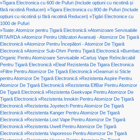
»
Tigara Electronica cu 600 de Pufuri (Include opțiuni cu nicotină și
fără nicotină Reduceri)
»
Tigara Electronica cu 800 de Pufuri (Include
opțiuni cu nicotină și fără nicotină Reduceri)
»
Țigări Electronice cu
1000 de Pufuri
»
Toate: Atomizor pentru Țigară Electronică
»
Atomizoare Servisabile
RTA/RDA
»
Atomizor Pentru Utilizatori Avansați - Atomizor De Țigară
Electronică
»
Atomizor Pentru Începători - Atomizor De Țigară
Electronică
»
Atomizor Sub-Ohm Pentru Țigară Electronică
»
Bumbac
Organic Pentru Atomizoare Servisabile
»
Cartuș Vape Reîncărcabil
Pentru Țigară Electronică
»
Eleaf Rezistenta De Tigara Electronica
»
Filtre Pentru Atomizor De Țigară Electronică
»
Geamuri si Sticle
pentru Atomizor De Țigară Electronică
»
Rezistenta Aspire Pentru
Atomizor De Țigară Electronică
»
Rezistenta ElfBar Pentru Atomizor
De Țigară Electronică
»
Rezistenta Geekvape Pentru Atomizor De
Țigară Electronică
»
Rezistenta Innokin Pentru Atomizor De Țigară
Electronică
»
Rezistenta Joyetech Pentru Atomizor De Țigară
Electronică
»
Rezistenta Kanger Pentru Atomizor De Țigară
Electronică
»
Rezistenta Lost Vape Pentru Atomizor De Țigară
Electronică
»
Rezistenta Uwell Pentru Atomizor De Țigară
Electronică
»
Rezistenta Vaporesso Pentru Atomizor De Țigară