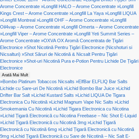
Arome Concentrate
»
Longfill HALO – Arome Concentrate
»
Longfill
Kings Crest – Arome Concentrate
»
Longfill La Yaya
»
Longfill LIQUA
»
Longfill Montreal
»
Longfill OHF – Arome Concentrate
»
Longfill
Oil4vap – Arome Concentrate
»
Longfill Omerta – Arome Concentrate
»
Longfill Viper – Arome Concentrate
»
Longfill Yeti Summit Series –
Arome Concentrate
»
OXVA OX Aromă Concentrata de Țigări
Electronice
»
Shot Nicotină Pentru Țigări Electronice (Nicshoturi si
Nicsalturi)
»
Shot Săruri de Nicotină & Nicsalt Pentru Țigări
Electronice
»
Shot-uri Nicotină Pura e-Potion Pentru Lichide De Țigări
Electronice
Arată Mai Mult
»
Bombo Platinum Tobaccos Nicsalts
»
ElfBar ELFLIQ Bar Salts
Lichide cu Sare-uri De Nicotină
»
Lichid Bombo Bar Juice
»
Lichid
Drifter Bar Salt
»
Lichid Kustard Salts
»
Lichid LIQUA De Tigara
Electronica Cu Nicotină
»
Lichid Magnum Vape Nic Salts
»
Lichid
Smokemania Cu Nicotină
»
Lichid Tigara Electronica cu Nicotina
»
Lichid Țigară Electronică cu Nicotina Freebase – Nic Shot E-Liquid
»
Lichid Țigară Electronică cu Nicotină 3mg
»
Lichid Țigară
Electronică cu Nicotină 6mg
»
Lichid Țigară Electronică cu Nicotină
9mg
»
Lichid Țigară Electronică cu Sare de Nicotină – Nic Salt E-