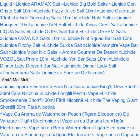
Liquid
»
Lichide ARAMAX Salt
»
Lichide Big Bold Salts
»
Lichide Don
Cristo Salt 10ml
»
Lichide Fizzy Juice Salt 10ml
»
Lichide GuerraLiq
10ml
»
Lichide GuerraLiq Salts 10ml
»
Lichide Halo Salts
»
Lichide
Hangsen 10ml
»
Lichide IVG Salt
»
Lichide Kings Crest Salt
»
Lichide
LIQUA Salts
»
Lichide OOPs Salt 10ml
»
Lichide OSSEM Salts
»
Lichide OXVA OX Salts 10ml
»
Lichide Riot Squad Bar Salt 10ml
»
Lichide Ritchy Salt
»
Lichide Sukka Salt
»
Lichide Vampire Vape Bar
Salt
»
Lichide Viper Nic Salts – Arome Gourmet De Desert
»
Lichide
VOZOL Salt Prime 10ml
»
Lichide Yeti Bar Salts 10ml
»
Lichidele
Dinner Lady Dessert Bar Salt
»
Lichidele Dinner Lady Salt
»
Pachamama Salts Lichide cu Sare-uri De Nicotină
Arată Mai Mult
»
Lichid Tigara Electronica Fara Nicotina
»
Lichide King's Dew Shortfill
30ml Fără Nicotină
»
Lichide Longfill Pentru Vape
»
Lichide
Smokemania Shortfill 30ml Fără Nicotină
»
Lichide The Vaping Giant
Shortfill 30ml Fără Nicotină
»
Vape Cu Aroma de Watermelon Peach (Tigara Electronica) De
Vanzare
»
Țigări Electronice și Vape-uri cu Banana Ice
»
Țigări
Electronice și Vape-uri cu Berry Watermelon
»
Țigări Electronice și
Vape-uri cu Blueberry Ice
»
Țigări Electronice și Vape-uri cu Capsuni