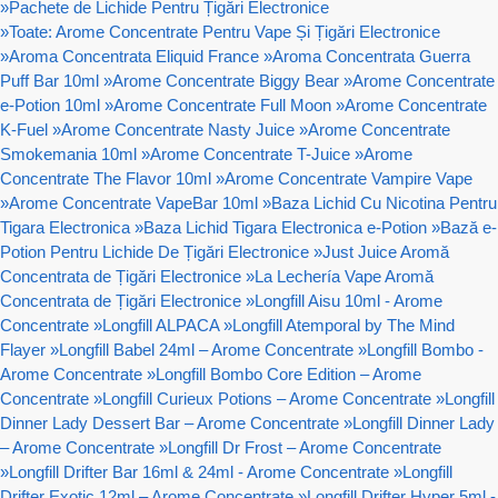
»
Pachete de Lichide Pentru Țigări Electronice
»
Toate: Arome Concentrate Pentru Vape Și Țigări Electronice
»
Aroma Concentrata Eliquid France
»
Aroma Concentrata Guerra
Puff Bar 10ml
»
Arome Concentrate Biggy Bear
»
Arome Concentrate
e-Potion 10ml
»
Arome Concentrate Full Moon
»
Arome Concentrate
K-Fuel
»
Arome Concentrate Nasty Juice
»
Arome Concentrate
Smokemania 10ml
»
Arome Concentrate T-Juice
»
Arome
Concentrate The Flavor 10ml
»
Arome Concentrate Vampire Vape
»
Arome Concentrate VapeBar 10ml
»
Baza Lichid Cu Nicotina Pentru
Tigara Electronica
»
Baza Lichid Tigara Electronica e-Potion
»
Bază e-
Potion Pentru Lichide De Țigări Electronice
»
Just Juice Aromă
Concentrata de Țigări Electronice
»
La Lechería Vape Aromă
Concentrata de Țigări Electronice
»
Longfill Aisu 10ml - Arome
Concentrate
»
Longfill ALPACA
»
Longfill Atemporal by The Mind
Flayer
»
Longfill Babel 24ml – Arome Concentrate
»
Longfill Bombo -
Arome Concentrate
»
Longfill Bombo Core Edition – Arome
Concentrate
»
Longfill Curieux Potions – Arome Concentrate
»
Longfill
Dinner Lady Dessert Bar – Arome Concentrate
»
Longfill Dinner Lady
– Arome Concentrate
»
Longfill Dr Frost – Arome Concentrate
»
Longfill Drifter Bar 16ml & 24ml - Arome Concentrate
»
Longfill
Drifter Exotic 12ml – Arome Concentrate
»
Longfill Drifter Hyper 5ml -