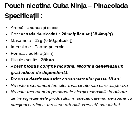
Pouch nicotina Cuba Ninja – Pinacolada
Specificații :
Aromă : ananas și cocos
Concentrația de nicotină :
20mg/pliculeț (38.4mg/g)
Masă neta :
13g
(0.50g/pliculeț)
Intensitate : Foarte puternic
Format : Subțire(Slim)
Pliculețe/cutie :
25buc
Acest produs conține nicotină. Nicotina generează un
grad ridicat de dependență.
Produse destinate strict consumatorilor peste 18 ani.
Nu este recomandat femeilor însărcinate sau care alăptează.
Nu este recomandat persoanele alergice/sensibile la oricare
dintre ingredientele produsului, în special cafeină, persoane cu
afecțiuni cardiace, tensiune arterială crescută sau diabet.