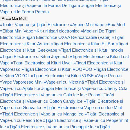
Electronice și Vape-uri In Forma De Tigara
»
Țigări Electronice și
Vape-uri In Forma Patrata
Arată Mai Mult
»
Toate: Vape-uri și Țigări Electronice
»
Aspire Mini Vape
»
Box Mod
»
Elfbar Mini Vape
»
Kit-uri tigari electronice
»
Mod-uri De Tigari
Electronica
»
Tigari Electronice OXVA Reincarcabile (Vape)
»
Tigari
Electronice si Kituri Aspire
»
Tigari Electronice si Kituri Elf Bar
»
Tigari
Electronice si Kituri Geekvape
»
Tigari Electronice si Kituri Innokin
»
Tigari Electronice si Kituri Joyetech
»
Tigari Electronice si Kituri Lost
Vape
»
Tigari Electronice si Kituri Uwell
»
Tigari Electronice si Kituri
Vaporesso
»
Tigari Electronice si Kituri VOOPOO
»
Tigari Electronice
si Kituri VOZOL
»
Tigari Electronice si Kituri VUSE
»
Vape Pen-uri
»
Vape Vaporesso Mini
»
Vape-uri cu Nicotină
»
Țigări Electronice și
Vape-uri cu Apple Ice
»
Țigări Electronice și Vape-uri cu Cherry Cola
»
Țigări Electronice și Vape-uri cu Cola Ice la e-Potion
»
Țigări
Electronice și Vape-uri cu Cotton Candy Ice
»
Țigări Electronice și
Vape-uri cu Guava Ice
»
Țigări Electronice și Vape-uri cu Ice Mint
»
Țigări Electronice și Vape-uri cu Mango Ice
»
Țigări Electronice și
Vape-uri cu Peach Ice
»
Țigări Electronice și Vape-uri cu Peppermint
Ice
»
Țigări Electronice și Vape-uri cu Pineapple Ice
»
Țigări