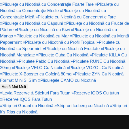
»
Pliculețe cu Nicotină cu Concentrație Foarte Tare
»
Pliculețe cu
Nicotină cu Concentrație Medie
»
Pliculețe cu Nicotină cu
Concentrație Mică
»
Pliculețe cu Nicotină cu Concentrație Tare
»
Pliculețe cu Nicotină cu Căpșuni
»
Pliculețe cu Nicotină cu Fructe de
Pădure
»
Pliculețe cu Nicotină cu Kiwi
»
Pliculețe cu Nicotină cu
Mango
»
Pliculețe cu Nicotină cu Mar
»
Pliculețe cu Nicotină cu Mentă
Peppermint
»
Pliculețe cu Nicotină cu Profil Tropical
»
Pliculețe cu
Nicotină cu Spearmint
»
Pliculețe cu Nicotină Fructate
»
Pliculețe cu
Nicotină Mentolate
»
Pliculețe Cuba Cu Nicotină
»
Pliculețe KILLA Cu
Nicotină
»
Pliculețe Pablo Cu Nicotină
»
Pliculețe RUNE Cu Nicotină
20mg
»
Pliculețe VELO Cu Nicotină
»
Pliculețe VOZOL Cu Nicotină
»
Pliculețe X-Booster cu Cofeină 80mg
»
Pliculețe ZYN Cu Nicotină –
Format Mini Și Slim
»
Pliculețele CAMO cu Nicotină
Arată Mai Mult
»
Levia Rezerve & Stickuri Fara Tutun
»
Rezerve IQOS Cu tutun
»
Rezerve IQOS Fara Tutun
»
Strip-uri Garant cu Nicotină
»
Strip-uri Iceberg cu Nicotină
»
Strip-uri
It's Rips cu Nicotină