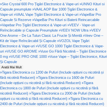
»
Ske Crystal 600 Pro Țigări Electronice & Vape-uri
»
UNNO Kituri si
Capsule preumplute
»
VAAL AOP Bar 1000 Țigări Electronice &
Vape-uri
»
VAAL Vape Țigări Electronice & Vape-uri
»
VapeBar Pro
Capsule Si Rezerve
»
VapeBar Pro Kituri si Baterii Reincarcabile
»
Vapebar Pro Țigări Electronice & Vape-uri
»
VEEV - Vape-uri
Reîncărcabile și Capsule Preumplute
»
VEEV NOW Ultra
»
VEEV
One Arome – De La Tutun Clasic La Fructe Și Mentă
»
Veev One –
Kit de Vape Reîncărcabil Și Capsule
»
VOZOL Vape Țigări
Electronice & Vape-uri
»
VUSE GO 1000 Țigări Electronice & Vape-
uri
»
VUSE GO AROME
»
Vuse Go Fără Nicotină – Țigări Electronice
0 mg
»
VUSE PRO ONE 1000
»
Vuse Vape – Țigări Electronice, Kituri
Și Capsule
Arată Mai Mult
»
Tigara Electronica cu 1200 de Pufuri (Include opțiuni cu nicotină și
fără nicotină Reduceri)
»
Tigara Electronica cu 1600 de Pufuri
(Include opțiuni cu nicotină și fără nicotină Reduceri)
»
Tigara
Electronica cu 1800 de Pufuri (Include opțiuni cu nicotină și fără
nicotină Reduceri)
»
Tigara Electronica cu 2000 de Pufuri (Include
opțiuni cu nicotină și fără nicotină Reduceri)
»
Tigara Electronica cu
2400 de Pufuri (Include opțiuni cu nicotină și fără nicotină Reduceri)