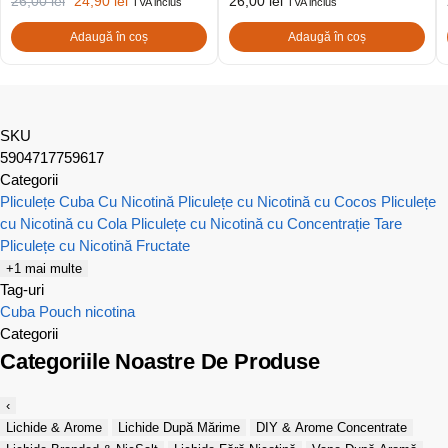
26,00
lei
24,90
lei
26,00
lei
TVA inclus
TVA inclus
Adaugă în coș
Adaugă în coș
SKU
5904717759617
Categorii
Pliculețe Cuba Cu Nicotină
Pliculețe cu Nicotină cu Cocos
Pliculețe
cu Nicotină cu Cola
Pliculețe cu Nicotină cu Concentrație Tare
Pliculețe cu Nicotină Fructate
+1 mai multe
Tag-uri
Cuba
Pouch nicotina
Categorii
Categoriile Noastre De Produse
‹
Lichide & Arome
Lichide După Mărime
DIY & Arome Concentrate