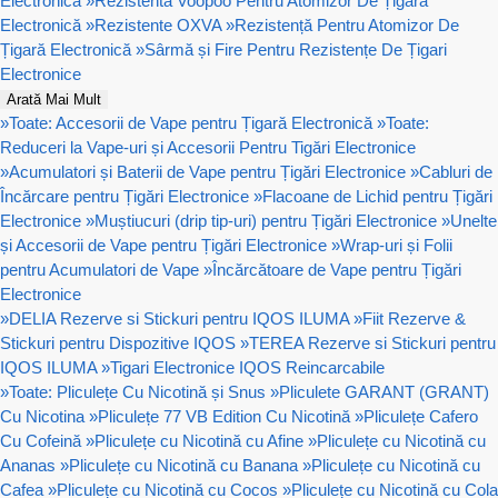
Electronică
»
Rezistenta Voopoo Pentru Atomizor De Țigară
Electronică
»
Rezistente OXVA
»
Rezistență Pentru Atomizor De
Țigară Electronică
»
Sârmă și Fire Pentru Rezistențe De Țigari
Electronice
Arată Mai Mult
»
Toate: Accesorii de Vape pentru Țigară Electronică
»
Toate:
Reduceri la Vape-uri și Accesorii Pentru Tigări Electronice
»
Acumulatori și Baterii de Vape pentru Țigări Electronice
»
Cabluri de
Încărcare pentru Țigări Electronice
»
Flacoane de Lichid pentru Țigări
Electronice
»
Muștiucuri (drip tip-uri) pentru Țigări Electronice
»
Unelte
și Accesorii de Vape pentru Țigări Electronice
»
Wrap-uri și Folii
pentru Acumulatori de Vape
»
Încărcătoare de Vape pentru Țigări
Electronice
»
DELIA Rezerve si Stickuri pentru IQOS ILUMA
»
Fiit Rezerve &
Stickuri pentru Dispozitive IQOS
»
TEREA Rezerve si Stickuri pentru
IQOS ILUMA
»
Tigari Electronice IQOS Reincarcabile
»
Toate: Pliculețe Cu Nicotină și Snus
»
Pliculete GARANT (GRANT)
Cu Nicotina
»
Pliculețe 77 VB Edition Cu Nicotină
»
Pliculețe Cafero
Cu Cofeină
»
Pliculețe cu Nicotină cu Afine
»
Pliculețe cu Nicotină cu
Ananas
»
Pliculețe cu Nicotină cu Banana
»
Pliculețe cu Nicotină cu
Cafea
»
Pliculețe cu Nicotină cu Cocos
»
Pliculețe cu Nicotină cu Cola