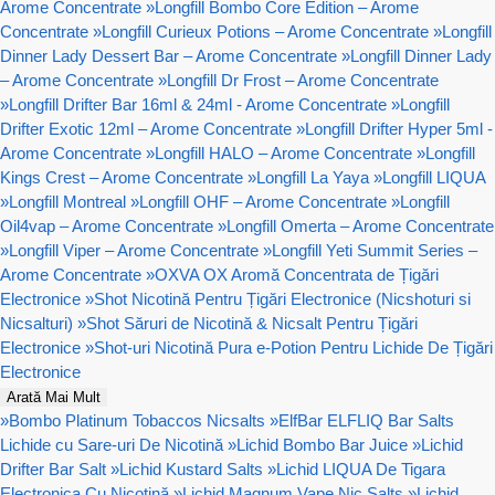
Arome Concentrate
»
Longfill Bombo Core Edition – Arome
Concentrate
»
Longfill Curieux Potions – Arome Concentrate
»
Longfill
Dinner Lady Dessert Bar – Arome Concentrate
»
Longfill Dinner Lady
– Arome Concentrate
»
Longfill Dr Frost – Arome Concentrate
»
Longfill Drifter Bar 16ml & 24ml - Arome Concentrate
»
Longfill
Drifter Exotic 12ml – Arome Concentrate
»
Longfill Drifter Hyper 5ml -
Arome Concentrate
»
Longfill HALO – Arome Concentrate
»
Longfill
Kings Crest – Arome Concentrate
»
Longfill La Yaya
»
Longfill LIQUA
»
Longfill Montreal
»
Longfill OHF – Arome Concentrate
»
Longfill
Oil4vap – Arome Concentrate
»
Longfill Omerta – Arome Concentrate
»
Longfill Viper – Arome Concentrate
»
Longfill Yeti Summit Series –
Arome Concentrate
»
OXVA OX Aromă Concentrata de Țigări
Electronice
»
Shot Nicotină Pentru Țigări Electronice (Nicshoturi si
Nicsalturi)
»
Shot Săruri de Nicotină & Nicsalt Pentru Țigări
Electronice
»
Shot-uri Nicotină Pura e-Potion Pentru Lichide De Țigări
Electronice
Arată Mai Mult
»
Bombo Platinum Tobaccos Nicsalts
»
ElfBar ELFLIQ Bar Salts
Lichide cu Sare-uri De Nicotină
»
Lichid Bombo Bar Juice
»
Lichid
Drifter Bar Salt
»
Lichid Kustard Salts
»
Lichid LIQUA De Tigara
Electronica Cu Nicotină
»
Lichid Magnum Vape Nic Salts
»
Lichid