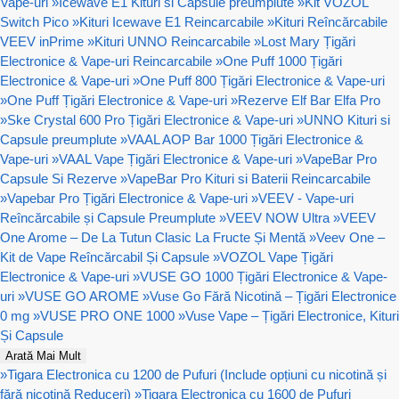
Vape-uri
»
Icewave E1 Kituri si Capsule preumplute
»
Kit VOZOL
Switch Pico
»
Kituri Icewave E1 Reincarcabile
»
Kituri Reîncărcabile
VEEV inPrime
»
Kituri UNNO Reincarcabile
»
Lost Mary Țigări
Electronice & Vape-uri Reincarcabile
»
One Puff 1000 Țigări
Electronice & Vape-uri
»
One Puff 800 Țigări Electronice & Vape-uri
»
One Puff Țigări Electronice & Vape-uri
»
Rezerve Elf Bar Elfa Pro
»
Ske Crystal 600 Pro Țigări Electronice & Vape-uri
»
UNNO Kituri si
Capsule preumplute
»
VAAL AOP Bar 1000 Țigări Electronice &
Vape-uri
»
VAAL Vape Țigări Electronice & Vape-uri
»
VapeBar Pro
Capsule Si Rezerve
»
VapeBar Pro Kituri si Baterii Reincarcabile
»
Vapebar Pro Țigări Electronice & Vape-uri
»
VEEV - Vape-uri
Reîncărcabile și Capsule Preumplute
»
VEEV NOW Ultra
»
VEEV
One Arome – De La Tutun Clasic La Fructe Și Mentă
»
Veev One –
Kit de Vape Reîncărcabil Și Capsule
»
VOZOL Vape Țigări
Electronice & Vape-uri
»
VUSE GO 1000 Țigări Electronice & Vape-
uri
»
VUSE GO AROME
»
Vuse Go Fără Nicotină – Țigări Electronice
0 mg
»
VUSE PRO ONE 1000
»
Vuse Vape – Țigări Electronice, Kituri
Și Capsule
Arată Mai Mult
»
Tigara Electronica cu 1200 de Pufuri (Include opțiuni cu nicotină și
fără nicotină Reduceri)
»
Tigara Electronica cu 1600 de Pufuri