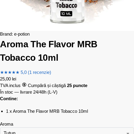
Brand:
e-potion
Aroma The Flavor MRB
Tobacco 10ml
★
★
★
★
★
5,0 (1 recenzie)
25,00
lei
TVA inclus
Cumpără și câștigă
25 puncte
În stoc — livrare 24/48h
(L-V)
Contine:
1 x Aroma The Flavor MRB Tobacco 10ml
Aroma