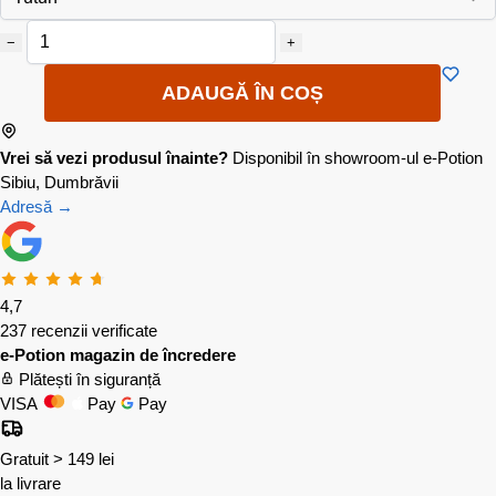
−
+
ADAUGĂ ÎN COȘ
Vrei să vezi produsul înainte?
Disponibil în showroom-ul e-Potion
Sibiu, Dumbrăvii
Adresă →
4,7
237 recenzii verificate
e-Potion magazin de încredere
Plătești în siguranță
VISA
Pay
Pay
Gratuit > 149 lei
la livrare