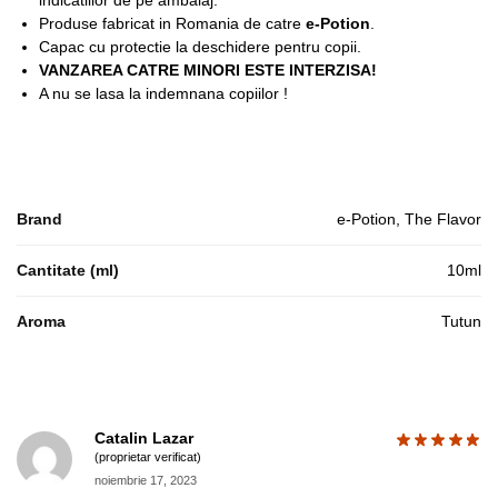
indicatiilor de pe ambalaj.
Produse fabricat in Romania de catre
e-Potion
.
Capac cu protectie la deschidere pentru copii.
VANZAREA CATRE MINORI ESTE INTERZISA!
A nu se lasa la indemnana copiilor !
Brand
e-Potion, The Flavor
Cantitate (ml)
10ml
Aroma
Tutun
Catalin Lazar
(proprietar verificat)
noiembrie 17, 2023