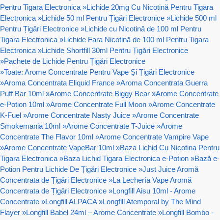
Pentru Tigara Electronica
»
Lichide 20mg Cu Nicotină Pentru Tigara
Electronica
»
Lichide 50 ml Pentru Țigări Electronice
»
Lichide 500 ml
Pentru Țigări Electronice
»
Lichide cu Nicotină de 100 ml Pentru
Tigara Electronica
»
Lichide Fara Nicotină de 100 ml Pentru Tigara
Electronica
»
Lichide Shortfill 30ml Pentru Țigări Electronice
»
Pachete de Lichide Pentru Țigări Electronice
»
Toate: Arome Concentrate Pentru Vape Și Țigări Electronice
»
Aroma Concentrata Eliquid France
»
Aroma Concentrata Guerra
Puff Bar 10ml
»
Arome Concentrate Biggy Bear
»
Arome Concentrate
e-Potion 10ml
»
Arome Concentrate Full Moon
»
Arome Concentrate
K-Fuel
»
Arome Concentrate Nasty Juice
»
Arome Concentrate
Smokemania 10ml
»
Arome Concentrate T-Juice
»
Arome
Concentrate The Flavor 10ml
»
Arome Concentrate Vampire Vape
»
Arome Concentrate VapeBar 10ml
»
Baza Lichid Cu Nicotina Pentru
Tigara Electronica
»
Baza Lichid Tigara Electronica e-Potion
»
Bază e-
Potion Pentru Lichide De Țigări Electronice
»
Just Juice Aromă
Concentrata de Țigări Electronice
»
La Lechería Vape Aromă
Concentrata de Țigări Electronice
»
Longfill Aisu 10ml - Arome
Concentrate
»
Longfill ALPACA
»
Longfill Atemporal by The Mind
Flayer
»
Longfill Babel 24ml – Arome Concentrate
»
Longfill Bombo -