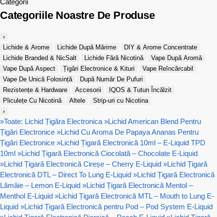
Categorii
Categoriile Noastre De Produse
‹
Lichide & Arome
Lichide După Mărime
DIY & Arome Concentrate
Lichide Branded & NicSalt
Lichide Fără Nicotină
Vape După Aromă
Vape După Aspect
Țigări Electronice & Kituri
Vape Reîncărcabil
Vape De Unică Folosință
După Număr De Pufuri
Rezistențe & Hardware
Accesorii
IQOS & Tutun Încălzit
Pliculețe Cu Nicotină
Altele
Strip-uri cu Nicotina
›
»
Toate: Lichid Țigăra Electronica
»
Lichid American Blend Pentru
Țigări Electronice
»
Lichid Cu Aroma De Papaya Ananas Pentru
Țigări Electronice
»
Lichid Țigară Electronică 10ml – E-Liquid TPD
10ml
»
Lichid Țigară Electronică Ciocolată – Chocolate E-Liquid
»
Lichid Țigară Electronică Cireșe – Cherry E-Liquid
»
Lichid Țigară
Electronică DTL – Direct To Lung E-Liquid
»
Lichid Țigară Electronică
Lămâie – Lemon E-Liquid
»
Lichid Țigară Electronică Mentol –
Menthol E-Liquid
»
Lichid Țigară Electronică MTL – Mouth to Lung E-
Liquid
»
Lichid Țigară Electronică pentru Pod – Pod System E-Liquid