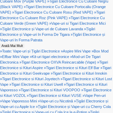
Culoare Mov (Purple VAPE)
»
Tigari Electronice Cu Culoare Negru
(Black VAPE)
»
Tigari Electronice Cu Culoare Portocaliu (Orange
VAPE)
»
Tigari Electronice Cu Culoare Rosu (Red VAPE)
»
Tigari
Electronice Cu Culoare Roz (Pink VAPE)
»
Tigari Electronice Cu
Culoare Verde (Green VAPE)
»
Vape-uri si Tigari Electronice Mici
»
Țigări Electronice și Vape-uri de Culoare Lavanda
»
Țigări
Electronice și Vape-uri In Forma De Tigara
»
Țigări Electronice și
Vape-uri In Forma Patrata
Arată Mai Mult
»
Toate: Vape-uri și Țigări Electronice
»
Aspire Mini Vape
»
Box Mod
»
Elfbar Mini Vape
»
Kit-uri tigari electronice
»
Mod-uri De Tigari
Electronica
»
Tigari Electronice OXVA Reincarcabile (Vape)
»
Tigari
Electronice si Kituri Aspire
»
Tigari Electronice si Kituri Elf Bar
»
Tigari
Electronice si Kituri Geekvape
»
Tigari Electronice si Kituri Innokin
»
Tigari Electronice si Kituri Joyetech
»
Tigari Electronice si Kituri Lost
Vape
»
Tigari Electronice si Kituri Uwell
»
Tigari Electronice si Kituri
Vaporesso
»
Tigari Electronice si Kituri VOOPOO
»
Tigari Electronice
si Kituri VOZOL
»
Tigari Electronice si Kituri VUSE
»
Vape Pen-uri
»
Vape Vaporesso Mini
»
Vape-uri cu Nicotină
»
Țigări Electronice și
Vape-uri cu Apple Ice
»
Țigări Electronice și Vape-uri cu Cherry Cola
»
Țigări Electronice și Vape-uri cu Cola Ice la e-Potion
»
Țigări