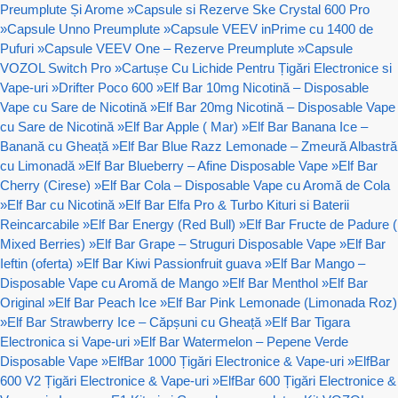
Preumplute Și Arome
»
Capsule si Rezerve Ske Crystal 600 Pro
»
Capsule Unno Preumplute
»
Capsule VEEV inPrime cu 1400 de
Pufuri
»
Capsule VEEV One – Rezerve Preumplute
»
Capsule
VOZOL Switch Pro
»
Cartușe Cu Lichide Pentru Țigări Electronice si
Vape-uri
»
Drifter Poco 600
»
Elf Bar 10mg Nicotină – Disposable
Vape cu Sare de Nicotină
»
Elf Bar 20mg Nicotină – Disposable Vape
cu Sare de Nicotină
»
Elf Bar Apple ( Mar)
»
Elf Bar Banana Ice –
Banană cu Gheață
»
Elf Bar Blue Razz Lemonade – Zmeură Albastră
cu Limonadă
»
Elf Bar Blueberry – Afine Disposable Vape
»
Elf Bar
Cherry (Cirese)
»
Elf Bar Cola – Disposable Vape cu Aromă de Cola
»
Elf Bar cu Nicotină
»
Elf Bar Elfa Pro & Turbo Kituri si Baterii
Reincarcabile
»
Elf Bar Energy (Red Bull)
»
Elf Bar Fructe de Padure (
Mixed Berries)
»
Elf Bar Grape – Struguri Disposable Vape
»
Elf Bar
Ieftin (oferta)
»
Elf Bar Kiwi Passionfruit guava
»
Elf Bar Mango –
Disposable Vape cu Aromă de Mango
»
Elf Bar Menthol
»
Elf Bar
Original
»
Elf Bar Peach Ice
»
Elf Bar Pink Lemonade (Limonada Roz)
»
Elf Bar Strawberry Ice – Căpșuni cu Gheață
»
Elf Bar Tigara
Electronica si Vape-uri
»
Elf Bar Watermelon – Pepene Verde
Disposable Vape
»
ElfBar 1000 Țigări Electronice & Vape-uri
»
ElfBar
600 V2 Țigări Electronice & Vape-uri
»
ElfBar 600 Țigări Electronice &