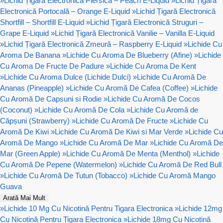
»
Lichid Țigară Electronică Piersică – Peach E-Liquid
»
Lichid Țigară
Electronică Portocală – Orange E-Liquid
»
Lichid Țigară Electronică
Shortfill – Shortfill E-Liquid
»
Lichid Țigară Electronică Struguri –
Grape E-Liquid
»
Lichid Țigară Electronică Vanilie – Vanilla E-Liquid
»
Lichid Țigară Electronică Zmeură – Raspberry E-Liquid
»
Lichide Cu
Aroma De Banana
»
Lichide Cu Aroma De Blueberry (Afine)
»
Lichide
Cu Aroma De Fructe De Padure
»
Lichide Cu Aroma De Kent
»
Lichide Cu Aroma Dulce (Lichide Dulci)
»
Lichide Cu Aromă De
Ananas (Pineapple)
»
Lichide Cu Aromă De Cafea (Coffee)
»
Lichide
Cu Aromă De Capsuni si Rodie
»
Lichide Cu Aromă De Cocos
(Coconut)
»
Lichide Cu Aromă De Cola
»
Lichide Cu Aromă de
Căpșuni (Strawberry)
»
Lichide Cu Aromă De Fructe
»
Lichide Cu
Aromă De Kiwi
»
Lichide Cu Aromă De Kiwi si Mar Verde
»
Lichide Cu
Aromă De Mango
»
Lichide Cu Aromă De Mar
»
Lichide Cu Aromă De
Mar (Green Apple)
»
Lichide Cu Aromă De Menta (Menthol)
»
Lichide
Cu Aromă De Pepene (Watermelon)
»
Lichide Cu Aromă De Red Bull
»
Lichide Cu Aromă De Tutun (Tobacco)
»
Lichide Cu Aromă Mango
Guava
Arată Mai Mult
»
Lichide 10 Mg Cu Nicotină Pentru Tigara Electronica
»
Lichide 12mg
Cu Nicotină Pentru Tigara Electronica
»
Lichide 18mg Cu Nicotină