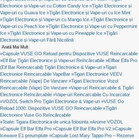
Electronice și Vape-uri cu Cotton Candy Ice
»
Țigări Electronice și
Vape-uri cu Guava Ice
»
Țigări Electronice și Vape-uri cu Ice Mint
»
Țigări Electronice și Vape-uri cu Mango Ice
»
Țigări Electronice și
Vape-uri cu Peach Ice
»
Țigări Electronice și Vape-uri cu Peppermint
Ice
»
Țigări Electronice și Vape-uri cu Pineapple Ice
»
Țigări
Electronice și Vape-uri Fără Nicotină
Arată Mai Mult
»
Capsule VUSE GO Reload pentru Dispozitive VUSE Reincarcabile
»
Elf Bar Țigări Electronice și Vape-uri Reîncărcabile
»
Elfbar Elfa Pro
(Elf Bar Reincarcabil) Țigări Electronice & Vape-uri
»
Tigari
Electronice Reincarcabile VapeBar
»
Tigari Electronice VEEV
Reincarcabile (Vape) De Vanzare
»
Tigari Electronice Vozol
Reincarcabile (Vape) De Vanzare
»
Vape-uri Reincarcabile & Țigări
Electronice Reîncărcabile
»
Vape-uri Reincarcabile Cu Incarcator
»
VOZOL Switch Pro Țigări Electronice & Vape-uri
»
VUSE Go
Reload 1000: Dispozitive VUSE GO Reincarcabile
»
Țigări
Electronice Vuse Go Reîncărcabile
»
Toate: Tigara Electronica de unica folosinta
»
Arome VOZOL
»
Capsule Elf Bar Elfa Pro
»
Capsule Elf Bar Elfa Pro V2
»
Capsule
Icewave E1 preumplute
»
Capsule Lost Mary Tappo Pro – Rezerve