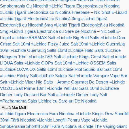
Smokemania Cu Nicotină
»
Lichid Tigara Electronica cu Nicotina
»
Lichid Țigară Electronică cu Nicotina Freebase – Nic Shot E-Liquid
»
Lichid Țigară Electronică cu Nicotină 3mg
»
Lichid Țigară
Electronică cu Nicotină 6mg
»
Lichid Țigară Electronică cu Nicotină
9mg
»
Lichid Țigară Electronică cu Sare de Nicotină – Nic Salt E-
Liquid
»
Lichide ARAMAX Salt
»
Lichide Big Bold Salts
»
Lichide Don
Cristo Salt 10ml
»
Lichide Fizzy Juice Salt 10ml
»
Lichide GuerraLiq
10ml
»
Lichide GuerraLiq Salts 10ml
»
Lichide Halo Salts
»
Lichide
Hangsen 10ml
»
Lichide IVG Salt
»
Lichide Kings Crest Salt
»
Lichide
LIQUA Salts
»
Lichide OOPs Salt 10ml
»
Lichide OSSEM Salts
»
Lichide OXVA OX Salts 10ml
»
Lichide Riot Squad Bar Salt 10ml
»
Lichide Ritchy Salt
»
Lichide Sukka Salt
»
Lichide Vampire Vape Bar
Salt
»
Lichide Viper Nic Salts – Arome Gourmet De Desert
»
Lichide
VOZOL Salt Prime 10ml
»
Lichide Yeti Bar Salts 10ml
»
Lichidele
Dinner Lady Dessert Bar Salt
»
Lichidele Dinner Lady Salt
»
Pachamama Salts Lichide cu Sare-uri De Nicotină
Arată Mai Mult
»
Lichid Tigara Electronica Fara Nicotina
»
Lichide King's Dew Shortfill
30ml Fără Nicotină
»
Lichide Longfill Pentru Vape
»
Lichide
Smokemania Shortfill 30ml Fără Nicotină
»
Lichide The Vaping Giant