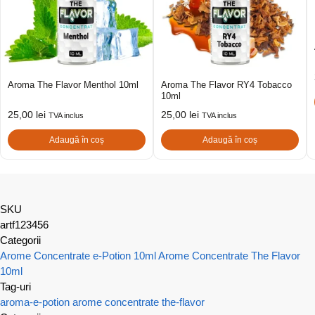
Aroma The Flavor Menthol 10ml
Aroma The Flavor RY4 Tobacco
10ml
25,00
lei
25,00
lei
TVA inclus
TVA inclus
Adaugă în coș
Adaugă în coș
SKU
artf123456
Categorii
Arome Concentrate e-Potion 10ml
Arome Concentrate The Flavor
10ml
Tag-uri
aroma-e-potion
arome concentrate
the-flavor