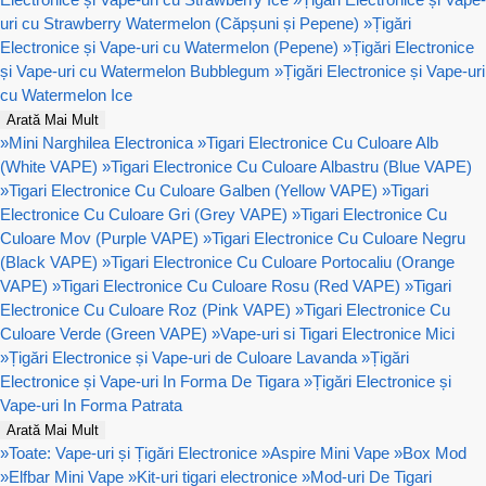
uri cu Strawberry Watermelon (Căpșuni și Pepene)
»
Țigări
Electronice și Vape-uri cu Watermelon (Pepene)
»
Țigări Electronice
și Vape-uri cu Watermelon Bubblegum
»
Țigări Electronice și Vape-uri
cu Watermelon Ice
Arată Mai Mult
»
Mini Narghilea Electronica
»
Tigari Electronice Cu Culoare Alb
(White VAPE)
»
Tigari Electronice Cu Culoare Albastru (Blue VAPE)
»
Tigari Electronice Cu Culoare Galben (Yellow VAPE)
»
Tigari
Electronice Cu Culoare Gri (Grey VAPE)
»
Tigari Electronice Cu
Culoare Mov (Purple VAPE)
»
Tigari Electronice Cu Culoare Negru
(Black VAPE)
»
Tigari Electronice Cu Culoare Portocaliu (Orange
VAPE)
»
Tigari Electronice Cu Culoare Rosu (Red VAPE)
»
Tigari
Electronice Cu Culoare Roz (Pink VAPE)
»
Tigari Electronice Cu
Culoare Verde (Green VAPE)
»
Vape-uri si Tigari Electronice Mici
»
Țigări Electronice și Vape-uri de Culoare Lavanda
»
Țigări
Electronice și Vape-uri In Forma De Tigara
»
Țigări Electronice și
Vape-uri In Forma Patrata
Arată Mai Mult
»
Toate: Vape-uri și Țigări Electronice
»
Aspire Mini Vape
»
Box Mod
»
Elfbar Mini Vape
»
Kit-uri tigari electronice
»
Mod-uri De Tigari