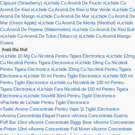
Căpșuni (Strawberry)
»
Lichide Cu Aromă De Fructe
»
Lichide Cu
Aromă De Kiwi
»
Lichide Cu Aromă De Kiwi si Mar Verde
»
Lichide Cu
Aromă De Mango
»
Lichide Cu Aromă De Mar
»
Lichide Cu Aromă De
Mar (Green Apple)
»
Lichide Cu Aromă De Menta (Menthol)
»
Lichide
Cu Aromă De Pepene (Watermelon)
»
Lichide Cu Aromă De Red Bull
»
Lichide Cu Aromă De Tutun (Tobacco)
»
Lichide Cu Aromă Mango
Guava
Arată Mai Mult
»
Lichide 10 Mg Cu Nicotină Pentru Tigara Electronica
»
Lichide 12mg
Cu Nicotină Pentru Tigara Electronica
»
Lichide 18mg Cu Nicotină
Pentru Tigara Electronica
»
Lichide 20mg Cu Nicotină Pentru Tigara
Electronica
»
Lichide 50 ml Pentru Țigări Electronice
»
Lichide 500 ml
Pentru Țigări Electronice
»
Lichide cu Nicotină de 100 ml Pentru
Tigara Electronica
»
Lichide Fara Nicotină de 100 ml Pentru Tigara
Electronica
»
Lichide Shortfill 30ml Pentru Țigări Electronice
»
Pachete de Lichide Pentru Țigări Electronice
»
Toate: Arome Concentrate Pentru Vape Și Țigări Electronice
»
Aroma Concentrata Eliquid France
»
Aroma Concentrata Guerra
Puff Bar 10ml
»
Arome Concentrate Biggy Bear
»
Arome Concentrate
e-Potion 10ml
»
Arome Concentrate Full Moon
»
Arome Concentrate