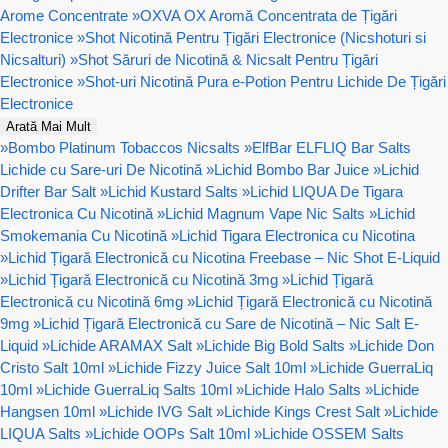
Arome Concentrate
»
OXVA OX Aromă Concentrata de Țigări
Electronice
»
Shot Nicotină Pentru Țigări Electronice (Nicshoturi si
Nicsalturi)
»
Shot Săruri de Nicotină & Nicsalt Pentru Țigări
Electronice
»
Shot-uri Nicotină Pura e-Potion Pentru Lichide De Țigări
Electronice
Arată Mai Mult
»
Bombo Platinum Tobaccos Nicsalts
»
ElfBar ELFLIQ Bar Salts
Lichide cu Sare-uri De Nicotină
»
Lichid Bombo Bar Juice
»
Lichid
Drifter Bar Salt
»
Lichid Kustard Salts
»
Lichid LIQUA De Tigara
Electronica Cu Nicotină
»
Lichid Magnum Vape Nic Salts
»
Lichid
Smokemania Cu Nicotină
»
Lichid Tigara Electronica cu Nicotina
»
Lichid Țigară Electronică cu Nicotina Freebase – Nic Shot E-Liquid
»
Lichid Țigară Electronică cu Nicotină 3mg
»
Lichid Țigară
Electronică cu Nicotină 6mg
»
Lichid Țigară Electronică cu Nicotină
9mg
»
Lichid Țigară Electronică cu Sare de Nicotină – Nic Salt E-
Liquid
»
Lichide ARAMAX Salt
»
Lichide Big Bold Salts
»
Lichide Don
Cristo Salt 10ml
»
Lichide Fizzy Juice Salt 10ml
»
Lichide GuerraLiq
10ml
»
Lichide GuerraLiq Salts 10ml
»
Lichide Halo Salts
»
Lichide
Hangsen 10ml
»
Lichide IVG Salt
»
Lichide Kings Crest Salt
»
Lichide
LIQUA Salts
»
Lichide OOPs Salt 10ml
»
Lichide OSSEM Salts