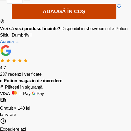
ADAUGĂ ÎN COȘ
Vrei să vezi produsul înainte?
Disponibil în showroom-ul e-Potion
Sibiu, Dumbrăvii
Adresă →
4,7
237 recenzii verificate
e-Potion magazin de încredere
Plătești în siguranță
VISA
Pay
Pay
Gratuit > 149 lei
la livrare
Expediere azi