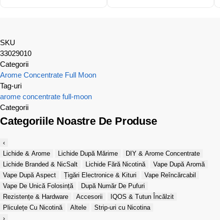
SKU
33029010
Categorii
Arome Concentrate Full Moon
Tag-uri
arome concentrate
full-moon
Categorii
Categoriile Noastre De Produse
‹
Lichide & Arome
Lichide După Mărime
DIY & Arome Concentrate
Lichide Branded & NicSalt
Lichide Fără Nicotină
Vape După Aromă
Vape După Aspect
Țigări Electronice & Kituri
Vape Reîncărcabil
Vape De Unică Folosință
După Număr De Pufuri
Rezistențe & Hardware
Accesorii
IQOS & Tutun Încălzit
Pliculețe Cu Nicotină
Altele
Strip-uri cu Nicotina
›