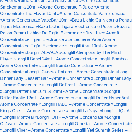
K-Fuel
»
Arome Concentrate Nasty Juice
»
Arome Concentrate
Smokemania 10ml
»
Arome Concentrate T-Juice
»
Arome
Concentrate The Flavor 10ml
»
Arome Concentrate Vampire Vape
»
Arome Concentrate VapeBar 10ml
»
Baza Lichid Cu Nicotina Pentru
Tigara Electronica
»
Baza Lichid Tigara Electronica e-Potion
»
Bază e-
Potion Pentru Lichide De Țigări Electronice
»
Just Juice Aromă
Concentrata de Țigări Electronice
»
La Lechería Vape Aromă
Concentrata de Țigări Electronice
»
Longfill Aisu 10ml - Arome
Concentrate
»
Longfill ALPACA
»
Longfill Atemporal by The Mind
Flayer
»
Longfill Babel 24ml – Arome Concentrate
»
Longfill Bombo -
Arome Concentrate
»
Longfill Bombo Core Edition – Arome
Concentrate
»
Longfill Curieux Potions – Arome Concentrate
»
Longfill
Dinner Lady Dessert Bar – Arome Concentrate
»
Longfill Dinner Lady
– Arome Concentrate
»
Longfill Dr Frost – Arome Concentrate
»
Longfill Drifter Bar 16ml & 24ml - Arome Concentrate
»
Longfill
Drifter Exotic 12ml – Arome Concentrate
»
Longfill Drifter Hyper 5ml -
Arome Concentrate
»
Longfill HALO – Arome Concentrate
»
Longfill
Kings Crest – Arome Concentrate
»
Longfill La Yaya
»
Longfill LIQUA
»
Longfill Montreal
»
Longfill OHF – Arome Concentrate
»
Longfill
Oil4vap – Arome Concentrate
»
Longfill Omerta – Arome Concentrate
»
Longfill Viper – Arome Concentrate
»
Longfill Yeti Summit Series –