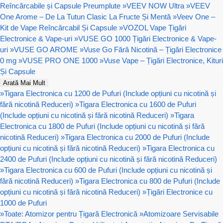
Reîncărcabile și Capsule Preumplute
»
VEEV NOW Ultra
»
VEEV
One Arome – De La Tutun Clasic La Fructe Și Mentă
»
Veev One –
Kit de Vape Reîncărcabil Și Capsule
»
VOZOL Vape Țigări
Electronice & Vape-uri
»
VUSE GO 1000 Țigări Electronice & Vape-
uri
»
VUSE GO AROME
»
Vuse Go Fără Nicotină – Țigări Electronice
0 mg
»
VUSE PRO ONE 1000
»
Vuse Vape – Țigări Electronice, Kituri
Și Capsule
Arată Mai Mult
»
Tigara Electronica cu 1200 de Pufuri (Include opțiuni cu nicotină și
fără nicotină Reduceri)
»
Tigara Electronica cu 1600 de Pufuri
(Include opțiuni cu nicotină și fără nicotină Reduceri)
»
Tigara
Electronica cu 1800 de Pufuri (Include opțiuni cu nicotină și fără
nicotină Reduceri)
»
Tigara Electronica cu 2000 de Pufuri (Include
opțiuni cu nicotină și fără nicotină Reduceri)
»
Tigara Electronica cu
2400 de Pufuri (Include opțiuni cu nicotină și fără nicotină Reduceri)
»
Tigara Electronica cu 600 de Pufuri (Include opțiuni cu nicotină și
fără nicotină Reduceri)
»
Tigara Electronica cu 800 de Pufuri (Include
opțiuni cu nicotină și fără nicotină Reduceri)
»
Țigări Electronice cu
1000 de Pufuri
»
Toate: Atomizor pentru Țigară Electronică
»
Atomizoare Servisabile