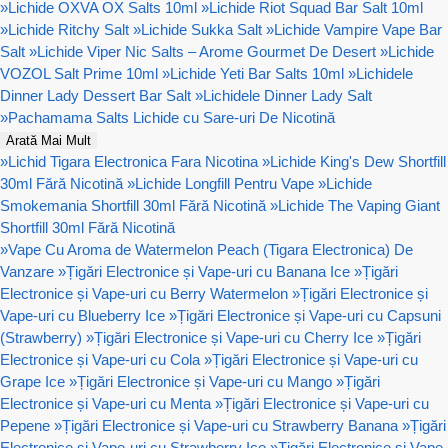
»
Lichide OXVA OX Salts 10ml
»
Lichide Riot Squad Bar Salt 10ml
»
Lichide Ritchy Salt
»
Lichide Sukka Salt
»
Lichide Vampire Vape Bar
Salt
»
Lichide Viper Nic Salts – Arome Gourmet De Desert
»
Lichide
VOZOL Salt Prime 10ml
»
Lichide Yeti Bar Salts 10ml
»
Lichidele
Dinner Lady Dessert Bar Salt
»
Lichidele Dinner Lady Salt
»
Pachamama Salts Lichide cu Sare-uri De Nicotină
Arată Mai Mult
»
Lichid Tigara Electronica Fara Nicotina
»
Lichide King's Dew Shortfill
30ml Fără Nicotină
»
Lichide Longfill Pentru Vape
»
Lichide
Smokemania Shortfill 30ml Fără Nicotină
»
Lichide The Vaping Giant
Shortfill 30ml Fără Nicotină
»
Vape Cu Aroma de Watermelon Peach (Tigara Electronica) De
Vanzare
»
Țigări Electronice și Vape-uri cu Banana Ice
»
Țigări
Electronice și Vape-uri cu Berry Watermelon
»
Țigări Electronice și
Vape-uri cu Blueberry Ice
»
Țigări Electronice și Vape-uri cu Capsuni
(Strawberry)
»
Țigări Electronice și Vape-uri cu Cherry Ice
»
Țigări
Electronice și Vape-uri cu Cola
»
Țigări Electronice și Vape-uri cu
Grape Ice
»
Țigări Electronice și Vape-uri cu Mango
»
Țigări
Electronice și Vape-uri cu Menta
»
Țigări Electronice și Vape-uri cu
Pepene
»
Țigări Electronice și Vape-uri cu Strawberry Banana
»
Țigări
Electronice și Vape-uri cu Strawberry Ice
»
Țigări Electronice și Vape-