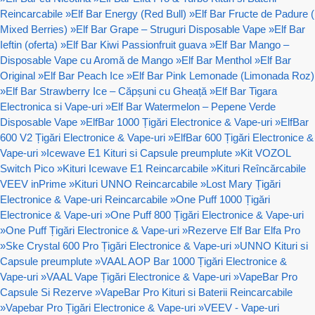
Reincarcabile
»
Elf Bar Energy (Red Bull)
»
Elf Bar Fructe de Padure (
Mixed Berries)
»
Elf Bar Grape – Struguri Disposable Vape
»
Elf Bar
Ieftin (oferta)
»
Elf Bar Kiwi Passionfruit guava
»
Elf Bar Mango –
Disposable Vape cu Aromă de Mango
»
Elf Bar Menthol
»
Elf Bar
Original
»
Elf Bar Peach Ice
»
Elf Bar Pink Lemonade (Limonada Roz)
»
Elf Bar Strawberry Ice – Căpșuni cu Gheață
»
Elf Bar Tigara
Electronica si Vape-uri
»
Elf Bar Watermelon – Pepene Verde
Disposable Vape
»
ElfBar 1000 Țigări Electronice & Vape-uri
»
ElfBar
600 V2 Țigări Electronice & Vape-uri
»
ElfBar 600 Țigări Electronice &
Vape-uri
»
Icewave E1 Kituri si Capsule preumplute
»
Kit VOZOL
Switch Pico
»
Kituri Icewave E1 Reincarcabile
»
Kituri Reîncărcabile
VEEV inPrime
»
Kituri UNNO Reincarcabile
»
Lost Mary Țigări
Electronice & Vape-uri Reincarcabile
»
One Puff 1000 Țigări
Electronice & Vape-uri
»
One Puff 800 Țigări Electronice & Vape-uri
»
One Puff Țigări Electronice & Vape-uri
»
Rezerve Elf Bar Elfa Pro
»
Ske Crystal 600 Pro Țigări Electronice & Vape-uri
»
UNNO Kituri si
Capsule preumplute
»
VAAL AOP Bar 1000 Țigări Electronice &
Vape-uri
»
VAAL Vape Țigări Electronice & Vape-uri
»
VapeBar Pro
Capsule Si Rezerve
»
VapeBar Pro Kituri si Baterii Reincarcabile
»
Vapebar Pro Țigări Electronice & Vape-uri
»
VEEV - Vape-uri