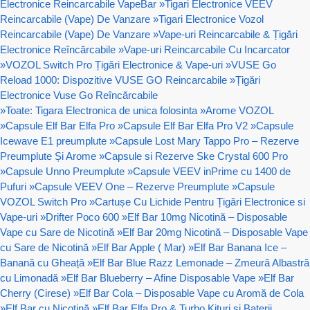
Electronice Reincarcabile VapeBar
»
Tigari Electronice VEEV
Reincarcabile (Vape) De Vanzare
»
Tigari Electronice Vozol
Reincarcabile (Vape) De Vanzare
»
Vape-uri Reincarcabile & Țigări
Electronice Reîncărcabile
»
Vape-uri Reincarcabile Cu Incarcator
»
VOZOL Switch Pro Țigări Electronice & Vape-uri
»
VUSE Go
Reload 1000: Dispozitive VUSE GO Reincarcabile
»
Țigări
Electronice Vuse Go Reîncărcabile
»
Toate: Tigara Electronica de unica folosinta
»
Arome VOZOL
»
Capsule Elf Bar Elfa Pro
»
Capsule Elf Bar Elfa Pro V2
»
Capsule
Icewave E1 preumplute
»
Capsule Lost Mary Tappo Pro – Rezerve
Preumplute Și Arome
»
Capsule si Rezerve Ske Crystal 600 Pro
»
Capsule Unno Preumplute
»
Capsule VEEV inPrime cu 1400 de
Pufuri
»
Capsule VEEV One – Rezerve Preumplute
»
Capsule
VOZOL Switch Pro
»
Cartușe Cu Lichide Pentru Țigări Electronice si
Vape-uri
»
Drifter Poco 600
»
Elf Bar 10mg Nicotină – Disposable
Vape cu Sare de Nicotină
»
Elf Bar 20mg Nicotină – Disposable Vape
cu Sare de Nicotină
»
Elf Bar Apple ( Mar)
»
Elf Bar Banana Ice –
Banană cu Gheață
»
Elf Bar Blue Razz Lemonade – Zmeură Albastră
cu Limonadă
»
Elf Bar Blueberry – Afine Disposable Vape
»
Elf Bar
Cherry (Cirese)
»
Elf Bar Cola – Disposable Vape cu Aromă de Cola
»
Elf Bar cu Nicotină
»
Elf Bar Elfa Pro & Turbo Kituri si Baterii