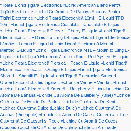
»
Toate: Lichid Țigăra Electronica
»
Lichid American Blend Pentru
Țigări Electronice
»
Lichid Cu Aroma De Papaya Ananas Pentru
Țigări Electronice
»
Lichid Țigară Electronică 10ml – E-Liquid TPD
10ml
»
Lichid Țigară Electronică Ciocolată – Chocolate E-Liquid
»
Lichid Țigară Electronică Cireșe – Cherry E-Liquid
»
Lichid Țigară
Electronică DTL – Direct To Lung E-Liquid
»
Lichid Țigară Electronică
Lămâie – Lemon E-Liquid
»
Lichid Țigară Electronică Mentol –
Menthol E-Liquid
»
Lichid Țigară Electronică MTL – Mouth to Lung E-
Liquid
»
Lichid Țigară Electronică pentru Pod – Pod System E-Liquid
»
Lichid Țigară Electronică Piersică – Peach E-Liquid
»
Lichid Țigară
Electronică Portocală – Orange E-Liquid
»
Lichid Țigară Electronică
Shortfill – Shortfill E-Liquid
»
Lichid Țigară Electronică Struguri –
Grape E-Liquid
»
Lichid Țigară Electronică Vanilie – Vanilla E-Liquid
»
Lichid Țigară Electronică Zmeură – Raspberry E-Liquid
»
Lichide Cu
Aroma De Banana
»
Lichide Cu Aroma De Blueberry (Afine)
»
Lichide
Cu Aroma De Fructe De Padure
»
Lichide Cu Aroma De Kent
»
Lichide Cu Aroma Dulce (Lichide Dulci)
»
Lichide Cu Aromă De
Ananas (Pineapple)
»
Lichide Cu Aromă De Cafea (Coffee)
»
Lichide
Cu Aromă De Capsuni si Rodie
»
Lichide Cu Aromă De Cocos
(Coconut)
»
Lichide Cu Aromă De Cola
»
Lichide Cu Aromă de