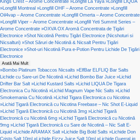
Kings Crest – Arome Concentrate
»
Longfill La Yaya
»
Longfill LIQUA
»
Longfill Montreal
»
Longfill OHF – Arome Concentrate
»
Longfill
Oil4vap – Arome Concentrate
»
Longfill Omerta – Arome Concentrate
»
Longfill Viper – Arome Concentrate
»
Longfill Yeti Summit Series –
Arome Concentrate
»
OXVA OX Aromă Concentrata de Țigări
Electronice
»
Shot Nicotină Pentru Țigări Electronice (Nicshoturi si
Nicsalturi)
»
Shot Săruri de Nicotină & Nicsalt Pentru Țigări
Electronice
»
Shot-uri Nicotină Pura e-Potion Pentru Lichide De Țigări
Electronice
Arată Mai Mult
»
Bombo Platinum Tobaccos Nicsalts
»
ElfBar ELFLIQ Bar Salts
Lichide cu Sare-uri De Nicotină
»
Lichid Bombo Bar Juice
»
Lichid
Drifter Bar Salt
»
Lichid Kustard Salts
»
Lichid LIQUA De Tigara
Electronica Cu Nicotină
»
Lichid Magnum Vape Nic Salts
»
Lichid
Smokemania Cu Nicotină
»
Lichid Tigara Electronica cu Nicotina
»
Lichid Țigară Electronică cu Nicotina Freebase – Nic Shot E-Liquid
»
Lichid Țigară Electronică cu Nicotină 3mg
»
Lichid Țigară
Electronică cu Nicotină 6mg
»
Lichid Țigară Electronică cu Nicotină
9mg
»
Lichid Țigară Electronică cu Sare de Nicotină – Nic Salt E-
Liquid
»
Lichide ARAMAX Salt
»
Lichide Big Bold Salts
»
Lichide Don
Cristo Salt 10ml
»
Lichide Fizzy Juice Salt 10ml
»
Lichide GuerraLiq