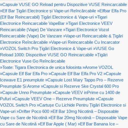
»
Capsule VUSE GO Reload pentru Dispozitive VUSE Reincarcabile
»
Elf Bar Țigări Electronice și Vape-uri Reîncărcabile
»
Elfbar Elfa Pro
(Elf Bar Reincarcabil) Țigări Electronice & Vape-uri
»
Tigari
Electronice Reincarcabile VapeBar
»
Tigari Electronice VEEV
Reincarcabile (Vape) De Vanzare
»
Tigari Electronice Vozol
Reincarcabile (Vape) De Vanzare
»
Vape-uri Reincarcabile & Țigări
Electronice Reîncărcabile
»
Vape-uri Reincarcabile Cu Incarcator
»
VOZOL Switch Pro Țigări Electronice & Vape-uri
»
VUSE Go
Reload 1000: Dispozitive VUSE GO Reincarcabile
»
Țigări
Electronice Vuse Go Reîncărcabile
»
Toate: Tigara Electronica de unica folosinta
»
Arome VOZOL
»
Capsule Elf Bar Elfa Pro
»
Capsule Elf Bar Elfa Pro V2
»
Capsule
Icewave E1 preumplute
»
Capsule Lost Mary Tappo Pro – Rezerve
Preumplute Și Arome
»
Capsule si Rezerve Ske Crystal 600 Pro
»
Capsule Unno Preumplute
»
Capsule VEEV inPrime cu 1400 de
Pufuri
»
Capsule VEEV One – Rezerve Preumplute
»
Capsule
VOZOL Switch Pro
»
Cartușe Cu Lichide Pentru Țigări Electronice si
Vape-uri
»
Drifter Poco 600
»
Elf Bar 10mg Nicotină – Disposable
Vape cu Sare de Nicotină
»
Elf Bar 20mg Nicotină – Disposable Vape
cu Sare de Nicotină
»
Elf Bar Apple ( Mar)
»
Elf Bar Banana Ice –