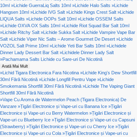
10ml
»
Lichide GuerraLiq Salts 10ml
»
Lichide Halo Salts
»
Lichide
Hangsen 10ml
»
Lichide IVG Salt
»
Lichide Kings Crest Salt
»
Lichide
LIQUA Salts
»
Lichide OOPs Salt 10ml
»
Lichide OSSEM Salts
»
Lichide OXVA OX Salts 10ml
»
Lichide Riot Squad Bar Salt 10ml
»
Lichide Ritchy Salt
»
Lichide Sukka Salt
»
Lichide Vampire Vape Bar
Salt
»
Lichide Viper Nic Salts – Arome Gourmet De Desert
»
Lichide
VOZOL Salt Prime 10ml
»
Lichide Yeti Bar Salts 10ml
»
Lichidele
Dinner Lady Dessert Bar Salt
»
Lichidele Dinner Lady Salt
»
Pachamama Salts Lichide cu Sare-uri De Nicotină
Arată Mai Mult
»
Lichid Tigara Electronica Fara Nicotina
»
Lichide King's Dew Shortfill
30ml Fără Nicotină
»
Lichide Longfill Pentru Vape
»
Lichide
Smokemania Shortfill 30ml Fără Nicotină
»
Lichide The Vaping Giant
Shortfill 30ml Fără Nicotină
»
Vape Cu Aroma de Watermelon Peach (Tigara Electronica) De
Vanzare
»
Țigări Electronice și Vape-uri cu Banana Ice
»
Țigări
Electronice și Vape-uri cu Berry Watermelon
»
Țigări Electronice și
Vape-uri cu Blueberry Ice
»
Țigări Electronice și Vape-uri cu Capsuni
(Strawberry)
»
Țigări Electronice și Vape-uri cu Cherry Ice
»
Țigări
Electronice și Vape-uri cu Cola
»
Țigări Electronice și Vape-uri cu