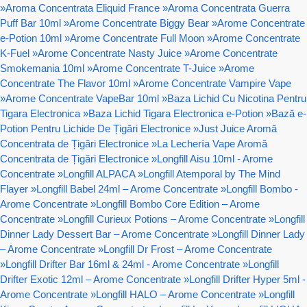
»
Aroma Concentrata Eliquid France
»
Aroma Concentrata Guerra
Puff Bar 10ml
»
Arome Concentrate Biggy Bear
»
Arome Concentrate
e-Potion 10ml
»
Arome Concentrate Full Moon
»
Arome Concentrate
K-Fuel
»
Arome Concentrate Nasty Juice
»
Arome Concentrate
Smokemania 10ml
»
Arome Concentrate T-Juice
»
Arome
Concentrate The Flavor 10ml
»
Arome Concentrate Vampire Vape
»
Arome Concentrate VapeBar 10ml
»
Baza Lichid Cu Nicotina Pentru
Tigara Electronica
»
Baza Lichid Tigara Electronica e-Potion
»
Bază e-
Potion Pentru Lichide De Țigări Electronice
»
Just Juice Aromă
Concentrata de Țigări Electronice
»
La Lechería Vape Aromă
Concentrata de Țigări Electronice
»
Longfill Aisu 10ml - Arome
Concentrate
»
Longfill ALPACA
»
Longfill Atemporal by The Mind
Flayer
»
Longfill Babel 24ml – Arome Concentrate
»
Longfill Bombo -
Arome Concentrate
»
Longfill Bombo Core Edition – Arome
Concentrate
»
Longfill Curieux Potions – Arome Concentrate
»
Longfill
Dinner Lady Dessert Bar – Arome Concentrate
»
Longfill Dinner Lady
– Arome Concentrate
»
Longfill Dr Frost – Arome Concentrate
»
Longfill Drifter Bar 16ml & 24ml - Arome Concentrate
»
Longfill
Drifter Exotic 12ml – Arome Concentrate
»
Longfill Drifter Hyper 5ml -
Arome Concentrate
»
Longfill HALO – Arome Concentrate
»
Longfill