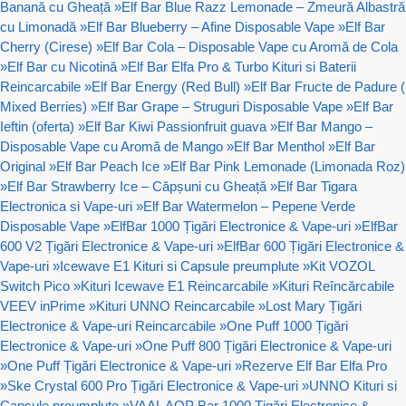
Banană cu Gheață
»
Elf Bar Blue Razz Lemonade – Zmeură Albastră
cu Limonadă
»
Elf Bar Blueberry – Afine Disposable Vape
»
Elf Bar
Cherry (Cirese)
»
Elf Bar Cola – Disposable Vape cu Aromă de Cola
»
Elf Bar cu Nicotină
»
Elf Bar Elfa Pro & Turbo Kituri si Baterii
Reincarcabile
»
Elf Bar Energy (Red Bull)
»
Elf Bar Fructe de Padure (
Mixed Berries)
»
Elf Bar Grape – Struguri Disposable Vape
»
Elf Bar
Ieftin (oferta)
»
Elf Bar Kiwi Passionfruit guava
»
Elf Bar Mango –
Disposable Vape cu Aromă de Mango
»
Elf Bar Menthol
»
Elf Bar
Original
»
Elf Bar Peach Ice
»
Elf Bar Pink Lemonade (Limonada Roz)
»
Elf Bar Strawberry Ice – Căpșuni cu Gheață
»
Elf Bar Tigara
Electronica si Vape-uri
»
Elf Bar Watermelon – Pepene Verde
Disposable Vape
»
ElfBar 1000 Țigări Electronice & Vape-uri
»
ElfBar
600 V2 Țigări Electronice & Vape-uri
»
ElfBar 600 Țigări Electronice &
Vape-uri
»
Icewave E1 Kituri si Capsule preumplute
»
Kit VOZOL
Switch Pico
»
Kituri Icewave E1 Reincarcabile
»
Kituri Reîncărcabile
VEEV inPrime
»
Kituri UNNO Reincarcabile
»
Lost Mary Țigări
Electronice & Vape-uri Reincarcabile
»
One Puff 1000 Țigări
Electronice & Vape-uri
»
One Puff 800 Țigări Electronice & Vape-uri
»
One Puff Țigări Electronice & Vape-uri
»
Rezerve Elf Bar Elfa Pro
»
Ske Crystal 600 Pro Țigări Electronice & Vape-uri
»
UNNO Kituri si
Capsule preumplute
»
VAAL AOP Bar 1000 Țigări Electronice &