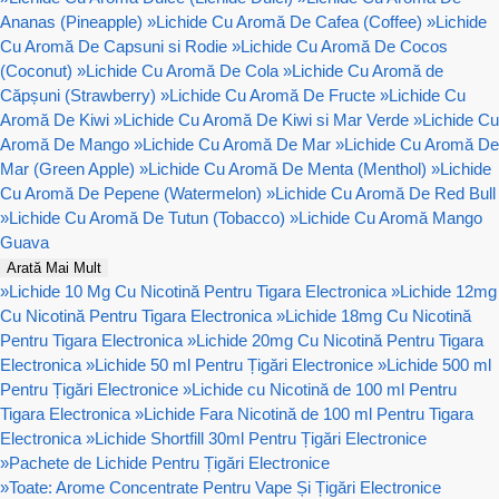
Ananas (Pineapple)
»
Lichide Cu Aromă De Cafea (Coffee)
»
Lichide
Cu Aromă De Capsuni si Rodie
»
Lichide Cu Aromă De Cocos
(Coconut)
»
Lichide Cu Aromă De Cola
»
Lichide Cu Aromă de
Căpșuni (Strawberry)
»
Lichide Cu Aromă De Fructe
»
Lichide Cu
Aromă De Kiwi
»
Lichide Cu Aromă De Kiwi si Mar Verde
»
Lichide Cu
Aromă De Mango
»
Lichide Cu Aromă De Mar
»
Lichide Cu Aromă De
Mar (Green Apple)
»
Lichide Cu Aromă De Menta (Menthol)
»
Lichide
Cu Aromă De Pepene (Watermelon)
»
Lichide Cu Aromă De Red Bull
»
Lichide Cu Aromă De Tutun (Tobacco)
»
Lichide Cu Aromă Mango
Guava
Arată Mai Mult
»
Lichide 10 Mg Cu Nicotină Pentru Tigara Electronica
»
Lichide 12mg
Cu Nicotină Pentru Tigara Electronica
»
Lichide 18mg Cu Nicotină
Pentru Tigara Electronica
»
Lichide 20mg Cu Nicotină Pentru Tigara
Electronica
»
Lichide 50 ml Pentru Țigări Electronice
»
Lichide 500 ml
Pentru Țigări Electronice
»
Lichide cu Nicotină de 100 ml Pentru
Tigara Electronica
»
Lichide Fara Nicotină de 100 ml Pentru Tigara
Electronica
»
Lichide Shortfill 30ml Pentru Țigări Electronice
»
Pachete de Lichide Pentru Țigări Electronice
»
Toate: Arome Concentrate Pentru Vape Și Țigări Electronice