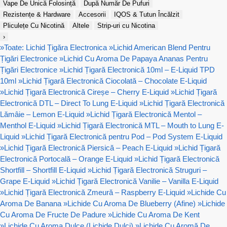
Vape De Unică Folosință
După Număr De Pufuri
Rezistențe & Hardware
Accesorii
IQOS & Tutun Încălzit
Pliculețe Cu Nicotină
Altele
Strip-uri cu Nicotina
›
»
Toate: Lichid Țigăra Electronica
»
Lichid American Blend Pentru
Țigări Electronice
»
Lichid Cu Aroma De Papaya Ananas Pentru
Țigări Electronice
»
Lichid Țigară Electronică 10ml – E-Liquid TPD
10ml
»
Lichid Țigară Electronică Ciocolată – Chocolate E-Liquid
»
Lichid Țigară Electronică Cireșe – Cherry E-Liquid
»
Lichid Țigară
Electronică DTL – Direct To Lung E-Liquid
»
Lichid Țigară Electronică
Lămâie – Lemon E-Liquid
»
Lichid Țigară Electronică Mentol –
Menthol E-Liquid
»
Lichid Țigară Electronică MTL – Mouth to Lung E-
Liquid
»
Lichid Țigară Electronică pentru Pod – Pod System E-Liquid
»
Lichid Țigară Electronică Piersică – Peach E-Liquid
»
Lichid Țigară
Electronică Portocală – Orange E-Liquid
»
Lichid Țigară Electronică
Shortfill – Shortfill E-Liquid
»
Lichid Țigară Electronică Struguri –
Grape E-Liquid
»
Lichid Țigară Electronică Vanilie – Vanilla E-Liquid
»
Lichid Țigară Electronică Zmeură – Raspberry E-Liquid
»
Lichide Cu
Aroma De Banana
»
Lichide Cu Aroma De Blueberry (Afine)
»
Lichide
Cu Aroma De Fructe De Padure
»
Lichide Cu Aroma De Kent
»
Lichide Cu Aroma Dulce (Lichide Dulci)
»
Lichide Cu Aromă De