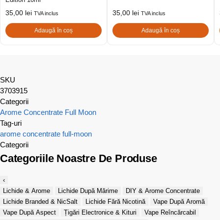
35,00
lei
35,00
lei
TVA inclus
TVA inclus
Adaugă în coș
Adaugă în coș
SKU
3703915
Categorii
Arome Concentrate Full Moon
Tag-uri
arome concentrate
full-moon
Categorii
Categoriile Noastre De Produse
‹
Lichide & Arome
Lichide După Mărime
DIY & Arome Concentrate
Lichide Branded & NicSalt
Lichide Fără Nicotină
Vape După Aromă
Vape După Aspect
Țigări Electronice & Kituri
Vape Reîncărcabil