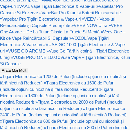
Vape-uri
»
VAAL Vape Țigări Electronice & Vape-uri
»
VapeBar Pro
Capsule Si Rezerve
»
VapeBar Pro Kituri si Baterii Reincarcabile
»
Vapebar Pro Țigări Electronice & Vape-uri
»
VEEV - Vape-uri
Reîncărcabile și Capsule Preumplute
»
VEEV NOW Ultra
»
VEEV
One Arome – De La Tutun Clasic La Fructe Și Mentă
»
Veev One –
Kit de Vape Reîncărcabil Și Capsule
»
VOZOL Vape Țigări
Electronice & Vape-uri
»
VUSE GO 1000 Țigări Electronice & Vape-
uri
»
VUSE GO AROME
»
Vuse Go Fără Nicotină – Țigări Electronice
0 mg
»
VUSE PRO ONE 1000
»
Vuse Vape – Țigări Electronice, Kituri
Și Capsule
Arată Mai Mult
»
Tigara Electronica cu 1200 de Pufuri (Include opțiuni cu nicotină și
fără nicotină Reduceri)
»
Tigara Electronica cu 1600 de Pufuri
(Include opțiuni cu nicotină și fără nicotină Reduceri)
»
Tigara
Electronica cu 1800 de Pufuri (Include opțiuni cu nicotină și fără
nicotină Reduceri)
»
Tigara Electronica cu 2000 de Pufuri (Include
opțiuni cu nicotină și fără nicotină Reduceri)
»
Tigara Electronica cu
2400 de Pufuri (Include opțiuni cu nicotină și fără nicotină Reduceri)
»
Tigara Electronica cu 600 de Pufuri (Include opțiuni cu nicotină și
fără nicotină Reduceri)
»
Tigara Electronica cu 800 de Pufuri (Include