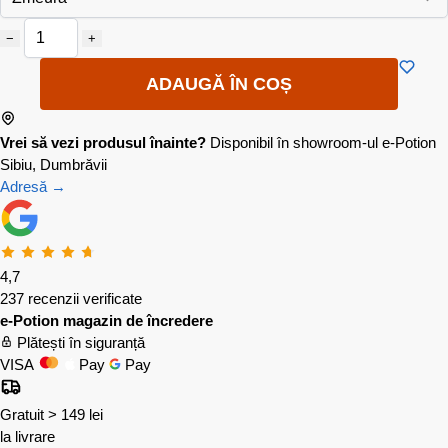
−
+
ADAUGĂ ÎN COȘ
Vrei să vezi produsul înainte?
Disponibil în showroom-ul e-Potion
Sibiu, Dumbrăvii
Adresă →
4,7
237 recenzii verificate
e-Potion magazin de încredere
Plătești în siguranță
VISA
Pay
Pay
Gratuit > 149 lei
la livrare