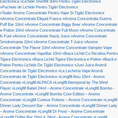
Electronica
»
Lichide Shortfill 30ml Pentru Țigări Electronice
»
Pachete de Lichide Pentru Țigări Electronice
»
Toate: Arome Concentrate Pentru Vape Și Țigări Electronice
»
Aroma Concentrata Eliquid France
»
Aroma Concentrata Guerra
Puff Bar 10ml
»
Arome Concentrate Biggy Bear
»
Arome Concentrate
e-Potion 10ml
»
Arome Concentrate Full Moon
»
Arome Concentrate
K-Fuel
»
Arome Concentrate Nasty Juice
»
Arome Concentrate
Smokemania 10ml
»
Arome Concentrate T-Juice
»
Arome
Concentrate The Flavor 10ml
»
Arome Concentrate Vampire Vape
»
Arome Concentrate VapeBar 10ml
»
Baza Lichid Cu Nicotina Pentru
Tigara Electronica
»
Baza Lichid Tigara Electronica e-Potion
»
Bază e-
Potion Pentru Lichide De Țigări Electronice
»
Just Juice Aromă
Concentrata de Țigări Electronice
»
La Lechería Vape Aromă
Concentrata de Țigări Electronice
»
Longfill Aisu 10ml - Arome
Concentrate
»
Longfill ALPACA
»
Longfill Atemporal by The Mind
Flayer
»
Longfill Babel 24ml – Arome Concentrate
»
Longfill Bombo -
Arome Concentrate
»
Longfill Bombo Core Edition – Arome
Concentrate
»
Longfill Curieux Potions – Arome Concentrate
»
Longfill
Dinner Lady Dessert Bar – Arome Concentrate
»
Longfill Dinner Lady
– Arome Concentrate
»
Longfill Dr Frost – Arome Concentrate
»
Longfill Drifter Bar 16ml & 24ml - Arome Concentrate
»
Longfill