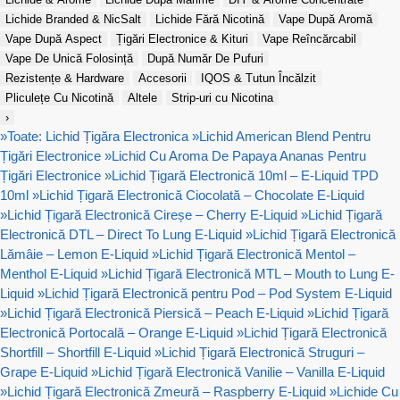
Lichide Branded & NicSalt
Lichide Fără Nicotină
Vape După Aromă
Vape După Aspect
Țigări Electronice & Kituri
Vape Reîncărcabil
Vape De Unică Folosință
După Număr De Pufuri
Rezistențe & Hardware
Accesorii
IQOS & Tutun Încălzit
Pliculețe Cu Nicotină
Altele
Strip-uri cu Nicotina
›
»
Toate: Lichid Țigăra Electronica
»
Lichid American Blend Pentru
Țigări Electronice
»
Lichid Cu Aroma De Papaya Ananas Pentru
Țigări Electronice
»
Lichid Țigară Electronică 10ml – E-Liquid TPD
10ml
»
Lichid Țigară Electronică Ciocolată – Chocolate E-Liquid
»
Lichid Țigară Electronică Cireșe – Cherry E-Liquid
»
Lichid Țigară
Electronică DTL – Direct To Lung E-Liquid
»
Lichid Țigară Electronică
Lămâie – Lemon E-Liquid
»
Lichid Țigară Electronică Mentol –
Menthol E-Liquid
»
Lichid Țigară Electronică MTL – Mouth to Lung E-
Liquid
»
Lichid Țigară Electronică pentru Pod – Pod System E-Liquid
»
Lichid Țigară Electronică Piersică – Peach E-Liquid
»
Lichid Țigară
Electronică Portocală – Orange E-Liquid
»
Lichid Țigară Electronică
Shortfill – Shortfill E-Liquid
»
Lichid Țigară Electronică Struguri –
Grape E-Liquid
»
Lichid Țigară Electronică Vanilie – Vanilla E-Liquid
»
Lichid Țigară Electronică Zmeură – Raspberry E-Liquid
»
Lichide Cu