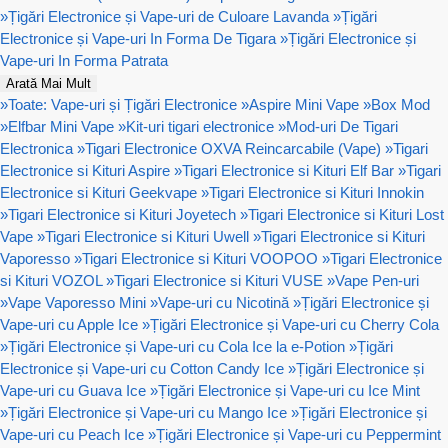
»
Țigări Electronice și Vape-uri de Culoare Lavanda
»
Țigări
Electronice și Vape-uri In Forma De Tigara
»
Țigări Electronice și
Vape-uri In Forma Patrata
Arată Mai Mult
»
Toate: Vape-uri și Țigări Electronice
»
Aspire Mini Vape
»
Box Mod
»
Elfbar Mini Vape
»
Kit-uri tigari electronice
»
Mod-uri De Tigari
Electronica
»
Tigari Electronice OXVA Reincarcabile (Vape)
»
Tigari
Electronice si Kituri Aspire
»
Tigari Electronice si Kituri Elf Bar
»
Tigari
Electronice si Kituri Geekvape
»
Tigari Electronice si Kituri Innokin
»
Tigari Electronice si Kituri Joyetech
»
Tigari Electronice si Kituri Lost
Vape
»
Tigari Electronice si Kituri Uwell
»
Tigari Electronice si Kituri
Vaporesso
»
Tigari Electronice si Kituri VOOPOO
»
Tigari Electronice
si Kituri VOZOL
»
Tigari Electronice si Kituri VUSE
»
Vape Pen-uri
»
Vape Vaporesso Mini
»
Vape-uri cu Nicotină
»
Țigări Electronice și
Vape-uri cu Apple Ice
»
Țigări Electronice și Vape-uri cu Cherry Cola
»
Țigări Electronice și Vape-uri cu Cola Ice la e-Potion
»
Țigări
Electronice și Vape-uri cu Cotton Candy Ice
»
Țigări Electronice și
Vape-uri cu Guava Ice
»
Țigări Electronice și Vape-uri cu Ice Mint
»
Țigări Electronice și Vape-uri cu Mango Ice
»
Țigări Electronice și
Vape-uri cu Peach Ice
»
Țigări Electronice și Vape-uri cu Peppermint