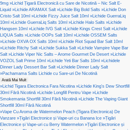
9mg
»
Lichid Țigară Electronică cu Sare de Nicotină – Nic Salt E-
Liquid
»
Lichide ARAMAX Salt
»
Lichide Big Bold Salts
»
Lichide Don
Cristo Salt 10ml
»
Lichide Fizzy Juice Salt 10ml
»
Lichide GuerraLiq
10ml
»
Lichide GuerraLiq Salts 10ml
»
Lichide Halo Salts
»
Lichide
Hangsen 10ml
»
Lichide IVG Salt
»
Lichide Kings Crest Salt
»
Lichide
LIQUA Salts
»
Lichide OOPs Salt 10ml
»
Lichide OSSEM Salts
»
Lichide OXVA OX Salts 10ml
»
Lichide Riot Squad Bar Salt 10ml
»
Lichide Ritchy Salt
»
Lichide Sukka Salt
»
Lichide Vampire Vape Bar
Salt
»
Lichide Viper Nic Salts – Arome Gourmet De Desert
»
Lichide
VOZOL Salt Prime 10ml
»
Lichide Yeti Bar Salts 10ml
»
Lichidele
Dinner Lady Dessert Bar Salt
»
Lichidele Dinner Lady Salt
»
Pachamama Salts Lichide cu Sare-uri De Nicotină
Arată Mai Mult
»
Lichid Tigara Electronica Fara Nicotina
»
Lichide King's Dew Shortfill
30ml Fără Nicotină
»
Lichide Longfill Pentru Vape
»
Lichide
Smokemania Shortfill 30ml Fără Nicotină
»
Lichide The Vaping Giant
Shortfill 30ml Fără Nicotină
»
Vape Cu Aroma de Watermelon Peach (Tigara Electronica) De
Vanzare
»
Țigări Electronice și Vape-uri cu Banana Ice
»
Țigări
Electronice și Vape-uri cu Berry Watermelon
»
Țigări Electronice și