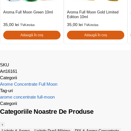
Aroma Full Moon Green 10ml
Aroma Full Moon Gold Limited
Edition 10ml
35,00
lei
35,00
lei
TVA inclus
TVA inclus
Adaugă în coș
Adaugă în coș
SKU
Art16161
Categorii
Arome Concentrate Full Moon
Tag-uri
arome concentrate
full-moon
Categorii
Categoriile Noastre De Produse
‹
Lichide & Arome
Lichide După Mărime
DIY & Arome Concentrate