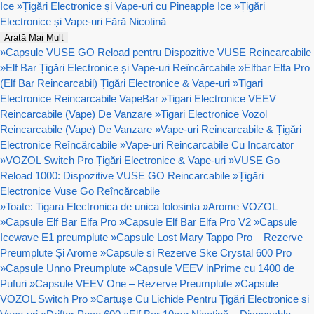
Ice
»
Țigări Electronice și Vape-uri cu Pineapple Ice
»
Țigări
Electronice și Vape-uri Fără Nicotină
Arată Mai Mult
»
Capsule VUSE GO Reload pentru Dispozitive VUSE Reincarcabile
»
Elf Bar Țigări Electronice și Vape-uri Reîncărcabile
»
Elfbar Elfa Pro
(Elf Bar Reincarcabil) Țigări Electronice & Vape-uri
»
Tigari
Electronice Reincarcabile VapeBar
»
Tigari Electronice VEEV
Reincarcabile (Vape) De Vanzare
»
Tigari Electronice Vozol
Reincarcabile (Vape) De Vanzare
»
Vape-uri Reincarcabile & Țigări
Electronice Reîncărcabile
»
Vape-uri Reincarcabile Cu Incarcator
»
VOZOL Switch Pro Țigări Electronice & Vape-uri
»
VUSE Go
Reload 1000: Dispozitive VUSE GO Reincarcabile
»
Țigări
Electronice Vuse Go Reîncărcabile
»
Toate: Tigara Electronica de unica folosinta
»
Arome VOZOL
»
Capsule Elf Bar Elfa Pro
»
Capsule Elf Bar Elfa Pro V2
»
Capsule
Icewave E1 preumplute
»
Capsule Lost Mary Tappo Pro – Rezerve
Preumplute Și Arome
»
Capsule si Rezerve Ske Crystal 600 Pro
»
Capsule Unno Preumplute
»
Capsule VEEV inPrime cu 1400 de
Pufuri
»
Capsule VEEV One – Rezerve Preumplute
»
Capsule
VOZOL Switch Pro
»
Cartușe Cu Lichide Pentru Țigări Electronice si