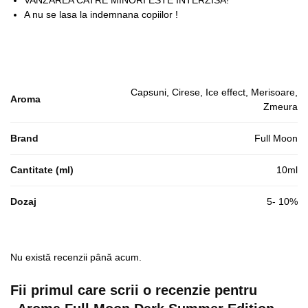
VANZAREA CATRE MINORI ESTE INTERZISA!
A nu se lasa la indemnana copiilor !
Capsuni, Cirese, Ice effect, Merisoare,
Aroma
Zmeura
Brand
Full Moon
Cantitate (ml)
10ml
Dozaj
5- 10%
Nu există recenzii până acum.
Fii primul care scrii o recenzie pentru