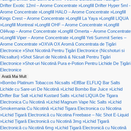
Drifter Exotic 12ml – Arome Concentrate
»
Longfill Drifter Hyper 5ml -
Arome Concentrate
»
Longfill HALO – Arome Concentrate
»
Longfill
Kings Crest – Arome Concentrate
»
Longfill La Yaya
»
Longfill LIQUA
»
Longfill Montreal
»
Longfill OHF – Arome Concentrate
»
Longfill
Oil4vap – Arome Concentrate
»
Longfill Omerta – Arome Concentrate
»
Longfill Viper – Arome Concentrate
»
Longfill Yeti Summit Series –
Arome Concentrate
»
OXVA OX Aromă Concentrata de Țigări
Electronice
»
Shot Nicotină Pentru Țigări Electronice (Nicshoturi si
Nicsalturi)
»
Shot Săruri de Nicotină & Nicsalt Pentru Țigări
Electronice
»
Shot-uri Nicotină Pura e-Potion Pentru Lichide De Țigări
Electronice
Arată Mai Mult
»
Bombo Platinum Tobaccos Nicsalts
»
ElfBar ELFLIQ Bar Salts
Lichide cu Sare-uri De Nicotină
»
Lichid Bombo Bar Juice
»
Lichid
Drifter Bar Salt
»
Lichid Kustard Salts
»
Lichid LIQUA De Tigara
Electronica Cu Nicotină
»
Lichid Magnum Vape Nic Salts
»
Lichid
Smokemania Cu Nicotină
»
Lichid Tigara Electronica cu Nicotina
»
Lichid Țigară Electronică cu Nicotina Freebase – Nic Shot E-Liquid
»
Lichid Țigară Electronică cu Nicotină 3mg
»
Lichid Țigară
Electronică cu Nicotină 6mg
»
Lichid Țigară Electronică cu Nicotină