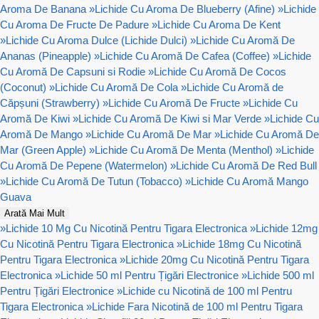
Aroma De Banana
»
Lichide Cu Aroma De Blueberry (Afine)
»
Lichide
Cu Aroma De Fructe De Padure
»
Lichide Cu Aroma De Kent
»
Lichide Cu Aroma Dulce (Lichide Dulci)
»
Lichide Cu Aromă De
Ananas (Pineapple)
»
Lichide Cu Aromă De Cafea (Coffee)
»
Lichide
Cu Aromă De Capsuni si Rodie
»
Lichide Cu Aromă De Cocos
(Coconut)
»
Lichide Cu Aromă De Cola
»
Lichide Cu Aromă de
Căpșuni (Strawberry)
»
Lichide Cu Aromă De Fructe
»
Lichide Cu
Aromă De Kiwi
»
Lichide Cu Aromă De Kiwi si Mar Verde
»
Lichide Cu
Aromă De Mango
»
Lichide Cu Aromă De Mar
»
Lichide Cu Aromă De
Mar (Green Apple)
»
Lichide Cu Aromă De Menta (Menthol)
»
Lichide
Cu Aromă De Pepene (Watermelon)
»
Lichide Cu Aromă De Red Bull
»
Lichide Cu Aromă De Tutun (Tobacco)
»
Lichide Cu Aromă Mango
Guava
Arată Mai Mult
»
Lichide 10 Mg Cu Nicotină Pentru Tigara Electronica
»
Lichide 12mg
Cu Nicotină Pentru Tigara Electronica
»
Lichide 18mg Cu Nicotină
Pentru Tigara Electronica
»
Lichide 20mg Cu Nicotină Pentru Tigara
Electronica
»
Lichide 50 ml Pentru Țigări Electronice
»
Lichide 500 ml
Pentru Țigări Electronice
»
Lichide cu Nicotină de 100 ml Pentru
Tigara Electronica
»
Lichide Fara Nicotină de 100 ml Pentru Tigara