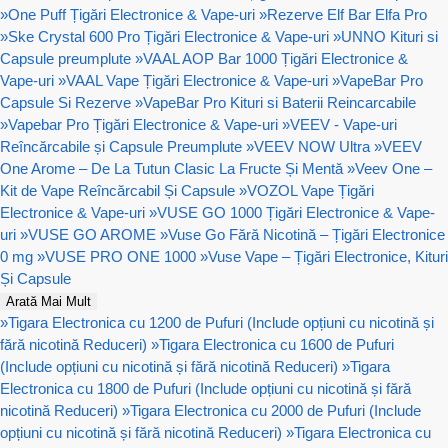
»
One Puff Țigări Electronice & Vape-uri
»
Rezerve Elf Bar Elfa Pro
»
Ske Crystal 600 Pro Țigări Electronice & Vape-uri
»
UNNO Kituri si
Capsule preumplute
»
VAAL AOP Bar 1000 Țigări Electronice &
Vape-uri
»
VAAL Vape Țigări Electronice & Vape-uri
»
VapeBar Pro
Capsule Si Rezerve
»
VapeBar Pro Kituri si Baterii Reincarcabile
»
Vapebar Pro Țigări Electronice & Vape-uri
»
VEEV - Vape-uri
Reîncărcabile și Capsule Preumplute
»
VEEV NOW Ultra
»
VEEV
One Arome – De La Tutun Clasic La Fructe Și Mentă
»
Veev One –
Kit de Vape Reîncărcabil Și Capsule
»
VOZOL Vape Țigări
Electronice & Vape-uri
»
VUSE GO 1000 Țigări Electronice & Vape-
uri
»
VUSE GO AROME
»
Vuse Go Fără Nicotină – Țigări Electronice
0 mg
»
VUSE PRO ONE 1000
»
Vuse Vape – Țigări Electronice, Kituri
Și Capsule
Arată Mai Mult
»
Tigara Electronica cu 1200 de Pufuri (Include opțiuni cu nicotină și
fără nicotină Reduceri)
»
Tigara Electronica cu 1600 de Pufuri
(Include opțiuni cu nicotină și fără nicotină Reduceri)
»
Tigara
Electronica cu 1800 de Pufuri (Include opțiuni cu nicotină și fără
nicotină Reduceri)
»
Tigara Electronica cu 2000 de Pufuri (Include
opțiuni cu nicotină și fără nicotină Reduceri)
»
Tigara Electronica cu