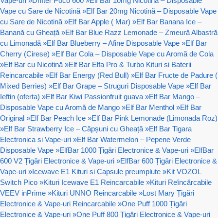
Vape-uri
»
Drifter Poco 600
»
Elf Bar 10mg Nicotină – Disposable
Vape cu Sare de Nicotină
»
Elf Bar 20mg Nicotină – Disposable Vape
cu Sare de Nicotină
»
Elf Bar Apple ( Mar)
»
Elf Bar Banana Ice –
Banană cu Gheață
»
Elf Bar Blue Razz Lemonade – Zmeură Albastră
cu Limonadă
»
Elf Bar Blueberry – Afine Disposable Vape
»
Elf Bar
Cherry (Cirese)
»
Elf Bar Cola – Disposable Vape cu Aromă de Cola
»
Elf Bar cu Nicotină
»
Elf Bar Elfa Pro & Turbo Kituri si Baterii
Reincarcabile
»
Elf Bar Energy (Red Bull)
»
Elf Bar Fructe de Padure (
Mixed Berries)
»
Elf Bar Grape – Struguri Disposable Vape
»
Elf Bar
Ieftin (oferta)
»
Elf Bar Kiwi Passionfruit guava
»
Elf Bar Mango –
Disposable Vape cu Aromă de Mango
»
Elf Bar Menthol
»
Elf Bar
Original
»
Elf Bar Peach Ice
»
Elf Bar Pink Lemonade (Limonada Roz)
»
Elf Bar Strawberry Ice – Căpșuni cu Gheață
»
Elf Bar Tigara
Electronica si Vape-uri
»
Elf Bar Watermelon – Pepene Verde
Disposable Vape
»
ElfBar 1000 Țigări Electronice & Vape-uri
»
ElfBar
600 V2 Țigări Electronice & Vape-uri
»
ElfBar 600 Țigări Electronice &
Vape-uri
»
Icewave E1 Kituri si Capsule preumplute
»
Kit VOZOL
Switch Pico
»
Kituri Icewave E1 Reincarcabile
»
Kituri Reîncărcabile
VEEV inPrime
»
Kituri UNNO Reincarcabile
»
Lost Mary Țigări
Electronice & Vape-uri Reincarcabile
»
One Puff 1000 Țigări
Electronice & Vape-uri
»
One Puff 800 Țigări Electronice & Vape-uri