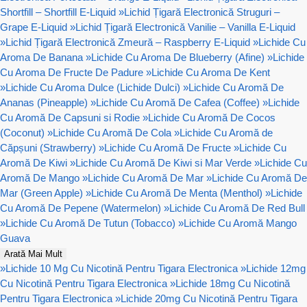
Shortfill – Shortfill E-Liquid
»
Lichid Țigară Electronică Struguri –
Grape E-Liquid
»
Lichid Țigară Electronică Vanilie – Vanilla E-Liquid
»
Lichid Țigară Electronică Zmeură – Raspberry E-Liquid
»
Lichide Cu
Aroma De Banana
»
Lichide Cu Aroma De Blueberry (Afine)
»
Lichide
Cu Aroma De Fructe De Padure
»
Lichide Cu Aroma De Kent
»
Lichide Cu Aroma Dulce (Lichide Dulci)
»
Lichide Cu Aromă De
Ananas (Pineapple)
»
Lichide Cu Aromă De Cafea (Coffee)
»
Lichide
Cu Aromă De Capsuni si Rodie
»
Lichide Cu Aromă De Cocos
(Coconut)
»
Lichide Cu Aromă De Cola
»
Lichide Cu Aromă de
Căpșuni (Strawberry)
»
Lichide Cu Aromă De Fructe
»
Lichide Cu
Aromă De Kiwi
»
Lichide Cu Aromă De Kiwi si Mar Verde
»
Lichide Cu
Aromă De Mango
»
Lichide Cu Aromă De Mar
»
Lichide Cu Aromă De
Mar (Green Apple)
»
Lichide Cu Aromă De Menta (Menthol)
»
Lichide
Cu Aromă De Pepene (Watermelon)
»
Lichide Cu Aromă De Red Bull
»
Lichide Cu Aromă De Tutun (Tobacco)
»
Lichide Cu Aromă Mango
Guava
Arată Mai Mult
»
Lichide 10 Mg Cu Nicotină Pentru Tigara Electronica
»
Lichide 12mg
Cu Nicotină Pentru Tigara Electronica
»
Lichide 18mg Cu Nicotină
Pentru Tigara Electronica
»
Lichide 20mg Cu Nicotină Pentru Tigara