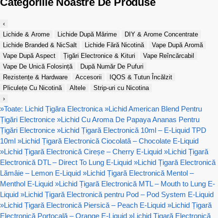
Categoriile Noastre De Produse
‹
Lichide & Arome
Lichide După Mărime
DIY & Arome Concentrate
Lichide Branded & NicSalt
Lichide Fără Nicotină
Vape După Aromă
Vape După Aspect
Țigări Electronice & Kituri
Vape Reîncărcabil
Vape De Unică Folosință
După Număr De Pufuri
Rezistențe & Hardware
Accesorii
IQOS & Tutun Încălzit
Pliculețe Cu Nicotină
Altele
Strip-uri cu Nicotina
›
»
Toate: Lichid Țigăra Electronica
»
Lichid American Blend Pentru
Țigări Electronice
»
Lichid Cu Aroma De Papaya Ananas Pentru
Țigări Electronice
»
Lichid Țigară Electronică 10ml – E-Liquid TPD
10ml
»
Lichid Țigară Electronică Ciocolată – Chocolate E-Liquid
»
Lichid Țigară Electronică Cireșe – Cherry E-Liquid
»
Lichid Țigară
Electronică DTL – Direct To Lung E-Liquid
»
Lichid Țigară Electronică
Lămâie – Lemon E-Liquid
»
Lichid Țigară Electronică Mentol –
Menthol E-Liquid
»
Lichid Țigară Electronică MTL – Mouth to Lung E-
Liquid
»
Lichid Țigară Electronică pentru Pod – Pod System E-Liquid
»
Lichid Țigară Electronică Piersică – Peach E-Liquid
»
Lichid Țigară
Electronică Portocală – Orange E-Liquid
»
Lichid Țigară Electronică