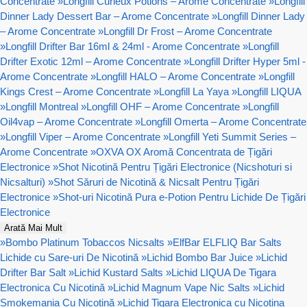
Concentrate
»
Longfill Curieux Potions – Arome Concentrate
»
Longfill
Dinner Lady Dessert Bar – Arome Concentrate
»
Longfill Dinner Lady
– Arome Concentrate
»
Longfill Dr Frost – Arome Concentrate
»
Longfill Drifter Bar 16ml & 24ml - Arome Concentrate
»
Longfill
Drifter Exotic 12ml – Arome Concentrate
»
Longfill Drifter Hyper 5ml -
Arome Concentrate
»
Longfill HALO – Arome Concentrate
»
Longfill
Kings Crest – Arome Concentrate
»
Longfill La Yaya
»
Longfill LIQUA
»
Longfill Montreal
»
Longfill OHF – Arome Concentrate
»
Longfill
Oil4vap – Arome Concentrate
»
Longfill Omerta – Arome Concentrate
»
Longfill Viper – Arome Concentrate
»
Longfill Yeti Summit Series –
Arome Concentrate
»
OXVA OX Aromă Concentrata de Țigări
Electronice
»
Shot Nicotină Pentru Țigări Electronice (Nicshoturi si
Nicsalturi)
»
Shot Săruri de Nicotină & Nicsalt Pentru Țigări
Electronice
»
Shot-uri Nicotină Pura e-Potion Pentru Lichide De Țigări
Electronice
Arată Mai Mult
»
Bombo Platinum Tobaccos Nicsalts
»
ElfBar ELFLIQ Bar Salts
Lichide cu Sare-uri De Nicotină
»
Lichid Bombo Bar Juice
»
Lichid
Drifter Bar Salt
»
Lichid Kustard Salts
»
Lichid LIQUA De Tigara
Electronica Cu Nicotină
»
Lichid Magnum Vape Nic Salts
»
Lichid
Smokemania Cu Nicotină
»
Lichid Tigara Electronica cu Nicotina