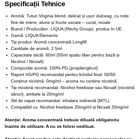
Specificații Tehnice
Aromă: Tutun Virginia blond, delicat și ușor dulceag, cu note
fine de miere, alune și fructe uscate – curat, moale
Brand / Producător: LIQUA (Ritchy Group), produs în UE
Gamă: LIQUA Elements
Tip produs: Aromă concentrată Longfill
Cantitate de aromă: 2.5ml
Capacitate sticlă: 60ml (55ml spațiu liber pentru bază și
Nicshot / Nicsalt)
Compoziție aromă: 100% PG (propilenglicol)
Raport VG/PG recomandat pentru lichidul final: 50/50
Conținut nicotină: 0mg/ml – aroma nu conține nicotină
Tip nicotină recomandat: Nicshot freebase sau Nicsalt (nicotină
săruri), ambele la 20mg/ml
Stil de vapat recomandat: inhalare indirectă (MTL)
Compatibil cu: Nicshot freebase 20mg/ml și Nicsalt 20mg/ml
Atenție: Aroma concentrată trebuie diluată obligatoriu
înainte de utilizare. A nu se folosi nediluat.
Atenție: Acest produs este destinat exclusiv persoanelor cu