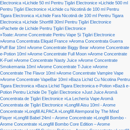
Electronica
»
Lichide 50 ml Pentru Țigări Electronice
»
Lichide 500 ml
Pentru Țigări Electronice
»
Lichide cu Nicotină de 100 ml Pentru
Tigara Electronica
»
Lichide Fara Nicotină de 100 ml Pentru Tigara
Electronica
»
Lichide Shortfill 30ml Pentru Țigări Electronice
»
Pachete de Lichide Pentru Țigări Electronice
»
Toate: Arome Concentrate Pentru Vape Și Țigări Electronice
»
Aroma Concentrata Eliquid France
»
Aroma Concentrata Guerra
Puff Bar 10ml
»
Arome Concentrate Biggy Bear
»
Arome Concentrate
e-Potion 10ml
»
Arome Concentrate Full Moon
»
Arome Concentrate
K-Fuel
»
Arome Concentrate Nasty Juice
»
Arome Concentrate
Smokemania 10ml
»
Arome Concentrate T-Juice
»
Arome
Concentrate The Flavor 10ml
»
Arome Concentrate Vampire Vape
»
Arome Concentrate VapeBar 10ml
»
Baza Lichid Cu Nicotina Pentru
Tigara Electronica
»
Baza Lichid Tigara Electronica e-Potion
»
Bază e-
Potion Pentru Lichide De Țigări Electronice
»
Just Juice Aromă
Concentrata de Țigări Electronice
»
La Lechería Vape Aromă
Concentrata de Țigări Electronice
»
Longfill Aisu 10ml - Arome
Concentrate
»
Longfill ALPACA
»
Longfill Atemporal by The Mind
Flayer
»
Longfill Babel 24ml – Arome Concentrate
»
Longfill Bombo -
Arome Concentrate
»
Longfill Bombo Core Edition – Arome