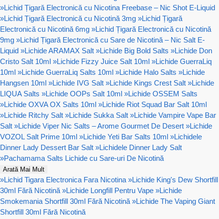
»
Lichid Țigară Electronică cu Nicotina Freebase – Nic Shot E-Liquid
»
Lichid Țigară Electronică cu Nicotină 3mg
»
Lichid Țigară
Electronică cu Nicotină 6mg
»
Lichid Țigară Electronică cu Nicotină
9mg
»
Lichid Țigară Electronică cu Sare de Nicotină – Nic Salt E-
Liquid
»
Lichide ARAMAX Salt
»
Lichide Big Bold Salts
»
Lichide Don
Cristo Salt 10ml
»
Lichide Fizzy Juice Salt 10ml
»
Lichide GuerraLiq
10ml
»
Lichide GuerraLiq Salts 10ml
»
Lichide Halo Salts
»
Lichide
Hangsen 10ml
»
Lichide IVG Salt
»
Lichide Kings Crest Salt
»
Lichide
LIQUA Salts
»
Lichide OOPs Salt 10ml
»
Lichide OSSEM Salts
»
Lichide OXVA OX Salts 10ml
»
Lichide Riot Squad Bar Salt 10ml
»
Lichide Ritchy Salt
»
Lichide Sukka Salt
»
Lichide Vampire Vape Bar
Salt
»
Lichide Viper Nic Salts – Arome Gourmet De Desert
»
Lichide
VOZOL Salt Prime 10ml
»
Lichide Yeti Bar Salts 10ml
»
Lichidele
Dinner Lady Dessert Bar Salt
»
Lichidele Dinner Lady Salt
»
Pachamama Salts Lichide cu Sare-uri De Nicotină
Arată Mai Mult
»
Lichid Tigara Electronica Fara Nicotina
»
Lichide King's Dew Shortfill
30ml Fără Nicotină
»
Lichide Longfill Pentru Vape
»
Lichide
Smokemania Shortfill 30ml Fără Nicotină
»
Lichide The Vaping Giant
Shortfill 30ml Fără Nicotină