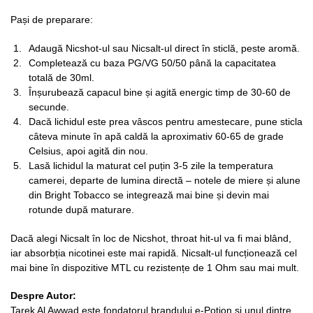
Pași de preparare:
Adaugă Nicshot-ul sau Nicsalt-ul direct în sticlă, peste aromă.
Completează cu baza PG/VG 50/50 până la capacitatea
totală de 30ml.
Înșurubează capacul bine și agită energic timp de 30-60 de
secunde.
Dacă lichidul este prea vâscos pentru amestecare, pune sticla
câteva minute în apă caldă la aproximativ 60-65 de grade
Celsius, apoi agită din nou.
Lasă lichidul la maturat cel puțin 3-5 zile la temperatura
camerei, departe de lumina directă – notele de miere și alune
din Bright Tobacco se integrează mai bine și devin mai
rotunde după maturare.
Dacă alegi Nicsalt în loc de Nicshot, throat hit-ul va fi mai blând,
iar absorbția nicotinei este mai rapidă. Nicsalt-ul funcționează cel
mai bine în dispozitive MTL cu rezistențe de 1 Ohm sau mai mult.
Despre Autor:
Tarek Al Awwad este fondatorul brandului e-Potion și unul dintre