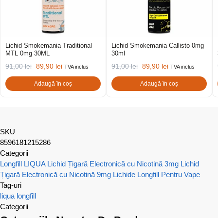
Lichid Smokemania Traditional
Lichid Smokemania Callisto 0mg
MTL 0mg 30ML
30ml
91,00
lei
89,90
lei
91,00
lei
89,90
lei
TVA inclus
TVA inclus
Adaugă în coș
Adaugă în coș
SKU
8596181215286
Categorii
Longfill LIQUA
Lichid Țigară Electronică cu Nicotină 3mg
Lichid
Țigară Electronică cu Nicotină 9mg
Lichide Longfill Pentru Vape
Tag-uri
liqua longfill
Categorii