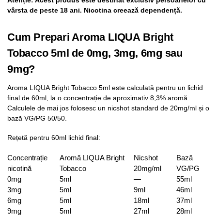
vârsta de peste 18 ani. Nicotina creează dependență.
Cum Prepari Aroma LIQUA Bright
Tobacco 5ml de 0mg, 3mg, 6mg sau
9mg?
Aroma LIQUA Bright Tobacco 5ml este calculată pentru un lichid
final de 60ml, la o concentrație de aproximativ 8,3% aromă.
Calculele de mai jos folosesc un nicshot standard de 20mg/ml și o
bază VG/PG 50/50.
Rețetă pentru 60ml lichid final:
Concentrație
Aromă LIQUA Bright
Nicshot
Bază
nicotină
Tobacco
20mg/ml
VG/PG
0mg
5ml
—
55ml
3mg
5ml
9ml
46ml
6mg
5ml
18ml
37ml
9mg
5ml
27ml
28ml