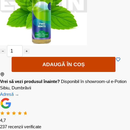
−
+
ADAUGĂ ÎN COȘ
Vrei să vezi produsul înainte?
Disponibil în showroom-ul e-Potion
Sibiu, Dumbrăvii
Adresă →
4,7
237 recenzii verificate