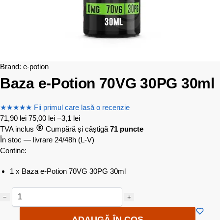
Brand:
e-potion
Baza e-Potion 70VG 30PG 30ml
★
★
★
★
★
Fii primul care lasă o recenzie
71,90
lei
75,00
lei
−3,1 lei
TVA inclus
Cumpără și câștigă
71 puncte
În stoc — livrare 24/48h
(L-V)
Contine:
1 x Baza e-Potion 70VG 30PG 30ml
−
+
ADAUGĂ ÎN COȘ