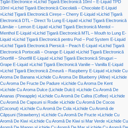
Țigări Electronice
»
Lichid Țigară Electronică 10ml – E-Liquid TPD
10ml
»
Lichid Țigară Electronică Ciocolată – Chocolate E-Liquid
»
Lichid Țigară Electronică Cireșe – Cherry E-Liquid
»
Lichid Țigară
Electronică DTL – Direct To Lung E-Liquid
»
Lichid Țigară Electronică
Lămâie – Lemon E-Liquid
»
Lichid Țigară Electronică Mentol –
Menthol E-Liquid
»
Lichid Țigară Electronică MTL – Mouth to Lung E-
Liquid
»
Lichid Țigară Electronică pentru Pod – Pod System E-Liquid
»
Lichid Țigară Electronică Piersică – Peach E-Liquid
»
Lichid Țigară
Electronică Portocală – Orange E-Liquid
»
Lichid Țigară Electronică
Shortfill – Shortfill E-Liquid
»
Lichid Țigară Electronică Struguri –
Grape E-Liquid
»
Lichid Țigară Electronică Vanilie – Vanilla E-Liquid
»
Lichid Țigară Electronică Zmeură – Raspberry E-Liquid
»
Lichide Cu
Aroma De Banana
»
Lichide Cu Aroma De Blueberry (Afine)
»
Lichide
Cu Aroma De Fructe De Padure
»
Lichide Cu Aroma De Kent
»
Lichide Cu Aroma Dulce (Lichide Dulci)
»
Lichide Cu Aromă De
Ananas (Pineapple)
»
Lichide Cu Aromă De Cafea (Coffee)
»
Lichide
Cu Aromă De Capsuni si Rodie
»
Lichide Cu Aromă De Cocos
(Coconut)
»
Lichide Cu Aromă De Cola
»
Lichide Cu Aromă de
Căpșuni (Strawberry)
»
Lichide Cu Aromă De Fructe
»
Lichide Cu
Aromă De Kiwi
»
Lichide Cu Aromă De Kiwi si Mar Verde
»
Lichide Cu
Aromă De Mango
»
Lichide Cu Aromă De Mar
»
Lichide Cu Aromă De