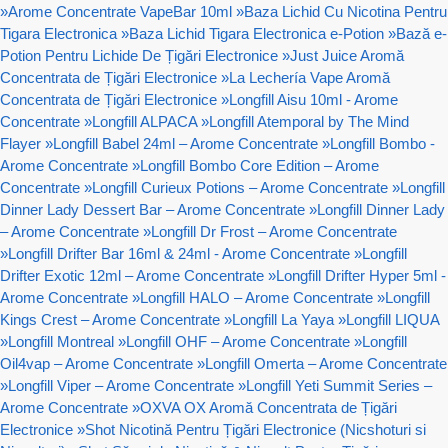
»
Arome Concentrate VapeBar 10ml
»
Baza Lichid Cu Nicotina Pentru
Tigara Electronica
»
Baza Lichid Tigara Electronica e-Potion
»
Bază e-
Potion Pentru Lichide De Țigări Electronice
»
Just Juice Aromă
Concentrata de Țigări Electronice
»
La Lechería Vape Aromă
Concentrata de Țigări Electronice
»
Longfill Aisu 10ml - Arome
Concentrate
»
Longfill ALPACA
»
Longfill Atemporal by The Mind
Flayer
»
Longfill Babel 24ml – Arome Concentrate
»
Longfill Bombo -
Arome Concentrate
»
Longfill Bombo Core Edition – Arome
Concentrate
»
Longfill Curieux Potions – Arome Concentrate
»
Longfill
Dinner Lady Dessert Bar – Arome Concentrate
»
Longfill Dinner Lady
– Arome Concentrate
»
Longfill Dr Frost – Arome Concentrate
»
Longfill Drifter Bar 16ml & 24ml - Arome Concentrate
»
Longfill
Drifter Exotic 12ml – Arome Concentrate
»
Longfill Drifter Hyper 5ml -
Arome Concentrate
»
Longfill HALO – Arome Concentrate
»
Longfill
Kings Crest – Arome Concentrate
»
Longfill La Yaya
»
Longfill LIQUA
»
Longfill Montreal
»
Longfill OHF – Arome Concentrate
»
Longfill
Oil4vap – Arome Concentrate
»
Longfill Omerta – Arome Concentrate
»
Longfill Viper – Arome Concentrate
»
Longfill Yeti Summit Series –
Arome Concentrate
»
OXVA OX Aromă Concentrata de Țigări
Electronice
»
Shot Nicotină Pentru Țigări Electronice (Nicshoturi si