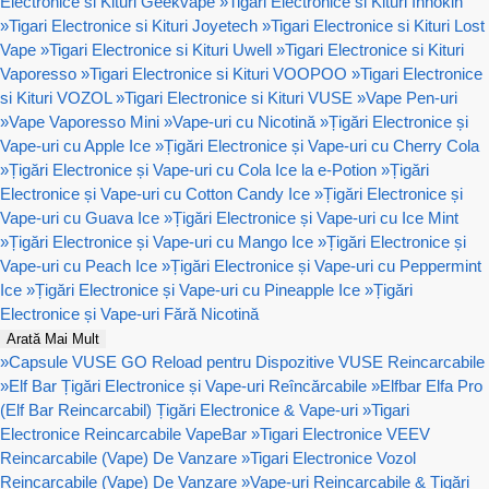
Electronice si Kituri Geekvape
»
Tigari Electronice si Kituri Innokin
»
Tigari Electronice si Kituri Joyetech
»
Tigari Electronice si Kituri Lost
Vape
»
Tigari Electronice si Kituri Uwell
»
Tigari Electronice si Kituri
Vaporesso
»
Tigari Electronice si Kituri VOOPOO
»
Tigari Electronice
si Kituri VOZOL
»
Tigari Electronice si Kituri VUSE
»
Vape Pen-uri
»
Vape Vaporesso Mini
»
Vape-uri cu Nicotină
»
Țigări Electronice și
Vape-uri cu Apple Ice
»
Țigări Electronice și Vape-uri cu Cherry Cola
»
Țigări Electronice și Vape-uri cu Cola Ice la e-Potion
»
Țigări
Electronice și Vape-uri cu Cotton Candy Ice
»
Țigări Electronice și
Vape-uri cu Guava Ice
»
Țigări Electronice și Vape-uri cu Ice Mint
»
Țigări Electronice și Vape-uri cu Mango Ice
»
Țigări Electronice și
Vape-uri cu Peach Ice
»
Țigări Electronice și Vape-uri cu Peppermint
Ice
»
Țigări Electronice și Vape-uri cu Pineapple Ice
»
Țigări
Electronice și Vape-uri Fără Nicotină
Arată Mai Mult
»
Capsule VUSE GO Reload pentru Dispozitive VUSE Reincarcabile
»
Elf Bar Țigări Electronice și Vape-uri Reîncărcabile
»
Elfbar Elfa Pro
(Elf Bar Reincarcabil) Țigări Electronice & Vape-uri
»
Tigari
Electronice Reincarcabile VapeBar
»
Tigari Electronice VEEV
Reincarcabile (Vape) De Vanzare
»
Tigari Electronice Vozol
Reincarcabile (Vape) De Vanzare
»
Vape-uri Reincarcabile & Țigări