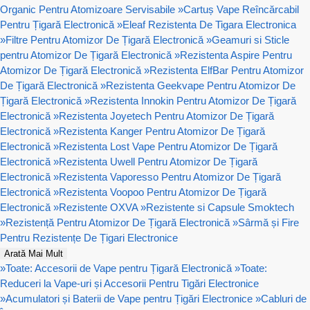
Organic Pentru Atomizoare Servisabile
»
Cartuș Vape Reîncărcabil
Pentru Țigară Electronică
»
Eleaf Rezistenta De Tigara Electronica
»
Filtre Pentru Atomizor De Țigară Electronică
»
Geamuri si Sticle
pentru Atomizor De Țigară Electronică
»
Rezistenta Aspire Pentru
Atomizor De Țigară Electronică
»
Rezistenta ElfBar Pentru Atomizor
De Țigară Electronică
»
Rezistenta Geekvape Pentru Atomizor De
Țigară Electronică
»
Rezistenta Innokin Pentru Atomizor De Țigară
Electronică
»
Rezistenta Joyetech Pentru Atomizor De Țigară
Electronică
»
Rezistenta Kanger Pentru Atomizor De Țigară
Electronică
»
Rezistenta Lost Vape Pentru Atomizor De Țigară
Electronică
»
Rezistenta Uwell Pentru Atomizor De Țigară
Electronică
»
Rezistenta Vaporesso Pentru Atomizor De Țigară
Electronică
»
Rezistenta Voopoo Pentru Atomizor De Țigară
Electronică
»
Rezistente OXVA
»
Rezistente si Capsule Smoktech
»
Rezistență Pentru Atomizor De Țigară Electronică
»
Sârmă și Fire
Pentru Rezistențe De Țigari Electronice
Arată Mai Mult
»
Toate: Accesorii de Vape pentru Țigară Electronică
»
Toate:
Reduceri la Vape-uri și Accesorii Pentru Tigări Electronice
»
Acumulatori și Baterii de Vape pentru Țigări Electronice
»
Cabluri de