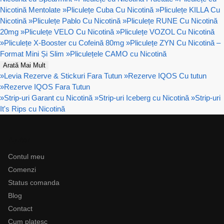
Nicotină Mentolate
»
Pliculețe Cuba Cu Nicotină
»
Pliculețe KILLA Cu
Nicotină
»
Pliculețe Pablo Cu Nicotină
»
Pliculețe RUNE Cu Nicotină
20mg
»
Pliculețe VELO Cu Nicotină
»
Pliculețe VOZOL Cu Nicotină
»
Pliculețe X-Booster cu Cofeină 80mg
»
Pliculețe ZYN Cu Nicotină –
Format Mini Și Slim
»
Pliculețele CAMO cu Nicotină
Arată Mai Mult
»
Levia Rezerve & Stickuri Fara Tutun
»
Rezerve IQOS Cu tutun
»
Rezerve IQOS Fara Tutun
»
Strip-uri Garant cu Nicotină
»
Strip-uri Iceberg cu Nicotină
»
Strip-uri
It's Rips cu Nicotină
Ajutor
Contul meu
Comenzi
Status comanda
Blog
Contact
Cum platesc