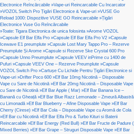
Electronice Reîncărcabile
»
Vape-uri Reincarcabile Cu Incarcator
»
VOZOL Switch Pro Țigări Electronice & Vape-uri
»
VUSE Go
Reload 1000: Dispozitive VUSE GO Reincarcabile
»
Țigări
Electronice Vuse Go Reîncărcabile
»
Toate: Tigara Electronica de unica folosinta
»
Arome VOZOL
»
Capsule Elf Bar Elfa Pro
»
Capsule Elf Bar Elfa Pro V2
»
Capsule
Icewave E1 preumplute
»
Capsule Lost Mary Tappo Pro – Rezerve
Preumplute Și Arome
»
Capsule si Rezerve Ske Crystal 600 Pro
»
Capsule Unno Preumplute
»
Capsule VEEV inPrime cu 1400 de
Pufuri
»
Capsule VEEV One – Rezerve Preumplute
»
Capsule
VOZOL Switch Pro
»
Cartușe Cu Lichide Pentru Țigări Electronice si
Vape-uri
»
Drifter Poco 600
»
Elf Bar 10mg Nicotină – Disposable
Vape cu Sare de Nicotină
»
Elf Bar 20mg Nicotină – Disposable Vape
cu Sare de Nicotină
»
Elf Bar Apple ( Mar)
»
Elf Bar Banana Ice –
Banană cu Gheață
»
Elf Bar Blue Razz Lemonade – Zmeură Albastră
cu Limonadă
»
Elf Bar Blueberry – Afine Disposable Vape
»
Elf Bar
Cherry (Cirese)
»
Elf Bar Cola – Disposable Vape cu Aromă de Cola
»
Elf Bar cu Nicotină
»
Elf Bar Elfa Pro & Turbo Kituri si Baterii
Reincarcabile
»
Elf Bar Energy (Red Bull)
»
Elf Bar Fructe de Padure (
Mixed Berries)
»
Elf Bar Grape – Struguri Disposable Vape
»
Elf Bar