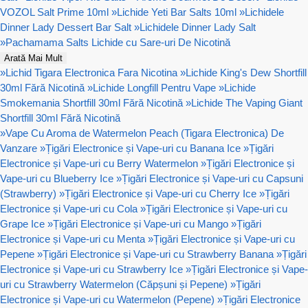
VOZOL Salt Prime 10ml
»
Lichide Yeti Bar Salts 10ml
»
Lichidele
Dinner Lady Dessert Bar Salt
»
Lichidele Dinner Lady Salt
»
Pachamama Salts Lichide cu Sare-uri De Nicotină
Arată Mai Mult
»
Lichid Tigara Electronica Fara Nicotina
»
Lichide King's Dew Shortfill
30ml Fără Nicotină
»
Lichide Longfill Pentru Vape
»
Lichide
Smokemania Shortfill 30ml Fără Nicotină
»
Lichide The Vaping Giant
Shortfill 30ml Fără Nicotină
»
Vape Cu Aroma de Watermelon Peach (Tigara Electronica) De
Vanzare
»
Țigări Electronice și Vape-uri cu Banana Ice
»
Țigări
Electronice și Vape-uri cu Berry Watermelon
»
Țigări Electronice și
Vape-uri cu Blueberry Ice
»
Țigări Electronice și Vape-uri cu Capsuni
(Strawberry)
»
Țigări Electronice și Vape-uri cu Cherry Ice
»
Țigări
Electronice și Vape-uri cu Cola
»
Țigări Electronice și Vape-uri cu
Grape Ice
»
Țigări Electronice și Vape-uri cu Mango
»
Țigări
Electronice și Vape-uri cu Menta
»
Țigări Electronice și Vape-uri cu
Pepene
»
Țigări Electronice și Vape-uri cu Strawberry Banana
»
Țigări
Electronice și Vape-uri cu Strawberry Ice
»
Țigări Electronice și Vape-
uri cu Strawberry Watermelon (Căpșuni și Pepene)
»
Țigări
Electronice și Vape-uri cu Watermelon (Pepene)
»
Țigări Electronice