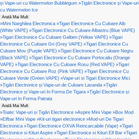
și Vape-uri cu Watermelon Bubblegum
»
Țigări Electronice și Vape-uri
cu Watermelon Ice
Arată Mai Mult
»
Mini Narghilea Electronica
»
Tigari Electronice Cu Culoare Alb
(White VAPE)
»
Tigari Electronice Cu Culoare Albastru (Blue VAPE)
»
Tigari Electronice Cu Culoare Galben (Yellow VAPE)
»
Tigari
Electronice Cu Culoare Gri (Grey VAPE)
»
Tigari Electronice Cu
Culoare Mov (Purple VAPE)
»
Tigari Electronice Cu Culoare Negru
(Black VAPE)
»
Tigari Electronice Cu Culoare Portocaliu (Orange
VAPE)
»
Tigari Electronice Cu Culoare Rosu (Red VAPE)
»
Tigari
Electronice Cu Culoare Roz (Pink VAPE)
»
Tigari Electronice Cu
Culoare Verde (Green VAPE)
»
Vape-uri si Tigari Electronice Mici
»
Țigări Electronice și Vape-uri de Culoare Lavanda
»
Țigări
Electronice și Vape-uri In Forma De Tigara
»
Țigări Electronice și
Vape-uri In Forma Patrata
Arată Mai Mult
»
Toate: Vape-uri și Țigări Electronice
»
Aspire Mini Vape
»
Box Mod
»
Elfbar Mini Vape
»
Kit-uri tigari electronice
»
Mod-uri De Tigari
Electronica
»
Tigari Electronice OXVA Reincarcabile (Vape)
»
Tigari
Electronice si Kituri Aspire
»
Tigari Electronice si Kituri Elf Bar
»
Tigari