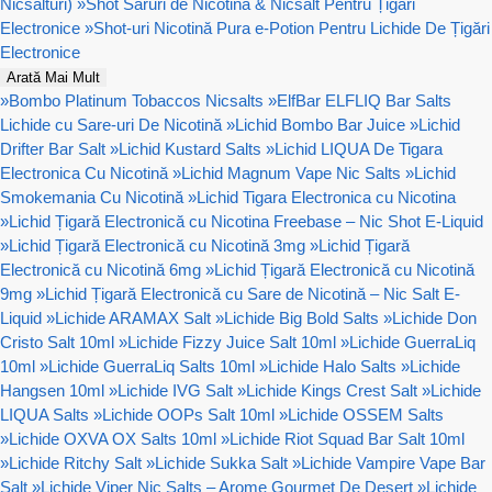
Nicsalturi)
»
Shot Săruri de Nicotină & Nicsalt Pentru Țigări
Electronice
»
Shot-uri Nicotină Pura e-Potion Pentru Lichide De Țigări
Electronice
Arată Mai Mult
»
Bombo Platinum Tobaccos Nicsalts
»
ElfBar ELFLIQ Bar Salts
Lichide cu Sare-uri De Nicotină
»
Lichid Bombo Bar Juice
»
Lichid
Drifter Bar Salt
»
Lichid Kustard Salts
»
Lichid LIQUA De Tigara
Electronica Cu Nicotină
»
Lichid Magnum Vape Nic Salts
»
Lichid
Smokemania Cu Nicotină
»
Lichid Tigara Electronica cu Nicotina
»
Lichid Țigară Electronică cu Nicotina Freebase – Nic Shot E-Liquid
»
Lichid Țigară Electronică cu Nicotină 3mg
»
Lichid Țigară
Electronică cu Nicotină 6mg
»
Lichid Țigară Electronică cu Nicotină
9mg
»
Lichid Țigară Electronică cu Sare de Nicotină – Nic Salt E-
Liquid
»
Lichide ARAMAX Salt
»
Lichide Big Bold Salts
»
Lichide Don
Cristo Salt 10ml
»
Lichide Fizzy Juice Salt 10ml
»
Lichide GuerraLiq
10ml
»
Lichide GuerraLiq Salts 10ml
»
Lichide Halo Salts
»
Lichide
Hangsen 10ml
»
Lichide IVG Salt
»
Lichide Kings Crest Salt
»
Lichide
LIQUA Salts
»
Lichide OOPs Salt 10ml
»
Lichide OSSEM Salts
»
Lichide OXVA OX Salts 10ml
»
Lichide Riot Squad Bar Salt 10ml
»
Lichide Ritchy Salt
»
Lichide Sukka Salt
»
Lichide Vampire Vape Bar
Salt
»
Lichide Viper Nic Salts – Arome Gourmet De Desert
»
Lichide