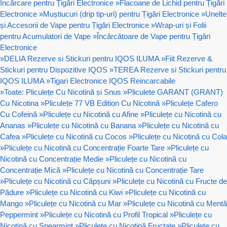
Încărcare pentru Țigări Electronice
»
Flacoane de Lichid pentru Țigări
Electronice
»
Muștiucuri (drip tip-uri) pentru Țigări Electronice
»
Unelte
și Accesorii de Vape pentru Țigări Electronice
»
Wrap-uri și Folii
pentru Acumulatori de Vape
»
Încărcătoare de Vape pentru Țigări
Electronice
»
DELIA Rezerve si Stickuri pentru IQOS ILUMA
»
Fiit Rezerve &
Stickuri pentru Dispozitive IQOS
»
TEREA Rezerve si Stickuri pentru
IQOS ILUMA
»
Tigari Electronice IQOS Reincarcabile
»
Toate: Pliculețe Cu Nicotină și Snus
»
Pliculete GARANT (GRANT)
Cu Nicotina
»
Pliculețe 77 VB Edition Cu Nicotină
»
Pliculețe Cafero
Cu Cofeină
»
Pliculețe cu Nicotină cu Afine
»
Pliculețe cu Nicotină cu
Ananas
»
Pliculețe cu Nicotină cu Banana
»
Pliculețe cu Nicotină cu
Cafea
»
Pliculețe cu Nicotină cu Cocos
»
Pliculețe cu Nicotină cu Cola
»
Pliculețe cu Nicotină cu Concentrație Foarte Tare
»
Pliculețe cu
Nicotină cu Concentrație Medie
»
Pliculețe cu Nicotină cu
Concentrație Mică
»
Pliculețe cu Nicotină cu Concentrație Tare
»
Pliculețe cu Nicotină cu Căpșuni
»
Pliculețe cu Nicotină cu Fructe de
Pădure
»
Pliculețe cu Nicotină cu Kiwi
»
Pliculețe cu Nicotină cu
Mango
»
Pliculețe cu Nicotină cu Mar
»
Pliculețe cu Nicotină cu Mentă
Peppermint
»
Pliculețe cu Nicotină cu Profil Tropical
»
Pliculețe cu
Nicotină cu Spearmint
»
Pliculețe cu Nicotină Fructate
»
Pliculețe cu