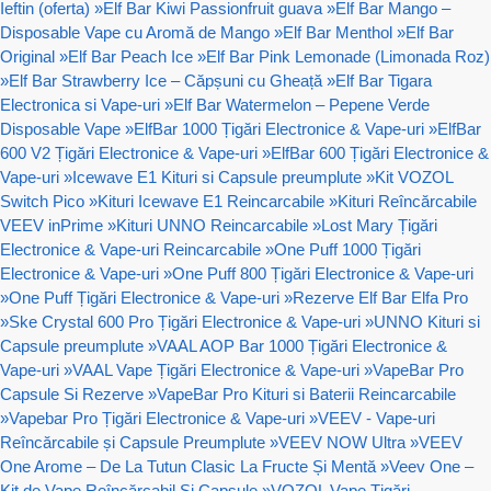
Ieftin (oferta)
»
Elf Bar Kiwi Passionfruit guava
»
Elf Bar Mango –
Disposable Vape cu Aromă de Mango
»
Elf Bar Menthol
»
Elf Bar
Original
»
Elf Bar Peach Ice
»
Elf Bar Pink Lemonade (Limonada Roz)
»
Elf Bar Strawberry Ice – Căpșuni cu Gheață
»
Elf Bar Tigara
Electronica si Vape-uri
»
Elf Bar Watermelon – Pepene Verde
Disposable Vape
»
ElfBar 1000 Țigări Electronice & Vape-uri
»
ElfBar
600 V2 Țigări Electronice & Vape-uri
»
ElfBar 600 Țigări Electronice &
Vape-uri
»
Icewave E1 Kituri si Capsule preumplute
»
Kit VOZOL
Switch Pico
»
Kituri Icewave E1 Reincarcabile
»
Kituri Reîncărcabile
VEEV inPrime
»
Kituri UNNO Reincarcabile
»
Lost Mary Țigări
Electronice & Vape-uri Reincarcabile
»
One Puff 1000 Țigări
Electronice & Vape-uri
»
One Puff 800 Țigări Electronice & Vape-uri
»
One Puff Țigări Electronice & Vape-uri
»
Rezerve Elf Bar Elfa Pro
»
Ske Crystal 600 Pro Țigări Electronice & Vape-uri
»
UNNO Kituri si
Capsule preumplute
»
VAAL AOP Bar 1000 Țigări Electronice &
Vape-uri
»
VAAL Vape Țigări Electronice & Vape-uri
»
VapeBar Pro
Capsule Si Rezerve
»
VapeBar Pro Kituri si Baterii Reincarcabile
»
Vapebar Pro Țigări Electronice & Vape-uri
»
VEEV - Vape-uri
Reîncărcabile și Capsule Preumplute
»
VEEV NOW Ultra
»
VEEV
One Arome – De La Tutun Clasic La Fructe Și Mentă
»
Veev One –
Kit de Vape Reîncărcabil Și Capsule
»
VOZOL Vape Țigări