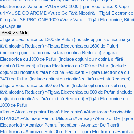
Electronice & Vape-uri
»
VUSE GO 1000 Țigări Electronice & Vape-
uri
»
VUSE GO AROME
»
Vuse Go Fără Nicotină – Țigări Electronice
0 mg
»
VUSE PRO ONE 1000
»
Vuse Vape – Țigări Electronice, Kituri
Și Capsule
Arată Mai Mult
»
Tigara Electronica cu 1200 de Pufuri (Include opțiuni cu nicotină și
fără nicotină Reduceri)
»
Tigara Electronica cu 1600 de Pufuri
(Include opțiuni cu nicotină și fără nicotină Reduceri)
»
Tigara
Electronica cu 1800 de Pufuri (Include opțiuni cu nicotină și fără
nicotină Reduceri)
»
Tigara Electronica cu 2000 de Pufuri (Include
opțiuni cu nicotină și fără nicotină Reduceri)
»
Tigara Electronica cu
2400 de Pufuri (Include opțiuni cu nicotină și fără nicotină Reduceri)
»
Tigara Electronica cu 600 de Pufuri (Include opțiuni cu nicotină și
fără nicotină Reduceri)
»
Tigara Electronica cu 800 de Pufuri (Include
opțiuni cu nicotină și fără nicotină Reduceri)
»
Țigări Electronice cu
1000 de Pufuri
»
Toate: Atomizor pentru Țigară Electronică
»
Atomizoare Servisabile
RTA/RDA
»
Atomizor Pentru Utilizatori Avansați - Atomizor De Țigară
Electronică
»
Atomizor Pentru Începători - Atomizor De Țigară
Electronică
»
Atomizor Sub-Ohm Pentru Țigară Electronică
»
Bumbac