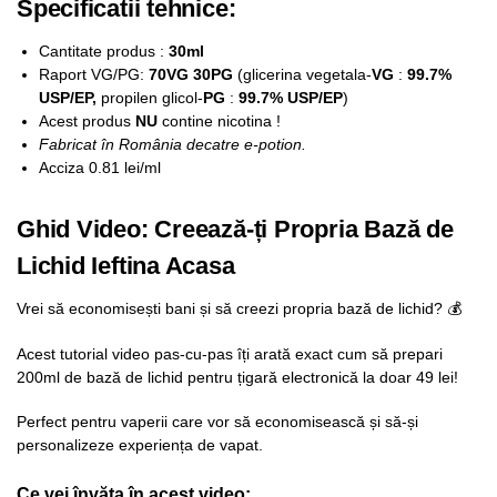
Specificatii tehnice:
Cantitate produs :
30ml
Raport VG/PG:
70VG 30PG
(glicerina vegetala-
VG
:
99.7%
USP/EP,
propilen glicol-
PG
:
99.7% USP/EP
)
Acest produs
NU
contine nicotina !
Fabricat în România decatre e-potion.
Acciza 0.81 lei/ml
Ghid Video: Creează-ți Propria Bază de
Lichid Ieftina Acasa
Vrei să economisești bani și să creezi propria bază de lichid? 💰
Acest tutorial video pas-cu-pas îți arată exact cum să prepari
200ml de bază de lichid pentru țigară electronică la doar 49 lei!
Perfect pentru vaperii care vor să economisească și să-și
personalizeze experiența de vapat.
Ce vei învăța în acest video: