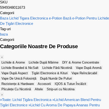
SKU
5949348011673
Categorii
Baza Lichid Tigara Electronica e-Potion
Bază e-Potion Pentru Lichide
De Țigări Electronice
Tag-uri
baza
Categorii
Categoriile Noastre De Produse
‹
Lichide & Arome
Lichide După Mărime
DIY & Arome Concentrate
Lichide Branded & NicSalt
Lichide Fără Nicotină
Vape După Aromă
Vape După Aspect
Țigări Electronice & Kituri
Vape Reîncărcabil
Vape De Unică Folosință
După Număr De Pufuri
Rezistențe & Hardware
Accesorii
IQOS & Tutun Încălzit
Pliculețe Cu Nicotină
Altele
Strip-uri cu Nicotina
›
»
Toate: Lichid Țigăra Electronica
»
Lichid American Blend Pentru
Țigări Electronice
»
Lichid Cu Aroma De Papaya Ananas Pentru