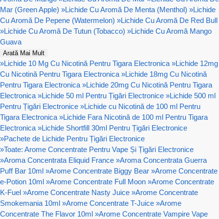
Mar (Green Apple)
»
Lichide Cu Aromă De Menta (Menthol)
»
Lichide
Cu Aromă De Pepene (Watermelon)
»
Lichide Cu Aromă De Red Bull
»
Lichide Cu Aromă De Tutun (Tobacco)
»
Lichide Cu Aromă Mango
Guava
Arată Mai Mult
»
Lichide 10 Mg Cu Nicotină Pentru Tigara Electronica
»
Lichide 12mg
Cu Nicotină Pentru Tigara Electronica
»
Lichide 18mg Cu Nicotină
Pentru Tigara Electronica
»
Lichide 20mg Cu Nicotină Pentru Tigara
Electronica
»
Lichide 50 ml Pentru Țigări Electronice
»
Lichide 500 ml
Pentru Țigări Electronice
»
Lichide cu Nicotină de 100 ml Pentru
Tigara Electronica
»
Lichide Fara Nicotină de 100 ml Pentru Tigara
Electronica
»
Lichide Shortfill 30ml Pentru Țigări Electronice
»
Pachete de Lichide Pentru Țigări Electronice
»
Toate: Arome Concentrate Pentru Vape Și Țigări Electronice
»
Aroma Concentrata Eliquid France
»
Aroma Concentrata Guerra
Puff Bar 10ml
»
Arome Concentrate Biggy Bear
»
Arome Concentrate
e-Potion 10ml
»
Arome Concentrate Full Moon
»
Arome Concentrate
K-Fuel
»
Arome Concentrate Nasty Juice
»
Arome Concentrate
Smokemania 10ml
»
Arome Concentrate T-Juice
»
Arome
Concentrate The Flavor 10ml
»
Arome Concentrate Vampire Vape