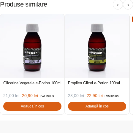
Produse similare
‹
›
Glicerina Vegetala e-Potion 100ml
Propilen Glicol e-Potion 100ml
21,00
lei
20,90
lei
23,00
lei
22,90
lei
TVA inclus
TVA inclus
Adaugă în coș
Adaugă în coș