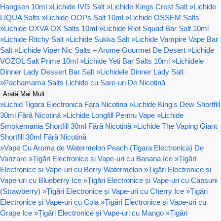
Hangsen 10ml
»
Lichide IVG Salt
»
Lichide Kings Crest Salt
»
Lichide
LIQUA Salts
»
Lichide OOPs Salt 10ml
»
Lichide OSSEM Salts
»
Lichide OXVA OX Salts 10ml
»
Lichide Riot Squad Bar Salt 10ml
»
Lichide Ritchy Salt
»
Lichide Sukka Salt
»
Lichide Vampire Vape Bar
Salt
»
Lichide Viper Nic Salts – Arome Gourmet De Desert
»
Lichide
VOZOL Salt Prime 10ml
»
Lichide Yeti Bar Salts 10ml
»
Lichidele
Dinner Lady Dessert Bar Salt
»
Lichidele Dinner Lady Salt
»
Pachamama Salts Lichide cu Sare-uri De Nicotină
Arată Mai Mult
»
Lichid Tigara Electronica Fara Nicotina
»
Lichide King's Dew Shortfill
30ml Fără Nicotină
»
Lichide Longfill Pentru Vape
»
Lichide
Smokemania Shortfill 30ml Fără Nicotină
»
Lichide The Vaping Giant
Shortfill 30ml Fără Nicotină
»
Vape Cu Aroma de Watermelon Peach (Tigara Electronica) De
Vanzare
»
Țigări Electronice și Vape-uri cu Banana Ice
»
Țigări
Electronice și Vape-uri cu Berry Watermelon
»
Țigări Electronice și
Vape-uri cu Blueberry Ice
»
Țigări Electronice și Vape-uri cu Capsuni
(Strawberry)
»
Țigări Electronice și Vape-uri cu Cherry Ice
»
Țigări
Electronice și Vape-uri cu Cola
»
Țigări Electronice și Vape-uri cu
Grape Ice
»
Țigări Electronice și Vape-uri cu Mango
»
Țigări