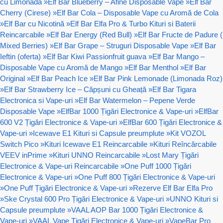
cu Limonadă
»
Elf Bar Blueberry – Afine Disposable Vape
»
Elf Bar
Cherry (Cirese)
»
Elf Bar Cola – Disposable Vape cu Aromă de Cola
»
Elf Bar cu Nicotină
»
Elf Bar Elfa Pro & Turbo Kituri si Baterii
Reincarcabile
»
Elf Bar Energy (Red Bull)
»
Elf Bar Fructe de Padure (
Mixed Berries)
»
Elf Bar Grape – Struguri Disposable Vape
»
Elf Bar
Ieftin (oferta)
»
Elf Bar Kiwi Passionfruit guava
»
Elf Bar Mango –
Disposable Vape cu Aromă de Mango
»
Elf Bar Menthol
»
Elf Bar
Original
»
Elf Bar Peach Ice
»
Elf Bar Pink Lemonade (Limonada Roz)
»
Elf Bar Strawberry Ice – Căpșuni cu Gheață
»
Elf Bar Tigara
Electronica si Vape-uri
»
Elf Bar Watermelon – Pepene Verde
Disposable Vape
»
ElfBar 1000 Țigări Electronice & Vape-uri
»
ElfBar
600 V2 Țigări Electronice & Vape-uri
»
ElfBar 600 Țigări Electronice &
Vape-uri
»
Icewave E1 Kituri si Capsule preumplute
»
Kit VOZOL
Switch Pico
»
Kituri Icewave E1 Reincarcabile
»
Kituri Reîncărcabile
VEEV inPrime
»
Kituri UNNO Reincarcabile
»
Lost Mary Țigări
Electronice & Vape-uri Reincarcabile
»
One Puff 1000 Țigări
Electronice & Vape-uri
»
One Puff 800 Țigări Electronice & Vape-uri
»
One Puff Țigări Electronice & Vape-uri
»
Rezerve Elf Bar Elfa Pro
»
Ske Crystal 600 Pro Țigări Electronice & Vape-uri
»
UNNO Kituri si
Capsule preumplute
»
VAAL AOP Bar 1000 Țigări Electronice &
Vape-uri
»
VAAL Vape Țigări Electronice & Vape-uri
»
VapeBar Pro