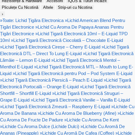
Rezistențe & Hardware
Accesorii
IQOS & Tutun Încălzit
Pliculețe Cu Nicotină
Altele
Strip-uri cu Nicotina
›
»
Toate: Lichid Țigăra Electronica
»
Lichid American Blend Pentru
Țigări Electronice
»
Lichid Cu Aroma De Papaya Ananas Pentru
Țigări Electronice
»
Lichid Țigară Electronică 10ml – E-Liquid TPD
10ml
»
Lichid Țigară Electronică Ciocolată – Chocolate E-Liquid
»
Lichid Țigară Electronică Cireșe – Cherry E-Liquid
»
Lichid Țigară
Electronică DTL – Direct To Lung E-Liquid
»
Lichid Țigară Electronică
Lămâie – Lemon E-Liquid
»
Lichid Țigară Electronică Mentol –
Menthol E-Liquid
»
Lichid Țigară Electronică MTL – Mouth to Lung E-
Liquid
»
Lichid Țigară Electronică pentru Pod – Pod System E-Liquid
»
Lichid Țigară Electronică Piersică – Peach E-Liquid
»
Lichid Țigară
Electronică Portocală – Orange E-Liquid
»
Lichid Țigară Electronică
Shortfill – Shortfill E-Liquid
»
Lichid Țigară Electronică Struguri –
Grape E-Liquid
»
Lichid Țigară Electronică Vanilie – Vanilla E-Liquid
»
Lichid Țigară Electronică Zmeură – Raspberry E-Liquid
»
Lichide Cu
Aroma De Banana
»
Lichide Cu Aroma De Blueberry (Afine)
»
Lichide
Cu Aroma De Fructe De Padure
»
Lichide Cu Aroma De Kent
»
Lichide Cu Aroma Dulce (Lichide Dulci)
»
Lichide Cu Aromă De
Ananas (Pineapple)
»
Lichide Cu Aromă De Cafea (Coffee)
»
Lichide