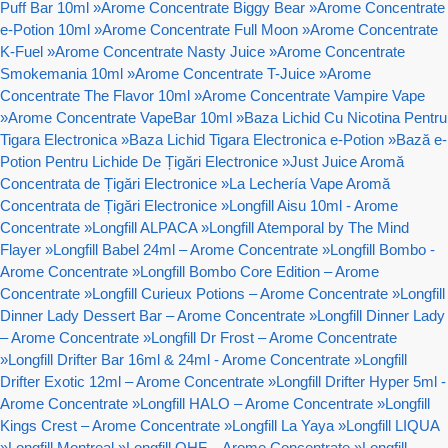
Puff Bar 10ml
»
Arome Concentrate Biggy Bear
»
Arome Concentrate
e-Potion 10ml
»
Arome Concentrate Full Moon
»
Arome Concentrate
K-Fuel
»
Arome Concentrate Nasty Juice
»
Arome Concentrate
Smokemania 10ml
»
Arome Concentrate T-Juice
»
Arome
Concentrate The Flavor 10ml
»
Arome Concentrate Vampire Vape
»
Arome Concentrate VapeBar 10ml
»
Baza Lichid Cu Nicotina Pentru
Tigara Electronica
»
Baza Lichid Tigara Electronica e-Potion
»
Bază e-
Potion Pentru Lichide De Țigări Electronice
»
Just Juice Aromă
Concentrata de Țigări Electronice
»
La Lechería Vape Aromă
Concentrata de Țigări Electronice
»
Longfill Aisu 10ml - Arome
Concentrate
»
Longfill ALPACA
»
Longfill Atemporal by The Mind
Flayer
»
Longfill Babel 24ml – Arome Concentrate
»
Longfill Bombo -
Arome Concentrate
»
Longfill Bombo Core Edition – Arome
Concentrate
»
Longfill Curieux Potions – Arome Concentrate
»
Longfill
Dinner Lady Dessert Bar – Arome Concentrate
»
Longfill Dinner Lady
– Arome Concentrate
»
Longfill Dr Frost – Arome Concentrate
»
Longfill Drifter Bar 16ml & 24ml - Arome Concentrate
»
Longfill
Drifter Exotic 12ml – Arome Concentrate
»
Longfill Drifter Hyper 5ml -
Arome Concentrate
»
Longfill HALO – Arome Concentrate
»
Longfill
Kings Crest – Arome Concentrate
»
Longfill La Yaya
»
Longfill LIQUA
»
Longfill Montreal
»
Longfill OHF – Arome Concentrate
»
Longfill