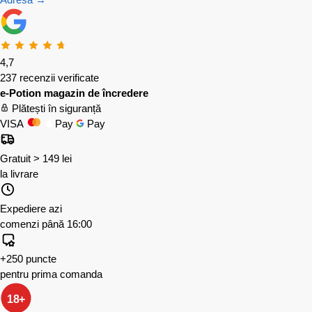
4,7
237 recenzii verificate
e-Potion magazin de încredere
Plătești în siguranță
VISA
Pay
Pay
Gratuit > 149 lei
la livrare
Expediere azi
comenzi până 16:00
+250 puncte
pentru prima comanda
18+