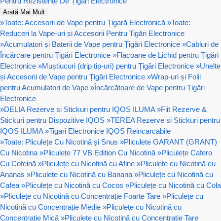
Pentru Rezistențe De Țigari Electronice
Arată Mai Mult
»
Toate: Accesorii de Vape pentru Țigară Electronică
»
Toate:
Reduceri la Vape-uri și Accesorii Pentru Tigări Electronice
»
Acumulatori și Baterii de Vape pentru Țigări Electronice
»
Cabluri de
Încărcare pentru Țigări Electronice
»
Flacoane de Lichid pentru Țigări
Electronice
»
Muștiucuri (drip tip-uri) pentru Țigări Electronice
»
Unelte
și Accesorii de Vape pentru Țigări Electronice
»
Wrap-uri și Folii
pentru Acumulatori de Vape
»
Încărcătoare de Vape pentru Țigări
Electronice
»
DELIA Rezerve si Stickuri pentru IQOS ILUMA
»
Fiit Rezerve &
Stickuri pentru Dispozitive IQOS
»
TEREA Rezerve si Stickuri pentru
IQOS ILUMA
»
Tigari Electronice IQOS Reincarcabile
»
Toate: Pliculețe Cu Nicotină și Snus
»
Pliculete GARANT (GRANT)
Cu Nicotina
»
Pliculețe 77 VB Edition Cu Nicotină
»
Pliculețe Cafero
Cu Cofeină
»
Pliculețe cu Nicotină cu Afine
»
Pliculețe cu Nicotină cu
Ananas
»
Pliculețe cu Nicotină cu Banana
»
Pliculețe cu Nicotină cu
Cafea
»
Pliculețe cu Nicotină cu Cocos
»
Pliculețe cu Nicotină cu Cola
»
Pliculețe cu Nicotină cu Concentrație Foarte Tare
»
Pliculețe cu
Nicotină cu Concentrație Medie
»
Pliculețe cu Nicotină cu
Concentrație Mică
»
Pliculețe cu Nicotină cu Concentrație Tare