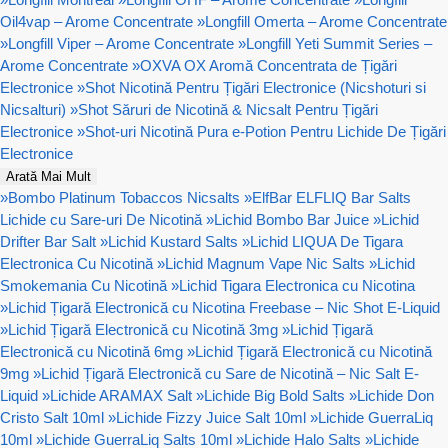
Oil4vap – Arome Concentrate
»
Longfill Omerta – Arome Concentrate
»
Longfill Viper – Arome Concentrate
»
Longfill Yeti Summit Series –
Arome Concentrate
»
OXVA OX Aromă Concentrata de Țigări
Electronice
»
Shot Nicotină Pentru Țigări Electronice (Nicshoturi si
Nicsalturi)
»
Shot Săruri de Nicotină & Nicsalt Pentru Țigări
Electronice
»
Shot-uri Nicotină Pura e-Potion Pentru Lichide De Țigări
Electronice
Arată Mai Mult
»
Bombo Platinum Tobaccos Nicsalts
»
ElfBar ELFLIQ Bar Salts
Lichide cu Sare-uri De Nicotină
»
Lichid Bombo Bar Juice
»
Lichid
Drifter Bar Salt
»
Lichid Kustard Salts
»
Lichid LIQUA De Tigara
Electronica Cu Nicotină
»
Lichid Magnum Vape Nic Salts
»
Lichid
Smokemania Cu Nicotină
»
Lichid Tigara Electronica cu Nicotina
»
Lichid Țigară Electronică cu Nicotina Freebase – Nic Shot E-Liquid
»
Lichid Țigară Electronică cu Nicotină 3mg
»
Lichid Țigară
Electronică cu Nicotină 6mg
»
Lichid Țigară Electronică cu Nicotină
9mg
»
Lichid Țigară Electronică cu Sare de Nicotină – Nic Salt E-
Liquid
»
Lichide ARAMAX Salt
»
Lichide Big Bold Salts
»
Lichide Don
Cristo Salt 10ml
»
Lichide Fizzy Juice Salt 10ml
»
Lichide GuerraLiq
10ml
»
Lichide GuerraLiq Salts 10ml
»
Lichide Halo Salts
»
Lichide