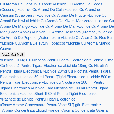
Cu Aromă De Capsuni si Rodie
»
Lichide Cu Aromă De Cocos
(Coconut)
»
Lichide Cu Aromă De Cola
»
Lichide Cu Aromă de
Căpșuni (Strawberry)
»
Lichide Cu Aromă De Fructe
»
Lichide Cu
Aromă De Kiwi
»
Lichide Cu Aromă De Kiwi si Mar Verde
»
Lichide Cu
Aromă De Mango
»
Lichide Cu Aromă De Mar
»
Lichide Cu Aromă De
Mar (Green Apple)
»
Lichide Cu Aromă De Menta (Menthol)
»
Lichide
Cu Aromă De Pepene (Watermelon)
»
Lichide Cu Aromă De Red Bull
»
Lichide Cu Aromă De Tutun (Tobacco)
»
Lichide Cu Aromă Mango
Guava
Arată Mai Mult
»
Lichide 10 Mg Cu Nicotină Pentru Tigara Electronica
»
Lichide 12mg
Cu Nicotină Pentru Tigara Electronica
»
Lichide 18mg Cu Nicotină
Pentru Tigara Electronica
»
Lichide 20mg Cu Nicotină Pentru Tigara
Electronica
»
Lichide 50 ml Pentru Țigări Electronice
»
Lichide 500 ml
Pentru Țigări Electronice
»
Lichide cu Nicotină de 100 ml Pentru
Tigara Electronica
»
Lichide Fara Nicotină de 100 ml Pentru Tigara
Electronica
»
Lichide Shortfill 30ml Pentru Țigări Electronice
»
Pachete de Lichide Pentru Țigări Electronice
»
Toate: Arome Concentrate Pentru Vape Și Țigări Electronice
»
Aroma Concentrata Eliquid France
»
Aroma Concentrata Guerra