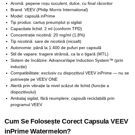
Aromă: pepene roșu suculent, dulce, cu final răcoritor
Brand: VEEV (Philip Morris International)
Model: capsulă inPrime
Tip produs: cartuș preumplut și sigilat
Capacitate lichid: 2 ml (conform TPD)
Concentrație nicotină: 20 mg/ml (1,8%)
Tip nicotină: sare de nicotină (nicsalt)
Autonomie: până la 1.400 de pufuri per capsulă
Stil de vapare: tragere strânsă, ca la o țigară (MTL)
Sistem de încălzire: AdvanceVape Induction System™ (prin
inducție)
Compatibilitate: exclusiv cu dispozitivul VEEV inPrime — nu se
potrivește pe VEEV ONE
Alertă prin vibrație la nivel scăzut de lichid (funcție a
dispozitivului)
Ambalaj sigilat, fără reumplere; capsulă reciclabilă prin
programul VEEV
Cum Se Folosește Corect Capsula VEEV
inPrime Watermelon?