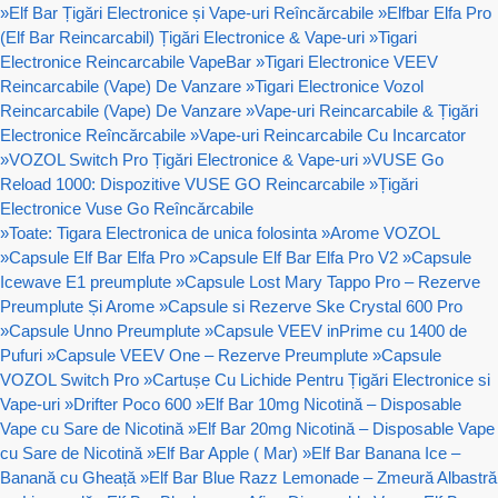
»
Elf Bar Țigări Electronice și Vape-uri Reîncărcabile
»
Elfbar Elfa Pro
(Elf Bar Reincarcabil) Țigări Electronice & Vape-uri
»
Tigari
Electronice Reincarcabile VapeBar
»
Tigari Electronice VEEV
Reincarcabile (Vape) De Vanzare
»
Tigari Electronice Vozol
Reincarcabile (Vape) De Vanzare
»
Vape-uri Reincarcabile & Țigări
Electronice Reîncărcabile
»
Vape-uri Reincarcabile Cu Incarcator
»
VOZOL Switch Pro Țigări Electronice & Vape-uri
»
VUSE Go
Reload 1000: Dispozitive VUSE GO Reincarcabile
»
Țigări
Electronice Vuse Go Reîncărcabile
»
Toate: Tigara Electronica de unica folosinta
»
Arome VOZOL
»
Capsule Elf Bar Elfa Pro
»
Capsule Elf Bar Elfa Pro V2
»
Capsule
Icewave E1 preumplute
»
Capsule Lost Mary Tappo Pro – Rezerve
Preumplute Și Arome
»
Capsule si Rezerve Ske Crystal 600 Pro
»
Capsule Unno Preumplute
»
Capsule VEEV inPrime cu 1400 de
Pufuri
»
Capsule VEEV One – Rezerve Preumplute
»
Capsule
VOZOL Switch Pro
»
Cartușe Cu Lichide Pentru Țigări Electronice si
Vape-uri
»
Drifter Poco 600
»
Elf Bar 10mg Nicotină – Disposable
Vape cu Sare de Nicotină
»
Elf Bar 20mg Nicotină – Disposable Vape
cu Sare de Nicotină
»
Elf Bar Apple ( Mar)
»
Elf Bar Banana Ice –
Banană cu Gheață
»
Elf Bar Blue Razz Lemonade – Zmeură Albastră