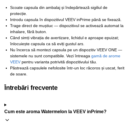
Scoate capsula din ambalaj și îndepărtează sigiliul de
protecție.
Introdu capsula în dispozitivul VEEV inPrime până se fixează.
Trage direct de muștiuc — dispozitivul se activează automat la
inhalare, fără buton.
Când simți vibrația de avertizare, lichidul e aproape epuizat;
înlocuiește capsula ca să eviți gustul ars.
Nu încerca să montezi capsula pe un dispozitiv VEEV ONE —
sistemele nu sunt compatibile. Vezi întreaga
gamă de arome
VEEV
pentru varianta potrivită dispozitivului tău.
Păstrează capsulele nefolosite într-un loc răcoros și uscat, ferit
de soare.
Întrebări frecvente
Cum este aroma Watermelon la VEEV inPrime?