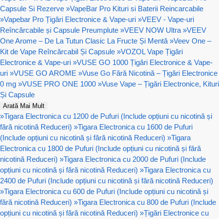
Capsule Si Rezerve
»
VapeBar Pro Kituri si Baterii Reincarcabile
»
Vapebar Pro Țigări Electronice & Vape-uri
»
VEEV - Vape-uri
Reîncărcabile și Capsule Preumplute
»
VEEV NOW Ultra
»
VEEV
One Arome – De La Tutun Clasic La Fructe Și Mentă
»
Veev One –
Kit de Vape Reîncărcabil Și Capsule
»
VOZOL Vape Țigări
Electronice & Vape-uri
»
VUSE GO 1000 Țigări Electronice & Vape-
uri
»
VUSE GO AROME
»
Vuse Go Fără Nicotină – Țigări Electronice
0 mg
»
VUSE PRO ONE 1000
»
Vuse Vape – Țigări Electronice, Kituri
Și Capsule
Arată Mai Mult
»
Tigara Electronica cu 1200 de Pufuri (Include opțiuni cu nicotină și
fără nicotină Reduceri)
»
Tigara Electronica cu 1600 de Pufuri
(Include opțiuni cu nicotină și fără nicotină Reduceri)
»
Tigara
Electronica cu 1800 de Pufuri (Include opțiuni cu nicotină și fără
nicotină Reduceri)
»
Tigara Electronica cu 2000 de Pufuri (Include
opțiuni cu nicotină și fără nicotină Reduceri)
»
Tigara Electronica cu
2400 de Pufuri (Include opțiuni cu nicotină și fără nicotină Reduceri)
»
Tigara Electronica cu 600 de Pufuri (Include opțiuni cu nicotină și
fără nicotină Reduceri)
»
Tigara Electronica cu 800 de Pufuri (Include
opțiuni cu nicotină și fără nicotină Reduceri)
»
Țigări Electronice cu