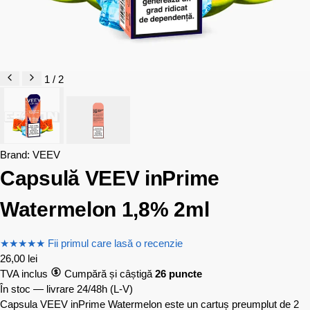
1 / 2
Brand:
VEEV
Capsulă VEEV inPrime
Watermelon 1,8% 2ml
★
★
★
★
★
Fii primul care lasă o recenzie
26,00
lei
TVA inclus
Cumpără și câștigă
26 puncte
În stoc — livrare 24/48h
(L-V)
Capsula VEEV inPrime Watermelon este un cartuș preumplut de 2