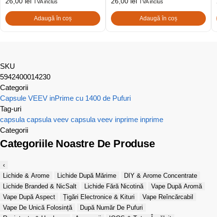
26,00
lei
26,00
lei
TVA inclus
TVA inclus
Adaugă în coș
Adaugă în coș
SKU
5942400014230
Categorii
Capsule VEEV inPrime cu 1400 de Pufuri
Tag-uri
capsula
capsula veev
capsula veev inprime
inprime
Categorii
Categoriile Noastre De Produse
‹
Lichide & Arome
Lichide După Mărime
DIY & Arome Concentrate
Lichide Branded & NicSalt
Lichide Fără Nicotină
Vape După Aromă
Vape După Aspect
Țigări Electronice & Kituri
Vape Reîncărcabil
Vape De Unică Folosință
După Număr De Pufuri