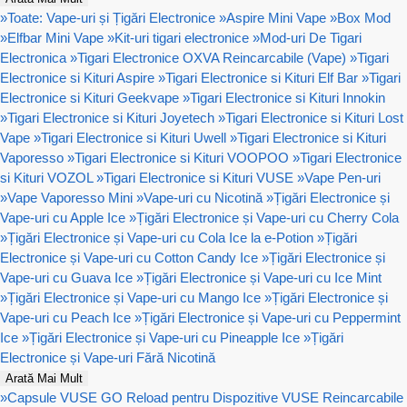
»
Toate: Vape-uri și Țigări Electronice
»
Aspire Mini Vape
»
Box Mod
»
Elfbar Mini Vape
»
Kit-uri tigari electronice
»
Mod-uri De Tigari
Electronica
»
Tigari Electronice OXVA Reincarcabile (Vape)
»
Tigari
Electronice si Kituri Aspire
»
Tigari Electronice si Kituri Elf Bar
»
Tigari
Electronice si Kituri Geekvape
»
Tigari Electronice si Kituri Innokin
»
Tigari Electronice si Kituri Joyetech
»
Tigari Electronice si Kituri Lost
Vape
»
Tigari Electronice si Kituri Uwell
»
Tigari Electronice si Kituri
Vaporesso
»
Tigari Electronice si Kituri VOOPOO
»
Tigari Electronice
si Kituri VOZOL
»
Tigari Electronice si Kituri VUSE
»
Vape Pen-uri
»
Vape Vaporesso Mini
»
Vape-uri cu Nicotină
»
Țigări Electronice și
Vape-uri cu Apple Ice
»
Țigări Electronice și Vape-uri cu Cherry Cola
»
Țigări Electronice și Vape-uri cu Cola Ice la e-Potion
»
Țigări
Electronice și Vape-uri cu Cotton Candy Ice
»
Țigări Electronice și
Vape-uri cu Guava Ice
»
Țigări Electronice și Vape-uri cu Ice Mint
»
Țigări Electronice și Vape-uri cu Mango Ice
»
Țigări Electronice și
Vape-uri cu Peach Ice
»
Țigări Electronice și Vape-uri cu Peppermint
Ice
»
Țigări Electronice și Vape-uri cu Pineapple Ice
»
Țigări
Electronice și Vape-uri Fără Nicotină
Arată Mai Mult
»
Capsule VUSE GO Reload pentru Dispozitive VUSE Reincarcabile