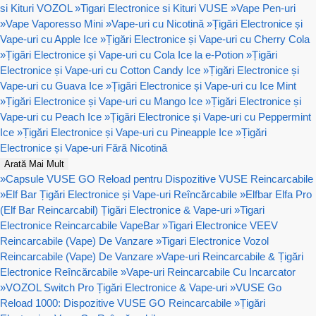
si Kituri VOZOL
»
Tigari Electronice si Kituri VUSE
»
Vape Pen-uri
»
Vape Vaporesso Mini
»
Vape-uri cu Nicotină
»
Țigări Electronice și
Vape-uri cu Apple Ice
»
Țigări Electronice și Vape-uri cu Cherry Cola
»
Țigări Electronice și Vape-uri cu Cola Ice la e-Potion
»
Țigări
Electronice și Vape-uri cu Cotton Candy Ice
»
Țigări Electronice și
Vape-uri cu Guava Ice
»
Țigări Electronice și Vape-uri cu Ice Mint
»
Țigări Electronice și Vape-uri cu Mango Ice
»
Țigări Electronice și
Vape-uri cu Peach Ice
»
Țigări Electronice și Vape-uri cu Peppermint
Ice
»
Țigări Electronice și Vape-uri cu Pineapple Ice
»
Țigări
Electronice și Vape-uri Fără Nicotină
Arată Mai Mult
»
Capsule VUSE GO Reload pentru Dispozitive VUSE Reincarcabile
»
Elf Bar Țigări Electronice și Vape-uri Reîncărcabile
»
Elfbar Elfa Pro
(Elf Bar Reincarcabil) Țigări Electronice & Vape-uri
»
Tigari
Electronice Reincarcabile VapeBar
»
Tigari Electronice VEEV
Reincarcabile (Vape) De Vanzare
»
Tigari Electronice Vozol
Reincarcabile (Vape) De Vanzare
»
Vape-uri Reincarcabile & Țigări
Electronice Reîncărcabile
»
Vape-uri Reincarcabile Cu Incarcator
»
VOZOL Switch Pro Țigări Electronice & Vape-uri
»
VUSE Go
Reload 1000: Dispozitive VUSE GO Reincarcabile
»
Țigări