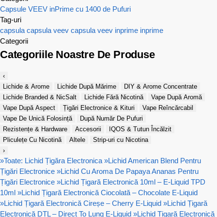
Capsule VEEV inPrime cu 1400 de Pufuri
Tag-uri
capsula
capsula veev
capsula veev inprime
inprime
Categorii
Categoriile Noastre De Produse
‹
Lichide & Arome
Lichide După Mărime
DIY & Arome Concentrate
Lichide Branded & NicSalt
Lichide Fără Nicotină
Vape După Aromă
Vape După Aspect
Țigări Electronice & Kituri
Vape Reîncărcabil
Vape De Unică Folosință
După Număr De Pufuri
Rezistențe & Hardware
Accesorii
IQOS & Tutun Încălzit
Pliculețe Cu Nicotină
Altele
Strip-uri cu Nicotina
›
»
Toate: Lichid Țigăra Electronica
»
Lichid American Blend Pentru
Țigări Electronice
»
Lichid Cu Aroma De Papaya Ananas Pentru
Țigări Electronice
»
Lichid Țigară Electronică 10ml – E-Liquid TPD
10ml
»
Lichid Țigară Electronică Ciocolată – Chocolate E-Liquid
»
Lichid Țigară Electronică Cireșe – Cherry E-Liquid
»
Lichid Țigară
Electronică DTL – Direct To Lung E-Liquid
»
Lichid Țigară Electronică