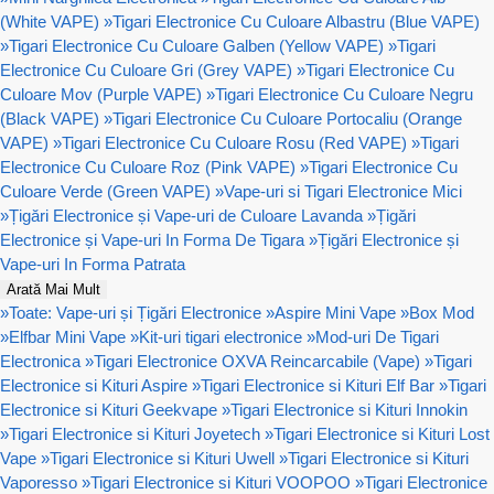
(White VAPE)
»
Tigari Electronice Cu Culoare Albastru (Blue VAPE)
»
Tigari Electronice Cu Culoare Galben (Yellow VAPE)
»
Tigari
Electronice Cu Culoare Gri (Grey VAPE)
»
Tigari Electronice Cu
Culoare Mov (Purple VAPE)
»
Tigari Electronice Cu Culoare Negru
(Black VAPE)
»
Tigari Electronice Cu Culoare Portocaliu (Orange
VAPE)
»
Tigari Electronice Cu Culoare Rosu (Red VAPE)
»
Tigari
Electronice Cu Culoare Roz (Pink VAPE)
»
Tigari Electronice Cu
Culoare Verde (Green VAPE)
»
Vape-uri si Tigari Electronice Mici
»
Țigări Electronice și Vape-uri de Culoare Lavanda
»
Țigări
Electronice și Vape-uri In Forma De Tigara
»
Țigări Electronice și
Vape-uri In Forma Patrata
Arată Mai Mult
»
Toate: Vape-uri și Țigări Electronice
»
Aspire Mini Vape
»
Box Mod
»
Elfbar Mini Vape
»
Kit-uri tigari electronice
»
Mod-uri De Tigari
Electronica
»
Tigari Electronice OXVA Reincarcabile (Vape)
»
Tigari
Electronice si Kituri Aspire
»
Tigari Electronice si Kituri Elf Bar
»
Tigari
Electronice si Kituri Geekvape
»
Tigari Electronice si Kituri Innokin
»
Tigari Electronice si Kituri Joyetech
»
Tigari Electronice si Kituri Lost
Vape
»
Tigari Electronice si Kituri Uwell
»
Tigari Electronice si Kituri
Vaporesso
»
Tigari Electronice si Kituri VOOPOO
»
Tigari Electronice