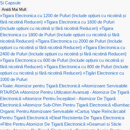
Și Capsule
Arată Mai Mult
»
Tigara Electronica cu 1200 de Pufuri (Include opțiuni cu nicotină și
fără nicotină Reduceri)
»
Tigara Electronica cu 1600 de Pufuri
(Include opțiuni cu nicotină și fără nicotină Reduceri)
»
Tigara
Electronica cu 1800 de Pufuri (Include opțiuni cu nicotină și fără
nicotină Reduceri)
»
Tigara Electronica cu 2000 de Pufuri (Include
opțiuni cu nicotină și fără nicotină Reduceri)
»
Tigara Electronica cu
2400 de Pufuri (Include opțiuni cu nicotină și fără nicotină Reduceri)
»
Tigara Electronica cu 600 de Pufuri (Include opțiuni cu nicotină și
fără nicotină Reduceri)
»
Tigara Electronica cu 800 de Pufuri (Include
opțiuni cu nicotină și fără nicotină Reduceri)
»
Țigări Electronice cu
1000 de Pufuri
»
Toate: Atomizor pentru Țigară Electronică
»
Atomizoare Servisabile
RTA/RDA
»
Atomizor Pentru Utilizatori Avansați - Atomizor De Țigară
Electronică
»
Atomizor Pentru Începători - Atomizor De Țigară
Electronică
»
Atomizor Sub-Ohm Pentru Țigară Electronică
»
Bumbac
Organic Pentru Atomizoare Servisabile
»
Cartuș Vape Reîncărcabil
Pentru Țigară Electronică
»
Eleaf Rezistenta De Tigara Electronica
»
Filtre Pentru Atomizor De Țigară Electronică
»
Geamuri si Sticle