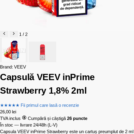
1 / 2
Brand:
VEEV
Capsulă VEEV inPrime
Strawberry 1,8% 2ml
★
★
★
★
★
Fii primul care lasă o recenzie
26,00
lei
TVA inclus
Cumpără și câștigă
26 puncte
În stoc — livrare 24/48h
(L-V)
Capsula VEEV inPrime Strawberry este un cartuș preumplut de 2 ml