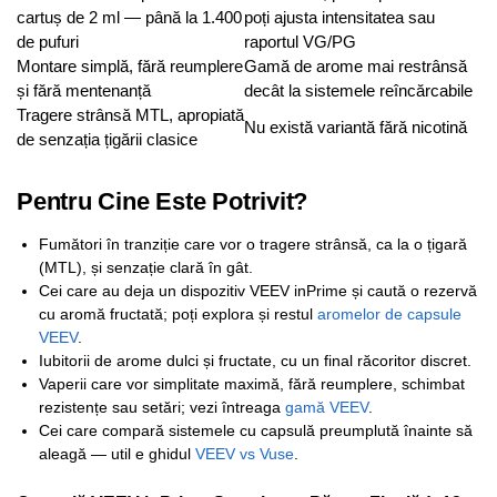
cartuș de 2 ml — până la 1.400
poți ajusta intensitatea sau
de pufuri
raportul VG/PG
Montare simplă, fără reumplere
Gamă de arome mai restrânsă
și fără mentenanță
decât la sistemele reîncărcabile
Tragere strânsă MTL, apropiată
Nu există variantă fără nicotină
de senzația țigării clasice
Pentru Cine Este Potrivit?
Fumători în tranziție care vor o tragere strânsă, ca la o țigară
(MTL), și senzație clară în gât.
Cei care au deja un dispozitiv VEEV inPrime și caută o rezervă
cu aromă fructată; poți explora și restul
aromelor de capsule
VEEV
.
Iubitorii de arome dulci și fructate, cu un final răcoritor discret.
Vaperii care vor simplitate maximă, fără reumplere, schimbat
rezistențe sau setări; vezi întreaga
gamă VEEV
.
Cei care compară sistemele cu capsulă preumplută înainte să
aleagă — util e ghidul
VEEV vs Vuse
.