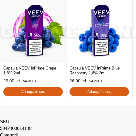
Capsulă VEEV inPrime Grape
Capsulă VEEV inPrime Blue
1,8% 2ml
Raspberry 1,8% 2ml
26,00
lei
26,00
lei
TVA inclus
TVA inclus
Adaugă în coș
Adaugă în coș
SKU
5942400014148
Categorii