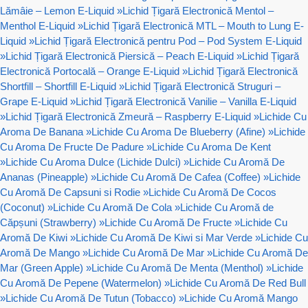
Lămâie – Lemon E-Liquid
»
Lichid Țigară Electronică Mentol –
Menthol E-Liquid
»
Lichid Țigară Electronică MTL – Mouth to Lung E-
Liquid
»
Lichid Țigară Electronică pentru Pod – Pod System E-Liquid
»
Lichid Țigară Electronică Piersică – Peach E-Liquid
»
Lichid Țigară
Electronică Portocală – Orange E-Liquid
»
Lichid Țigară Electronică
Shortfill – Shortfill E-Liquid
»
Lichid Țigară Electronică Struguri –
Grape E-Liquid
»
Lichid Țigară Electronică Vanilie – Vanilla E-Liquid
»
Lichid Țigară Electronică Zmeură – Raspberry E-Liquid
»
Lichide Cu
Aroma De Banana
»
Lichide Cu Aroma De Blueberry (Afine)
»
Lichide
Cu Aroma De Fructe De Padure
»
Lichide Cu Aroma De Kent
»
Lichide Cu Aroma Dulce (Lichide Dulci)
»
Lichide Cu Aromă De
Ananas (Pineapple)
»
Lichide Cu Aromă De Cafea (Coffee)
»
Lichide
Cu Aromă De Capsuni si Rodie
»
Lichide Cu Aromă De Cocos
(Coconut)
»
Lichide Cu Aromă De Cola
»
Lichide Cu Aromă de
Căpșuni (Strawberry)
»
Lichide Cu Aromă De Fructe
»
Lichide Cu
Aromă De Kiwi
»
Lichide Cu Aromă De Kiwi si Mar Verde
»
Lichide Cu
Aromă De Mango
»
Lichide Cu Aromă De Mar
»
Lichide Cu Aromă De
Mar (Green Apple)
»
Lichide Cu Aromă De Menta (Menthol)
»
Lichide
Cu Aromă De Pepene (Watermelon)
»
Lichide Cu Aromă De Red Bull
»
Lichide Cu Aromă De Tutun (Tobacco)
»
Lichide Cu Aromă Mango