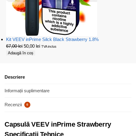
Kit VEEV inPrime Silck Black Strawberry 1.8%
67,00
lei
50,00
lei
TVA inclus
Adaugă în coș
Descriere
Informații suplimentare
Recenzii
0
Capsulă VEEV inPrime Strawberry
Specificații Tehnice