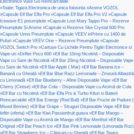
Electronice Vuse Go Reîncărcabile
»
Toate: Tigara Electronica de unica folosinta
»
Arome VOZOL
»
Capsule Elf Bar Elfa Pro
»
Capsule Elf Bar Elfa Pro V2
»
Capsule
Icewave E1 preumplute
»
Capsule Lost Mary Tappo Pro – Rezerve
Preumplute Și Arome
»
Capsule si Rezerve Ske Crystal 600 Pro
»
Capsule Unno Preumplute
»
Capsule VEEV inPrime cu 1400 de
Pufuri
»
Capsule VEEV One – Rezerve Preumplute
»
Capsule
VOZOL Switch Pro
»
Cartușe Cu Lichide Pentru Țigări Electronice si
Vape-uri
»
Drifter Poco 600
»
Elf Bar 10mg Nicotină – Disposable
Vape cu Sare de Nicotină
»
Elf Bar 20mg Nicotină – Disposable Vape
cu Sare de Nicotină
»
Elf Bar Apple ( Mar)
»
Elf Bar Banana Ice –
Banană cu Gheață
»
Elf Bar Blue Razz Lemonade – Zmeură Albastră
cu Limonadă
»
Elf Bar Blueberry – Afine Disposable Vape
»
Elf Bar
Cherry (Cirese)
»
Elf Bar Cola – Disposable Vape cu Aromă de Cola
»
Elf Bar cu Nicotină
»
Elf Bar Elfa Pro & Turbo Kituri si Baterii
Reincarcabile
»
Elf Bar Energy (Red Bull)
»
Elf Bar Fructe de Padure (
Mixed Berries)
»
Elf Bar Grape – Struguri Disposable Vape
»
Elf Bar
Ieftin (oferta)
»
Elf Bar Kiwi Passionfruit guava
»
Elf Bar Mango –
Disposable Vape cu Aromă de Mango
»
Elf Bar Menthol
»
Elf Bar
Original
»
Elf Bar Peach Ice
»
Elf Bar Pink Lemonade (Limonada Roz)
»
Elf Bar Strawberry Ice – Căpșuni cu Gheață
»
Elf Bar Tigara