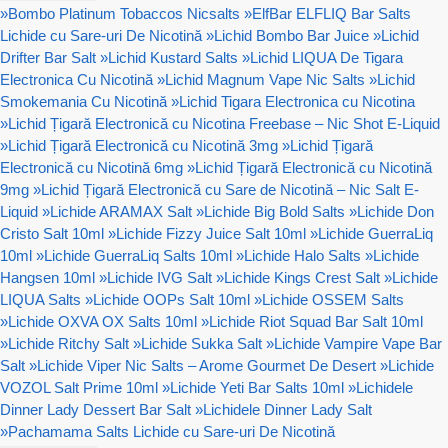
»
Bombo Platinum Tobaccos Nicsalts
»
ElfBar ELFLIQ Bar Salts
Lichide cu Sare-uri De Nicotină
»
Lichid Bombo Bar Juice
»
Lichid
Drifter Bar Salt
»
Lichid Kustard Salts
»
Lichid LIQUA De Tigara
Electronica Cu Nicotină
»
Lichid Magnum Vape Nic Salts
»
Lichid
Smokemania Cu Nicotină
»
Lichid Tigara Electronica cu Nicotina
»
Lichid Țigară Electronică cu Nicotina Freebase – Nic Shot E-Liquid
»
Lichid Țigară Electronică cu Nicotină 3mg
»
Lichid Țigară
Electronică cu Nicotină 6mg
»
Lichid Țigară Electronică cu Nicotină
9mg
»
Lichid Țigară Electronică cu Sare de Nicotină – Nic Salt E-
Liquid
»
Lichide ARAMAX Salt
»
Lichide Big Bold Salts
»
Lichide Don
Cristo Salt 10ml
»
Lichide Fizzy Juice Salt 10ml
»
Lichide GuerraLiq
10ml
»
Lichide GuerraLiq Salts 10ml
»
Lichide Halo Salts
»
Lichide
Hangsen 10ml
»
Lichide IVG Salt
»
Lichide Kings Crest Salt
»
Lichide
LIQUA Salts
»
Lichide OOPs Salt 10ml
»
Lichide OSSEM Salts
»
Lichide OXVA OX Salts 10ml
»
Lichide Riot Squad Bar Salt 10ml
»
Lichide Ritchy Salt
»
Lichide Sukka Salt
»
Lichide Vampire Vape Bar
Salt
»
Lichide Viper Nic Salts – Arome Gourmet De Desert
»
Lichide
VOZOL Salt Prime 10ml
»
Lichide Yeti Bar Salts 10ml
»
Lichidele
Dinner Lady Dessert Bar Salt
»
Lichidele Dinner Lady Salt
»
Pachamama Salts Lichide cu Sare-uri De Nicotină