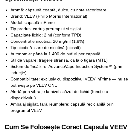
Aromă: căpșună coaptă, dulce, cu note răcoritoare
Brand: VEEV (Philip Morris International)
Model: capsulă inPrime
Tip produs: cartuș preumplut și sigilat
Capacitate lichid: 2 ml (conform TPD)
Concentrație nicotină: 20 mg/ml (1,8%)
Tip nicotină: sare de nicotină (nicsalt)
Autonomie: până la 1.400 de pufuri per capsulă
Stil de vapare: tragere strânsă, ca la o țigară (MTL)
Sistem de încălzire: AdvanceVape Induction System™ (prin
inducție)
Compatibilitate: exclusiv cu dispozitivul VEEV inPrime — nu se
potrivește pe VEEV ONE
Alertă prin vibrație la nivel scăzut de lichid (funcție a
dispozitivului)
Ambalaj sigilat, fără reumplere; capsulă reciclabilă prin
programul VEEV
Cum Se Folosește Corect Capsula VEEV