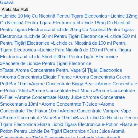
Guava
Arată Mai Mult
»
Lichide 10 Mg Cu Nicotină Pentru Tigara Electronica
»
Lichide 12mg
Cu Nicotină Pentru Tigara Electronica
»
Lichide 18mg Cu Nicotină
Pentru Tigara Electronica
»
Lichide 20mg Cu Nicotină Pentru Tigara
Electronica
»
Lichide 50 ml Pentru Țigări Electronice
»
Lichide 500 ml
Pentru Țigări Electronice
»
Lichide cu Nicotină de 100 ml Pentru
Tigara Electronica
»
Lichide Fara Nicotină de 100 ml Pentru Tigara
Electronica
»
Lichide Shortfill 30ml Pentru Țigări Electronice
»
Pachete de Lichide Pentru Țigări Electronice
»
Toate: Arome Concentrate Pentru Vape Și Țigări Electronice
»
Aroma Concentrata Eliquid France
»
Aroma Concentrata Guerra
Puff Bar 10ml
»
Arome Concentrate Biggy Bear
»
Arome Concentrate
e-Potion 10ml
»
Arome Concentrate Full Moon
»
Arome Concentrate
K-Fuel
»
Arome Concentrate Nasty Juice
»
Arome Concentrate
Smokemania 10ml
»
Arome Concentrate T-Juice
»
Arome
Concentrate The Flavor 10ml
»
Arome Concentrate Vampire Vape
»
Arome Concentrate VapeBar 10ml
»
Baza Lichid Cu Nicotina Pentru
Tigara Electronica
»
Baza Lichid Tigara Electronica e-Potion
»
Bază e-
Potion Pentru Lichide De Țigări Electronice
»
Just Juice Aromă
Concentrata de Țigări Electronice
»
La Lechería Vape Aromă