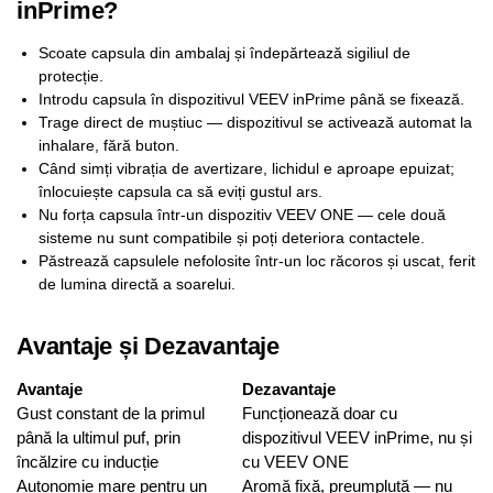
inPrime?
Scoate capsula din ambalaj și îndepărtează sigiliul de
protecție.
Introdu capsula în dispozitivul VEEV inPrime până se fixează.
Trage direct de muștiuc — dispozitivul se activează automat la
inhalare, fără buton.
Când simți vibrația de avertizare, lichidul e aproape epuizat;
înlocuiește capsula ca să eviți gustul ars.
Nu forța capsula într-un dispozitiv VEEV ONE — cele două
sisteme nu sunt compatibile și poți deteriora contactele.
Păstrează capsulele nefolosite într-un loc răcoros și uscat, ferit
de lumina directă a soarelui.
Avantaje și Dezavantaje
Avantaje
Dezavantaje
Gust constant de la primul
Funcționează doar cu
până la ultimul puf, prin
dispozitivul VEEV inPrime, nu și
încălzire cu inducție
cu VEEV ONE
Autonomie mare pentru un
Aromă fixă, preumplută — nu