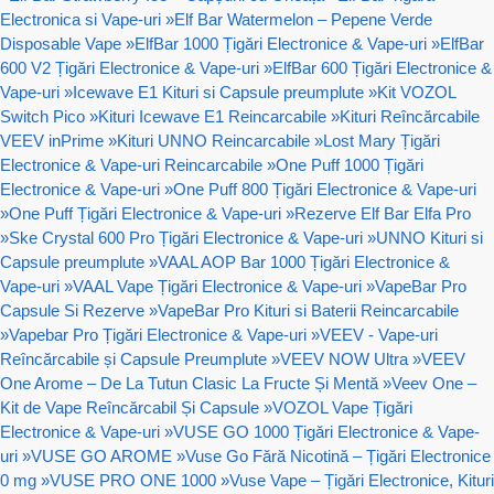
Electronica si Vape-uri
»
Elf Bar Watermelon – Pepene Verde
Disposable Vape
»
ElfBar 1000 Țigări Electronice & Vape-uri
»
ElfBar
600 V2 Țigări Electronice & Vape-uri
»
ElfBar 600 Țigări Electronice &
Vape-uri
»
Icewave E1 Kituri si Capsule preumplute
»
Kit VOZOL
Switch Pico
»
Kituri Icewave E1 Reincarcabile
»
Kituri Reîncărcabile
VEEV inPrime
»
Kituri UNNO Reincarcabile
»
Lost Mary Țigări
Electronice & Vape-uri Reincarcabile
»
One Puff 1000 Țigări
Electronice & Vape-uri
»
One Puff 800 Țigări Electronice & Vape-uri
»
One Puff Țigări Electronice & Vape-uri
»
Rezerve Elf Bar Elfa Pro
»
Ske Crystal 600 Pro Țigări Electronice & Vape-uri
»
UNNO Kituri si
Capsule preumplute
»
VAAL AOP Bar 1000 Țigări Electronice &
Vape-uri
»
VAAL Vape Țigări Electronice & Vape-uri
»
VapeBar Pro
Capsule Si Rezerve
»
VapeBar Pro Kituri si Baterii Reincarcabile
»
Vapebar Pro Țigări Electronice & Vape-uri
»
VEEV - Vape-uri
Reîncărcabile și Capsule Preumplute
»
VEEV NOW Ultra
»
VEEV
One Arome – De La Tutun Clasic La Fructe Și Mentă
»
Veev One –
Kit de Vape Reîncărcabil Și Capsule
»
VOZOL Vape Țigări
Electronice & Vape-uri
»
VUSE GO 1000 Țigări Electronice & Vape-
uri
»
VUSE GO AROME
»
Vuse Go Fără Nicotină – Țigări Electronice
0 mg
»
VUSE PRO ONE 1000
»
Vuse Vape – Țigări Electronice, Kituri