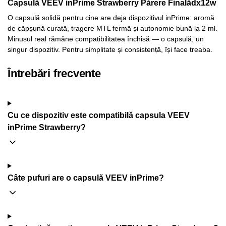
Capsulă VEEV inPrime Strawberry Părere Finalădx12w
O capsulă solidă pentru cine are deja dispozitivul inPrime: aromă
de căpșună curată, tragere MTL fermă și autonomie bună la 2 ml.
Minusul real rămâne compatibilitatea închisă — o capsulă, un
singur dispozitiv. Pentru simplitate și consistență, își face treaba.
Întrebări frecvente
Cu ce dispozitiv este compatibilă capsula VEEV
inPrime Strawberry?
Câte pufuri are o capsulă VEEV inPrime?