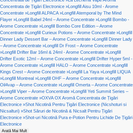
Concentrata de Țigări Electronice
»
Longfill Aisu 10ml - Arome
Concentrate
»
Longfill ALPACA
»
Longfill Atemporal by The Mind
Flayer
»
Longfill Babel 24ml – Arome Concentrate
»
Longfill Bombo -
Arome Concentrate
»
Longfill Bombo Core Edition – Arome
Concentrate
»
Longfill Curieux Potions – Arome Concentrate
»
Longfill
Dinner Lady Dessert Bar – Arome Concentrate
»
Longfill Dinner Lady
– Arome Concentrate
»
Longfill Dr Frost – Arome Concentrate
»
Longfill Drifter Bar 16ml & 24ml - Arome Concentrate
»
Longfill
Drifter Exotic 12ml – Arome Concentrate
»
Longfill Drifter Hyper 5ml -
Arome Concentrate
»
Longfill HALO – Arome Concentrate
»
Longfill
Kings Crest – Arome Concentrate
»
Longfill La Yaya
»
Longfill LIQUA
»
Longfill Montreal
»
Longfill OHF – Arome Concentrate
»
Longfill
Oil4vap – Arome Concentrate
»
Longfill Omerta – Arome Concentrate
»
Longfill Viper – Arome Concentrate
»
Longfill Yeti Summit Series –
Arome Concentrate
»
OXVA OX Aromă Concentrata de Țigări
Electronice
»
Shot Nicotină Pentru Țigări Electronice (Nicshoturi si
Nicsalturi)
»
Shot Săruri de Nicotină & Nicsalt Pentru Țigări
Electronice
»
Shot-uri Nicotină Pura e-Potion Pentru Lichide De Țigări
Electronice
Arată Mai Mult