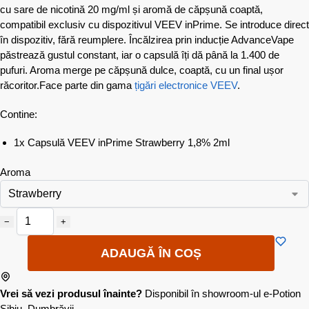
cu sare de nicotină 20 mg/ml și aromă de căpșună coaptă,
compatibil exclusiv cu dispozitivul VEEV inPrime. Se introduce direct
în dispozitiv, fără reumplere. Încălzirea prin inducție AdvanceVape
păstrează gustul constant, iar o capsulă îți dă până la 1.400 de
pufuri. Aroma merge pe căpșună dulce, coaptă, cu un final ușor
răcoritor.Face parte din gama
țigări electronice VEEV
.
Contine:
1x Capsulă VEEV inPrime Strawberry 1,8% 2ml
Aroma
−
+
ADAUGĂ ÎN COȘ
Vrei să vezi produsul înainte?
Disponibil în showroom-ul e-Potion
Sibiu, Dumbrăvii