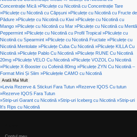
Concentrație Mică
»
Pliculețe cu Nicotină cu Concentrație Tare
»
Pliculețe cu Nicotină cu Căpșuni
»
Pliculețe cu Nicotină cu Fructe de
Pădure
»
Pliculețe cu Nicotină cu Kiwi
»
Pliculețe cu Nicotină cu
Mango
»
Pliculețe cu Nicotină cu Mar
»
Pliculețe cu Nicotină cu Mentă
Peppermint
»
Pliculețe cu Nicotină cu Profil Tropical
»
Pliculețe cu
Nicotină cu Spearmint
»
Pliculețe cu Nicotină Fructate
»
Pliculețe cu
Nicotină Mentolate
»
Pliculețe Cuba Cu Nicotină
»
Pliculețe KILLA Cu
Nicotină
»
Pliculețe Pablo Cu Nicotină
»
Pliculețe RUNE Cu Nicotină
20mg
»
Pliculețe VELO Cu Nicotină
»
Pliculețe VOZOL Cu Nicotină
»
Pliculețe X-Booster cu Cofeină 80mg
»
Pliculețe ZYN Cu Nicotină –
Format Mini Și Slim
»
Pliculețele CAMO cu Nicotină
Arată Mai Mult
»
Levia Rezerve & Stickuri Fara Tutun
»
Rezerve IQOS Cu tutun
»
Rezerve IQOS Fara Tutun
»
Strip-uri Garant cu Nicotină
»
Strip-uri Iceberg cu Nicotină
»
Strip-uri
It's Rips cu Nicotină
Ajutor
Contul meu