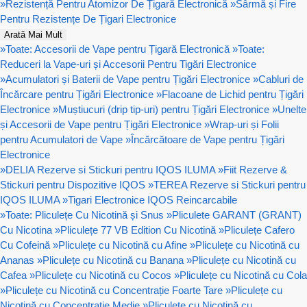
»
Rezistență Pentru Atomizor De Țigară Electronică
»
Sârmă și Fire
Pentru Rezistențe De Țigari Electronice
Arată Mai Mult
»
Toate: Accesorii de Vape pentru Țigară Electronică
»
Toate:
Reduceri la Vape-uri și Accesorii Pentru Tigări Electronice
»
Acumulatori și Baterii de Vape pentru Țigări Electronice
»
Cabluri de
Încărcare pentru Țigări Electronice
»
Flacoane de Lichid pentru Țigări
Electronice
»
Muștiucuri (drip tip-uri) pentru Țigări Electronice
»
Unelte
și Accesorii de Vape pentru Țigări Electronice
»
Wrap-uri și Folii
pentru Acumulatori de Vape
»
Încărcătoare de Vape pentru Țigări
Electronice
»
DELIA Rezerve si Stickuri pentru IQOS ILUMA
»
Fiit Rezerve &
Stickuri pentru Dispozitive IQOS
»
TEREA Rezerve si Stickuri pentru
IQOS ILUMA
»
Tigari Electronice IQOS Reincarcabile
»
Toate: Pliculețe Cu Nicotină și Snus
»
Pliculete GARANT (GRANT)
Cu Nicotina
»
Pliculețe 77 VB Edition Cu Nicotină
»
Pliculețe Cafero
Cu Cofeină
»
Pliculețe cu Nicotină cu Afine
»
Pliculețe cu Nicotină cu
Ananas
»
Pliculețe cu Nicotină cu Banana
»
Pliculețe cu Nicotină cu
Cafea
»
Pliculețe cu Nicotină cu Cocos
»
Pliculețe cu Nicotină cu Cola
»
Pliculețe cu Nicotină cu Concentrație Foarte Tare
»
Pliculețe cu
Nicotină cu Concentrație Medie
»
Pliculețe cu Nicotină cu