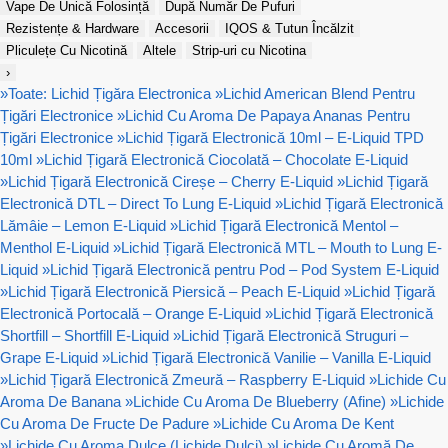
Vape De Unică Folosință
După Număr De Pufuri
Rezistențe & Hardware
Accesorii
IQOS & Tutun Încălzit
Pliculețe Cu Nicotină
Altele
Strip-uri cu Nicotina
›
»
Toate: Lichid Țigăra Electronica
»
Lichid American Blend Pentru
Țigări Electronice
»
Lichid Cu Aroma De Papaya Ananas Pentru
Țigări Electronice
»
Lichid Țigară Electronică 10ml – E-Liquid TPD
10ml
»
Lichid Țigară Electronică Ciocolată – Chocolate E-Liquid
»
Lichid Țigară Electronică Cireșe – Cherry E-Liquid
»
Lichid Țigară
Electronică DTL – Direct To Lung E-Liquid
»
Lichid Țigară Electronică
Lămâie – Lemon E-Liquid
»
Lichid Țigară Electronică Mentol –
Menthol E-Liquid
»
Lichid Țigară Electronică MTL – Mouth to Lung E-
Liquid
»
Lichid Țigară Electronică pentru Pod – Pod System E-Liquid
»
Lichid Țigară Electronică Piersică – Peach E-Liquid
»
Lichid Țigară
Electronică Portocală – Orange E-Liquid
»
Lichid Țigară Electronică
Shortfill – Shortfill E-Liquid
»
Lichid Țigară Electronică Struguri –
Grape E-Liquid
»
Lichid Țigară Electronică Vanilie – Vanilla E-Liquid
»
Lichid Țigară Electronică Zmeură – Raspberry E-Liquid
»
Lichide Cu
Aroma De Banana
»
Lichide Cu Aroma De Blueberry (Afine)
»
Lichide
Cu Aroma De Fructe De Padure
»
Lichide Cu Aroma De Kent
»
Lichide Cu Aroma Dulce (Lichide Dulci)
»
Lichide Cu Aromă De