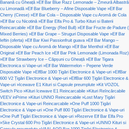
Banană cu Gheață
»
Elf Bar Blue Razz Lemonade – Zmeură Albastră
cu Limonadă
»
Elf Bar Blueberry – Afine Disposable Vape
»
Elf Bar
Cherry (Cirese)
»
Elf Bar Cola – Disposable Vape cu Aromă de Cola
»
Elf Bar cu Nicotină
»
Elf Bar Elfa Pro & Turbo Kituri si Baterii
Reincarcabile
»
Elf Bar Energy (Red Bull)
»
Elf Bar Fructe de Padure (
Mixed Berries)
»
Elf Bar Grape – Struguri Disposable Vape
»
Elf Bar
Ieftin (oferta)
»
Elf Bar Kiwi Passionfruit guava
»
Elf Bar Mango –
Disposable Vape cu Aromă de Mango
»
Elf Bar Menthol
»
Elf Bar
Original
»
Elf Bar Peach Ice
»
Elf Bar Pink Lemonade (Limonada Roz)
»
Elf Bar Strawberry Ice – Căpșuni cu Gheață
»
Elf Bar Tigara
Electronica si Vape-uri
»
Elf Bar Watermelon – Pepene Verde
Disposable Vape
»
ElfBar 1000 Țigări Electronice & Vape-uri
»
ElfBar
600 V2 Țigări Electronice & Vape-uri
»
ElfBar 600 Țigări Electronice &
Vape-uri
»
Icewave E1 Kituri si Capsule preumplute
»
Kit VOZOL
Switch Pico
»
Kituri Icewave E1 Reincarcabile
»
Kituri Reîncărcabile
VEEV inPrime
»
Kituri UNNO Reincarcabile
»
Lost Mary Țigări
Electronice & Vape-uri Reincarcabile
»
One Puff 1000 Țigări
Electronice & Vape-uri
»
One Puff 800 Țigări Electronice & Vape-uri
»
One Puff Țigări Electronice & Vape-uri
»
Rezerve Elf Bar Elfa Pro
»
Ske Crystal 600 Pro Țigări Electronice & Vape-uri
»
UNNO Kituri si
Capsule preumplute
»
VAAL AOP Bar 1000 Țigări Electronice &