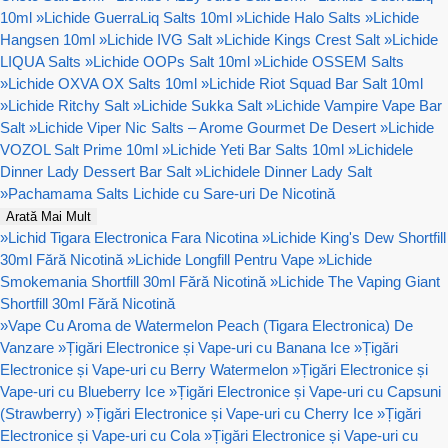
10ml
»
Lichide GuerraLiq Salts 10ml
»
Lichide Halo Salts
»
Lichide
Hangsen 10ml
»
Lichide IVG Salt
»
Lichide Kings Crest Salt
»
Lichide
LIQUA Salts
»
Lichide OOPs Salt 10ml
»
Lichide OSSEM Salts
»
Lichide OXVA OX Salts 10ml
»
Lichide Riot Squad Bar Salt 10ml
»
Lichide Ritchy Salt
»
Lichide Sukka Salt
»
Lichide Vampire Vape Bar
Salt
»
Lichide Viper Nic Salts – Arome Gourmet De Desert
»
Lichide
VOZOL Salt Prime 10ml
»
Lichide Yeti Bar Salts 10ml
»
Lichidele
Dinner Lady Dessert Bar Salt
»
Lichidele Dinner Lady Salt
»
Pachamama Salts Lichide cu Sare-uri De Nicotină
Arată Mai Mult
»
Lichid Tigara Electronica Fara Nicotina
»
Lichide King's Dew Shortfill
30ml Fără Nicotină
»
Lichide Longfill Pentru Vape
»
Lichide
Smokemania Shortfill 30ml Fără Nicotină
»
Lichide The Vaping Giant
Shortfill 30ml Fără Nicotină
»
Vape Cu Aroma de Watermelon Peach (Tigara Electronica) De
Vanzare
»
Țigări Electronice și Vape-uri cu Banana Ice
»
Țigări
Electronice și Vape-uri cu Berry Watermelon
»
Țigări Electronice și
Vape-uri cu Blueberry Ice
»
Țigări Electronice și Vape-uri cu Capsuni
(Strawberry)
»
Țigări Electronice și Vape-uri cu Cherry Ice
»
Țigări
Electronice și Vape-uri cu Cola
»
Țigări Electronice și Vape-uri cu