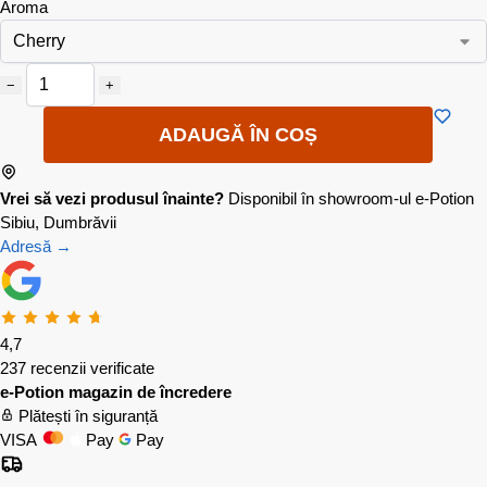
Aroma
−
+
ADAUGĂ ÎN COȘ
Vrei să vezi produsul înainte?
Disponibil în showroom-ul e-Potion
Sibiu, Dumbrăvii
Adresă →
4,7
237 recenzii verificate
e-Potion magazin de încredere
Plătești în siguranță
VISA
Pay
Pay