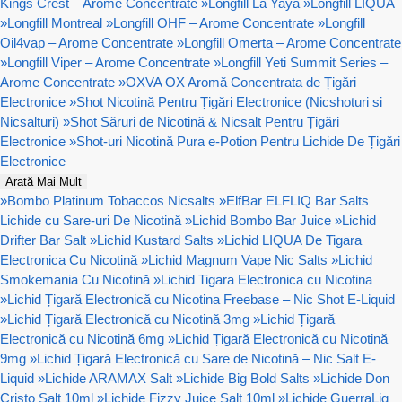
Kings Crest – Arome Concentrate
»
Longfill La Yaya
»
Longfill LIQUA
»
Longfill Montreal
»
Longfill OHF – Arome Concentrate
»
Longfill
Oil4vap – Arome Concentrate
»
Longfill Omerta – Arome Concentrate
»
Longfill Viper – Arome Concentrate
»
Longfill Yeti Summit Series –
Arome Concentrate
»
OXVA OX Aromă Concentrata de Țigări
Electronice
»
Shot Nicotină Pentru Țigări Electronice (Nicshoturi si
Nicsalturi)
»
Shot Săruri de Nicotină & Nicsalt Pentru Țigări
Electronice
»
Shot-uri Nicotină Pura e-Potion Pentru Lichide De Țigări
Electronice
Arată Mai Mult
»
Bombo Platinum Tobaccos Nicsalts
»
ElfBar ELFLIQ Bar Salts
Lichide cu Sare-uri De Nicotină
»
Lichid Bombo Bar Juice
»
Lichid
Drifter Bar Salt
»
Lichid Kustard Salts
»
Lichid LIQUA De Tigara
Electronica Cu Nicotină
»
Lichid Magnum Vape Nic Salts
»
Lichid
Smokemania Cu Nicotină
»
Lichid Tigara Electronica cu Nicotina
»
Lichid Țigară Electronică cu Nicotina Freebase – Nic Shot E-Liquid
»
Lichid Țigară Electronică cu Nicotină 3mg
»
Lichid Țigară
Electronică cu Nicotină 6mg
»
Lichid Țigară Electronică cu Nicotină
9mg
»
Lichid Țigară Electronică cu Sare de Nicotină – Nic Salt E-
Liquid
»
Lichide ARAMAX Salt
»
Lichide Big Bold Salts
»
Lichide Don
Cristo Salt 10ml
»
Lichide Fizzy Juice Salt 10ml
»
Lichide GuerraLiq