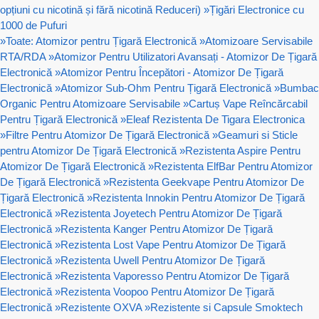
opțiuni cu nicotină și fără nicotină Reduceri)
»
Țigări Electronice cu
1000 de Pufuri
»
Toate: Atomizor pentru Țigară Electronică
»
Atomizoare Servisabile
RTA/RDA
»
Atomizor Pentru Utilizatori Avansați - Atomizor De Țigară
Electronică
»
Atomizor Pentru Începători - Atomizor De Țigară
Electronică
»
Atomizor Sub-Ohm Pentru Țigară Electronică
»
Bumbac
Organic Pentru Atomizoare Servisabile
»
Cartuș Vape Reîncărcabil
Pentru Țigară Electronică
»
Eleaf Rezistenta De Tigara Electronica
»
Filtre Pentru Atomizor De Țigară Electronică
»
Geamuri si Sticle
pentru Atomizor De Țigară Electronică
»
Rezistenta Aspire Pentru
Atomizor De Țigară Electronică
»
Rezistenta ElfBar Pentru Atomizor
De Țigară Electronică
»
Rezistenta Geekvape Pentru Atomizor De
Țigară Electronică
»
Rezistenta Innokin Pentru Atomizor De Țigară
Electronică
»
Rezistenta Joyetech Pentru Atomizor De Țigară
Electronică
»
Rezistenta Kanger Pentru Atomizor De Țigară
Electronică
»
Rezistenta Lost Vape Pentru Atomizor De Țigară
Electronică
»
Rezistenta Uwell Pentru Atomizor De Țigară
Electronică
»
Rezistenta Vaporesso Pentru Atomizor De Țigară
Electronică
»
Rezistenta Voopoo Pentru Atomizor De Țigară
Electronică
»
Rezistente OXVA
»
Rezistente si Capsule Smoktech