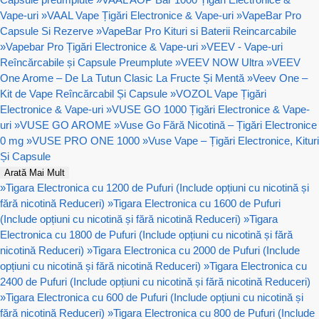
Vape-uri
»
VAAL Vape Țigări Electronice & Vape-uri
»
VapeBar Pro
Capsule Si Rezerve
»
VapeBar Pro Kituri si Baterii Reincarcabile
»
Vapebar Pro Țigări Electronice & Vape-uri
»
VEEV - Vape-uri
Reîncărcabile și Capsule Preumplute
»
VEEV NOW Ultra
»
VEEV
One Arome – De La Tutun Clasic La Fructe Și Mentă
»
Veev One –
Kit de Vape Reîncărcabil Și Capsule
»
VOZOL Vape Țigări
Electronice & Vape-uri
»
VUSE GO 1000 Țigări Electronice & Vape-
uri
»
VUSE GO AROME
»
Vuse Go Fără Nicotină – Țigări Electronice
0 mg
»
VUSE PRO ONE 1000
»
Vuse Vape – Țigări Electronice, Kituri
Și Capsule
Arată Mai Mult
»
Tigara Electronica cu 1200 de Pufuri (Include opțiuni cu nicotină și
fără nicotină Reduceri)
»
Tigara Electronica cu 1600 de Pufuri
(Include opțiuni cu nicotină și fără nicotină Reduceri)
»
Tigara
Electronica cu 1800 de Pufuri (Include opțiuni cu nicotină și fără
nicotină Reduceri)
»
Tigara Electronica cu 2000 de Pufuri (Include
opțiuni cu nicotină și fără nicotină Reduceri)
»
Tigara Electronica cu
2400 de Pufuri (Include opțiuni cu nicotină și fără nicotină Reduceri)
»
Tigara Electronica cu 600 de Pufuri (Include opțiuni cu nicotină și
fără nicotină Reduceri)
»
Tigara Electronica cu 800 de Pufuri (Include