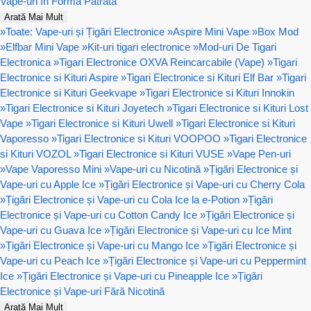
Vape-uri In Forma Patrata
Arată Mai Mult
»
Toate: Vape-uri și Țigări Electronice
»
Aspire Mini Vape
»
Box Mod
»
Elfbar Mini Vape
»
Kit-uri tigari electronice
»
Mod-uri De Tigari
Electronica
»
Tigari Electronice OXVA Reincarcabile (Vape)
»
Tigari
Electronice si Kituri Aspire
»
Tigari Electronice si Kituri Elf Bar
»
Tigari
Electronice si Kituri Geekvape
»
Tigari Electronice si Kituri Innokin
»
Tigari Electronice si Kituri Joyetech
»
Tigari Electronice si Kituri Lost
Vape
»
Tigari Electronice si Kituri Uwell
»
Tigari Electronice si Kituri
Vaporesso
»
Tigari Electronice si Kituri VOOPOO
»
Tigari Electronice
si Kituri VOZOL
»
Tigari Electronice si Kituri VUSE
»
Vape Pen-uri
»
Vape Vaporesso Mini
»
Vape-uri cu Nicotină
»
Țigări Electronice și
Vape-uri cu Apple Ice
»
Țigări Electronice și Vape-uri cu Cherry Cola
»
Țigări Electronice și Vape-uri cu Cola Ice la e-Potion
»
Țigări
Electronice și Vape-uri cu Cotton Candy Ice
»
Țigări Electronice și
Vape-uri cu Guava Ice
»
Țigări Electronice și Vape-uri cu Ice Mint
»
Țigări Electronice și Vape-uri cu Mango Ice
»
Țigări Electronice și
Vape-uri cu Peach Ice
»
Țigări Electronice și Vape-uri cu Peppermint
Ice
»
Țigări Electronice și Vape-uri cu Pineapple Ice
»
Țigări
Electronice și Vape-uri Fără Nicotină
Arată Mai Mult