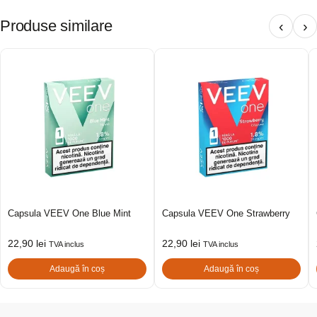
Produse similare
‹
›
Capsula VEEV One Blue Mint
Capsula VEEV One Strawberry
22,90
lei
22,90
lei
TVA inclus
TVA inclus
Adaugă în coș
Adaugă în coș