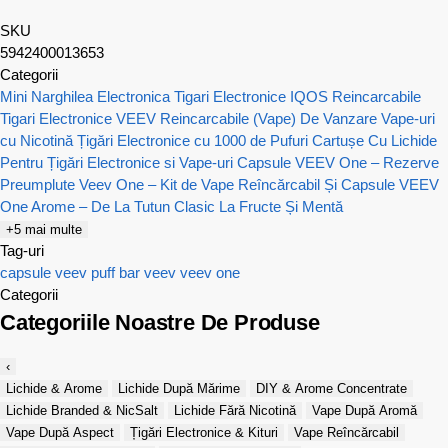
SKU
5942400013653
Categorii
Mini Narghilea Electronica
Tigari Electronice IQOS Reincarcabile
Tigari Electronice VEEV Reincarcabile (Vape) De Vanzare
Vape-uri
cu Nicotină
Țigări Electronice cu 1000 de Pufuri
Cartușe Cu Lichide
Pentru Țigări Electronice si Vape-uri
Capsule VEEV One – Rezerve
Preumplute
Veev One – Kit de Vape Reîncărcabil Și Capsule
VEEV
One Arome – De La Tutun Clasic La Fructe Și Mentă
+5 mai multe
Tag-uri
capsule veev
puff bar
veev
veev one
Categorii
Categoriile Noastre De Produse
‹
Lichide & Arome
Lichide După Mărime
DIY & Arome Concentrate
Lichide Branded & NicSalt
Lichide Fără Nicotină
Vape După Aromă
Vape După Aspect
Țigări Electronice & Kituri
Vape Reîncărcabil