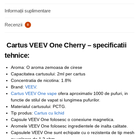
Informații suplimentare
Recenzii
0
Cartus VEEV One Cherry – specificatii
tehnice:
Aroma: O aroma zemoasa de cirese
Capacitatea cartusului: 2ml per cartus
Concentratia de nicotina: 1.8%
Brand:
VEEV
.
Cartus VEEV One vape
ofera aproximativ 1000 de pufuri, in
functie de stilul de vapat si lungimea pufurilor.
Materialul cartusului: PCTG.
Tip produs:
Cartus cu lichid
Capsule VEEV One folosesc o conexiune magnetica.
Aromele VEEV One folosesc ingredientele de inalta calitate.
Capsulele VEEV One sunt echipate cu o rezistenta de tip mesh
cu valoare de 1.2 ohm.