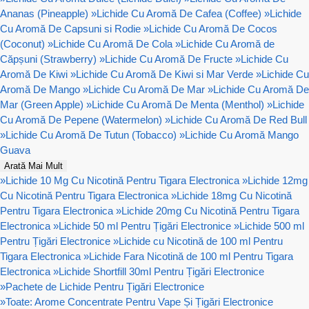
Ananas (Pineapple)
»
Lichide Cu Aromă De Cafea (Coffee)
»
Lichide
Cu Aromă De Capsuni si Rodie
»
Lichide Cu Aromă De Cocos
(Coconut)
»
Lichide Cu Aromă De Cola
»
Lichide Cu Aromă de
Căpșuni (Strawberry)
»
Lichide Cu Aromă De Fructe
»
Lichide Cu
Aromă De Kiwi
»
Lichide Cu Aromă De Kiwi si Mar Verde
»
Lichide Cu
Aromă De Mango
»
Lichide Cu Aromă De Mar
»
Lichide Cu Aromă De
Mar (Green Apple)
»
Lichide Cu Aromă De Menta (Menthol)
»
Lichide
Cu Aromă De Pepene (Watermelon)
»
Lichide Cu Aromă De Red Bull
»
Lichide Cu Aromă De Tutun (Tobacco)
»
Lichide Cu Aromă Mango
Guava
Arată Mai Mult
»
Lichide 10 Mg Cu Nicotină Pentru Tigara Electronica
»
Lichide 12mg
Cu Nicotină Pentru Tigara Electronica
»
Lichide 18mg Cu Nicotină
Pentru Tigara Electronica
»
Lichide 20mg Cu Nicotină Pentru Tigara
Electronica
»
Lichide 50 ml Pentru Țigări Electronice
»
Lichide 500 ml
Pentru Țigări Electronice
»
Lichide cu Nicotină de 100 ml Pentru
Tigara Electronica
»
Lichide Fara Nicotină de 100 ml Pentru Tigara
Electronica
»
Lichide Shortfill 30ml Pentru Țigări Electronice
»
Pachete de Lichide Pentru Țigări Electronice
»
Toate: Arome Concentrate Pentru Vape Și Țigări Electronice