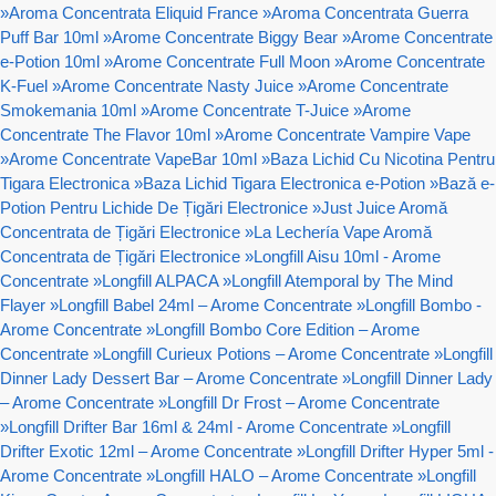
»
Aroma Concentrata Eliquid France
»
Aroma Concentrata Guerra
Puff Bar 10ml
»
Arome Concentrate Biggy Bear
»
Arome Concentrate
e-Potion 10ml
»
Arome Concentrate Full Moon
»
Arome Concentrate
K-Fuel
»
Arome Concentrate Nasty Juice
»
Arome Concentrate
Smokemania 10ml
»
Arome Concentrate T-Juice
»
Arome
Concentrate The Flavor 10ml
»
Arome Concentrate Vampire Vape
»
Arome Concentrate VapeBar 10ml
»
Baza Lichid Cu Nicotina Pentru
Tigara Electronica
»
Baza Lichid Tigara Electronica e-Potion
»
Bază e-
Potion Pentru Lichide De Țigări Electronice
»
Just Juice Aromă
Concentrata de Țigări Electronice
»
La Lechería Vape Aromă
Concentrata de Țigări Electronice
»
Longfill Aisu 10ml - Arome
Concentrate
»
Longfill ALPACA
»
Longfill Atemporal by The Mind
Flayer
»
Longfill Babel 24ml – Arome Concentrate
»
Longfill Bombo -
Arome Concentrate
»
Longfill Bombo Core Edition – Arome
Concentrate
»
Longfill Curieux Potions – Arome Concentrate
»
Longfill
Dinner Lady Dessert Bar – Arome Concentrate
»
Longfill Dinner Lady
– Arome Concentrate
»
Longfill Dr Frost – Arome Concentrate
»
Longfill Drifter Bar 16ml & 24ml - Arome Concentrate
»
Longfill
Drifter Exotic 12ml – Arome Concentrate
»
Longfill Drifter Hyper 5ml -
Arome Concentrate
»
Longfill HALO – Arome Concentrate
»
Longfill