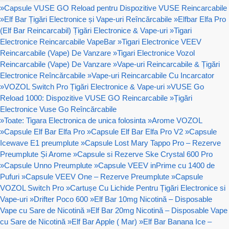
»
Capsule VUSE GO Reload pentru Dispozitive VUSE Reincarcabile
»
Elf Bar Țigări Electronice și Vape-uri Reîncărcabile
»
Elfbar Elfa Pro
(Elf Bar Reincarcabil) Țigări Electronice & Vape-uri
»
Tigari
Electronice Reincarcabile VapeBar
»
Tigari Electronice VEEV
Reincarcabile (Vape) De Vanzare
»
Tigari Electronice Vozol
Reincarcabile (Vape) De Vanzare
»
Vape-uri Reincarcabile & Țigări
Electronice Reîncărcabile
»
Vape-uri Reincarcabile Cu Incarcator
»
VOZOL Switch Pro Țigări Electronice & Vape-uri
»
VUSE Go
Reload 1000: Dispozitive VUSE GO Reincarcabile
»
Țigări
Electronice Vuse Go Reîncărcabile
»
Toate: Tigara Electronica de unica folosinta
»
Arome VOZOL
»
Capsule Elf Bar Elfa Pro
»
Capsule Elf Bar Elfa Pro V2
»
Capsule
Icewave E1 preumplute
»
Capsule Lost Mary Tappo Pro – Rezerve
Preumplute Și Arome
»
Capsule si Rezerve Ske Crystal 600 Pro
»
Capsule Unno Preumplute
»
Capsule VEEV inPrime cu 1400 de
Pufuri
»
Capsule VEEV One – Rezerve Preumplute
»
Capsule
VOZOL Switch Pro
»
Cartușe Cu Lichide Pentru Țigări Electronice si
Vape-uri
»
Drifter Poco 600
»
Elf Bar 10mg Nicotină – Disposable
Vape cu Sare de Nicotină
»
Elf Bar 20mg Nicotină – Disposable Vape
cu Sare de Nicotină
»
Elf Bar Apple ( Mar)
»
Elf Bar Banana Ice –