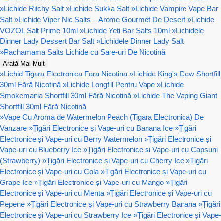
»
Lichide Ritchy Salt
»
Lichide Sukka Salt
»
Lichide Vampire Vape Bar
Salt
»
Lichide Viper Nic Salts – Arome Gourmet De Desert
»
Lichide
VOZOL Salt Prime 10ml
»
Lichide Yeti Bar Salts 10ml
»
Lichidele
Dinner Lady Dessert Bar Salt
»
Lichidele Dinner Lady Salt
»
Pachamama Salts Lichide cu Sare-uri De Nicotină
Arată Mai Mult
»
Lichid Tigara Electronica Fara Nicotina
»
Lichide King's Dew Shortfill
30ml Fără Nicotină
»
Lichide Longfill Pentru Vape
»
Lichide
Smokemania Shortfill 30ml Fără Nicotină
»
Lichide The Vaping Giant
Shortfill 30ml Fără Nicotină
»
Vape Cu Aroma de Watermelon Peach (Tigara Electronica) De
Vanzare
»
Țigări Electronice și Vape-uri cu Banana Ice
»
Țigări
Electronice și Vape-uri cu Berry Watermelon
»
Țigări Electronice și
Vape-uri cu Blueberry Ice
»
Țigări Electronice și Vape-uri cu Capsuni
(Strawberry)
»
Țigări Electronice și Vape-uri cu Cherry Ice
»
Țigări
Electronice și Vape-uri cu Cola
»
Țigări Electronice și Vape-uri cu
Grape Ice
»
Țigări Electronice și Vape-uri cu Mango
»
Țigări
Electronice și Vape-uri cu Menta
»
Țigări Electronice și Vape-uri cu
Pepene
»
Țigări Electronice și Vape-uri cu Strawberry Banana
»
Țigări
Electronice și Vape-uri cu Strawberry Ice
»
Țigări Electronice și Vape-