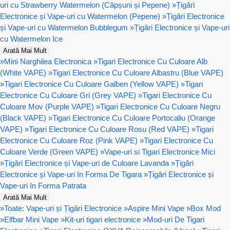
uri cu Strawberry Watermelon (Căpșuni și Pepene)
»
Țigări
Electronice și Vape-uri cu Watermelon (Pepene)
»
Țigări Electronice
și Vape-uri cu Watermelon Bubblegum
»
Țigări Electronice și Vape-uri
cu Watermelon Ice
Arată Mai Mult
»
Mini Narghilea Electronica
»
Tigari Electronice Cu Culoare Alb
(White VAPE)
»
Tigari Electronice Cu Culoare Albastru (Blue VAPE)
»
Tigari Electronice Cu Culoare Galben (Yellow VAPE)
»
Tigari
Electronice Cu Culoare Gri (Grey VAPE)
»
Tigari Electronice Cu
Culoare Mov (Purple VAPE)
»
Tigari Electronice Cu Culoare Negru
(Black VAPE)
»
Tigari Electronice Cu Culoare Portocaliu (Orange
VAPE)
»
Tigari Electronice Cu Culoare Rosu (Red VAPE)
»
Tigari
Electronice Cu Culoare Roz (Pink VAPE)
»
Tigari Electronice Cu
Culoare Verde (Green VAPE)
»
Vape-uri si Tigari Electronice Mici
»
Țigări Electronice și Vape-uri de Culoare Lavanda
»
Țigări
Electronice și Vape-uri In Forma De Tigara
»
Țigări Electronice și
Vape-uri In Forma Patrata
Arată Mai Mult
»
Toate: Vape-uri și Țigări Electronice
»
Aspire Mini Vape
»
Box Mod
»
Elfbar Mini Vape
»
Kit-uri tigari electronice
»
Mod-uri De Tigari