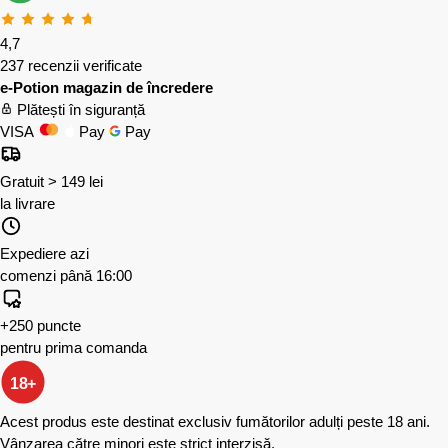
4,7
237 recenzii verificate
e-Potion magazin de încredere
Plătești în siguranță
VISA
Pay
Pay
Gratuit > 149 lei
la livrare
Expediere azi
comenzi până 16:00
+250 puncte
pentru prima comanda
18+
Acest produs este destinat exclusiv fumătorilor adulți peste 18 ani.
Vânzarea către minori este strict interzisă.