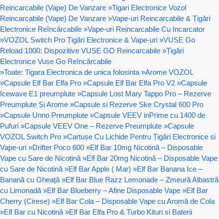
Reincarcabile (Vape) De Vanzare
»
Tigari Electronice Vozol
Reincarcabile (Vape) De Vanzare
»
Vape-uri Reincarcabile & Țigări
Electronice Reîncărcabile
»
Vape-uri Reincarcabile Cu Incarcator
»
VOZOL Switch Pro Țigări Electronice & Vape-uri
»
VUSE Go
Reload 1000: Dispozitive VUSE GO Reincarcabile
»
Țigări
Electronice Vuse Go Reîncărcabile
»
Toate: Tigara Electronica de unica folosinta
»
Arome VOZOL
»
Capsule Elf Bar Elfa Pro
»
Capsule Elf Bar Elfa Pro V2
»
Capsule
Icewave E1 preumplute
»
Capsule Lost Mary Tappo Pro – Rezerve
Preumplute Și Arome
»
Capsule si Rezerve Ske Crystal 600 Pro
»
Capsule Unno Preumplute
»
Capsule VEEV inPrime cu 1400 de
Pufuri
»
Capsule VEEV One – Rezerve Preumplute
»
Capsule
VOZOL Switch Pro
»
Cartușe Cu Lichide Pentru Țigări Electronice si
Vape-uri
»
Drifter Poco 600
»
Elf Bar 10mg Nicotină – Disposable
Vape cu Sare de Nicotină
»
Elf Bar 20mg Nicotină – Disposable Vape
cu Sare de Nicotină
»
Elf Bar Apple ( Mar)
»
Elf Bar Banana Ice –
Banană cu Gheață
»
Elf Bar Blue Razz Lemonade – Zmeură Albastră
cu Limonadă
»
Elf Bar Blueberry – Afine Disposable Vape
»
Elf Bar
Cherry (Cirese)
»
Elf Bar Cola – Disposable Vape cu Aromă de Cola
»
Elf Bar cu Nicotină
»
Elf Bar Elfa Pro & Turbo Kituri si Baterii