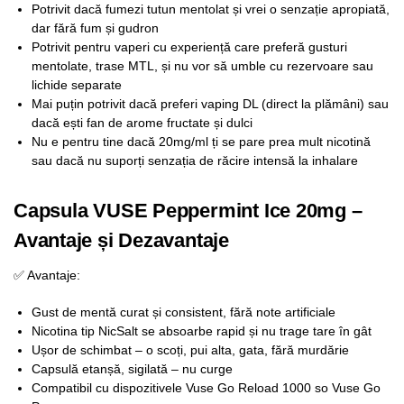
Potrivit dacă fumezi tutun mentolat și vrei o senzație apropiată,
dar fără fum și gudron
Potrivit pentru vaperi cu experiență care preferă gusturi
mentolate, trase MTL, și nu vor să umble cu rezervoare sau
lichide separate
Mai puțin potrivit dacă preferi vaping DL (direct la plămâni) sau
dacă ești fan de arome fructate și dulci
Nu e pentru tine dacă 20mg/ml ți se pare prea mult nicotină
sau dacă nu suporți senzația de răcire intensă la inhalare
Capsula VUSE Peppermint Ice 20mg –
Avantaje și Dezavantaje
✅ Avantaje:
Gust de mentă curat și consistent, fără note artificiale
Nicotina tip NicSalt se absoarbe rapid și nu trage tare în gât
Ușor de schimbat – o scoți, pui alta, gata, fără murdărie
Capsulă etanșă, sigilată – nu curge
Compatibil cu dispozitivele Vuse Go Reload 1000 so Vuse Go