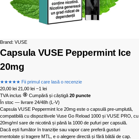
Brand:
VUSE
Capsula VUSE Peppermint Ice
20mg
★
★
★
★
★
Fii primul care lasă o recenzie
20,00
lei
21,00
lei
−1 lei
TVA inclus
Cumpără și câștigă
20 puncte
În stoc — livrare 24/48h
(L-V)
Capsula VUSE Peppermint Ice 20mg este o capsulă pre-umplută,
compatibilă cu dispozitivele Vuse Go Reload 1000 și VUSE PRO, cu
20mg/ml sare de nicotină și până la 1000 de pufuri per capsulă.
Dacă ești fumător în tranziție sau vapor care preferă gusturi
mentolate și tragere MTL, e o alegere directă și fără bătăi de cap.