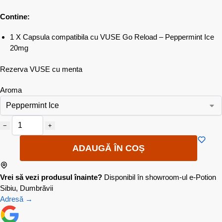
Contine:
1 X Capsula compatibila cu VUSE Go Reload – Peppermint Ice
20mg
Rezerva VUSE cu menta
Aroma
−
+
ADAUGĂ ÎN COȘ
Vrei să vezi produsul înainte?
Disponibil în showroom-ul e-Potion
Sibiu, Dumbrăvii
Adresă →