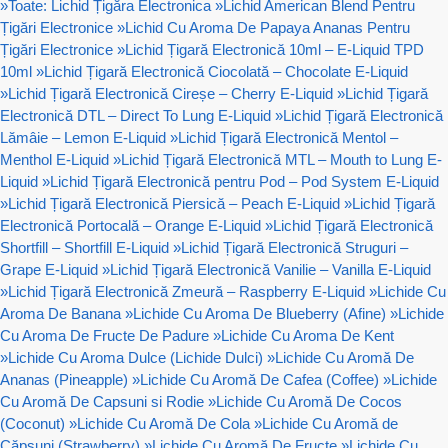
»
Toate: Lichid Țigăra Electronica
»
Lichid American Blend Pentru
Țigări Electronice
»
Lichid Cu Aroma De Papaya Ananas Pentru
Țigări Electronice
»
Lichid Țigară Electronică 10ml – E-Liquid TPD
10ml
»
Lichid Țigară Electronică Ciocolată – Chocolate E-Liquid
»
Lichid Țigară Electronică Cireșe – Cherry E-Liquid
»
Lichid Țigară
Electronică DTL – Direct To Lung E-Liquid
»
Lichid Țigară Electronică
Lămâie – Lemon E-Liquid
»
Lichid Țigară Electronică Mentol –
Menthol E-Liquid
»
Lichid Țigară Electronică MTL – Mouth to Lung E-
Liquid
»
Lichid Țigară Electronică pentru Pod – Pod System E-Liquid
»
Lichid Țigară Electronică Piersică – Peach E-Liquid
»
Lichid Țigară
Electronică Portocală – Orange E-Liquid
»
Lichid Țigară Electronică
Shortfill – Shortfill E-Liquid
»
Lichid Țigară Electronică Struguri –
Grape E-Liquid
»
Lichid Țigară Electronică Vanilie – Vanilla E-Liquid
»
Lichid Țigară Electronică Zmeură – Raspberry E-Liquid
»
Lichide Cu
Aroma De Banana
»
Lichide Cu Aroma De Blueberry (Afine)
»
Lichide
Cu Aroma De Fructe De Padure
»
Lichide Cu Aroma De Kent
»
Lichide Cu Aroma Dulce (Lichide Dulci)
»
Lichide Cu Aromă De
Ananas (Pineapple)
»
Lichide Cu Aromă De Cafea (Coffee)
»
Lichide
Cu Aromă De Capsuni si Rodie
»
Lichide Cu Aromă De Cocos
(Coconut)
»
Lichide Cu Aromă De Cola
»
Lichide Cu Aromă de
Căpșuni (Strawberry)
»
Lichide Cu Aromă De Fructe
»
Lichide Cu