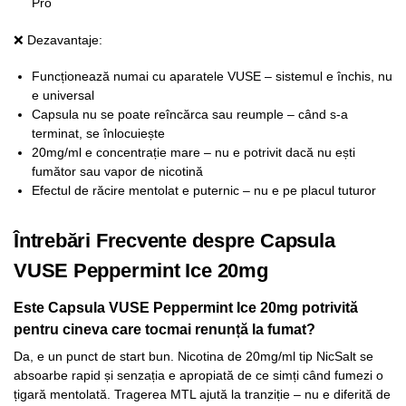
Pro
❌ Dezavantaje:
Funcționează numai cu aparatele VUSE – sistemul e închis, nu
e universal
Capsula nu se poate reîncărca sau reumple – când s-a
terminat, se înlocuiește
20mg/ml e concentrație mare – nu e potrivit dacă nu ești
fumător sau vapor de nicotină
Efectul de răcire mentolat e puternic – nu e pe placul tuturor
Întrebări Frecvente despre Capsula
VUSE Peppermint Ice 20mg
Este Capsula VUSE Peppermint Ice 20mg potrivită
pentru cineva care tocmai renunță la fumat?
Da, e un punct de start bun. Nicotina de 20mg/ml tip NicSalt se
absoarbe rapid și senzația e apropiată de ce simți când fumezi o
țigară mentolată. Tragerea MTL ajută la tranziție – nu e diferită de