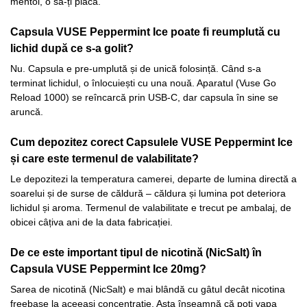
mentol, o să-ți placă.
Capsula VUSE Peppermint Ice poate fi reumplută cu
lichid după ce s-a golit?
Nu. Capsula e pre-umplută și de unică folosință. Când s-a
terminat lichidul, o înlocuiești cu una nouă. Aparatul (Vuse Go
Reload 1000) se reîncarcă prin USB-C, dar capsula în sine se
aruncă.
Cum depozitez corect Capsulele VUSE Peppermint Ice
și care este termenul de valabilitate?
Le depozitezi la temperatura camerei, departe de lumina directă a
soarelui și de surse de căldură – căldura și lumina pot deteriora
lichidul și aroma. Termenul de valabilitate e trecut pe ambalaj, de
obicei câțiva ani de la data fabricației.
De ce este important tipul de nicotină (NicSalt) în
Capsula VUSE Peppermint Ice 20mg?
Sarea de nicotină (NicSalt) e mai blândă cu gâtul decât nicotina
freebase la aceeași concentrație. Asta înseamnă că poți vapa