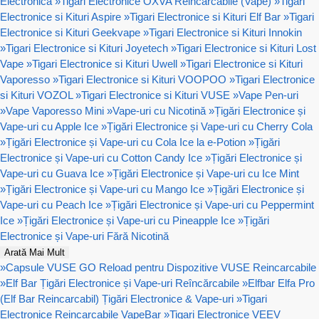
Electronica
»
Tigari Electronice OXVA Reincarcabile (Vape)
»
Tigari
Electronice si Kituri Aspire
»
Tigari Electronice si Kituri Elf Bar
»
Tigari
Electronice si Kituri Geekvape
»
Tigari Electronice si Kituri Innokin
»
Tigari Electronice si Kituri Joyetech
»
Tigari Electronice si Kituri Lost
Vape
»
Tigari Electronice si Kituri Uwell
»
Tigari Electronice si Kituri
Vaporesso
»
Tigari Electronice si Kituri VOOPOO
»
Tigari Electronice
si Kituri VOZOL
»
Tigari Electronice si Kituri VUSE
»
Vape Pen-uri
»
Vape Vaporesso Mini
»
Vape-uri cu Nicotină
»
Țigări Electronice și
Vape-uri cu Apple Ice
»
Țigări Electronice și Vape-uri cu Cherry Cola
»
Țigări Electronice și Vape-uri cu Cola Ice la e-Potion
»
Țigări
Electronice și Vape-uri cu Cotton Candy Ice
»
Țigări Electronice și
Vape-uri cu Guava Ice
»
Țigări Electronice și Vape-uri cu Ice Mint
»
Țigări Electronice și Vape-uri cu Mango Ice
»
Țigări Electronice și
Vape-uri cu Peach Ice
»
Țigări Electronice și Vape-uri cu Peppermint
Ice
»
Țigări Electronice și Vape-uri cu Pineapple Ice
»
Țigări
Electronice și Vape-uri Fără Nicotină
Arată Mai Mult
»
Capsule VUSE GO Reload pentru Dispozitive VUSE Reincarcabile
»
Elf Bar Țigări Electronice și Vape-uri Reîncărcabile
»
Elfbar Elfa Pro
(Elf Bar Reincarcabil) Țigări Electronice & Vape-uri
»
Tigari
Electronice Reincarcabile VapeBar
»
Tigari Electronice VEEV