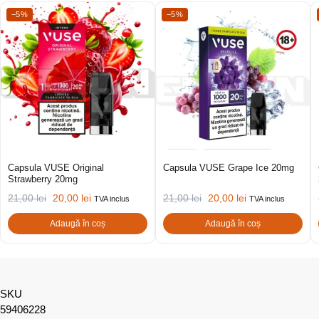
−5%
−5%
Capsula VUSE Original
Capsula VUSE Grape Ice 20mg
Strawberry 20mg
21,00
lei
20,00
lei
21,00
lei
20,00
lei
TVA inclus
TVA inclus
Adaugă în coș
Adaugă în coș
SKU
59406228