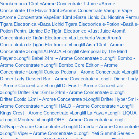
Smokemania 10ml
»
Arome Concentrate T-Juice
»
Arome
Concentrate The Flavor 10ml
»
Arome Concentrate Vampire Vape
»
Arome Concentrate VapeBar 10ml
»
Baza Lichid Cu Nicotina Pentru
Tigara Electronica
»
Baza Lichid Tigara Electronica e-Potion
»
Bază e-
Potion Pentru Lichide De Țigări Electronice
»
Just Juice Aromă
Concentrata de Țigări Electronice
»
La Lechería Vape Aromă
Concentrata de Țigări Electronice
»
Longfill Aisu 10ml - Arome
Concentrate
»
Longfill ALPACA
»
Longfill Atemporal by The Mind
Flayer
»
Longfill Babel 24ml – Arome Concentrate
»
Longfill Bombo -
Arome Concentrate
»
Longfill Bombo Core Edition – Arome
Concentrate
»
Longfill Curieux Potions – Arome Concentrate
»
Longfill
Dinner Lady Dessert Bar – Arome Concentrate
»
Longfill Dinner Lady
– Arome Concentrate
»
Longfill Dr Frost – Arome Concentrate
»
Longfill Drifter Bar 16ml & 24ml - Arome Concentrate
»
Longfill
Drifter Exotic 12ml – Arome Concentrate
»
Longfill Drifter Hyper 5ml -
Arome Concentrate
»
Longfill HALO – Arome Concentrate
»
Longfill
Kings Crest – Arome Concentrate
»
Longfill La Yaya
»
Longfill LIQUA
»
Longfill Montreal
»
Longfill OHF – Arome Concentrate
»
Longfill
Oil4vap – Arome Concentrate
»
Longfill Omerta – Arome Concentrate
»
Longfill Viper – Arome Concentrate
»
Longfill Yeti Summit Series –