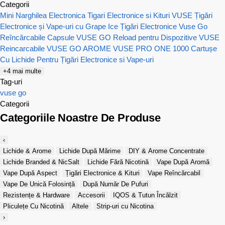
Categorii
Mini Narghilea Electronica
Tigari Electronice si Kituri VUSE
Țigări
Electronice și Vape-uri cu Grape Ice
Țigări Electronice Vuse Go
Reîncărcabile
Capsule VUSE GO Reload pentru Dispozitive VUSE
Reincarcabile
VUSE GO AROME
VUSE PRO ONE 1000
Cartușe
Cu Lichide Pentru Țigări Electronice si Vape-uri
+4 mai multe
Tag-uri
vuse go
Categorii
Categoriile Noastre De Produse
‹
Lichide & Arome
Lichide După Mărime
DIY & Arome Concentrate
Lichide Branded & NicSalt
Lichide Fără Nicotină
Vape După Aromă
Vape După Aspect
Țigări Electronice & Kituri
Vape Reîncărcabil
Vape De Unică Folosință
După Număr De Pufuri
Rezistențe & Hardware
Accesorii
IQOS & Tutun Încălzit
Pliculețe Cu Nicotină
Altele
Strip-uri cu Nicotina
›