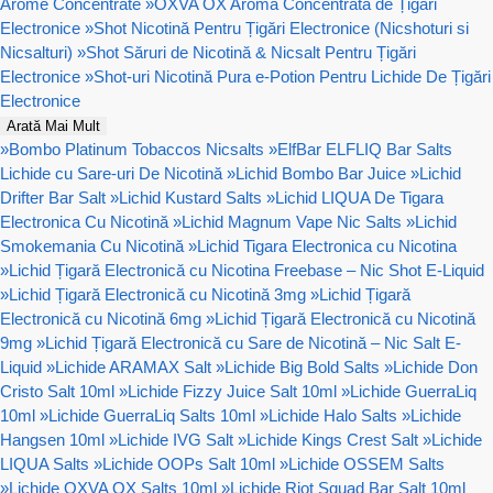
Arome Concentrate
»
OXVA OX Aromă Concentrata de Țigări
Electronice
»
Shot Nicotină Pentru Țigări Electronice (Nicshoturi si
Nicsalturi)
»
Shot Săruri de Nicotină & Nicsalt Pentru Țigări
Electronice
»
Shot-uri Nicotină Pura e-Potion Pentru Lichide De Țigări
Electronice
Arată Mai Mult
»
Bombo Platinum Tobaccos Nicsalts
»
ElfBar ELFLIQ Bar Salts
Lichide cu Sare-uri De Nicotină
»
Lichid Bombo Bar Juice
»
Lichid
Drifter Bar Salt
»
Lichid Kustard Salts
»
Lichid LIQUA De Tigara
Electronica Cu Nicotină
»
Lichid Magnum Vape Nic Salts
»
Lichid
Smokemania Cu Nicotină
»
Lichid Tigara Electronica cu Nicotina
»
Lichid Țigară Electronică cu Nicotina Freebase – Nic Shot E-Liquid
»
Lichid Țigară Electronică cu Nicotină 3mg
»
Lichid Țigară
Electronică cu Nicotină 6mg
»
Lichid Țigară Electronică cu Nicotină
9mg
»
Lichid Țigară Electronică cu Sare de Nicotină – Nic Salt E-
Liquid
»
Lichide ARAMAX Salt
»
Lichide Big Bold Salts
»
Lichide Don
Cristo Salt 10ml
»
Lichide Fizzy Juice Salt 10ml
»
Lichide GuerraLiq
10ml
»
Lichide GuerraLiq Salts 10ml
»
Lichide Halo Salts
»
Lichide
Hangsen 10ml
»
Lichide IVG Salt
»
Lichide Kings Crest Salt
»
Lichide
LIQUA Salts
»
Lichide OOPs Salt 10ml
»
Lichide OSSEM Salts
»
Lichide OXVA OX Salts 10ml
»
Lichide Riot Squad Bar Salt 10ml