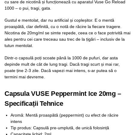
cu sare de nicotină și funcționează cu aparatul Vuse Go Reload
1000 – o pui, tragi, gata.
Gustul e mentolat, dar nu artificial și copleșitor. E o mentă
proaspătă, clar definită, cu o notă de răcire la fiecare tragere.
Nicotina de 20mg/ml se simte repede, ceea ce o face potrivită mai
ales pentru cei care treceau sau trec de la țigări – inclusiv de la
tutun mentolat.
Dintr-o capsulă poți scoate până la 1000 de pufuri, dar asta
depinde mult de cât de lung tragi. Dacă tragi scurt și mai rar,
poate ține 2-3 zile. Dacă vapezi mai intens, s-ar putea să o
termini mai devreme.
Capsula VUSE Peppermint Ice 20mg –
Specificații Tehnice
Aromă: Mentă proaspătă (peppermint) cu efect de răcire
intens
Tip produs: Capsulă pre-umplută, de unică folosință
Capacitate lichid: 2ml