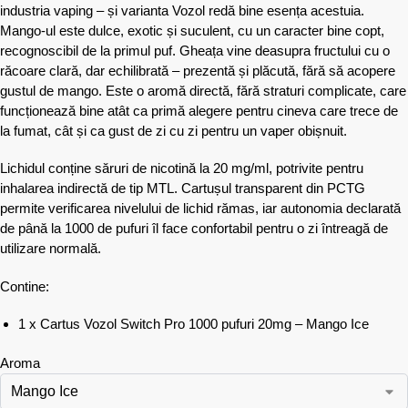
industria vaping – și varianta Vozol redă bine esența acestuia.
Mango-ul este dulce, exotic și suculent, cu un caracter bine copt,
recognoscibil de la primul puf. Gheața vine deasupra fructului cu o
răcoare clară, dar echilibrată – prezentă și plăcută, fără să acopere
gustul de mango. Este o aromă directă, fără straturi complicate, care
funcționează bine atât ca primă alegere pentru cineva care trece de
la fumat, cât și ca gust de zi cu zi pentru un vaper obișnuit.
Lichidul conține săruri de nicotină la 20 mg/ml, potrivite pentru
inhalarea indirectă de tip MTL. Cartușul transparent din PCTG
permite verificarea nivelului de lichid rămas, iar autonomia declarată
de până la 1000 de pufuri îl face confortabil pentru o zi întreagă de
utilizare normală.
Contine:
1 x Cartus Vozol Switch Pro 1000 pufuri 20mg – Mango Ice
Aroma