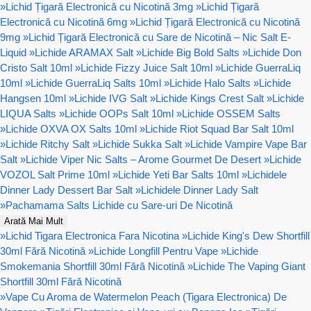
»
Lichid Țigară Electronică cu Nicotină 3mg
»
Lichid Țigară
Electronică cu Nicotină 6mg
»
Lichid Țigară Electronică cu Nicotină
9mg
»
Lichid Țigară Electronică cu Sare de Nicotină – Nic Salt E-
Liquid
»
Lichide ARAMAX Salt
»
Lichide Big Bold Salts
»
Lichide Don
Cristo Salt 10ml
»
Lichide Fizzy Juice Salt 10ml
»
Lichide GuerraLiq
10ml
»
Lichide GuerraLiq Salts 10ml
»
Lichide Halo Salts
»
Lichide
Hangsen 10ml
»
Lichide IVG Salt
»
Lichide Kings Crest Salt
»
Lichide
LIQUA Salts
»
Lichide OOPs Salt 10ml
»
Lichide OSSEM Salts
»
Lichide OXVA OX Salts 10ml
»
Lichide Riot Squad Bar Salt 10ml
»
Lichide Ritchy Salt
»
Lichide Sukka Salt
»
Lichide Vampire Vape Bar
Salt
»
Lichide Viper Nic Salts – Arome Gourmet De Desert
»
Lichide
VOZOL Salt Prime 10ml
»
Lichide Yeti Bar Salts 10ml
»
Lichidele
Dinner Lady Dessert Bar Salt
»
Lichidele Dinner Lady Salt
»
Pachamama Salts Lichide cu Sare-uri De Nicotină
Arată Mai Mult
»
Lichid Tigara Electronica Fara Nicotina
»
Lichide King's Dew Shortfill
30ml Fără Nicotină
»
Lichide Longfill Pentru Vape
»
Lichide
Smokemania Shortfill 30ml Fără Nicotină
»
Lichide The Vaping Giant
Shortfill 30ml Fără Nicotină
»
Vape Cu Aroma de Watermelon Peach (Tigara Electronica) De