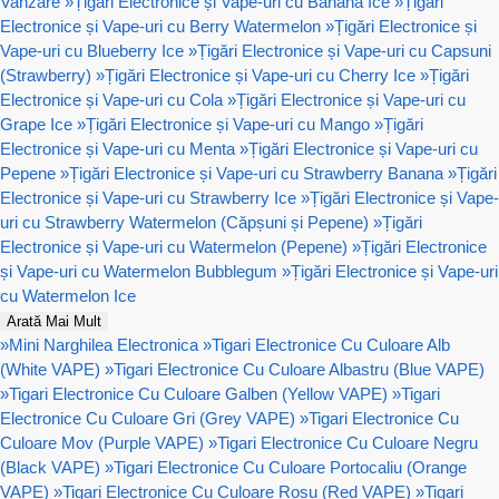
Vanzare
»
Țigări Electronice și Vape-uri cu Banana Ice
»
Țigări
Electronice și Vape-uri cu Berry Watermelon
»
Țigări Electronice și
Vape-uri cu Blueberry Ice
»
Țigări Electronice și Vape-uri cu Capsuni
(Strawberry)
»
Țigări Electronice și Vape-uri cu Cherry Ice
»
Țigări
Electronice și Vape-uri cu Cola
»
Țigări Electronice și Vape-uri cu
Grape Ice
»
Țigări Electronice și Vape-uri cu Mango
»
Țigări
Electronice și Vape-uri cu Menta
»
Țigări Electronice și Vape-uri cu
Pepene
»
Țigări Electronice și Vape-uri cu Strawberry Banana
»
Țigări
Electronice și Vape-uri cu Strawberry Ice
»
Țigări Electronice și Vape-
uri cu Strawberry Watermelon (Căpșuni și Pepene)
»
Țigări
Electronice și Vape-uri cu Watermelon (Pepene)
»
Țigări Electronice
și Vape-uri cu Watermelon Bubblegum
»
Țigări Electronice și Vape-uri
cu Watermelon Ice
Arată Mai Mult
»
Mini Narghilea Electronica
»
Tigari Electronice Cu Culoare Alb
(White VAPE)
»
Tigari Electronice Cu Culoare Albastru (Blue VAPE)
»
Tigari Electronice Cu Culoare Galben (Yellow VAPE)
»
Tigari
Electronice Cu Culoare Gri (Grey VAPE)
»
Tigari Electronice Cu
Culoare Mov (Purple VAPE)
»
Tigari Electronice Cu Culoare Negru
(Black VAPE)
»
Tigari Electronice Cu Culoare Portocaliu (Orange
VAPE)
»
Tigari Electronice Cu Culoare Rosu (Red VAPE)
»
Tigari