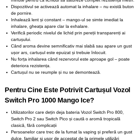
minute pentru ca lichidul să satureze complet rezistența mesh.
Dispozitivul se activează automat la inhalare – nu există buton
de pornire.
Inhalează lent și constant – mango-ul se simte imediat la
inhalare, gheața apare clar la exhalare.
Verifică periodic nivelul de lichid prin pereții transparenți ai
cartușului.
Când aroma devine semnificativ mai slabă sau apare un gust
ușor ars, cartușul este epuizat și trebuie înlocuit.
Nu forța inhalarea când rezervorul este aproape gol – poate
deteriora rezistența.
Cartușul nu se reumple și nu se demontează.
Pentru Cine Este Potrivit Cartușul Vozol
Switch Pro 1000 Mango Ice?
Utilizatorilor care dețin deja bateria Vozol Switch Pro 800,
Switch Pro 2 sau Switch Pico și caută o aromă tropicală
clasică, fără complicații
Persoanelor care trec de la fumat la vaping și preferă un gust
dulce, familiar și ușor de acceptat de la primele utilizări