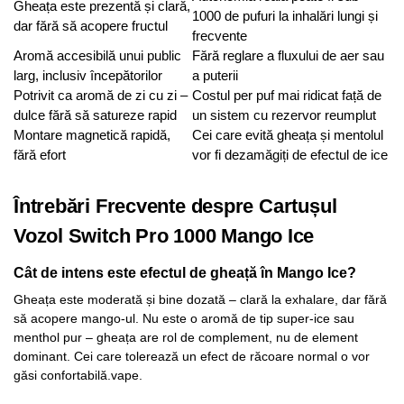
Gheața este prezentă și clară,
1000 de pufuri la inhalări lungi și
dar fără să acopere fructul
frecvente
Aromă accesibilă unui public
Fără reglare a fluxului de aer sau
larg, inclusiv începătorilor
a puterii
Potrivit ca aromă de zi cu zi –
Costul per puf mai ridicat față de
dulce fără să satureze rapid
un sistem cu rezervor reumplut
Montare magnetică rapidă,
Cei care evită gheața și mentolul
fără efort
vor fi dezamăgiți de efectul de ice
Întrebări Frecvente despre Cartușul
Vozol Switch Pro 1000 Mango Ice
Cât de intens este efectul de gheață în Mango Ice?
Gheața este moderată și bine dozată – clară la exhalare, dar fără
să acopere mango-ul. Nu este o aromă de tip super-ice sau
menthol pur – gheața are rol de complement, nu de element
dominant. Cei care tolerează un efect de răcoare normal o vor
găsi confortabilă.vape.