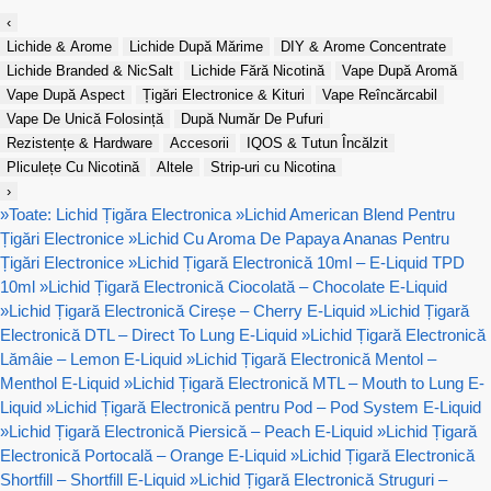
‹
Lichide & Arome
Lichide După Mărime
DIY & Arome Concentrate
Lichide Branded & NicSalt
Lichide Fără Nicotină
Vape După Aromă
Vape După Aspect
Țigări Electronice & Kituri
Vape Reîncărcabil
Vape De Unică Folosință
După Număr De Pufuri
Rezistențe & Hardware
Accesorii
IQOS & Tutun Încălzit
Pliculețe Cu Nicotină
Altele
Strip-uri cu Nicotina
›
»
Toate: Lichid Țigăra Electronica
»
Lichid American Blend Pentru
Țigări Electronice
»
Lichid Cu Aroma De Papaya Ananas Pentru
Țigări Electronice
»
Lichid Țigară Electronică 10ml – E-Liquid TPD
10ml
»
Lichid Țigară Electronică Ciocolată – Chocolate E-Liquid
»
Lichid Țigară Electronică Cireșe – Cherry E-Liquid
»
Lichid Țigară
Electronică DTL – Direct To Lung E-Liquid
»
Lichid Țigară Electronică
Lămâie – Lemon E-Liquid
»
Lichid Țigară Electronică Mentol –
Menthol E-Liquid
»
Lichid Țigară Electronică MTL – Mouth to Lung E-
Liquid
»
Lichid Țigară Electronică pentru Pod – Pod System E-Liquid
»
Lichid Țigară Electronică Piersică – Peach E-Liquid
»
Lichid Țigară
Electronică Portocală – Orange E-Liquid
»
Lichid Țigară Electronică
Shortfill – Shortfill E-Liquid
»
Lichid Țigară Electronică Struguri –