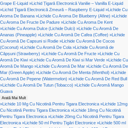
Grape E-Liquid
»
Lichid Țigară Electronică Vanilie – Vanilla E-Liquid
»
Lichid Țigară Electronică Zmeură – Raspberry E-Liquid
»
Lichide Cu
Aroma De Banana
»
Lichide Cu Aroma De Blueberry (Afine)
»
Lichide
Cu Aroma De Fructe De Padure
»
Lichide Cu Aroma De Kent
»
Lichide Cu Aroma Dulce (Lichide Dulci)
»
Lichide Cu Aromă De
Ananas (Pineapple)
»
Lichide Cu Aromă De Cafea (Coffee)
»
Lichide
Cu Aromă De Capsuni si Rodie
»
Lichide Cu Aromă De Cocos
(Coconut)
»
Lichide Cu Aromă De Cola
»
Lichide Cu Aromă de
Căpșuni (Strawberry)
»
Lichide Cu Aromă De Fructe
»
Lichide Cu
Aromă De Kiwi
»
Lichide Cu Aromă De Kiwi si Mar Verde
»
Lichide Cu
Aromă De Mango
»
Lichide Cu Aromă De Mar
»
Lichide Cu Aromă De
Mar (Green Apple)
»
Lichide Cu Aromă De Menta (Menthol)
»
Lichide
Cu Aromă De Pepene (Watermelon)
»
Lichide Cu Aromă De Red Bull
»
Lichide Cu Aromă De Tutun (Tobacco)
»
Lichide Cu Aromă Mango
Guava
Arată Mai Mult
»
Lichide 10 Mg Cu Nicotină Pentru Tigara Electronica
»
Lichide 12mg
Cu Nicotină Pentru Tigara Electronica
»
Lichide 18mg Cu Nicotină
Pentru Tigara Electronica
»
Lichide 20mg Cu Nicotină Pentru Tigara
Electronica
»
Lichide 50 ml Pentru Țigări Electronice
»
Lichide 500 ml