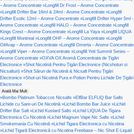
– Arome Concentrate
»
Longfill Dr Frost – Arome Concentrate
»
Longfill Drifter Bar 16ml & 24ml - Arome Concentrate
»
Longfill
Drifter Exotic 12ml – Arome Concentrate
»
Longfill Drifter Hyper 5ml -
Arome Concentrate
»
Longfill HALO – Arome Concentrate
»
Longfill
Kings Crest – Arome Concentrate
»
Longfill La Yaya
»
Longfill LIQUA
»
Longfill Montreal
»
Longfill OHF – Arome Concentrate
»
Longfill
Oil4vap – Arome Concentrate
»
Longfill Omerta – Arome Concentrate
»
Longfill Viper – Arome Concentrate
»
Longfill Yeti Summit Series –
Arome Concentrate
»
OXVA OX Aromă Concentrata de Țigări
Electronice
»
Shot Nicotină Pentru Țigări Electronice (Nicshoturi si
Nicsalturi)
»
Shot Săruri de Nicotină & Nicsalt Pentru Țigări
Electronice
»
Shot-uri Nicotină Pura e-Potion Pentru Lichide De Țigări
Electronice
Arată Mai Mult
»
Bombo Platinum Tobaccos Nicsalts
»
ElfBar ELFLIQ Bar Salts
Lichide cu Sare-uri De Nicotină
»
Lichid Bombo Bar Juice
»
Lichid
Drifter Bar Salt
»
Lichid Kustard Salts
»
Lichid LIQUA De Tigara
Electronica Cu Nicotină
»
Lichid Magnum Vape Nic Salts
»
Lichid
Smokemania Cu Nicotină
»
Lichid Tigara Electronica cu Nicotina
»
Lichid Țigară Electronică cu Nicotina Freebase – Nic Shot E-Liquid