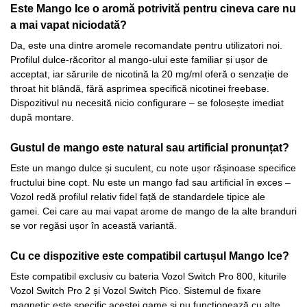
Este Mango Ice o aromă potrivită pentru cineva care nu
a mai vapat niciodată?
Da, este una dintre aromele recomandate pentru utilizatori noi.
Profilul dulce-răcoritor al mango-ului este familiar și ușor de
acceptat, iar sărurile de nicotină la 20 mg/ml oferă o senzație de
throat hit blândă, fără asprimea specifică nicotinei freebase.
Dispozitivul nu necesită nicio configurare – se folosește imediat
după montare.
Gustul de mango este natural sau artificial pronunțat?
Este un mango dulce și suculent, cu note ușor rășinoase specifice
fructului bine copt. Nu este un mango fad sau artificial în exces –
Vozol redă profilul relativ fidel față de standardele tipice ale
gamei. Cei care au mai vapat arome de mango de la alte branduri
se vor regăsi ușor în această variantă.
Cu ce dispozitive este compatibil cartușul Mango Ice?
Este compatibil exclusiv cu bateria Vozol Switch Pro 800, kiturile
Vozol Switch Pro 2 și Vozol Switch Pico. Sistemul de fixare
magnetic este specific acestei game și nu funcționează cu alte