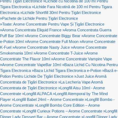
Pentru Țigări Electronice
»
Lichide cu Nicotină de 100 ml Pentru
Tigara Electronica
»
Lichide Fara Nicotină de 100 ml Pentru Tigara
Electronica
»
Lichide Shortfill 30ml Pentru Țigări Electronice
»
Pachete de Lichide Pentru Țigări Electronice
»
Toate: Arome Concentrate Pentru Vape Și Țigări Electronice
»
Aroma Concentrata Eliquid France
»
Aroma Concentrata Guerra
Puff Bar 10ml
»
Arome Concentrate Biggy Bear
»
Arome Concentrate
e-Potion 10ml
»
Arome Concentrate Full Moon
»
Arome Concentrate
K-Fuel
»
Arome Concentrate Nasty Juice
»
Arome Concentrate
Smokemania 10ml
»
Arome Concentrate T-Juice
»
Arome
Concentrate The Flavor 10ml
»
Arome Concentrate Vampire Vape
»
Arome Concentrate VapeBar 10ml
»
Baza Lichid Cu Nicotina Pentru
Tigara Electronica
»
Baza Lichid Tigara Electronica e-Potion
»
Bază e-
Potion Pentru Lichide De Țigări Electronice
»
Just Juice Aromă
Concentrata de Țigări Electronice
»
La Lechería Vape Aromă
Concentrata de Țigări Electronice
»
Longfill Aisu 10ml - Arome
Concentrate
»
Longfill ALPACA
»
Longfill Atemporal by The Mind
Flayer
»
Longfill Babel 24ml – Arome Concentrate
»
Longfill Bombo -
Arome Concentrate
»
Longfill Bombo Core Edition – Arome
Concentrate
»
Longfill Curieux Potions – Arome Concentrate
»
Longfill
Dinner Lady Dessert Bar – Arome Concentrate
»
Longfill Dinner Lady