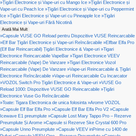
»
Țigări Electronice și Vape-uri cu Mango Ice
»
Țigări Electronice și
Vape-uri cu Peach Ice
»
Țigări Electronice și Vape-uri cu Peppermint
Ice
»
Țigări Electronice și Vape-uri cu Pineapple Ice
»
Țigări
Electronice și Vape-uri Fără Nicotină
Arată Mai Mult
»
Capsule VUSE GO Reload pentru Dispozitive VUSE Reincarcabile
»
Elf Bar Țigări Electronice și Vape-uri Reîncărcabile
»
Elfbar Elfa Pro
(Elf Bar Reincarcabil) Țigări Electronice & Vape-uri
»
Tigari
Electronice Reincarcabile VapeBar
»
Tigari Electronice VEEV
Reincarcabile (Vape) De Vanzare
»
Tigari Electronice Vozol
Reincarcabile (Vape) De Vanzare
»
Vape-uri Reincarcabile & Țigări
Electronice Reîncărcabile
»
Vape-uri Reincarcabile Cu Incarcator
»
VOZOL Switch Pro Țigări Electronice & Vape-uri
»
VUSE Go
Reload 1000: Dispozitive VUSE GO Reincarcabile
»
Țigări
Electronice Vuse Go Reîncărcabile
»
Toate: Tigara Electronica de unica folosinta
»
Arome VOZOL
»
Capsule Elf Bar Elfa Pro
»
Capsule Elf Bar Elfa Pro V2
»
Capsule
Icewave E1 preumplute
»
Capsule Lost Mary Tappo Pro – Rezerve
Preumplute Și Arome
»
Capsule si Rezerve Ske Crystal 600 Pro
»
Capsule Unno Preumplute
»
Capsule VEEV inPrime cu 1400 de
Pufuri
»
Capsule VEEV One – Rezerve Preumplute
»
Capsule