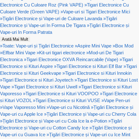
Electronice Cu Culoare Roz (Pink VAPE)
»
Tigari Electronice Cu
Culoare Verde (Green VAPE)
»
Vape-uri si Tigari Electronice Mici
»
Țigări Electronice și Vape-uri de Culoare Lavanda
»
Țigări
Electronice și Vape-uri In Forma De Tigara
»
Țigări Electronice și
Vape-uri In Forma Patrata
Arată Mai Mult
»
Toate: Vape-uri și Țigări Electronice
»
Aspire Mini Vape
»
Box Mod
»
Elfbar Mini Vape
»
Kit-uri tigari electronice
»
Mod-uri De Tigari
Electronica
»
Tigari Electronice OXVA Reincarcabile (Vape)
»
Tigari
Electronice si Kituri Aspire
»
Tigari Electronice si Kituri Elf Bar
»
Tigari
Electronice si Kituri Geekvape
»
Tigari Electronice si Kituri Innokin
»
Tigari Electronice si Kituri Joyetech
»
Tigari Electronice si Kituri Lost
Vape
»
Tigari Electronice si Kituri Uwell
»
Tigari Electronice si Kituri
Vaporesso
»
Tigari Electronice si Kituri VOOPOO
»
Tigari Electronice
si Kituri VOZOL
»
Tigari Electronice si Kituri VUSE
»
Vape Pen-uri
»
Vape Vaporesso Mini
»
Vape-uri cu Nicotină
»
Țigări Electronice și
Vape-uri cu Apple Ice
»
Țigări Electronice și Vape-uri cu Cherry Cola
»
Țigări Electronice și Vape-uri cu Cola Ice la e-Potion
»
Țigări
Electronice și Vape-uri cu Cotton Candy Ice
»
Țigări Electronice și
Vape-uri cu Guava Ice
»
Țigări Electronice și Vape-uri cu Ice Mint