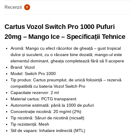
Recenzii
0
Cartus Vozol Switch Pro 1000 Pufuri
20mg – Mango Ice – Specificații Tehnice
Aromă: Mango cu efect răcoritor de gheață – gust tropical
dulce și suculent, cu o răcoare bine dozată; mango-ul este
elementul dominant, gheața completează fără să îl acopere
Brand: Vozol
Model: Switch Pro 1000
Tip produs: Cartus preumplut, de unică folosință – rezervă
compatibilă cu bateria Vozol Switch Pro
Capacitate rezervor: 2 ml
Material cartus: PCTG transparent
Autonomie estimată: până la 1000 de pufuri
Concentrație nicotină: 20 mg/ml (2%)
Tip nicotină: Săruri de nicotină (nicsalt)
Tip rezistență: Mesh
Stil de vapare: Inhalare indirectă (MTL)