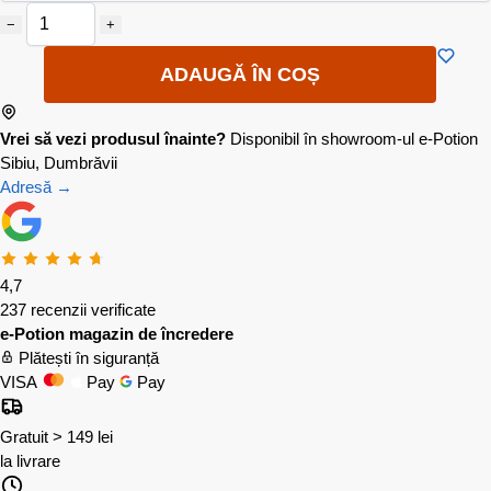
−
+
ADAUGĂ ÎN COȘ
Vrei să vezi produsul înainte?
Disponibil în showroom-ul e-Potion
Sibiu, Dumbrăvii
Adresă →
4,7
237 recenzii verificate
e-Potion magazin de încredere
Plătești în siguranță
VISA
Pay
Pay
Gratuit > 149 lei
la livrare