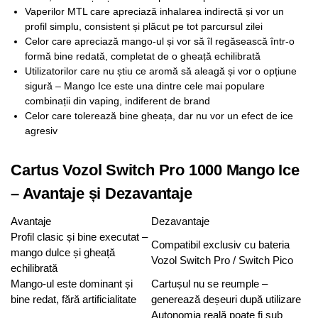
Vaperilor MTL care apreciază inhalarea indirectă și vor un
profil simplu, consistent și plăcut pe tot parcursul zilei
Celor care apreciază mango-ul și vor să îl regăsească într-o
formă bine redată, completat de o gheață echilibrată
Utilizatorilor care nu știu ce aromă să aleagă și vor o opțiune
sigură – Mango Ice este una dintre cele mai populare
combinații din vaping, indiferent de brand
Celor care tolerează bine gheața, dar nu vor un efect de ice
agresiv
Cartus Vozol Switch Pro 1000 Mango Ice
– Avantaje și Dezavantaje
Avantaje
Dezavantaje
Profil clasic și bine executat –
Compatibil exclusiv cu bateria
mango dulce și gheață
Vozol Switch Pro / Switch Pico
echilibrată
Mango-ul este dominant și
Cartușul nu se reumple –
bine redat, fără artificialitate
generează deșeuri după utilizare
Autonomia reală poate fi sub