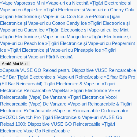
»
Vape Vaporesso Mini
»
Vape-uri cu Nicotină
»
Țigări Electronice și
Vape-uri cu Apple Ice
»
Țigări Electronice și Vape-uri cu Cherry Cola
»
Țigări Electronice și Vape-uri cu Cola Ice la e-Potion
»
Țigări
Electronice și Vape-uri cu Cotton Candy Ice
»
Țigări Electronice și
Vape-uri cu Guava Ice
»
Țigări Electronice și Vape-uri cu Ice Mint
»
Țigări Electronice și Vape-uri cu Mango Ice
»
Țigări Electronice și
Vape-uri cu Peach Ice
»
Țigări Electronice și Vape-uri cu Peppermint
Ice
»
Țigări Electronice și Vape-uri cu Pineapple Ice
»
Țigări
Electronice și Vape-uri Fără Nicotină
Arată Mai Mult
»
Capsule VUSE GO Reload pentru Dispozitive VUSE Reincarcabile
»
Elf Bar Țigări Electronice și Vape-uri Reîncărcabile
»
Elfbar Elfa Pro
(Elf Bar Reincarcabil) Țigări Electronice & Vape-uri
»
Tigari
Electronice Reincarcabile VapeBar
»
Tigari Electronice VEEV
Reincarcabile (Vape) De Vanzare
»
Tigari Electronice Vozol
Reincarcabile (Vape) De Vanzare
»
Vape-uri Reincarcabile & Țigări
Electronice Reîncărcabile
»
Vape-uri Reincarcabile Cu Incarcator
»
VOZOL Switch Pro Țigări Electronice & Vape-uri
»
VUSE Go
Reload 1000: Dispozitive VUSE GO Reincarcabile
»
Țigări
Electronice Vuse Go Reîncărcabile