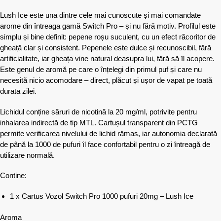
Lush Ice este una dintre cele mai cunoscute și mai comandate
arome din întreaga gamă Switch Pro – și nu fără motiv. Profilul este
simplu și bine definit: pepene roșu suculent, cu un efect răcoritor de
gheață clar și consistent. Pepenele este dulce și recunoscibil, fără
artificialitate, iar gheața vine natural deasupra lui, fără să îl acopere.
Este genul de aromă pe care o înțelegi din primul puf și care nu
necesită nicio acomodare – direct, plăcut și ușor de vapat pe toată
durata zilei.
Lichidul conține săruri de nicotină la 20 mg/ml, potrivite pentru
inhalarea indirectă de tip MTL. Cartușul transparent din PCTG
permite verificarea nivelului de lichid rămas, iar autonomia declarată
de până la 1000 de pufuri îl face confortabil pentru o zi întreagă de
utilizare normală.
Contine:
1 x Cartus Vozol Switch Pro 1000 pufuri 20mg – Lush Ice
Aroma