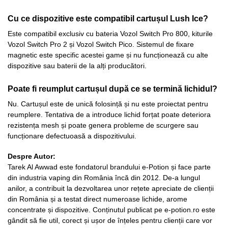
Cu ce dispozitive este compatibil cartușul Lush Ice?
Este compatibil exclusiv cu bateria Vozol Switch Pro 800, kiturile
Vozol Switch Pro 2 și Vozol Switch Pico. Sistemul de fixare
magnetic este specific acestei game și nu funcționează cu alte
dispozitive sau baterii de la alți producători.
Poate fi reumplut cartușul după ce se termină lichidul?
Nu. Cartușul este de unică folosință și nu este proiectat pentru
reumplere. Tentativa de a introduce lichid forțat poate deteriora
rezistența mesh și poate genera probleme de scurgere sau
funcționare defectuoasă a dispozitivului.
Despre Autor:
Tarek Al Awwad este fondatorul brandului e-Potion și face parte
din industria vaping din România încă din 2012. De-a lungul
anilor, a contribuit la dezvoltarea unor rețete apreciate de clienții
din România și a testat direct numeroase lichide, arome
concentrate și dispozitive. Conținutul publicat pe e-potion.ro este
gândit să fie util, corect și ușor de înțeles pentru clienții care vor