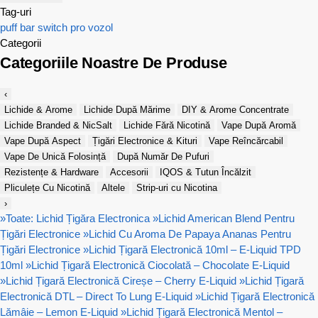
Tag-uri
puff bar
switch pro
vozol
Categorii
Categoriile Noastre De Produse
‹
Lichide & Arome
Lichide După Mărime
DIY & Arome Concentrate
Lichide Branded & NicSalt
Lichide Fără Nicotină
Vape După Aromă
Vape După Aspect
Țigări Electronice & Kituri
Vape Reîncărcabil
Vape De Unică Folosință
După Număr De Pufuri
Rezistențe & Hardware
Accesorii
IQOS & Tutun Încălzit
Pliculețe Cu Nicotină
Altele
Strip-uri cu Nicotina
›
»
Toate: Lichid Țigăra Electronica
»
Lichid American Blend Pentru
Țigări Electronice
»
Lichid Cu Aroma De Papaya Ananas Pentru
Țigări Electronice
»
Lichid Țigară Electronică 10ml – E-Liquid TPD
10ml
»
Lichid Țigară Electronică Ciocolată – Chocolate E-Liquid
»
Lichid Țigară Electronică Cireșe – Cherry E-Liquid
»
Lichid Țigară
Electronică DTL – Direct To Lung E-Liquid
»
Lichid Țigară Electronică
Lămâie – Lemon E-Liquid
»
Lichid Țigară Electronică Mentol –