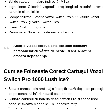
Stil de vapare: Inhalare indirectă (MTL)
Ingrediente: Glicerină vegetală, propilenglicol, nicotină, arome
naturale și artificiale
Compatibilitate: Bateria Vozol Switch Pro 800, kiturile Vozol
Switch Pro 2 și Vozol Switch Pico
Fixare: Sistem magnetic
Reumplere: Nu – cartus de unică folosință
Atenție: Acest produs este destinat exclusiv
persoanelor cu vârsta de peste 18 ani. Nicotina
creează dependență.
Cum se Folosește Corect Cartușul Vozol
Switch Pro 1000 Lush Ice?
Scoate cartușul din ambalaj și îndepărtează dopul de protecție
de pe contactul inferior, dacă este prezent.
Aliniază cartușul cu bateria Vozol Switch Pro și apasă ușor
până se fixează magnetic – nu necesită forță.
Înainte de prima utilizare, lasă cartușul montat în dispozitiv 2-3