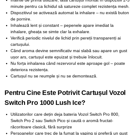
minute pentru ca lichidul să satureze complet rezistența mesh.
Dispozitivul se activează automat la inhalare – nu există buton
de pornire.
Inhalează lent și constant – pepenele apare imediat la
inhalare, gheața se simte clar la exhalare.
Verifică periodic nivelul de lichid prin pereții transparenți ai
cartușului.
Când aroma devine semnificativ mai slabă sau apare un gust
ușor ars, cartușul este epuizat și trebuie înlocuit.
Nu forța inhalarea când rezervorul este aproape gol – poate
deteriora rezistența.
Cartușul nu se reumple și nu se demontează.
Pentru Cine Este Potrivit Cartușul Vozol
Switch Pro 1000 Lush Ice?
Utilizatorilor care dețin deja bateria Vozol Switch Pro 800,
Switch Pro 2 sau Switch Pico și caută o aromă fructat-
răcoritoare clasică, fără surprize
Persoanelor care trec de la fumat la vaping și preferă un gust