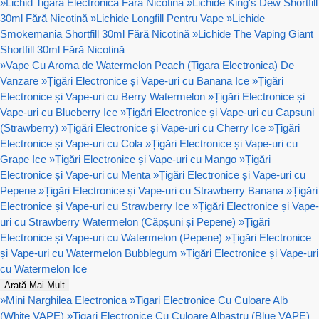
»
Lichid Tigara Electronica Fara Nicotina
»
Lichide King's Dew Shortfill
30ml Fără Nicotină
»
Lichide Longfill Pentru Vape
»
Lichide
Smokemania Shortfill 30ml Fără Nicotină
»
Lichide The Vaping Giant
Shortfill 30ml Fără Nicotină
»
Vape Cu Aroma de Watermelon Peach (Tigara Electronica) De
Vanzare
»
Țigări Electronice și Vape-uri cu Banana Ice
»
Țigări
Electronice și Vape-uri cu Berry Watermelon
»
Țigări Electronice și
Vape-uri cu Blueberry Ice
»
Țigări Electronice și Vape-uri cu Capsuni
(Strawberry)
»
Țigări Electronice și Vape-uri cu Cherry Ice
»
Țigări
Electronice și Vape-uri cu Cola
»
Țigări Electronice și Vape-uri cu
Grape Ice
»
Țigări Electronice și Vape-uri cu Mango
»
Țigări
Electronice și Vape-uri cu Menta
»
Țigări Electronice și Vape-uri cu
Pepene
»
Țigări Electronice și Vape-uri cu Strawberry Banana
»
Țigări
Electronice și Vape-uri cu Strawberry Ice
»
Țigări Electronice și Vape-
uri cu Strawberry Watermelon (Căpșuni și Pepene)
»
Țigări
Electronice și Vape-uri cu Watermelon (Pepene)
»
Țigări Electronice
și Vape-uri cu Watermelon Bubblegum
»
Țigări Electronice și Vape-uri
cu Watermelon Ice
Arată Mai Mult
»
Mini Narghilea Electronica
»
Tigari Electronice Cu Culoare Alb
(White VAPE)
»
Tigari Electronice Cu Culoare Albastru (Blue VAPE)