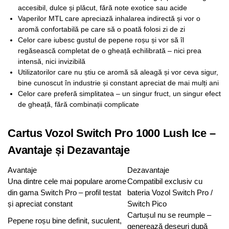
accesibil, dulce și plăcut, fără note exotice sau acide
Vaperilor MTL care apreciază inhalarea indirectă și vor o
aromă confortabilă pe care să o poată folosi zi de zi
Celor care iubesc gustul de pepene roșu și vor să îl
regăsească completat de o gheață echilibrată – nici prea
intensă, nici invizibilă
Utilizatorilor care nu știu ce aromă să aleagă și vor ceva sigur,
bine cunoscut în industrie și constant apreciat de mai mulți ani
Celor care preferă simplitatea – un singur fruct, un singur efect
de gheață, fără combinații complicate
Cartus Vozol Switch Pro 1000 Lush Ice –
Avantaje și Dezavantaje
Avantaje
Dezavantaje
Una dintre cele mai populare arome
Compatibil exclusiv cu
din gama Switch Pro – profil testat
bateria Vozol Switch Pro /
și apreciat constant
Switch Pico
Cartușul nu se reumple –
Pepene roșu bine definit, suculent,
generează deșeuri după