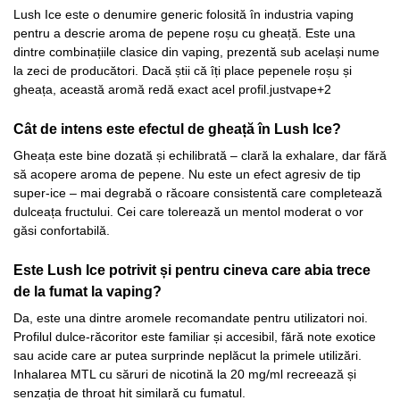
Lush Ice este o denumire generic folosită în industria vaping
pentru a descrie aroma de pepene roșu cu gheață. Este una
dintre combinațiile clasice din vaping, prezentă sub același nume
la zeci de producători. Dacă știi că îți place pepenele roșu și
gheața, această aromă redă exact acel profil.justvape+2
Cât de intens este efectul de gheață în Lush Ice?
Gheața este bine dozată și echilibrată – clară la exhalare, dar fără
să acopere aroma de pepene. Nu este un efect agresiv de tip
super-ice – mai degrabă o răcoare consistentă care completează
dulceața fructului. Cei care tolerează un mentol moderat o vor
găsi confortabilă.
Este Lush Ice potrivit și pentru cineva care abia trece
de la fumat la vaping?
Da, este una dintre aromele recomandate pentru utilizatori noi.
Profilul dulce-răcoritor este familiar și accesibil, fără note exotice
sau acide care ar putea surprinde neplăcut la primele utilizări.
Inhalarea MTL cu săruri de nicotină la 20 mg/ml recreează și
senzația de throat hit similară cu fumatul.