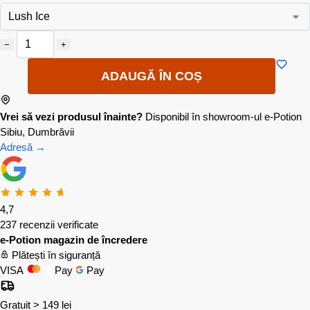
−
+
ADAUGĂ ÎN COȘ
Vrei să vezi produsul înainte?
Disponibil în showroom-ul e-Potion
Sibiu, Dumbrăvii
Adresă →
4,7
237 recenzii verificate
e-Potion magazin de încredere
Plătești în siguranță
VISA
Pay
Pay
Gratuit > 149 lei