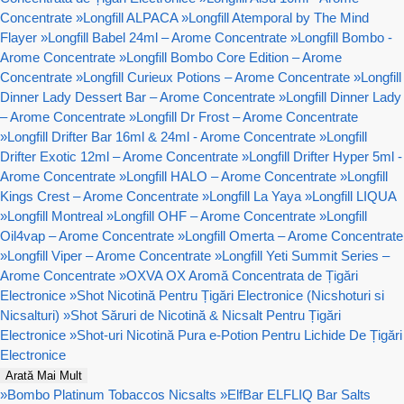
Concentrate
»
Longfill ALPACA
»
Longfill Atemporal by The Mind
Flayer
»
Longfill Babel 24ml – Arome Concentrate
»
Longfill Bombo -
Arome Concentrate
»
Longfill Bombo Core Edition – Arome
Concentrate
»
Longfill Curieux Potions – Arome Concentrate
»
Longfill
Dinner Lady Dessert Bar – Arome Concentrate
»
Longfill Dinner Lady
– Arome Concentrate
»
Longfill Dr Frost – Arome Concentrate
»
Longfill Drifter Bar 16ml & 24ml - Arome Concentrate
»
Longfill
Drifter Exotic 12ml – Arome Concentrate
»
Longfill Drifter Hyper 5ml -
Arome Concentrate
»
Longfill HALO – Arome Concentrate
»
Longfill
Kings Crest – Arome Concentrate
»
Longfill La Yaya
»
Longfill LIQUA
»
Longfill Montreal
»
Longfill OHF – Arome Concentrate
»
Longfill
Oil4vap – Arome Concentrate
»
Longfill Omerta – Arome Concentrate
»
Longfill Viper – Arome Concentrate
»
Longfill Yeti Summit Series –
Arome Concentrate
»
OXVA OX Aromă Concentrata de Țigări
Electronice
»
Shot Nicotină Pentru Țigări Electronice (Nicshoturi si
Nicsalturi)
»
Shot Săruri de Nicotină & Nicsalt Pentru Țigări
Electronice
»
Shot-uri Nicotină Pura e-Potion Pentru Lichide De Țigări
Electronice
Arată Mai Mult
»
Bombo Platinum Tobaccos Nicsalts
»
ElfBar ELFLIQ Bar Salts