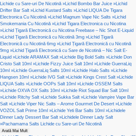
Lichide cu Sare-uri De Nicotină
»
Lichid Bombo Bar Juice
»
Lichid
Drifter Bar Salt
»
Lichid Kustard Salts
»
Lichid LIQUA De Tigara
Electronica Cu Nicotină
»
Lichid Magnum Vape Nic Salts
»
Lichid
Smokemania Cu Nicotină
»
Lichid Tigara Electronica cu Nicotina
»
Lichid Țigară Electronică cu Nicotina Freebase – Nic Shot E-Liquid
»
Lichid Țigară Electronică cu Nicotină 3mg
»
Lichid Țigară
Electronică cu Nicotină 6mg
»
Lichid Țigară Electronică cu Nicotină
9mg
»
Lichid Țigară Electronică cu Sare de Nicotină – Nic Salt E-
Liquid
»
Lichide ARAMAX Salt
»
Lichide Big Bold Salts
»
Lichide Don
Cristo Salt 10ml
»
Lichide Fizzy Juice Salt 10ml
»
Lichide GuerraLiq
10ml
»
Lichide GuerraLiq Salts 10ml
»
Lichide Halo Salts
»
Lichide
Hangsen 10ml
»
Lichide IVG Salt
»
Lichide Kings Crest Salt
»
Lichide
LIQUA Salts
»
Lichide OOPs Salt 10ml
»
Lichide OSSEM Salts
»
Lichide OXVA OX Salts 10ml
»
Lichide Riot Squad Bar Salt 10ml
»
Lichide Ritchy Salt
»
Lichide Sukka Salt
»
Lichide Vampire Vape Bar
Salt
»
Lichide Viper Nic Salts – Arome Gourmet De Desert
»
Lichide
VOZOL Salt Prime 10ml
»
Lichide Yeti Bar Salts 10ml
»
Lichidele
Dinner Lady Dessert Bar Salt
»
Lichidele Dinner Lady Salt
»
Pachamama Salts Lichide cu Sare-uri De Nicotină
Arată Mai Mult