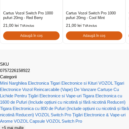
Cartus Vozol Switch Pro 1000
Cartus Vozol Switch Pro 1000
pufuri 20mg - Red Berry
pufuri 20mg - Cool Mint
21,00
lei
21,00
lei
TVA inclus
TVA inclus
Adaugă în coș
Adaugă în coș
SKU
0757226158922
Categorii
Mini Narghilea Electronica
Tigari Electronice si Kituri VOZOL
Tigari
Electronice Vozol Reincarcabile (Vape) De Vanzare
Cartușe Cu
Lichide Pentru Țigări Electronice si Vape-uri
Tigara Electronica cu
1600 de Pufuri (Include opțiuni cu nicotină și fără nicotină Reduceri)
Tigara Electronica cu 800 de Pufuri (Include opțiuni cu nicotină și fără
nicotină Reduceri)
VOZOL Switch Pro Țigări Electronice & Vape-uri
Arome VOZOL
Capsule VOZOL Switch Pro
+5 mai multe