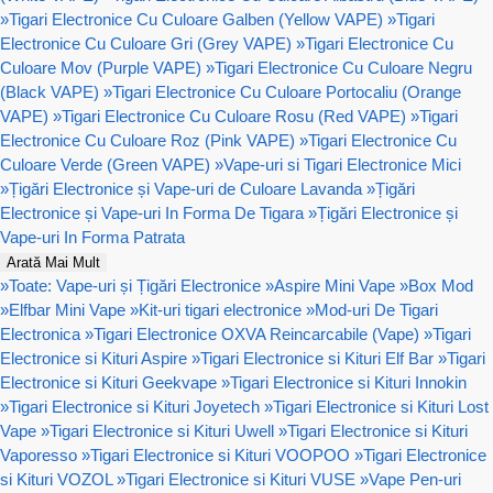
»
Tigari Electronice Cu Culoare Galben (Yellow VAPE)
»
Tigari
Electronice Cu Culoare Gri (Grey VAPE)
»
Tigari Electronice Cu
Culoare Mov (Purple VAPE)
»
Tigari Electronice Cu Culoare Negru
(Black VAPE)
»
Tigari Electronice Cu Culoare Portocaliu (Orange
VAPE)
»
Tigari Electronice Cu Culoare Rosu (Red VAPE)
»
Tigari
Electronice Cu Culoare Roz (Pink VAPE)
»
Tigari Electronice Cu
Culoare Verde (Green VAPE)
»
Vape-uri si Tigari Electronice Mici
»
Țigări Electronice și Vape-uri de Culoare Lavanda
»
Țigări
Electronice și Vape-uri In Forma De Tigara
»
Țigări Electronice și
Vape-uri In Forma Patrata
Arată Mai Mult
»
Toate: Vape-uri și Țigări Electronice
»
Aspire Mini Vape
»
Box Mod
»
Elfbar Mini Vape
»
Kit-uri tigari electronice
»
Mod-uri De Tigari
Electronica
»
Tigari Electronice OXVA Reincarcabile (Vape)
»
Tigari
Electronice si Kituri Aspire
»
Tigari Electronice si Kituri Elf Bar
»
Tigari
Electronice si Kituri Geekvape
»
Tigari Electronice si Kituri Innokin
»
Tigari Electronice si Kituri Joyetech
»
Tigari Electronice si Kituri Lost
Vape
»
Tigari Electronice si Kituri Uwell
»
Tigari Electronice si Kituri
Vaporesso
»
Tigari Electronice si Kituri VOOPOO
»
Tigari Electronice
si Kituri VOZOL
»
Tigari Electronice si Kituri VUSE
»
Vape Pen-uri