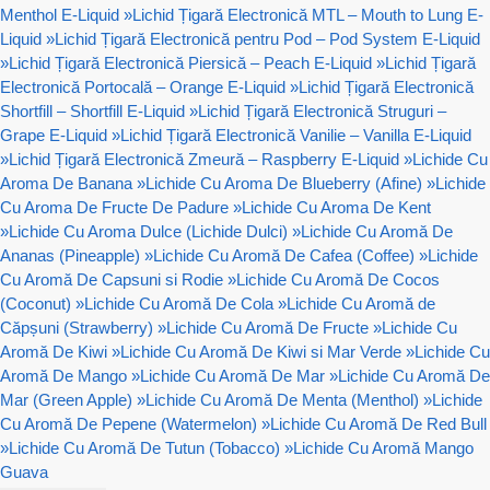
Menthol E-Liquid
»
Lichid Țigară Electronică MTL – Mouth to Lung E-
Liquid
»
Lichid Țigară Electronică pentru Pod – Pod System E-Liquid
»
Lichid Țigară Electronică Piersică – Peach E-Liquid
»
Lichid Țigară
Electronică Portocală – Orange E-Liquid
»
Lichid Țigară Electronică
Shortfill – Shortfill E-Liquid
»
Lichid Țigară Electronică Struguri –
Grape E-Liquid
»
Lichid Țigară Electronică Vanilie – Vanilla E-Liquid
»
Lichid Țigară Electronică Zmeură – Raspberry E-Liquid
»
Lichide Cu
Aroma De Banana
»
Lichide Cu Aroma De Blueberry (Afine)
»
Lichide
Cu Aroma De Fructe De Padure
»
Lichide Cu Aroma De Kent
»
Lichide Cu Aroma Dulce (Lichide Dulci)
»
Lichide Cu Aromă De
Ananas (Pineapple)
»
Lichide Cu Aromă De Cafea (Coffee)
»
Lichide
Cu Aromă De Capsuni si Rodie
»
Lichide Cu Aromă De Cocos
(Coconut)
»
Lichide Cu Aromă De Cola
»
Lichide Cu Aromă de
Căpșuni (Strawberry)
»
Lichide Cu Aromă De Fructe
»
Lichide Cu
Aromă De Kiwi
»
Lichide Cu Aromă De Kiwi si Mar Verde
»
Lichide Cu
Aromă De Mango
»
Lichide Cu Aromă De Mar
»
Lichide Cu Aromă De
Mar (Green Apple)
»
Lichide Cu Aromă De Menta (Menthol)
»
Lichide
Cu Aromă De Pepene (Watermelon)
»
Lichide Cu Aromă De Red Bull
»
Lichide Cu Aromă De Tutun (Tobacco)
»
Lichide Cu Aromă Mango
Guava