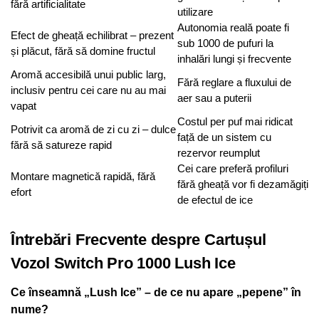
fără artificialitate
utilizare
Autonomia reală poate fi
Efect de gheață echilibrat – prezent
sub 1000 de pufuri la
și plăcut, fără să domine fructul
inhalări lungi și frecvente
Aromă accesibilă unui public larg,
Fără reglare a fluxului de
inclusiv pentru cei care nu au mai
aer sau a puterii
vapat
Costul per puf mai ridicat
Potrivit ca aromă de zi cu zi – dulce
față de un sistem cu
fără să satureze rapid
rezervor reumplut
Cei care preferă profiluri
Montare magnetică rapidă, fără
fără gheață vor fi dezamăgiți
efort
de efectul de ice
Întrebări Frecvente despre Cartușul
Vozol Switch Pro 1000 Lush Ice
Ce înseamnă „Lush Ice” – de ce nu apare „pepene” în
nume?