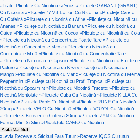
»
Toate: Pliculețe Cu Nicotină și Snus
»
Pliculete GARANT (GRANT)
Cu Nicotina
»
Pliculețe 77 VB Edition Cu Nicotină
»
Pliculețe Cafero
Cu Cofeină
»
Pliculețe cu Nicotină cu Afine
»
Pliculețe cu Nicotină cu
Ananas
»
Pliculețe cu Nicotină cu Banana
»
Pliculețe cu Nicotină cu
Cafea
»
Pliculețe cu Nicotină cu Cocos
»
Pliculețe cu Nicotină cu Cola
»
Pliculețe cu Nicotină cu Concentrație Foarte Tare
»
Pliculețe cu
Nicotină cu Concentrație Medie
»
Pliculețe cu Nicotină cu
Concentrație Mică
»
Pliculețe cu Nicotină cu Concentrație Tare
»
Pliculețe cu Nicotină cu Căpșuni
»
Pliculețe cu Nicotină cu Fructe de
Pădure
»
Pliculețe cu Nicotină cu Kiwi
»
Pliculețe cu Nicotină cu
Mango
»
Pliculețe cu Nicotină cu Mar
»
Pliculețe cu Nicotină cu Mentă
Peppermint
»
Pliculețe cu Nicotină cu Profil Tropical
»
Pliculețe cu
Nicotină cu Spearmint
»
Pliculețe cu Nicotină Fructate
»
Pliculețe cu
Nicotină Mentolate
»
Pliculețe Cuba Cu Nicotină
»
Pliculețe KILLA Cu
Nicotină
»
Pliculețe Pablo Cu Nicotină
»
Pliculețe RUNE Cu Nicotină
20mg
»
Pliculețe VELO Cu Nicotină
»
Pliculețe VOZOL Cu Nicotină
»
Pliculețe X-Booster cu Cofeină 80mg
»
Pliculețe ZYN Cu Nicotină –
Format Mini Și Slim
»
Pliculețele CAMO cu Nicotină
Arată Mai Mult
»
Levia Rezerve & Stickuri Fara Tutun
»
Rezerve IQOS Cu tutun