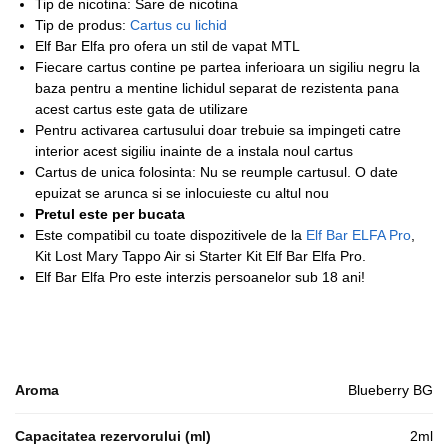
Tip de nicotina: Sare de nicotina
Tip de produs:
Cartus cu lichid
Elf Bar Elfa pro ofera un stil de vapat MTL
Fiecare cartus contine pe partea inferioara un sigiliu negru la
baza pentru a mentine lichidul separat de rezistenta pana
acest cartus este gata de utilizare
Pentru activarea cartusului doar trebuie sa impingeti catre
interior acest sigiliu inainte de a instala noul cartus
Cartus de unica folosinta: Nu se reumple cartusul. O date
epuizat se arunca si se inlocuieste cu altul nou
Pretul este per bucata
Este compatibil cu toate dispozitivele de la
Elf Bar ELFA Pro
,
Kit Lost Mary Tappo Air si Starter Kit Elf Bar Elfa Pro.
Elf Bar Elfa Pro este interzis persoanelor sub 18 ani!
Aroma
Blueberry BG
Capacitatea rezervorului (ml)
2ml