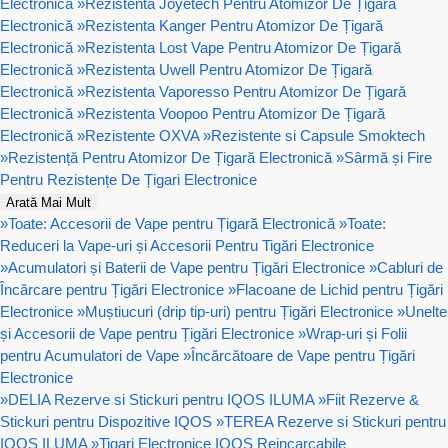
Electronică
»
Rezistenta Joyetech Pentru Atomizor De Țigară
Electronică
»
Rezistenta Kanger Pentru Atomizor De Țigară
Electronică
»
Rezistenta Lost Vape Pentru Atomizor De Țigară
Electronică
»
Rezistenta Uwell Pentru Atomizor De Țigară
Electronică
»
Rezistenta Vaporesso Pentru Atomizor De Țigară
Electronică
»
Rezistenta Voopoo Pentru Atomizor De Țigară
Electronică
»
Rezistente OXVA
»
Rezistente si Capsule Smoktech
»
Rezistență Pentru Atomizor De Țigară Electronică
»
Sârmă și Fire
Pentru Rezistențe De Țigari Electronice
Arată Mai Mult
»
Toate: Accesorii de Vape pentru Țigară Electronică
»
Toate:
Reduceri la Vape-uri și Accesorii Pentru Tigări Electronice
»
Acumulatori și Baterii de Vape pentru Țigări Electronice
»
Cabluri de
Încărcare pentru Țigări Electronice
»
Flacoane de Lichid pentru Țigări
Electronice
»
Muștiucuri (drip tip-uri) pentru Țigări Electronice
»
Unelte
și Accesorii de Vape pentru Țigări Electronice
»
Wrap-uri și Folii
pentru Acumulatori de Vape
»
Încărcătoare de Vape pentru Țigări
Electronice
»
DELIA Rezerve si Stickuri pentru IQOS ILUMA
»
Fiit Rezerve &
Stickuri pentru Dispozitive IQOS
»
TEREA Rezerve si Stickuri pentru
IQOS ILUMA
»
Tigari Electronice IQOS Reincarcabile