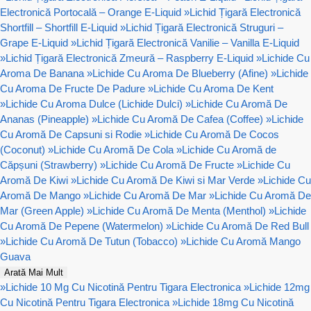
Electronică Portocală – Orange E-Liquid
»
Lichid Țigară Electronică
Shortfill – Shortfill E-Liquid
»
Lichid Țigară Electronică Struguri –
Grape E-Liquid
»
Lichid Țigară Electronică Vanilie – Vanilla E-Liquid
»
Lichid Țigară Electronică Zmeură – Raspberry E-Liquid
»
Lichide Cu
Aroma De Banana
»
Lichide Cu Aroma De Blueberry (Afine)
»
Lichide
Cu Aroma De Fructe De Padure
»
Lichide Cu Aroma De Kent
»
Lichide Cu Aroma Dulce (Lichide Dulci)
»
Lichide Cu Aromă De
Ananas (Pineapple)
»
Lichide Cu Aromă De Cafea (Coffee)
»
Lichide
Cu Aromă De Capsuni si Rodie
»
Lichide Cu Aromă De Cocos
(Coconut)
»
Lichide Cu Aromă De Cola
»
Lichide Cu Aromă de
Căpșuni (Strawberry)
»
Lichide Cu Aromă De Fructe
»
Lichide Cu
Aromă De Kiwi
»
Lichide Cu Aromă De Kiwi si Mar Verde
»
Lichide Cu
Aromă De Mango
»
Lichide Cu Aromă De Mar
»
Lichide Cu Aromă De
Mar (Green Apple)
»
Lichide Cu Aromă De Menta (Menthol)
»
Lichide
Cu Aromă De Pepene (Watermelon)
»
Lichide Cu Aromă De Red Bull
»
Lichide Cu Aromă De Tutun (Tobacco)
»
Lichide Cu Aromă Mango
Guava
Arată Mai Mult
»
Lichide 10 Mg Cu Nicotină Pentru Tigara Electronica
»
Lichide 12mg
Cu Nicotină Pentru Tigara Electronica
»
Lichide 18mg Cu Nicotină