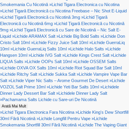
Smokemania Cu Nicotină
»
Lichid Tigara Electronica cu Nicotina
»
Lichid Țigară Electronică cu Nicotina Freebase – Nic Shot E-Liquid
»
Lichid Țigară Electronică cu Nicotină 3mg
»
Lichid Țigară
Electronică cu Nicotină 6mg
»
Lichid Țigară Electronică cu Nicotină
9mg
»
Lichid Țigară Electronică cu Sare de Nicotină – Nic Salt E-
Liquid
»
Lichide ARAMAX Salt
»
Lichide Big Bold Salts
»
Lichide Don
Cristo Salt 10ml
»
Lichide Fizzy Juice Salt 10ml
»
Lichide GuerraLiq
10ml
»
Lichide GuerraLiq Salts 10ml
»
Lichide Halo Salts
»
Lichide
Hangsen 10ml
»
Lichide IVG Salt
»
Lichide Kings Crest Salt
»
Lichide
LIQUA Salts
»
Lichide OOPs Salt 10ml
»
Lichide OSSEM Salts
»
Lichide OXVA OX Salts 10ml
»
Lichide Riot Squad Bar Salt 10ml
»
Lichide Ritchy Salt
»
Lichide Sukka Salt
»
Lichide Vampire Vape Bar
Salt
»
Lichide Viper Nic Salts – Arome Gourmet De Desert
»
Lichide
VOZOL Salt Prime 10ml
»
Lichide Yeti Bar Salts 10ml
»
Lichidele
Dinner Lady Dessert Bar Salt
»
Lichidele Dinner Lady Salt
»
Pachamama Salts Lichide cu Sare-uri De Nicotină
Arată Mai Mult
»
Lichid Tigara Electronica Fara Nicotina
»
Lichide King's Dew Shortfill
30ml Fără Nicotină
»
Lichide Longfill Pentru Vape
»
Lichide
Smokemania Shortfill 30ml Fără Nicotină
»
Lichide The Vaping Giant