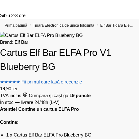
Sibiu
2-3 ore
Prima pagină
Tigara Electronica de unica folosinta
Elf Bar Tigara Electronica si Vape-uri
/
/
Brand:
Elf Bar
Cartus Elf Bar ELFA Pro V1
Blueberry BG
★
★
★
★
★
Fii primul care lasă o recenzie
19,90
lei
TVA inclus
Cumpără și câștigă
19 puncte
În stoc — livrare 24/48h
(L-V)
Atentie! Contine un cartus ELFA Pro
Contine:
1 x Cartus Elf Bar ELFA Pro Blueberry BG