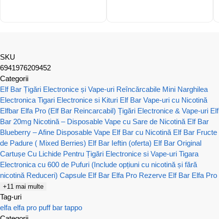
SKU
6941976209452
Categorii
Elf Bar Țigări Electronice și Vape-uri Reîncărcabile
Mini Narghilea
Electronica
Tigari Electronice si Kituri Elf Bar
Vape-uri cu Nicotină
Elfbar Elfa Pro (Elf Bar Reincarcabil) Țigări Electronice & Vape-uri
Elf
Bar 20mg Nicotină – Disposable Vape cu Sare de Nicotină
Elf Bar
Blueberry – Afine Disposable Vape
Elf Bar cu Nicotină
Elf Bar Fructe
de Padure ( Mixed Berries)
Elf Bar Ieftin (oferta)
Elf Bar Original
Cartușe Cu Lichide Pentru Țigări Electronice si Vape-uri
Tigara
Electronica cu 600 de Pufuri (Include opțiuni cu nicotină și fără
nicotină Reduceri)
Capsule Elf Bar Elfa Pro
Rezerve Elf Bar Elfa Pro
+11 mai multe
Tag-uri
elfa
elfa pro
puff bar
tappo
Categorii