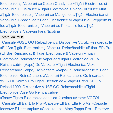
Electronice și Vape-uri cu Cotton Candy Ice
»
Țigări Electronice și
Vape-uri cu Guava Ice
»
Țigări Electronice și Vape-uri cu Ice Mint
»
Țigări Electronice și Vape-uri cu Mango Ice
»
Țigări Electronice și
Vape-uri cu Peach Ice
»
Țigări Electronice și Vape-uri cu Peppermint
Ice
»
Țigări Electronice și Vape-uri cu Pineapple Ice
»
Țigări
Electronice și Vape-uri Fără Nicotină
Arată Mai Mult
»
Capsule VUSE GO Reload pentru Dispozitive VUSE Reincarcabile
»
Elf Bar Țigări Electronice și Vape-uri Reîncărcabile
»
Elfbar Elfa Pro
(Elf Bar Reincarcabil) Țigări Electronice & Vape-uri
»
Tigari
Electronice Reincarcabile VapeBar
»
Tigari Electronice VEEV
Reincarcabile (Vape) De Vanzare
»
Tigari Electronice Vozol
Reincarcabile (Vape) De Vanzare
»
Vape-uri Reincarcabile & Țigări
Electronice Reîncărcabile
»
Vape-uri Reincarcabile Cu Incarcator
»
VOZOL Switch Pro Țigări Electronice & Vape-uri
»
VUSE Go
Reload 1000: Dispozitive VUSE GO Reincarcabile
»
Țigări
Electronice Vuse Go Reîncărcabile
»
Toate: Tigara Electronica de unica folosinta
»
Arome VOZOL
»
Capsule Elf Bar Elfa Pro
»
Capsule Elf Bar Elfa Pro V2
»
Capsule
Icewave E1 preumplute
»
Capsule Lost Mary Tappo Pro – Rezerve