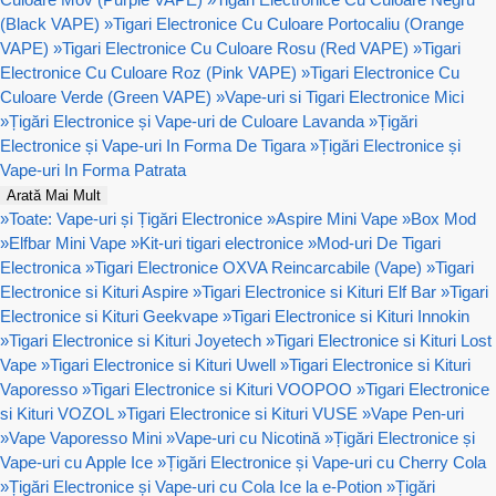
(Black VAPE)
»
Tigari Electronice Cu Culoare Portocaliu (Orange
VAPE)
»
Tigari Electronice Cu Culoare Rosu (Red VAPE)
»
Tigari
Electronice Cu Culoare Roz (Pink VAPE)
»
Tigari Electronice Cu
Culoare Verde (Green VAPE)
»
Vape-uri si Tigari Electronice Mici
»
Țigări Electronice și Vape-uri de Culoare Lavanda
»
Țigări
Electronice și Vape-uri In Forma De Tigara
»
Țigări Electronice și
Vape-uri In Forma Patrata
Arată Mai Mult
»
Toate: Vape-uri și Țigări Electronice
»
Aspire Mini Vape
»
Box Mod
»
Elfbar Mini Vape
»
Kit-uri tigari electronice
»
Mod-uri De Tigari
Electronica
»
Tigari Electronice OXVA Reincarcabile (Vape)
»
Tigari
Electronice si Kituri Aspire
»
Tigari Electronice si Kituri Elf Bar
»
Tigari
Electronice si Kituri Geekvape
»
Tigari Electronice si Kituri Innokin
»
Tigari Electronice si Kituri Joyetech
»
Tigari Electronice si Kituri Lost
Vape
»
Tigari Electronice si Kituri Uwell
»
Tigari Electronice si Kituri
Vaporesso
»
Tigari Electronice si Kituri VOOPOO
»
Tigari Electronice
si Kituri VOZOL
»
Tigari Electronice si Kituri VUSE
»
Vape Pen-uri
»
Vape Vaporesso Mini
»
Vape-uri cu Nicotină
»
Țigări Electronice și
Vape-uri cu Apple Ice
»
Țigări Electronice și Vape-uri cu Cherry Cola
»
Țigări Electronice și Vape-uri cu Cola Ice la e-Potion
»
Țigări