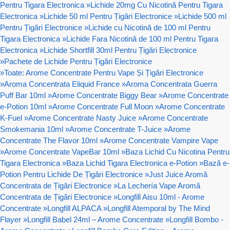
Pentru Tigara Electronica
»
Lichide 20mg Cu Nicotină Pentru Tigara
Electronica
»
Lichide 50 ml Pentru Țigări Electronice
»
Lichide 500 ml
Pentru Țigări Electronice
»
Lichide cu Nicotină de 100 ml Pentru
Tigara Electronica
»
Lichide Fara Nicotină de 100 ml Pentru Tigara
Electronica
»
Lichide Shortfill 30ml Pentru Țigări Electronice
»
Pachete de Lichide Pentru Țigări Electronice
»
Toate: Arome Concentrate Pentru Vape Și Țigări Electronice
»
Aroma Concentrata Eliquid France
»
Aroma Concentrata Guerra
Puff Bar 10ml
»
Arome Concentrate Biggy Bear
»
Arome Concentrate
e-Potion 10ml
»
Arome Concentrate Full Moon
»
Arome Concentrate
K-Fuel
»
Arome Concentrate Nasty Juice
»
Arome Concentrate
Smokemania 10ml
»
Arome Concentrate T-Juice
»
Arome
Concentrate The Flavor 10ml
»
Arome Concentrate Vampire Vape
»
Arome Concentrate VapeBar 10ml
»
Baza Lichid Cu Nicotina Pentru
Tigara Electronica
»
Baza Lichid Tigara Electronica e-Potion
»
Bază e-
Potion Pentru Lichide De Țigări Electronice
»
Just Juice Aromă
Concentrata de Țigări Electronice
»
La Lechería Vape Aromă
Concentrata de Țigări Electronice
»
Longfill Aisu 10ml - Arome
Concentrate
»
Longfill ALPACA
»
Longfill Atemporal by The Mind
Flayer
»
Longfill Babel 24ml – Arome Concentrate
»
Longfill Bombo -