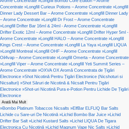
Arome Concentrate
»
Longfill Bombo Core Edition – Arome
Concentrate
»
Longfill Curieux Potions – Arome Concentrate
»
Longfill
Dinner Lady Dessert Bar – Arome Concentrate
»
Longfill Dinner Lady
– Arome Concentrate
»
Longfill Dr Frost – Arome Concentrate
»
Longfill Drifter Bar 16ml & 24ml - Arome Concentrate
»
Longfill
Drifter Exotic 12ml – Arome Concentrate
»
Longfill Drifter Hyper 5ml -
Arome Concentrate
»
Longfill HALO – Arome Concentrate
»
Longfill
Kings Crest – Arome Concentrate
»
Longfill La Yaya
»
Longfill LIQUA
»
Longfill Montreal
»
Longfill OHF – Arome Concentrate
»
Longfill
Oil4vap – Arome Concentrate
»
Longfill Omerta – Arome Concentrate
»
Longfill Viper – Arome Concentrate
»
Longfill Yeti Summit Series –
Arome Concentrate
»
OXVA OX Aromă Concentrata de Țigări
Electronice
»
Shot Nicotină Pentru Țigări Electronice (Nicshoturi si
Nicsalturi)
»
Shot Săruri de Nicotină & Nicsalt Pentru Țigări
Electronice
»
Shot-uri Nicotină Pura e-Potion Pentru Lichide De Țigări
Electronice
Arată Mai Mult
»
Bombo Platinum Tobaccos Nicsalts
»
ElfBar ELFLIQ Bar Salts
Lichide cu Sare-uri De Nicotină
»
Lichid Bombo Bar Juice
»
Lichid
Drifter Bar Salt
»
Lichid Kustard Salts
»
Lichid LIQUA De Tigara
Electronica Cu Nicotină
»
Lichid Magnum Vape Nic Salts
»
Lichid