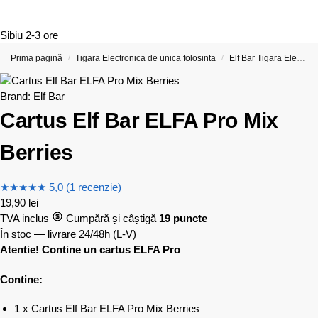
Sibiu
2-3 ore
Prima pagină
Tigara Electronica de unica folosinta
Elf Bar Tigara Electronica si Vape-uri
/
/
Brand:
Elf Bar
Cartus Elf Bar ELFA Pro Mix
Berries
★
★
★
★
★
5,0 (1 recenzie)
19,90
lei
TVA inclus
Cumpără și câștigă
19 puncte
În stoc — livrare 24/48h
(L-V)
Atentie! Contine un cartus ELFA Pro
Contine:
1 x Cartus Elf Bar ELFA Pro Mix Berries