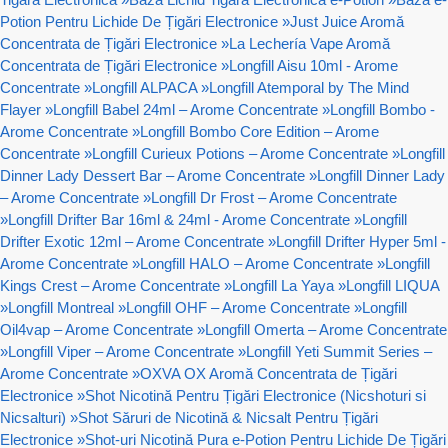
Potion Pentru Lichide De Țigări Electronice
»
Just Juice Aromă
Concentrata de Țigări Electronice
»
La Lechería Vape Aromă
Concentrata de Țigări Electronice
»
Longfill Aisu 10ml - Arome
Concentrate
»
Longfill ALPACA
»
Longfill Atemporal by The Mind
Flayer
»
Longfill Babel 24ml – Arome Concentrate
»
Longfill Bombo -
Arome Concentrate
»
Longfill Bombo Core Edition – Arome
Concentrate
»
Longfill Curieux Potions – Arome Concentrate
»
Longfill
Dinner Lady Dessert Bar – Arome Concentrate
»
Longfill Dinner Lady
– Arome Concentrate
»
Longfill Dr Frost – Arome Concentrate
»
Longfill Drifter Bar 16ml & 24ml - Arome Concentrate
»
Longfill
Drifter Exotic 12ml – Arome Concentrate
»
Longfill Drifter Hyper 5ml -
Arome Concentrate
»
Longfill HALO – Arome Concentrate
»
Longfill
Kings Crest – Arome Concentrate
»
Longfill La Yaya
»
Longfill LIQUA
»
Longfill Montreal
»
Longfill OHF – Arome Concentrate
»
Longfill
Oil4vap – Arome Concentrate
»
Longfill Omerta – Arome Concentrate
»
Longfill Viper – Arome Concentrate
»
Longfill Yeti Summit Series –
Arome Concentrate
»
OXVA OX Aromă Concentrata de Țigări
Electronice
»
Shot Nicotină Pentru Țigări Electronice (Nicshoturi si
Nicsalturi)
»
Shot Săruri de Nicotină & Nicsalt Pentru Țigări
Electronice
»
Shot-uri Nicotină Pura e-Potion Pentru Lichide De Țigări