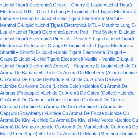
»
Lichid Țigară Electronică Cireșe – Cherry E-Liquid
»
Lichid Țigară
Electronică DTL – Direct To Lung E-Liquid
»
Lichid Țigară Electronică
Lămâie – Lemon E-Liquid
»
Lichid Țigară Electronică Mentol –
Menthol E-Liquid
»
Lichid Țigară Electronică MTL – Mouth to Lung E-
Liquid
»
Lichid Țigară Electronică pentru Pod – Pod System E-Liquid
»
Lichid Țigară Electronică Piersică – Peach E-Liquid
»
Lichid Țigară
Electronică Portocală – Orange E-Liquid
»
Lichid Țigară Electronică
Shortfill – Shortfill E-Liquid
»
Lichid Țigară Electronică Struguri –
Grape E-Liquid
»
Lichid Țigară Electronică Vanilie – Vanilla E-Liquid
»
Lichid Țigară Electronică Zmeură – Raspberry E-Liquid
»
Lichide Cu
Aroma De Banana
»
Lichide Cu Aroma De Blueberry (Afine)
»
Lichide
Cu Aroma De Fructe De Padure
»
Lichide Cu Aroma De Kent
»
Lichide Cu Aroma Dulce (Lichide Dulci)
»
Lichide Cu Aromă De
Ananas (Pineapple)
»
Lichide Cu Aromă De Cafea (Coffee)
»
Lichide
Cu Aromă De Capsuni si Rodie
»
Lichide Cu Aromă De Cocos
(Coconut)
»
Lichide Cu Aromă De Cola
»
Lichide Cu Aromă de
Căpșuni (Strawberry)
»
Lichide Cu Aromă De Fructe
»
Lichide Cu
Aromă De Kiwi
»
Lichide Cu Aromă De Kiwi si Mar Verde
»
Lichide Cu
Aromă De Mango
»
Lichide Cu Aromă De Mar
»
Lichide Cu Aromă De
Mar (Green Apple)
»
Lichide Cu Aromă De Menta (Menthol)
»
Lichide