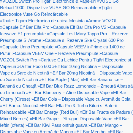
»
VOZOL Switch Pro Țigări Electronice & Vape-uri
»
VUSE Go
Reload 1000: Dispozitive VUSE GO Reincarcabile
»
Țigări
Electronice Vuse Go Reîncărcabile
»
Toate: Tigara Electronica de unica folosinta
»
Arome VOZOL
»
Capsule Elf Bar Elfa Pro
»
Capsule Elf Bar Elfa Pro V2
»
Capsule
Icewave E1 preumplute
»
Capsule Lost Mary Tappo Pro – Rezerve
Preumplute Și Arome
»
Capsule si Rezerve Ske Crystal 600 Pro
»
Capsule Unno Preumplute
»
Capsule VEEV inPrime cu 1400 de
Pufuri
»
Capsule VEEV One – Rezerve Preumplute
»
Capsule
VOZOL Switch Pro
»
Cartușe Cu Lichide Pentru Țigări Electronice si
Vape-uri
»
Drifter Poco 600
»
Elf Bar 10mg Nicotină – Disposable
Vape cu Sare de Nicotină
»
Elf Bar 20mg Nicotină – Disposable Vape
cu Sare de Nicotină
»
Elf Bar Apple ( Mar)
»
Elf Bar Banana Ice –
Banană cu Gheață
»
Elf Bar Blue Razz Lemonade – Zmeură Albastră
cu Limonadă
»
Elf Bar Blueberry – Afine Disposable Vape
»
Elf Bar
Cherry (Cirese)
»
Elf Bar Cola – Disposable Vape cu Aromă de Cola
»
Elf Bar cu Nicotină
»
Elf Bar Elfa Pro & Turbo Kituri si Baterii
Reincarcabile
»
Elf Bar Energy (Red Bull)
»
Elf Bar Fructe de Padure (
Mixed Berries)
»
Elf Bar Grape – Struguri Disposable Vape
»
Elf Bar
Ieftin (oferta)
»
Elf Bar Kiwi Passionfruit guava
»
Elf Bar Mango –
Disposable Vape cu Aromă de Mango
»
Elf Bar Menthol
»
Elf Bar