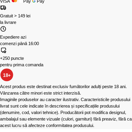
VISA
Pay
Pay
Gratuit > 149 lei
la livrare
Expediere azi
comenzi până 16:00
+250 puncte
pentru prima comanda
18+
Acest produs este destinat exclusiv fumătorilor adulți peste 18 ani.
Vânzarea către minori este strict interzisă.
Imaginile produselor au caracter ilustrativ. Caracteristicile produsului
livrat sunt cele indicate în descrierea și specificațiile produsului
(denumire, cod, valori tehnice). Producătorii pot modifica designul,
ambalajul sau elemente vizuale (culori, garnituri) fără preaviz, fără ca
acest lucru să afecteze conformitatea produsului.