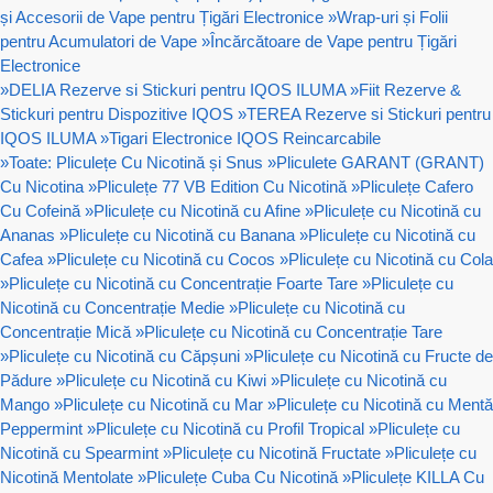
și Accesorii de Vape pentru Țigări Electronice
»
Wrap-uri și Folii
pentru Acumulatori de Vape
»
Încărcătoare de Vape pentru Țigări
Electronice
»
DELIA Rezerve si Stickuri pentru IQOS ILUMA
»
Fiit Rezerve &
Stickuri pentru Dispozitive IQOS
»
TEREA Rezerve si Stickuri pentru
IQOS ILUMA
»
Tigari Electronice IQOS Reincarcabile
»
Toate: Pliculețe Cu Nicotină și Snus
»
Pliculete GARANT (GRANT)
Cu Nicotina
»
Pliculețe 77 VB Edition Cu Nicotină
»
Pliculețe Cafero
Cu Cofeină
»
Pliculețe cu Nicotină cu Afine
»
Pliculețe cu Nicotină cu
Ananas
»
Pliculețe cu Nicotină cu Banana
»
Pliculețe cu Nicotină cu
Cafea
»
Pliculețe cu Nicotină cu Cocos
»
Pliculețe cu Nicotină cu Cola
»
Pliculețe cu Nicotină cu Concentrație Foarte Tare
»
Pliculețe cu
Nicotină cu Concentrație Medie
»
Pliculețe cu Nicotină cu
Concentrație Mică
»
Pliculețe cu Nicotină cu Concentrație Tare
»
Pliculețe cu Nicotină cu Căpșuni
»
Pliculețe cu Nicotină cu Fructe de
Pădure
»
Pliculețe cu Nicotină cu Kiwi
»
Pliculețe cu Nicotină cu
Mango
»
Pliculețe cu Nicotină cu Mar
»
Pliculețe cu Nicotină cu Mentă
Peppermint
»
Pliculețe cu Nicotină cu Profil Tropical
»
Pliculețe cu
Nicotină cu Spearmint
»
Pliculețe cu Nicotină Fructate
»
Pliculețe cu
Nicotină Mentolate
»
Pliculețe Cuba Cu Nicotină
»
Pliculețe KILLA Cu