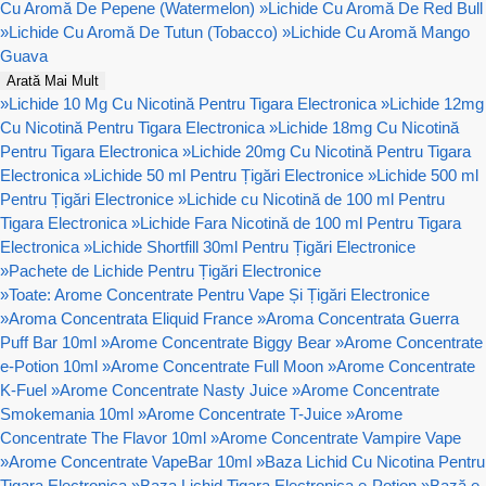
Cu Aromă De Pepene (Watermelon)
»
Lichide Cu Aromă De Red Bull
»
Lichide Cu Aromă De Tutun (Tobacco)
»
Lichide Cu Aromă Mango
Guava
Arată Mai Mult
»
Lichide 10 Mg Cu Nicotină Pentru Tigara Electronica
»
Lichide 12mg
Cu Nicotină Pentru Tigara Electronica
»
Lichide 18mg Cu Nicotină
Pentru Tigara Electronica
»
Lichide 20mg Cu Nicotină Pentru Tigara
Electronica
»
Lichide 50 ml Pentru Țigări Electronice
»
Lichide 500 ml
Pentru Țigări Electronice
»
Lichide cu Nicotină de 100 ml Pentru
Tigara Electronica
»
Lichide Fara Nicotină de 100 ml Pentru Tigara
Electronica
»
Lichide Shortfill 30ml Pentru Țigări Electronice
»
Pachete de Lichide Pentru Țigări Electronice
»
Toate: Arome Concentrate Pentru Vape Și Țigări Electronice
»
Aroma Concentrata Eliquid France
»
Aroma Concentrata Guerra
Puff Bar 10ml
»
Arome Concentrate Biggy Bear
»
Arome Concentrate
e-Potion 10ml
»
Arome Concentrate Full Moon
»
Arome Concentrate
K-Fuel
»
Arome Concentrate Nasty Juice
»
Arome Concentrate
Smokemania 10ml
»
Arome Concentrate T-Juice
»
Arome
Concentrate The Flavor 10ml
»
Arome Concentrate Vampire Vape
»
Arome Concentrate VapeBar 10ml
»
Baza Lichid Cu Nicotina Pentru
Tigara Electronica
»
Baza Lichid Tigara Electronica e-Potion
»
Bază e-