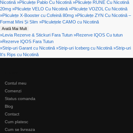
Nicotină
»
Pliculețe Pablo Cu Nicotină
»
Pliculețe RUNE Cu Nicotină
20mg
»
Pliculețe VELO Cu Nicotină
»
Pliculețe VOZOL Cu Nicotină
»
Pliculețe X-Booster cu Cofeină 80mg
»
Pliculețe ZYN Cu Nicotină –
Format Mini Și Slim
»
Pliculețele CAMO cu Nicotină
Arată Mai Mult
»
Levia Rezerve & Stickuri Fara Tutun
»
Rezerve IQOS Cu tutun
»
Rezerve IQOS Fara Tutun
»
Strip-uri Garant cu Nicotină
»
Strip-uri Iceberg cu Nicotină
»
Strip-uri
It's Rips cu Nicotină
Ajutor
Contul meu
Comenzi
Status comanda
Blog
Contact
Cum platesc
Cum se livreaza