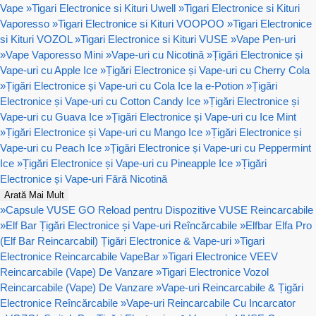
Vape
»
Tigari Electronice si Kituri Uwell
»
Tigari Electronice si Kituri
Vaporesso
»
Tigari Electronice si Kituri VOOPOO
»
Tigari Electronice
si Kituri VOZOL
»
Tigari Electronice si Kituri VUSE
»
Vape Pen-uri
»
Vape Vaporesso Mini
»
Vape-uri cu Nicotină
»
Țigări Electronice și
Vape-uri cu Apple Ice
»
Țigări Electronice și Vape-uri cu Cherry Cola
»
Țigări Electronice și Vape-uri cu Cola Ice la e-Potion
»
Țigări
Electronice și Vape-uri cu Cotton Candy Ice
»
Țigări Electronice și
Vape-uri cu Guava Ice
»
Țigări Electronice și Vape-uri cu Ice Mint
»
Țigări Electronice și Vape-uri cu Mango Ice
»
Țigări Electronice și
Vape-uri cu Peach Ice
»
Țigări Electronice și Vape-uri cu Peppermint
Ice
»
Țigări Electronice și Vape-uri cu Pineapple Ice
»
Țigări
Electronice și Vape-uri Fără Nicotină
Arată Mai Mult
»
Capsule VUSE GO Reload pentru Dispozitive VUSE Reincarcabile
»
Elf Bar Țigări Electronice și Vape-uri Reîncărcabile
»
Elfbar Elfa Pro
(Elf Bar Reincarcabil) Țigări Electronice & Vape-uri
»
Tigari
Electronice Reincarcabile VapeBar
»
Tigari Electronice VEEV
Reincarcabile (Vape) De Vanzare
»
Tigari Electronice Vozol
Reincarcabile (Vape) De Vanzare
»
Vape-uri Reincarcabile & Țigări
Electronice Reîncărcabile
»
Vape-uri Reincarcabile Cu Incarcator