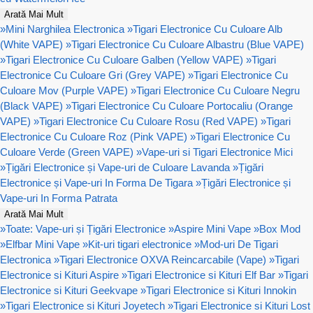
Arată Mai Mult
»
Mini Narghilea Electronica
»
Tigari Electronice Cu Culoare Alb
(White VAPE)
»
Tigari Electronice Cu Culoare Albastru (Blue VAPE)
»
Tigari Electronice Cu Culoare Galben (Yellow VAPE)
»
Tigari
Electronice Cu Culoare Gri (Grey VAPE)
»
Tigari Electronice Cu
Culoare Mov (Purple VAPE)
»
Tigari Electronice Cu Culoare Negru
(Black VAPE)
»
Tigari Electronice Cu Culoare Portocaliu (Orange
VAPE)
»
Tigari Electronice Cu Culoare Rosu (Red VAPE)
»
Tigari
Electronice Cu Culoare Roz (Pink VAPE)
»
Tigari Electronice Cu
Culoare Verde (Green VAPE)
»
Vape-uri si Tigari Electronice Mici
»
Țigări Electronice și Vape-uri de Culoare Lavanda
»
Țigări
Electronice și Vape-uri In Forma De Tigara
»
Țigări Electronice și
Vape-uri In Forma Patrata
Arată Mai Mult
»
Toate: Vape-uri și Țigări Electronice
»
Aspire Mini Vape
»
Box Mod
»
Elfbar Mini Vape
»
Kit-uri tigari electronice
»
Mod-uri De Tigari
Electronica
»
Tigari Electronice OXVA Reincarcabile (Vape)
»
Tigari
Electronice si Kituri Aspire
»
Tigari Electronice si Kituri Elf Bar
»
Tigari
Electronice si Kituri Geekvape
»
Tigari Electronice si Kituri Innokin
»
Tigari Electronice si Kituri Joyetech
»
Tigari Electronice si Kituri Lost