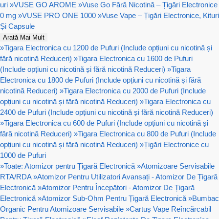
uri
»
VUSE GO AROME
»
Vuse Go Fără Nicotină – Țigări Electronice
0 mg
»
VUSE PRO ONE 1000
»
Vuse Vape – Țigări Electronice, Kituri
Și Capsule
Arată Mai Mult
»
Tigara Electronica cu 1200 de Pufuri (Include opțiuni cu nicotină și
fără nicotină Reduceri)
»
Tigara Electronica cu 1600 de Pufuri
(Include opțiuni cu nicotină și fără nicotină Reduceri)
»
Tigara
Electronica cu 1800 de Pufuri (Include opțiuni cu nicotină și fără
nicotină Reduceri)
»
Tigara Electronica cu 2000 de Pufuri (Include
opțiuni cu nicotină și fără nicotină Reduceri)
»
Tigara Electronica cu
2400 de Pufuri (Include opțiuni cu nicotină și fără nicotină Reduceri)
»
Tigara Electronica cu 600 de Pufuri (Include opțiuni cu nicotină și
fără nicotină Reduceri)
»
Tigara Electronica cu 800 de Pufuri (Include
opțiuni cu nicotină și fără nicotină Reduceri)
»
Țigări Electronice cu
1000 de Pufuri
»
Toate: Atomizor pentru Țigară Electronică
»
Atomizoare Servisabile
RTA/RDA
»
Atomizor Pentru Utilizatori Avansați - Atomizor De Țigară
Electronică
»
Atomizor Pentru Începători - Atomizor De Țigară
Electronică
»
Atomizor Sub-Ohm Pentru Țigară Electronică
»
Bumbac
Organic Pentru Atomizoare Servisabile
»
Cartuș Vape Reîncărcabil