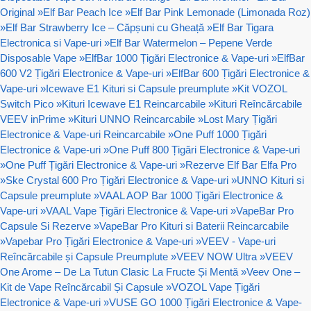
Original
»
Elf Bar Peach Ice
»
Elf Bar Pink Lemonade (Limonada Roz)
»
Elf Bar Strawberry Ice – Căpșuni cu Gheață
»
Elf Bar Tigara
Electronica si Vape-uri
»
Elf Bar Watermelon – Pepene Verde
Disposable Vape
»
ElfBar 1000 Țigări Electronice & Vape-uri
»
ElfBar
600 V2 Țigări Electronice & Vape-uri
»
ElfBar 600 Țigări Electronice &
Vape-uri
»
Icewave E1 Kituri si Capsule preumplute
»
Kit VOZOL
Switch Pico
»
Kituri Icewave E1 Reincarcabile
»
Kituri Reîncărcabile
VEEV inPrime
»
Kituri UNNO Reincarcabile
»
Lost Mary Țigări
Electronice & Vape-uri Reincarcabile
»
One Puff 1000 Țigări
Electronice & Vape-uri
»
One Puff 800 Țigări Electronice & Vape-uri
»
One Puff Țigări Electronice & Vape-uri
»
Rezerve Elf Bar Elfa Pro
»
Ske Crystal 600 Pro Țigări Electronice & Vape-uri
»
UNNO Kituri si
Capsule preumplute
»
VAAL AOP Bar 1000 Țigări Electronice &
Vape-uri
»
VAAL Vape Țigări Electronice & Vape-uri
»
VapeBar Pro
Capsule Si Rezerve
»
VapeBar Pro Kituri si Baterii Reincarcabile
»
Vapebar Pro Țigări Electronice & Vape-uri
»
VEEV - Vape-uri
Reîncărcabile și Capsule Preumplute
»
VEEV NOW Ultra
»
VEEV
One Arome – De La Tutun Clasic La Fructe Și Mentă
»
Veev One –
Kit de Vape Reîncărcabil Și Capsule
»
VOZOL Vape Țigări
Electronice & Vape-uri
»
VUSE GO 1000 Țigări Electronice & Vape-