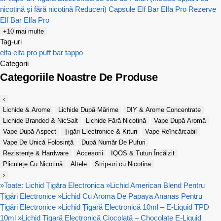
nicotină și fără nicotină Reduceri)
Capsule Elf Bar Elfa Pro
Rezerve
Elf Bar Elfa Pro
+10 mai multe
Tag-uri
elfa
elfa pro
puff bar
tappo
Categorii
Categoriile Noastre De Produse
‹
Lichide & Arome
Lichide După Mărime
DIY & Arome Concentrate
Lichide Branded & NicSalt
Lichide Fără Nicotină
Vape După Aromă
Vape După Aspect
Țigări Electronice & Kituri
Vape Reîncărcabil
Vape De Unică Folosință
După Număr De Pufuri
Rezistențe & Hardware
Accesorii
IQOS & Tutun Încălzit
Pliculețe Cu Nicotină
Altele
Strip-uri cu Nicotina
›
»
Toate: Lichid Țigăra Electronica
»
Lichid American Blend Pentru
Țigări Electronice
»
Lichid Cu Aroma De Papaya Ananas Pentru
Țigări Electronice
»
Lichid Țigară Electronică 10ml – E-Liquid TPD
10ml
»
Lichid Țigară Electronică Ciocolată – Chocolate E-Liquid