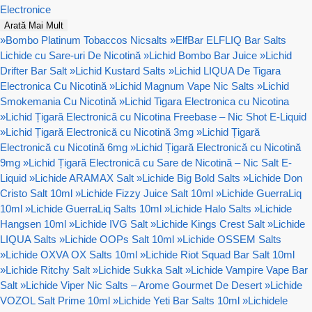
Electronice
Arată Mai Mult
»
Bombo Platinum Tobaccos Nicsalts
»
ElfBar ELFLIQ Bar Salts
Lichide cu Sare-uri De Nicotină
»
Lichid Bombo Bar Juice
»
Lichid
Drifter Bar Salt
»
Lichid Kustard Salts
»
Lichid LIQUA De Tigara
Electronica Cu Nicotină
»
Lichid Magnum Vape Nic Salts
»
Lichid
Smokemania Cu Nicotină
»
Lichid Tigara Electronica cu Nicotina
»
Lichid Țigară Electronică cu Nicotina Freebase – Nic Shot E-Liquid
»
Lichid Țigară Electronică cu Nicotină 3mg
»
Lichid Țigară
Electronică cu Nicotină 6mg
»
Lichid Țigară Electronică cu Nicotină
9mg
»
Lichid Țigară Electronică cu Sare de Nicotină – Nic Salt E-
Liquid
»
Lichide ARAMAX Salt
»
Lichide Big Bold Salts
»
Lichide Don
Cristo Salt 10ml
»
Lichide Fizzy Juice Salt 10ml
»
Lichide GuerraLiq
10ml
»
Lichide GuerraLiq Salts 10ml
»
Lichide Halo Salts
»
Lichide
Hangsen 10ml
»
Lichide IVG Salt
»
Lichide Kings Crest Salt
»
Lichide
LIQUA Salts
»
Lichide OOPs Salt 10ml
»
Lichide OSSEM Salts
»
Lichide OXVA OX Salts 10ml
»
Lichide Riot Squad Bar Salt 10ml
»
Lichide Ritchy Salt
»
Lichide Sukka Salt
»
Lichide Vampire Vape Bar
Salt
»
Lichide Viper Nic Salts – Arome Gourmet De Desert
»
Lichide
VOZOL Salt Prime 10ml
»
Lichide Yeti Bar Salts 10ml
»
Lichidele