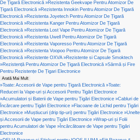
De Țigară Electronică
»
Rezistenta Geekvape Pentru Atomizor De
Țigară Electronică
»
Rezistenta Innokin Pentru Atomizor De Țigară
Electronică
»
Rezistenta Joyetech Pentru Atomizor De Țigară
Electronică
»
Rezistenta Kanger Pentru Atomizor De Țigară
Electronică
»
Rezistenta Lost Vape Pentru Atomizor De Țigară
Electronică
»
Rezistenta Uwell Pentru Atomizor De Țigară
Electronică
»
Rezistenta Vaporesso Pentru Atomizor De Țigară
Electronică
»
Rezistenta Voopoo Pentru Atomizor De Țigară
Electronică
»
Rezistente OXVA
»
Rezistente si Capsule Smoktech
»
Rezistență Pentru Atomizor De Țigară Electronică
»
Sârmă și Fire
Pentru Rezistențe De Țigari Electronice
Arată Mai Mult
»
Toate: Accesorii de Vape pentru Țigară Electronică
»
Toate:
Reduceri la Vape-uri și Accesorii Pentru Tigări Electronice
»
Acumulatori și Baterii de Vape pentru Țigări Electronice
»
Cabluri de
Încărcare pentru Țigări Electronice
»
Flacoane de Lichid pentru Țigări
Electronice
»
Muștiucuri (drip tip-uri) pentru Țigări Electronice
»
Unelte
și Accesorii de Vape pentru Țigări Electronice
»
Wrap-uri și Folii
pentru Acumulatori de Vape
»
Încărcătoare de Vape pentru Țigări
Electronice
»
DELIA Rezerve si Stickuri pentru IQOS ILUMA
»
Fiit Rezerve &