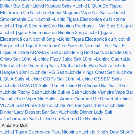
Drifter Bar Salt
»
Lichid Kustard Salts
»
Lichid LIQUA De Tigara
Electronica Cu Nicotină
»
Lichid Magnum Vape Nic Salts
»
Lichid
Smokemania Cu Nicotină
»
Lichid Tigara Electronica cu Nicotina
»
Lichid Țigară Electronică cu Nicotina Freebase – Nic Shot E-Liquid
»
Lichid Țigară Electronică cu Nicotină 3mg
»
Lichid Țigară
Electronică cu Nicotină 6mg
»
Lichid Țigară Electronică cu Nicotină
9mg
»
Lichid Țigară Electronică cu Sare de Nicotină – Nic Salt E-
Liquid
»
Lichide ARAMAX Salt
»
Lichide Big Bold Salts
»
Lichide Don
Cristo Salt 10ml
»
Lichide Fizzy Juice Salt 10ml
»
Lichide GuerraLiq
10ml
»
Lichide GuerraLiq Salts 10ml
»
Lichide Halo Salts
»
Lichide
Hangsen 10ml
»
Lichide IVG Salt
»
Lichide Kings Crest Salt
»
Lichide
LIQUA Salts
»
Lichide OOPs Salt 10ml
»
Lichide OSSEM Salts
»
Lichide OXVA OX Salts 10ml
»
Lichide Riot Squad Bar Salt 10ml
»
Lichide Ritchy Salt
»
Lichide Sukka Salt
»
Lichide Vampire Vape Bar
Salt
»
Lichide Viper Nic Salts – Arome Gourmet De Desert
»
Lichide
VOZOL Salt Prime 10ml
»
Lichide Yeti Bar Salts 10ml
»
Lichidele
Dinner Lady Dessert Bar Salt
»
Lichidele Dinner Lady Salt
»
Pachamama Salts Lichide cu Sare-uri De Nicotină
Arată Mai Mult
»
Lichid Tigara Electronica Fara Nicotina
»
Lichide King's Dew Shortfill