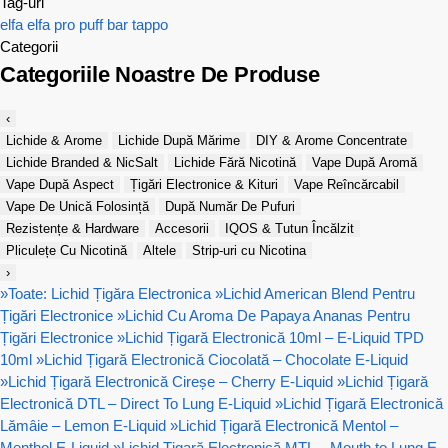
Tag-uri
elfa
elfa pro
puff bar
tappo
Categorii
Categoriile Noastre De Produse
‹
Lichide & Arome
Lichide După Mărime
DIY & Arome Concentrate
Lichide Branded & NicSalt
Lichide Fără Nicotină
Vape După Aromă
Vape După Aspect
Țigări Electronice & Kituri
Vape Reîncărcabil
Vape De Unică Folosință
După Număr De Pufuri
Rezistențe & Hardware
Accesorii
IQOS & Tutun Încălzit
Pliculețe Cu Nicotină
Altele
Strip-uri cu Nicotina
›
»
Toate: Lichid Țigăra Electronica
»
Lichid American Blend Pentru
Țigări Electronice
»
Lichid Cu Aroma De Papaya Ananas Pentru
Țigări Electronice
»
Lichid Țigară Electronică 10ml – E-Liquid TPD
10ml
»
Lichid Țigară Electronică Ciocolată – Chocolate E-Liquid
»
Lichid Țigară Electronică Cireșe – Cherry E-Liquid
»
Lichid Țigară
Electronică DTL – Direct To Lung E-Liquid
»
Lichid Țigară Electronică
Lămâie – Lemon E-Liquid
»
Lichid Țigară Electronică Mentol –
Menthol E-Liquid
»
Lichid Țigară Electronică MTL – Mouth to Lung E-