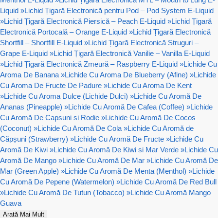
Liquid
»
Lichid Țigară Electronică pentru Pod – Pod System E-Liquid
»
Lichid Țigară Electronică Piersică – Peach E-Liquid
»
Lichid Țigară
Electronică Portocală – Orange E-Liquid
»
Lichid Țigară Electronică
Shortfill – Shortfill E-Liquid
»
Lichid Țigară Electronică Struguri –
Grape E-Liquid
»
Lichid Țigară Electronică Vanilie – Vanilla E-Liquid
»
Lichid Țigară Electronică Zmeură – Raspberry E-Liquid
»
Lichide Cu
Aroma De Banana
»
Lichide Cu Aroma De Blueberry (Afine)
»
Lichide
Cu Aroma De Fructe De Padure
»
Lichide Cu Aroma De Kent
»
Lichide Cu Aroma Dulce (Lichide Dulci)
»
Lichide Cu Aromă De
Ananas (Pineapple)
»
Lichide Cu Aromă De Cafea (Coffee)
»
Lichide
Cu Aromă De Capsuni si Rodie
»
Lichide Cu Aromă De Cocos
(Coconut)
»
Lichide Cu Aromă De Cola
»
Lichide Cu Aromă de
Căpșuni (Strawberry)
»
Lichide Cu Aromă De Fructe
»
Lichide Cu
Aromă De Kiwi
»
Lichide Cu Aromă De Kiwi si Mar Verde
»
Lichide Cu
Aromă De Mango
»
Lichide Cu Aromă De Mar
»
Lichide Cu Aromă De
Mar (Green Apple)
»
Lichide Cu Aromă De Menta (Menthol)
»
Lichide
Cu Aromă De Pepene (Watermelon)
»
Lichide Cu Aromă De Red Bull
»
Lichide Cu Aromă De Tutun (Tobacco)
»
Lichide Cu Aromă Mango
Guava
Arată Mai Mult