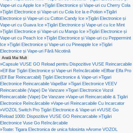
Vape-uri cu Apple Ice
»
Țigări Electronice și Vape-uri cu Cherry Cola
»
Țigări Electronice și Vape-uri cu Cola Ice la e-Potion
»
Țigări
Electronice și Vape-uri cu Cotton Candy Ice
»
Țigări Electronice și
Vape-uri cu Guava Ice
»
Țigări Electronice și Vape-uri cu Ice Mint
»
Țigări Electronice și Vape-uri cu Mango Ice
»
Țigări Electronice și
Vape-uri cu Peach Ice
»
Țigări Electronice și Vape-uri cu Peppermint
Ice
»
Țigări Electronice și Vape-uri cu Pineapple Ice
»
Țigări
Electronice și Vape-uri Fără Nicotină
Arată Mai Mult
»
Capsule VUSE GO Reload pentru Dispozitive VUSE Reincarcabile
»
Elf Bar Țigări Electronice și Vape-uri Reîncărcabile
»
Elfbar Elfa Pro
(Elf Bar Reincarcabil) Țigări Electronice & Vape-uri
»
Tigari
Electronice Reincarcabile VapeBar
»
Tigari Electronice VEEV
Reincarcabile (Vape) De Vanzare
»
Tigari Electronice Vozol
Reincarcabile (Vape) De Vanzare
»
Vape-uri Reincarcabile & Țigări
Electronice Reîncărcabile
»
Vape-uri Reincarcabile Cu Incarcator
»
VOZOL Switch Pro Țigări Electronice & Vape-uri
»
VUSE Go
Reload 1000: Dispozitive VUSE GO Reincarcabile
»
Țigări
Electronice Vuse Go Reîncărcabile
»
Toate: Tigara Electronica de unica folosinta
»
Arome VOZOL