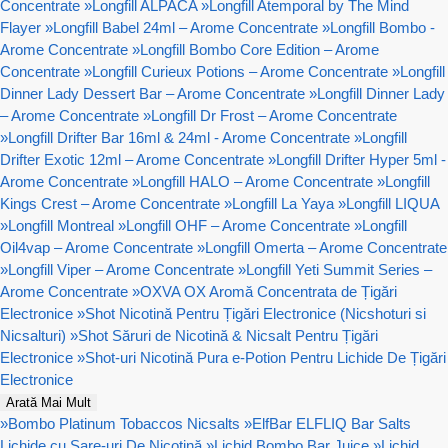
Concentrate
»
Longfill ALPACA
»
Longfill Atemporal by The Mind
Flayer
»
Longfill Babel 24ml – Arome Concentrate
»
Longfill Bombo -
Arome Concentrate
»
Longfill Bombo Core Edition – Arome
Concentrate
»
Longfill Curieux Potions – Arome Concentrate
»
Longfill
Dinner Lady Dessert Bar – Arome Concentrate
»
Longfill Dinner Lady
– Arome Concentrate
»
Longfill Dr Frost – Arome Concentrate
»
Longfill Drifter Bar 16ml & 24ml - Arome Concentrate
»
Longfill
Drifter Exotic 12ml – Arome Concentrate
»
Longfill Drifter Hyper 5ml -
Arome Concentrate
»
Longfill HALO – Arome Concentrate
»
Longfill
Kings Crest – Arome Concentrate
»
Longfill La Yaya
»
Longfill LIQUA
»
Longfill Montreal
»
Longfill OHF – Arome Concentrate
»
Longfill
Oil4vap – Arome Concentrate
»
Longfill Omerta – Arome Concentrate
»
Longfill Viper – Arome Concentrate
»
Longfill Yeti Summit Series –
Arome Concentrate
»
OXVA OX Aromă Concentrata de Țigări
Electronice
»
Shot Nicotină Pentru Țigări Electronice (Nicshoturi si
Nicsalturi)
»
Shot Săruri de Nicotină & Nicsalt Pentru Țigări
Electronice
»
Shot-uri Nicotină Pura e-Potion Pentru Lichide De Țigări
Electronice
Arată Mai Mult
»
Bombo Platinum Tobaccos Nicsalts
»
ElfBar ELFLIQ Bar Salts
Lichide cu Sare-uri De Nicotină
»
Lichid Bombo Bar Juice
»
Lichid