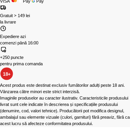
VISA
Pay
Pay
Gratuit > 149 lei
la livrare
Expediere azi
comenzi până 16:00
+250 puncte
pentru prima comanda
18+
Acest produs este destinat exclusiv fumătorilor adulți peste 18 ani.
Vânzarea către minori este strict interzisă.
Imaginile produselor au caracter ilustrativ. Caracteristicile produsului
livrat sunt cele indicate în descrierea și specificațiile produsului
(denumire, cod, valori tehnice). Producătorii pot modifica designul,
ambalajul sau elemente vizuale (culori, garnituri) fără preaviz, fără ca
acest lucru să afecteze conformitatea produsului.