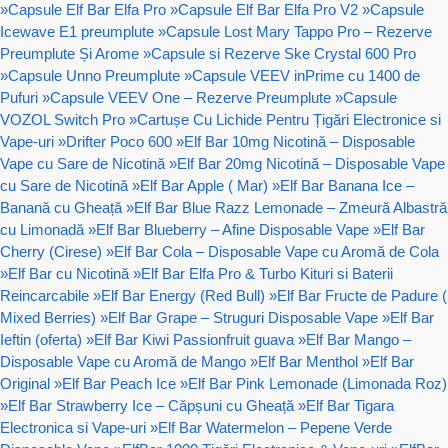
»
Capsule Elf Bar Elfa Pro
»
Capsule Elf Bar Elfa Pro V2
»
Capsule
Icewave E1 preumplute
»
Capsule Lost Mary Tappo Pro – Rezerve
Preumplute Și Arome
»
Capsule si Rezerve Ske Crystal 600 Pro
»
Capsule Unno Preumplute
»
Capsule VEEV inPrime cu 1400 de
Pufuri
»
Capsule VEEV One – Rezerve Preumplute
»
Capsule
VOZOL Switch Pro
»
Cartușe Cu Lichide Pentru Țigări Electronice si
Vape-uri
»
Drifter Poco 600
»
Elf Bar 10mg Nicotină – Disposable
Vape cu Sare de Nicotină
»
Elf Bar 20mg Nicotină – Disposable Vape
cu Sare de Nicotină
»
Elf Bar Apple ( Mar)
»
Elf Bar Banana Ice –
Banană cu Gheață
»
Elf Bar Blue Razz Lemonade – Zmeură Albastră
cu Limonadă
»
Elf Bar Blueberry – Afine Disposable Vape
»
Elf Bar
Cherry (Cirese)
»
Elf Bar Cola – Disposable Vape cu Aromă de Cola
»
Elf Bar cu Nicotină
»
Elf Bar Elfa Pro & Turbo Kituri si Baterii
Reincarcabile
»
Elf Bar Energy (Red Bull)
»
Elf Bar Fructe de Padure (
Mixed Berries)
»
Elf Bar Grape – Struguri Disposable Vape
»
Elf Bar
Ieftin (oferta)
»
Elf Bar Kiwi Passionfruit guava
»
Elf Bar Mango –
Disposable Vape cu Aromă de Mango
»
Elf Bar Menthol
»
Elf Bar
Original
»
Elf Bar Peach Ice
»
Elf Bar Pink Lemonade (Limonada Roz)
»
Elf Bar Strawberry Ice – Căpșuni cu Gheață
»
Elf Bar Tigara
Electronica si Vape-uri
»
Elf Bar Watermelon – Pepene Verde