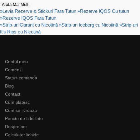
Arată Mai Mult
»
Levia Rezerve & Stickuri Fara Tutun
»
Rezerve IQOS Cu tutun
»
Rezerve IQOS Fara Tutun
»
Strip-uri Garant cu Nicotină
»
Strip-uri Iceberg cu Nicotină
»
Strip-uri
It's Rips cu Nicotină
Ajutor
Contul meu
Comenzi
Status comanda
Blog
Contact
Cum platesc
Cum se livreaza
Puncte de fidelitate
Despre noi
Calculator lichide