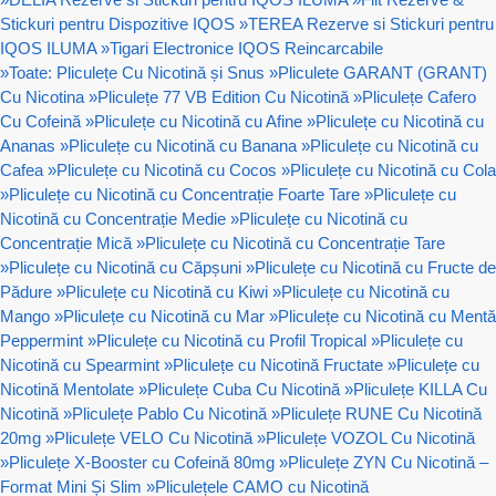
Stickuri pentru Dispozitive IQOS
»
TEREA Rezerve si Stickuri pentru
IQOS ILUMA
»
Tigari Electronice IQOS Reincarcabile
»
Toate: Pliculețe Cu Nicotină și Snus
»
Pliculete GARANT (GRANT)
Cu Nicotina
»
Pliculețe 77 VB Edition Cu Nicotină
»
Pliculețe Cafero
Cu Cofeină
»
Pliculețe cu Nicotină cu Afine
»
Pliculețe cu Nicotină cu
Ananas
»
Pliculețe cu Nicotină cu Banana
»
Pliculețe cu Nicotină cu
Cafea
»
Pliculețe cu Nicotină cu Cocos
»
Pliculețe cu Nicotină cu Cola
»
Pliculețe cu Nicotină cu Concentrație Foarte Tare
»
Pliculețe cu
Nicotină cu Concentrație Medie
»
Pliculețe cu Nicotină cu
Concentrație Mică
»
Pliculețe cu Nicotină cu Concentrație Tare
»
Pliculețe cu Nicotină cu Căpșuni
»
Pliculețe cu Nicotină cu Fructe de
Pădure
»
Pliculețe cu Nicotină cu Kiwi
»
Pliculețe cu Nicotină cu
Mango
»
Pliculețe cu Nicotină cu Mar
»
Pliculețe cu Nicotină cu Mentă
Peppermint
»
Pliculețe cu Nicotină cu Profil Tropical
»
Pliculețe cu
Nicotină cu Spearmint
»
Pliculețe cu Nicotină Fructate
»
Pliculețe cu
Nicotină Mentolate
»
Pliculețe Cuba Cu Nicotină
»
Pliculețe KILLA Cu
Nicotină
»
Pliculețe Pablo Cu Nicotină
»
Pliculețe RUNE Cu Nicotină
20mg
»
Pliculețe VELO Cu Nicotină
»
Pliculețe VOZOL Cu Nicotină
»
Pliculețe X-Booster cu Cofeină 80mg
»
Pliculețe ZYN Cu Nicotină –
Format Mini Și Slim
»
Pliculețele CAMO cu Nicotină