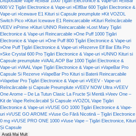
Disposable Vape
»
ElfBar 1000 Țigări Electronice & Vape-uri
»
ElfBar
600 V2 Țigări Electronice & Vape-uri
»
ElfBar 600 Țigări Electronice &
Vape-uri
»
Icewave E1 Kituri si Capsule preumplute
»
Kit VOZOL
Switch Pico
»
Kituri Icewave E1 Reincarcabile
»
Kituri Reîncărcabile
VEEV inPrime
»
Kituri UNNO Reincarcabile
»
Lost Mary Țigări
Electronice & Vape-uri Reincarcabile
»
One Puff 1000 Țigări
Electronice & Vape-uri
»
One Puff 800 Țigări Electronice & Vape-uri
»
One Puff Țigări Electronice & Vape-uri
»
Rezerve Elf Bar Elfa Pro
»
Ske Crystal 600 Pro Țigări Electronice & Vape-uri
»
UNNO Kituri si
Capsule preumplute
»
VAAL AOP Bar 1000 Țigări Electronice &
Vape-uri
»
VAAL Vape Țigări Electronice & Vape-uri
»
VapeBar Pro
Capsule Si Rezerve
»
VapeBar Pro Kituri si Baterii Reincarcabile
»
Vapebar Pro Țigări Electronice & Vape-uri
»
VEEV - Vape-uri
Reîncărcabile și Capsule Preumplute
»
VEEV NOW Ultra
»
VEEV
One Arome – De La Tutun Clasic La Fructe Și Mentă
»
Veev One –
Kit de Vape Reîncărcabil Și Capsule
»
VOZOL Vape Țigări
Electronice & Vape-uri
»
VUSE GO 1000 Țigări Electronice & Vape-
uri
»
VUSE GO AROME
»
Vuse Go Fără Nicotină – Țigări Electronice
0 mg
»
VUSE PRO ONE 1000
»
Vuse Vape – Țigări Electronice, Kituri
Și Capsule
Arată Mai Mult