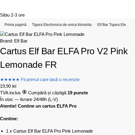
Sibiu
2-3 ore
Prima pagină
Tigara Electronica de unica folosinta
Elf Bar Tigara Electronica si Vape-uri
/
/
Brand:
Elf Bar
Cartus Elf Bar ELFA Pro V2 Pink
Lemonade FR
★
★
★
★
★
Fii primul care lasă o recenzie
19,90
lei
TVA inclus
Cumpără și câștigă
19 puncte
În stoc — livrare 24/48h
(L-V)
Atentie! Contine un cartus ELFA Pro
Contine:
1 x Cartus Elf Bar ELFA Pro Pink Lemonade