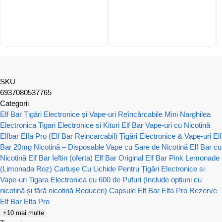
SKU
6937080537765
Categorii
Elf Bar Țigări Electronice și Vape-uri Reîncărcabile
Mini Narghilea
Electronica
Tigari Electronice si Kituri Elf Bar
Vape-uri cu Nicotină
Elfbar Elfa Pro (Elf Bar Reincarcabil) Țigări Electronice & Vape-uri
Elf
Bar 20mg Nicotină – Disposable Vape cu Sare de Nicotină
Elf Bar cu
Nicotină
Elf Bar Ieftin (oferta)
Elf Bar Original
Elf Bar Pink Lemonade
(Limonada Roz)
Cartușe Cu Lichide Pentru Țigări Electronice si
Vape-uri
Tigara Electronica cu 600 de Pufuri (Include opțiuni cu
nicotină și fără nicotină Reduceri)
Capsule Elf Bar Elfa Pro
Rezerve
Elf Bar Elfa Pro
+10 mai multe