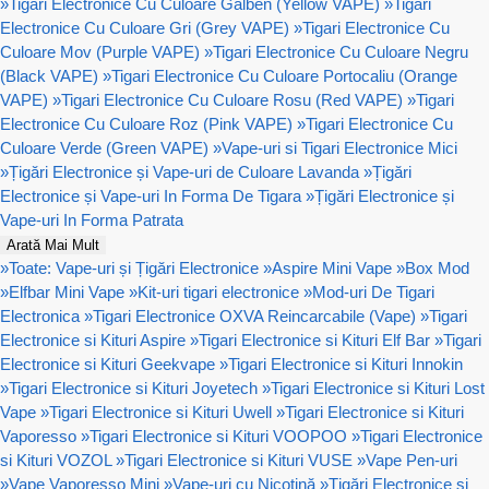
»
Tigari Electronice Cu Culoare Galben (Yellow VAPE)
»
Tigari
Electronice Cu Culoare Gri (Grey VAPE)
»
Tigari Electronice Cu
Culoare Mov (Purple VAPE)
»
Tigari Electronice Cu Culoare Negru
(Black VAPE)
»
Tigari Electronice Cu Culoare Portocaliu (Orange
VAPE)
»
Tigari Electronice Cu Culoare Rosu (Red VAPE)
»
Tigari
Electronice Cu Culoare Roz (Pink VAPE)
»
Tigari Electronice Cu
Culoare Verde (Green VAPE)
»
Vape-uri si Tigari Electronice Mici
»
Țigări Electronice și Vape-uri de Culoare Lavanda
»
Țigări
Electronice și Vape-uri In Forma De Tigara
»
Țigări Electronice și
Vape-uri In Forma Patrata
Arată Mai Mult
»
Toate: Vape-uri și Țigări Electronice
»
Aspire Mini Vape
»
Box Mod
»
Elfbar Mini Vape
»
Kit-uri tigari electronice
»
Mod-uri De Tigari
Electronica
»
Tigari Electronice OXVA Reincarcabile (Vape)
»
Tigari
Electronice si Kituri Aspire
»
Tigari Electronice si Kituri Elf Bar
»
Tigari
Electronice si Kituri Geekvape
»
Tigari Electronice si Kituri Innokin
»
Tigari Electronice si Kituri Joyetech
»
Tigari Electronice si Kituri Lost
Vape
»
Tigari Electronice si Kituri Uwell
»
Tigari Electronice si Kituri
Vaporesso
»
Tigari Electronice si Kituri VOOPOO
»
Tigari Electronice
si Kituri VOZOL
»
Tigari Electronice si Kituri VUSE
»
Vape Pen-uri
»
Vape Vaporesso Mini
»
Vape-uri cu Nicotină
»
Țigări Electronice și