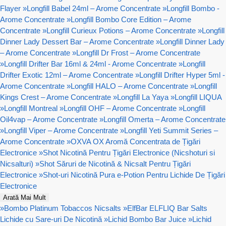
Flayer
»
Longfill Babel 24ml – Arome Concentrate
»
Longfill Bombo -
Arome Concentrate
»
Longfill Bombo Core Edition – Arome
Concentrate
»
Longfill Curieux Potions – Arome Concentrate
»
Longfill
Dinner Lady Dessert Bar – Arome Concentrate
»
Longfill Dinner Lady
– Arome Concentrate
»
Longfill Dr Frost – Arome Concentrate
»
Longfill Drifter Bar 16ml & 24ml - Arome Concentrate
»
Longfill
Drifter Exotic 12ml – Arome Concentrate
»
Longfill Drifter Hyper 5ml -
Arome Concentrate
»
Longfill HALO – Arome Concentrate
»
Longfill
Kings Crest – Arome Concentrate
»
Longfill La Yaya
»
Longfill LIQUA
»
Longfill Montreal
»
Longfill OHF – Arome Concentrate
»
Longfill
Oil4vap – Arome Concentrate
»
Longfill Omerta – Arome Concentrate
»
Longfill Viper – Arome Concentrate
»
Longfill Yeti Summit Series –
Arome Concentrate
»
OXVA OX Aromă Concentrata de Țigări
Electronice
»
Shot Nicotină Pentru Țigări Electronice (Nicshoturi si
Nicsalturi)
»
Shot Săruri de Nicotină & Nicsalt Pentru Țigări
Electronice
»
Shot-uri Nicotină Pura e-Potion Pentru Lichide De Țigări
Electronice
Arată Mai Mult
»
Bombo Platinum Tobaccos Nicsalts
»
ElfBar ELFLIQ Bar Salts
Lichide cu Sare-uri De Nicotină
»
Lichid Bombo Bar Juice
»
Lichid