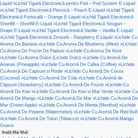
Liquid
»
Lichid Țigară Electronică pentru Pod – Pod System E-Liquid
»
Lichid Țigară Electronică Piersică – Peach E-Liquid
»
Lichid Țigară
Electronică Portocală – Orange E-Liquid
»
Lichid Țigară Electronică
Shortfill – Shortfill E-Liquid
»
Lichid Țigară Electronică Struguri –
Grape E-Liquid
»
Lichid Țigară Electronică Vanilie – Vanilla E-Liquid
»
Lichid Țigară Electronică Zmeură – Raspberry E-Liquid
»
Lichide Cu
Aroma De Banana
»
Lichide Cu Aroma De Blueberry (Afine)
»
Lichide
Cu Aroma De Fructe De Padure
»
Lichide Cu Aroma De Kent
»
Lichide Cu Aroma Dulce (Lichide Dulci)
»
Lichide Cu Aromă De
Ananas (Pineapple)
»
Lichide Cu Aromă De Cafea (Coffee)
»
Lichide
Cu Aromă De Capsuni si Rodie
»
Lichide Cu Aromă De Cocos
(Coconut)
»
Lichide Cu Aromă De Cola
»
Lichide Cu Aromă de
Căpșuni (Strawberry)
»
Lichide Cu Aromă De Fructe
»
Lichide Cu
Aromă De Kiwi
»
Lichide Cu Aromă De Kiwi si Mar Verde
»
Lichide Cu
Aromă De Mango
»
Lichide Cu Aromă De Mar
»
Lichide Cu Aromă De
Mar (Green Apple)
»
Lichide Cu Aromă De Menta (Menthol)
»
Lichide
Cu Aromă De Pepene (Watermelon)
»
Lichide Cu Aromă De Red Bull
»
Lichide Cu Aromă De Tutun (Tobacco)
»
Lichide Cu Aromă Mango
Guava
Arată Mai Mult