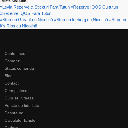
Arată Mai Mult
»
Levia Rezerve & Stickuri Fara Tutun
»
Rezerve IQOS Cu tutun
»
Rezerve IQOS Fara Tutun
»
Strip-uri Garant cu Nicotină
»
Strip-uri Iceberg cu Nicotină
»
Strip-uri
It's Rips cu Nicotină
Ajutor
Contul meu
Comenzi
Status comanda
Blog
Contact
Cum platesc
Cum se livreaza
Puncte de fidelitate
Despre noi
Calculator lichide
Cariere