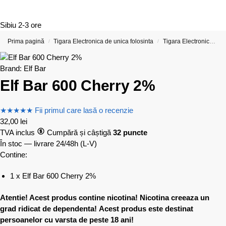
Sibiu
2-3 ore
Prima pagină
Tigara Electronica de unica folosinta
Tigara Electronica cu 600 de Pufuri (Include opțiuni cu nicotină și fără nicotină Reduceri)
/
/
Brand:
Elf Bar
Elf Bar 600 Cherry 2%
★
★
★
★
★
Fii primul care lasă o recenzie
32,00
lei
TVA inclus
Cumpără și câștigă
32 puncte
În stoc — livrare 24/48h
(L-V)
Contine:
1 x Elf Bar 600 Cherry 2%
Atentie! Acest produs contine nicotina! Nicotina creeaza un
grad ridicat de dependenta!
Acest produs este destinat
persoanelor cu varsta de peste 18 ani!