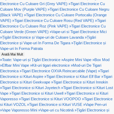
Electronice Cu Culoare Gri (Grey VAPE)
»
Tigari Electronice Cu
Culoare Mov (Purple VAPE)
»
Tigari Electronice Cu Culoare Negru
(Black VAPE)
»
Tigari Electronice Cu Culoare Portocaliu (Orange
VAPE)
»
Tigari Electronice Cu Culoare Rosu (Red VAPE)
»
Tigari
Electronice Cu Culoare Roz (Pink VAPE)
»
Tigari Electronice Cu
Culoare Verde (Green VAPE)
»
Vape-uri si Tigari Electronice Mici
»
Țigări Electronice și Vape-uri de Culoare Lavanda
»
Țigări
Electronice și Vape-uri In Forma De Tigara
»
Țigări Electronice și
Vape-uri In Forma Patrata
Arată Mai Mult
»
Toate: Vape-uri și Țigări Electronice
»
Aspire Mini Vape
»
Box Mod
»
Elfbar Mini Vape
»
Kit-uri tigari electronice
»
Mod-uri De Tigari
Electronica
»
Tigari Electronice OXVA Reincarcabile (Vape)
»
Tigari
Electronice si Kituri Aspire
»
Tigari Electronice si Kituri Elf Bar
»
Tigari
Electronice si Kituri Geekvape
»
Tigari Electronice si Kituri Innokin
»
Tigari Electronice si Kituri Joyetech
»
Tigari Electronice si Kituri Lost
Vape
»
Tigari Electronice si Kituri Uwell
»
Tigari Electronice si Kituri
Vaporesso
»
Tigari Electronice si Kituri VOOPOO
»
Tigari Electronice
si Kituri VOZOL
»
Tigari Electronice si Kituri VUSE
»
Vape Pen-uri
»
Vape Vaporesso Mini
»
Vape-uri cu Nicotină
»
Țigări Electronice și