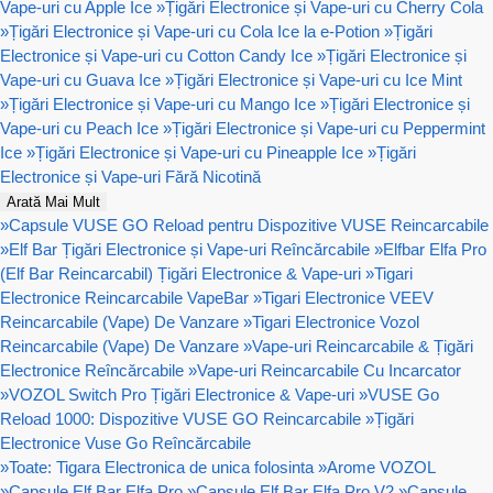
Vape-uri cu Apple Ice
»
Țigări Electronice și Vape-uri cu Cherry Cola
»
Țigări Electronice și Vape-uri cu Cola Ice la e-Potion
»
Țigări
Electronice și Vape-uri cu Cotton Candy Ice
»
Țigări Electronice și
Vape-uri cu Guava Ice
»
Țigări Electronice și Vape-uri cu Ice Mint
»
Țigări Electronice și Vape-uri cu Mango Ice
»
Țigări Electronice și
Vape-uri cu Peach Ice
»
Țigări Electronice și Vape-uri cu Peppermint
Ice
»
Țigări Electronice și Vape-uri cu Pineapple Ice
»
Țigări
Electronice și Vape-uri Fără Nicotină
Arată Mai Mult
»
Capsule VUSE GO Reload pentru Dispozitive VUSE Reincarcabile
»
Elf Bar Țigări Electronice și Vape-uri Reîncărcabile
»
Elfbar Elfa Pro
(Elf Bar Reincarcabil) Țigări Electronice & Vape-uri
»
Tigari
Electronice Reincarcabile VapeBar
»
Tigari Electronice VEEV
Reincarcabile (Vape) De Vanzare
»
Tigari Electronice Vozol
Reincarcabile (Vape) De Vanzare
»
Vape-uri Reincarcabile & Țigări
Electronice Reîncărcabile
»
Vape-uri Reincarcabile Cu Incarcator
»
VOZOL Switch Pro Țigări Electronice & Vape-uri
»
VUSE Go
Reload 1000: Dispozitive VUSE GO Reincarcabile
»
Țigări
Electronice Vuse Go Reîncărcabile
»
Toate: Tigara Electronica de unica folosinta
»
Arome VOZOL
»
Capsule Elf Bar Elfa Pro
»
Capsule Elf Bar Elfa Pro V2
»
Capsule