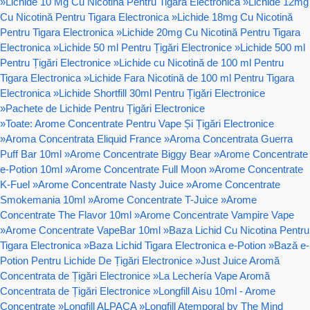
»
Lichide 10 Mg Cu Nicotină Pentru Tigara Electronica
»
Lichide 12mg
Cu Nicotină Pentru Tigara Electronica
»
Lichide 18mg Cu Nicotină
Pentru Tigara Electronica
»
Lichide 20mg Cu Nicotină Pentru Tigara
Electronica
»
Lichide 50 ml Pentru Țigări Electronice
»
Lichide 500 ml
Pentru Țigări Electronice
»
Lichide cu Nicotină de 100 ml Pentru
Tigara Electronica
»
Lichide Fara Nicotină de 100 ml Pentru Tigara
Electronica
»
Lichide Shortfill 30ml Pentru Țigări Electronice
»
Pachete de Lichide Pentru Țigări Electronice
»
Toate: Arome Concentrate Pentru Vape Și Țigări Electronice
»
Aroma Concentrata Eliquid France
»
Aroma Concentrata Guerra
Puff Bar 10ml
»
Arome Concentrate Biggy Bear
»
Arome Concentrate
e-Potion 10ml
»
Arome Concentrate Full Moon
»
Arome Concentrate
K-Fuel
»
Arome Concentrate Nasty Juice
»
Arome Concentrate
Smokemania 10ml
»
Arome Concentrate T-Juice
»
Arome
Concentrate The Flavor 10ml
»
Arome Concentrate Vampire Vape
»
Arome Concentrate VapeBar 10ml
»
Baza Lichid Cu Nicotina Pentru
Tigara Electronica
»
Baza Lichid Tigara Electronica e-Potion
»
Bază e-
Potion Pentru Lichide De Țigări Electronice
»
Just Juice Aromă
Concentrata de Țigări Electronice
»
La Lechería Vape Aromă
Concentrata de Țigări Electronice
»
Longfill Aisu 10ml - Arome
Concentrate
»
Longfill ALPACA
»
Longfill Atemporal by The Mind