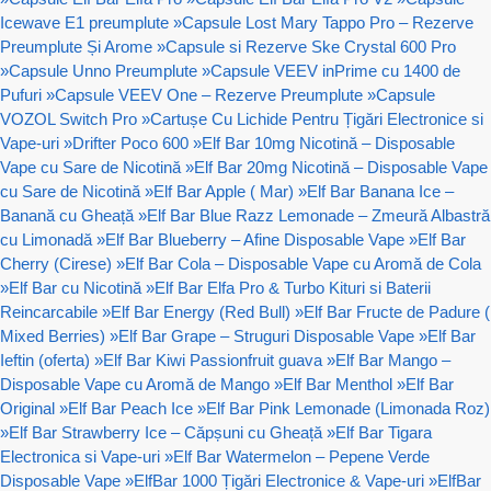
Icewave E1 preumplute
»
Capsule Lost Mary Tappo Pro – Rezerve
Preumplute Și Arome
»
Capsule si Rezerve Ske Crystal 600 Pro
»
Capsule Unno Preumplute
»
Capsule VEEV inPrime cu 1400 de
Pufuri
»
Capsule VEEV One – Rezerve Preumplute
»
Capsule
VOZOL Switch Pro
»
Cartușe Cu Lichide Pentru Țigări Electronice si
Vape-uri
»
Drifter Poco 600
»
Elf Bar 10mg Nicotină – Disposable
Vape cu Sare de Nicotină
»
Elf Bar 20mg Nicotină – Disposable Vape
cu Sare de Nicotină
»
Elf Bar Apple ( Mar)
»
Elf Bar Banana Ice –
Banană cu Gheață
»
Elf Bar Blue Razz Lemonade – Zmeură Albastră
cu Limonadă
»
Elf Bar Blueberry – Afine Disposable Vape
»
Elf Bar
Cherry (Cirese)
»
Elf Bar Cola – Disposable Vape cu Aromă de Cola
»
Elf Bar cu Nicotină
»
Elf Bar Elfa Pro & Turbo Kituri si Baterii
Reincarcabile
»
Elf Bar Energy (Red Bull)
»
Elf Bar Fructe de Padure (
Mixed Berries)
»
Elf Bar Grape – Struguri Disposable Vape
»
Elf Bar
Ieftin (oferta)
»
Elf Bar Kiwi Passionfruit guava
»
Elf Bar Mango –
Disposable Vape cu Aromă de Mango
»
Elf Bar Menthol
»
Elf Bar
Original
»
Elf Bar Peach Ice
»
Elf Bar Pink Lemonade (Limonada Roz)
»
Elf Bar Strawberry Ice – Căpșuni cu Gheață
»
Elf Bar Tigara
Electronica si Vape-uri
»
Elf Bar Watermelon – Pepene Verde
Disposable Vape
»
ElfBar 1000 Țigări Electronice & Vape-uri
»
ElfBar