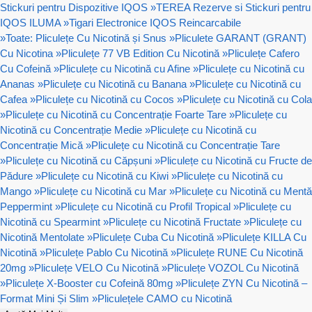
Stickuri pentru Dispozitive IQOS
»
TEREA Rezerve si Stickuri pentru
IQOS ILUMA
»
Tigari Electronice IQOS Reincarcabile
»
Toate: Pliculețe Cu Nicotină și Snus
»
Pliculete GARANT (GRANT)
Cu Nicotina
»
Pliculețe 77 VB Edition Cu Nicotină
»
Pliculețe Cafero
Cu Cofeină
»
Pliculețe cu Nicotină cu Afine
»
Pliculețe cu Nicotină cu
Ananas
»
Pliculețe cu Nicotină cu Banana
»
Pliculețe cu Nicotină cu
Cafea
»
Pliculețe cu Nicotină cu Cocos
»
Pliculețe cu Nicotină cu Cola
»
Pliculețe cu Nicotină cu Concentrație Foarte Tare
»
Pliculețe cu
Nicotină cu Concentrație Medie
»
Pliculețe cu Nicotină cu
Concentrație Mică
»
Pliculețe cu Nicotină cu Concentrație Tare
»
Pliculețe cu Nicotină cu Căpșuni
»
Pliculețe cu Nicotină cu Fructe de
Pădure
»
Pliculețe cu Nicotină cu Kiwi
»
Pliculețe cu Nicotină cu
Mango
»
Pliculețe cu Nicotină cu Mar
»
Pliculețe cu Nicotină cu Mentă
Peppermint
»
Pliculețe cu Nicotină cu Profil Tropical
»
Pliculețe cu
Nicotină cu Spearmint
»
Pliculețe cu Nicotină Fructate
»
Pliculețe cu
Nicotină Mentolate
»
Pliculețe Cuba Cu Nicotină
»
Pliculețe KILLA Cu
Nicotină
»
Pliculețe Pablo Cu Nicotină
»
Pliculețe RUNE Cu Nicotină
20mg
»
Pliculețe VELO Cu Nicotină
»
Pliculețe VOZOL Cu Nicotină
»
Pliculețe X-Booster cu Cofeină 80mg
»
Pliculețe ZYN Cu Nicotină –
Format Mini Și Slim
»
Pliculețele CAMO cu Nicotină