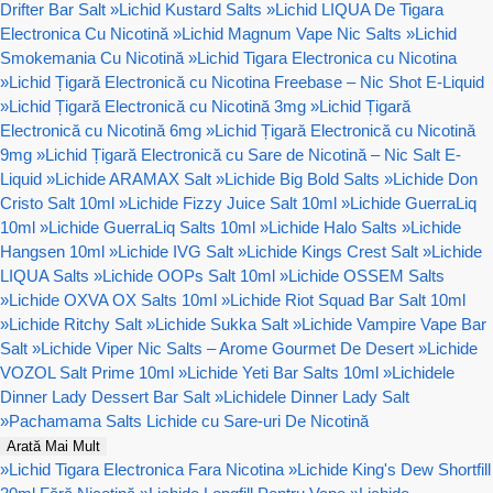
Drifter Bar Salt
»
Lichid Kustard Salts
»
Lichid LIQUA De Tigara
Electronica Cu Nicotină
»
Lichid Magnum Vape Nic Salts
»
Lichid
Smokemania Cu Nicotină
»
Lichid Tigara Electronica cu Nicotina
»
Lichid Țigară Electronică cu Nicotina Freebase – Nic Shot E-Liquid
»
Lichid Țigară Electronică cu Nicotină 3mg
»
Lichid Țigară
Electronică cu Nicotină 6mg
»
Lichid Țigară Electronică cu Nicotină
9mg
»
Lichid Țigară Electronică cu Sare de Nicotină – Nic Salt E-
Liquid
»
Lichide ARAMAX Salt
»
Lichide Big Bold Salts
»
Lichide Don
Cristo Salt 10ml
»
Lichide Fizzy Juice Salt 10ml
»
Lichide GuerraLiq
10ml
»
Lichide GuerraLiq Salts 10ml
»
Lichide Halo Salts
»
Lichide
Hangsen 10ml
»
Lichide IVG Salt
»
Lichide Kings Crest Salt
»
Lichide
LIQUA Salts
»
Lichide OOPs Salt 10ml
»
Lichide OSSEM Salts
»
Lichide OXVA OX Salts 10ml
»
Lichide Riot Squad Bar Salt 10ml
»
Lichide Ritchy Salt
»
Lichide Sukka Salt
»
Lichide Vampire Vape Bar
Salt
»
Lichide Viper Nic Salts – Arome Gourmet De Desert
»
Lichide
VOZOL Salt Prime 10ml
»
Lichide Yeti Bar Salts 10ml
»
Lichidele
Dinner Lady Dessert Bar Salt
»
Lichidele Dinner Lady Salt
»
Pachamama Salts Lichide cu Sare-uri De Nicotină
Arată Mai Mult
»
Lichid Tigara Electronica Fara Nicotina
»
Lichide King's Dew Shortfill