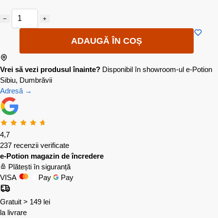
−
+
ADAUGĂ ÎN COȘ
Vrei să vezi produsul înainte?
Disponibil în showroom-ul e-Potion
Sibiu, Dumbrăvii
Adresă →
4,7
237 recenzii verificate
e-Potion magazin de încredere
Plătești în siguranță
VISA
Pay
Pay
Gratuit > 149 lei
la livrare