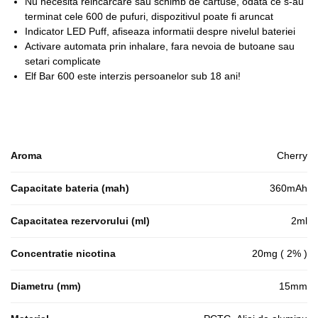
Nu necesita reincarcare sau schimb de cartuse, odata ce s-au
terminat cele 600 de pufuri, dispozitivul poate fi aruncat
Indicator LED Puff, afiseaza informatii despre nivelul bateriei
Activare automata prin inhalare, fara nevoia de butoane sau
setari complicate
Elf Bar 600 este interzis persoanelor sub 18 ani!
Aroma
Cherry
Capacitate bateria (mah)
360mAh
Capacitatea rezervorului (ml)
2ml
Concentratie nicotina
20mg ( 2% )
Diametru (mm)
15mm