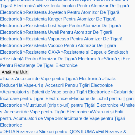
Țigară Electronică
»
Rezistenta Innokin Pentru Atomizor De Țigară
Electronică
»
Rezistenta Joyetech Pentru Atomizor De Țigară
Electronică
»
Rezistenta Kanger Pentru Atomizor De Țigară
Electronică
»
Rezistenta Lost Vape Pentru Atomizor De Țigară
Electronică
»
Rezistenta Uwell Pentru Atomizor De Țigară
Electronică
»
Rezistenta Vaporesso Pentru Atomizor De Țigară
Electronică
»
Rezistenta Voopoo Pentru Atomizor De Țigară
Electronică
»
Rezistente OXVA
»
Rezistente si Capsule Smoktech
»
Rezistență Pentru Atomizor De Țigară Electronică
»
Sârmă și Fire
Pentru Rezistențe De Țigari Electronice
Arată Mai Mult
»
Toate: Accesorii de Vape pentru Țigară Electronică
»
Toate:
Reduceri la Vape-uri și Accesorii Pentru Tigări Electronice
»
Acumulatori și Baterii de Vape pentru Țigări Electronice
»
Cabluri de
Încărcare pentru Țigări Electronice
»
Flacoane de Lichid pentru Țigări
Electronice
»
Muștiucuri (drip tip-uri) pentru Țigări Electronice
»
Unelte
și Accesorii de Vape pentru Țigări Electronice
»
Wrap-uri și Folii
pentru Acumulatori de Vape
»
Încărcătoare de Vape pentru Țigări
Electronice
»
DELIA Rezerve si Stickuri pentru IQOS ILUMA
»
Fiit Rezerve &