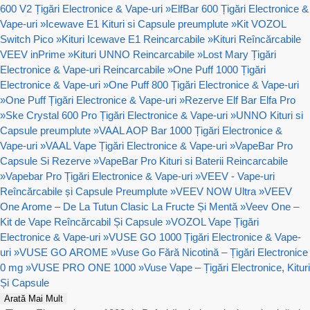
600 V2 Țigări Electronice & Vape-uri
»
ElfBar 600 Țigări Electronice &
Vape-uri
»
Icewave E1 Kituri si Capsule preumplute
»
Kit VOZOL
Switch Pico
»
Kituri Icewave E1 Reincarcabile
»
Kituri Reîncărcabile
VEEV inPrime
»
Kituri UNNO Reincarcabile
»
Lost Mary Țigări
Electronice & Vape-uri Reincarcabile
»
One Puff 1000 Țigări
Electronice & Vape-uri
»
One Puff 800 Țigări Electronice & Vape-uri
»
One Puff Țigări Electronice & Vape-uri
»
Rezerve Elf Bar Elfa Pro
»
Ske Crystal 600 Pro Țigări Electronice & Vape-uri
»
UNNO Kituri si
Capsule preumplute
»
VAAL AOP Bar 1000 Țigări Electronice &
Vape-uri
»
VAAL Vape Țigări Electronice & Vape-uri
»
VapeBar Pro
Capsule Si Rezerve
»
VapeBar Pro Kituri si Baterii Reincarcabile
»
Vapebar Pro Țigări Electronice & Vape-uri
»
VEEV - Vape-uri
Reîncărcabile și Capsule Preumplute
»
VEEV NOW Ultra
»
VEEV
One Arome – De La Tutun Clasic La Fructe Și Mentă
»
Veev One –
Kit de Vape Reîncărcabil Și Capsule
»
VOZOL Vape Țigări
Electronice & Vape-uri
»
VUSE GO 1000 Țigări Electronice & Vape-
uri
»
VUSE GO AROME
»
Vuse Go Fără Nicotină – Țigări Electronice
0 mg
»
VUSE PRO ONE 1000
»
Vuse Vape – Țigări Electronice, Kituri
Și Capsule
Arată Mai Mult