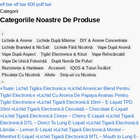
elf bar
elf bar 600
puff bar
Categorii
Categoriile Noastre De Produse
‹
Lichide & Arome
Lichide După Mărime
DIY & Arome Concentrate
Lichide Branded & NicSalt
Lichide Fără Nicotină
Vape După Aromă
Vape După Aspect
Țigări Electronice & Kituri
Vape Reîncărcabil
Vape De Unică Folosință
După Număr De Pufuri
Rezistențe & Hardware
Accesorii
IQOS & Tutun Încălzit
Pliculețe Cu Nicotină
Altele
Strip-uri cu Nicotina
›
»
Toate: Lichid Țigăra Electronica
»
Lichid American Blend Pentru
Țigări Electronice
»
Lichid Cu Aroma De Papaya Ananas Pentru
Țigări Electronice
»
Lichid Țigară Electronică 10ml – E-Liquid TPD
10ml
»
Lichid Țigară Electronică Ciocolată – Chocolate E-Liquid
»
Lichid Țigară Electronică Cireșe – Cherry E-Liquid
»
Lichid Țigară
Electronică DTL – Direct To Lung E-Liquid
»
Lichid Țigară Electronică
Lămâie – Lemon E-Liquid
»
Lichid Țigară Electronică Mentol –
Menthol E-Liquid
»
Lichid Țigară Electronică MTL – Mouth to Lung E-