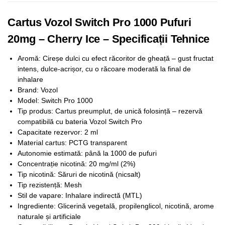
Cartus Vozol Switch Pro 1000 Pufuri
20mg – Cherry Ice – Specificații Tehnice
Aromă: Cireșe dulci cu efect răcoritor de gheață – gust fructat
intens, dulce-acrișor, cu o răcoare moderată la final de
inhalare
Brand: Vozol
Model: Switch Pro 1000
Tip produs: Cartus preumplut, de unică folosință – rezervă
compatibilă cu bateria Vozol Switch Pro
Capacitate rezervor: 2 ml
Material cartus: PCTG transparent
Autonomie estimată: până la 1000 de pufuri
Concentrație nicotină: 20 mg/ml (2%)
Tip nicotină: Săruri de nicotină (nicsalt)
Tip rezistență: Mesh
Stil de vapare: Inhalare indirectă (MTL)
Ingrediente: Glicerină vegetală, propilenglicol, nicotină, arome
naturale și artificiale