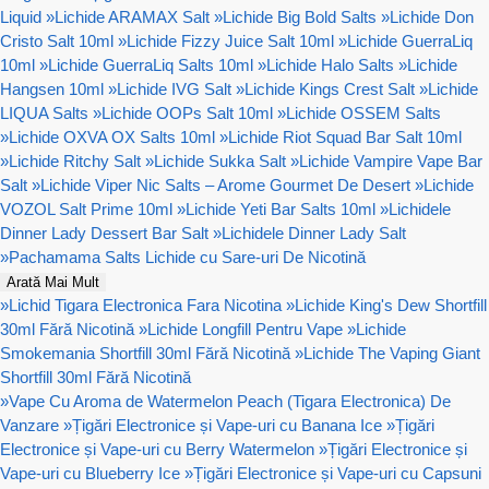
Liquid
»
Lichide ARAMAX Salt
»
Lichide Big Bold Salts
»
Lichide Don
Cristo Salt 10ml
»
Lichide Fizzy Juice Salt 10ml
»
Lichide GuerraLiq
10ml
»
Lichide GuerraLiq Salts 10ml
»
Lichide Halo Salts
»
Lichide
Hangsen 10ml
»
Lichide IVG Salt
»
Lichide Kings Crest Salt
»
Lichide
LIQUA Salts
»
Lichide OOPs Salt 10ml
»
Lichide OSSEM Salts
»
Lichide OXVA OX Salts 10ml
»
Lichide Riot Squad Bar Salt 10ml
»
Lichide Ritchy Salt
»
Lichide Sukka Salt
»
Lichide Vampire Vape Bar
Salt
»
Lichide Viper Nic Salts – Arome Gourmet De Desert
»
Lichide
VOZOL Salt Prime 10ml
»
Lichide Yeti Bar Salts 10ml
»
Lichidele
Dinner Lady Dessert Bar Salt
»
Lichidele Dinner Lady Salt
»
Pachamama Salts Lichide cu Sare-uri De Nicotină
Arată Mai Mult
»
Lichid Tigara Electronica Fara Nicotina
»
Lichide King's Dew Shortfill
30ml Fără Nicotină
»
Lichide Longfill Pentru Vape
»
Lichide
Smokemania Shortfill 30ml Fără Nicotină
»
Lichide The Vaping Giant
Shortfill 30ml Fără Nicotină
»
Vape Cu Aroma de Watermelon Peach (Tigara Electronica) De
Vanzare
»
Țigări Electronice și Vape-uri cu Banana Ice
»
Țigări
Electronice și Vape-uri cu Berry Watermelon
»
Țigări Electronice și
Vape-uri cu Blueberry Ice
»
Țigări Electronice și Vape-uri cu Capsuni