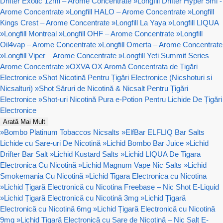
Drifter Exotic 12ml – Arome Concentrate
»
Longfill Drifter Hyper 5ml -
Arome Concentrate
»
Longfill HALO – Arome Concentrate
»
Longfill
Kings Crest – Arome Concentrate
»
Longfill La Yaya
»
Longfill LIQUA
»
Longfill Montreal
»
Longfill OHF – Arome Concentrate
»
Longfill
Oil4vap – Arome Concentrate
»
Longfill Omerta – Arome Concentrate
»
Longfill Viper – Arome Concentrate
»
Longfill Yeti Summit Series –
Arome Concentrate
»
OXVA OX Aromă Concentrata de Țigări
Electronice
»
Shot Nicotină Pentru Țigări Electronice (Nicshoturi si
Nicsalturi)
»
Shot Săruri de Nicotină & Nicsalt Pentru Țigări
Electronice
»
Shot-uri Nicotină Pura e-Potion Pentru Lichide De Țigări
Electronice
Arată Mai Mult
»
Bombo Platinum Tobaccos Nicsalts
»
ElfBar ELFLIQ Bar Salts
Lichide cu Sare-uri De Nicotină
»
Lichid Bombo Bar Juice
»
Lichid
Drifter Bar Salt
»
Lichid Kustard Salts
»
Lichid LIQUA De Tigara
Electronica Cu Nicotină
»
Lichid Magnum Vape Nic Salts
»
Lichid
Smokemania Cu Nicotină
»
Lichid Tigara Electronica cu Nicotina
»
Lichid Țigară Electronică cu Nicotina Freebase – Nic Shot E-Liquid
»
Lichid Țigară Electronică cu Nicotină 3mg
»
Lichid Țigară
Electronică cu Nicotină 6mg
»
Lichid Țigară Electronică cu Nicotină
9mg
»
Lichid Țigară Electronică cu Sare de Nicotină – Nic Salt E-