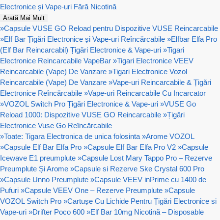
Electronice și Vape-uri Fără Nicotină
Arată Mai Mult
»
Capsule VUSE GO Reload pentru Dispozitive VUSE Reincarcabile
»
Elf Bar Țigări Electronice și Vape-uri Reîncărcabile
»
Elfbar Elfa Pro
(Elf Bar Reincarcabil) Țigări Electronice & Vape-uri
»
Tigari
Electronice Reincarcabile VapeBar
»
Tigari Electronice VEEV
Reincarcabile (Vape) De Vanzare
»
Tigari Electronice Vozol
Reincarcabile (Vape) De Vanzare
»
Vape-uri Reincarcabile & Țigări
Electronice Reîncărcabile
»
Vape-uri Reincarcabile Cu Incarcator
»
VOZOL Switch Pro Țigări Electronice & Vape-uri
»
VUSE Go
Reload 1000: Dispozitive VUSE GO Reincarcabile
»
Țigări
Electronice Vuse Go Reîncărcabile
»
Toate: Tigara Electronica de unica folosinta
»
Arome VOZOL
»
Capsule Elf Bar Elfa Pro
»
Capsule Elf Bar Elfa Pro V2
»
Capsule
Icewave E1 preumplute
»
Capsule Lost Mary Tappo Pro – Rezerve
Preumplute Și Arome
»
Capsule si Rezerve Ske Crystal 600 Pro
»
Capsule Unno Preumplute
»
Capsule VEEV inPrime cu 1400 de
Pufuri
»
Capsule VEEV One – Rezerve Preumplute
»
Capsule
VOZOL Switch Pro
»
Cartușe Cu Lichide Pentru Țigări Electronice si
Vape-uri
»
Drifter Poco 600
»
Elf Bar 10mg Nicotină – Disposable