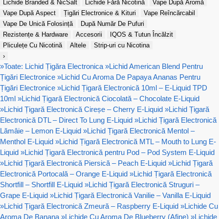
Lichide Branded & NicSalt
Lichide Fără Nicotină
Vape După Aromă
Vape După Aspect
Țigări Electronice & Kituri
Vape Reîncărcabil
Vape De Unică Folosință
După Număr De Pufuri
Rezistențe & Hardware
Accesorii
IQOS & Tutun Încălzit
Pliculețe Cu Nicotină
Altele
Strip-uri cu Nicotina
›
»
Toate: Lichid Țigăra Electronica
»
Lichid American Blend Pentru
Țigări Electronice
»
Lichid Cu Aroma De Papaya Ananas Pentru
Țigări Electronice
»
Lichid Țigară Electronică 10ml – E-Liquid TPD
10ml
»
Lichid Țigară Electronică Ciocolată – Chocolate E-Liquid
»
Lichid Țigară Electronică Cireșe – Cherry E-Liquid
»
Lichid Țigară
Electronică DTL – Direct To Lung E-Liquid
»
Lichid Țigară Electronică
Lămâie – Lemon E-Liquid
»
Lichid Țigară Electronică Mentol –
Menthol E-Liquid
»
Lichid Țigară Electronică MTL – Mouth to Lung E-
Liquid
»
Lichid Țigară Electronică pentru Pod – Pod System E-Liquid
»
Lichid Țigară Electronică Piersică – Peach E-Liquid
»
Lichid Țigară
Electronică Portocală – Orange E-Liquid
»
Lichid Țigară Electronică
Shortfill – Shortfill E-Liquid
»
Lichid Țigară Electronică Struguri –
Grape E-Liquid
»
Lichid Țigară Electronică Vanilie – Vanilla E-Liquid
»
Lichid Țigară Electronică Zmeură – Raspberry E-Liquid
»
Lichide Cu
Aroma De Banana
»
Lichide Cu Aroma De Blueberry (Afine)
»
Lichide