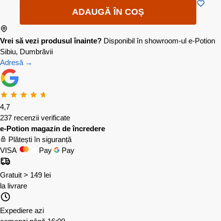
ADAUGĂ ÎN COȘ
Vrei să vezi produsul înainte?
Disponibil în showroom-ul e-Potion
Sibiu, Dumbrăvii
Adresă →
4,7
237 recenzii verificate
e-Potion magazin de încredere
Plătești în siguranță
VISA
Pay
Pay
Gratuit > 149 lei
la livrare
Expediere azi