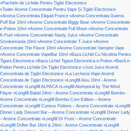
»
Pachete de Lichide Pentru Țigări Electronice
»
Toate: Arome Concentrate Pentru Vape Și Țigări Electronice
»
Aroma Concentrata Eliquid France
»
Aroma Concentrata Guerra
Puff Bar 10ml
»
Arome Concentrate Biggy Bear
»
Arome Concentrate
e-Potion 10ml
»
Arome Concentrate Full Moon
»
Arome Concentrate
K-Fuel
»
Arome Concentrate Nasty Juice
»
Arome Concentrate
Smokemania 10ml
»
Arome Concentrate T-Juice
»
Arome
Concentrate The Flavor 10ml
»
Arome Concentrate Vampire Vape
»
Arome Concentrate VapeBar 10ml
»
Baza Lichid Cu Nicotina Pentru
Tigara Electronica
»
Baza Lichid Tigara Electronica e-Potion
»
Bază e-
Potion Pentru Lichide De Țigări Electronice
»
Just Juice Aromă
Concentrata de Țigări Electronice
»
La Lechería Vape Aromă
Concentrata de Țigări Electronice
»
Longfill Aisu 10ml - Arome
Concentrate
»
Longfill ALPACA
»
Longfill Atemporal by The Mind
Flayer
»
Longfill Babel 24ml – Arome Concentrate
»
Longfill Bombo -
Arome Concentrate
»
Longfill Bombo Core Edition – Arome
Concentrate
»
Longfill Curieux Potions – Arome Concentrate
»
Longfill
Dinner Lady Dessert Bar – Arome Concentrate
»
Longfill Dinner Lady
– Arome Concentrate
»
Longfill Dr Frost – Arome Concentrate
»
Longfill Drifter Bar 16ml & 24ml - Arome Concentrate
»
Longfill