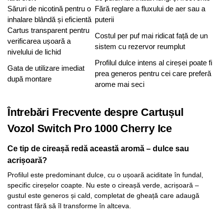
Săruri de nicotină pentru o
Fără reglare a fluxului de aer sau a
inhalare blândă și eficientă
puterii
Cartus transparent pentru
Costul per puf mai ridicat față de un
verificarea ușoară a
sistem cu rezervor reumplut
nivelului de lichid
Profilul dulce intens al cireșei poate fi
Gata de utilizare imediat
prea generos pentru cei care preferă
după montare
arome mai seci
Întrebări Frecvente despre Cartușul
Vozol Switch Pro 1000 Cherry Ice
Ce tip de cireașă redă această aromă – dulce sau
acrișoară?
Profilul este predominant dulce, cu o ușoară aciditate în fundal,
specific cireșelor coapte. Nu este o cireașă verde, acrișoară –
gustul este generos și cald, completat de gheață care adaugă
contrast fără să îl transforme în altceva.