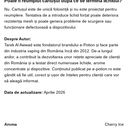
Poate fi reumplut cartușul după ce se termină lichidul?
Nu. Cartușul este de unică folosință și nu este proiectat pentru
reumplere. Tentativa de a introduce lichid forțat poate deteriora
rezistența mesh și poate genera probleme de scurgere sau
funcționare defectuoasă a dispozitivului.
Despre Autor:
Tarek Al Awwad este fondatorul brandului e-Potion și face parte
din industria vaping din România încă din 2012. De-a lungul
anilor, a contribuit la dezvoltarea unor rețete apreciate de clienții
din România și a testat direct numeroase lichide, arome
concentrate și dispozitive. Conținutul publicat pe e-potion.ro este
gândit să fie util, corect și ușor de înțeles pentru clienții care vor
să aleagă informat.
Data de actualizare:
Aprilie 2026
Aroma
Cherry Ice