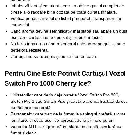
Inhalează lent și constant pentru a obține gustul complet de
cireșe și o răcoare bine dozată pe toată durata inhalării.
Verifică periodic nivelul de lichid prin pereții transparenți ai
cartușului.
Când aroma devine semnificativ mai slabă sau apare un gust
ușor ars, cartușul este epuizat și trebuie înlocuit.
Nu forța inhalarea când rezervorul este aproape gol – poate
deteriora rezistența.
Cartușul nu se reumple și nu se demontează.
Pentru Cine Este Potrivit Cartușul Vozol
Switch Pro 1000 Cherry Ice?
Utilizatorilor care dețin deja bateria Vozol Switch Pro 800,
Switch Pro 2 sau Switch Pico și caută o aromă fructată dulce,
cu răcoare moderată
Persoanelor care trec de la fumat la vaping și preferă arome
familiare, directe, ușor de apreciat de la primele pufuri
Vaperilor MTL care preferă inhalarea indirectă, similară cu
fumatul clasic