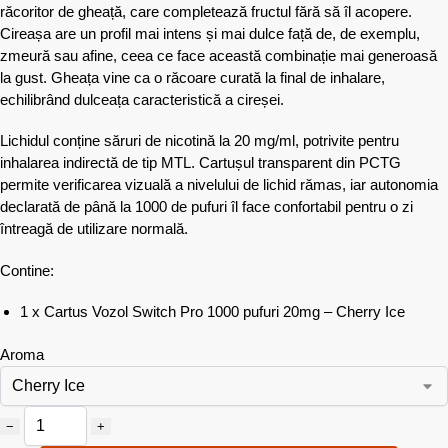
răcoritor de gheață, care completează fructul fără să îl acopere.
Cireașa are un profil mai intens și mai dulce față de, de exemplu,
zmeură sau afine, ceea ce face această combinație mai generoasă
la gust. Gheața vine ca o răcoare curată la final de inhalare,
echilibrând dulceața caracteristică a cireșei.
Lichidul conține săruri de nicotină la 20 mg/ml, potrivite pentru
inhalarea indirectă de tip MTL. Cartușul transparent din PCTG
permite verificarea vizuală a nivelului de lichid rămas, iar autonomia
declarată de până la 1000 de pufuri îl face confortabil pentru o zi
întreagă de utilizare normală.
Contine:
1 x Cartus Vozol Switch Pro 1000 pufuri 20mg – Cherry Ice
Aroma
−
+