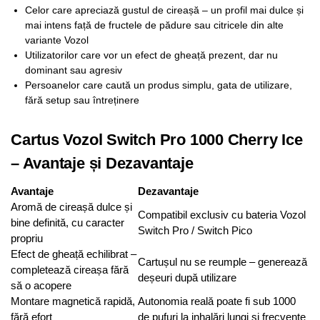
Celor care apreciază gustul de cireașă – un profil mai dulce și
mai intens față de fructele de pădure sau citricele din alte
variante Vozol
Utilizatorilor care vor un efect de gheață prezent, dar nu
dominant sau agresiv
Persoanelor care caută un produs simplu, gata de utilizare,
fără setup sau întreținere
Cartus Vozol Switch Pro 1000 Cherry Ice
– Avantaje și Dezavantaje
Avantaje
Dezavantaje
Aromă de cireașă dulce și
Compatibil exclusiv cu bateria Vozol
bine definită, cu caracter
Switch Pro / Switch Pico
propriu
Efect de gheață echilibrat –
Cartușul nu se reumple – generează
completează cireașa fără
deșeuri după utilizare
să o acopere
Montare magnetică rapidă,
Autonomia reală poate fi sub 1000
fără efort
de pufuri la inhalări lungi și frecvente