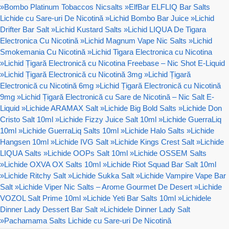
»
Bombo Platinum Tobaccos Nicsalts
»
ElfBar ELFLIQ Bar Salts
Lichide cu Sare-uri De Nicotină
»
Lichid Bombo Bar Juice
»
Lichid
Drifter Bar Salt
»
Lichid Kustard Salts
»
Lichid LIQUA De Tigara
Electronica Cu Nicotină
»
Lichid Magnum Vape Nic Salts
»
Lichid
Smokemania Cu Nicotină
»
Lichid Tigara Electronica cu Nicotina
»
Lichid Țigară Electronică cu Nicotina Freebase – Nic Shot E-Liquid
»
Lichid Țigară Electronică cu Nicotină 3mg
»
Lichid Țigară
Electronică cu Nicotină 6mg
»
Lichid Țigară Electronică cu Nicotină
9mg
»
Lichid Țigară Electronică cu Sare de Nicotină – Nic Salt E-
Liquid
»
Lichide ARAMAX Salt
»
Lichide Big Bold Salts
»
Lichide Don
Cristo Salt 10ml
»
Lichide Fizzy Juice Salt 10ml
»
Lichide GuerraLiq
10ml
»
Lichide GuerraLiq Salts 10ml
»
Lichide Halo Salts
»
Lichide
Hangsen 10ml
»
Lichide IVG Salt
»
Lichide Kings Crest Salt
»
Lichide
LIQUA Salts
»
Lichide OOPs Salt 10ml
»
Lichide OSSEM Salts
»
Lichide OXVA OX Salts 10ml
»
Lichide Riot Squad Bar Salt 10ml
»
Lichide Ritchy Salt
»
Lichide Sukka Salt
»
Lichide Vampire Vape Bar
Salt
»
Lichide Viper Nic Salts – Arome Gourmet De Desert
»
Lichide
VOZOL Salt Prime 10ml
»
Lichide Yeti Bar Salts 10ml
»
Lichidele
Dinner Lady Dessert Bar Salt
»
Lichidele Dinner Lady Salt
»
Pachamama Salts Lichide cu Sare-uri De Nicotină