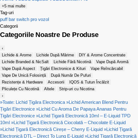
+5 mai multe
Tag-uri
puff bar
switch pro
vozol
Categorii
Categoriile Noastre De Produse
‹
Lichide & Arome
Lichide După Mărime
DIY & Arome Concentrate
Lichide Branded & NicSalt
Lichide Fără Nicotină
Vape După Aromă
Vape După Aspect
Țigări Electronice & Kituri
Vape Reîncărcabil
Vape De Unică Folosință
După Număr De Pufuri
Rezistențe & Hardware
Accesorii
IQOS & Tutun Încălzit
Pliculețe Cu Nicotină
Altele
Strip-uri cu Nicotina
›
»
Toate: Lichid Țigăra Electronica
»
Lichid American Blend Pentru
Țigări Electronice
»
Lichid Cu Aroma De Papaya Ananas Pentru
Țigări Electronice
»
Lichid Țigară Electronică 10ml – E-Liquid TPD
10ml
»
Lichid Țigară Electronică Ciocolată – Chocolate E-Liquid
»
Lichid Țigară Electronică Cireșe – Cherry E-Liquid
»
Lichid Țigară
Electronică DTL – Direct To Lung E-Liquid
»
Lichid Țigară Electronică