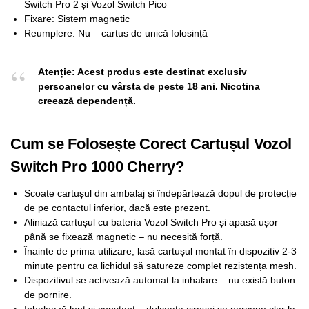
Switch Pro 2 și Vozol Switch Pico
Fixare: Sistem magnetic
Reumplere: Nu – cartus de unică folosință
Atenție: Acest produs este destinat exclusiv
persoanelor cu vârsta de peste 18 ani. Nicotina
creează dependență.
Cum se Folosește Corect Cartușul Vozol
Switch Pro 1000 Cherry?
Scoate cartușul din ambalaj și îndepărtează dopul de protecție
de pe contactul inferior, dacă este prezent.
Aliniază cartușul cu bateria Vozol Switch Pro și apasă ușor
până se fixează magnetic – nu necesită forță.
Înainte de prima utilizare, lasă cartușul montat în dispozitiv 2-3
minute pentru ca lichidul să satureze complet rezistența mesh.
Dispozitivul se activează automat la inhalare – nu există buton
de pornire.
Inhalează lent și constant – dulceața cireșei se percepe clar la