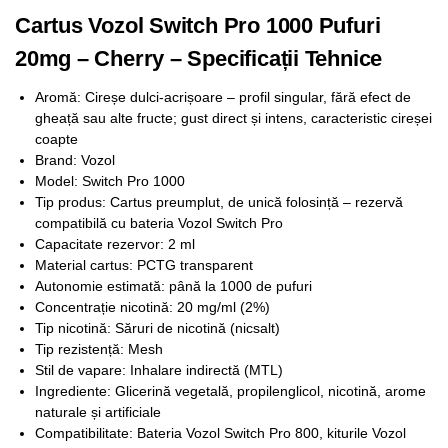
Cartus Vozol Switch Pro 1000 Pufuri
20mg – Cherry – Specificații Tehnice
Aromă: Cireșe dulci-acrișoare – profil singular, fără efect de
gheață sau alte fructe; gust direct și intens, caracteristic cireșei
coapte
Brand: Vozol
Model: Switch Pro 1000
Tip produs: Cartus preumplut, de unică folosință – rezervă
compatibilă cu bateria Vozol Switch Pro
Capacitate rezervor: 2 ml
Material cartus: PCTG transparent
Autonomie estimată: până la 1000 de pufuri
Concentrație nicotină: 20 mg/ml (2%)
Tip nicotină: Săruri de nicotină (nicsalt)
Tip rezistență: Mesh
Stil de vapare: Inhalare indirectă (MTL)
Ingrediente: Glicerină vegetală, propilenglicol, nicotină, arome
naturale și artificiale
Compatibilitate: Bateria Vozol Switch Pro 800, kiturile Vozol