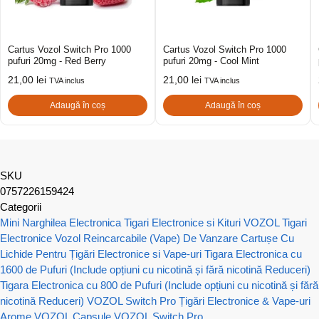
Cartus Vozol Switch Pro 1000
Cartus Vozol Switch Pro 1000
pufuri 20mg - Red Berry
pufuri 20mg - Cool Mint
21,00
lei
21,00
lei
TVA inclus
TVA inclus
Adaugă în coș
Adaugă în coș
SKU
0757226159424
Categorii
Mini Narghilea Electronica
Tigari Electronice si Kituri VOZOL
Tigari
Electronice Vozol Reincarcabile (Vape) De Vanzare
Cartușe Cu
Lichide Pentru Țigări Electronice si Vape-uri
Tigara Electronica cu
1600 de Pufuri (Include opțiuni cu nicotină și fără nicotină Reduceri)
Tigara Electronica cu 800 de Pufuri (Include opțiuni cu nicotină și fără
nicotină Reduceri)
VOZOL Switch Pro Țigări Electronice & Vape-uri
Arome VOZOL
Capsule VOZOL Switch Pro