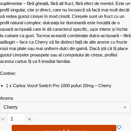
suplimentar – fără gheață, fără alt fruct, fără efect de mentol. Este un
profil singular, clar și direct, care nu încearcă să facă mai mult decât
să redea gustul cireșei în mod cinstit. Cireșele sunt un fruct cu un
profil natural complex: dulceața lor dominantă este însoțită de o
ușoară acrișeală care le dă caracterul specific, ușor intens și închis
la culoare ca gust. Tocmai această combinație dulce-acrișoară – fără
adăugiri – face ca Cherry să fie distinct față de alte arome cu fructe
roșii mai plate sau mai uniform-dulci din gamă. Dacă știi că îți place
gustul cireșelor proaspete sau al compotului de cireșe, profilul
acestui cartus îți va fi imediat familiar.
Contine:
1 x Cartus Vozol Switch Pro 1000 pufuri 20mg – Cherry
Aroma
−
+