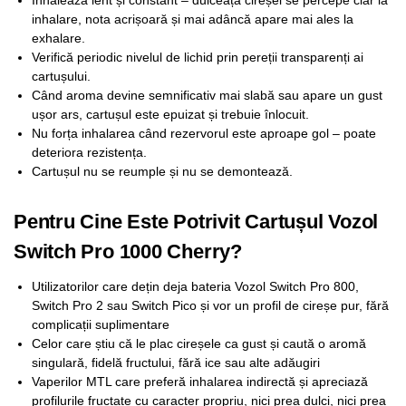
inhalare, nota acrișoară și mai adâncă apare mai ales la
exhalare.
Verifică periodic nivelul de lichid prin pereții transparenți ai
cartușului.
Când aroma devine semnificativ mai slabă sau apare un gust
ușor ars, cartușul este epuizat și trebuie înlocuit.
Nu forța inhalarea când rezervorul este aproape gol – poate
deteriora rezistența.
Cartușul nu se reumple și nu se demontează.
Pentru Cine Este Potrivit Cartușul Vozol
Switch Pro 1000 Cherry?
Utilizatorilor care dețin deja bateria Vozol Switch Pro 800,
Switch Pro 2 sau Switch Pico și vor un profil de cireșe pur, fără
complicații suplimentare
Celor care știu că le plac cireșele ca gust și caută o aromă
singulară, fidelă fructului, fără ice sau alte adăugiri
Vaperilor MTL care preferă inhalarea indirectă și apreciază
profilurile fructate cu caracter propriu, nici prea dulci, nici prea