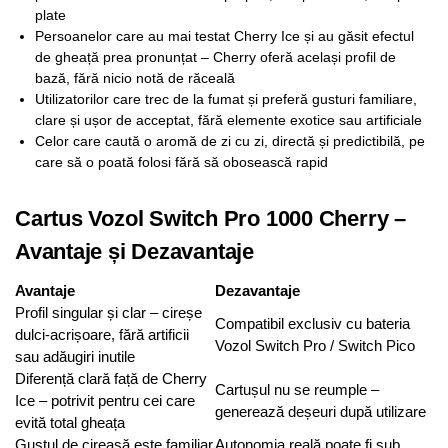
plate
Persoanelor care au mai testat Cherry Ice și au găsit efectul
de gheață prea pronunțat – Cherry oferă același profil de
bază, fără nicio notă de răceală
Utilizatorilor care trec de la fumat și preferă gusturi familiare,
clare și ușor de acceptat, fără elemente exotice sau artificiale
Celor care caută o aromă de zi cu zi, directă și predictibilă, pe
care să o poată folosi fără să obosească rapid
Cartus Vozol Switch Pro 1000 Cherry –
Avantaje și Dezavantaje
Avantaje
Dezavantaje
Profil singular și clar – cireșe
Compatibil exclusiv cu bateria
dulci-acrișoare, fără artificii
Vozol Switch Pro / Switch Pico
sau adăugiri inutile
Diferență clară față de Cherry
Cartușul nu se reumple –
Ice – potrivit pentru cei care
generează deșeuri după utilizare
evită total gheața
Gustul de cireașă este familiar
Autonomia reală poate fi sub