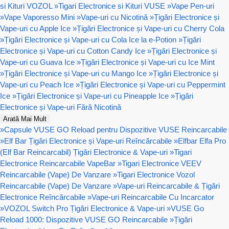
si Kituri VOZOL
»
Tigari Electronice si Kituri VUSE
»
Vape Pen-uri
»
Vape Vaporesso Mini
»
Vape-uri cu Nicotină
»
Țigări Electronice și
Vape-uri cu Apple Ice
»
Țigări Electronice și Vape-uri cu Cherry Cola
»
Țigări Electronice și Vape-uri cu Cola Ice la e-Potion
»
Țigări
Electronice și Vape-uri cu Cotton Candy Ice
»
Țigări Electronice și
Vape-uri cu Guava Ice
»
Țigări Electronice și Vape-uri cu Ice Mint
»
Țigări Electronice și Vape-uri cu Mango Ice
»
Țigări Electronice și
Vape-uri cu Peach Ice
»
Țigări Electronice și Vape-uri cu Peppermint
Ice
»
Țigări Electronice și Vape-uri cu Pineapple Ice
»
Țigări
Electronice și Vape-uri Fără Nicotină
Arată Mai Mult
»
Capsule VUSE GO Reload pentru Dispozitive VUSE Reincarcabile
»
Elf Bar Țigări Electronice și Vape-uri Reîncărcabile
»
Elfbar Elfa Pro
(Elf Bar Reincarcabil) Țigări Electronice & Vape-uri
»
Tigari
Electronice Reincarcabile VapeBar
»
Tigari Electronice VEEV
Reincarcabile (Vape) De Vanzare
»
Tigari Electronice Vozol
Reincarcabile (Vape) De Vanzare
»
Vape-uri Reincarcabile & Țigări
Electronice Reîncărcabile
»
Vape-uri Reincarcabile Cu Incarcator
»
VOZOL Switch Pro Țigări Electronice & Vape-uri
»
VUSE Go
Reload 1000: Dispozitive VUSE GO Reincarcabile
»
Țigări