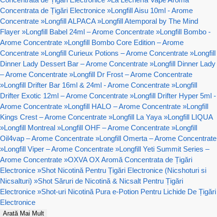
Concentrata de Țigări Electronice
»
Longfill Aisu 10ml - Arome
Concentrate
»
Longfill ALPACA
»
Longfill Atemporal by The Mind
Flayer
»
Longfill Babel 24ml – Arome Concentrate
»
Longfill Bombo -
Arome Concentrate
»
Longfill Bombo Core Edition – Arome
Concentrate
»
Longfill Curieux Potions – Arome Concentrate
»
Longfill
Dinner Lady Dessert Bar – Arome Concentrate
»
Longfill Dinner Lady
– Arome Concentrate
»
Longfill Dr Frost – Arome Concentrate
»
Longfill Drifter Bar 16ml & 24ml - Arome Concentrate
»
Longfill
Drifter Exotic 12ml – Arome Concentrate
»
Longfill Drifter Hyper 5ml -
Arome Concentrate
»
Longfill HALO – Arome Concentrate
»
Longfill
Kings Crest – Arome Concentrate
»
Longfill La Yaya
»
Longfill LIQUA
»
Longfill Montreal
»
Longfill OHF – Arome Concentrate
»
Longfill
Oil4vap – Arome Concentrate
»
Longfill Omerta – Arome Concentrate
»
Longfill Viper – Arome Concentrate
»
Longfill Yeti Summit Series –
Arome Concentrate
»
OXVA OX Aromă Concentrata de Țigări
Electronice
»
Shot Nicotină Pentru Țigări Electronice (Nicshoturi si
Nicsalturi)
»
Shot Săruri de Nicotină & Nicsalt Pentru Țigări
Electronice
»
Shot-uri Nicotină Pura e-Potion Pentru Lichide De Țigări
Electronice
Arată Mai Mult