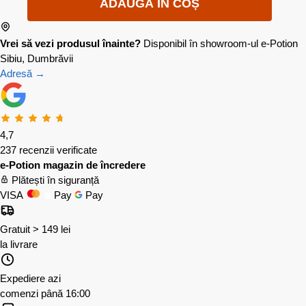
ADAUGĂ ÎN COȘ
Vrei să vezi produsul înainte?
Disponibil în showroom-ul e-Potion
Sibiu, Dumbrăvii
Adresă →
4,7
237 recenzii verificate
e-Potion magazin de încredere
Plătești în siguranță
VISA
Pay
Pay
Gratuit > 149 lei
la livrare
Expediere azi
comenzi până 16:00