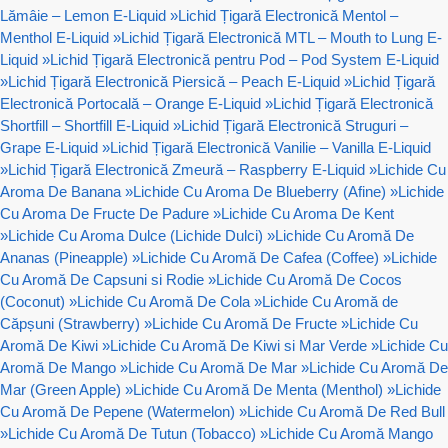
Lămâie – Lemon E-Liquid
»
Lichid Țigară Electronică Mentol –
Menthol E-Liquid
»
Lichid Țigară Electronică MTL – Mouth to Lung E-
Liquid
»
Lichid Țigară Electronică pentru Pod – Pod System E-Liquid
»
Lichid Țigară Electronică Piersică – Peach E-Liquid
»
Lichid Țigară
Electronică Portocală – Orange E-Liquid
»
Lichid Țigară Electronică
Shortfill – Shortfill E-Liquid
»
Lichid Țigară Electronică Struguri –
Grape E-Liquid
»
Lichid Țigară Electronică Vanilie – Vanilla E-Liquid
»
Lichid Țigară Electronică Zmeură – Raspberry E-Liquid
»
Lichide Cu
Aroma De Banana
»
Lichide Cu Aroma De Blueberry (Afine)
»
Lichide
Cu Aroma De Fructe De Padure
»
Lichide Cu Aroma De Kent
»
Lichide Cu Aroma Dulce (Lichide Dulci)
»
Lichide Cu Aromă De
Ananas (Pineapple)
»
Lichide Cu Aromă De Cafea (Coffee)
»
Lichide
Cu Aromă De Capsuni si Rodie
»
Lichide Cu Aromă De Cocos
(Coconut)
»
Lichide Cu Aromă De Cola
»
Lichide Cu Aromă de
Căpșuni (Strawberry)
»
Lichide Cu Aromă De Fructe
»
Lichide Cu
Aromă De Kiwi
»
Lichide Cu Aromă De Kiwi si Mar Verde
»
Lichide Cu
Aromă De Mango
»
Lichide Cu Aromă De Mar
»
Lichide Cu Aromă De
Mar (Green Apple)
»
Lichide Cu Aromă De Menta (Menthol)
»
Lichide
Cu Aromă De Pepene (Watermelon)
»
Lichide Cu Aromă De Red Bull
»
Lichide Cu Aromă De Tutun (Tobacco)
»
Lichide Cu Aromă Mango