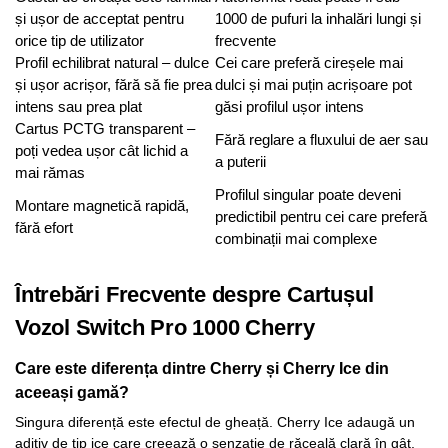
și ușor de acceptat pentru
1000 de pufuri la inhalări lungi și
orice tip de utilizator
frecvente
Profil echilibrat natural – dulce
Cei care preferă cireșele mai
și ușor acrișor, fără să fie prea
dulci și mai puțin acrișoare pot
intens sau prea plat
găsi profilul ușor intens
Cartus PCTG transparent –
Fără reglare a fluxului de aer sau
poți vedea ușor cât lichid a
a puterii
mai rămas
Profilul singular poate deveni
Montare magnetică rapidă,
predictibil pentru cei care preferă
fără efort
combinații mai complexe
Întrebări Frecvente despre Cartușul
Vozol Switch Pro 1000 Cherry
Care este diferența dintre Cherry și Cherry Ice din
aceeași gamă?
Singura diferență este efectul de gheață. Cherry Ice adaugă un
aditiv de tip ice care creează o senzație de răceală clară în gât,