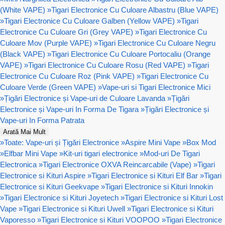
(White VAPE)
»
Tigari Electronice Cu Culoare Albastru (Blue VAPE)
»
Tigari Electronice Cu Culoare Galben (Yellow VAPE)
»
Tigari
Electronice Cu Culoare Gri (Grey VAPE)
»
Tigari Electronice Cu
Culoare Mov (Purple VAPE)
»
Tigari Electronice Cu Culoare Negru
(Black VAPE)
»
Tigari Electronice Cu Culoare Portocaliu (Orange
VAPE)
»
Tigari Electronice Cu Culoare Rosu (Red VAPE)
»
Tigari
Electronice Cu Culoare Roz (Pink VAPE)
»
Tigari Electronice Cu
Culoare Verde (Green VAPE)
»
Vape-uri si Tigari Electronice Mici
»
Țigări Electronice și Vape-uri de Culoare Lavanda
»
Țigări
Electronice și Vape-uri In Forma De Tigara
»
Țigări Electronice și
Vape-uri In Forma Patrata
Arată Mai Mult
»
Toate: Vape-uri și Țigări Electronice
»
Aspire Mini Vape
»
Box Mod
»
Elfbar Mini Vape
»
Kit-uri tigari electronice
»
Mod-uri De Tigari
Electronica
»
Tigari Electronice OXVA Reincarcabile (Vape)
»
Tigari
Electronice si Kituri Aspire
»
Tigari Electronice si Kituri Elf Bar
»
Tigari
Electronice si Kituri Geekvape
»
Tigari Electronice si Kituri Innokin
»
Tigari Electronice si Kituri Joyetech
»
Tigari Electronice si Kituri Lost
Vape
»
Tigari Electronice si Kituri Uwell
»
Tigari Electronice si Kituri
Vaporesso
»
Tigari Electronice si Kituri VOOPOO
»
Tigari Electronice