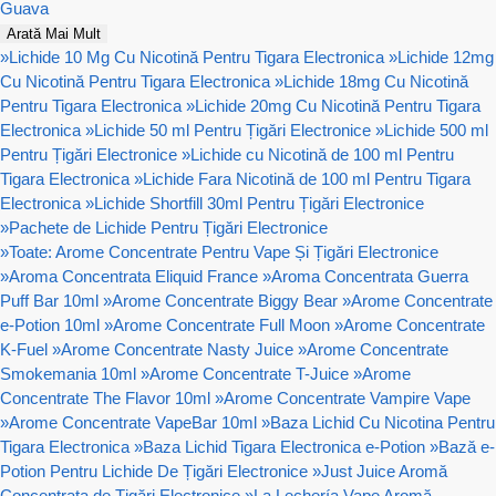
Guava
Arată Mai Mult
»
Lichide 10 Mg Cu Nicotină Pentru Tigara Electronica
»
Lichide 12mg
Cu Nicotină Pentru Tigara Electronica
»
Lichide 18mg Cu Nicotină
Pentru Tigara Electronica
»
Lichide 20mg Cu Nicotină Pentru Tigara
Electronica
»
Lichide 50 ml Pentru Țigări Electronice
»
Lichide 500 ml
Pentru Țigări Electronice
»
Lichide cu Nicotină de 100 ml Pentru
Tigara Electronica
»
Lichide Fara Nicotină de 100 ml Pentru Tigara
Electronica
»
Lichide Shortfill 30ml Pentru Țigări Electronice
»
Pachete de Lichide Pentru Țigări Electronice
»
Toate: Arome Concentrate Pentru Vape Și Țigări Electronice
»
Aroma Concentrata Eliquid France
»
Aroma Concentrata Guerra
Puff Bar 10ml
»
Arome Concentrate Biggy Bear
»
Arome Concentrate
e-Potion 10ml
»
Arome Concentrate Full Moon
»
Arome Concentrate
K-Fuel
»
Arome Concentrate Nasty Juice
»
Arome Concentrate
Smokemania 10ml
»
Arome Concentrate T-Juice
»
Arome
Concentrate The Flavor 10ml
»
Arome Concentrate Vampire Vape
»
Arome Concentrate VapeBar 10ml
»
Baza Lichid Cu Nicotina Pentru
Tigara Electronica
»
Baza Lichid Tigara Electronica e-Potion
»
Bază e-
Potion Pentru Lichide De Țigări Electronice
»
Just Juice Aromă
Concentrata de Țigări Electronice
»
La Lechería Vape Aromă