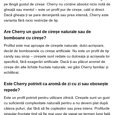
pe lângă gustul de cireșe. Cherry nu conține absolut nicio notă de
gheață sau mentol – este un profil pur de cireșe, cald și direct.
Dacă gheața ți se pare deranjantă sau prea intensă, Cherry este
varianta fără nicio restricție de tip.
Are Cherry un gust de cireșe naturale sau de
bomboane cu cireșe?
Profilul este mai aproape de cireșele naturale, dulci-acrișoare,
decât de bomboanele cu cireșe artificiale. Nu este un profil de tip
candy sau sirop – cireșele sunt redate cu dulceața și acrișeala lor
specifică, fără exagerări artificiale. Dacă ți-au plăcut aromel de
cireșe din alte lichide fructate naturale, vei găsi Cherry familiar și
echilibrat.
Este Cherry potrivit ca aromă de zi cu zi sau obosește
repede?
Este un profil potrivit pentru utilizare zilnică. Cireșele sunt un gust
cu suficientă complexitate naturală pentru a nu deveni plat după
câteva pufuri, dar fără să fie copleșitor sau prea intens. Profilurile
singular-fructate tind să fie mai ușor de vapat pe termen lung față