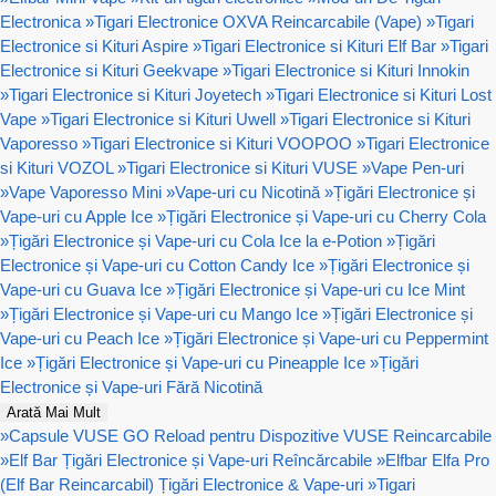
Electronica
»
Tigari Electronice OXVA Reincarcabile (Vape)
»
Tigari
Electronice si Kituri Aspire
»
Tigari Electronice si Kituri Elf Bar
»
Tigari
Electronice si Kituri Geekvape
»
Tigari Electronice si Kituri Innokin
»
Tigari Electronice si Kituri Joyetech
»
Tigari Electronice si Kituri Lost
Vape
»
Tigari Electronice si Kituri Uwell
»
Tigari Electronice si Kituri
Vaporesso
»
Tigari Electronice si Kituri VOOPOO
»
Tigari Electronice
si Kituri VOZOL
»
Tigari Electronice si Kituri VUSE
»
Vape Pen-uri
»
Vape Vaporesso Mini
»
Vape-uri cu Nicotină
»
Țigări Electronice și
Vape-uri cu Apple Ice
»
Țigări Electronice și Vape-uri cu Cherry Cola
»
Țigări Electronice și Vape-uri cu Cola Ice la e-Potion
»
Țigări
Electronice și Vape-uri cu Cotton Candy Ice
»
Țigări Electronice și
Vape-uri cu Guava Ice
»
Țigări Electronice și Vape-uri cu Ice Mint
»
Țigări Electronice și Vape-uri cu Mango Ice
»
Țigări Electronice și
Vape-uri cu Peach Ice
»
Țigări Electronice și Vape-uri cu Peppermint
Ice
»
Țigări Electronice și Vape-uri cu Pineapple Ice
»
Țigări
Electronice și Vape-uri Fără Nicotină
Arată Mai Mult
»
Capsule VUSE GO Reload pentru Dispozitive VUSE Reincarcabile
»
Elf Bar Țigări Electronice și Vape-uri Reîncărcabile
»
Elfbar Elfa Pro
(Elf Bar Reincarcabil) Țigări Electronice & Vape-uri
»
Tigari