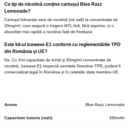
Ce tip de nicotină conține cartușul Blue Razz
Lemonade?
Cartușul folosește sare de nicotină (nic salt) la concentrația de
20mg/ml, care asigură o tragere MTL lină, fără asprime, și o
absorbție mai rapidă a nicotinei față de freebase.
Este kit-ul Icewave E1 conform cu reglementările TPD
din România și UE?
Da. Cu 2ml capacitate de lichid și 20mg/ml concentrație de
nicotină, Icewave E1 respectă cerințele Directivei TPD, putând fi
comercializat legal în România și în celelalte state membre UE.
Aroma
Blue Razz Lemonade
Capacitate bateria (mah)
550mAh