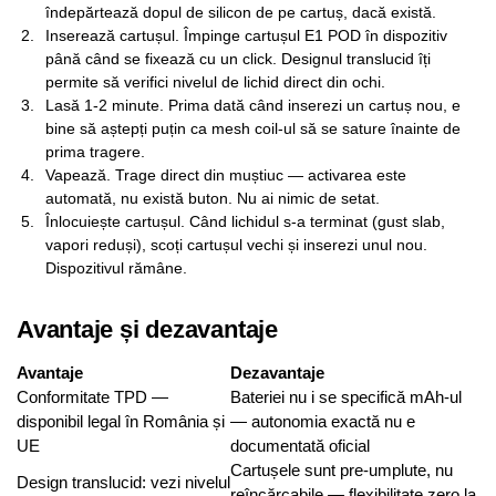
îndepărtează dopul de silicon de pe cartuș, dacă există.
Inserează cartușul. Împinge cartușul E1 POD în dispozitiv
până când se fixează cu un click. Designul translucid îți
permite să verifici nivelul de lichid direct din ochi.
Lasă 1-2 minute. Prima dată când inserezi un cartuș nou, e
bine să aștepți puțin ca mesh coil-ul să se sature înainte de
prima tragere.
Vapează. Trage direct din muștiuc — activarea este
automată, nu există buton. Nu ai nimic de setat.
Înlocuiește cartușul. Când lichidul s-a terminat (gust slab,
vapori reduși), scoți cartușul vechi și inserezi unul nou.
Dispozitivul rămâne.
Avantaje și dezavantaje
Avantaje
Dezavantaje
Conformitate TPD —
Bateriei nu i se specifică mAh-ul
disponibil legal în România și
— autonomia exactă nu e
UE
documentată oficial
Cartușele sunt pre-umplute, nu
Design translucid: vezi nivelul
reîncărcabile — flexibilitate zero la