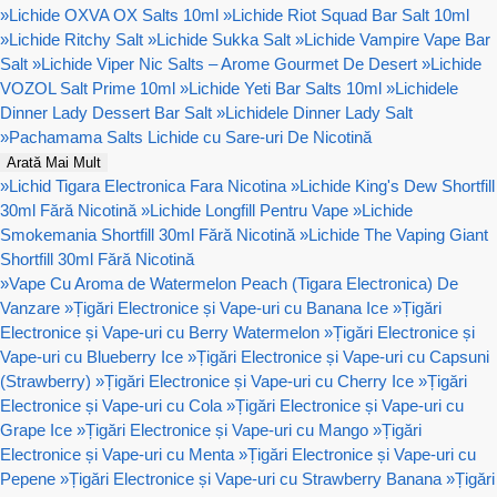
»
Lichide OXVA OX Salts 10ml
»
Lichide Riot Squad Bar Salt 10ml
»
Lichide Ritchy Salt
»
Lichide Sukka Salt
»
Lichide Vampire Vape Bar
Salt
»
Lichide Viper Nic Salts – Arome Gourmet De Desert
»
Lichide
VOZOL Salt Prime 10ml
»
Lichide Yeti Bar Salts 10ml
»
Lichidele
Dinner Lady Dessert Bar Salt
»
Lichidele Dinner Lady Salt
»
Pachamama Salts Lichide cu Sare-uri De Nicotină
Arată Mai Mult
»
Lichid Tigara Electronica Fara Nicotina
»
Lichide King's Dew Shortfill
30ml Fără Nicotină
»
Lichide Longfill Pentru Vape
»
Lichide
Smokemania Shortfill 30ml Fără Nicotină
»
Lichide The Vaping Giant
Shortfill 30ml Fără Nicotină
»
Vape Cu Aroma de Watermelon Peach (Tigara Electronica) De
Vanzare
»
Țigări Electronice și Vape-uri cu Banana Ice
»
Țigări
Electronice și Vape-uri cu Berry Watermelon
»
Țigări Electronice și
Vape-uri cu Blueberry Ice
»
Țigări Electronice și Vape-uri cu Capsuni
(Strawberry)
»
Țigări Electronice și Vape-uri cu Cherry Ice
»
Țigări
Electronice și Vape-uri cu Cola
»
Țigări Electronice și Vape-uri cu
Grape Ice
»
Țigări Electronice și Vape-uri cu Mango
»
Țigări
Electronice și Vape-uri cu Menta
»
Țigări Electronice și Vape-uri cu
Pepene
»
Țigări Electronice și Vape-uri cu Strawberry Banana
»
Țigări