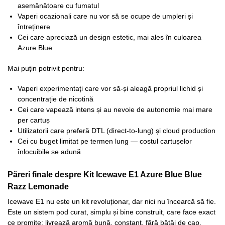
asemănătoare cu fumatul
Vaperi ocazionali care nu vor să se ocupe de umpleri și
întreținere
Cei care apreciază un design estetic, mai ales în culoarea
Azure Blue
Mai puțin potrivit pentru:
Vaperi experimentați care vor să-și aleagă propriul lichid și
concentrație de nicotină
Cei care vapează intens și au nevoie de autonomie mai mare
per cartuș
Utilizatorii care preferă DTL (direct-to-lung) și cloud production
Cei cu buget limitat pe termen lung — costul cartușelor
înlocuibile se adună
Păreri finale despre Kit Icewave E1 Azure Blue Blue
Razz Lemonade
Icewave E1 nu este un kit revoluționar, dar nici nu încearcă să fie.
Este un sistem pod curat, simplu și bine construit, care face exact
ce promite: livrează aromă bună, constant, fără bătăi de cap.