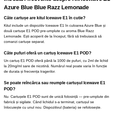
Azure Blue Blue Razz Lemonade
Câte cartușe are kitul Icewave E1 în cutie?
Kitul include un dispozitiv Icewave E1 în culoarea Azure Blue și
două cartușe E1 POD pre-umplute cu aroma Blue Razz
Lemonade. Ești acoperit de la început, fără să trebuiască să
comanzi cartușe separat.
Câte pufuri oferă un cartuș Icewave E1 POD?
Un cartuș E1 POD oferă până la 1000 de pufuri, cu 2ml de lichid
la 20mg/ml sare de nicotină. Numărul real poate varia în funcție
de durata și frecvența tragerilor.
Se poate reîncărca sau reumple cartușul Icewave E1
POD?
Nu. Cartușele E1 POD sunt de unică folosință — pre-umplute din
fabrică și sigilate. Când lichidul s-a terminat, cartușul se
înlocuiește cu unul nou. Dispozitivul (bateria) se refolosește.