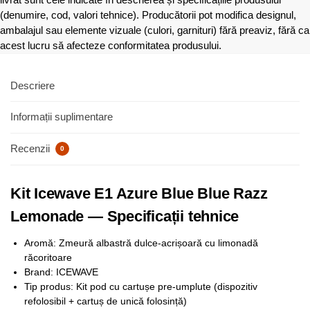
(denumire, cod, valori tehnice). Producătorii pot modifica designul,
ambalajul sau elemente vizuale (culori, garnituri) fără preaviz, fără ca
acest lucru să afecteze conformitatea produsului.
Descriere
Informații suplimentare
Recenzii
0
Kit Icewave E1 Azure Blue Blue Razz
Lemonade — Specificații tehnice
Aromă: Zmeură albastră dulce-acrișoară cu limonadă
răcoritoare
Brand: ICEWAVE
Tip produs: Kit pod cu cartușe pre-umplute (dispozitiv
refolosibil + cartuș de unică folosință)