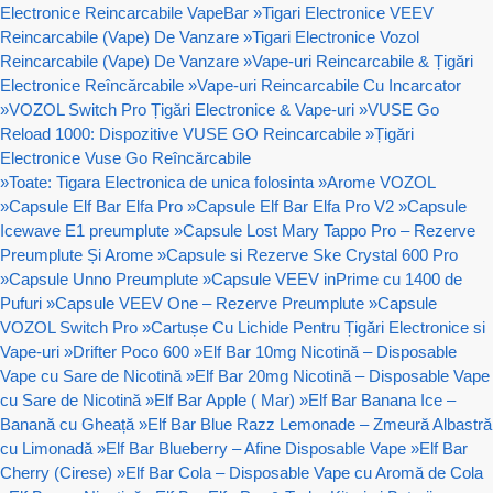
Electronice Reincarcabile VapeBar
»
Tigari Electronice VEEV
Reincarcabile (Vape) De Vanzare
»
Tigari Electronice Vozol
Reincarcabile (Vape) De Vanzare
»
Vape-uri Reincarcabile & Țigări
Electronice Reîncărcabile
»
Vape-uri Reincarcabile Cu Incarcator
»
VOZOL Switch Pro Țigări Electronice & Vape-uri
»
VUSE Go
Reload 1000: Dispozitive VUSE GO Reincarcabile
»
Țigări
Electronice Vuse Go Reîncărcabile
»
Toate: Tigara Electronica de unica folosinta
»
Arome VOZOL
»
Capsule Elf Bar Elfa Pro
»
Capsule Elf Bar Elfa Pro V2
»
Capsule
Icewave E1 preumplute
»
Capsule Lost Mary Tappo Pro – Rezerve
Preumplute Și Arome
»
Capsule si Rezerve Ske Crystal 600 Pro
»
Capsule Unno Preumplute
»
Capsule VEEV inPrime cu 1400 de
Pufuri
»
Capsule VEEV One – Rezerve Preumplute
»
Capsule
VOZOL Switch Pro
»
Cartușe Cu Lichide Pentru Țigări Electronice si
Vape-uri
»
Drifter Poco 600
»
Elf Bar 10mg Nicotină – Disposable
Vape cu Sare de Nicotină
»
Elf Bar 20mg Nicotină – Disposable Vape
cu Sare de Nicotină
»
Elf Bar Apple ( Mar)
»
Elf Bar Banana Ice –
Banană cu Gheață
»
Elf Bar Blue Razz Lemonade – Zmeură Albastră
cu Limonadă
»
Elf Bar Blueberry – Afine Disposable Vape
»
Elf Bar
Cherry (Cirese)
»
Elf Bar Cola – Disposable Vape cu Aromă de Cola