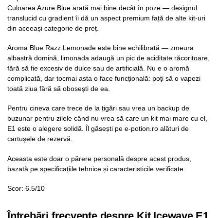
Culoarea Azure Blue arată mai bine decât în poze — designul
translucid cu gradient îi dă un aspect premium față de alte kit-uri
din aceeași categorie de preț.
Aroma Blue Razz Lemonade este bine echilibrată — zmeura
albastră domină, limonada adaugă un pic de aciditate răcoritoare,
fără să fie excesiv de dulce sau de artificială. Nu e o aromă
complicată, dar tocmai asta o face funcțională: poți să o vapezi
toată ziua fără să obosești de ea.
Pentru cineva care trece de la țigări sau vrea un backup de
buzunar pentru zilele când nu vrea să care un kit mai mare cu el,
E1 este o alegere solidă. Îl găsești pe e-potion.ro alături de
cartușele de rezervă.
Aceasta este doar o părere personală despre acest produs,
bazată pe specificațiile tehnice și caracteristicile verificate.
Scor: 6.5/10
Întrebări frecvente despre Kit Icewave E1