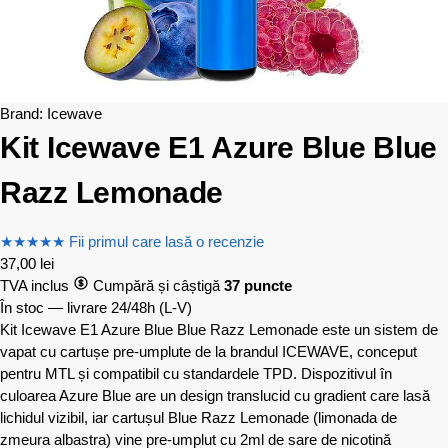
Brand:
Icewave
Kit Icewave E1 Azure Blue Blue
Razz Lemonade
★
★
★
★
★
Fii primul care lasă o recenzie
37,00
lei
TVA inclus
Cumpără și câștigă
37 puncte
În stoc — livrare 24/48h
(L-V)
Kit Icewave E1 Azure Blue Blue Razz Lemonade este un sistem de
vapat cu cartușe pre-umplute de la brandul ICEWAVE, conceput
pentru MTL și compatibil cu standardele TPD. Dispozitivul în
culoarea Azure Blue are un design translucid cu gradient care lasă
lichidul vizibil, iar cartușul Blue Razz Lemonade (limonada de
zmeura albastra) vine pre-umplut cu 2ml de sare de nicotină