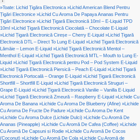
›
»
Toate: Lichid Țigăra Electronica
»
Lichid American Blend Pentru
Țigări Electronice
»
Lichid Cu Aroma De Papaya Ananas Pentru
Țigări Electronice
»
Lichid Țigară Electronică 10ml – E-Liquid TPD
10ml
»
Lichid Țigară Electronică Ciocolată – Chocolate E-Liquid
»
Lichid Țigară Electronică Cireșe – Cherry E-Liquid
»
Lichid Țigară
Electronică DTL – Direct To Lung E-Liquid
»
Lichid Țigară Electronică
Lămâie – Lemon E-Liquid
»
Lichid Țigară Electronică Mentol –
Menthol E-Liquid
»
Lichid Țigară Electronică MTL – Mouth to Lung E-
Liquid
»
Lichid Țigară Electronică pentru Pod – Pod System E-Liquid
»
Lichid Țigară Electronică Piersică – Peach E-Liquid
»
Lichid Țigară
Electronică Portocală – Orange E-Liquid
»
Lichid Țigară Electronică
Shortfill – Shortfill E-Liquid
»
Lichid Țigară Electronică Struguri –
Grape E-Liquid
»
Lichid Țigară Electronică Vanilie – Vanilla E-Liquid
»
Lichid Țigară Electronică Zmeură – Raspberry E-Liquid
»
Lichide Cu
Aroma De Banana
»
Lichide Cu Aroma De Blueberry (Afine)
»
Lichide
Cu Aroma De Fructe De Padure
»
Lichide Cu Aroma De Kent
»
Lichide Cu Aroma Dulce (Lichide Dulci)
»
Lichide Cu Aromă De
Ananas (Pineapple)
»
Lichide Cu Aromă De Cafea (Coffee)
»
Lichide
Cu Aromă De Capsuni si Rodie
»
Lichide Cu Aromă De Cocos
(Coconut)
»
Lichide Cu Aromă De Cola
»
Lichide Cu Aromă de