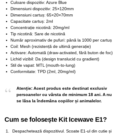
Culoare dispozitiv: Azure Blue
Dimensiuni dispozitiv: 25×120mm
Dimensiuni cartuș: 65×20×70mm
Capacitate cartuș: 2ml
Concentrație nicotină: 20mg/ml
Tip nicotină: Sare de nicotină
Număr aproximativ de pufuri: până la 1000 per cartuș
Coil: Mesh (rezistență de ultimă generație)
Activare: Automată (draw-activated, fără buton de foc)
Lichid vizibil: Da (design translucid cu gradient)
Stil de vapat: MTL (mouth-to-lung)
Conformitate: TPD (2ml, 20mg/ml)
Atenție: Acest produs este destinat exclusiv
persoanelor cu vârsta de minimum 18 ani. A nu
se lăsa la îndemâna copiilor și animalelor.
Cum se folosește Kit Icewave E1?
Despachetează dispozitivul. Scoate E1-ul din cutie și