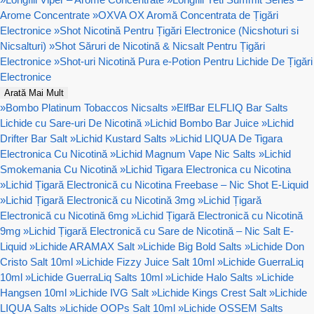
Arome Concentrate
»
OXVA OX Aromă Concentrata de Țigări
Electronice
»
Shot Nicotină Pentru Țigări Electronice (Nicshoturi si
Nicsalturi)
»
Shot Săruri de Nicotină & Nicsalt Pentru Țigări
Electronice
»
Shot-uri Nicotină Pura e-Potion Pentru Lichide De Țigări
Electronice
Arată Mai Mult
»
Bombo Platinum Tobaccos Nicsalts
»
ElfBar ELFLIQ Bar Salts
Lichide cu Sare-uri De Nicotină
»
Lichid Bombo Bar Juice
»
Lichid
Drifter Bar Salt
»
Lichid Kustard Salts
»
Lichid LIQUA De Tigara
Electronica Cu Nicotină
»
Lichid Magnum Vape Nic Salts
»
Lichid
Smokemania Cu Nicotină
»
Lichid Tigara Electronica cu Nicotina
»
Lichid Țigară Electronică cu Nicotina Freebase – Nic Shot E-Liquid
»
Lichid Țigară Electronică cu Nicotină 3mg
»
Lichid Țigară
Electronică cu Nicotină 6mg
»
Lichid Țigară Electronică cu Nicotină
9mg
»
Lichid Țigară Electronică cu Sare de Nicotină – Nic Salt E-
Liquid
»
Lichide ARAMAX Salt
»
Lichide Big Bold Salts
»
Lichide Don
Cristo Salt 10ml
»
Lichide Fizzy Juice Salt 10ml
»
Lichide GuerraLiq
10ml
»
Lichide GuerraLiq Salts 10ml
»
Lichide Halo Salts
»
Lichide
Hangsen 10ml
»
Lichide IVG Salt
»
Lichide Kings Crest Salt
»
Lichide
LIQUA Salts
»
Lichide OOPs Salt 10ml
»
Lichide OSSEM Salts