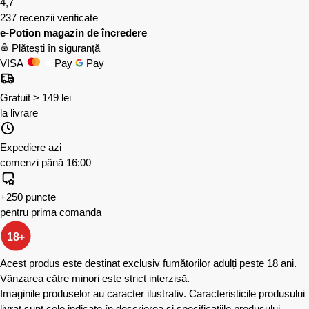
4,7
237 recenzii verificate
e-Potion magazin de încredere
Plătești în siguranță
VISA
Pay
Pay
Gratuit > 149 lei
la livrare
Expediere azi
comenzi până 16:00
+250 puncte
pentru prima comanda
18+
Acest produs este destinat exclusiv fumătorilor adulți peste 18 ani.
Vânzarea către minori este strict interzisă.
Imaginile produselor au caracter ilustrativ. Caracteristicile produsului
livrat sunt cele indicate în descrierea și specificațiile produsului