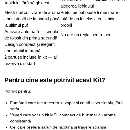
lichidului fără să ghicești
alegerea lichidului
Mesh coil cu livrare de aromă
Prețul pe puf poate fi mai mare
consistentă de la primul până
față de un kit clasic cu lichide
la ultimul puf
proprii
Activare automată — simplu
Nu are un reglaj pentru aer
de folosit din prima secundă
Design compact și elegant,
confortabil în mână
2 cartușe incluse în kit — ai
rezervă din start
Pentru cine este potrivit acest Kit?
Potrivit pentru:
Fumători care fac trecerea la vapat și caută ceva simplu, fără
setări
Vaperi care vor un kit MTL compact de buzunar cu aromă
consistentă
Cei care preferă săruri de nicotină și tragere strânsă,