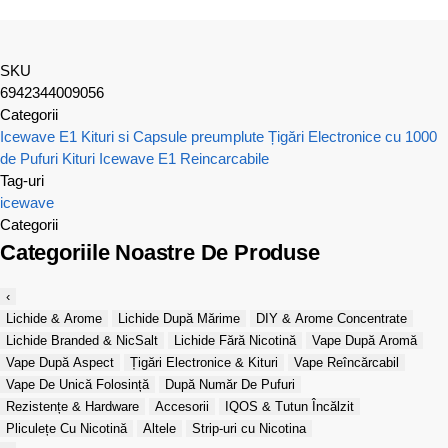
SKU
6942344009056
Categorii
Icewave E1 Kituri si Capsule preumplute
Țigări Electronice cu 1000
de Pufuri
Kituri Icewave E1 Reincarcabile
Tag-uri
icewave
Categorii
Categoriile Noastre De Produse
‹
Lichide & Arome
Lichide După Mărime
DIY & Arome Concentrate
Lichide Branded & NicSalt
Lichide Fără Nicotină
Vape După Aromă
Vape După Aspect
Țigări Electronice & Kituri
Vape Reîncărcabil
Vape De Unică Folosință
După Număr De Pufuri
Rezistențe & Hardware
Accesorii
IQOS & Tutun Încălzit
Pliculețe Cu Nicotină
Altele
Strip-uri cu Nicotina