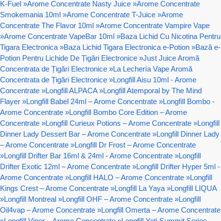
K-Fuel
»
Arome Concentrate Nasty Juice
»
Arome Concentrate
Smokemania 10ml
»
Arome Concentrate T-Juice
»
Arome
Concentrate The Flavor 10ml
»
Arome Concentrate Vampire Vape
»
Arome Concentrate VapeBar 10ml
»
Baza Lichid Cu Nicotina Pentru
Tigara Electronica
»
Baza Lichid Tigara Electronica e-Potion
»
Bază e-
Potion Pentru Lichide De Țigări Electronice
»
Just Juice Aromă
Concentrata de Țigări Electronice
»
La Lechería Vape Aromă
Concentrata de Țigări Electronice
»
Longfill Aisu 10ml - Arome
Concentrate
»
Longfill ALPACA
»
Longfill Atemporal by The Mind
Flayer
»
Longfill Babel 24ml – Arome Concentrate
»
Longfill Bombo -
Arome Concentrate
»
Longfill Bombo Core Edition – Arome
Concentrate
»
Longfill Curieux Potions – Arome Concentrate
»
Longfill
Dinner Lady Dessert Bar – Arome Concentrate
»
Longfill Dinner Lady
– Arome Concentrate
»
Longfill Dr Frost – Arome Concentrate
»
Longfill Drifter Bar 16ml & 24ml - Arome Concentrate
»
Longfill
Drifter Exotic 12ml – Arome Concentrate
»
Longfill Drifter Hyper 5ml -
Arome Concentrate
»
Longfill HALO – Arome Concentrate
»
Longfill
Kings Crest – Arome Concentrate
»
Longfill La Yaya
»
Longfill LIQUA
»
Longfill Montreal
»
Longfill OHF – Arome Concentrate
»
Longfill
Oil4vap – Arome Concentrate
»
Longfill Omerta – Arome Concentrate
»
Longfill Viper – Arome Concentrate
»
Longfill Yeti Summit Series –