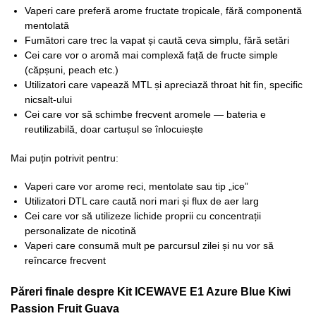
Vaperi care preferă arome fructate tropicale, fără componentă
mentolată
Fumători care trec la vapat și caută ceva simplu, fără setări
Cei care vor o aromă mai complexă față de fructe simple
(căpșuni, peach etc.)
Utilizatori care vapează MTL și apreciază throat hit fin, specific
nicsalt-ului
Cei care vor să schimbe frecvent aromele — bateria e
reutilizabilă, doar cartușul se înlocuiește
Mai puțin potrivit pentru:
Vaperi care vor arome reci, mentolate sau tip „ice”
Utilizatori DTL care caută nori mari și flux de aer larg
Cei care vor să utilizeze lichide proprii cu concentrații
personalizate de nicotină
Vaperi care consumă mult pe parcursul zilei și nu vor să
reîncarce frecvent
Păreri finale despre Kit ICEWAVE E1 Azure Blue Kiwi
Passion Fruit Guava