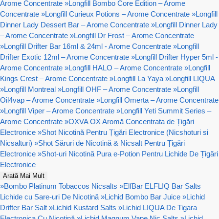
Arome Concentrate
»
Longfill Bombo Core Edition – Arome
Concentrate
»
Longfill Curieux Potions – Arome Concentrate
»
Longfill
Dinner Lady Dessert Bar – Arome Concentrate
»
Longfill Dinner Lady
– Arome Concentrate
»
Longfill Dr Frost – Arome Concentrate
»
Longfill Drifter Bar 16ml & 24ml - Arome Concentrate
»
Longfill
Drifter Exotic 12ml – Arome Concentrate
»
Longfill Drifter Hyper 5ml -
Arome Concentrate
»
Longfill HALO – Arome Concentrate
»
Longfill
Kings Crest – Arome Concentrate
»
Longfill La Yaya
»
Longfill LIQUA
»
Longfill Montreal
»
Longfill OHF – Arome Concentrate
»
Longfill
Oil4vap – Arome Concentrate
»
Longfill Omerta – Arome Concentrate
»
Longfill Viper – Arome Concentrate
»
Longfill Yeti Summit Series –
Arome Concentrate
»
OXVA OX Aromă Concentrata de Țigări
Electronice
»
Shot Nicotină Pentru Țigări Electronice (Nicshoturi si
Nicsalturi)
»
Shot Săruri de Nicotină & Nicsalt Pentru Țigări
Electronice
»
Shot-uri Nicotină Pura e-Potion Pentru Lichide De Țigări
Electronice
Arată Mai Mult
»
Bombo Platinum Tobaccos Nicsalts
»
ElfBar ELFLIQ Bar Salts
Lichide cu Sare-uri De Nicotină
»
Lichid Bombo Bar Juice
»
Lichid
Drifter Bar Salt
»
Lichid Kustard Salts
»
Lichid LIQUA De Tigara
Electronica Cu Nicotină
»
Lichid Magnum Vape Nic Salts
»
Lichid