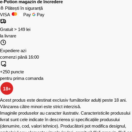
e-Potion magazin de încredere
Plătești în siguranță
VISA
Pay
Pay
Gratuit > 149 lei
la livrare
Expediere azi
comenzi până 16:00
+250 puncte
pentru prima comanda
18+
Acest produs este destinat exclusiv fumătorilor adulți peste 18 ani.
Vânzarea către minori este strict interzisă.
Imaginile produselor au caracter ilustrativ. Caracteristicile produsului
livrat sunt cele indicate în descrierea și specificațiile produsului
(denumire, cod, valori tehnice). Producătorii pot modifica designul,