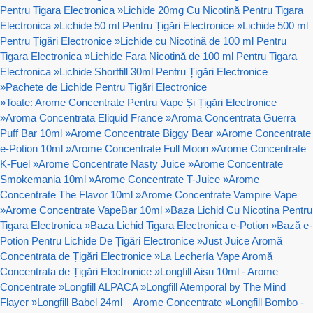
Pentru Tigara Electronica
»
Lichide 20mg Cu Nicotină Pentru Tigara
Electronica
»
Lichide 50 ml Pentru Țigări Electronice
»
Lichide 500 ml
Pentru Țigări Electronice
»
Lichide cu Nicotină de 100 ml Pentru
Tigara Electronica
»
Lichide Fara Nicotină de 100 ml Pentru Tigara
Electronica
»
Lichide Shortfill 30ml Pentru Țigări Electronice
»
Pachete de Lichide Pentru Țigări Electronice
»
Toate: Arome Concentrate Pentru Vape Și Țigări Electronice
»
Aroma Concentrata Eliquid France
»
Aroma Concentrata Guerra
Puff Bar 10ml
»
Arome Concentrate Biggy Bear
»
Arome Concentrate
e-Potion 10ml
»
Arome Concentrate Full Moon
»
Arome Concentrate
K-Fuel
»
Arome Concentrate Nasty Juice
»
Arome Concentrate
Smokemania 10ml
»
Arome Concentrate T-Juice
»
Arome
Concentrate The Flavor 10ml
»
Arome Concentrate Vampire Vape
»
Arome Concentrate VapeBar 10ml
»
Baza Lichid Cu Nicotina Pentru
Tigara Electronica
»
Baza Lichid Tigara Electronica e-Potion
»
Bază e-
Potion Pentru Lichide De Țigări Electronice
»
Just Juice Aromă
Concentrata de Țigări Electronice
»
La Lechería Vape Aromă
Concentrata de Țigări Electronice
»
Longfill Aisu 10ml - Arome
Concentrate
»
Longfill ALPACA
»
Longfill Atemporal by The Mind
Flayer
»
Longfill Babel 24ml – Arome Concentrate
»
Longfill Bombo -