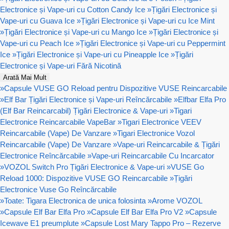
Electronice și Vape-uri cu Cotton Candy Ice
»
Țigări Electronice și
Vape-uri cu Guava Ice
»
Țigări Electronice și Vape-uri cu Ice Mint
»
Țigări Electronice și Vape-uri cu Mango Ice
»
Țigări Electronice și
Vape-uri cu Peach Ice
»
Țigări Electronice și Vape-uri cu Peppermint
Ice
»
Țigări Electronice și Vape-uri cu Pineapple Ice
»
Țigări
Electronice și Vape-uri Fără Nicotină
Arată Mai Mult
»
Capsule VUSE GO Reload pentru Dispozitive VUSE Reincarcabile
»
Elf Bar Țigări Electronice și Vape-uri Reîncărcabile
»
Elfbar Elfa Pro
(Elf Bar Reincarcabil) Țigări Electronice & Vape-uri
»
Tigari
Electronice Reincarcabile VapeBar
»
Tigari Electronice VEEV
Reincarcabile (Vape) De Vanzare
»
Tigari Electronice Vozol
Reincarcabile (Vape) De Vanzare
»
Vape-uri Reincarcabile & Țigări
Electronice Reîncărcabile
»
Vape-uri Reincarcabile Cu Incarcator
»
VOZOL Switch Pro Țigări Electronice & Vape-uri
»
VUSE Go
Reload 1000: Dispozitive VUSE GO Reincarcabile
»
Țigări
Electronice Vuse Go Reîncărcabile
»
Toate: Tigara Electronica de unica folosinta
»
Arome VOZOL
»
Capsule Elf Bar Elfa Pro
»
Capsule Elf Bar Elfa Pro V2
»
Capsule
Icewave E1 preumplute
»
Capsule Lost Mary Tappo Pro – Rezerve