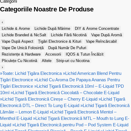
Categorii
Categoriile Noastre De Produse
‹
Lichide & Arome
Lichide După Mărime
DIY & Arome Concentrate
Lichide Branded & NicSalt
Lichide Fără Nicotină
Vape După Aromă
Vape După Aspect
Țigări Electronice & Kituri
Vape Reîncărcabil
Vape De Unică Folosință
După Număr De Pufuri
Rezistențe & Hardware
Accesorii
IQOS & Tutun Încălzit
Pliculețe Cu Nicotină
Altele
Strip-uri cu Nicotina
›
»
Toate: Lichid Țigăra Electronica
»
Lichid American Blend Pentru
Țigări Electronice
»
Lichid Cu Aroma De Papaya Ananas Pentru
Țigări Electronice
»
Lichid Țigară Electronică 10ml – E-Liquid TPD
10ml
»
Lichid Țigară Electronică Ciocolată – Chocolate E-Liquid
»
Lichid Țigară Electronică Cireșe – Cherry E-Liquid
»
Lichid Țigară
Electronică DTL – Direct To Lung E-Liquid
»
Lichid Țigară Electronică
Lămâie – Lemon E-Liquid
»
Lichid Țigară Electronică Mentol –
Menthol E-Liquid
»
Lichid Țigară Electronică MTL – Mouth to Lung E-
Liquid
»
Lichid Țigară Electronică pentru Pod – Pod System E-Liquid