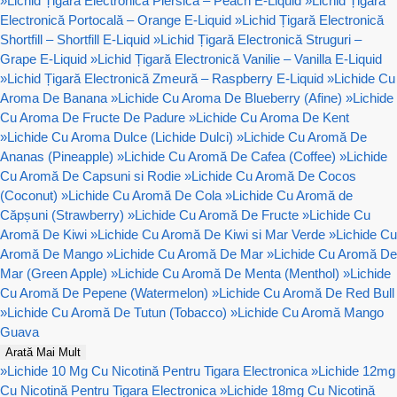
»
Lichid Țigară Electronică Piersică – Peach E-Liquid
»
Lichid Țigară
Electronică Portocală – Orange E-Liquid
»
Lichid Țigară Electronică
Shortfill – Shortfill E-Liquid
»
Lichid Țigară Electronică Struguri –
Grape E-Liquid
»
Lichid Țigară Electronică Vanilie – Vanilla E-Liquid
»
Lichid Țigară Electronică Zmeură – Raspberry E-Liquid
»
Lichide Cu
Aroma De Banana
»
Lichide Cu Aroma De Blueberry (Afine)
»
Lichide
Cu Aroma De Fructe De Padure
»
Lichide Cu Aroma De Kent
»
Lichide Cu Aroma Dulce (Lichide Dulci)
»
Lichide Cu Aromă De
Ananas (Pineapple)
»
Lichide Cu Aromă De Cafea (Coffee)
»
Lichide
Cu Aromă De Capsuni si Rodie
»
Lichide Cu Aromă De Cocos
(Coconut)
»
Lichide Cu Aromă De Cola
»
Lichide Cu Aromă de
Căpșuni (Strawberry)
»
Lichide Cu Aromă De Fructe
»
Lichide Cu
Aromă De Kiwi
»
Lichide Cu Aromă De Kiwi si Mar Verde
»
Lichide Cu
Aromă De Mango
»
Lichide Cu Aromă De Mar
»
Lichide Cu Aromă De
Mar (Green Apple)
»
Lichide Cu Aromă De Menta (Menthol)
»
Lichide
Cu Aromă De Pepene (Watermelon)
»
Lichide Cu Aromă De Red Bull
»
Lichide Cu Aromă De Tutun (Tobacco)
»
Lichide Cu Aromă Mango
Guava
Arată Mai Mult
»
Lichide 10 Mg Cu Nicotină Pentru Tigara Electronica
»
Lichide 12mg
Cu Nicotină Pentru Tigara Electronica
»
Lichide 18mg Cu Nicotină