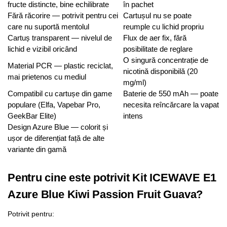
fructe distincte, bine echilibrate
în pachet
Fără răcorire — potrivit pentru cei
Cartușul nu se poate
care nu suportă mentolul
reumple cu lichid propriu
Cartuș transparent — nivelul de
Flux de aer fix, fără
lichid e vizibil oricând
posibilitate de reglare
O singură concentrație de
Material PCR — plastic reciclat,
nicotină disponibilă (20
mai prietenos cu mediul
mg/ml)
Compatibil cu cartușe din game
Baterie de 550 mAh — poate
populare (Elfa, Vapebar Pro,
necesita reîncărcare la vapat
GeekBar Elite)
intens
Design Azure Blue — colorit și
ușor de diferențiat față de alte
variante din gamă
Pentru cine este potrivit Kit ICEWAVE E1
Azure Blue Kiwi Passion Fruit Guava?
Potrivit pentru: