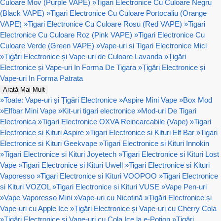
Culoare Mov (Purple VAPE)
»
Tigari Electronice Cu Culoare Negru
(Black VAPE)
»
Tigari Electronice Cu Culoare Portocaliu (Orange
VAPE)
»
Tigari Electronice Cu Culoare Rosu (Red VAPE)
»
Tigari
Electronice Cu Culoare Roz (Pink VAPE)
»
Tigari Electronice Cu
Culoare Verde (Green VAPE)
»
Vape-uri si Tigari Electronice Mici
»
Țigări Electronice și Vape-uri de Culoare Lavanda
»
Țigări
Electronice și Vape-uri In Forma De Tigara
»
Țigări Electronice și
Vape-uri In Forma Patrata
Arată Mai Mult
»
Toate: Vape-uri și Țigări Electronice
»
Aspire Mini Vape
»
Box Mod
»
Elfbar Mini Vape
»
Kit-uri tigari electronice
»
Mod-uri De Tigari
Electronica
»
Tigari Electronice OXVA Reincarcabile (Vape)
»
Tigari
Electronice si Kituri Aspire
»
Tigari Electronice si Kituri Elf Bar
»
Tigari
Electronice si Kituri Geekvape
»
Tigari Electronice si Kituri Innokin
»
Tigari Electronice si Kituri Joyetech
»
Tigari Electronice si Kituri Lost
Vape
»
Tigari Electronice si Kituri Uwell
»
Tigari Electronice si Kituri
Vaporesso
»
Tigari Electronice si Kituri VOOPOO
»
Tigari Electronice
si Kituri VOZOL
»
Tigari Electronice si Kituri VUSE
»
Vape Pen-uri
»
Vape Vaporesso Mini
»
Vape-uri cu Nicotină
»
Țigări Electronice și
Vape-uri cu Apple Ice
»
Țigări Electronice și Vape-uri cu Cherry Cola
»
Țigări Electronice și Vape-uri cu Cola Ice la e-Potion
»
Țigări