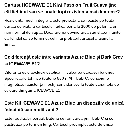
Cartuşul ICEWAVE E1 Kiwi Passion Fruit Guava ține
cât lichidul sau se poate topi rezistența mai devreme?
Rezistența mesh integrată este proiectată să reziste pe toată
durata de viață a cartușului, adică până la 1000 de pufuri la un
ritm normal de vapat. Dacă aroma devine arsă sau slabă înainte
ca lichidul să se termine, cel mai probabil cartușul a ajuns la
limită.
Ce diferență este între varianta Azure Blue și Dark Grey
la ICEWAVE E1?
Diferența este exclusiv estetică — culoarea carcasei bateriei.
Specificațiile tehnice (baterie 550 mAh, USB-C, conexiune
magnetică, rezistență mesh) sunt identice la toate variantele de
culoare din gama ICEWAVE E1.
Este Kit ICEWAVE E1 Azure Blue un dispozitiv de unică
folosință sau reutilizabil?
Este reutilizabil parțial. Bateria se reîncarcă prin USB-C și se
păstrează pe termen lung. Cartușul preumplut este de unică