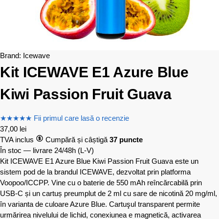
Brand:
Icewave
Kit ICEWAVE E1 Azure Blue
Kiwi Passion Fruit Guava
★
★
★
★
★
Fii primul care lasă o recenzie
37,00
lei
TVA inclus
Cumpără și câștigă
37 puncte
În stoc — livrare 24/48h
(L-V)
Kit ICEWAVE E1 Azure Blue Kiwi Passion Fruit Guava este un
sistem pod de la brandul ICEWAVE, dezvoltat prin platforma
Voopoo/ICCPP. Vine cu o baterie de 550 mAh reîncărcabilă prin
USB-C și un cartuș preumplut de 2 ml cu sare de nicotină 20 mg/ml,
în varianta de culoare Azure Blue. Cartuşul transparent permite
urmărirea nivelului de lichid, conexiunea e magnetică, activarea