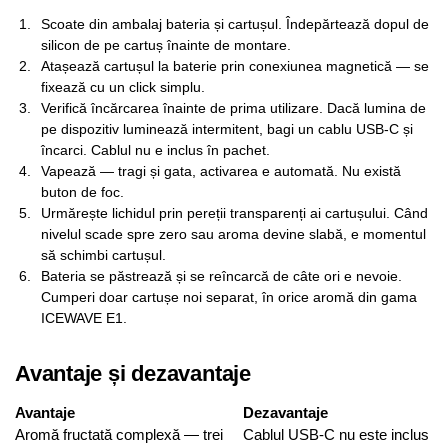
Scoate din ambalaj bateria și cartușul. Îndepărtează dopul de
silicon de pe cartuș înainte de montare.
Atașează cartușul la baterie prin conexiunea magnetică — se
fixează cu un click simplu.
Verifică încărcarea înainte de prima utilizare. Dacă lumina de
pe dispozitiv luminează intermitent, bagi un cablu USB-C și
încarci. Cablul nu e inclus în pachet.
Vapează — tragi și gata, activarea e automată. Nu există
buton de foc.
Urmărește lichidul prin pereții transparenți ai cartușului. Când
nivelul scade spre zero sau aroma devine slabă, e momentul
să schimbi cartușul.
Bateria se păstrează și se reîncarcă de câte ori e nevoie.
Cumperi doar cartușe noi separat, în orice aromă din gama
ICEWAVE E1.
Avantaje și dezavantaje
Avantaje
Dezavantaje
Aromă fructată complexă — trei
Cablul USB-C nu este inclus