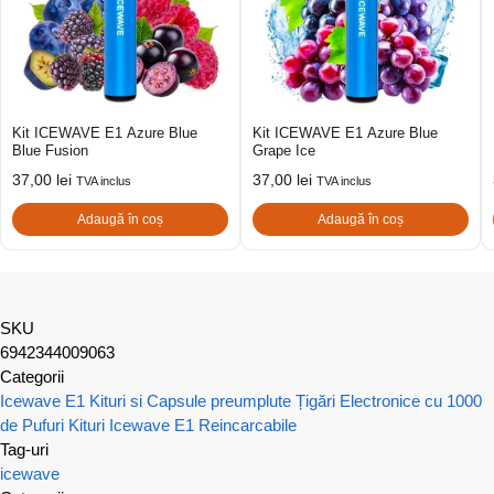
Kit ICEWAVE E1 Azure Blue
Kit ICEWAVE E1 Azure Blue
Blue Fusion
Grape Ice
37,00
lei
37,00
lei
TVA inclus
TVA inclus
Adaugă în coș
Adaugă în coș
SKU
6942344009063
Categorii
Icewave E1 Kituri si Capsule preumplute
Țigări Electronice cu 1000
de Pufuri
Kituri Icewave E1 Reincarcabile
Tag-uri
icewave