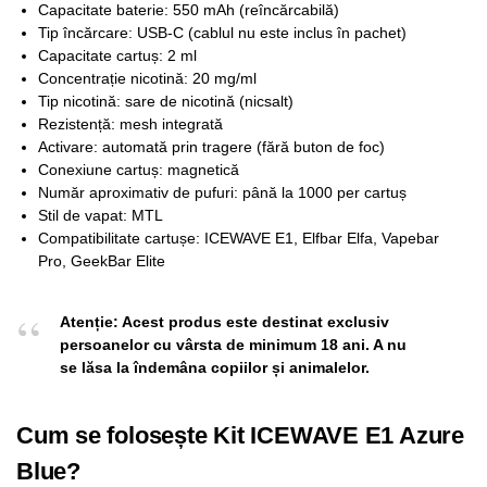
Capacitate baterie: 550 mAh (reîncărcabilă)
Tip încărcare: USB-C (cablul nu este inclus în pachet)
Capacitate cartuș: 2 ml
Concentrație nicotină: 20 mg/ml
Tip nicotină: sare de nicotină (nicsalt)
Rezistență: mesh integrată
Activare: automată prin tragere (fără buton de foc)
Conexiune cartuș: magnetică
Număr aproximativ de pufuri: până la 1000 per cartuș
Stil de vapat: MTL
Compatibilitate cartușe: ICEWAVE E1, Elfbar Elfa, Vapebar
Pro, GeekBar Elite
Atenție: Acest produs este destinat exclusiv
persoanelor cu vârsta de minimum 18 ani. A nu
se lăsa la îndemâna copiilor și animalelor.
Cum se folosește Kit ICEWAVE E1 Azure
Blue?