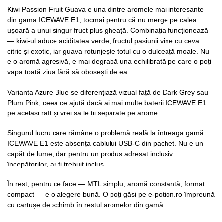
Kiwi Passion Fruit Guava e una dintre aromele mai interesante
din gama ICEWAVE E1, tocmai pentru că nu merge pe calea
ușoară a unui singur fruct plus gheață. Combinația funcționează
— kiwi-ul aduce aciditatea verde, fructul pasiunii vine cu ceva
citric și exotic, iar guava rotunjește totul cu o dulceață moale. Nu
e o aromă agresivă, e mai degrabă una echilibrată pe care o poți
vapa toată ziua fără să obosești de ea.
Varianta Azure Blue se diferențiază vizual față de Dark Grey sau
Plum Pink, ceea ce ajută dacă ai mai multe baterii ICEWAVE E1
pe același raft și vrei să le ții separate pe arome.
Singurul lucru care rămâne o problemă reală la întreaga gamă
ICEWAVE E1 este absența cablului USB-C din pachet. Nu e un
capăt de lume, dar pentru un produs adresat inclusiv
începătorilor, ar fi trebuit inclus.
În rest, pentru ce face — MTL simplu, aromă constantă, format
compact — e o alegere bună. O poți găsi pe e-potion.ro împreună
cu cartușe de schimb în restul aromelor din gamă.