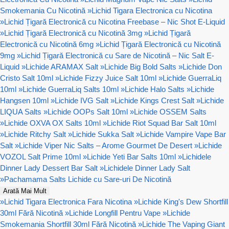
Smokemania Cu Nicotină
»
Lichid Tigara Electronica cu Nicotina
»
Lichid Țigară Electronică cu Nicotina Freebase – Nic Shot E-Liquid
»
Lichid Țigară Electronică cu Nicotină 3mg
»
Lichid Țigară
Electronică cu Nicotină 6mg
»
Lichid Țigară Electronică cu Nicotină
9mg
»
Lichid Țigară Electronică cu Sare de Nicotină – Nic Salt E-
Liquid
»
Lichide ARAMAX Salt
»
Lichide Big Bold Salts
»
Lichide Don
Cristo Salt 10ml
»
Lichide Fizzy Juice Salt 10ml
»
Lichide GuerraLiq
10ml
»
Lichide GuerraLiq Salts 10ml
»
Lichide Halo Salts
»
Lichide
Hangsen 10ml
»
Lichide IVG Salt
»
Lichide Kings Crest Salt
»
Lichide
LIQUA Salts
»
Lichide OOPs Salt 10ml
»
Lichide OSSEM Salts
»
Lichide OXVA OX Salts 10ml
»
Lichide Riot Squad Bar Salt 10ml
»
Lichide Ritchy Salt
»
Lichide Sukka Salt
»
Lichide Vampire Vape Bar
Salt
»
Lichide Viper Nic Salts – Arome Gourmet De Desert
»
Lichide
VOZOL Salt Prime 10ml
»
Lichide Yeti Bar Salts 10ml
»
Lichidele
Dinner Lady Dessert Bar Salt
»
Lichidele Dinner Lady Salt
»
Pachamama Salts Lichide cu Sare-uri De Nicotină
Arată Mai Mult
»
Lichid Tigara Electronica Fara Nicotina
»
Lichide King's Dew Shortfill
30ml Fără Nicotină
»
Lichide Longfill Pentru Vape
»
Lichide
Smokemania Shortfill 30ml Fără Nicotină
»
Lichide The Vaping Giant