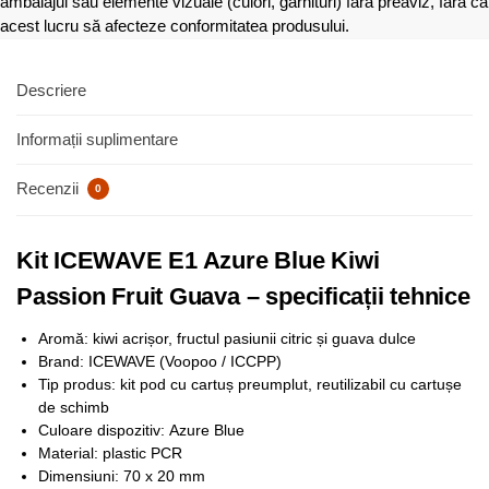
ambalajul sau elemente vizuale (culori, garnituri) fără preaviz, fără ca
acest lucru să afecteze conformitatea produsului.
Descriere
Informații suplimentare
Recenzii
0
Kit ICEWAVE E1 Azure Blue Kiwi
Passion Fruit Guava – specificații tehnice
Aromă: kiwi acrișor, fructul pasiunii citric și guava dulce
Brand: ICEWAVE (Voopoo / ICCPP)
Tip produs: kit pod cu cartuș preumplut, reutilizabil cu cartușe
de schimb
Culoare dispozitiv: Azure Blue
Material: plastic PCR
Dimensiuni: 70 x 20 mm