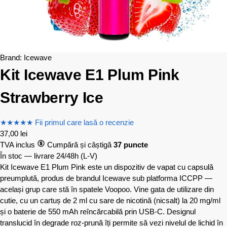
Brand:
Icewave
Kit Icewave E1 Plum Pink
Strawberry Ice
★
★
★
★
★
Fii primul care lasă o recenzie
37,00
lei
TVA inclus
Cumpără și câștigă
37 puncte
În stoc — livrare 24/48h
(L-V)
Kit Icewave E1 Plum Pink este un dispozitiv de vapat cu capsulă
preumplută, produs de brandul Icewave sub platforma ICCPP —
același grup care stă în spatele Voopoo. Vine gata de utilizare din
cutie, cu un cartuș de 2 ml cu sare de nicotină (nicsalt) la 20 mg/ml
și o baterie de 550 mAh reîncărcabilă prin USB-C. Designul
translucid în degrade roz-prună îți permite să vezi nivelul de lichid în