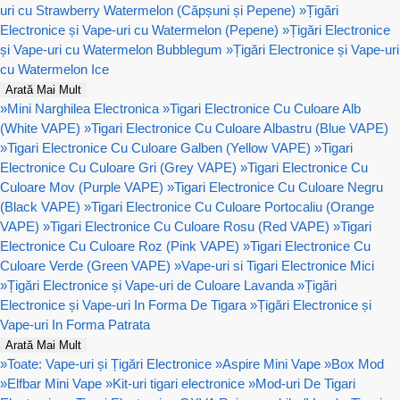
uri cu Strawberry Watermelon (Căpșuni și Pepene)
»
Țigări
Electronice și Vape-uri cu Watermelon (Pepene)
»
Țigări Electronice
și Vape-uri cu Watermelon Bubblegum
»
Țigări Electronice și Vape-uri
cu Watermelon Ice
Arată Mai Mult
»
Mini Narghilea Electronica
»
Tigari Electronice Cu Culoare Alb
(White VAPE)
»
Tigari Electronice Cu Culoare Albastru (Blue VAPE)
»
Tigari Electronice Cu Culoare Galben (Yellow VAPE)
»
Tigari
Electronice Cu Culoare Gri (Grey VAPE)
»
Tigari Electronice Cu
Culoare Mov (Purple VAPE)
»
Tigari Electronice Cu Culoare Negru
(Black VAPE)
»
Tigari Electronice Cu Culoare Portocaliu (Orange
VAPE)
»
Tigari Electronice Cu Culoare Rosu (Red VAPE)
»
Tigari
Electronice Cu Culoare Roz (Pink VAPE)
»
Tigari Electronice Cu
Culoare Verde (Green VAPE)
»
Vape-uri si Tigari Electronice Mici
»
Țigări Electronice și Vape-uri de Culoare Lavanda
»
Țigări
Electronice și Vape-uri In Forma De Tigara
»
Țigări Electronice și
Vape-uri In Forma Patrata
Arată Mai Mult
»
Toate: Vape-uri și Țigări Electronice
»
Aspire Mini Vape
»
Box Mod
»
Elfbar Mini Vape
»
Kit-uri tigari electronice
»
Mod-uri De Tigari