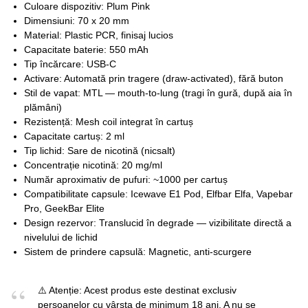
Culoare dispozitiv: Plum Pink
Dimensiuni: 70 x 20 mm
Material: Plastic PCR, finisaj lucios
Capacitate baterie: 550 mAh
Tip încărcare: USB-C
Activare: Automată prin tragere (draw-activated), fără buton
Stil de vapat: MTL — mouth-to-lung (tragi în gură, după aia în
plămâni)
Rezistență: Mesh coil integrat în cartuș
Capacitate cartuș: 2 ml
Tip lichid: Sare de nicotină (nicsalt)
Concentrație nicotină: 20 mg/ml
Număr aproximativ de pufuri: ~1000 per cartuș
Compatibilitate capsule: Icewave E1 Pod, Elfbar Elfa, Vapebar
Pro, GeekBar Elite
Design rezervor: Translucid în degrade — vizibilitate directă a
nivelului de lichid
Sistem de prindere capsulă: Magnetic, anti-scurgere
⚠️ Atenție: Acest produs este destinat exclusiv
persoanelor cu vârsta de minimum 18 ani. A nu se