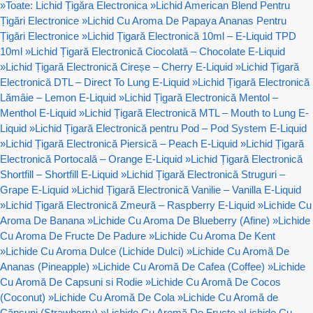
»
Toate: Lichid Țigăra Electronica
»
Lichid American Blend Pentru
Țigări Electronice
»
Lichid Cu Aroma De Papaya Ananas Pentru
Țigări Electronice
»
Lichid Țigară Electronică 10ml – E-Liquid TPD
10ml
»
Lichid Țigară Electronică Ciocolată – Chocolate E-Liquid
»
Lichid Țigară Electronică Cireșe – Cherry E-Liquid
»
Lichid Țigară
Electronică DTL – Direct To Lung E-Liquid
»
Lichid Țigară Electronică
Lămâie – Lemon E-Liquid
»
Lichid Țigară Electronică Mentol –
Menthol E-Liquid
»
Lichid Țigară Electronică MTL – Mouth to Lung E-
Liquid
»
Lichid Țigară Electronică pentru Pod – Pod System E-Liquid
»
Lichid Țigară Electronică Piersică – Peach E-Liquid
»
Lichid Țigară
Electronică Portocală – Orange E-Liquid
»
Lichid Țigară Electronică
Shortfill – Shortfill E-Liquid
»
Lichid Țigară Electronică Struguri –
Grape E-Liquid
»
Lichid Țigară Electronică Vanilie – Vanilla E-Liquid
»
Lichid Țigară Electronică Zmeură – Raspberry E-Liquid
»
Lichide Cu
Aroma De Banana
»
Lichide Cu Aroma De Blueberry (Afine)
»
Lichide
Cu Aroma De Fructe De Padure
»
Lichide Cu Aroma De Kent
»
Lichide Cu Aroma Dulce (Lichide Dulci)
»
Lichide Cu Aromă De
Ananas (Pineapple)
»
Lichide Cu Aromă De Cafea (Coffee)
»
Lichide
Cu Aromă De Capsuni si Rodie
»
Lichide Cu Aromă De Cocos
(Coconut)
»
Lichide Cu Aromă De Cola
»
Lichide Cu Aromă de
Căpșuni (Strawberry)
»
Lichide Cu Aromă De Fructe
»
Lichide Cu