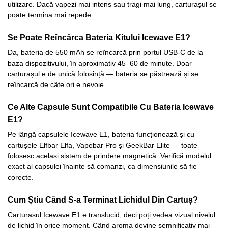
utilizare. Dacă vapezi mai intens sau tragi mai lung, carturașul se
poate termina mai repede.
Se Poate Reîncărca Bateria Kitului Icewave E1?
Da, bateria de 550 mAh se reîncarcă prin portul USB-C de la
baza dispozitivului, în aproximativ 45–60 de minute. Doar
carturașul e de unică folosință — bateria se păstrează și se
reîncarcă de câte ori e nevoie.
Ce Alte Capsule Sunt Compatibile Cu Bateria Icewave
E1?
Pe lângă capsulele Icewave E1, bateria funcționează și cu
cartușele Elfbar Elfa, Vapebar Pro și GeekBar Elite — toate
folosesc același sistem de prindere magnetică. Verifică modelul
exact al capsulei înainte să comanzi, ca dimensiunile să fie
corecte.
Cum Știu Când S-a Terminat Lichidul Din Cartuș?
Carturașul Icewave E1 e translucid, deci poți vedea vizual nivelul
de lichid în orice moment. Când aroma devine semnificativ mai