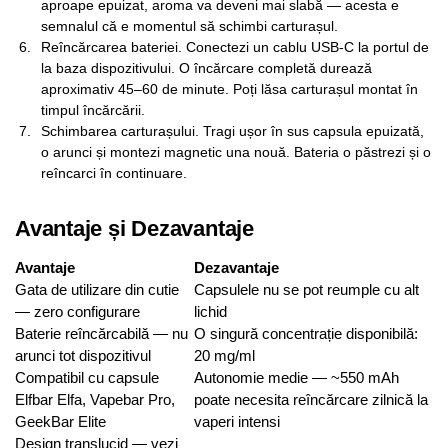
aproape epuizat, aroma va deveni mai slabă — acesta e
semnalul că e momentul să schimbi carturașul.
Reîncărcarea bateriei. Conectezi un cablu USB-C la portul de
la baza dispozitivului. O încărcare completă durează
aproximativ 45–60 de minute. Poți lăsa carturașul montat în
timpul încărcării.
Schimbarea carturașului. Tragi ușor în sus capsula epuizată,
o arunci și montezi magnetic una nouă. Bateria o păstrezi și o
reîncarci în continuare.
Avantaje și Dezavantaje
Avantaje
Dezavantaje
Gata de utilizare din cutie
Capsulele nu se pot reumple cu alt
— zero configurare
lichid
Baterie reîncărcabilă — nu
O singură concentrație disponibilă:
arunci tot dispozitivul
20 mg/ml
Compatibil cu capsule
Autonomie medie — ~550 mAh
Elfbar Elfa, Vapebar Pro,
poate necesita reîncărcare zilnică la
GeekBar Elite
vaperi intensi
Design translucid — vezi