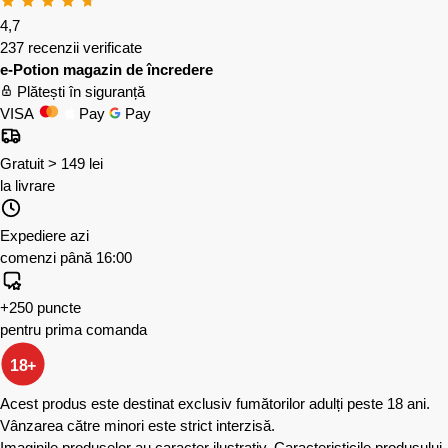
4,7
237 recenzii verificate
e-Potion magazin de încredere
Plătești în siguranță
VISA
Pay
Pay
Gratuit > 149 lei
la livrare
Expediere azi
comenzi până 16:00
+250 puncte
pentru prima comanda
18+
Acest produs este destinat exclusiv fumătorilor adulți peste 18 ani.
Vânzarea către minori este strict interzisă.
Imaginile produselor au caracter ilustrativ. Caracteristicile produsului