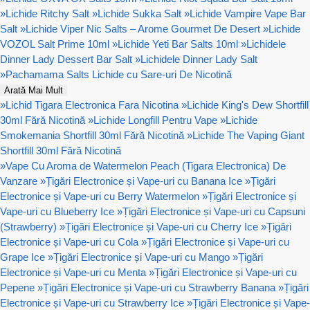
»
Lichide Ritchy Salt
»
Lichide Sukka Salt
»
Lichide Vampire Vape Bar
Salt
»
Lichide Viper Nic Salts – Arome Gourmet De Desert
»
Lichide
VOZOL Salt Prime 10ml
»
Lichide Yeti Bar Salts 10ml
»
Lichidele
Dinner Lady Dessert Bar Salt
»
Lichidele Dinner Lady Salt
»
Pachamama Salts Lichide cu Sare-uri De Nicotină
Arată Mai Mult
»
Lichid Tigara Electronica Fara Nicotina
»
Lichide King's Dew Shortfill
30ml Fără Nicotină
»
Lichide Longfill Pentru Vape
»
Lichide
Smokemania Shortfill 30ml Fără Nicotină
»
Lichide The Vaping Giant
Shortfill 30ml Fără Nicotină
»
Vape Cu Aroma de Watermelon Peach (Tigara Electronica) De
Vanzare
»
Țigări Electronice și Vape-uri cu Banana Ice
»
Țigări
Electronice și Vape-uri cu Berry Watermelon
»
Țigări Electronice și
Vape-uri cu Blueberry Ice
»
Țigări Electronice și Vape-uri cu Capsuni
(Strawberry)
»
Țigări Electronice și Vape-uri cu Cherry Ice
»
Țigări
Electronice și Vape-uri cu Cola
»
Țigări Electronice și Vape-uri cu
Grape Ice
»
Țigări Electronice și Vape-uri cu Mango
»
Țigări
Electronice și Vape-uri cu Menta
»
Țigări Electronice și Vape-uri cu
Pepene
»
Țigări Electronice și Vape-uri cu Strawberry Banana
»
Țigări
Electronice și Vape-uri cu Strawberry Ice
»
Țigări Electronice și Vape-