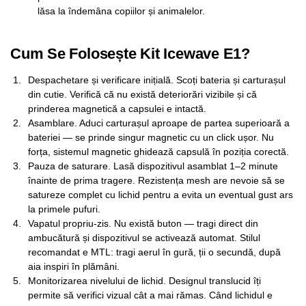
lăsa la îndemâna copiilor și animalelor.
Cum Se Folosește Kit Icewave E1?
Despachetare și verificare inițială. Scoți bateria și carturașul
din cutie. Verifică că nu există deteriorări vizibile și că
prinderea magnetică a capsulei e intactă.
Asamblare. Aduci carturașul aproape de partea superioară a
bateriei — se prinde singur magnetic cu un click ușor. Nu
forța, sistemul magnetic ghidează capsulă în poziția corectă.
Pauza de saturare. Lasă dispozitivul asamblat 1–2 minute
înainte de prima tragere. Rezistența mesh are nevoie să se
satureze complet cu lichid pentru a evita un eventual gust ars
la primele pufuri.
Vapatul propriu-zis. Nu există buton — tragi direct din
ambucătură și dispozitivul se activează automat. Stilul
recomandat e MTL: tragi aerul în gură, ții o secundă, după
aia inspiri în plămâni.
Monitorizarea nivelului de lichid. Designul translucid îți
permite să verifici vizual cât a mai rămas. Când lichidul e