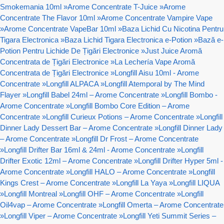
Smokemania 10ml
»
Arome Concentrate T-Juice
»
Arome
Concentrate The Flavor 10ml
»
Arome Concentrate Vampire Vape
»
Arome Concentrate VapeBar 10ml
»
Baza Lichid Cu Nicotina Pentru
Tigara Electronica
»
Baza Lichid Tigara Electronica e-Potion
»
Bază e-
Potion Pentru Lichide De Țigări Electronice
»
Just Juice Aromă
Concentrata de Țigări Electronice
»
La Lechería Vape Aromă
Concentrata de Țigări Electronice
»
Longfill Aisu 10ml - Arome
Concentrate
»
Longfill ALPACA
»
Longfill Atemporal by The Mind
Flayer
»
Longfill Babel 24ml – Arome Concentrate
»
Longfill Bombo -
Arome Concentrate
»
Longfill Bombo Core Edition – Arome
Concentrate
»
Longfill Curieux Potions – Arome Concentrate
»
Longfill
Dinner Lady Dessert Bar – Arome Concentrate
»
Longfill Dinner Lady
– Arome Concentrate
»
Longfill Dr Frost – Arome Concentrate
»
Longfill Drifter Bar 16ml & 24ml - Arome Concentrate
»
Longfill
Drifter Exotic 12ml – Arome Concentrate
»
Longfill Drifter Hyper 5ml -
Arome Concentrate
»
Longfill HALO – Arome Concentrate
»
Longfill
Kings Crest – Arome Concentrate
»
Longfill La Yaya
»
Longfill LIQUA
»
Longfill Montreal
»
Longfill OHF – Arome Concentrate
»
Longfill
Oil4vap – Arome Concentrate
»
Longfill Omerta – Arome Concentrate
»
Longfill Viper – Arome Concentrate
»
Longfill Yeti Summit Series –