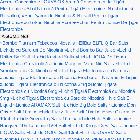
Arome Concentrate
»
OXVA OX Aromă Concentrata de Țigări
Electronice
»
Shot Nicotină Pentru Țigări Electronice (Nicshoturi si
Nicsalturi)
»
Shot Săruri de Nicotină & Nicsalt Pentru Țigări
Electronice
»
Shot-uri Nicotină Pura e-Potion Pentru Lichide De Țigări
Electronice
Arată Mai Mult
»
Bombo Platinum Tobaccos Nicsalts
»
ElfBar ELFLIQ Bar Salts
Lichide cu Sare-uri De Nicotină
»
Lichid Bombo Bar Juice
»
Lichid
Drifter Bar Salt
»
Lichid Kustard Salts
»
Lichid LIQUA De Tigara
Electronica Cu Nicotină
»
Lichid Magnum Vape Nic Salts
»
Lichid
Smokemania Cu Nicotină
»
Lichid Tigara Electronica cu Nicotina
»
Lichid Țigară Electronică cu Nicotina Freebase – Nic Shot E-Liquid
»
Lichid Țigară Electronică cu Nicotină 3mg
»
Lichid Țigară
Electronică cu Nicotină 6mg
»
Lichid Țigară Electronică cu Nicotină
9mg
»
Lichid Țigară Electronică cu Sare de Nicotină – Nic Salt E-
Liquid
»
Lichide ARAMAX Salt
»
Lichide Big Bold Salts
»
Lichide Don
Cristo Salt 10ml
»
Lichide Fizzy Juice Salt 10ml
»
Lichide GuerraLiq
10ml
»
Lichide GuerraLiq Salts 10ml
»
Lichide Halo Salts
»
Lichide
Hangsen 10ml
»
Lichide IVG Salt
»
Lichide Kings Crest Salt
»
Lichide
LIQUA Salts
»
Lichide OOPs Salt 10ml
»
Lichide OSSEM Salts
»
Lichide OXVA OX Salts 10ml
»
Lichide Riot Squad Bar Salt 10ml