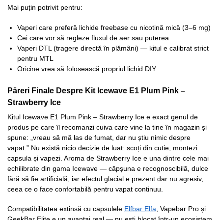
Mai puțin potrivit pentru:
Vaperi care preferă lichide freebase cu nicotină mică (3–6 mg)
Cei care vor să regleze fluxul de aer sau puterea
Vaperi DTL (tragere directă în plămâni) — kitul e calibrat strict
pentru MTL
Oricine vrea să folosească propriul lichid DIY
Păreri Finale Despre Kit Icewave E1 Plum Pink –
Strawberry Ice
Kitul Icewave E1 Plum Pink – Strawberry Ice e exact genul de
produs pe care îl recomanzi cuiva care vine la tine în magazin și
spune: „vreau să mă las de fumat, dar nu știu nimic despre
vapat.” Nu există nicio decizie de luat: scoți din cutie, montezi
capsula și vapezi. Aroma de Strawberry Ice e una dintre cele mai
echilibrate din gama Icewave — căpșuna e recognoscibilă, dulce
fără să fie artificială, iar efectul glacial e prezent dar nu agresiv,
ceea ce o face confortabilă pentru vapat continuu.
Compatibilitatea extinsă cu capsulele
Elfbar Elfa
, Vapebar Pro și
GeekBar Elite e un avantaj real — nu ești blocat într-un ecosistem