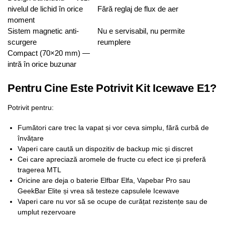
nivelul de lichid în orice
Fără reglaj de flux de aer
moment
Sistem magnetic anti-
Nu e servisabil, nu permite
scurgere
reumplere
Compact (70×20 mm) —
intră în orice buzunar
Pentru Cine Este Potrivit Kit Icewave E1?
Potrivit pentru:
Fumători care trec la vapat și vor ceva simplu, fără curbă de
învățare
Vaperi care caută un dispozitiv de backup mic și discret
Cei care apreciază aromele de fructe cu efect ice și preferă
tragerea MTL
Oricine are deja o baterie Elfbar Elfa, Vapebar Pro sau
GeekBar Elite și vrea să testeze capsulele Icewave
Vaperi care nu vor să se ocupe de curățat rezistențe sau de
umplut rezervoare