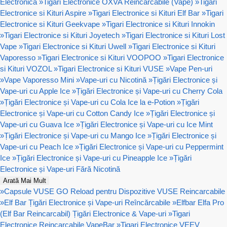
Electronica
»
Tigari Electronice OXVA Reincarcabile (Vape)
»
Tigari
Electronice si Kituri Aspire
»
Tigari Electronice si Kituri Elf Bar
»
Tigari
Electronice si Kituri Geekvape
»
Tigari Electronice si Kituri Innokin
»
Tigari Electronice si Kituri Joyetech
»
Tigari Electronice si Kituri Lost
Vape
»
Tigari Electronice si Kituri Uwell
»
Tigari Electronice si Kituri
Vaporesso
»
Tigari Electronice si Kituri VOOPOO
»
Tigari Electronice
si Kituri VOZOL
»
Tigari Electronice si Kituri VUSE
»
Vape Pen-uri
»
Vape Vaporesso Mini
»
Vape-uri cu Nicotină
»
Țigări Electronice și
Vape-uri cu Apple Ice
»
Țigări Electronice și Vape-uri cu Cherry Cola
»
Țigări Electronice și Vape-uri cu Cola Ice la e-Potion
»
Țigări
Electronice și Vape-uri cu Cotton Candy Ice
»
Țigări Electronice și
Vape-uri cu Guava Ice
»
Țigări Electronice și Vape-uri cu Ice Mint
»
Țigări Electronice și Vape-uri cu Mango Ice
»
Țigări Electronice și
Vape-uri cu Peach Ice
»
Țigări Electronice și Vape-uri cu Peppermint
Ice
»
Țigări Electronice și Vape-uri cu Pineapple Ice
»
Țigări
Electronice și Vape-uri Fără Nicotină
Arată Mai Mult
»
Capsule VUSE GO Reload pentru Dispozitive VUSE Reincarcabile
»
Elf Bar Țigări Electronice și Vape-uri Reîncărcabile
»
Elfbar Elfa Pro
(Elf Bar Reincarcabil) Țigări Electronice & Vape-uri
»
Tigari
Electronice Reincarcabile VapeBar
»
Tigari Electronice VEEV