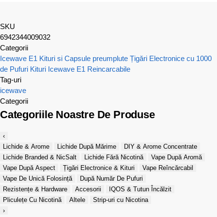
SKU
6942344009032
Categorii
Icewave E1 Kituri si Capsule preumplute
Țigări Electronice cu 1000
de Pufuri
Kituri Icewave E1 Reincarcabile
Tag-uri
icewave
Categorii
Categoriile Noastre De Produse
‹
Lichide & Arome
Lichide După Mărime
DIY & Arome Concentrate
Lichide Branded & NicSalt
Lichide Fără Nicotină
Vape După Aromă
Vape După Aspect
Țigări Electronice & Kituri
Vape Reîncărcabil
Vape De Unică Folosință
După Număr De Pufuri
Rezistențe & Hardware
Accesorii
IQOS & Tutun Încălzit
Pliculețe Cu Nicotină
Altele
Strip-uri cu Nicotina
›