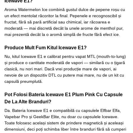
Icewave E1?
Aroma Watermelon Ice combină gustul dulce de pepene roșu cu
un efect mentolat răcoritor la final. Pepenele e recognoscibil și
fructat, fără să pară artificial sau chimical, iar răcoarea e
moderată — mai discretă decât la unele arome de menthol pur,
mai prezentă decât la o aromă simplă de fructe fără efect ice.
Produce Mult Fum Kitul Icewave E1?
Nu, kitul Icewave E1 e calibrat pentru vapat MTL (mouth-to-lung)
și produce o cantitate moderată de vapori — similară cu o țigară
clasică, nu nori mari. Dacă vrei producție mare de vapori, ai
nevoie de un dispozitiv DTL cu putere mai mare, nu de un kit cu
capsulă preumplută.
Pot Folosi Bateria Icewave E1 Plum Pink Cu Capsule
De La Alte Branduri?
Da. Bateria Icewave E1 e compatibilă cu capsulele Elfbar Elfa,
Vapebar Pro și GeekBar Elite, nu doar cu capsulele Icewave.
Toate folosesc același sistem de prindere magnetică și aceleași
dimensiuni, deci poți schimba liber între branduri fără să cumperi