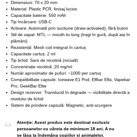
Dimensiuni: 70 x 20 mm
Material: Plastic PCR, finisaj lucios
Capacitate baterie: 550 mAh
Tip încărcare: USB-C
Activare: Automată prin suctiune (draw-activated), fără buton
Stil de vapat: MTL — mouth-to-lung (tragi în gură, după aia în
plămâni)
Rezistență: Mesh coil integrat în cartuș
Capacitate cartuș: 2 ml
Tip lichid: Sare de nicotină (nicsalt)
Concentrație nicotină: 20 mg/ml
Număr aproximativ de pufuri: ~1000 per cartuș
Compatibilitate capsule: Icewave E1 Pod, Elfbar Elfa, Vapebar
Pro, GeekBar Elite
Design rezervor: Translucid în degrade — vizibilitate directă a
nivelului de lichid
Sistem de prindere capsulă: Magnetic, anti-scurgere
Atenție: Acest produs este destinat exclusiv
persoanelor cu vârsta de minimum 18 ani. A nu
se lăsa la îndemâna copiilor și animalelor.