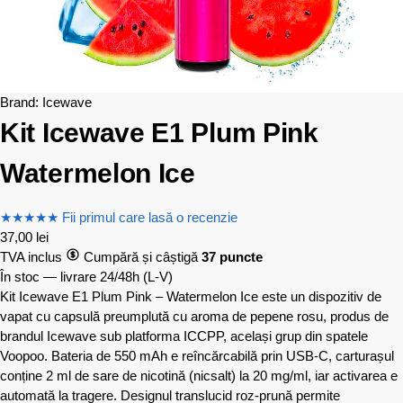
Brand:
Icewave
Kit Icewave E1 Plum Pink
Watermelon Ice
★
★
★
★
★
Fii primul care lasă o recenzie
37,00
lei
TVA inclus
Cumpără și câștigă
37 puncte
În stoc — livrare 24/48h
(L-V)
Kit Icewave E1 Plum Pink – Watermelon Ice este un dispozitiv de
vapat cu capsulă preumplută cu aroma de pepene rosu, produs de
brandul Icewave sub platforma ICCPP, același grup din spatele
Voopoo. Bateria de 550 mAh e reîncărcabilă prin USB-C, carturașul
conține 2 ml de sare de nicotină (nicsalt) la 20 mg/ml, iar activarea e
automată la tragere. Designul translucid roz-prună permite