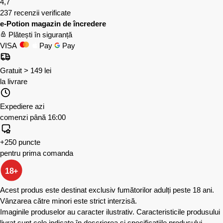
4,7
237 recenzii verificate
e-Potion magazin de încredere
Plătești în siguranță
VISA
Pay
Pay
Gratuit > 149 lei
la livrare
Expediere azi
comenzi până 16:00
+250 puncte
pentru prima comanda
18+
Acest produs este destinat exclusiv fumătorilor adulți peste 18 ani.
Vânzarea către minori este strict interzisă.
Imaginile produselor au caracter ilustrativ. Caracteristicile produsului
livrat sunt cele indicate în descrierea și specificațiile produsului