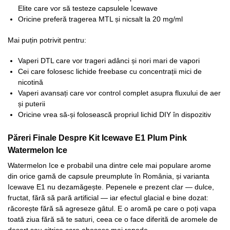
Elite care vor să testeze capsulele Icewave
Oricine preferă tragerea MTL și nicsalt la 20 mg/ml
Mai puțin potrivit pentru:
Vaperi DTL care vor trageri adânci și nori mari de vapori
Cei care folosesc lichide freebase cu concentrații mici de
nicotină
Vaperi avansați care vor control complet asupra fluxului de aer
și puterii
Oricine vrea să-și folosească propriul lichid DIY în dispozitiv
Păreri Finale Despre Kit Icewave E1 Plum Pink
Watermelon Ice
Watermelon Ice e probabil una dintre cele mai populare arome
din orice gamă de capsule preumplute în România, și varianta
Icewave E1 nu dezamăgește. Pepenele e prezent clar — dulce,
fructat, fără să pară artificial — iar efectul glacial e bine dozat:
răcorește fără să agreseze gâtul. E o aromă pe care o poți vapa
toată ziua fără să te saturi, ceea ce o face diferită de aromele de
desert sau citrice care obosesc mai repede.