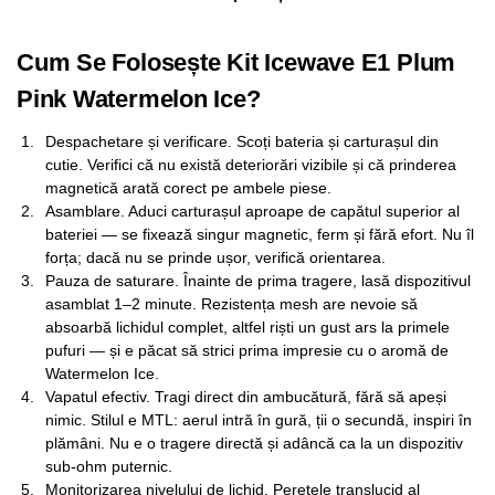
Cum Se Folosește Kit Icewave E1 Plum
Pink Watermelon Ice?
Despachetare și verificare. Scoți bateria și carturașul din
cutie. Verifici că nu există deteriorări vizibile și că prinderea
magnetică arată corect pe ambele piese.
Asamblare. Aduci carturașul aproape de capătul superior al
bateriei — se fixează singur magnetic, ferm și fără efort. Nu îl
forța; dacă nu se prinde ușor, verifică orientarea.
Pauza de saturare. Înainte de prima tragere, lasă dispozitivul
asamblat 1–2 minute. Rezistența mesh are nevoie să
absoarbă lichidul complet, altfel riști un gust ars la primele
pufuri — și e păcat să strici prima impresie cu o aromă de
Watermelon Ice.
Vapatul efectiv. Tragi direct din ambucătură, fără să apeși
nimic. Stilul e MTL: aerul intră în gură, ții o secundă, inspiri în
plămâni. Nu e o tragere directă și adâncă ca la un dispozitiv
sub-ohm puternic.
Monitorizarea nivelului de lichid. Peretele translucid al