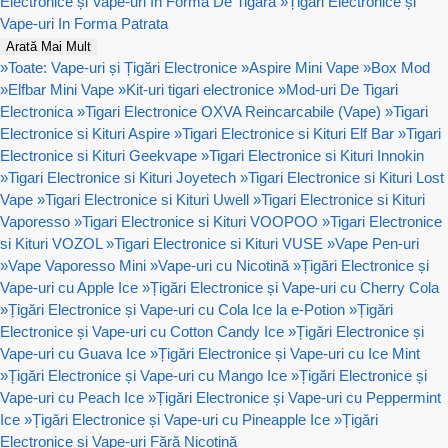
Electronice și Vape-uri In Forma De Tigara
»
Țigări Electronice și
Vape-uri In Forma Patrata
Arată Mai Mult
»
Toate: Vape-uri și Țigări Electronice
»
Aspire Mini Vape
»
Box Mod
»
Elfbar Mini Vape
»
Kit-uri tigari electronice
»
Mod-uri De Tigari
Electronica
»
Tigari Electronice OXVA Reincarcabile (Vape)
»
Tigari
Electronice si Kituri Aspire
»
Tigari Electronice si Kituri Elf Bar
»
Tigari
Electronice si Kituri Geekvape
»
Tigari Electronice si Kituri Innokin
»
Tigari Electronice si Kituri Joyetech
»
Tigari Electronice si Kituri Lost
Vape
»
Tigari Electronice si Kituri Uwell
»
Tigari Electronice si Kituri
Vaporesso
»
Tigari Electronice si Kituri VOOPOO
»
Tigari Electronice
si Kituri VOZOL
»
Tigari Electronice si Kituri VUSE
»
Vape Pen-uri
»
Vape Vaporesso Mini
»
Vape-uri cu Nicotină
»
Țigări Electronice și
Vape-uri cu Apple Ice
»
Țigări Electronice și Vape-uri cu Cherry Cola
»
Țigări Electronice și Vape-uri cu Cola Ice la e-Potion
»
Țigări
Electronice și Vape-uri cu Cotton Candy Ice
»
Țigări Electronice și
Vape-uri cu Guava Ice
»
Țigări Electronice și Vape-uri cu Ice Mint
»
Țigări Electronice și Vape-uri cu Mango Ice
»
Țigări Electronice și
Vape-uri cu Peach Ice
»
Țigări Electronice și Vape-uri cu Peppermint
Ice
»
Țigări Electronice și Vape-uri cu Pineapple Ice
»
Țigări
Electronice și Vape-uri Fără Nicotină