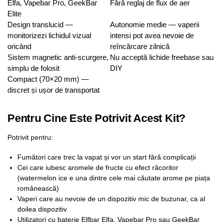
Elfa, Vapebar Pro, GeekBar
Fără reglaj de flux de aer
Elite
Design translucid —
Autonomie medie — vaperii
monitorizezi lichidul vizual
intensi pot avea nevoie de
oricând
reîncărcare zilnică
Sistem magnetic anti-scurgere,
Nu acceptă lichide freebase sau
simplu de folosit
DIY
Compact (70×20 mm) —
discret și ușor de transportat
Pentru Cine Este Potrivit Acest Kit?
Potrivit pentru:
Fumători care trec la vapat și vor un start fără complicații
Cei care iubesc aromele de fructe cu efect răcoritor
(watermelon ice e una dintre cele mai căutate arome pe piața
românească)
Vaperi care au nevoie de un dispozitiv mic de buzunar, ca al
doilea dispozitiv
Utilizatori cu baterie Elfbar Elfa, Vapebar Pro sau GeekBar