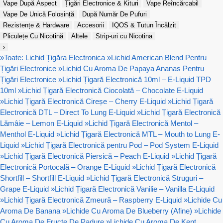
Vape După Aspect
Țigări Electronice & Kituri
Vape Reîncărcabil
Vape De Unică Folosință
După Număr De Pufuri
Rezistențe & Hardware
Accesorii
IQOS & Tutun Încălzit
Pliculețe Cu Nicotină
Altele
Strip-uri cu Nicotina
›
»
Toate: Lichid Țigăra Electronica
»
Lichid American Blend Pentru
Țigări Electronice
»
Lichid Cu Aroma De Papaya Ananas Pentru
Țigări Electronice
»
Lichid Țigară Electronică 10ml – E-Liquid TPD
10ml
»
Lichid Țigară Electronică Ciocolată – Chocolate E-Liquid
»
Lichid Țigară Electronică Cireșe – Cherry E-Liquid
»
Lichid Țigară
Electronică DTL – Direct To Lung E-Liquid
»
Lichid Țigară Electronică
Lămâie – Lemon E-Liquid
»
Lichid Țigară Electronică Mentol –
Menthol E-Liquid
»
Lichid Țigară Electronică MTL – Mouth to Lung E-
Liquid
»
Lichid Țigară Electronică pentru Pod – Pod System E-Liquid
»
Lichid Țigară Electronică Piersică – Peach E-Liquid
»
Lichid Țigară
Electronică Portocală – Orange E-Liquid
»
Lichid Țigară Electronică
Shortfill – Shortfill E-Liquid
»
Lichid Țigară Electronică Struguri –
Grape E-Liquid
»
Lichid Țigară Electronică Vanilie – Vanilla E-Liquid
»
Lichid Țigară Electronică Zmeură – Raspberry E-Liquid
»
Lichide Cu
Aroma De Banana
»
Lichide Cu Aroma De Blueberry (Afine)
»
Lichide
Cu Aroma De Fructe De Padure
»
Lichide Cu Aroma De Kent