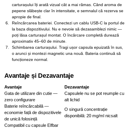
carturașului îți arată vizual cât a mai rămas. Când aroma de
pepene slăbește clar în intensitate, e semnalul că rezerva se
apropie de final.
Reîncărcarea bateriei. Conectezi un cablu USB-C la portul de
la baza dispozitivului. Nu e nevoie să dezasamblezi nimic —
poți lăsa carturașul montat. O încărcare completă durează
aproximativ 45–60 de minute.
Schimbarea carturașului. Tragi ușor capsula epuizată în sus,
o arunci și montezi magnetic una nouă. Bateria continuă să
funcționeze normal.
Avantaje și Dezavantaje
Avantaje
Dezavantaje
Gata de utilizare din cutie —
Capsulele nu se pot reumple cu
zero configurare
alt lichid
Baterie reîncărcabilă —
O singură concentrație
economie față de dispozitivele
disponibilă: 20 mg/ml nicsalt
de unică folosință
Compatibil cu capsule Elfbar