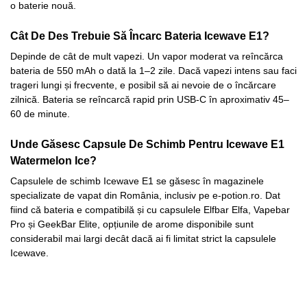
o baterie nouă.
Cât De Des Trebuie Să Încarc Bateria Icewave E1?
Depinde de cât de mult vapezi. Un vapor moderat va reîncărca
bateria de 550 mAh o dată la 1–2 zile. Dacă vapezi intens sau faci
trageri lungi și frecvente, e posibil să ai nevoie de o încărcare
zilnică. Bateria se reîncarcă rapid prin USB-C în aproximativ 45–
60 de minute.
Unde Găsesc Capsule De Schimb Pentru Icewave E1
Watermelon Ice?
Capsulele de schimb Icewave E1 se găsesc în magazinele
specializate de vapat din România, inclusiv pe e-potion.ro. Dat
fiind că bateria e compatibilă și cu capsulele Elfbar Elfa, Vapebar
Pro și GeekBar Elite, opțiunile de arome disponibile sunt
considerabil mai largi decât dacă ai fi limitat strict la capsulele
Icewave.