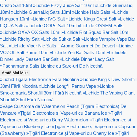
Cristo Salt 10ml
»
Lichide Fizzy Juice Salt 10ml
»
Lichide GuerraLiq
10ml
»
Lichide GuerraLiq Salts 10ml
»
Lichide Halo Salts
»
Lichide
Hangsen 10ml
»
Lichide IVG Salt
»
Lichide Kings Crest Salt
»
Lichide
LIQUA Salts
»
Lichide OOPs Salt 10ml
»
Lichide OSSEM Salts
»
Lichide OXVA OX Salts 10ml
»
Lichide Riot Squad Bar Salt 10ml
»
Lichide Ritchy Salt
»
Lichide Sukka Salt
»
Lichide Vampire Vape Bar
Salt
»
Lichide Viper Nic Salts – Arome Gourmet De Desert
»
Lichide
VOZOL Salt Prime 10ml
»
Lichide Yeti Bar Salts 10ml
»
Lichidele
Dinner Lady Dessert Bar Salt
»
Lichidele Dinner Lady Salt
»
Pachamama Salts Lichide cu Sare-uri De Nicotină
Arată Mai Mult
»
Lichid Tigara Electronica Fara Nicotina
»
Lichide King's Dew Shortfill
30ml Fără Nicotină
»
Lichide Longfill Pentru Vape
»
Lichide
Smokemania Shortfill 30ml Fără Nicotină
»
Lichide The Vaping Giant
Shortfill 30ml Fără Nicotină
»
Vape Cu Aroma de Watermelon Peach (Tigara Electronica) De
Vanzare
»
Țigări Electronice și Vape-uri cu Banana Ice
»
Țigări
Electronice și Vape-uri cu Berry Watermelon
»
Țigări Electronice și
Vape-uri cu Blueberry Ice
»
Țigări Electronice și Vape-uri cu Capsuni
(Strawberry)
»
Țigări Electronice și Vape-uri cu Cherry Ice
»
Țigări