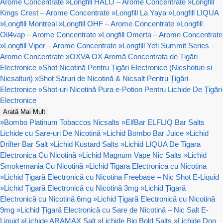
Arome Concentrate
»
Longfill HALO – Arome Concentrate
»
Longfill
Kings Crest – Arome Concentrate
»
Longfill La Yaya
»
Longfill LIQUA
»
Longfill Montreal
»
Longfill OHF – Arome Concentrate
»
Longfill
Oil4vap – Arome Concentrate
»
Longfill Omerta – Arome Concentrate
»
Longfill Viper – Arome Concentrate
»
Longfill Yeti Summit Series –
Arome Concentrate
»
OXVA OX Aromă Concentrata de Țigări
Electronice
»
Shot Nicotină Pentru Țigări Electronice (Nicshoturi si
Nicsalturi)
»
Shot Săruri de Nicotină & Nicsalt Pentru Țigări
Electronice
»
Shot-uri Nicotină Pura e-Potion Pentru Lichide De Țigări
Electronice
Arată Mai Mult
»
Bombo Platinum Tobaccos Nicsalts
»
ElfBar ELFLIQ Bar Salts
Lichide cu Sare-uri De Nicotină
»
Lichid Bombo Bar Juice
»
Lichid
Drifter Bar Salt
»
Lichid Kustard Salts
»
Lichid LIQUA De Tigara
Electronica Cu Nicotină
»
Lichid Magnum Vape Nic Salts
»
Lichid
Smokemania Cu Nicotină
»
Lichid Tigara Electronica cu Nicotina
»
Lichid Țigară Electronică cu Nicotina Freebase – Nic Shot E-Liquid
»
Lichid Țigară Electronică cu Nicotină 3mg
»
Lichid Țigară
Electronică cu Nicotină 6mg
»
Lichid Țigară Electronică cu Nicotină
9mg
»
Lichid Țigară Electronică cu Sare de Nicotină – Nic Salt E-
Liquid
»
Lichide ARAMAX Salt
»
Lichide Big Bold Salts
»
Lichide Don