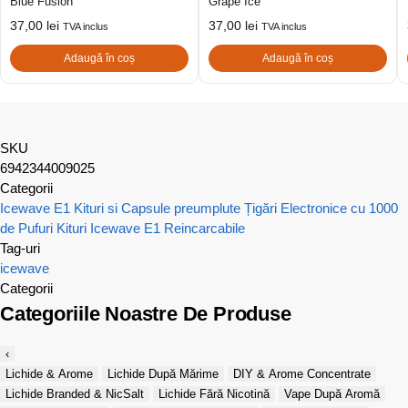
Blue Fusion
Grape Ice
37,00
lei
37,00
lei
TVA inclus
TVA inclus
Adaugă în coș
Adaugă în coș
SKU
6942344009025
Categorii
Icewave E1 Kituri si Capsule preumplute
Țigări Electronice cu 1000
de Pufuri
Kituri Icewave E1 Reincarcabile
Tag-uri
icewave
Categorii
Categoriile Noastre De Produse
‹
Lichide & Arome
Lichide După Mărime
DIY & Arome Concentrate
Lichide Branded & NicSalt
Lichide Fără Nicotină
Vape După Aromă