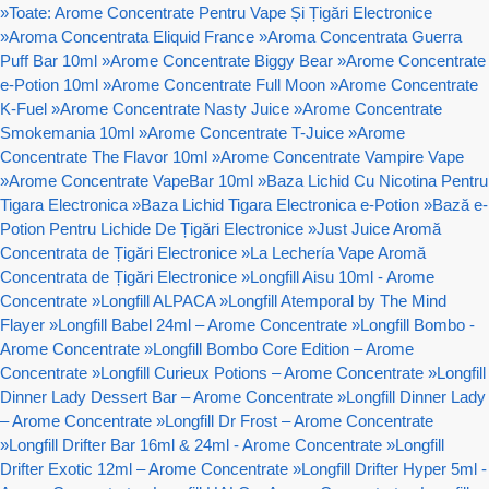
»
Toate: Arome Concentrate Pentru Vape Și Țigări Electronice
»
Aroma Concentrata Eliquid France
»
Aroma Concentrata Guerra
Puff Bar 10ml
»
Arome Concentrate Biggy Bear
»
Arome Concentrate
e-Potion 10ml
»
Arome Concentrate Full Moon
»
Arome Concentrate
K-Fuel
»
Arome Concentrate Nasty Juice
»
Arome Concentrate
Smokemania 10ml
»
Arome Concentrate T-Juice
»
Arome
Concentrate The Flavor 10ml
»
Arome Concentrate Vampire Vape
»
Arome Concentrate VapeBar 10ml
»
Baza Lichid Cu Nicotina Pentru
Tigara Electronica
»
Baza Lichid Tigara Electronica e-Potion
»
Bază e-
Potion Pentru Lichide De Țigări Electronice
»
Just Juice Aromă
Concentrata de Țigări Electronice
»
La Lechería Vape Aromă
Concentrata de Țigări Electronice
»
Longfill Aisu 10ml - Arome
Concentrate
»
Longfill ALPACA
»
Longfill Atemporal by The Mind
Flayer
»
Longfill Babel 24ml – Arome Concentrate
»
Longfill Bombo -
Arome Concentrate
»
Longfill Bombo Core Edition – Arome
Concentrate
»
Longfill Curieux Potions – Arome Concentrate
»
Longfill
Dinner Lady Dessert Bar – Arome Concentrate
»
Longfill Dinner Lady
– Arome Concentrate
»
Longfill Dr Frost – Arome Concentrate
»
Longfill Drifter Bar 16ml & 24ml - Arome Concentrate
»
Longfill
Drifter Exotic 12ml – Arome Concentrate
»
Longfill Drifter Hyper 5ml -