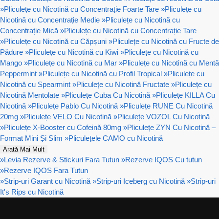
»
Pliculețe cu Nicotină cu Concentrație Foarte Tare
»
Pliculețe cu
Nicotină cu Concentrație Medie
»
Pliculețe cu Nicotină cu
Concentrație Mică
»
Pliculețe cu Nicotină cu Concentrație Tare
»
Pliculețe cu Nicotină cu Căpșuni
»
Pliculețe cu Nicotină cu Fructe de
Pădure
»
Pliculețe cu Nicotină cu Kiwi
»
Pliculețe cu Nicotină cu
Mango
»
Pliculețe cu Nicotină cu Mar
»
Pliculețe cu Nicotină cu Mentă
Peppermint
»
Pliculețe cu Nicotină cu Profil Tropical
»
Pliculețe cu
Nicotină cu Spearmint
»
Pliculețe cu Nicotină Fructate
»
Pliculețe cu
Nicotină Mentolate
»
Pliculețe Cuba Cu Nicotină
»
Pliculețe KILLA Cu
Nicotină
»
Pliculețe Pablo Cu Nicotină
»
Pliculețe RUNE Cu Nicotină
20mg
»
Pliculețe VELO Cu Nicotină
»
Pliculețe VOZOL Cu Nicotină
»
Pliculețe X-Booster cu Cofeină 80mg
»
Pliculețe ZYN Cu Nicotină –
Format Mini Și Slim
»
Pliculețele CAMO cu Nicotină
Arată Mai Mult
»
Levia Rezerve & Stickuri Fara Tutun
»
Rezerve IQOS Cu tutun
»
Rezerve IQOS Fara Tutun
»
Strip-uri Garant cu Nicotină
»
Strip-uri Iceberg cu Nicotină
»
Strip-uri
It's Rips cu Nicotină