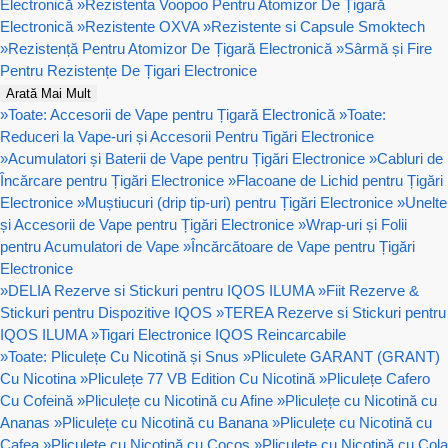
Electronică
»
Rezistenta Voopoo Pentru Atomizor De Țigară
Electronică
»
Rezistente OXVA
»
Rezistente si Capsule Smoktech
»
Rezistență Pentru Atomizor De Țigară Electronică
»
Sârmă și Fire
Pentru Rezistențe De Țigari Electronice
Arată Mai Mult
»
Toate: Accesorii de Vape pentru Țigară Electronică
»
Toate:
Reduceri la Vape-uri și Accesorii Pentru Tigări Electronice
»
Acumulatori și Baterii de Vape pentru Țigări Electronice
»
Cabluri de
Încărcare pentru Țigări Electronice
»
Flacoane de Lichid pentru Țigări
Electronice
»
Muștiucuri (drip tip-uri) pentru Țigări Electronice
»
Unelte
și Accesorii de Vape pentru Țigări Electronice
»
Wrap-uri și Folii
pentru Acumulatori de Vape
»
Încărcătoare de Vape pentru Țigări
Electronice
»
DELIA Rezerve si Stickuri pentru IQOS ILUMA
»
Fiit Rezerve &
Stickuri pentru Dispozitive IQOS
»
TEREA Rezerve si Stickuri pentru
IQOS ILUMA
»
Tigari Electronice IQOS Reincarcabile
»
Toate: Pliculețe Cu Nicotină și Snus
»
Pliculete GARANT (GRANT)
Cu Nicotina
»
Pliculețe 77 VB Edition Cu Nicotină
»
Pliculețe Cafero
Cu Cofeină
»
Pliculețe cu Nicotină cu Afine
»
Pliculețe cu Nicotină cu
Ananas
»
Pliculețe cu Nicotină cu Banana
»
Pliculețe cu Nicotină cu
Cafea
»
Pliculețe cu Nicotină cu Cocos
»
Pliculețe cu Nicotină cu Cola