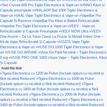
»
Ske Crystal 600 Pro Țigări Electronice & Vape-uri
»
UNNO Kituri si
Capsule preumplute
»
VAAL AOP Bar 1000 Țigări Electronice &
Vape-uri
»
VAAL Vape Țigări Electronice & Vape-uri
»
VapeBar Pro
Capsule Si Rezerve
»
VapeBar Pro Kituri si Baterii Reincarcabile
»
Vapebar Pro Țigări Electronice & Vape-uri
»
VEEV - Vape-uri
Reîncărcabile și Capsule Preumplute
»
VEEV NOW Ultra
»
VEEV
One Arome – De La Tutun Clasic La Fructe Și Mentă
»
Veev One –
Kit de Vape Reîncărcabil Și Capsule
»
VOZOL Vape Țigări
Electronice & Vape-uri
»
VUSE GO 1000 Țigări Electronice & Vape-
uri
»
VUSE GO AROME
»
Vuse Go Fără Nicotină – Țigări Electronice
0 mg
»
VUSE PRO ONE 1000
»
Vuse Vape – Țigări Electronice, Kituri
Și Capsule
Arată Mai Mult
»
Tigara Electronica cu 1200 de Pufuri (Include opțiuni cu nicotină și
fără nicotină Reduceri)
»
Tigara Electronica cu 1600 de Pufuri
(Include opțiuni cu nicotină și fără nicotină Reduceri)
»
Tigara
Electronica cu 1800 de Pufuri (Include opțiuni cu nicotină și fără
nicotină Reduceri)
»
Tigara Electronica cu 2000 de Pufuri (Include
opțiuni cu nicotină și fără nicotină Reduceri)
»
Tigara Electronica cu
2400 de Pufuri (Include opțiuni cu nicotină și fără nicotină Reduceri)