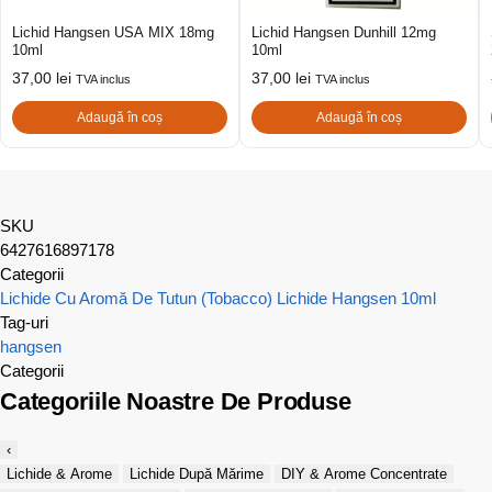
Lichid Hangsen USA MIX 18mg
Lichid Hangsen Dunhill 12mg
10ml
10ml
37,00
lei
37,00
lei
TVA inclus
TVA inclus
Adaugă în coș
Adaugă în coș
SKU
6427616897178
Categorii
Lichide Cu Aromă De Tutun (Tobacco)
Lichide Hangsen 10ml
Tag-uri
hangsen
Categorii
Categoriile Noastre De Produse
‹
Lichide & Arome
Lichide După Mărime
DIY & Arome Concentrate