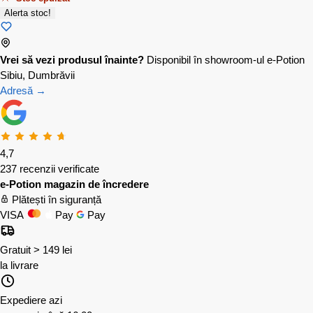
Alerta stoc!
Vrei să vezi produsul înainte?
Disponibil în showroom-ul e-Potion
Sibiu, Dumbrăvii
Adresă →
4,7
237 recenzii verificate
e-Potion magazin de încredere
Plătești în siguranță
VISA
Pay
Pay
Gratuit > 149 lei
la livrare
Expediere azi