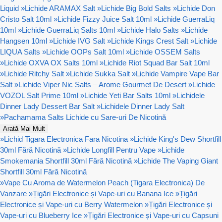
Liquid
»
Lichide ARAMAX Salt
»
Lichide Big Bold Salts
»
Lichide Don
Cristo Salt 10ml
»
Lichide Fizzy Juice Salt 10ml
»
Lichide GuerraLiq
10ml
»
Lichide GuerraLiq Salts 10ml
»
Lichide Halo Salts
»
Lichide
Hangsen 10ml
»
Lichide IVG Salt
»
Lichide Kings Crest Salt
»
Lichide
LIQUA Salts
»
Lichide OOPs Salt 10ml
»
Lichide OSSEM Salts
»
Lichide OXVA OX Salts 10ml
»
Lichide Riot Squad Bar Salt 10ml
»
Lichide Ritchy Salt
»
Lichide Sukka Salt
»
Lichide Vampire Vape Bar
Salt
»
Lichide Viper Nic Salts – Arome Gourmet De Desert
»
Lichide
VOZOL Salt Prime 10ml
»
Lichide Yeti Bar Salts 10ml
»
Lichidele
Dinner Lady Dessert Bar Salt
»
Lichidele Dinner Lady Salt
»
Pachamama Salts Lichide cu Sare-uri De Nicotină
Arată Mai Mult
»
Lichid Tigara Electronica Fara Nicotina
»
Lichide King's Dew Shortfill
30ml Fără Nicotină
»
Lichide Longfill Pentru Vape
»
Lichide
Smokemania Shortfill 30ml Fără Nicotină
»
Lichide The Vaping Giant
Shortfill 30ml Fără Nicotină
»
Vape Cu Aroma de Watermelon Peach (Tigara Electronica) De
Vanzare
»
Țigări Electronice și Vape-uri cu Banana Ice
»
Țigări
Electronice și Vape-uri cu Berry Watermelon
»
Țigări Electronice și
Vape-uri cu Blueberry Ice
»
Țigări Electronice și Vape-uri cu Capsuni