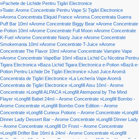
»
Pachete de Lichide Pentru Țigări Electronice
»
Toate: Arome Concentrate Pentru Vape Și Țigări Electronice
»
Aroma Concentrata Eliquid France
»
Aroma Concentrata Guerra
Puff Bar 10ml
»
Arome Concentrate Biggy Bear
»
Arome Concentrate
e-Potion 10ml
»
Arome Concentrate Full Moon
»
Arome Concentrate
K-Fuel
»
Arome Concentrate Nasty Juice
»
Arome Concentrate
Smokemania 10ml
»
Arome Concentrate T-Juice
»
Arome
Concentrate The Flavor 10ml
»
Arome Concentrate Vampire Vape
»
Arome Concentrate VapeBar 10ml
»
Baza Lichid Cu Nicotina Pentru
Tigara Electronica
»
Baza Lichid Tigara Electronica e-Potion
»
Bază e-
Potion Pentru Lichide De Țigări Electronice
»
Just Juice Aromă
Concentrata de Țigări Electronice
»
La Lechería Vape Aromă
Concentrata de Țigări Electronice
»
Longfill Aisu 10ml - Arome
Concentrate
»
Longfill ALPACA
»
Longfill Atemporal by The Mind
Flayer
»
Longfill Babel 24ml – Arome Concentrate
»
Longfill Bombo -
Arome Concentrate
»
Longfill Bombo Core Edition – Arome
Concentrate
»
Longfill Curieux Potions – Arome Concentrate
»
Longfill
Dinner Lady Dessert Bar – Arome Concentrate
»
Longfill Dinner Lady
– Arome Concentrate
»
Longfill Dr Frost – Arome Concentrate
»
Longfill Drifter Bar 16ml & 24ml - Arome Concentrate
»
Longfill