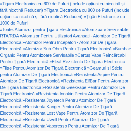
»
Tigara Electronica cu 600 de Pufuri (Include opțiuni cu nicotină și
fără nicotină Reduceri)
»
Tigara Electronica cu 800 de Pufuri (Include
opțiuni cu nicotină și fără nicotină Reduceri)
»
Țigări Electronice cu
1000 de Pufuri
»
Toate: Atomizor pentru Țigară Electronică
»
Atomizoare Servisabile
RTA/RDA
»
Atomizor Pentru Utilizatori Avansați - Atomizor De Țigară
Electronică
»
Atomizor Pentru Începători - Atomizor De Țigară
Electronică
»
Atomizor Sub-Ohm Pentru Țigară Electronică
»
Bumbac
Organic Pentru Atomizoare Servisabile
»
Cartuș Vape Reîncărcabil
Pentru Țigară Electronică
»
Eleaf Rezistenta De Tigara Electronica
»
Filtre Pentru Atomizor De Țigară Electronică
»
Geamuri si Sticle
pentru Atomizor De Țigară Electronică
»
Rezistenta Aspire Pentru
Atomizor De Țigară Electronică
»
Rezistenta ElfBar Pentru Atomizor
De Țigară Electronică
»
Rezistenta Geekvape Pentru Atomizor De
Țigară Electronică
»
Rezistenta Innokin Pentru Atomizor De Țigară
Electronică
»
Rezistenta Joyetech Pentru Atomizor De Țigară
Electronică
»
Rezistenta Kanger Pentru Atomizor De Țigară
Electronică
»
Rezistenta Lost Vape Pentru Atomizor De Țigară
Electronică
»
Rezistenta Uwell Pentru Atomizor De Țigară
Electronică
»
Rezistenta Vaporesso Pentru Atomizor De Țigară