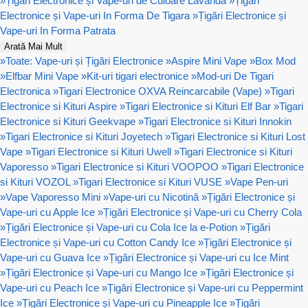
»
Țigări Electronice și Vape-uri de Culoare Lavanda
»
Țigări
Electronice și Vape-uri In Forma De Tigara
»
Țigări Electronice și
Vape-uri In Forma Patrata
Arată Mai Mult
»
Toate: Vape-uri și Țigări Electronice
»
Aspire Mini Vape
»
Box Mod
»
Elfbar Mini Vape
»
Kit-uri tigari electronice
»
Mod-uri De Tigari
Electronica
»
Tigari Electronice OXVA Reincarcabile (Vape)
»
Tigari
Electronice si Kituri Aspire
»
Tigari Electronice si Kituri Elf Bar
»
Tigari
Electronice si Kituri Geekvape
»
Tigari Electronice si Kituri Innokin
»
Tigari Electronice si Kituri Joyetech
»
Tigari Electronice si Kituri Lost
Vape
»
Tigari Electronice si Kituri Uwell
»
Tigari Electronice si Kituri
Vaporesso
»
Tigari Electronice si Kituri VOOPOO
»
Tigari Electronice
si Kituri VOZOL
»
Tigari Electronice si Kituri VUSE
»
Vape Pen-uri
»
Vape Vaporesso Mini
»
Vape-uri cu Nicotină
»
Țigări Electronice și
Vape-uri cu Apple Ice
»
Țigări Electronice și Vape-uri cu Cherry Cola
»
Țigări Electronice și Vape-uri cu Cola Ice la e-Potion
»
Țigări
Electronice și Vape-uri cu Cotton Candy Ice
»
Țigări Electronice și
Vape-uri cu Guava Ice
»
Țigări Electronice și Vape-uri cu Ice Mint
»
Țigări Electronice și Vape-uri cu Mango Ice
»
Țigări Electronice și
Vape-uri cu Peach Ice
»
Țigări Electronice și Vape-uri cu Peppermint
Ice
»
Țigări Electronice și Vape-uri cu Pineapple Ice
»
Țigări