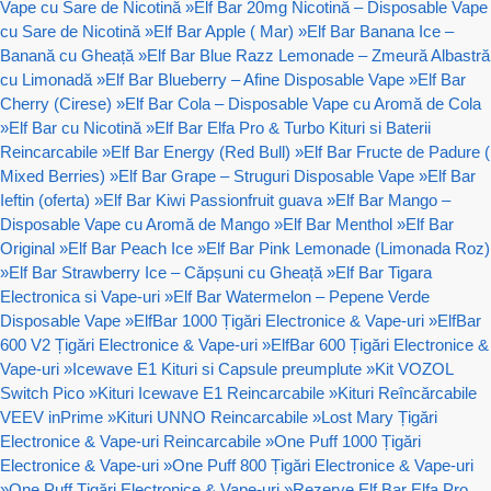
Vape cu Sare de Nicotină
»
Elf Bar 20mg Nicotină – Disposable Vape
cu Sare de Nicotină
»
Elf Bar Apple ( Mar)
»
Elf Bar Banana Ice –
Banană cu Gheață
»
Elf Bar Blue Razz Lemonade – Zmeură Albastră
cu Limonadă
»
Elf Bar Blueberry – Afine Disposable Vape
»
Elf Bar
Cherry (Cirese)
»
Elf Bar Cola – Disposable Vape cu Aromă de Cola
»
Elf Bar cu Nicotină
»
Elf Bar Elfa Pro & Turbo Kituri si Baterii
Reincarcabile
»
Elf Bar Energy (Red Bull)
»
Elf Bar Fructe de Padure (
Mixed Berries)
»
Elf Bar Grape – Struguri Disposable Vape
»
Elf Bar
Ieftin (oferta)
»
Elf Bar Kiwi Passionfruit guava
»
Elf Bar Mango –
Disposable Vape cu Aromă de Mango
»
Elf Bar Menthol
»
Elf Bar
Original
»
Elf Bar Peach Ice
»
Elf Bar Pink Lemonade (Limonada Roz)
»
Elf Bar Strawberry Ice – Căpșuni cu Gheață
»
Elf Bar Tigara
Electronica si Vape-uri
»
Elf Bar Watermelon – Pepene Verde
Disposable Vape
»
ElfBar 1000 Țigări Electronice & Vape-uri
»
ElfBar
600 V2 Țigări Electronice & Vape-uri
»
ElfBar 600 Țigări Electronice &
Vape-uri
»
Icewave E1 Kituri si Capsule preumplute
»
Kit VOZOL
Switch Pico
»
Kituri Icewave E1 Reincarcabile
»
Kituri Reîncărcabile
VEEV inPrime
»
Kituri UNNO Reincarcabile
»
Lost Mary Țigări
Electronice & Vape-uri Reincarcabile
»
One Puff 1000 Țigări
Electronice & Vape-uri
»
One Puff 800 Țigări Electronice & Vape-uri
»
One Puff Țigări Electronice & Vape-uri
»
Rezerve Elf Bar Elfa Pro