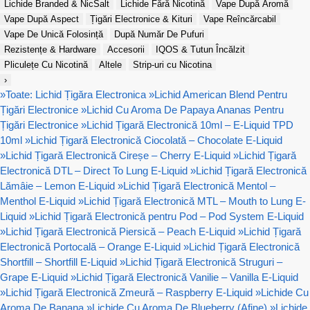
Lichide Branded & NicSalt
Lichide Fără Nicotină
Vape După Aromă
Vape După Aspect
Țigări Electronice & Kituri
Vape Reîncărcabil
Vape De Unică Folosință
După Număr De Pufuri
Rezistențe & Hardware
Accesorii
IQOS & Tutun Încălzit
Pliculețe Cu Nicotină
Altele
Strip-uri cu Nicotina
›
»
Toate: Lichid Țigăra Electronica
»
Lichid American Blend Pentru
Țigări Electronice
»
Lichid Cu Aroma De Papaya Ananas Pentru
Țigări Electronice
»
Lichid Țigară Electronică 10ml – E-Liquid TPD
10ml
»
Lichid Țigară Electronică Ciocolată – Chocolate E-Liquid
»
Lichid Țigară Electronică Cireșe – Cherry E-Liquid
»
Lichid Țigară
Electronică DTL – Direct To Lung E-Liquid
»
Lichid Țigară Electronică
Lămâie – Lemon E-Liquid
»
Lichid Țigară Electronică Mentol –
Menthol E-Liquid
»
Lichid Țigară Electronică MTL – Mouth to Lung E-
Liquid
»
Lichid Țigară Electronică pentru Pod – Pod System E-Liquid
»
Lichid Țigară Electronică Piersică – Peach E-Liquid
»
Lichid Țigară
Electronică Portocală – Orange E-Liquid
»
Lichid Țigară Electronică
Shortfill – Shortfill E-Liquid
»
Lichid Țigară Electronică Struguri –
Grape E-Liquid
»
Lichid Țigară Electronică Vanilie – Vanilla E-Liquid
»
Lichid Țigară Electronică Zmeură – Raspberry E-Liquid
»
Lichide Cu
Aroma De Banana
»
Lichide Cu Aroma De Blueberry (Afine)
»
Lichide