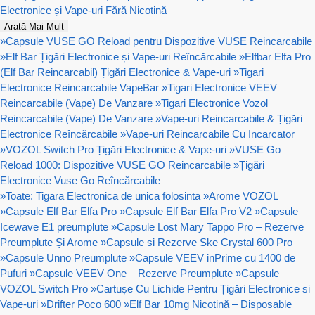
Electronice și Vape-uri Fără Nicotină
Arată Mai Mult
»
Capsule VUSE GO Reload pentru Dispozitive VUSE Reincarcabile
»
Elf Bar Țigări Electronice și Vape-uri Reîncărcabile
»
Elfbar Elfa Pro
(Elf Bar Reincarcabil) Țigări Electronice & Vape-uri
»
Tigari
Electronice Reincarcabile VapeBar
»
Tigari Electronice VEEV
Reincarcabile (Vape) De Vanzare
»
Tigari Electronice Vozol
Reincarcabile (Vape) De Vanzare
»
Vape-uri Reincarcabile & Țigări
Electronice Reîncărcabile
»
Vape-uri Reincarcabile Cu Incarcator
»
VOZOL Switch Pro Țigări Electronice & Vape-uri
»
VUSE Go
Reload 1000: Dispozitive VUSE GO Reincarcabile
»
Țigări
Electronice Vuse Go Reîncărcabile
»
Toate: Tigara Electronica de unica folosinta
»
Arome VOZOL
»
Capsule Elf Bar Elfa Pro
»
Capsule Elf Bar Elfa Pro V2
»
Capsule
Icewave E1 preumplute
»
Capsule Lost Mary Tappo Pro – Rezerve
Preumplute Și Arome
»
Capsule si Rezerve Ske Crystal 600 Pro
»
Capsule Unno Preumplute
»
Capsule VEEV inPrime cu 1400 de
Pufuri
»
Capsule VEEV One – Rezerve Preumplute
»
Capsule
VOZOL Switch Pro
»
Cartușe Cu Lichide Pentru Țigări Electronice si
Vape-uri
»
Drifter Poco 600
»
Elf Bar 10mg Nicotină – Disposable