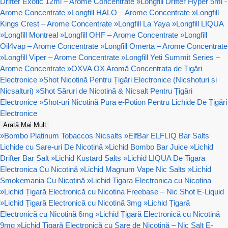
Drifter Exotic 12ml – Arome Concentrate
»
Longfill Drifter Hyper 5ml -
Arome Concentrate
»
Longfill HALO – Arome Concentrate
»
Longfill
Kings Crest – Arome Concentrate
»
Longfill La Yaya
»
Longfill LIQUA
»
Longfill Montreal
»
Longfill OHF – Arome Concentrate
»
Longfill
Oil4vap – Arome Concentrate
»
Longfill Omerta – Arome Concentrate
»
Longfill Viper – Arome Concentrate
»
Longfill Yeti Summit Series –
Arome Concentrate
»
OXVA OX Aromă Concentrata de Țigări
Electronice
»
Shot Nicotină Pentru Țigări Electronice (Nicshoturi si
Nicsalturi)
»
Shot Săruri de Nicotină & Nicsalt Pentru Țigări
Electronice
»
Shot-uri Nicotină Pura e-Potion Pentru Lichide De Țigări
Electronice
Arată Mai Mult
»
Bombo Platinum Tobaccos Nicsalts
»
ElfBar ELFLIQ Bar Salts
Lichide cu Sare-uri De Nicotină
»
Lichid Bombo Bar Juice
»
Lichid
Drifter Bar Salt
»
Lichid Kustard Salts
»
Lichid LIQUA De Tigara
Electronica Cu Nicotină
»
Lichid Magnum Vape Nic Salts
»
Lichid
Smokemania Cu Nicotină
»
Lichid Tigara Electronica cu Nicotina
»
Lichid Țigară Electronică cu Nicotina Freebase – Nic Shot E-Liquid
»
Lichid Țigară Electronică cu Nicotină 3mg
»
Lichid Țigară
Electronică cu Nicotină 6mg
»
Lichid Țigară Electronică cu Nicotină
9mg
»
Lichid Țigară Electronică cu Sare de Nicotină – Nic Salt E-