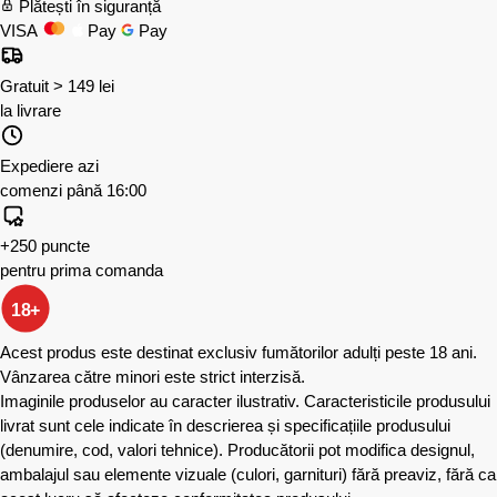
Plătești în siguranță
VISA
Pay
Pay
Gratuit > 149 lei
la livrare
Expediere azi
comenzi până 16:00
+250 puncte
pentru prima comanda
18+
Acest produs este destinat exclusiv fumătorilor adulți peste 18 ani.
Vânzarea către minori este strict interzisă.
Imaginile produselor au caracter ilustrativ. Caracteristicile produsului
livrat sunt cele indicate în descrierea și specificațiile produsului
(denumire, cod, valori tehnice). Producătorii pot modifica designul,
ambalajul sau elemente vizuale (culori, garnituri) fără preaviz, fără ca