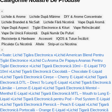
Categoriile Noastre De Produse
‹
Lichide & Arome
Lichide După Mărime
DIY & Arome Concentrate
Lichide Branded & NicSalt
Lichide Fără Nicotină
Vape După Aromă
Vape După Aspect
Țigări Electronice & Kituri
Vape Reîncărcabil
Vape De Unică Folosință
După Număr De Pufuri
Rezistențe & Hardware
Accesorii
IQOS & Tutun Încălzit
Pliculețe Cu Nicotină
Altele
Strip-uri cu Nicotina
›
»
Toate: Lichid Țigăra Electronica
»
Lichid American Blend Pentru
Țigări Electronice
»
Lichid Cu Aroma De Papaya Ananas Pentru
Țigări Electronice
»
Lichid Țigară Electronică 10ml – E-Liquid TPD
10ml
»
Lichid Țigară Electronică Ciocolată – Chocolate E-Liquid
»
Lichid Țigară Electronică Cireșe – Cherry E-Liquid
»
Lichid Țigară
Electronică DTL – Direct To Lung E-Liquid
»
Lichid Țigară Electronică
Lămâie – Lemon E-Liquid
»
Lichid Țigară Electronică Mentol –
Menthol E-Liquid
»
Lichid Țigară Electronică MTL – Mouth to Lung E-
Liquid
»
Lichid Țigară Electronică pentru Pod – Pod System E-Liquid
»
Lichid Țigară Electronică Piersică – Peach E-Liquid
»
Lichid Țigară
Electronică Portocală – Orange E-Liquid
»
Lichid Țigară Electronică