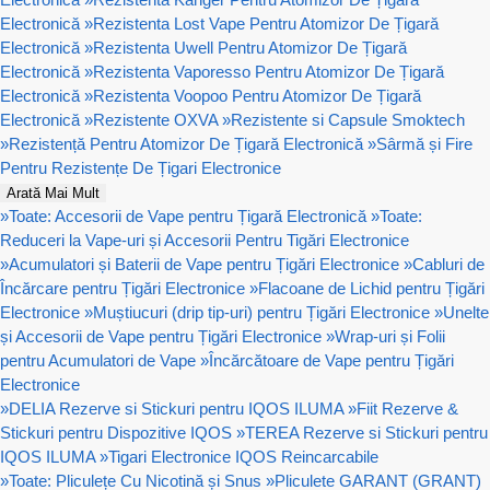
Electronică
»
Rezistenta Lost Vape Pentru Atomizor De Țigară
Electronică
»
Rezistenta Uwell Pentru Atomizor De Țigară
Electronică
»
Rezistenta Vaporesso Pentru Atomizor De Țigară
Electronică
»
Rezistenta Voopoo Pentru Atomizor De Țigară
Electronică
»
Rezistente OXVA
»
Rezistente si Capsule Smoktech
»
Rezistență Pentru Atomizor De Țigară Electronică
»
Sârmă și Fire
Pentru Rezistențe De Țigari Electronice
Arată Mai Mult
»
Toate: Accesorii de Vape pentru Țigară Electronică
»
Toate:
Reduceri la Vape-uri și Accesorii Pentru Tigări Electronice
»
Acumulatori și Baterii de Vape pentru Țigări Electronice
»
Cabluri de
Încărcare pentru Țigări Electronice
»
Flacoane de Lichid pentru Țigări
Electronice
»
Muștiucuri (drip tip-uri) pentru Țigări Electronice
»
Unelte
și Accesorii de Vape pentru Țigări Electronice
»
Wrap-uri și Folii
pentru Acumulatori de Vape
»
Încărcătoare de Vape pentru Țigări
Electronice
»
DELIA Rezerve si Stickuri pentru IQOS ILUMA
»
Fiit Rezerve &
Stickuri pentru Dispozitive IQOS
»
TEREA Rezerve si Stickuri pentru
IQOS ILUMA
»
Tigari Electronice IQOS Reincarcabile
»
Toate: Pliculețe Cu Nicotină și Snus
»
Pliculete GARANT (GRANT)