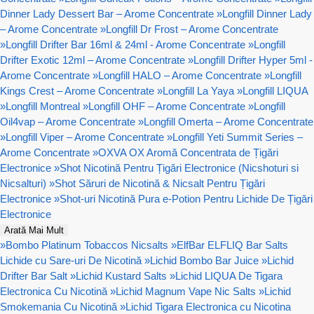
Dinner Lady Dessert Bar – Arome Concentrate
»
Longfill Dinner Lady
– Arome Concentrate
»
Longfill Dr Frost – Arome Concentrate
»
Longfill Drifter Bar 16ml & 24ml - Arome Concentrate
»
Longfill
Drifter Exotic 12ml – Arome Concentrate
»
Longfill Drifter Hyper 5ml -
Arome Concentrate
»
Longfill HALO – Arome Concentrate
»
Longfill
Kings Crest – Arome Concentrate
»
Longfill La Yaya
»
Longfill LIQUA
»
Longfill Montreal
»
Longfill OHF – Arome Concentrate
»
Longfill
Oil4vap – Arome Concentrate
»
Longfill Omerta – Arome Concentrate
»
Longfill Viper – Arome Concentrate
»
Longfill Yeti Summit Series –
Arome Concentrate
»
OXVA OX Aromă Concentrata de Țigări
Electronice
»
Shot Nicotină Pentru Țigări Electronice (Nicshoturi si
Nicsalturi)
»
Shot Săruri de Nicotină & Nicsalt Pentru Țigări
Electronice
»
Shot-uri Nicotină Pura e-Potion Pentru Lichide De Țigări
Electronice
Arată Mai Mult
»
Bombo Platinum Tobaccos Nicsalts
»
ElfBar ELFLIQ Bar Salts
Lichide cu Sare-uri De Nicotină
»
Lichid Bombo Bar Juice
»
Lichid
Drifter Bar Salt
»
Lichid Kustard Salts
»
Lichid LIQUA De Tigara
Electronica Cu Nicotină
»
Lichid Magnum Vape Nic Salts
»
Lichid
Smokemania Cu Nicotină
»
Lichid Tigara Electronica cu Nicotina