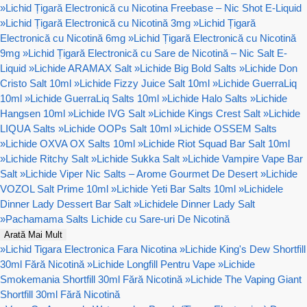
»
Lichid Țigară Electronică cu Nicotina Freebase – Nic Shot E-Liquid
»
Lichid Țigară Electronică cu Nicotină 3mg
»
Lichid Țigară
Electronică cu Nicotină 6mg
»
Lichid Țigară Electronică cu Nicotină
9mg
»
Lichid Țigară Electronică cu Sare de Nicotină – Nic Salt E-
Liquid
»
Lichide ARAMAX Salt
»
Lichide Big Bold Salts
»
Lichide Don
Cristo Salt 10ml
»
Lichide Fizzy Juice Salt 10ml
»
Lichide GuerraLiq
10ml
»
Lichide GuerraLiq Salts 10ml
»
Lichide Halo Salts
»
Lichide
Hangsen 10ml
»
Lichide IVG Salt
»
Lichide Kings Crest Salt
»
Lichide
LIQUA Salts
»
Lichide OOPs Salt 10ml
»
Lichide OSSEM Salts
»
Lichide OXVA OX Salts 10ml
»
Lichide Riot Squad Bar Salt 10ml
»
Lichide Ritchy Salt
»
Lichide Sukka Salt
»
Lichide Vampire Vape Bar
Salt
»
Lichide Viper Nic Salts – Arome Gourmet De Desert
»
Lichide
VOZOL Salt Prime 10ml
»
Lichide Yeti Bar Salts 10ml
»
Lichidele
Dinner Lady Dessert Bar Salt
»
Lichidele Dinner Lady Salt
»
Pachamama Salts Lichide cu Sare-uri De Nicotină
Arată Mai Mult
»
Lichid Tigara Electronica Fara Nicotina
»
Lichide King's Dew Shortfill
30ml Fără Nicotină
»
Lichide Longfill Pentru Vape
»
Lichide
Smokemania Shortfill 30ml Fără Nicotină
»
Lichide The Vaping Giant
Shortfill 30ml Fără Nicotină