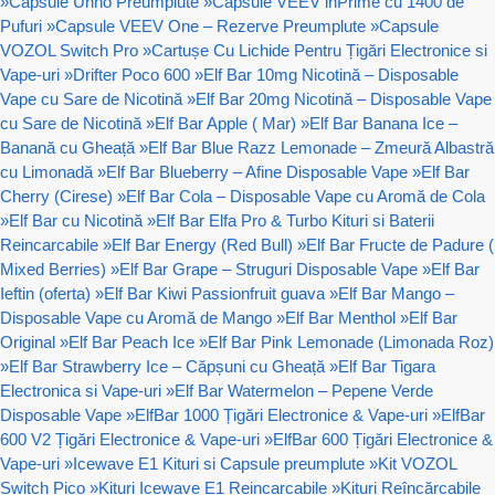
»
Capsule Unno Preumplute
»
Capsule VEEV inPrime cu 1400 de
Pufuri
»
Capsule VEEV One – Rezerve Preumplute
»
Capsule
VOZOL Switch Pro
»
Cartușe Cu Lichide Pentru Țigări Electronice si
Vape-uri
»
Drifter Poco 600
»
Elf Bar 10mg Nicotină – Disposable
Vape cu Sare de Nicotină
»
Elf Bar 20mg Nicotină – Disposable Vape
cu Sare de Nicotină
»
Elf Bar Apple ( Mar)
»
Elf Bar Banana Ice –
Banană cu Gheață
»
Elf Bar Blue Razz Lemonade – Zmeură Albastră
cu Limonadă
»
Elf Bar Blueberry – Afine Disposable Vape
»
Elf Bar
Cherry (Cirese)
»
Elf Bar Cola – Disposable Vape cu Aromă de Cola
»
Elf Bar cu Nicotină
»
Elf Bar Elfa Pro & Turbo Kituri si Baterii
Reincarcabile
»
Elf Bar Energy (Red Bull)
»
Elf Bar Fructe de Padure (
Mixed Berries)
»
Elf Bar Grape – Struguri Disposable Vape
»
Elf Bar
Ieftin (oferta)
»
Elf Bar Kiwi Passionfruit guava
»
Elf Bar Mango –
Disposable Vape cu Aromă de Mango
»
Elf Bar Menthol
»
Elf Bar
Original
»
Elf Bar Peach Ice
»
Elf Bar Pink Lemonade (Limonada Roz)
»
Elf Bar Strawberry Ice – Căpșuni cu Gheață
»
Elf Bar Tigara
Electronica si Vape-uri
»
Elf Bar Watermelon – Pepene Verde
Disposable Vape
»
ElfBar 1000 Țigări Electronice & Vape-uri
»
ElfBar
600 V2 Țigări Electronice & Vape-uri
»
ElfBar 600 Țigări Electronice &
Vape-uri
»
Icewave E1 Kituri si Capsule preumplute
»
Kit VOZOL
Switch Pico
»
Kituri Icewave E1 Reincarcabile
»
Kituri Reîncărcabile