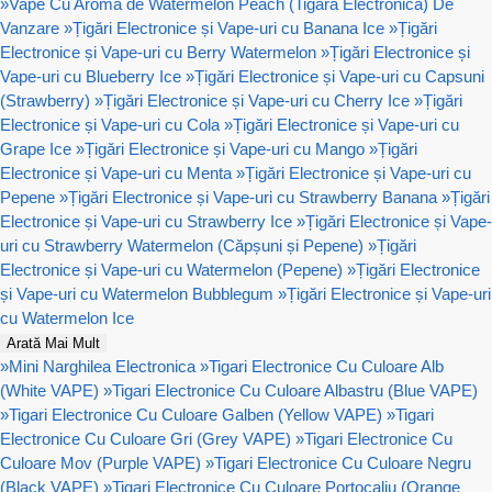
»
Vape Cu Aroma de Watermelon Peach (Tigara Electronica) De
Vanzare
»
Țigări Electronice și Vape-uri cu Banana Ice
»
Țigări
Electronice și Vape-uri cu Berry Watermelon
»
Țigări Electronice și
Vape-uri cu Blueberry Ice
»
Țigări Electronice și Vape-uri cu Capsuni
(Strawberry)
»
Țigări Electronice și Vape-uri cu Cherry Ice
»
Țigări
Electronice și Vape-uri cu Cola
»
Țigări Electronice și Vape-uri cu
Grape Ice
»
Țigări Electronice și Vape-uri cu Mango
»
Țigări
Electronice și Vape-uri cu Menta
»
Țigări Electronice și Vape-uri cu
Pepene
»
Țigări Electronice și Vape-uri cu Strawberry Banana
»
Țigări
Electronice și Vape-uri cu Strawberry Ice
»
Țigări Electronice și Vape-
uri cu Strawberry Watermelon (Căpșuni și Pepene)
»
Țigări
Electronice și Vape-uri cu Watermelon (Pepene)
»
Țigări Electronice
și Vape-uri cu Watermelon Bubblegum
»
Țigări Electronice și Vape-uri
cu Watermelon Ice
Arată Mai Mult
»
Mini Narghilea Electronica
»
Tigari Electronice Cu Culoare Alb
(White VAPE)
»
Tigari Electronice Cu Culoare Albastru (Blue VAPE)
»
Tigari Electronice Cu Culoare Galben (Yellow VAPE)
»
Tigari
Electronice Cu Culoare Gri (Grey VAPE)
»
Tigari Electronice Cu
Culoare Mov (Purple VAPE)
»
Tigari Electronice Cu Culoare Negru
(Black VAPE)
»
Tigari Electronice Cu Culoare Portocaliu (Orange