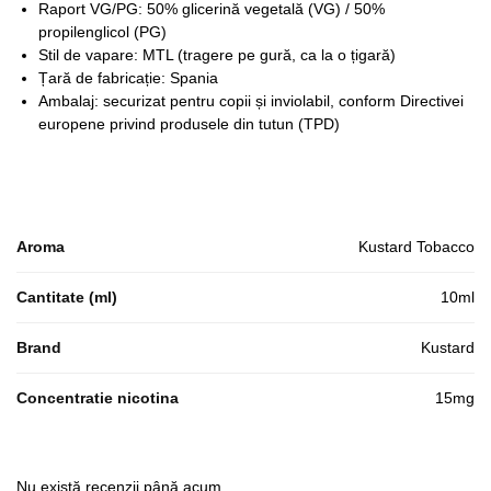
Raport VG/PG: 50% glicerină vegetală (VG) / 50%
propilenglicol (PG)
Stil de vapare: MTL (tragere pe gură, ca la o țigară)
Țară de fabricație: Spania
Ambalaj: securizat pentru copii și inviolabil, conform Directivei
europene privind produsele din tutun (TPD)
Aroma
Kustard Tobacco
Cantitate (ml)
10ml
Brand
Kustard
Concentratie nicotina
15mg
Nu există recenzii până acum.