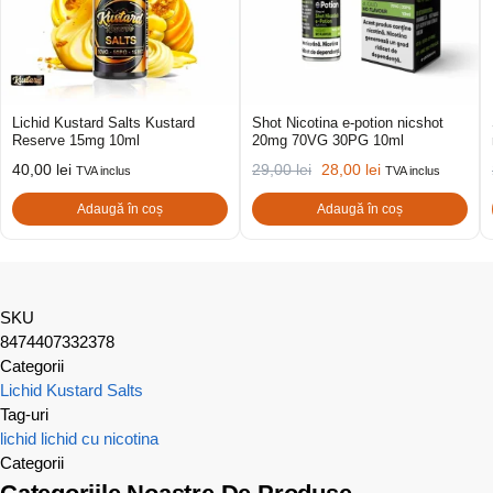
Lichid Kustard Salts Kustard
Shot Nicotina e-potion nicshot
Reserve 15mg 10ml
20mg 70VG 30PG 10ml
40,00
lei
29,00
lei
28,00
lei
TVA inclus
TVA inclus
Adaugă în coș
Adaugă în coș
SKU
8474407332378
Categorii
Lichid Kustard Salts
Tag-uri
lichid
lichid cu nicotina
Categorii