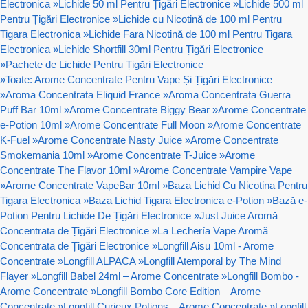
Electronica
»
Lichide 50 ml Pentru Țigări Electronice
»
Lichide 500 ml
Pentru Țigări Electronice
»
Lichide cu Nicotină de 100 ml Pentru
Tigara Electronica
»
Lichide Fara Nicotină de 100 ml Pentru Tigara
Electronica
»
Lichide Shortfill 30ml Pentru Țigări Electronice
»
Pachete de Lichide Pentru Țigări Electronice
»
Toate: Arome Concentrate Pentru Vape Și Țigări Electronice
»
Aroma Concentrata Eliquid France
»
Aroma Concentrata Guerra
Puff Bar 10ml
»
Arome Concentrate Biggy Bear
»
Arome Concentrate
e-Potion 10ml
»
Arome Concentrate Full Moon
»
Arome Concentrate
K-Fuel
»
Arome Concentrate Nasty Juice
»
Arome Concentrate
Smokemania 10ml
»
Arome Concentrate T-Juice
»
Arome
Concentrate The Flavor 10ml
»
Arome Concentrate Vampire Vape
»
Arome Concentrate VapeBar 10ml
»
Baza Lichid Cu Nicotina Pentru
Tigara Electronica
»
Baza Lichid Tigara Electronica e-Potion
»
Bază e-
Potion Pentru Lichide De Țigări Electronice
»
Just Juice Aromă
Concentrata de Țigări Electronice
»
La Lechería Vape Aromă
Concentrata de Țigări Electronice
»
Longfill Aisu 10ml - Arome
Concentrate
»
Longfill ALPACA
»
Longfill Atemporal by The Mind
Flayer
»
Longfill Babel 24ml – Arome Concentrate
»
Longfill Bombo -
Arome Concentrate
»
Longfill Bombo Core Edition – Arome
Concentrate
»
Longfill Curieux Potions – Arome Concentrate
»
Longfill