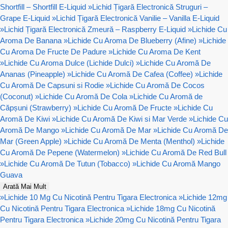
Shortfill – Shortfill E-Liquid
»
Lichid Țigară Electronică Struguri –
Grape E-Liquid
»
Lichid Țigară Electronică Vanilie – Vanilla E-Liquid
»
Lichid Țigară Electronică Zmeură – Raspberry E-Liquid
»
Lichide Cu
Aroma De Banana
»
Lichide Cu Aroma De Blueberry (Afine)
»
Lichide
Cu Aroma De Fructe De Padure
»
Lichide Cu Aroma De Kent
»
Lichide Cu Aroma Dulce (Lichide Dulci)
»
Lichide Cu Aromă De
Ananas (Pineapple)
»
Lichide Cu Aromă De Cafea (Coffee)
»
Lichide
Cu Aromă De Capsuni si Rodie
»
Lichide Cu Aromă De Cocos
(Coconut)
»
Lichide Cu Aromă De Cola
»
Lichide Cu Aromă de
Căpșuni (Strawberry)
»
Lichide Cu Aromă De Fructe
»
Lichide Cu
Aromă De Kiwi
»
Lichide Cu Aromă De Kiwi si Mar Verde
»
Lichide Cu
Aromă De Mango
»
Lichide Cu Aromă De Mar
»
Lichide Cu Aromă De
Mar (Green Apple)
»
Lichide Cu Aromă De Menta (Menthol)
»
Lichide
Cu Aromă De Pepene (Watermelon)
»
Lichide Cu Aromă De Red Bull
»
Lichide Cu Aromă De Tutun (Tobacco)
»
Lichide Cu Aromă Mango
Guava
Arată Mai Mult
»
Lichide 10 Mg Cu Nicotină Pentru Tigara Electronica
»
Lichide 12mg
Cu Nicotină Pentru Tigara Electronica
»
Lichide 18mg Cu Nicotină
Pentru Tigara Electronica
»
Lichide 20mg Cu Nicotină Pentru Tigara