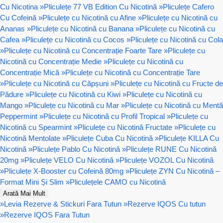
Cu Nicotina
»
Pliculețe 77 VB Edition Cu Nicotină
»
Pliculețe Cafero
Cu Cofeină
»
Pliculețe cu Nicotină cu Afine
»
Pliculețe cu Nicotină cu
Ananas
»
Pliculețe cu Nicotină cu Banana
»
Pliculețe cu Nicotină cu
Cafea
»
Pliculețe cu Nicotină cu Cocos
»
Pliculețe cu Nicotină cu Cola
»
Pliculețe cu Nicotină cu Concentrație Foarte Tare
»
Pliculețe cu
Nicotină cu Concentrație Medie
»
Pliculețe cu Nicotină cu
Concentrație Mică
»
Pliculețe cu Nicotină cu Concentrație Tare
»
Pliculețe cu Nicotină cu Căpșuni
»
Pliculețe cu Nicotină cu Fructe de
Pădure
»
Pliculețe cu Nicotină cu Kiwi
»
Pliculețe cu Nicotină cu
Mango
»
Pliculețe cu Nicotină cu Mar
»
Pliculețe cu Nicotină cu Mentă
Peppermint
»
Pliculețe cu Nicotină cu Profil Tropical
»
Pliculețe cu
Nicotină cu Spearmint
»
Pliculețe cu Nicotină Fructate
»
Pliculețe cu
Nicotină Mentolate
»
Pliculețe Cuba Cu Nicotină
»
Pliculețe KILLA Cu
Nicotină
»
Pliculețe Pablo Cu Nicotină
»
Pliculețe RUNE Cu Nicotină
20mg
»
Pliculețe VELO Cu Nicotină
»
Pliculețe VOZOL Cu Nicotină
»
Pliculețe X-Booster cu Cofeină 80mg
»
Pliculețe ZYN Cu Nicotină –
Format Mini Și Slim
»
Pliculețele CAMO cu Nicotină
Arată Mai Mult
»
Levia Rezerve & Stickuri Fara Tutun
»
Rezerve IQOS Cu tutun
»
Rezerve IQOS Fara Tutun