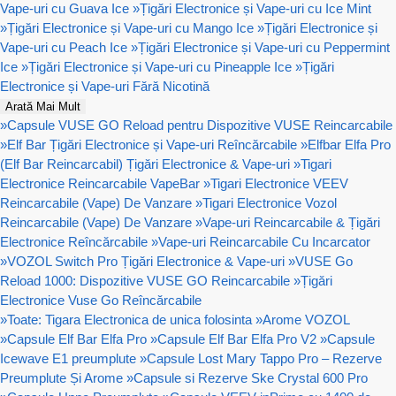
Vape-uri cu Guava Ice
»
Țigări Electronice și Vape-uri cu Ice Mint
»
Țigări Electronice și Vape-uri cu Mango Ice
»
Țigări Electronice și
Vape-uri cu Peach Ice
»
Țigări Electronice și Vape-uri cu Peppermint
Ice
»
Țigări Electronice și Vape-uri cu Pineapple Ice
»
Țigări
Electronice și Vape-uri Fără Nicotină
Arată Mai Mult
»
Capsule VUSE GO Reload pentru Dispozitive VUSE Reincarcabile
»
Elf Bar Țigări Electronice și Vape-uri Reîncărcabile
»
Elfbar Elfa Pro
(Elf Bar Reincarcabil) Țigări Electronice & Vape-uri
»
Tigari
Electronice Reincarcabile VapeBar
»
Tigari Electronice VEEV
Reincarcabile (Vape) De Vanzare
»
Tigari Electronice Vozol
Reincarcabile (Vape) De Vanzare
»
Vape-uri Reincarcabile & Țigări
Electronice Reîncărcabile
»
Vape-uri Reincarcabile Cu Incarcator
»
VOZOL Switch Pro Țigări Electronice & Vape-uri
»
VUSE Go
Reload 1000: Dispozitive VUSE GO Reincarcabile
»
Țigări
Electronice Vuse Go Reîncărcabile
»
Toate: Tigara Electronica de unica folosinta
»
Arome VOZOL
»
Capsule Elf Bar Elfa Pro
»
Capsule Elf Bar Elfa Pro V2
»
Capsule
Icewave E1 preumplute
»
Capsule Lost Mary Tappo Pro – Rezerve
Preumplute Și Arome
»
Capsule si Rezerve Ske Crystal 600 Pro