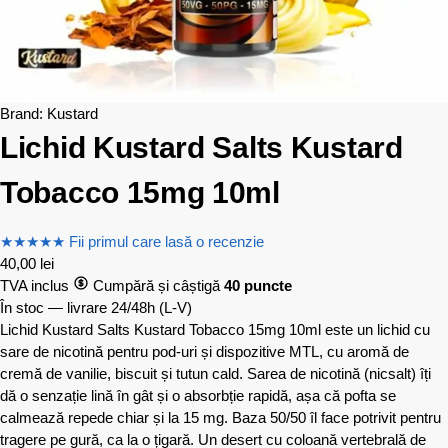
Brand:
Kustard
Lichid Kustard Salts Kustard
Tobacco 15mg 10ml
★
★
★
★
★
Fii primul care lasă o recenzie
40,00
lei
TVA inclus
Cumpără și câștigă
40 puncte
În stoc — livrare 24/48h
(L-V)
Lichid Kustard Salts Kustard Tobacco 15mg 10ml este un lichid cu
sare de nicotină pentru pod-uri și dispozitive MTL, cu aromă de
cremă de vanilie, biscuit și tutun cald. Sarea de nicotină (nicsalt) îți
dă o senzație lină în gât și o absorbție rapidă, așa că pofta se
calmează repede chiar și la 15 mg. Baza 50/50 îl face potrivit pentru
tragere pe gură, ca la o țigară. Un desert cu coloană vertebrală de