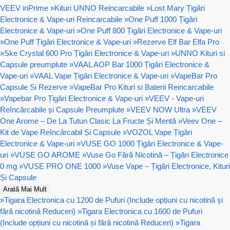
VEEV inPrime
»
Kituri UNNO Reincarcabile
»
Lost Mary Țigări
Electronice & Vape-uri Reincarcabile
»
One Puff 1000 Țigări
Electronice & Vape-uri
»
One Puff 800 Țigări Electronice & Vape-uri
»
One Puff Țigări Electronice & Vape-uri
»
Rezerve Elf Bar Elfa Pro
»
Ske Crystal 600 Pro Țigări Electronice & Vape-uri
»
UNNO Kituri si
Capsule preumplute
»
VAAL AOP Bar 1000 Țigări Electronice &
Vape-uri
»
VAAL Vape Țigări Electronice & Vape-uri
»
VapeBar Pro
Capsule Si Rezerve
»
VapeBar Pro Kituri si Baterii Reincarcabile
»
Vapebar Pro Țigări Electronice & Vape-uri
»
VEEV - Vape-uri
Reîncărcabile și Capsule Preumplute
»
VEEV NOW Ultra
»
VEEV
One Arome – De La Tutun Clasic La Fructe Și Mentă
»
Veev One –
Kit de Vape Reîncărcabil Și Capsule
»
VOZOL Vape Țigări
Electronice & Vape-uri
»
VUSE GO 1000 Țigări Electronice & Vape-
uri
»
VUSE GO AROME
»
Vuse Go Fără Nicotină – Țigări Electronice
0 mg
»
VUSE PRO ONE 1000
»
Vuse Vape – Țigări Electronice, Kituri
Și Capsule
Arată Mai Mult
»
Tigara Electronica cu 1200 de Pufuri (Include opțiuni cu nicotină și
fără nicotină Reduceri)
»
Tigara Electronica cu 1600 de Pufuri
(Include opțiuni cu nicotină și fără nicotină Reduceri)
»
Tigara