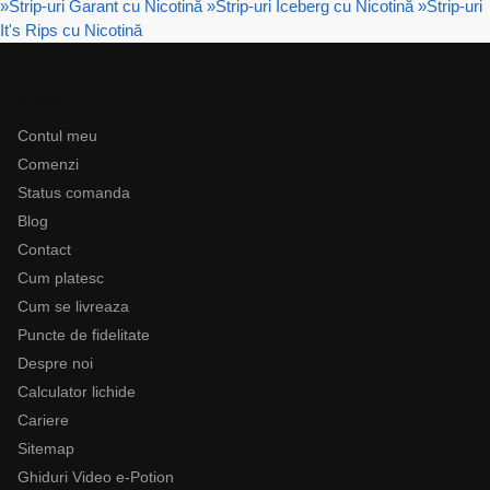
»
Strip-uri Garant cu Nicotină
»
Strip-uri Iceberg cu Nicotină
»
Strip-uri
It's Rips cu Nicotină
Ajutor
Contul meu
Comenzi
Status comanda
Blog
Contact
Cum platesc
Cum se livreaza
Puncte de fidelitate
Despre noi
Calculator lichide
Cariere
Sitemap
Ghiduri Video e-Potion