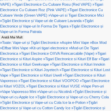
VAPE)
»
Tigari Electronice Cu Culoare Rosu (Red VAPE)
»
Tigari
Electronice Cu Culoare Roz (Pink VAPE)
»
Tigari Electronice Cu
Culoare Verde (Green VAPE)
»
Vape-uri si Tigari Electronice Mici
»
Țigări Electronice și Vape-uri de Culoare Lavanda
»
Țigări
Electronice și Vape-uri In Forma De Tigara
»
Țigări Electronice și
Vape-uri In Forma Patrata
Arată Mai Mult
»
Toate: Vape-uri și Țigări Electronice
»
Aspire Mini Vape
»
Box Mod
»
Elfbar Mini Vape
»
Kit-uri tigari electronice
»
Mod-uri De Tigari
Electronica
»
Tigari Electronice OXVA Reincarcabile (Vape)
»
Tigari
Electronice si Kituri Aspire
»
Tigari Electronice si Kituri Elf Bar
»
Tigari
Electronice si Kituri Geekvape
»
Tigari Electronice si Kituri Innokin
»
Tigari Electronice si Kituri Joyetech
»
Tigari Electronice si Kituri Lost
Vape
»
Tigari Electronice si Kituri Uwell
»
Tigari Electronice si Kituri
Vaporesso
»
Tigari Electronice si Kituri VOOPOO
»
Tigari Electronice
si Kituri VOZOL
»
Tigari Electronice si Kituri VUSE
»
Vape Pen-uri
»
Vape Vaporesso Mini
»
Vape-uri cu Nicotină
»
Țigări Electronice și
Vape-uri cu Apple Ice
»
Țigări Electronice și Vape-uri cu Cherry Cola
»
Țigări Electronice și Vape-uri cu Cola Ice la e-Potion
»
Țigări
Electronice și Vape-uri cu Cotton Candy Ice
»
Țigări Electronice și