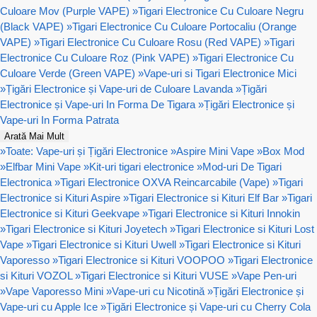
Culoare Mov (Purple VAPE)
»
Tigari Electronice Cu Culoare Negru
(Black VAPE)
»
Tigari Electronice Cu Culoare Portocaliu (Orange
VAPE)
»
Tigari Electronice Cu Culoare Rosu (Red VAPE)
»
Tigari
Electronice Cu Culoare Roz (Pink VAPE)
»
Tigari Electronice Cu
Culoare Verde (Green VAPE)
»
Vape-uri si Tigari Electronice Mici
»
Țigări Electronice și Vape-uri de Culoare Lavanda
»
Țigări
Electronice și Vape-uri In Forma De Tigara
»
Țigări Electronice și
Vape-uri In Forma Patrata
Arată Mai Mult
»
Toate: Vape-uri și Țigări Electronice
»
Aspire Mini Vape
»
Box Mod
»
Elfbar Mini Vape
»
Kit-uri tigari electronice
»
Mod-uri De Tigari
Electronica
»
Tigari Electronice OXVA Reincarcabile (Vape)
»
Tigari
Electronice si Kituri Aspire
»
Tigari Electronice si Kituri Elf Bar
»
Tigari
Electronice si Kituri Geekvape
»
Tigari Electronice si Kituri Innokin
»
Tigari Electronice si Kituri Joyetech
»
Tigari Electronice si Kituri Lost
Vape
»
Tigari Electronice si Kituri Uwell
»
Tigari Electronice si Kituri
Vaporesso
»
Tigari Electronice si Kituri VOOPOO
»
Tigari Electronice
si Kituri VOZOL
»
Tigari Electronice si Kituri VUSE
»
Vape Pen-uri
»
Vape Vaporesso Mini
»
Vape-uri cu Nicotină
»
Țigări Electronice și
Vape-uri cu Apple Ice
»
Țigări Electronice și Vape-uri cu Cherry Cola