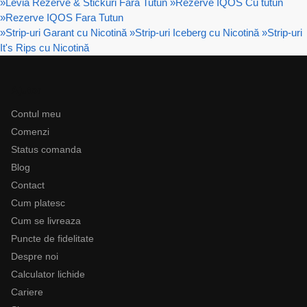
»
Levia Rezerve & Stickuri Fara Tutun
»
Rezerve IQOS Cu tutun
»
Rezerve IQOS Fara Tutun
»
Strip-uri Garant cu Nicotină
»
Strip-uri Iceberg cu Nicotină
»
Strip-uri
It's Rips cu Nicotină
Ajutor
Contul meu
Comenzi
Status comanda
Blog
Contact
Cum platesc
Cum se livreaza
Puncte de fidelitate
Despre noi
Calculator lichide
Cariere