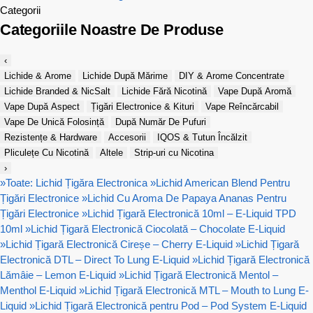
Categorii
Categoriile Noastre De Produse
‹
Lichide & Arome
Lichide După Mărime
DIY & Arome Concentrate
Lichide Branded & NicSalt
Lichide Fără Nicotină
Vape După Aromă
Vape După Aspect
Țigări Electronice & Kituri
Vape Reîncărcabil
Vape De Unică Folosință
După Număr De Pufuri
Rezistențe & Hardware
Accesorii
IQOS & Tutun Încălzit
Pliculețe Cu Nicotină
Altele
Strip-uri cu Nicotina
›
»
Toate: Lichid Țigăra Electronica
»
Lichid American Blend Pentru
Țigări Electronice
»
Lichid Cu Aroma De Papaya Ananas Pentru
Țigări Electronice
»
Lichid Țigară Electronică 10ml – E-Liquid TPD
10ml
»
Lichid Țigară Electronică Ciocolată – Chocolate E-Liquid
»
Lichid Țigară Electronică Cireșe – Cherry E-Liquid
»
Lichid Țigară
Electronică DTL – Direct To Lung E-Liquid
»
Lichid Țigară Electronică
Lămâie – Lemon E-Liquid
»
Lichid Țigară Electronică Mentol –
Menthol E-Liquid
»
Lichid Țigară Electronică MTL – Mouth to Lung E-
Liquid
»
Lichid Țigară Electronică pentru Pod – Pod System E-Liquid