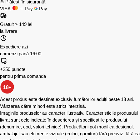
Plătești în siguranță
VISA
Pay
Pay
Gratuit > 149 lei
la livrare
Expediere azi
comenzi până 16:00
+250 puncte
pentru prima comanda
18+
Acest produs este destinat exclusiv fumătorilor adulți peste 18 ani.
Vânzarea către minori este strict interzisă.
Imaginile produselor au caracter ilustrativ. Caracteristicile produsului
livrat sunt cele indicate în descrierea și specificațiile produsului
(denumire, cod, valori tehnice). Producătorii pot modifica designul,
ambalajul sau elemente vizuale (culori, garnituri) fără preaviz, fără ca