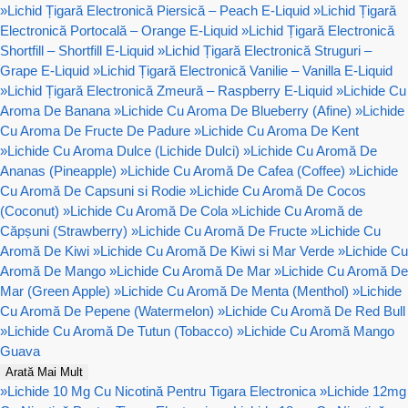
»
Lichid Țigară Electronică Piersică – Peach E-Liquid
»
Lichid Țigară
Electronică Portocală – Orange E-Liquid
»
Lichid Țigară Electronică
Shortfill – Shortfill E-Liquid
»
Lichid Țigară Electronică Struguri –
Grape E-Liquid
»
Lichid Țigară Electronică Vanilie – Vanilla E-Liquid
»
Lichid Țigară Electronică Zmeură – Raspberry E-Liquid
»
Lichide Cu
Aroma De Banana
»
Lichide Cu Aroma De Blueberry (Afine)
»
Lichide
Cu Aroma De Fructe De Padure
»
Lichide Cu Aroma De Kent
»
Lichide Cu Aroma Dulce (Lichide Dulci)
»
Lichide Cu Aromă De
Ananas (Pineapple)
»
Lichide Cu Aromă De Cafea (Coffee)
»
Lichide
Cu Aromă De Capsuni si Rodie
»
Lichide Cu Aromă De Cocos
(Coconut)
»
Lichide Cu Aromă De Cola
»
Lichide Cu Aromă de
Căpșuni (Strawberry)
»
Lichide Cu Aromă De Fructe
»
Lichide Cu
Aromă De Kiwi
»
Lichide Cu Aromă De Kiwi si Mar Verde
»
Lichide Cu
Aromă De Mango
»
Lichide Cu Aromă De Mar
»
Lichide Cu Aromă De
Mar (Green Apple)
»
Lichide Cu Aromă De Menta (Menthol)
»
Lichide
Cu Aromă De Pepene (Watermelon)
»
Lichide Cu Aromă De Red Bull
»
Lichide Cu Aromă De Tutun (Tobacco)
»
Lichide Cu Aromă Mango
Guava
Arată Mai Mult
»
Lichide 10 Mg Cu Nicotină Pentru Tigara Electronica
»
Lichide 12mg