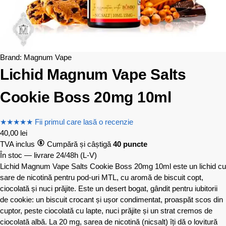
Brand:
Magnum Vape
Lichid Magnum Vape Salts
Cookie Boss 20mg 10ml
★
★
★
★
★
Fii primul care lasă o recenzie
40,00
lei
TVA inclus
Cumpără și câștigă
40 puncte
În stoc — livrare 24/48h
(L-V)
Lichid Magnum Vape Salts Cookie Boss 20mg 10ml este un lichid cu
sare de nicotină pentru pod-uri MTL, cu aromă de biscuit copt,
ciocolată și nuci prăjite. Este un desert bogat, gândit pentru iubitorii
de cookie: un biscuit crocant și ușor condimentat, proaspăt scos din
cuptor, peste ciocolată cu lapte, nuci prăjite și un strat cremos de
ciocolată albă. La 20 mg, sarea de nicotină (nicsalt) îți dă o lovitură