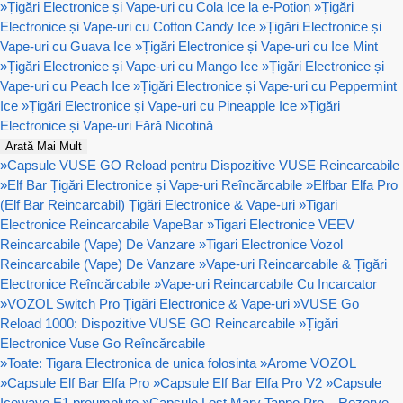
»
Țigări Electronice și Vape-uri cu Cola Ice la e-Potion
»
Țigări
Electronice și Vape-uri cu Cotton Candy Ice
»
Țigări Electronice și
Vape-uri cu Guava Ice
»
Țigări Electronice și Vape-uri cu Ice Mint
»
Țigări Electronice și Vape-uri cu Mango Ice
»
Țigări Electronice și
Vape-uri cu Peach Ice
»
Țigări Electronice și Vape-uri cu Peppermint
Ice
»
Țigări Electronice și Vape-uri cu Pineapple Ice
»
Țigări
Electronice și Vape-uri Fără Nicotină
Arată Mai Mult
»
Capsule VUSE GO Reload pentru Dispozitive VUSE Reincarcabile
»
Elf Bar Țigări Electronice și Vape-uri Reîncărcabile
»
Elfbar Elfa Pro
(Elf Bar Reincarcabil) Țigări Electronice & Vape-uri
»
Tigari
Electronice Reincarcabile VapeBar
»
Tigari Electronice VEEV
Reincarcabile (Vape) De Vanzare
»
Tigari Electronice Vozol
Reincarcabile (Vape) De Vanzare
»
Vape-uri Reincarcabile & Țigări
Electronice Reîncărcabile
»
Vape-uri Reincarcabile Cu Incarcator
»
VOZOL Switch Pro Țigări Electronice & Vape-uri
»
VUSE Go
Reload 1000: Dispozitive VUSE GO Reincarcabile
»
Țigări
Electronice Vuse Go Reîncărcabile
»
Toate: Tigara Electronica de unica folosinta
»
Arome VOZOL
»
Capsule Elf Bar Elfa Pro
»
Capsule Elf Bar Elfa Pro V2
»
Capsule
Icewave E1 preumplute
»
Capsule Lost Mary Tappo Pro – Rezerve