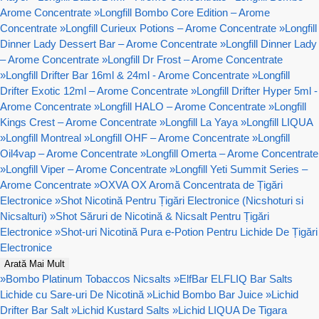
Arome Concentrate
»
Longfill Bombo Core Edition – Arome
Concentrate
»
Longfill Curieux Potions – Arome Concentrate
»
Longfill
Dinner Lady Dessert Bar – Arome Concentrate
»
Longfill Dinner Lady
– Arome Concentrate
»
Longfill Dr Frost – Arome Concentrate
»
Longfill Drifter Bar 16ml & 24ml - Arome Concentrate
»
Longfill
Drifter Exotic 12ml – Arome Concentrate
»
Longfill Drifter Hyper 5ml -
Arome Concentrate
»
Longfill HALO – Arome Concentrate
»
Longfill
Kings Crest – Arome Concentrate
»
Longfill La Yaya
»
Longfill LIQUA
»
Longfill Montreal
»
Longfill OHF – Arome Concentrate
»
Longfill
Oil4vap – Arome Concentrate
»
Longfill Omerta – Arome Concentrate
»
Longfill Viper – Arome Concentrate
»
Longfill Yeti Summit Series –
Arome Concentrate
»
OXVA OX Aromă Concentrata de Țigări
Electronice
»
Shot Nicotină Pentru Țigări Electronice (Nicshoturi si
Nicsalturi)
»
Shot Săruri de Nicotină & Nicsalt Pentru Țigări
Electronice
»
Shot-uri Nicotină Pura e-Potion Pentru Lichide De Țigări
Electronice
Arată Mai Mult
»
Bombo Platinum Tobaccos Nicsalts
»
ElfBar ELFLIQ Bar Salts
Lichide cu Sare-uri De Nicotină
»
Lichid Bombo Bar Juice
»
Lichid
Drifter Bar Salt
»
Lichid Kustard Salts
»
Lichid LIQUA De Tigara