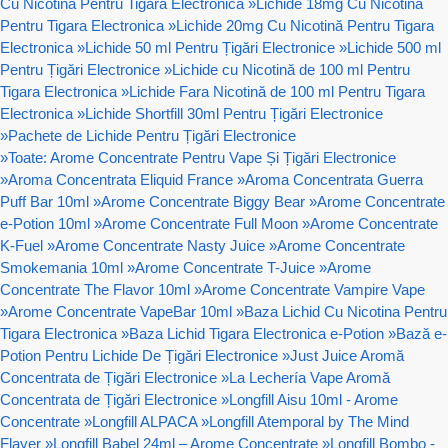
Cu Nicotină Pentru Tigara Electronica
»
Lichide 18mg Cu Nicotină
Pentru Tigara Electronica
»
Lichide 20mg Cu Nicotină Pentru Tigara
Electronica
»
Lichide 50 ml Pentru Țigări Electronice
»
Lichide 500 ml
Pentru Țigări Electronice
»
Lichide cu Nicotină de 100 ml Pentru
Tigara Electronica
»
Lichide Fara Nicotină de 100 ml Pentru Tigara
Electronica
»
Lichide Shortfill 30ml Pentru Țigări Electronice
»
Pachete de Lichide Pentru Țigări Electronice
»
Toate: Arome Concentrate Pentru Vape Și Țigări Electronice
»
Aroma Concentrata Eliquid France
»
Aroma Concentrata Guerra
Puff Bar 10ml
»
Arome Concentrate Biggy Bear
»
Arome Concentrate
e-Potion 10ml
»
Arome Concentrate Full Moon
»
Arome Concentrate
K-Fuel
»
Arome Concentrate Nasty Juice
»
Arome Concentrate
Smokemania 10ml
»
Arome Concentrate T-Juice
»
Arome
Concentrate The Flavor 10ml
»
Arome Concentrate Vampire Vape
»
Arome Concentrate VapeBar 10ml
»
Baza Lichid Cu Nicotina Pentru
Tigara Electronica
»
Baza Lichid Tigara Electronica e-Potion
»
Bază e-
Potion Pentru Lichide De Țigări Electronice
»
Just Juice Aromă
Concentrata de Țigări Electronice
»
La Lechería Vape Aromă
Concentrata de Țigări Electronice
»
Longfill Aisu 10ml - Arome
Concentrate
»
Longfill ALPACA
»
Longfill Atemporal by The Mind
Flayer
»
Longfill Babel 24ml – Arome Concentrate
»
Longfill Bombo -