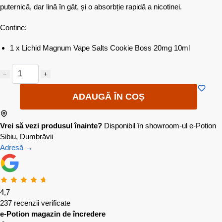
puternică, dar lină în gât, și o absorbție rapidă a nicotinei.
Contine:
1 x Lichid Magnum Vape Salts Cookie Boss 20mg 10ml
−
+
ADAUGĂ ÎN COȘ
Vrei să vezi produsul înainte?
Disponibil în showroom-ul e-Potion
Sibiu, Dumbrăvii
Adresă →
4,7
237 recenzii verificate
e-Potion magazin de încredere