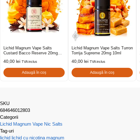
Lichid Magnum Vape Salts
Lichid Magnum Vape Salts Turron
Custard Bacco Reserve 20mg
Torrija Supreme 20mg 10ml
10ml
40,00
lei
40,00
lei
TVA inclus
TVA inclus
Adaugă în coș
Adaugă în coș
SKU
684646012803
Categorii
Lichid Magnum Vape Nic Salts
Tag-uri
lichid
lichid cu nicotina
magnum