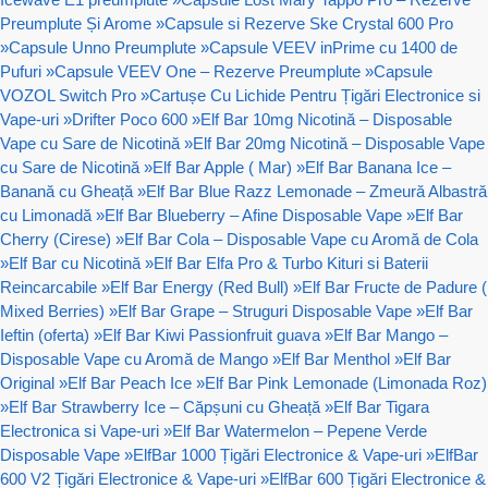
Preumplute Și Arome
»
Capsule si Rezerve Ske Crystal 600 Pro
»
Capsule Unno Preumplute
»
Capsule VEEV inPrime cu 1400 de
Pufuri
»
Capsule VEEV One – Rezerve Preumplute
»
Capsule
VOZOL Switch Pro
»
Cartușe Cu Lichide Pentru Țigări Electronice si
Vape-uri
»
Drifter Poco 600
»
Elf Bar 10mg Nicotină – Disposable
Vape cu Sare de Nicotină
»
Elf Bar 20mg Nicotină – Disposable Vape
cu Sare de Nicotină
»
Elf Bar Apple ( Mar)
»
Elf Bar Banana Ice –
Banană cu Gheață
»
Elf Bar Blue Razz Lemonade – Zmeură Albastră
cu Limonadă
»
Elf Bar Blueberry – Afine Disposable Vape
»
Elf Bar
Cherry (Cirese)
»
Elf Bar Cola – Disposable Vape cu Aromă de Cola
»
Elf Bar cu Nicotină
»
Elf Bar Elfa Pro & Turbo Kituri si Baterii
Reincarcabile
»
Elf Bar Energy (Red Bull)
»
Elf Bar Fructe de Padure (
Mixed Berries)
»
Elf Bar Grape – Struguri Disposable Vape
»
Elf Bar
Ieftin (oferta)
»
Elf Bar Kiwi Passionfruit guava
»
Elf Bar Mango –
Disposable Vape cu Aromă de Mango
»
Elf Bar Menthol
»
Elf Bar
Original
»
Elf Bar Peach Ice
»
Elf Bar Pink Lemonade (Limonada Roz)
»
Elf Bar Strawberry Ice – Căpșuni cu Gheață
»
Elf Bar Tigara
Electronica si Vape-uri
»
Elf Bar Watermelon – Pepene Verde
Disposable Vape
»
ElfBar 1000 Țigări Electronice & Vape-uri
»
ElfBar
600 V2 Țigări Electronice & Vape-uri
»
ElfBar 600 Țigări Electronice &