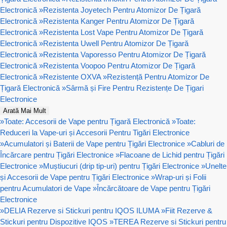
Electronică
»
Rezistenta Joyetech Pentru Atomizor De Țigară
Electronică
»
Rezistenta Kanger Pentru Atomizor De Țigară
Electronică
»
Rezistenta Lost Vape Pentru Atomizor De Țigară
Electronică
»
Rezistenta Uwell Pentru Atomizor De Țigară
Electronică
»
Rezistenta Vaporesso Pentru Atomizor De Țigară
Electronică
»
Rezistenta Voopoo Pentru Atomizor De Țigară
Electronică
»
Rezistente OXVA
»
Rezistență Pentru Atomizor De
Țigară Electronică
»
Sârmă și Fire Pentru Rezistențe De Țigari
Electronice
Arată Mai Mult
»
Toate: Accesorii de Vape pentru Țigară Electronică
»
Toate:
Reduceri la Vape-uri și Accesorii Pentru Tigări Electronice
»
Acumulatori și Baterii de Vape pentru Țigări Electronice
»
Cabluri de
Încărcare pentru Țigări Electronice
»
Flacoane de Lichid pentru Țigări
Electronice
»
Muștiucuri (drip tip-uri) pentru Țigări Electronice
»
Unelte
și Accesorii de Vape pentru Țigări Electronice
»
Wrap-uri și Folii
pentru Acumulatori de Vape
»
Încărcătoare de Vape pentru Țigări
Electronice
»
DELIA Rezerve si Stickuri pentru IQOS ILUMA
»
Fiit Rezerve &
Stickuri pentru Dispozitive IQOS
»
TEREA Rezerve si Stickuri pentru