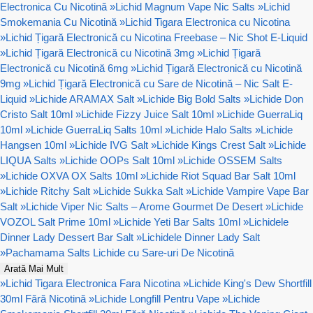
Electronica Cu Nicotină
»
Lichid Magnum Vape Nic Salts
»
Lichid
Smokemania Cu Nicotină
»
Lichid Tigara Electronica cu Nicotina
»
Lichid Țigară Electronică cu Nicotina Freebase – Nic Shot E-Liquid
»
Lichid Țigară Electronică cu Nicotină 3mg
»
Lichid Țigară
Electronică cu Nicotină 6mg
»
Lichid Țigară Electronică cu Nicotină
9mg
»
Lichid Țigară Electronică cu Sare de Nicotină – Nic Salt E-
Liquid
»
Lichide ARAMAX Salt
»
Lichide Big Bold Salts
»
Lichide Don
Cristo Salt 10ml
»
Lichide Fizzy Juice Salt 10ml
»
Lichide GuerraLiq
10ml
»
Lichide GuerraLiq Salts 10ml
»
Lichide Halo Salts
»
Lichide
Hangsen 10ml
»
Lichide IVG Salt
»
Lichide Kings Crest Salt
»
Lichide
LIQUA Salts
»
Lichide OOPs Salt 10ml
»
Lichide OSSEM Salts
»
Lichide OXVA OX Salts 10ml
»
Lichide Riot Squad Bar Salt 10ml
»
Lichide Ritchy Salt
»
Lichide Sukka Salt
»
Lichide Vampire Vape Bar
Salt
»
Lichide Viper Nic Salts – Arome Gourmet De Desert
»
Lichide
VOZOL Salt Prime 10ml
»
Lichide Yeti Bar Salts 10ml
»
Lichidele
Dinner Lady Dessert Bar Salt
»
Lichidele Dinner Lady Salt
»
Pachamama Salts Lichide cu Sare-uri De Nicotină
Arată Mai Mult
»
Lichid Tigara Electronica Fara Nicotina
»
Lichide King's Dew Shortfill
30ml Fără Nicotină
»
Lichide Longfill Pentru Vape
»
Lichide