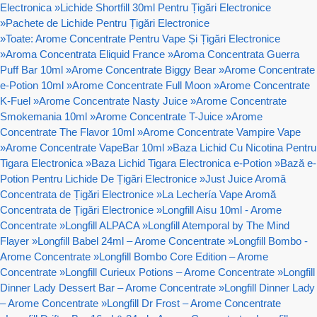
Electronica
»
Lichide Shortfill 30ml Pentru Țigări Electronice
»
Pachete de Lichide Pentru Țigări Electronice
»
Toate: Arome Concentrate Pentru Vape Și Țigări Electronice
»
Aroma Concentrata Eliquid France
»
Aroma Concentrata Guerra
Puff Bar 10ml
»
Arome Concentrate Biggy Bear
»
Arome Concentrate
e-Potion 10ml
»
Arome Concentrate Full Moon
»
Arome Concentrate
K-Fuel
»
Arome Concentrate Nasty Juice
»
Arome Concentrate
Smokemania 10ml
»
Arome Concentrate T-Juice
»
Arome
Concentrate The Flavor 10ml
»
Arome Concentrate Vampire Vape
»
Arome Concentrate VapeBar 10ml
»
Baza Lichid Cu Nicotina Pentru
Tigara Electronica
»
Baza Lichid Tigara Electronica e-Potion
»
Bază e-
Potion Pentru Lichide De Țigări Electronice
»
Just Juice Aromă
Concentrata de Țigări Electronice
»
La Lechería Vape Aromă
Concentrata de Țigări Electronice
»
Longfill Aisu 10ml - Arome
Concentrate
»
Longfill ALPACA
»
Longfill Atemporal by The Mind
Flayer
»
Longfill Babel 24ml – Arome Concentrate
»
Longfill Bombo -
Arome Concentrate
»
Longfill Bombo Core Edition – Arome
Concentrate
»
Longfill Curieux Potions – Arome Concentrate
»
Longfill
Dinner Lady Dessert Bar – Arome Concentrate
»
Longfill Dinner Lady
– Arome Concentrate
»
Longfill Dr Frost – Arome Concentrate