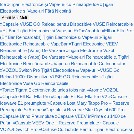
Ice
»
Țigări Electronice și Vape-uri cu Pineapple Ice
»
Țigări
Electronice și Vape-uri Fără Nicotină
Arată Mai Mult
»
Capsule VUSE GO Reload pentru Dispozitive VUSE Reincarcabile
»
Elf Bar Țigări Electronice și Vape-uri Reîncărcabile
»
Elfbar Elfa Pro
(Elf Bar Reincarcabil) Țigări Electronice & Vape-uri
»
Tigari
Electronice Reincarcabile VapeBar
»
Tigari Electronice VEEV
Reincarcabile (Vape) De Vanzare
»
Tigari Electronice Vozol
Reincarcabile (Vape) De Vanzare
»
Vape-uri Reincarcabile & Țigări
Electronice Reîncărcabile
»
Vape-uri Reincarcabile Cu Incarcator
»
VOZOL Switch Pro Țigări Electronice & Vape-uri
»
VUSE Go
Reload 1000: Dispozitive VUSE GO Reincarcabile
»
Țigări
Electronice Vuse Go Reîncărcabile
»
Toate: Tigara Electronica de unica folosinta
»
Arome VOZOL
»
Capsule Elf Bar Elfa Pro
»
Capsule Elf Bar Elfa Pro V2
»
Capsule
Icewave E1 preumplute
»
Capsule Lost Mary Tappo Pro – Rezerve
Preumplute Și Arome
»
Capsule si Rezerve Ske Crystal 600 Pro
»
Capsule Unno Preumplute
»
Capsule VEEV inPrime cu 1400 de
Pufuri
»
Capsule VEEV One – Rezerve Preumplute
»
Capsule
VOZOL Switch Pro
»
Cartușe Cu Lichide Pentru Țigări Electronice si