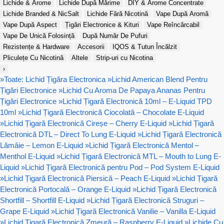
Lichide & Arome
Lichide După Mărime
DIY & Arome Concentrate
Lichide Branded & NicSalt
Lichide Fără Nicotină
Vape După Aromă
Vape După Aspect
Țigări Electronice & Kituri
Vape Reîncărcabil
Vape De Unică Folosință
După Număr De Pufuri
Rezistențe & Hardware
Accesorii
IQOS & Tutun Încălzit
Pliculețe Cu Nicotină
Altele
Strip-uri cu Nicotina
›
»
Toate: Lichid Țigăra Electronica
»
Lichid American Blend Pentru
Țigări Electronice
»
Lichid Cu Aroma De Papaya Ananas Pentru
Țigări Electronice
»
Lichid Țigară Electronică 10ml – E-Liquid TPD
10ml
»
Lichid Țigară Electronică Ciocolată – Chocolate E-Liquid
»
Lichid Țigară Electronică Cireșe – Cherry E-Liquid
»
Lichid Țigară
Electronică DTL – Direct To Lung E-Liquid
»
Lichid Țigară Electronică
Lămâie – Lemon E-Liquid
»
Lichid Țigară Electronică Mentol –
Menthol E-Liquid
»
Lichid Țigară Electronică MTL – Mouth to Lung E-
Liquid
»
Lichid Țigară Electronică pentru Pod – Pod System E-Liquid
»
Lichid Țigară Electronică Piersică – Peach E-Liquid
»
Lichid Țigară
Electronică Portocală – Orange E-Liquid
»
Lichid Țigară Electronică
Shortfill – Shortfill E-Liquid
»
Lichid Țigară Electronică Struguri –
Grape E-Liquid
»
Lichid Țigară Electronică Vanilie – Vanilla E-Liquid
»
Lichid Țigară Electronică Zmeură – Raspberry E-Liquid
»
Lichide Cu