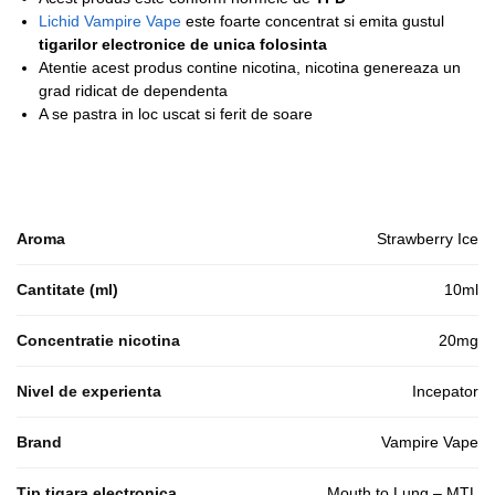
Lichid Vampire Vape
este foarte concentrat si emita gustul
tigarilor electronice de unica folosinta
Atentie acest produs contine nicotina, nicotina genereaza un
grad ridicat de dependenta
A se pastra in loc uscat si ferit de soare
Aroma
Strawberry Ice
Cantitate (ml)
10ml
Concentratie nicotina
20mg
Nivel de experienta
Incepator
Brand
Vampire Vape
Tip tigara electronica
Mouth to Lung – MTL