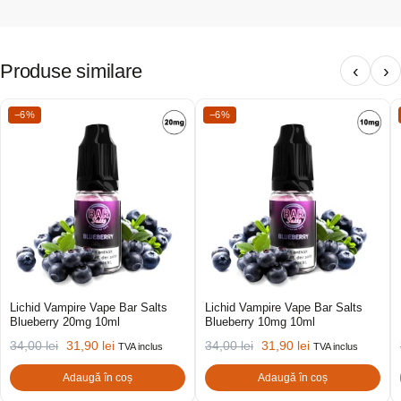
Produse similare
‹
›
−6%
−6%
Lichid Vampire Vape Bar Salts
Lichid Vampire Vape Bar Salts
Blueberry 20mg 10ml
Blueberry 10mg 10ml
34,00
lei
31,90
lei
34,00
lei
31,90
lei
TVA inclus
TVA inclus
Adaugă în coș
Adaugă în coș