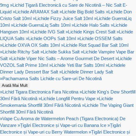
9mg
»
Lichid Țigară Electronică cu Sare de Nicotină – Nic Salt E-
Liquid
»
Lichide ARAMAX Salt
»
Lichide Big Bold Salts
»
Lichide Don
Cristo Salt 10ml
»
Lichide Fizzy Juice Salt 10ml
»
Lichide GuerraLiq
10ml
»
Lichide GuerraLiq Salts 10ml
»
Lichide Halo Salts
»
Lichide
Hangsen 10ml
»
Lichide IVG Salt
»
Lichide Kings Crest Salt
»
Lichide
LIQUA Salts
»
Lichide OOPs Salt 10ml
»
Lichide OSSEM Salts
»
Lichide OXVA OX Salts 10ml
»
Lichide Riot Squad Bar Salt 10ml
»
Lichide Ritchy Salt
»
Lichide Sukka Salt
»
Lichide Vampire Vape Bar
Salt
»
Lichide Viper Nic Salts – Arome Gourmet De Desert
»
Lichide
VOZOL Salt Prime 10ml
»
Lichide Yeti Bar Salts 10ml
»
Lichidele
Dinner Lady Dessert Bar Salt
»
Lichidele Dinner Lady Salt
»
Pachamama Salts Lichide cu Sare-uri De Nicotină
Arată Mai Mult
»
Lichid Tigara Electronica Fara Nicotina
»
Lichide King's Dew Shortfill
30ml Fără Nicotină
»
Lichide Longfill Pentru Vape
»
Lichide
Smokemania Shortfill 30ml Fără Nicotină
»
Lichide The Vaping Giant
Shortfill 30ml Fără Nicotină
»
Vape Cu Aroma de Watermelon Peach (Tigara Electronica) De
Vanzare
»
Țigări Electronice și Vape-uri cu Banana Ice
»
Țigări
Electronice și Vape-uri cu Berry Watermelon
»
Țigări Electronice și