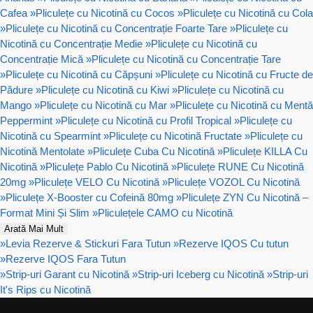
Cafea
»
Pliculețe cu Nicotină cu Cocos
»
Pliculețe cu Nicotină cu Cola
»
Pliculețe cu Nicotină cu Concentrație Foarte Tare
»
Pliculețe cu
Nicotină cu Concentrație Medie
»
Pliculețe cu Nicotină cu
Concentrație Mică
»
Pliculețe cu Nicotină cu Concentrație Tare
»
Pliculețe cu Nicotină cu Căpșuni
»
Pliculețe cu Nicotină cu Fructe de
Pădure
»
Pliculețe cu Nicotină cu Kiwi
»
Pliculețe cu Nicotină cu
Mango
»
Pliculețe cu Nicotină cu Mar
»
Pliculețe cu Nicotină cu Mentă
Peppermint
»
Pliculețe cu Nicotină cu Profil Tropical
»
Pliculețe cu
Nicotină cu Spearmint
»
Pliculețe cu Nicotină Fructate
»
Pliculețe cu
Nicotină Mentolate
»
Pliculețe Cuba Cu Nicotină
»
Pliculețe KILLA Cu
Nicotină
»
Pliculețe Pablo Cu Nicotină
»
Pliculețe RUNE Cu Nicotină
20mg
»
Pliculețe VELO Cu Nicotină
»
Pliculețe VOZOL Cu Nicotină
»
Pliculețe X-Booster cu Cofeină 80mg
»
Pliculețe ZYN Cu Nicotină –
Format Mini Și Slim
»
Pliculețele CAMO cu Nicotină
Arată Mai Mult
»
Levia Rezerve & Stickuri Fara Tutun
»
Rezerve IQOS Cu tutun
»
Rezerve IQOS Fara Tutun
»
Strip-uri Garant cu Nicotină
»
Strip-uri Iceberg cu Nicotină
»
Strip-uri
It's Rips cu Nicotină