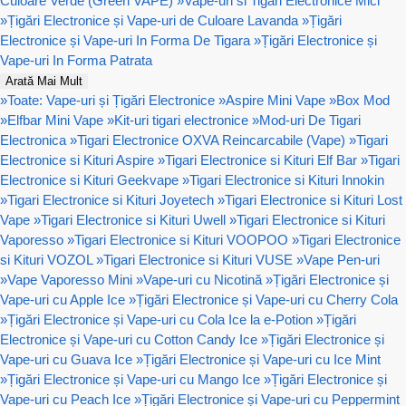
Culoare Verde (Green VAPE)
»
Vape-uri si Tigari Electronice Mici
»
Țigări Electronice și Vape-uri de Culoare Lavanda
»
Țigări
Electronice și Vape-uri In Forma De Tigara
»
Țigări Electronice și
Vape-uri In Forma Patrata
Arată Mai Mult
»
Toate: Vape-uri și Țigări Electronice
»
Aspire Mini Vape
»
Box Mod
»
Elfbar Mini Vape
»
Kit-uri tigari electronice
»
Mod-uri De Tigari
Electronica
»
Tigari Electronice OXVA Reincarcabile (Vape)
»
Tigari
Electronice si Kituri Aspire
»
Tigari Electronice si Kituri Elf Bar
»
Tigari
Electronice si Kituri Geekvape
»
Tigari Electronice si Kituri Innokin
»
Tigari Electronice si Kituri Joyetech
»
Tigari Electronice si Kituri Lost
Vape
»
Tigari Electronice si Kituri Uwell
»
Tigari Electronice si Kituri
Vaporesso
»
Tigari Electronice si Kituri VOOPOO
»
Tigari Electronice
si Kituri VOZOL
»
Tigari Electronice si Kituri VUSE
»
Vape Pen-uri
»
Vape Vaporesso Mini
»
Vape-uri cu Nicotină
»
Țigări Electronice și
Vape-uri cu Apple Ice
»
Țigări Electronice și Vape-uri cu Cherry Cola
»
Țigări Electronice și Vape-uri cu Cola Ice la e-Potion
»
Țigări
Electronice și Vape-uri cu Cotton Candy Ice
»
Țigări Electronice și
Vape-uri cu Guava Ice
»
Țigări Electronice și Vape-uri cu Ice Mint
»
Țigări Electronice și Vape-uri cu Mango Ice
»
Țigări Electronice și
Vape-uri cu Peach Ice
»
Țigări Electronice și Vape-uri cu Peppermint