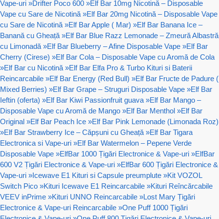
Vape-uri
»
Drifter Poco 600
»
Elf Bar 10mg Nicotină – Disposable
Vape cu Sare de Nicotină
»
Elf Bar 20mg Nicotină – Disposable Vape
cu Sare de Nicotină
»
Elf Bar Apple ( Mar)
»
Elf Bar Banana Ice –
Banană cu Gheață
»
Elf Bar Blue Razz Lemonade – Zmeură Albastră
cu Limonadă
»
Elf Bar Blueberry – Afine Disposable Vape
»
Elf Bar
Cherry (Cirese)
»
Elf Bar Cola – Disposable Vape cu Aromă de Cola
»
Elf Bar cu Nicotină
»
Elf Bar Elfa Pro & Turbo Kituri si Baterii
Reincarcabile
»
Elf Bar Energy (Red Bull)
»
Elf Bar Fructe de Padure (
Mixed Berries)
»
Elf Bar Grape – Struguri Disposable Vape
»
Elf Bar
Ieftin (oferta)
»
Elf Bar Kiwi Passionfruit guava
»
Elf Bar Mango –
Disposable Vape cu Aromă de Mango
»
Elf Bar Menthol
»
Elf Bar
Original
»
Elf Bar Peach Ice
»
Elf Bar Pink Lemonade (Limonada Roz)
»
Elf Bar Strawberry Ice – Căpșuni cu Gheață
»
Elf Bar Tigara
Electronica si Vape-uri
»
Elf Bar Watermelon – Pepene Verde
Disposable Vape
»
ElfBar 1000 Țigări Electronice & Vape-uri
»
ElfBar
600 V2 Țigări Electronice & Vape-uri
»
ElfBar 600 Țigări Electronice &
Vape-uri
»
Icewave E1 Kituri si Capsule preumplute
»
Kit VOZOL
Switch Pico
»
Kituri Icewave E1 Reincarcabile
»
Kituri Reîncărcabile
VEEV inPrime
»
Kituri UNNO Reincarcabile
»
Lost Mary Țigări
Electronice & Vape-uri Reincarcabile
»
One Puff 1000 Țigări
Electronice & Vape-uri
»
One Puff 800 Țigări Electronice & Vape-uri