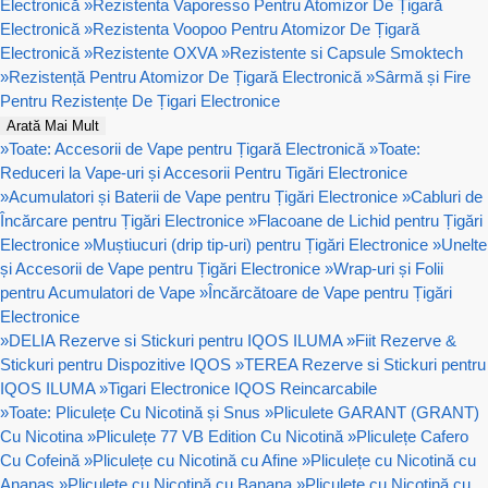
Electronică
»
Rezistenta Vaporesso Pentru Atomizor De Țigară
Electronică
»
Rezistenta Voopoo Pentru Atomizor De Țigară
Electronică
»
Rezistente OXVA
»
Rezistente si Capsule Smoktech
»
Rezistență Pentru Atomizor De Țigară Electronică
»
Sârmă și Fire
Pentru Rezistențe De Țigari Electronice
Arată Mai Mult
»
Toate: Accesorii de Vape pentru Țigară Electronică
»
Toate:
Reduceri la Vape-uri și Accesorii Pentru Tigări Electronice
»
Acumulatori și Baterii de Vape pentru Țigări Electronice
»
Cabluri de
Încărcare pentru Țigări Electronice
»
Flacoane de Lichid pentru Țigări
Electronice
»
Muștiucuri (drip tip-uri) pentru Țigări Electronice
»
Unelte
și Accesorii de Vape pentru Țigări Electronice
»
Wrap-uri și Folii
pentru Acumulatori de Vape
»
Încărcătoare de Vape pentru Țigări
Electronice
»
DELIA Rezerve si Stickuri pentru IQOS ILUMA
»
Fiit Rezerve &
Stickuri pentru Dispozitive IQOS
»
TEREA Rezerve si Stickuri pentru
IQOS ILUMA
»
Tigari Electronice IQOS Reincarcabile
»
Toate: Pliculețe Cu Nicotină și Snus
»
Pliculete GARANT (GRANT)
Cu Nicotina
»
Pliculețe 77 VB Edition Cu Nicotină
»
Pliculețe Cafero
Cu Cofeină
»
Pliculețe cu Nicotină cu Afine
»
Pliculețe cu Nicotină cu
Ananas
»
Pliculețe cu Nicotină cu Banana
»
Pliculețe cu Nicotină cu