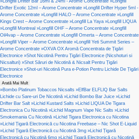
»
Longfill Drifter Bar 16ml & 24ml - Arome Concentrate
»
Longfill
Drifter Exotic 12ml – Arome Concentrate
»
Longfill Drifter Hyper 5ml -
Arome Concentrate
»
Longfill HALO – Arome Concentrate
»
Longfill
Kings Crest – Arome Concentrate
»
Longfill La Yaya
»
Longfill LIQUA
»
Longfill Montreal
»
Longfill OHF – Arome Concentrate
»
Longfill
Oil4vap – Arome Concentrate
»
Longfill Omerta – Arome Concentrate
»
Longfill Viper – Arome Concentrate
»
Longfill Yeti Summit Series –
Arome Concentrate
»
OXVA OX Aromă Concentrata de Țigări
Electronice
»
Shot Nicotină Pentru Țigări Electronice (Nicshoturi si
Nicsalturi)
»
Shot Săruri de Nicotină & Nicsalt Pentru Țigări
Electronice
»
Shot-uri Nicotină Pura e-Potion Pentru Lichide De Țigări
Electronice
Arată Mai Mult
»
Bombo Platinum Tobaccos Nicsalts
»
ElfBar ELFLIQ Bar Salts
Lichide cu Sare-uri De Nicotină
»
Lichid Bombo Bar Juice
»
Lichid
Drifter Bar Salt
»
Lichid Kustard Salts
»
Lichid LIQUA De Tigara
Electronica Cu Nicotină
»
Lichid Magnum Vape Nic Salts
»
Lichid
Smokemania Cu Nicotină
»
Lichid Tigara Electronica cu Nicotina
»
Lichid Țigară Electronică cu Nicotina Freebase – Nic Shot E-Liquid
»
Lichid Țigară Electronică cu Nicotină 3mg
»
Lichid Țigară
Electronică cu Nicotină 6mg
»
Lichid Țigară Electronică cu Nicotină