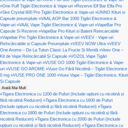
»
One Puff Țigări Electronice & Vape-uri
»
Rezerve Elf Bar Elfa Pro
»
Ske Crystal 600 Pro Țigări Electronice & Vape-uri
»
UNNO Kituri si
Capsule preumplute
»
VAAL AOP Bar 1000 Țigări Electronice &
Vape-uri
»
VAAL Vape Țigări Electronice & Vape-uri
»
VapeBar Pro
Capsule Si Rezerve
»
VapeBar Pro Kituri si Baterii Reincarcabile
»
Vapebar Pro Țigări Electronice & Vape-uri
»
VEEV - Vape-uri
Reîncărcabile și Capsule Preumplute
»
VEEV NOW Ultra
»
VEEV
One Arome – De La Tutun Clasic La Fructe Și Mentă
»
Veev One –
Kit de Vape Reîncărcabil Și Capsule
»
VOZOL Vape Țigări
Electronice & Vape-uri
»
VUSE GO 1000 Țigări Electronice & Vape-
uri
»
VUSE GO AROME
»
Vuse Go Fără Nicotină – Țigări Electronice
0 mg
»
VUSE PRO ONE 1000
»
Vuse Vape – Țigări Electronice, Kituri
Și Capsule
Arată Mai Mult
»
Tigara Electronica cu 1200 de Pufuri (Include opțiuni cu nicotină și
fără nicotină Reduceri)
»
Tigara Electronica cu 1600 de Pufuri
(Include opțiuni cu nicotină și fără nicotină Reduceri)
»
Tigara
Electronica cu 1800 de Pufuri (Include opțiuni cu nicotină și fără
nicotină Reduceri)
»
Tigara Electronica cu 2000 de Pufuri (Include
opțiuni cu nicotină și fără nicotină Reduceri)
»
Tigara Electronica cu