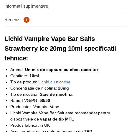
Informații suplimentare
Recenzii
1
Lichid Vampire Vape Bar Salts
Strawberry Ice 20mg 10ml specificatii
tehnice:
Aroma:
Un mix de capsuni cu efect racoritor
Cantitate:
10ml
Tip de produs:
Lichid cu nicotina
Concentratie de nicotina:
2
0mg
Tip de nicotina:
Sare de nicotina
Raport VG/PG:
50/50
Producator: Vampire Vape
Lichid Vampire Vape Bar Salt este recomandat pentru
dispozitivele de
vapat de tip MTL
Produs fabricat in UK
Acest produs este conform normele de
TPD