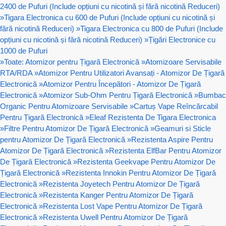
2400 de Pufuri (Include opțiuni cu nicotină și fără nicotină Reduceri)
»
Tigara Electronica cu 600 de Pufuri (Include opțiuni cu nicotină și
fără nicotină Reduceri)
»
Tigara Electronica cu 800 de Pufuri (Include
opțiuni cu nicotină și fără nicotină Reduceri)
»
Țigări Electronice cu
1000 de Pufuri
»
Toate: Atomizor pentru Țigară Electronică
»
Atomizoare Servisabile
RTA/RDA
»
Atomizor Pentru Utilizatori Avansați - Atomizor De Țigară
Electronică
»
Atomizor Pentru Începători - Atomizor De Țigară
Electronică
»
Atomizor Sub-Ohm Pentru Țigară Electronică
»
Bumbac
Organic Pentru Atomizoare Servisabile
»
Cartuș Vape Reîncărcabil
Pentru Țigară Electronică
»
Eleaf Rezistenta De Tigara Electronica
»
Filtre Pentru Atomizor De Țigară Electronică
»
Geamuri si Sticle
pentru Atomizor De Țigară Electronică
»
Rezistenta Aspire Pentru
Atomizor De Țigară Electronică
»
Rezistenta ElfBar Pentru Atomizor
De Țigară Electronică
»
Rezistenta Geekvape Pentru Atomizor De
Țigară Electronică
»
Rezistenta Innokin Pentru Atomizor De Țigară
Electronică
»
Rezistenta Joyetech Pentru Atomizor De Țigară
Electronică
»
Rezistenta Kanger Pentru Atomizor De Țigară
Electronică
»
Rezistenta Lost Vape Pentru Atomizor De Țigară
Electronică
»
Rezistenta Uwell Pentru Atomizor De Țigară