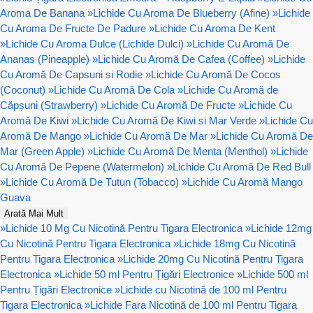
Aroma De Banana
»
Lichide Cu Aroma De Blueberry (Afine)
»
Lichide
Cu Aroma De Fructe De Padure
»
Lichide Cu Aroma De Kent
»
Lichide Cu Aroma Dulce (Lichide Dulci)
»
Lichide Cu Aromă De
Ananas (Pineapple)
»
Lichide Cu Aromă De Cafea (Coffee)
»
Lichide
Cu Aromă De Capsuni si Rodie
»
Lichide Cu Aromă De Cocos
(Coconut)
»
Lichide Cu Aromă De Cola
»
Lichide Cu Aromă de
Căpșuni (Strawberry)
»
Lichide Cu Aromă De Fructe
»
Lichide Cu
Aromă De Kiwi
»
Lichide Cu Aromă De Kiwi si Mar Verde
»
Lichide Cu
Aromă De Mango
»
Lichide Cu Aromă De Mar
»
Lichide Cu Aromă De
Mar (Green Apple)
»
Lichide Cu Aromă De Menta (Menthol)
»
Lichide
Cu Aromă De Pepene (Watermelon)
»
Lichide Cu Aromă De Red Bull
»
Lichide Cu Aromă De Tutun (Tobacco)
»
Lichide Cu Aromă Mango
Guava
Arată Mai Mult
»
Lichide 10 Mg Cu Nicotină Pentru Tigara Electronica
»
Lichide 12mg
Cu Nicotină Pentru Tigara Electronica
»
Lichide 18mg Cu Nicotină
Pentru Tigara Electronica
»
Lichide 20mg Cu Nicotină Pentru Tigara
Electronica
»
Lichide 50 ml Pentru Țigări Electronice
»
Lichide 500 ml
Pentru Țigări Electronice
»
Lichide cu Nicotină de 100 ml Pentru
Tigara Electronica
»
Lichide Fara Nicotină de 100 ml Pentru Tigara