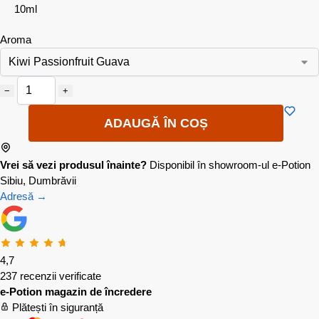
10ml
Aroma
−
+
ADAUGĂ ÎN COȘ
Vrei să vezi produsul înainte?
Disponibil în showroom-ul e-Potion
Sibiu, Dumbrăvii
Adresă →
4,7
237 recenzii verificate
e-Potion magazin de încredere
Plătești în siguranță