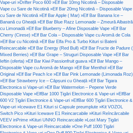
Vape-uri
»
Drifter Poco 600
»
Elf Bar 10mg Nicotină – Disposable
Vape cu Sare de Nicotină
»
Elf Bar 20mg Nicotină – Disposable Vape
cu Sare de Nicotină
»
Elf Bar Apple ( Mar)
»
Elf Bar Banana Ice –
Banană cu Gheață
»
Elf Bar Blue Razz Lemonade – Zmeură Albastră
cu Limonadă
»
Elf Bar Blueberry – Afine Disposable Vape
»
Elf Bar
Cherry (Cirese)
»
Elf Bar Cola – Disposable Vape cu Aromă de Cola
»
Elf Bar cu Nicotină
»
Elf Bar Elfa Pro & Turbo Kituri si Baterii
Reincarcabile
»
Elf Bar Energy (Red Bull)
»
Elf Bar Fructe de Padure (
Mixed Berries)
»
Elf Bar Grape – Struguri Disposable Vape
»
Elf Bar
Ieftin (oferta)
»
Elf Bar Kiwi Passionfruit guava
»
Elf Bar Mango –
Disposable Vape cu Aromă de Mango
»
Elf Bar Menthol
»
Elf Bar
Original
»
Elf Bar Peach Ice
»
Elf Bar Pink Lemonade (Limonada Roz)
»
Elf Bar Strawberry Ice – Căpșuni cu Gheață
»
Elf Bar Tigara
Electronica si Vape-uri
»
Elf Bar Watermelon – Pepene Verde
Disposable Vape
»
ElfBar 1000 Țigări Electronice & Vape-uri
»
ElfBar
600 V2 Țigări Electronice & Vape-uri
»
ElfBar 600 Țigări Electronice &
Vape-uri
»
Icewave E1 Kituri si Capsule preumplute
»
Kit VOZOL
Switch Pico
»
Kituri Icewave E1 Reincarcabile
»
Kituri Reîncărcabile
VEEV inPrime
»
Kituri UNNO Reincarcabile
»
Lost Mary Țigări
Electronice & Vape-uri Reincarcabile
»
One Puff 1000 Țigări
Electronice & Vape-uri
»
One Puff 800 Țigări Electronice & Vape-uri