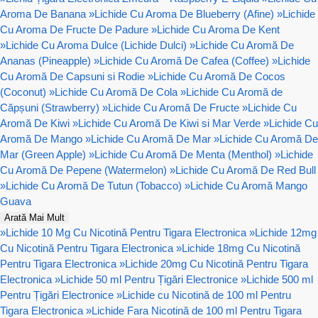
Aroma De Banana
»
Lichide Cu Aroma De Blueberry (Afine)
»
Lichide
Cu Aroma De Fructe De Padure
»
Lichide Cu Aroma De Kent
»
Lichide Cu Aroma Dulce (Lichide Dulci)
»
Lichide Cu Aromă De
Ananas (Pineapple)
»
Lichide Cu Aromă De Cafea (Coffee)
»
Lichide
Cu Aromă De Capsuni si Rodie
»
Lichide Cu Aromă De Cocos
(Coconut)
»
Lichide Cu Aromă De Cola
»
Lichide Cu Aromă de
Căpșuni (Strawberry)
»
Lichide Cu Aromă De Fructe
»
Lichide Cu
Aromă De Kiwi
»
Lichide Cu Aromă De Kiwi si Mar Verde
»
Lichide Cu
Aromă De Mango
»
Lichide Cu Aromă De Mar
»
Lichide Cu Aromă De
Mar (Green Apple)
»
Lichide Cu Aromă De Menta (Menthol)
»
Lichide
Cu Aromă De Pepene (Watermelon)
»
Lichide Cu Aromă De Red Bull
»
Lichide Cu Aromă De Tutun (Tobacco)
»
Lichide Cu Aromă Mango
Guava
Arată Mai Mult
»
Lichide 10 Mg Cu Nicotină Pentru Tigara Electronica
»
Lichide 12mg
Cu Nicotină Pentru Tigara Electronica
»
Lichide 18mg Cu Nicotină
Pentru Tigara Electronica
»
Lichide 20mg Cu Nicotină Pentru Tigara
Electronica
»
Lichide 50 ml Pentru Țigări Electronice
»
Lichide 500 ml
Pentru Țigări Electronice
»
Lichide cu Nicotină de 100 ml Pentru
Tigara Electronica
»
Lichide Fara Nicotină de 100 ml Pentru Tigara