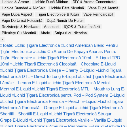
Lichide & Arome
Lichide După Mărime
DIY & Arome Concentrate
Lichide Branded & NicSalt
Lichide Fără Nicotină
Vape După Aromă
Vape După Aspect
Țigări Electronice & Kituri
Vape Reîncărcabil
Vape De Unică Folosință
După Număr De Pufuri
Rezistențe & Hardware
Accesorii
IQOS & Tutun Încălzit
Pliculețe Cu Nicotină
Altele
Strip-uri cu Nicotina
›
»
Toate: Lichid Țigăra Electronica
»
Lichid American Blend Pentru
Țigări Electronice
»
Lichid Cu Aroma De Papaya Ananas Pentru
Țigări Electronice
»
Lichid Țigară Electronică 10ml – E-Liquid TPD
10ml
»
Lichid Țigară Electronică Ciocolată – Chocolate E-Liquid
»
Lichid Țigară Electronică Cireșe – Cherry E-Liquid
»
Lichid Țigară
Electronică DTL – Direct To Lung E-Liquid
»
Lichid Țigară Electronică
Lămâie – Lemon E-Liquid
»
Lichid Țigară Electronică Mentol –
Menthol E-Liquid
»
Lichid Țigară Electronică MTL – Mouth to Lung E-
Liquid
»
Lichid Țigară Electronică pentru Pod – Pod System E-Liquid
»
Lichid Țigară Electronică Piersică – Peach E-Liquid
»
Lichid Țigară
Electronică Portocală – Orange E-Liquid
»
Lichid Țigară Electronică
Shortfill – Shortfill E-Liquid
»
Lichid Țigară Electronică Struguri –
Grape E-Liquid
»
Lichid Țigară Electronică Vanilie – Vanilla E-Liquid
»
Lichid Țigară Electronică Zmeură – Raspberry E-Liquid
»
Lichide Cu