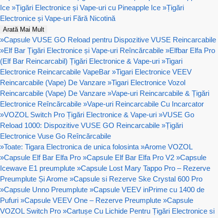
Ice
»
Țigări Electronice și Vape-uri cu Pineapple Ice
»
Țigări
Electronice și Vape-uri Fără Nicotină
Arată Mai Mult
»
Capsule VUSE GO Reload pentru Dispozitive VUSE Reincarcabile
»
Elf Bar Țigări Electronice și Vape-uri Reîncărcabile
»
Elfbar Elfa Pro
(Elf Bar Reincarcabil) Țigări Electronice & Vape-uri
»
Tigari
Electronice Reincarcabile VapeBar
»
Tigari Electronice VEEV
Reincarcabile (Vape) De Vanzare
»
Tigari Electronice Vozol
Reincarcabile (Vape) De Vanzare
»
Vape-uri Reincarcabile & Țigări
Electronice Reîncărcabile
»
Vape-uri Reincarcabile Cu Incarcator
»
VOZOL Switch Pro Țigări Electronice & Vape-uri
»
VUSE Go
Reload 1000: Dispozitive VUSE GO Reincarcabile
»
Țigări
Electronice Vuse Go Reîncărcabile
»
Toate: Tigara Electronica de unica folosinta
»
Arome VOZOL
»
Capsule Elf Bar Elfa Pro
»
Capsule Elf Bar Elfa Pro V2
»
Capsule
Icewave E1 preumplute
»
Capsule Lost Mary Tappo Pro – Rezerve
Preumplute Și Arome
»
Capsule si Rezerve Ske Crystal 600 Pro
»
Capsule Unno Preumplute
»
Capsule VEEV inPrime cu 1400 de
Pufuri
»
Capsule VEEV One – Rezerve Preumplute
»
Capsule
VOZOL Switch Pro
»
Cartușe Cu Lichide Pentru Țigări Electronice si