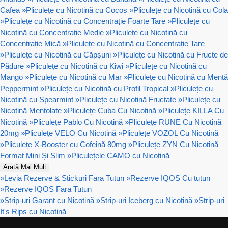
Cafea
»
Pliculețe cu Nicotină cu Cocos
»
Pliculețe cu Nicotină cu Cola
»
Pliculețe cu Nicotină cu Concentrație Foarte Tare
»
Pliculețe cu
Nicotină cu Concentrație Medie
»
Pliculețe cu Nicotină cu
Concentrație Mică
»
Pliculețe cu Nicotină cu Concentrație Tare
»
Pliculețe cu Nicotină cu Căpșuni
»
Pliculețe cu Nicotină cu Fructe de
Pădure
»
Pliculețe cu Nicotină cu Kiwi
»
Pliculețe cu Nicotină cu
Mango
»
Pliculețe cu Nicotină cu Mar
»
Pliculețe cu Nicotină cu Mentă
Peppermint
»
Pliculețe cu Nicotină cu Profil Tropical
»
Pliculețe cu
Nicotină cu Spearmint
»
Pliculețe cu Nicotină Fructate
»
Pliculețe cu
Nicotină Mentolate
»
Pliculețe Cuba Cu Nicotină
»
Pliculețe KILLA Cu
Nicotină
»
Pliculețe Pablo Cu Nicotină
»
Pliculețe RUNE Cu Nicotină
20mg
»
Pliculețe VELO Cu Nicotină
»
Pliculețe VOZOL Cu Nicotină
»
Pliculețe X-Booster cu Cofeină 80mg
»
Pliculețe ZYN Cu Nicotină –
Format Mini Și Slim
»
Pliculețele CAMO cu Nicotină
Arată Mai Mult
»
Levia Rezerve & Stickuri Fara Tutun
»
Rezerve IQOS Cu tutun
»
Rezerve IQOS Fara Tutun
»
Strip-uri Garant cu Nicotină
»
Strip-uri Iceberg cu Nicotină
»
Strip-uri
It's Rips cu Nicotină