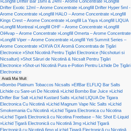
»
Longfill Drifter Bar 16ml & 24ml - Arome Concentrate
»
Longfill
Drifter Exotic 12ml – Arome Concentrate
»
Longfill Drifter Hyper 5ml -
Arome Concentrate
»
Longfill HALO – Arome Concentrate
»
Longfill
Kings Crest – Arome Concentrate
»
Longfill La Yaya
»
Longfill LIQUA
»
Longfill Montreal
»
Longfill OHF – Arome Concentrate
»
Longfill
Oil4vap – Arome Concentrate
»
Longfill Omerta – Arome Concentrate
»
Longfill Viper – Arome Concentrate
»
Longfill Yeti Summit Series –
Arome Concentrate
»
OXVA OX Aromă Concentrata de Țigări
Electronice
»
Shot Nicotină Pentru Țigări Electronice (Nicshoturi si
Nicsalturi)
»
Shot Săruri de Nicotină & Nicsalt Pentru Țigări
Electronice
»
Shot-uri Nicotină Pura e-Potion Pentru Lichide De Țigări
Electronice
Arată Mai Mult
»
Bombo Platinum Tobaccos Nicsalts
»
ElfBar ELFLIQ Bar Salts
Lichide cu Sare-uri De Nicotină
»
Lichid Bombo Bar Juice
»
Lichid
Drifter Bar Salt
»
Lichid Kustard Salts
»
Lichid LIQUA De Tigara
Electronica Cu Nicotină
»
Lichid Magnum Vape Nic Salts
»
Lichid
Smokemania Cu Nicotină
»
Lichid Tigara Electronica cu Nicotina
»
Lichid Țigară Electronică cu Nicotina Freebase – Nic Shot E-Liquid
»
Lichid Țigară Electronică cu Nicotină 3mg
»
Lichid Țigară
Electronică cu Nicotină 6mg
»
Lichid Țigară Electronică cu Nicotină