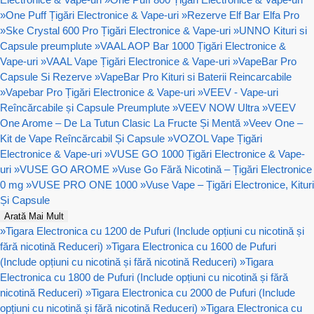
»
One Puff Țigări Electronice & Vape-uri
»
Rezerve Elf Bar Elfa Pro
»
Ske Crystal 600 Pro Țigări Electronice & Vape-uri
»
UNNO Kituri si
Capsule preumplute
»
VAAL AOP Bar 1000 Țigări Electronice &
Vape-uri
»
VAAL Vape Țigări Electronice & Vape-uri
»
VapeBar Pro
Capsule Si Rezerve
»
VapeBar Pro Kituri si Baterii Reincarcabile
»
Vapebar Pro Țigări Electronice & Vape-uri
»
VEEV - Vape-uri
Reîncărcabile și Capsule Preumplute
»
VEEV NOW Ultra
»
VEEV
One Arome – De La Tutun Clasic La Fructe Și Mentă
»
Veev One –
Kit de Vape Reîncărcabil Și Capsule
»
VOZOL Vape Țigări
Electronice & Vape-uri
»
VUSE GO 1000 Țigări Electronice & Vape-
uri
»
VUSE GO AROME
»
Vuse Go Fără Nicotină – Țigări Electronice
0 mg
»
VUSE PRO ONE 1000
»
Vuse Vape – Țigări Electronice, Kituri
Și Capsule
Arată Mai Mult
»
Tigara Electronica cu 1200 de Pufuri (Include opțiuni cu nicotină și
fără nicotină Reduceri)
»
Tigara Electronica cu 1600 de Pufuri
(Include opțiuni cu nicotină și fără nicotină Reduceri)
»
Tigara
Electronica cu 1800 de Pufuri (Include opțiuni cu nicotină și fără
nicotină Reduceri)
»
Tigara Electronica cu 2000 de Pufuri (Include
opțiuni cu nicotină și fără nicotină Reduceri)
»
Tigara Electronica cu