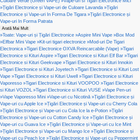
Culoare Verde (Green VAPE)
»
Vape-uri si Tigari Electronice Mici
»
Țigări Electronice și Vape-uri de Culoare Lavanda
»
Țigări
Electronice și Vape-uri In Forma De Tigara
»
Țigări Electronice și
Vape-uri In Forma Patrata
Arată Mai Mult
»
Toate: Vape-uri și Țigări Electronice
»
Aspire Mini Vape
»
Box Mod
»
Elfbar Mini Vape
»
Kit-uri tigari electronice
»
Mod-uri De Tigari
Electronica
»
Tigari Electronice OXVA Reincarcabile (Vape)
»
Tigari
Electronice si Kituri Aspire
»
Tigari Electronice si Kituri Elf Bar
»
Tigari
Electronice si Kituri Geekvape
»
Tigari Electronice si Kituri Innokin
»
Tigari Electronice si Kituri Joyetech
»
Tigari Electronice si Kituri Lost
Vape
»
Tigari Electronice si Kituri Uwell
»
Tigari Electronice si Kituri
Vaporesso
»
Tigari Electronice si Kituri VOOPOO
»
Tigari Electronice
si Kituri VOZOL
»
Tigari Electronice si Kituri VUSE
»
Vape Pen-uri
»
Vape Vaporesso Mini
»
Vape-uri cu Nicotină
»
Țigări Electronice și
Vape-uri cu Apple Ice
»
Țigări Electronice și Vape-uri cu Cherry Cola
»
Țigări Electronice și Vape-uri cu Cola Ice la e-Potion
»
Țigări
Electronice și Vape-uri cu Cotton Candy Ice
»
Țigări Electronice și
Vape-uri cu Guava Ice
»
Țigări Electronice și Vape-uri cu Ice Mint
»
Țigări Electronice și Vape-uri cu Mango Ice
»
Țigări Electronice și
Vape-uri cu Peach Ice
»
Țigări Electronice și Vape-uri cu Peppermint