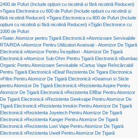
2400 de Pufuri (Include opțiuni cu nicotină și fără nicotină Reduceri)
»
Tigara Electronica cu 600 de Pufuri (Include opțiuni cu nicotină și
fără nicotină Reduceri)
»
Tigara Electronica cu 800 de Pufuri (Include
opțiuni cu nicotină și fără nicotină Reduceri)
»
Țigări Electronice cu
1000 de Pufuri
»
Toate: Atomizor pentru Țigară Electronică
»
Atomizoare Servisabile
RTA/RDA
»
Atomizor Pentru Utilizatori Avansați - Atomizor De Țigară
Electronică
»
Atomizor Pentru Începători - Atomizor De Țigară
Electronică
»
Atomizor Sub-Ohm Pentru Țigară Electronică
»
Bumbac
Organic Pentru Atomizoare Servisabile
»
Cartuș Vape Reîncărcabil
Pentru Țigară Electronică
»
Eleaf Rezistenta De Tigara Electronica
»
Filtre Pentru Atomizor De Țigară Electronică
»
Geamuri si Sticle
pentru Atomizor De Țigară Electronică
»
Rezistenta Aspire Pentru
Atomizor De Țigară Electronică
»
Rezistenta ElfBar Pentru Atomizor
De Țigară Electronică
»
Rezistenta Geekvape Pentru Atomizor De
Țigară Electronică
»
Rezistenta Innokin Pentru Atomizor De Țigară
Electronică
»
Rezistenta Joyetech Pentru Atomizor De Țigară
Electronică
»
Rezistenta Kanger Pentru Atomizor De Țigară
Electronică
»
Rezistenta Lost Vape Pentru Atomizor De Țigară
Electronică
»
Rezistenta Uwell Pentru Atomizor De Țigară