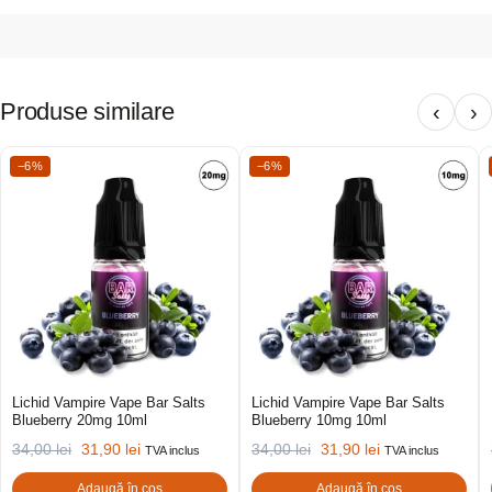
Produse similare
‹
›
−6%
−6%
Lichid Vampire Vape Bar Salts
Lichid Vampire Vape Bar Salts
Blueberry 20mg 10ml
Blueberry 10mg 10ml
34,00
lei
31,90
lei
34,00
lei
31,90
lei
TVA inclus
TVA inclus
Adaugă în coș
Adaugă în coș