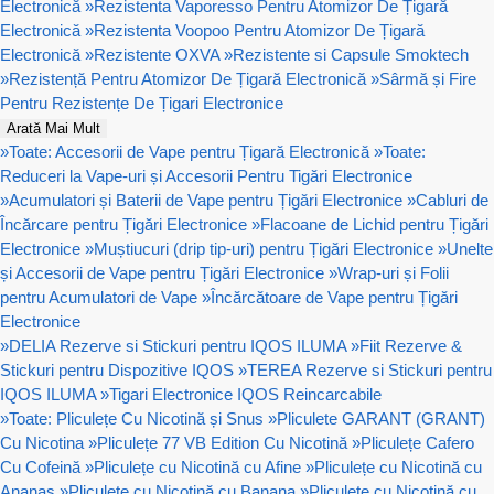
Electronică
»
Rezistenta Vaporesso Pentru Atomizor De Țigară
Electronică
»
Rezistenta Voopoo Pentru Atomizor De Țigară
Electronică
»
Rezistente OXVA
»
Rezistente si Capsule Smoktech
»
Rezistență Pentru Atomizor De Țigară Electronică
»
Sârmă și Fire
Pentru Rezistențe De Țigari Electronice
Arată Mai Mult
»
Toate: Accesorii de Vape pentru Țigară Electronică
»
Toate:
Reduceri la Vape-uri și Accesorii Pentru Tigări Electronice
»
Acumulatori și Baterii de Vape pentru Țigări Electronice
»
Cabluri de
Încărcare pentru Țigări Electronice
»
Flacoane de Lichid pentru Țigări
Electronice
»
Muștiucuri (drip tip-uri) pentru Țigări Electronice
»
Unelte
și Accesorii de Vape pentru Țigări Electronice
»
Wrap-uri și Folii
pentru Acumulatori de Vape
»
Încărcătoare de Vape pentru Țigări
Electronice
»
DELIA Rezerve si Stickuri pentru IQOS ILUMA
»
Fiit Rezerve &
Stickuri pentru Dispozitive IQOS
»
TEREA Rezerve si Stickuri pentru
IQOS ILUMA
»
Tigari Electronice IQOS Reincarcabile
»
Toate: Pliculețe Cu Nicotină și Snus
»
Pliculete GARANT (GRANT)
Cu Nicotina
»
Pliculețe 77 VB Edition Cu Nicotină
»
Pliculețe Cafero
Cu Cofeină
»
Pliculețe cu Nicotină cu Afine
»
Pliculețe cu Nicotină cu
Ananas
»
Pliculețe cu Nicotină cu Banana
»
Pliculețe cu Nicotină cu