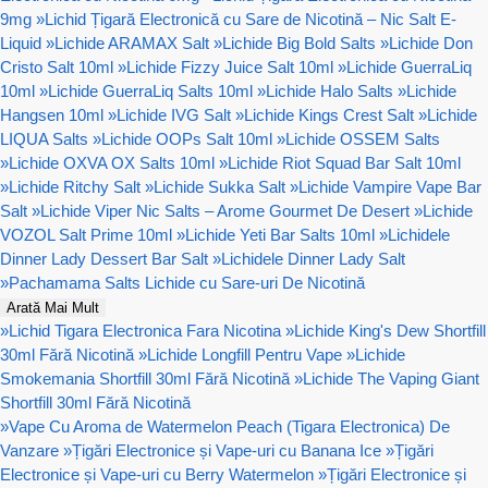
9mg
»
Lichid Țigară Electronică cu Sare de Nicotină – Nic Salt E-
Liquid
»
Lichide ARAMAX Salt
»
Lichide Big Bold Salts
»
Lichide Don
Cristo Salt 10ml
»
Lichide Fizzy Juice Salt 10ml
»
Lichide GuerraLiq
10ml
»
Lichide GuerraLiq Salts 10ml
»
Lichide Halo Salts
»
Lichide
Hangsen 10ml
»
Lichide IVG Salt
»
Lichide Kings Crest Salt
»
Lichide
LIQUA Salts
»
Lichide OOPs Salt 10ml
»
Lichide OSSEM Salts
»
Lichide OXVA OX Salts 10ml
»
Lichide Riot Squad Bar Salt 10ml
»
Lichide Ritchy Salt
»
Lichide Sukka Salt
»
Lichide Vampire Vape Bar
Salt
»
Lichide Viper Nic Salts – Arome Gourmet De Desert
»
Lichide
VOZOL Salt Prime 10ml
»
Lichide Yeti Bar Salts 10ml
»
Lichidele
Dinner Lady Dessert Bar Salt
»
Lichidele Dinner Lady Salt
»
Pachamama Salts Lichide cu Sare-uri De Nicotină
Arată Mai Mult
»
Lichid Tigara Electronica Fara Nicotina
»
Lichide King's Dew Shortfill
30ml Fără Nicotină
»
Lichide Longfill Pentru Vape
»
Lichide
Smokemania Shortfill 30ml Fără Nicotină
»
Lichide The Vaping Giant
Shortfill 30ml Fără Nicotină
»
Vape Cu Aroma de Watermelon Peach (Tigara Electronica) De
Vanzare
»
Țigări Electronice și Vape-uri cu Banana Ice
»
Țigări
Electronice și Vape-uri cu Berry Watermelon
»
Țigări Electronice și