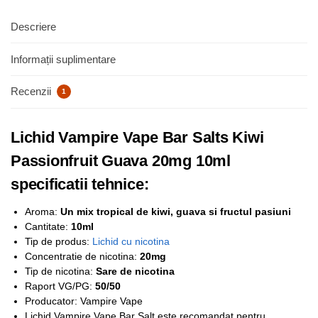
Descriere
Informații suplimentare
Recenzii
1
Lichid Vampire Vape Bar Salts Kiwi
Passionfruit Guava 20mg 10ml
specificatii tehnice:
Aroma:
Un mix tropical de kiwi, guava si fructul pasiuni
Cantitate:
10ml
Tip de produs:
Lichid cu nicotina
Concentratie de nicotina:
2
0mg
Tip de nicotina:
Sare de nicotina
Raport VG/PG:
50/50
Producator: Vampire Vape
Lichid Vampire Vape Bar Salt este recomandat pentru