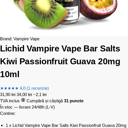
Brand:
Vampire Vape
Lichid Vampire Vape Bar Salts
Kiwi Passionfruit Guava 20mg
10ml
★
★
★
★
★
4,0 (1 recenzie)
31,90
lei
34,00
lei
−2,1 lei
TVA inclus
Cumpără și câștigă
31 puncte
În stoc — livrare 24/48h
(L-V)
Contine:
1 x Lichid Vampire Vape Bar Salts Kiwi Passionfruit Guava 20mg