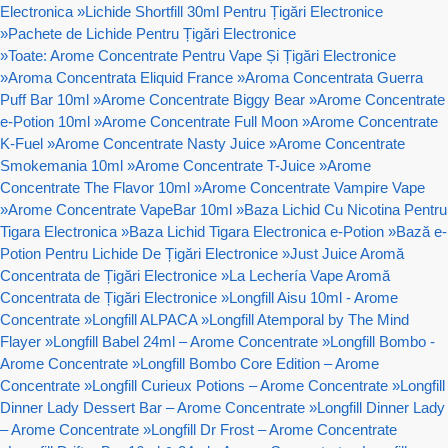
Electronica
»
Lichide Shortfill 30ml Pentru Țigări Electronice
»
Pachete de Lichide Pentru Țigări Electronice
»
Toate: Arome Concentrate Pentru Vape Și Țigări Electronice
»
Aroma Concentrata Eliquid France
»
Aroma Concentrata Guerra
Puff Bar 10ml
»
Arome Concentrate Biggy Bear
»
Arome Concentrate
e-Potion 10ml
»
Arome Concentrate Full Moon
»
Arome Concentrate
K-Fuel
»
Arome Concentrate Nasty Juice
»
Arome Concentrate
Smokemania 10ml
»
Arome Concentrate T-Juice
»
Arome
Concentrate The Flavor 10ml
»
Arome Concentrate Vampire Vape
»
Arome Concentrate VapeBar 10ml
»
Baza Lichid Cu Nicotina Pentru
Tigara Electronica
»
Baza Lichid Tigara Electronica e-Potion
»
Bază e-
Potion Pentru Lichide De Țigări Electronice
»
Just Juice Aromă
Concentrata de Țigări Electronice
»
La Lechería Vape Aromă
Concentrata de Țigări Electronice
»
Longfill Aisu 10ml - Arome
Concentrate
»
Longfill ALPACA
»
Longfill Atemporal by The Mind
Flayer
»
Longfill Babel 24ml – Arome Concentrate
»
Longfill Bombo -
Arome Concentrate
»
Longfill Bombo Core Edition – Arome
Concentrate
»
Longfill Curieux Potions – Arome Concentrate
»
Longfill
Dinner Lady Dessert Bar – Arome Concentrate
»
Longfill Dinner Lady
– Arome Concentrate
»
Longfill Dr Frost – Arome Concentrate