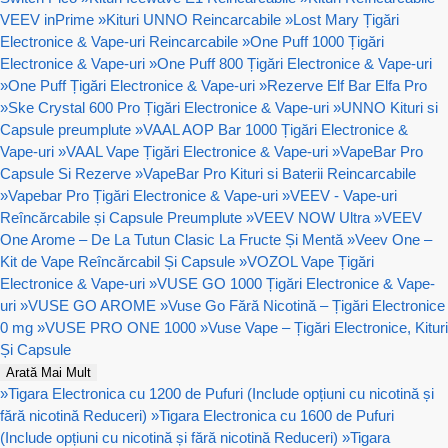
VEEV inPrime
»
Kituri UNNO Reincarcabile
»
Lost Mary Țigări
Electronice & Vape-uri Reincarcabile
»
One Puff 1000 Țigări
Electronice & Vape-uri
»
One Puff 800 Țigări Electronice & Vape-uri
»
One Puff Țigări Electronice & Vape-uri
»
Rezerve Elf Bar Elfa Pro
»
Ske Crystal 600 Pro Țigări Electronice & Vape-uri
»
UNNO Kituri si
Capsule preumplute
»
VAAL AOP Bar 1000 Țigări Electronice &
Vape-uri
»
VAAL Vape Țigări Electronice & Vape-uri
»
VapeBar Pro
Capsule Si Rezerve
»
VapeBar Pro Kituri si Baterii Reincarcabile
»
Vapebar Pro Țigări Electronice & Vape-uri
»
VEEV - Vape-uri
Reîncărcabile și Capsule Preumplute
»
VEEV NOW Ultra
»
VEEV
One Arome – De La Tutun Clasic La Fructe Și Mentă
»
Veev One –
Kit de Vape Reîncărcabil Și Capsule
»
VOZOL Vape Țigări
Electronice & Vape-uri
»
VUSE GO 1000 Țigări Electronice & Vape-
uri
»
VUSE GO AROME
»
Vuse Go Fără Nicotină – Țigări Electronice
0 mg
»
VUSE PRO ONE 1000
»
Vuse Vape – Țigări Electronice, Kituri
Și Capsule
Arată Mai Mult
»
Tigara Electronica cu 1200 de Pufuri (Include opțiuni cu nicotină și
fără nicotină Reduceri)
»
Tigara Electronica cu 1600 de Pufuri
(Include opțiuni cu nicotină și fără nicotină Reduceri)
»
Tigara