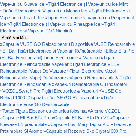
Vape-uri cu Guava Ice
»
Țigări Electronice și Vape-uri cu Ice Mint
»
Țigări Electronice și Vape-uri cu Mango Ice
»
Țigări Electronice și
Vape-uri cu Peach Ice
»
Țigări Electronice și Vape-uri cu Peppermint
Ice
»
Țigări Electronice și Vape-uri cu Pineapple Ice
»
Țigări
Electronice și Vape-uri Fără Nicotină
Arată Mai Mult
»
Capsule VUSE GO Reload pentru Dispozitive VUSE Reincarcabile
»
Elf Bar Țigări Electronice și Vape-uri Reîncărcabile
»
Elfbar Elfa Pro
(Elf Bar Reincarcabil) Țigări Electronice & Vape-uri
»
Tigari
Electronice Reincarcabile VapeBar
»
Tigari Electronice VEEV
Reincarcabile (Vape) De Vanzare
»
Tigari Electronice Vozol
Reincarcabile (Vape) De Vanzare
»
Vape-uri Reincarcabile & Țigări
Electronice Reîncărcabile
»
Vape-uri Reincarcabile Cu Incarcator
»
VOZOL Switch Pro Țigări Electronice & Vape-uri
»
VUSE Go
Reload 1000: Dispozitive VUSE GO Reincarcabile
»
Țigări
Electronice Vuse Go Reîncărcabile
»
Toate: Tigara Electronica de unica folosinta
»
Arome VOZOL
»
Capsule Elf Bar Elfa Pro
»
Capsule Elf Bar Elfa Pro V2
»
Capsule
Icewave E1 preumplute
»
Capsule Lost Mary Tappo Pro – Rezerve
Preumplute Și Arome
»
Capsule si Rezerve Ske Crystal 600 Pro