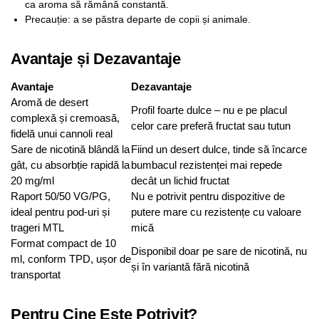
ca aroma să rămână constantă.
Precauție: a se păstra departe de copii și animale.
Avantaje și Dezavantaje
Avantaje
Dezavantaje
Aromă de desert
Profil foarte dulce – nu e pe placul
complexă și cremoasă,
celor care preferă fructat sau tutun
fidelă unui cannoli real
Sare de nicotină blândă la
Fiind un desert dulce, tinde să încarce
gât, cu absorbție rapidă la
bumbacul rezistenței mai repede
20 mg/ml
decât un lichid fructat
Raport 50/50 VG/PG,
Nu e potrivit pentru dispozitive de
ideal pentru pod-uri și
putere mare cu rezistențe cu valoare
trageri MTL
mică
Format compact de 10
Disponibil doar pe sare de nicotină, nu
ml, conform TPD, ușor de
și în variantă fără nicotină
transportat
Pentru Cine Este Potrivit?