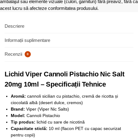
ambalajul sau elemente vizuale (culori, garnituri) fără preaviz, fără ca
acest lucru să afecteze conformitatea produsului.
Descriere
Informații suplimentare
Recenzii
0
Lichid Viper Cannoli Pistachio Nic Salt
20mg 10ml – Specificații Tehnice
Aromă:
cannoli sicilian cu pistachio, cremă de ricotta și
ciocolată albă (desert dulce, cremos)
Brand:
Viper (Viper Nic Salts)
Model:
Cannoli Pistachio
Tip produs:
lichid cu sare de nicotină
Capacitate sticlă:
10 ml (flacon PET cu capac securizat
pentru copii)