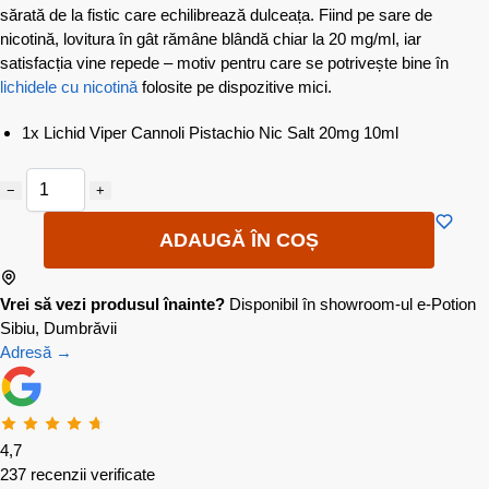
sărată de la fistic care echilibrează dulceața. Fiind pe sare de
nicotină, lovitura în gât rămâne blândă chiar la 20 mg/ml, iar
satisfacția vine repede – motiv pentru care se potrivește bine în
lichidele cu nicotină
folosite pe dispozitive mici.
1x Lichid Viper Cannoli Pistachio Nic Salt 20mg 10ml
−
+
ADAUGĂ ÎN COȘ
Vrei să vezi produsul înainte?
Disponibil în showroom-ul e-Potion
Sibiu, Dumbrăvii
Adresă →
4,7
237 recenzii verificate