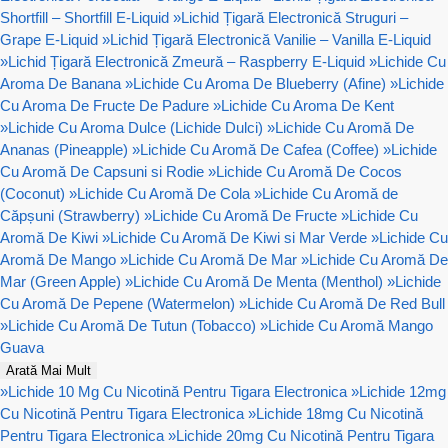
Shortfill – Shortfill E-Liquid
»
Lichid Țigară Electronică Struguri –
Grape E-Liquid
»
Lichid Țigară Electronică Vanilie – Vanilla E-Liquid
»
Lichid Țigară Electronică Zmeură – Raspberry E-Liquid
»
Lichide Cu
Aroma De Banana
»
Lichide Cu Aroma De Blueberry (Afine)
»
Lichide
Cu Aroma De Fructe De Padure
»
Lichide Cu Aroma De Kent
»
Lichide Cu Aroma Dulce (Lichide Dulci)
»
Lichide Cu Aromă De
Ananas (Pineapple)
»
Lichide Cu Aromă De Cafea (Coffee)
»
Lichide
Cu Aromă De Capsuni si Rodie
»
Lichide Cu Aromă De Cocos
(Coconut)
»
Lichide Cu Aromă De Cola
»
Lichide Cu Aromă de
Căpșuni (Strawberry)
»
Lichide Cu Aromă De Fructe
»
Lichide Cu
Aromă De Kiwi
»
Lichide Cu Aromă De Kiwi si Mar Verde
»
Lichide Cu
Aromă De Mango
»
Lichide Cu Aromă De Mar
»
Lichide Cu Aromă De
Mar (Green Apple)
»
Lichide Cu Aromă De Menta (Menthol)
»
Lichide
Cu Aromă De Pepene (Watermelon)
»
Lichide Cu Aromă De Red Bull
»
Lichide Cu Aromă De Tutun (Tobacco)
»
Lichide Cu Aromă Mango
Guava
Arată Mai Mult
»
Lichide 10 Mg Cu Nicotină Pentru Tigara Electronica
»
Lichide 12mg
Cu Nicotină Pentru Tigara Electronica
»
Lichide 18mg Cu Nicotină
Pentru Tigara Electronica
»
Lichide 20mg Cu Nicotină Pentru Tigara