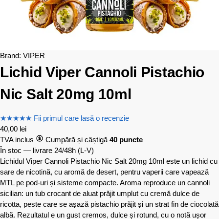
Brand:
VIPER
Lichid Viper Cannoli Pistachio
Nic Salt 20mg 10ml
★
★
★
★
★
Fii primul care lasă o recenzie
40,00
lei
TVA inclus
Cumpără și câștigă
40 puncte
În stoc — livrare 24/48h
(L-V)
Lichidul Viper Cannoli Pistachio Nic Salt 20mg 10ml este un lichid cu
sare de nicotină, cu aromă de desert, pentru vaperii care vapează
MTL pe pod-uri și sisteme compacte. Aroma reproduce un cannoli
sicilian: un tub crocant de aluat prăjit umplut cu cremă dulce de
ricotta, peste care se așază pistachio prăjit și un strat fin de ciocolată
albă. Rezultatul e un gust cremos, dulce și rotund, cu o notă ușor