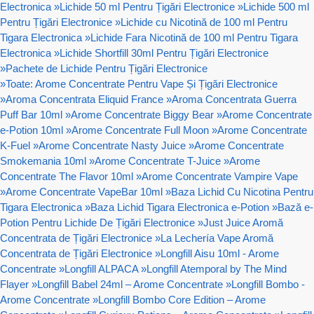
Electronica
»
Lichide 50 ml Pentru Țigări Electronice
»
Lichide 500 ml
Pentru Țigări Electronice
»
Lichide cu Nicotină de 100 ml Pentru
Tigara Electronica
»
Lichide Fara Nicotină de 100 ml Pentru Tigara
Electronica
»
Lichide Shortfill 30ml Pentru Țigări Electronice
»
Pachete de Lichide Pentru Țigări Electronice
»
Toate: Arome Concentrate Pentru Vape Și Țigări Electronice
»
Aroma Concentrata Eliquid France
»
Aroma Concentrata Guerra
Puff Bar 10ml
»
Arome Concentrate Biggy Bear
»
Arome Concentrate
e-Potion 10ml
»
Arome Concentrate Full Moon
»
Arome Concentrate
K-Fuel
»
Arome Concentrate Nasty Juice
»
Arome Concentrate
Smokemania 10ml
»
Arome Concentrate T-Juice
»
Arome
Concentrate The Flavor 10ml
»
Arome Concentrate Vampire Vape
»
Arome Concentrate VapeBar 10ml
»
Baza Lichid Cu Nicotina Pentru
Tigara Electronica
»
Baza Lichid Tigara Electronica e-Potion
»
Bază e-
Potion Pentru Lichide De Țigări Electronice
»
Just Juice Aromă
Concentrata de Țigări Electronice
»
La Lechería Vape Aromă
Concentrata de Țigări Electronice
»
Longfill Aisu 10ml - Arome
Concentrate
»
Longfill ALPACA
»
Longfill Atemporal by The Mind
Flayer
»
Longfill Babel 24ml – Arome Concentrate
»
Longfill Bombo -
Arome Concentrate
»
Longfill Bombo Core Edition – Arome