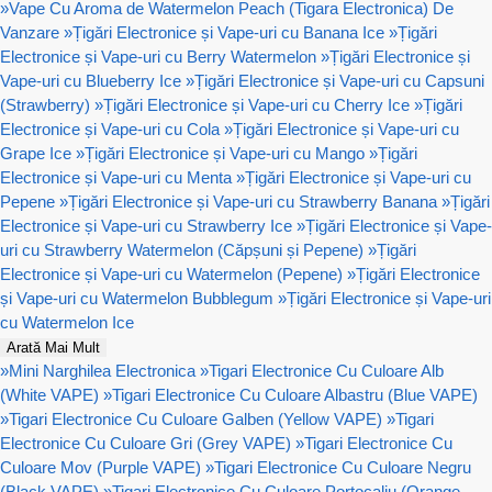
»
Vape Cu Aroma de Watermelon Peach (Tigara Electronica) De
Vanzare
»
Țigări Electronice și Vape-uri cu Banana Ice
»
Țigări
Electronice și Vape-uri cu Berry Watermelon
»
Țigări Electronice și
Vape-uri cu Blueberry Ice
»
Țigări Electronice și Vape-uri cu Capsuni
(Strawberry)
»
Țigări Electronice și Vape-uri cu Cherry Ice
»
Țigări
Electronice și Vape-uri cu Cola
»
Țigări Electronice și Vape-uri cu
Grape Ice
»
Țigări Electronice și Vape-uri cu Mango
»
Țigări
Electronice și Vape-uri cu Menta
»
Țigări Electronice și Vape-uri cu
Pepene
»
Țigări Electronice și Vape-uri cu Strawberry Banana
»
Țigări
Electronice și Vape-uri cu Strawberry Ice
»
Țigări Electronice și Vape-
uri cu Strawberry Watermelon (Căpșuni și Pepene)
»
Țigări
Electronice și Vape-uri cu Watermelon (Pepene)
»
Țigări Electronice
și Vape-uri cu Watermelon Bubblegum
»
Țigări Electronice și Vape-uri
cu Watermelon Ice
Arată Mai Mult
»
Mini Narghilea Electronica
»
Tigari Electronice Cu Culoare Alb
(White VAPE)
»
Tigari Electronice Cu Culoare Albastru (Blue VAPE)
»
Tigari Electronice Cu Culoare Galben (Yellow VAPE)
»
Tigari
Electronice Cu Culoare Gri (Grey VAPE)
»
Tigari Electronice Cu
Culoare Mov (Purple VAPE)
»
Tigari Electronice Cu Culoare Negru
(Black VAPE)
»
Tigari Electronice Cu Culoare Portocaliu (Orange