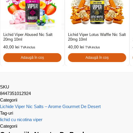
Lichid Viper Abused Nic Salt
Lichid Viper Lotus Waffle Nic Salt
20mg 10ml
20mg 10ml
40,00
lei
40,00
lei
TVA inclus
TVA inclus
Adaugă în coș
Adaugă în coș
SKU
8447351012924
Categorii
Lichide Viper Nic Salts – Arome Gourmet De Desert
Tag-uri
lichid cu nicotina
viper
Categorii