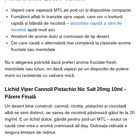
Vaperii care vapează MTL pe pod-uri și dispozitive compacte.
Fumătorii aflați în tranziție spre vapat, care vor o lovitură
rapidă și blândă de nicotină –
absorbția rapidă a sării de
nicotină
ajută mult aici.
Amatorii de arome dulci și cremoase de tip desert.
Cei care caută o alternativă mai complexă la clasicele arome
fructate sau mentolate.
Nu e alegerea potrivită dacă preferi arome fructate fresh,
mentolate sau tutun, ori dacă vapezi pe un dispozitiv de putere
mare cu rezistențe cu valoare mică.
Lichid Viper Cannoli Pistachio Nic Salt 20mg 10ml –
Părere Finală
Un desert bine construit: cannoli, ricotta, pistachio și ciocolată
albă se simt distinct, iar sarea de nicotină păstrează gâtul lin la 20
mg/ml. E un lichid dulce, gândit pentru pod-uri MTL – exact ce
caută cine vrea o aromă cremoasă all-day. Dulceața ridicată e
singura limitare de reținut.