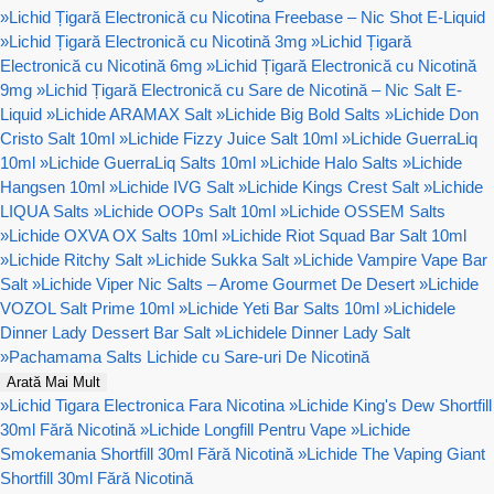
»
Lichid Țigară Electronică cu Nicotina Freebase – Nic Shot E-Liquid
»
Lichid Țigară Electronică cu Nicotină 3mg
»
Lichid Țigară
Electronică cu Nicotină 6mg
»
Lichid Țigară Electronică cu Nicotină
9mg
»
Lichid Țigară Electronică cu Sare de Nicotină – Nic Salt E-
Liquid
»
Lichide ARAMAX Salt
»
Lichide Big Bold Salts
»
Lichide Don
Cristo Salt 10ml
»
Lichide Fizzy Juice Salt 10ml
»
Lichide GuerraLiq
10ml
»
Lichide GuerraLiq Salts 10ml
»
Lichide Halo Salts
»
Lichide
Hangsen 10ml
»
Lichide IVG Salt
»
Lichide Kings Crest Salt
»
Lichide
LIQUA Salts
»
Lichide OOPs Salt 10ml
»
Lichide OSSEM Salts
»
Lichide OXVA OX Salts 10ml
»
Lichide Riot Squad Bar Salt 10ml
»
Lichide Ritchy Salt
»
Lichide Sukka Salt
»
Lichide Vampire Vape Bar
Salt
»
Lichide Viper Nic Salts – Arome Gourmet De Desert
»
Lichide
VOZOL Salt Prime 10ml
»
Lichide Yeti Bar Salts 10ml
»
Lichidele
Dinner Lady Dessert Bar Salt
»
Lichidele Dinner Lady Salt
»
Pachamama Salts Lichide cu Sare-uri De Nicotină
Arată Mai Mult
»
Lichid Tigara Electronica Fara Nicotina
»
Lichide King's Dew Shortfill
30ml Fără Nicotină
»
Lichide Longfill Pentru Vape
»
Lichide
Smokemania Shortfill 30ml Fără Nicotină
»
Lichide The Vaping Giant
Shortfill 30ml Fără Nicotină