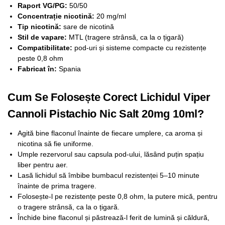
Raport VG/PG:
50/50
Concentrație nicotină:
20 mg/ml
Tip nicotină:
sare de nicotină
Stil de vapare:
MTL (tragere strânsă, ca la o țigară)
Compatibilitate:
pod-uri și sisteme compacte cu rezistențe
peste 0,8 ohm
Fabricat în:
Spania
Cum Se Folosește Corect Lichidul Viper
Cannoli Pistachio Nic Salt 20mg 10ml?
Agită bine flaconul înainte de fiecare umplere, ca aroma și
nicotina să fie uniforme.
Umple rezervorul sau capsula pod-ului, lăsând puțin spațiu
liber pentru aer.
Lasă lichidul să îmbibe bumbacul rezistenței 5–10 minute
înainte de prima tragere.
Folosește-l pe rezistențe peste 0,8 ohm, la putere mică, pentru
o tragere strânsă, ca la o țigară.
Închide bine flaconul și păstrează-l ferit de lumină și căldură,