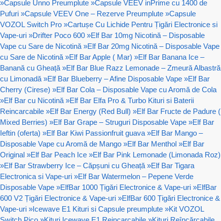
»
Capsule Unno Preumplute
»
Capsule VEEV inPrime cu 1400 de
Pufuri
»
Capsule VEEV One – Rezerve Preumplute
»
Capsule
VOZOL Switch Pro
»
Cartușe Cu Lichide Pentru Țigări Electronice si
Vape-uri
»
Drifter Poco 600
»
Elf Bar 10mg Nicotină – Disposable
Vape cu Sare de Nicotină
»
Elf Bar 20mg Nicotină – Disposable Vape
cu Sare de Nicotină
»
Elf Bar Apple ( Mar)
»
Elf Bar Banana Ice –
Banană cu Gheață
»
Elf Bar Blue Razz Lemonade – Zmeură Albastră
cu Limonadă
»
Elf Bar Blueberry – Afine Disposable Vape
»
Elf Bar
Cherry (Cirese)
»
Elf Bar Cola – Disposable Vape cu Aromă de Cola
»
Elf Bar cu Nicotină
»
Elf Bar Elfa Pro & Turbo Kituri si Baterii
Reincarcabile
»
Elf Bar Energy (Red Bull)
»
Elf Bar Fructe de Padure (
Mixed Berries)
»
Elf Bar Grape – Struguri Disposable Vape
»
Elf Bar
Ieftin (oferta)
»
Elf Bar Kiwi Passionfruit guava
»
Elf Bar Mango –
Disposable Vape cu Aromă de Mango
»
Elf Bar Menthol
»
Elf Bar
Original
»
Elf Bar Peach Ice
»
Elf Bar Pink Lemonade (Limonada Roz)
»
Elf Bar Strawberry Ice – Căpșuni cu Gheață
»
Elf Bar Tigara
Electronica si Vape-uri
»
Elf Bar Watermelon – Pepene Verde
Disposable Vape
»
ElfBar 1000 Țigări Electronice & Vape-uri
»
ElfBar
600 V2 Țigări Electronice & Vape-uri
»
ElfBar 600 Țigări Electronice &
Vape-uri
»
Icewave E1 Kituri si Capsule preumplute
»
Kit VOZOL
Switch Pico
»
Kituri Icewave E1 Reincarcabile
»
Kituri Reîncărcabile