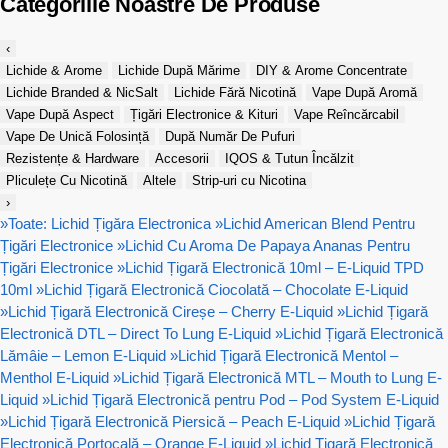
Categoriile Noastre De Produse
‹
Lichide & Arome
Lichide După Mărime
DIY & Arome Concentrate
Lichide Branded & NicSalt
Lichide Fără Nicotină
Vape După Aromă
Vape După Aspect
Țigări Electronice & Kituri
Vape Reîncărcabil
Vape De Unică Folosință
După Număr De Pufuri
Rezistențe & Hardware
Accesorii
IQOS & Tutun Încălzit
Pliculețe Cu Nicotină
Altele
Strip-uri cu Nicotina
›
»
Toate: Lichid Țigăra Electronica
»
Lichid American Blend Pentru
Țigări Electronice
»
Lichid Cu Aroma De Papaya Ananas Pentru
Țigări Electronice
»
Lichid Țigară Electronică 10ml – E-Liquid TPD
10ml
»
Lichid Țigară Electronică Ciocolată – Chocolate E-Liquid
»
Lichid Țigară Electronică Cireșe – Cherry E-Liquid
»
Lichid Țigară
Electronică DTL – Direct To Lung E-Liquid
»
Lichid Țigară Electronică
Lămâie – Lemon E-Liquid
»
Lichid Țigară Electronică Mentol –
Menthol E-Liquid
»
Lichid Țigară Electronică MTL – Mouth to Lung E-
Liquid
»
Lichid Țigară Electronică pentru Pod – Pod System E-Liquid
»
Lichid Țigară Electronică Piersică – Peach E-Liquid
»
Lichid Țigară
Electronică Portocală – Orange E-Liquid
»
Lichid Țigară Electronică