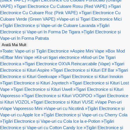
VAPE)
»
Tigari Electronice Cu Culoare Rosu (Red VAPE)
»
Tigari
Electronice Cu Culoare Roz (Pink VAPE)
»
Tigari Electronice Cu
Culoare Verde (Green VAPE)
»
Vape-uri si Tigari Electronice Mici
»
Țigări Electronice și Vape-uri de Culoare Lavanda
»
Țigări
Electronice și Vape-uri In Forma De Tigara
»
Țigări Electronice și
Vape-uri In Forma Patrata
Arată Mai Mult
»
Toate: Vape-uri și Țigări Electronice
»
Aspire Mini Vape
»
Box Mod
»
Elfbar Mini Vape
»
Kit-uri tigari electronice
»
Mod-uri De Tigari
Electronica
»
Tigari Electronice OXVA Reincarcabile (Vape)
»
Tigari
Electronice si Kituri Aspire
»
Tigari Electronice si Kituri Elf Bar
»
Tigari
Electronice si Kituri Geekvape
»
Tigari Electronice si Kituri Innokin
»
Tigari Electronice si Kituri Joyetech
»
Tigari Electronice si Kituri Lost
Vape
»
Tigari Electronice si Kituri Uwell
»
Tigari Electronice si Kituri
Vaporesso
»
Tigari Electronice si Kituri VOOPOO
»
Tigari Electronice
si Kituri VOZOL
»
Tigari Electronice si Kituri VUSE
»
Vape Pen-uri
»
Vape Vaporesso Mini
»
Vape-uri cu Nicotină
»
Țigări Electronice și
Vape-uri cu Apple Ice
»
Țigări Electronice și Vape-uri cu Cherry Cola
»
Țigări Electronice și Vape-uri cu Cola Ice la e-Potion
»
Țigări
Electronice și Vape-uri cu Cotton Candy Ice
»
Țigări Electronice și