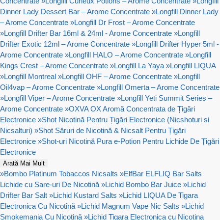
Concentrate
»
Longfill Curieux Potions – Arome Concentrate
»
Longfill
Dinner Lady Dessert Bar – Arome Concentrate
»
Longfill Dinner Lady
– Arome Concentrate
»
Longfill Dr Frost – Arome Concentrate
»
Longfill Drifter Bar 16ml & 24ml - Arome Concentrate
»
Longfill
Drifter Exotic 12ml – Arome Concentrate
»
Longfill Drifter Hyper 5ml -
Arome Concentrate
»
Longfill HALO – Arome Concentrate
»
Longfill
Kings Crest – Arome Concentrate
»
Longfill La Yaya
»
Longfill LIQUA
»
Longfill Montreal
»
Longfill OHF – Arome Concentrate
»
Longfill
Oil4vap – Arome Concentrate
»
Longfill Omerta – Arome Concentrate
»
Longfill Viper – Arome Concentrate
»
Longfill Yeti Summit Series –
Arome Concentrate
»
OXVA OX Aromă Concentrata de Țigări
Electronice
»
Shot Nicotină Pentru Țigări Electronice (Nicshoturi si
Nicsalturi)
»
Shot Săruri de Nicotină & Nicsalt Pentru Țigări
Electronice
»
Shot-uri Nicotină Pura e-Potion Pentru Lichide De Țigări
Electronice
Arată Mai Mult
»
Bombo Platinum Tobaccos Nicsalts
»
ElfBar ELFLIQ Bar Salts
Lichide cu Sare-uri De Nicotină
»
Lichid Bombo Bar Juice
»
Lichid
Drifter Bar Salt
»
Lichid Kustard Salts
»
Lichid LIQUA De Tigara
Electronica Cu Nicotină
»
Lichid Magnum Vape Nic Salts
»
Lichid
Smokemania Cu Nicotină
»
Lichid Tigara Electronica cu Nicotina