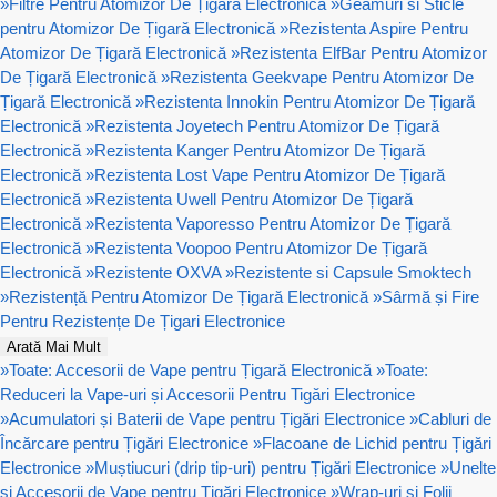
»
Filtre Pentru Atomizor De Țigară Electronică
»
Geamuri si Sticle
pentru Atomizor De Țigară Electronică
»
Rezistenta Aspire Pentru
Atomizor De Țigară Electronică
»
Rezistenta ElfBar Pentru Atomizor
De Țigară Electronică
»
Rezistenta Geekvape Pentru Atomizor De
Țigară Electronică
»
Rezistenta Innokin Pentru Atomizor De Țigară
Electronică
»
Rezistenta Joyetech Pentru Atomizor De Țigară
Electronică
»
Rezistenta Kanger Pentru Atomizor De Țigară
Electronică
»
Rezistenta Lost Vape Pentru Atomizor De Țigară
Electronică
»
Rezistenta Uwell Pentru Atomizor De Țigară
Electronică
»
Rezistenta Vaporesso Pentru Atomizor De Țigară
Electronică
»
Rezistenta Voopoo Pentru Atomizor De Țigară
Electronică
»
Rezistente OXVA
»
Rezistente si Capsule Smoktech
»
Rezistență Pentru Atomizor De Țigară Electronică
»
Sârmă și Fire
Pentru Rezistențe De Țigari Electronice
Arată Mai Mult
»
Toate: Accesorii de Vape pentru Țigară Electronică
»
Toate:
Reduceri la Vape-uri și Accesorii Pentru Tigări Electronice
»
Acumulatori și Baterii de Vape pentru Țigări Electronice
»
Cabluri de
Încărcare pentru Țigări Electronice
»
Flacoane de Lichid pentru Țigări
Electronice
»
Muștiucuri (drip tip-uri) pentru Țigări Electronice
»
Unelte
și Accesorii de Vape pentru Țigări Electronice
»
Wrap-uri și Folii