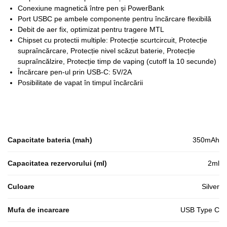
Conexiune magnetică între pen și PowerBank​
Port USBC pe ambele componente pentru încărcare flexibilă​
Debit de aer fix, optimizat pentru tragere MTL​
Chipset cu protectii multiple: Protecție scurtcircuit, Protecție
supraîncărcare, Protecție nivel scăzut baterie, Protecție
supraîncălzire, Protecție timp de vaping (cutoff la 10 secunde)
Încărcare pen-ul prin USB-C: 5V/2A
Posibilitate de vapat în timpul încărcării
Capacitate bateria (mah)
350mAh
Capacitatea rezervorului (ml)
2ml
Culoare
Silver
Mufa de incarcare
USB Type C