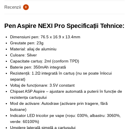
Recenzii
0
Pen Aspire NEXI Pro Specificații Tehnice:
Dimensiuni pen: 76.5 x 16.9 x 13.4mm​
Greutate pen: 23g
Material: aliaj de aluminiu
Culoare: Silver
Capacitate cartuș: 2ml (conform TPD)​
Baterie pen: 350mAh integrată​
Rezistență: 1.2Ω integrată în cartuș (nu se poate înlocui
separat)​
Voltaj de funcționare: 3.5V constant
Chipset ASP Aspire – ajustare automată a puterii în funcție de
rezistența cartușului
Mod de activare: Autodraw (activare prin tragere, fără
butoane)​
Indicator LED tricolor pe vape (roșu: 030%, albastru: 3060%,
verde: 60100%)
Umplere laterală simplă a cartușului​