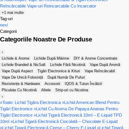
Reîncărcabile
Vape-uri Reincarcabile Cu Incarcator
+1 mai multe
Tag-uri
nexi
Categorii
Categoriile Noastre De Produse
‹
Lichide & Arome
Lichide După Mărime
DIY & Arome Concentrate
Lichide Branded & NicSalt
Lichide Fără Nicotină
Vape După Aromă
Vape După Aspect
Țigări Electronice & Kituri
Vape Reîncărcabil
Vape De Unică Folosință
După Număr De Pufuri
Rezistențe & Hardware
Accesorii
IQOS & Tutun Încălzit
Pliculețe Cu Nicotină
Altele
Strip-uri cu Nicotina
›
»
Toate: Lichid Țigăra Electronica
»
Lichid American Blend Pentru
Țigări Electronice
»
Lichid Cu Aroma De Papaya Ananas Pentru
Țigări Electronice
»
Lichid Țigară Electronică 10ml – E-Liquid TPD
10ml
»
Lichid Țigară Electronică Ciocolată – Chocolate E-Liquid
»
Lichid Țigară Electronică Cireșe – Cherry E-Liquid
»
Lichid Țigară