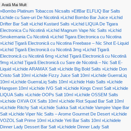
Arată Mai Mult
»
Bombo Platinum Tobaccos Nicsalts
»
ElfBar ELFLIQ Bar Salts
Lichide cu Sare-uri De Nicotină
»
Lichid Bombo Bar Juice
»
Lichid
Drifter Bar Salt
»
Lichid Kustard Salts
»
Lichid LIQUA De Tigara
Electronica Cu Nicotină
»
Lichid Magnum Vape Nic Salts
»
Lichid
Smokemania Cu Nicotină
»
Lichid Tigara Electronica cu Nicotina
»
Lichid Țigară Electronică cu Nicotina Freebase – Nic Shot E-Liquid
»
Lichid Țigară Electronică cu Nicotină 3mg
»
Lichid Țigară
Electronică cu Nicotină 6mg
»
Lichid Țigară Electronică cu Nicotină
9mg
»
Lichid Țigară Electronică cu Sare de Nicotină – Nic Salt E-
Liquid
»
Lichide ARAMAX Salt
»
Lichide Big Bold Salts
»
Lichide Don
Cristo Salt 10ml
»
Lichide Fizzy Juice Salt 10ml
»
Lichide GuerraLiq
10ml
»
Lichide GuerraLiq Salts 10ml
»
Lichide Halo Salts
»
Lichide
Hangsen 10ml
»
Lichide IVG Salt
»
Lichide Kings Crest Salt
»
Lichide
LIQUA Salts
»
Lichide OOPs Salt 10ml
»
Lichide OSSEM Salts
»
Lichide OXVA OX Salts 10ml
»
Lichide Riot Squad Bar Salt 10ml
»
Lichide Ritchy Salt
»
Lichide Sukka Salt
»
Lichide Vampire Vape Bar
Salt
»
Lichide Viper Nic Salts – Arome Gourmet De Desert
»
Lichide
VOZOL Salt Prime 10ml
»
Lichide Yeti Bar Salts 10ml
»
Lichidele
Dinner Lady Dessert Bar Salt
»
Lichidele Dinner Lady Salt