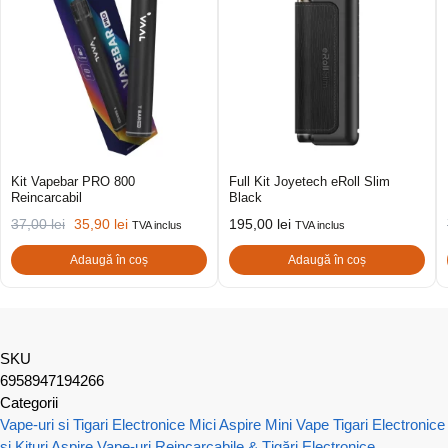
Kit Vapebar PRO 800
Full Kit Joyetech eRoll Slim
Reincarcabil
Black
37,00
lei
35,90
lei
195,00
lei
TVA inclus
TVA inclus
Adaugă în coș
Adaugă în coș
SKU
6958947194266
Categorii
Vape-uri si Tigari Electronice Mici
Aspire Mini Vape
Tigari Electronice
si Kituri Aspire
Vape-uri Reincarcabile & Țigări Electronice