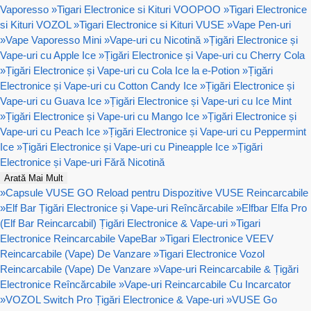
Vaporesso
»
Tigari Electronice si Kituri VOOPOO
»
Tigari Electronice
si Kituri VOZOL
»
Tigari Electronice si Kituri VUSE
»
Vape Pen-uri
»
Vape Vaporesso Mini
»
Vape-uri cu Nicotină
»
Țigări Electronice și
Vape-uri cu Apple Ice
»
Țigări Electronice și Vape-uri cu Cherry Cola
»
Țigări Electronice și Vape-uri cu Cola Ice la e-Potion
»
Țigări
Electronice și Vape-uri cu Cotton Candy Ice
»
Țigări Electronice și
Vape-uri cu Guava Ice
»
Țigări Electronice și Vape-uri cu Ice Mint
»
Țigări Electronice și Vape-uri cu Mango Ice
»
Țigări Electronice și
Vape-uri cu Peach Ice
»
Țigări Electronice și Vape-uri cu Peppermint
Ice
»
Țigări Electronice și Vape-uri cu Pineapple Ice
»
Țigări
Electronice și Vape-uri Fără Nicotină
Arată Mai Mult
»
Capsule VUSE GO Reload pentru Dispozitive VUSE Reincarcabile
»
Elf Bar Țigări Electronice și Vape-uri Reîncărcabile
»
Elfbar Elfa Pro
(Elf Bar Reincarcabil) Țigări Electronice & Vape-uri
»
Tigari
Electronice Reincarcabile VapeBar
»
Tigari Electronice VEEV
Reincarcabile (Vape) De Vanzare
»
Tigari Electronice Vozol
Reincarcabile (Vape) De Vanzare
»
Vape-uri Reincarcabile & Țigări
Electronice Reîncărcabile
»
Vape-uri Reincarcabile Cu Incarcator
»
VOZOL Switch Pro Țigări Electronice & Vape-uri
»
VUSE Go