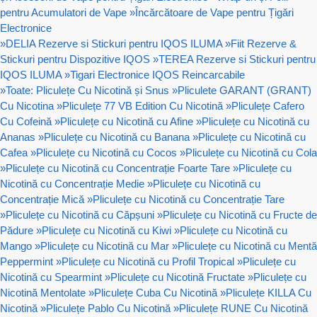
pentru Acumulatori de Vape
»
Încărcătoare de Vape pentru Țigări
Electronice
»
DELIA Rezerve si Stickuri pentru IQOS ILUMA
»
Fiit Rezerve &
Stickuri pentru Dispozitive IQOS
»
TEREA Rezerve si Stickuri pentru
IQOS ILUMA
»
Tigari Electronice IQOS Reincarcabile
»
Toate: Pliculețe Cu Nicotină și Snus
»
Pliculete GARANT (GRANT)
Cu Nicotina
»
Pliculețe 77 VB Edition Cu Nicotină
»
Pliculețe Cafero
Cu Cofeină
»
Pliculețe cu Nicotină cu Afine
»
Pliculețe cu Nicotină cu
Ananas
»
Pliculețe cu Nicotină cu Banana
»
Pliculețe cu Nicotină cu
Cafea
»
Pliculețe cu Nicotină cu Cocos
»
Pliculețe cu Nicotină cu Cola
»
Pliculețe cu Nicotină cu Concentrație Foarte Tare
»
Pliculețe cu
Nicotină cu Concentrație Medie
»
Pliculețe cu Nicotină cu
Concentrație Mică
»
Pliculețe cu Nicotină cu Concentrație Tare
»
Pliculețe cu Nicotină cu Căpșuni
»
Pliculețe cu Nicotină cu Fructe de
Pădure
»
Pliculețe cu Nicotină cu Kiwi
»
Pliculețe cu Nicotină cu
Mango
»
Pliculețe cu Nicotină cu Mar
»
Pliculețe cu Nicotină cu Mentă
Peppermint
»
Pliculețe cu Nicotină cu Profil Tropical
»
Pliculețe cu
Nicotină cu Spearmint
»
Pliculețe cu Nicotină Fructate
»
Pliculețe cu
Nicotină Mentolate
»
Pliculețe Cuba Cu Nicotină
»
Pliculețe KILLA Cu
Nicotină
»
Pliculețe Pablo Cu Nicotină
»
Pliculețe RUNE Cu Nicotină