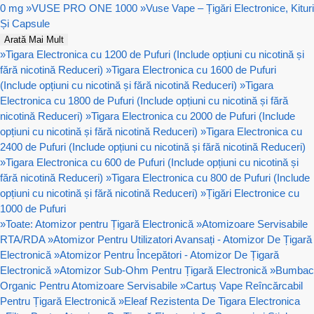
0 mg
»
VUSE PRO ONE 1000
»
Vuse Vape – Țigări Electronice, Kituri
Și Capsule
Arată Mai Mult
»
Tigara Electronica cu 1200 de Pufuri (Include opțiuni cu nicotină și
fără nicotină Reduceri)
»
Tigara Electronica cu 1600 de Pufuri
(Include opțiuni cu nicotină și fără nicotină Reduceri)
»
Tigara
Electronica cu 1800 de Pufuri (Include opțiuni cu nicotină și fără
nicotină Reduceri)
»
Tigara Electronica cu 2000 de Pufuri (Include
opțiuni cu nicotină și fără nicotină Reduceri)
»
Tigara Electronica cu
2400 de Pufuri (Include opțiuni cu nicotină și fără nicotină Reduceri)
»
Tigara Electronica cu 600 de Pufuri (Include opțiuni cu nicotină și
fără nicotină Reduceri)
»
Tigara Electronica cu 800 de Pufuri (Include
opțiuni cu nicotină și fără nicotină Reduceri)
»
Țigări Electronice cu
1000 de Pufuri
»
Toate: Atomizor pentru Țigară Electronică
»
Atomizoare Servisabile
RTA/RDA
»
Atomizor Pentru Utilizatori Avansați - Atomizor De Țigară
Electronică
»
Atomizor Pentru Începători - Atomizor De Țigară
Electronică
»
Atomizor Sub-Ohm Pentru Țigară Electronică
»
Bumbac
Organic Pentru Atomizoare Servisabile
»
Cartuș Vape Reîncărcabil
Pentru Țigară Electronică
»
Eleaf Rezistenta De Tigara Electronica