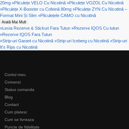
20mg
»
Pliculețe VELO Cu Nicotină
»
Pliculețe VOZOL Cu Nicotină
»
Pliculețe X-Booster cu Cofeină 80mg
»
Pliculețe ZYN Cu Nicotină –
Format Mini Și Slim
»
Pliculețele CAMO cu Nicotină
Arată Mai Mult
»
Levia Rezerve & Stickuri Fara Tutun
»
Rezerve IQOS Cu tutun
»
Rezerve IQOS Fara Tutun
»
Strip-uri Garant cu Nicotină
»
Strip-uri Iceberg cu Nicotină
»
Strip-uri
It's Rips cu Nicotină
Ajutor
Contul meu
Comenzi
Status comanda
Blog
Contact
Cum platesc
Cum se livreaza
Puncte de fidelitate