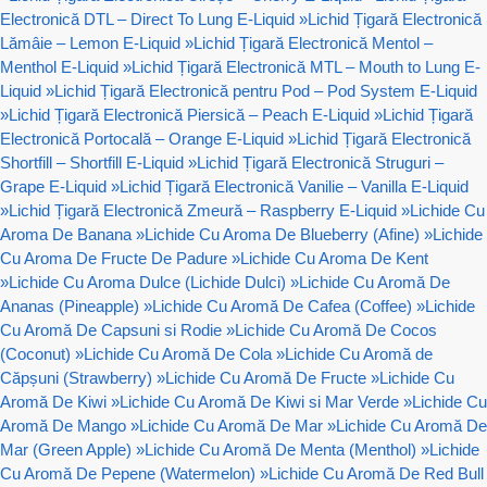
Electronică DTL – Direct To Lung E-Liquid
»
Lichid Țigară Electronică
Lămâie – Lemon E-Liquid
»
Lichid Țigară Electronică Mentol –
Menthol E-Liquid
»
Lichid Țigară Electronică MTL – Mouth to Lung E-
Liquid
»
Lichid Țigară Electronică pentru Pod – Pod System E-Liquid
»
Lichid Țigară Electronică Piersică – Peach E-Liquid
»
Lichid Țigară
Electronică Portocală – Orange E-Liquid
»
Lichid Țigară Electronică
Shortfill – Shortfill E-Liquid
»
Lichid Țigară Electronică Struguri –
Grape E-Liquid
»
Lichid Țigară Electronică Vanilie – Vanilla E-Liquid
»
Lichid Țigară Electronică Zmeură – Raspberry E-Liquid
»
Lichide Cu
Aroma De Banana
»
Lichide Cu Aroma De Blueberry (Afine)
»
Lichide
Cu Aroma De Fructe De Padure
»
Lichide Cu Aroma De Kent
»
Lichide Cu Aroma Dulce (Lichide Dulci)
»
Lichide Cu Aromă De
Ananas (Pineapple)
»
Lichide Cu Aromă De Cafea (Coffee)
»
Lichide
Cu Aromă De Capsuni si Rodie
»
Lichide Cu Aromă De Cocos
(Coconut)
»
Lichide Cu Aromă De Cola
»
Lichide Cu Aromă de
Căpșuni (Strawberry)
»
Lichide Cu Aromă De Fructe
»
Lichide Cu
Aromă De Kiwi
»
Lichide Cu Aromă De Kiwi si Mar Verde
»
Lichide Cu
Aromă De Mango
»
Lichide Cu Aromă De Mar
»
Lichide Cu Aromă De
Mar (Green Apple)
»
Lichide Cu Aromă De Menta (Menthol)
»
Lichide
Cu Aromă De Pepene (Watermelon)
»
Lichide Cu Aromă De Red Bull