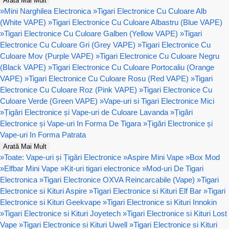
Arată Mai Mult
»
Mini Narghilea Electronica
»
Tigari Electronice Cu Culoare Alb
(White VAPE)
»
Tigari Electronice Cu Culoare Albastru (Blue VAPE)
»
Tigari Electronice Cu Culoare Galben (Yellow VAPE)
»
Tigari
Electronice Cu Culoare Gri (Grey VAPE)
»
Tigari Electronice Cu
Culoare Mov (Purple VAPE)
»
Tigari Electronice Cu Culoare Negru
(Black VAPE)
»
Tigari Electronice Cu Culoare Portocaliu (Orange
VAPE)
»
Tigari Electronice Cu Culoare Rosu (Red VAPE)
»
Tigari
Electronice Cu Culoare Roz (Pink VAPE)
»
Tigari Electronice Cu
Culoare Verde (Green VAPE)
»
Vape-uri si Tigari Electronice Mici
»
Țigări Electronice și Vape-uri de Culoare Lavanda
»
Țigări
Electronice și Vape-uri In Forma De Tigara
»
Țigări Electronice și
Vape-uri In Forma Patrata
Arată Mai Mult
»
Toate: Vape-uri și Țigări Electronice
»
Aspire Mini Vape
»
Box Mod
»
Elfbar Mini Vape
»
Kit-uri tigari electronice
»
Mod-uri De Tigari
Electronica
»
Tigari Electronice OXVA Reincarcabile (Vape)
»
Tigari
Electronice si Kituri Aspire
»
Tigari Electronice si Kituri Elf Bar
»
Tigari
Electronice si Kituri Geekvape
»
Tigari Electronice si Kituri Innokin
»
Tigari Electronice si Kituri Joyetech
»
Tigari Electronice si Kituri Lost
Vape
»
Tigari Electronice si Kituri Uwell
»
Tigari Electronice si Kituri