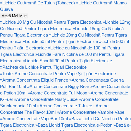
»
Lichide Cu Aromă De Tutun (Tobacco)
»
Lichide Cu Aromă Mango
Guava
Arată Mai Mult
»
Lichide 10 Mg Cu Nicotină Pentru Tigara Electronica
»
Lichide 12mg
Cu Nicotină Pentru Tigara Electronica
»
Lichide 18mg Cu Nicotină
Pentru Tigara Electronica
»
Lichide 20mg Cu Nicotină Pentru Tigara
Electronica
»
Lichide 50 ml Pentru Țigări Electronice
»
Lichide 500 ml
Pentru Țigări Electronice
»
Lichide cu Nicotină de 100 ml Pentru
Tigara Electronica
»
Lichide Fara Nicotină de 100 ml Pentru Tigara
Electronica
»
Lichide Shortfill 30ml Pentru Țigări Electronice
»
Pachete de Lichide Pentru Țigări Electronice
»
Toate: Arome Concentrate Pentru Vape Și Țigări Electronice
»
Aroma Concentrata Eliquid France
»
Aroma Concentrata Guerra
Puff Bar 10ml
»
Arome Concentrate Biggy Bear
»
Arome Concentrate
e-Potion 10ml
»
Arome Concentrate Full Moon
»
Arome Concentrate
K-Fuel
»
Arome Concentrate Nasty Juice
»
Arome Concentrate
Smokemania 10ml
»
Arome Concentrate T-Juice
»
Arome
Concentrate The Flavor 10ml
»
Arome Concentrate Vampire Vape
»
Arome Concentrate VapeBar 10ml
»
Baza Lichid Cu Nicotina Pentru
Tigara Electronica
»
Baza Lichid Tigara Electronica e-Potion
»
Bază e-