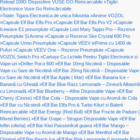
Reload 1000: Dispozitive VUSE GO Reincarcabile
»
Țigări
Electronice Vuse Go Reîncărcabile
»
Toate: Tigara Electronica de unica folosinta
»
Arome VOZOL
»
Capsule Elf Bar Elfa Pro
»
Capsule Elf Bar Elfa Pro V2
»
Capsule
Icewave E1 preumplute
»
Capsule Lost Mary Tappo Pro – Rezerve
Preumplute Și Arome
»
Capsule si Rezerve Ske Crystal 600 Pro
»
Capsule Unno Preumplute
»
Capsule VEEV inPrime cu 1400 de
Pufuri
»
Capsule VEEV One – Rezerve Preumplute
»
Capsule
VOZOL Switch Pro
»
Cartușe Cu Lichide Pentru Țigări Electronice si
Vape-uri
»
Drifter Poco 600
»
Elf Bar 10mg Nicotină – Disposable
Vape cu Sare de Nicotină
»
Elf Bar 20mg Nicotină – Disposable Vape
cu Sare de Nicotină
»
Elf Bar Apple ( Mar)
»
Elf Bar Banana Ice –
Banană cu Gheață
»
Elf Bar Blue Razz Lemonade – Zmeură Albastră
cu Limonadă
»
Elf Bar Blueberry – Afine Disposable Vape
»
Elf Bar
Cherry (Cirese)
»
Elf Bar Cola – Disposable Vape cu Aromă de Cola
»
Elf Bar cu Nicotină
»
Elf Bar Elfa Pro & Turbo Kituri si Baterii
Reincarcabile
»
Elf Bar Energy (Red Bull)
»
Elf Bar Fructe de Padure (
Mixed Berries)
»
Elf Bar Grape – Struguri Disposable Vape
»
Elf Bar
Ieftin (oferta)
»
Elf Bar Kiwi Passionfruit guava
»
Elf Bar Mango –
Disposable Vape cu Aromă de Mango
»
Elf Bar Menthol
»
Elf Bar
Original
»
Elf Bar Peach Ice
»
Elf Bar Pink Lemonade (Limonada Roz)