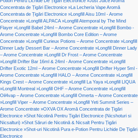
Potion Pentru Lichide De Țigări Electronice
»
Just Juice Aromă
Concentrata de Țigări Electronice
»
La Lechería Vape Aromă
Concentrata de Țigări Electronice
»
Longfill Aisu 10ml - Arome
Concentrate
»
Longfill ALPACA
»
Longfill Atemporal by The Mind
Flayer
»
Longfill Babel 24ml – Arome Concentrate
»
Longfill Bombo -
Arome Concentrate
»
Longfill Bombo Core Edition – Arome
Concentrate
»
Longfill Curieux Potions – Arome Concentrate
»
Longfill
Dinner Lady Dessert Bar – Arome Concentrate
»
Longfill Dinner Lady
– Arome Concentrate
»
Longfill Dr Frost – Arome Concentrate
»
Longfill Drifter Bar 16ml & 24ml - Arome Concentrate
»
Longfill
Drifter Exotic 12ml – Arome Concentrate
»
Longfill Drifter Hyper 5ml -
Arome Concentrate
»
Longfill HALO – Arome Concentrate
»
Longfill
Kings Crest – Arome Concentrate
»
Longfill La Yaya
»
Longfill LIQUA
»
Longfill Montreal
»
Longfill OHF – Arome Concentrate
»
Longfill
Oil4vap – Arome Concentrate
»
Longfill Omerta – Arome Concentrate
»
Longfill Viper – Arome Concentrate
»
Longfill Yeti Summit Series –
Arome Concentrate
»
OXVA OX Aromă Concentrata de Țigări
Electronice
»
Shot Nicotină Pentru Țigări Electronice (Nicshoturi si
Nicsalturi)
»
Shot Săruri de Nicotină & Nicsalt Pentru Țigări
Electronice
»
Shot-uri Nicotină Pura e-Potion Pentru Lichide De Țigări
Electronice