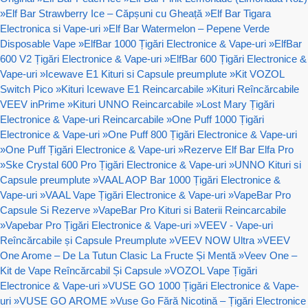
»
Elf Bar Strawberry Ice – Căpșuni cu Gheață
»
Elf Bar Tigara
Electronica si Vape-uri
»
Elf Bar Watermelon – Pepene Verde
Disposable Vape
»
ElfBar 1000 Țigări Electronice & Vape-uri
»
ElfBar
600 V2 Țigări Electronice & Vape-uri
»
ElfBar 600 Țigări Electronice &
Vape-uri
»
Icewave E1 Kituri si Capsule preumplute
»
Kit VOZOL
Switch Pico
»
Kituri Icewave E1 Reincarcabile
»
Kituri Reîncărcabile
VEEV inPrime
»
Kituri UNNO Reincarcabile
»
Lost Mary Țigări
Electronice & Vape-uri Reincarcabile
»
One Puff 1000 Țigări
Electronice & Vape-uri
»
One Puff 800 Țigări Electronice & Vape-uri
»
One Puff Țigări Electronice & Vape-uri
»
Rezerve Elf Bar Elfa Pro
»
Ske Crystal 600 Pro Țigări Electronice & Vape-uri
»
UNNO Kituri si
Capsule preumplute
»
VAAL AOP Bar 1000 Țigări Electronice &
Vape-uri
»
VAAL Vape Țigări Electronice & Vape-uri
»
VapeBar Pro
Capsule Si Rezerve
»
VapeBar Pro Kituri si Baterii Reincarcabile
»
Vapebar Pro Țigări Electronice & Vape-uri
»
VEEV - Vape-uri
Reîncărcabile și Capsule Preumplute
»
VEEV NOW Ultra
»
VEEV
One Arome – De La Tutun Clasic La Fructe Și Mentă
»
Veev One –
Kit de Vape Reîncărcabil Și Capsule
»
VOZOL Vape Țigări
Electronice & Vape-uri
»
VUSE GO 1000 Țigări Electronice & Vape-
uri
»
VUSE GO AROME
»
Vuse Go Fără Nicotină – Țigări Electronice