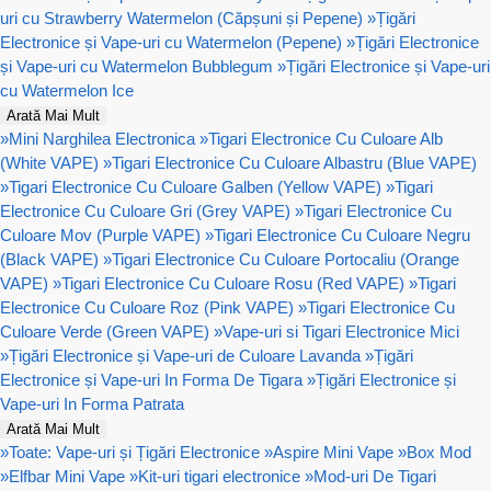
uri cu Strawberry Watermelon (Căpșuni și Pepene)
»
Țigări
Electronice și Vape-uri cu Watermelon (Pepene)
»
Țigări Electronice
și Vape-uri cu Watermelon Bubblegum
»
Țigări Electronice și Vape-uri
cu Watermelon Ice
Arată Mai Mult
»
Mini Narghilea Electronica
»
Tigari Electronice Cu Culoare Alb
(White VAPE)
»
Tigari Electronice Cu Culoare Albastru (Blue VAPE)
»
Tigari Electronice Cu Culoare Galben (Yellow VAPE)
»
Tigari
Electronice Cu Culoare Gri (Grey VAPE)
»
Tigari Electronice Cu
Culoare Mov (Purple VAPE)
»
Tigari Electronice Cu Culoare Negru
(Black VAPE)
»
Tigari Electronice Cu Culoare Portocaliu (Orange
VAPE)
»
Tigari Electronice Cu Culoare Rosu (Red VAPE)
»
Tigari
Electronice Cu Culoare Roz (Pink VAPE)
»
Tigari Electronice Cu
Culoare Verde (Green VAPE)
»
Vape-uri si Tigari Electronice Mici
»
Țigări Electronice și Vape-uri de Culoare Lavanda
»
Țigări
Electronice și Vape-uri In Forma De Tigara
»
Țigări Electronice și
Vape-uri In Forma Patrata
Arată Mai Mult
»
Toate: Vape-uri și Țigări Electronice
»
Aspire Mini Vape
»
Box Mod
»
Elfbar Mini Vape
»
Kit-uri tigari electronice
»
Mod-uri De Tigari