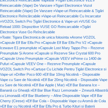
Electronice Reincarcabile VapeBar
»
Tigari Electronice VEEV
Reincarcabile (Vape) De Vanzare
»
Tigari Electronice Vozol
Reincarcabile (Vape) De Vanzare
»
Vape-uri Reincarcabile & Țigări
Electronice Reîncărcabile
»
Vape-uri Reincarcabile Cu Incarcator
»
VOZOL Switch Pro Țigări Electronice & Vape-uri
»
VUSE Go
Reload 1000: Dispozitive VUSE GO Reincarcabile
»
Țigări
Electronice Vuse Go Reîncărcabile
»
Toate: Tigara Electronica de unica folosinta
»
Arome VOZOL
»
Capsule Elf Bar Elfa Pro
»
Capsule Elf Bar Elfa Pro V2
»
Capsule
Icewave E1 preumplute
»
Capsule Lost Mary Tappo Pro – Rezerve
Preumplute Și Arome
»
Capsule si Rezerve Ske Crystal 600 Pro
»
Capsule Unno Preumplute
»
Capsule VEEV inPrime cu 1400 de
Pufuri
»
Capsule VEEV One – Rezerve Preumplute
»
Capsule
VOZOL Switch Pro
»
Cartușe Cu Lichide Pentru Țigări Electronice si
Vape-uri
»
Drifter Poco 600
»
Elf Bar 10mg Nicotină – Disposable
Vape cu Sare de Nicotină
»
Elf Bar 20mg Nicotină – Disposable Vape
cu Sare de Nicotină
»
Elf Bar Apple ( Mar)
»
Elf Bar Banana Ice –
Banană cu Gheață
»
Elf Bar Blue Razz Lemonade – Zmeură Albastră
cu Limonadă
»
Elf Bar Blueberry – Afine Disposable Vape
»
Elf Bar
Cherry (Cirese)
»
Elf Bar Cola – Disposable Vape cu Aromă de Cola
»
Elf Bar cu Nicotină
»
Elf Bar Elfa Pro & Turbo Kituri si Baterii