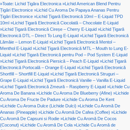
»
Toate: Lichid Țigăra Electronica
»
Lichid American Blend Pentru
Țigări Electronice
»
Lichid Cu Aroma De Papaya Ananas Pentru
Țigări Electronice
»
Lichid Țigară Electronică 10ml – E-Liquid TPD
10ml
»
Lichid Țigară Electronică Ciocolată – Chocolate E-Liquid
»
Lichid Țigară Electronică Cireșe – Cherry E-Liquid
»
Lichid Țigară
Electronică DTL – Direct To Lung E-Liquid
»
Lichid Țigară Electronică
Lămâie – Lemon E-Liquid
»
Lichid Țigară Electronică Mentol –
Menthol E-Liquid
»
Lichid Țigară Electronică MTL – Mouth to Lung E-
Liquid
»
Lichid Țigară Electronică pentru Pod – Pod System E-Liquid
»
Lichid Țigară Electronică Piersică – Peach E-Liquid
»
Lichid Țigară
Electronică Portocală – Orange E-Liquid
»
Lichid Țigară Electronică
Shortfill – Shortfill E-Liquid
»
Lichid Țigară Electronică Struguri –
Grape E-Liquid
»
Lichid Țigară Electronică Vanilie – Vanilla E-Liquid
»
Lichid Țigară Electronică Zmeură – Raspberry E-Liquid
»
Lichide Cu
Aroma De Banana
»
Lichide Cu Aroma De Blueberry (Afine)
»
Lichide
Cu Aroma De Fructe De Padure
»
Lichide Cu Aroma De Kent
»
Lichide Cu Aroma Dulce (Lichide Dulci)
»
Lichide Cu Aromă De
Ananas (Pineapple)
»
Lichide Cu Aromă De Cafea (Coffee)
»
Lichide
Cu Aromă De Capsuni si Rodie
»
Lichide Cu Aromă De Cocos
(Coconut)
»
Lichide Cu Aromă De Cola
»
Lichide Cu Aromă de