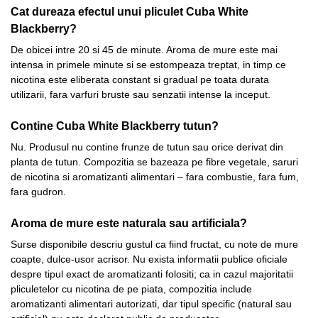
Cat dureaza efectul unui pliculet Cuba White
Blackberry?
De obicei intre 20 si 45 de minute. Aroma de mure este mai
intensa in primele minute si se estompeaza treptat, in timp ce
nicotina este eliberata constant si gradual pe toata durata
utilizarii, fara varfuri bruste sau senzatii intense la inceput.
Contine Cuba White Blackberry tutun?
Nu. Produsul nu contine frunze de tutun sau orice derivat din
planta de tutun. Compozitia se bazeaza pe fibre vegetale, saruri
de nicotina si aromatizanti alimentari – fara combustie, fara fum,
fara gudron.
Aroma de mure este naturala sau artificiala?
Surse disponibile descriu gustul ca fiind fructat, cu note de mure
coapte, dulce-usor acrisor. Nu exista informatii publice oficiale
despre tipul exact de aromatizanti folositi; ca in cazul majoritatii
pliculetelor cu nicotina de pe piata, compozitia include
aromatizanti alimentari autorizati, dar tipul specific (natural sau