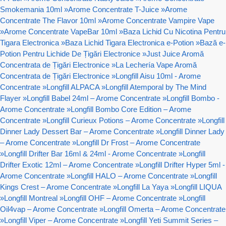
Smokemania 10ml
»
Arome Concentrate T-Juice
»
Arome
Concentrate The Flavor 10ml
»
Arome Concentrate Vampire Vape
»
Arome Concentrate VapeBar 10ml
»
Baza Lichid Cu Nicotina Pentru
Tigara Electronica
»
Baza Lichid Tigara Electronica e-Potion
»
Bază e-
Potion Pentru Lichide De Țigări Electronice
»
Just Juice Aromă
Concentrata de Țigări Electronice
»
La Lechería Vape Aromă
Concentrata de Țigări Electronice
»
Longfill Aisu 10ml - Arome
Concentrate
»
Longfill ALPACA
»
Longfill Atemporal by The Mind
Flayer
»
Longfill Babel 24ml – Arome Concentrate
»
Longfill Bombo -
Arome Concentrate
»
Longfill Bombo Core Edition – Arome
Concentrate
»
Longfill Curieux Potions – Arome Concentrate
»
Longfill
Dinner Lady Dessert Bar – Arome Concentrate
»
Longfill Dinner Lady
– Arome Concentrate
»
Longfill Dr Frost – Arome Concentrate
»
Longfill Drifter Bar 16ml & 24ml - Arome Concentrate
»
Longfill
Drifter Exotic 12ml – Arome Concentrate
»
Longfill Drifter Hyper 5ml -
Arome Concentrate
»
Longfill HALO – Arome Concentrate
»
Longfill
Kings Crest – Arome Concentrate
»
Longfill La Yaya
»
Longfill LIQUA
»
Longfill Montreal
»
Longfill OHF – Arome Concentrate
»
Longfill
Oil4vap – Arome Concentrate
»
Longfill Omerta – Arome Concentrate
»
Longfill Viper – Arome Concentrate
»
Longfill Yeti Summit Series –