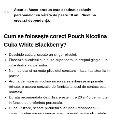
Atenție: Acest produs este destinat exclusiv
persoanelor cu vârsta de peste 18 ani. Nicotina
creează dependență.
Cum se folosește corect Pouch Nicotina
Cuba White Blackberry?
Deschide cutia si scoate un singur pliculet.
Plaseaza pliculetul sub buza superioara, in dreptul gingiei – nu
intre dinti si nu pe limba.
Nu mesteca si nu muta pliculetul constant – lasa-l sa stea fix in
pozitie.
Aroma de mure si nicotina incep sa se elibereze in primele
minute; o usoara senzatie de furnicat la locul de contact este
normala.
Durata recomandata de utilizare este intre 20 si 45 de minute,
in functie de preferinta personala.
Dupa utilizare, scoate pliculetul si arunca-l responsabil –
capacul cutiei are un compartiment special pentru pliculetele