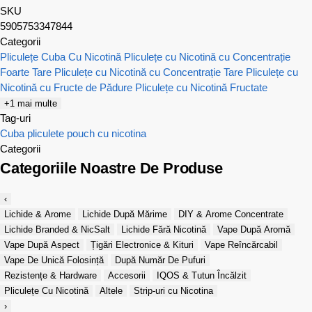
SKU
5905753347844
Categorii
Pliculețe Cuba Cu Nicotină
Pliculețe cu Nicotină cu Concentrație
Foarte Tare
Pliculețe cu Nicotină cu Concentrație Tare
Pliculețe cu
Nicotină cu Fructe de Pădure
Pliculețe cu Nicotină Fructate
+1 mai multe
Tag-uri
Cuba
pliculete
pouch cu nicotina
Categorii
Categoriile Noastre De Produse
‹
Lichide & Arome
Lichide După Mărime
DIY & Arome Concentrate
Lichide Branded & NicSalt
Lichide Fără Nicotină
Vape După Aromă
Vape După Aspect
Țigări Electronice & Kituri
Vape Reîncărcabil
Vape De Unică Folosință
După Număr De Pufuri
Rezistențe & Hardware
Accesorii
IQOS & Tutun Încălzit
Pliculețe Cu Nicotină
Altele
Strip-uri cu Nicotina
›