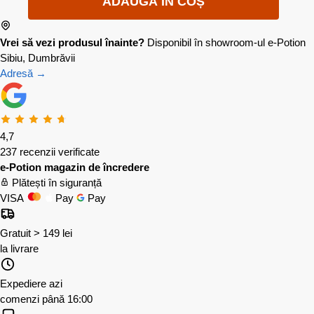
ADAUGĂ ÎN COȘ
Vrei să vezi produsul înainte?
Disponibil în showroom-ul e-Potion
Sibiu, Dumbrăvii
Adresă →
4,7
237 recenzii verificate
e-Potion magazin de încredere
Plătești în siguranță
VISA
Pay
Pay
Gratuit > 149 lei
la livrare
Expediere azi
comenzi până 16:00