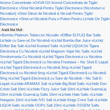
Arome Concentrate
»
OXVA OX Aromă Concentrata de Țigări
Electronice
»
Shot Nicotină Pentru Țigări Electronice (Nicshoturi si
Nicsalturi)
»
Shot Săruri de Nicotină & Nicsalt Pentru Țigări
Electronice
»
Shot-uri Nicotină Pura e-Potion Pentru Lichide De Țigări
Electronice
Arată Mai Mult
»
Bombo Platinum Tobaccos Nicsalts
»
ElfBar ELFLIQ Bar Salts
Lichide cu Sare-uri De Nicotină
»
Lichid Bombo Bar Juice
»
Lichid
Drifter Bar Salt
»
Lichid Kustard Salts
»
Lichid LIQUA De Tigara
Electronica Cu Nicotină
»
Lichid Magnum Vape Nic Salts
»
Lichid
Smokemania Cu Nicotină
»
Lichid Tigara Electronica cu Nicotina
»
Lichid Țigară Electronică cu Nicotina Freebase – Nic Shot E-Liquid
»
Lichid Țigară Electronică cu Nicotină 3mg
»
Lichid Țigară
Electronică cu Nicotină 6mg
»
Lichid Țigară Electronică cu Nicotină
9mg
»
Lichid Țigară Electronică cu Sare de Nicotină – Nic Salt E-
Liquid
»
Lichide ARAMAX Salt
»
Lichide Big Bold Salts
»
Lichide Don
Cristo Salt 10ml
»
Lichide Fizzy Juice Salt 10ml
»
Lichide GuerraLiq
10ml
»
Lichide GuerraLiq Salts 10ml
»
Lichide Halo Salts
»
Lichide
Hangsen 10ml
»
Lichide IVG Salt
»
Lichide Kings Crest Salt
»
Lichide
LIQUA Salts
»
Lichide OOPs Salt 10ml
»
Lichide OSSEM Salts