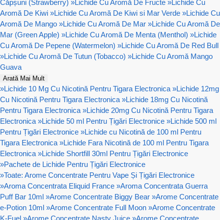
Căpșuni (Strawberry)
»
Lichide Cu Aromă De Fructe
»
Lichide Cu
Aromă De Kiwi
»
Lichide Cu Aromă De Kiwi si Mar Verde
»
Lichide Cu
Aromă De Mango
»
Lichide Cu Aromă De Mar
»
Lichide Cu Aromă De
Mar (Green Apple)
»
Lichide Cu Aromă De Menta (Menthol)
»
Lichide
Cu Aromă De Pepene (Watermelon)
»
Lichide Cu Aromă De Red Bull
»
Lichide Cu Aromă De Tutun (Tobacco)
»
Lichide Cu Aromă Mango
Guava
Arată Mai Mult
»
Lichide 10 Mg Cu Nicotină Pentru Tigara Electronica
»
Lichide 12mg
Cu Nicotină Pentru Tigara Electronica
»
Lichide 18mg Cu Nicotină
Pentru Tigara Electronica
»
Lichide 20mg Cu Nicotină Pentru Tigara
Electronica
»
Lichide 50 ml Pentru Țigări Electronice
»
Lichide 500 ml
Pentru Țigări Electronice
»
Lichide cu Nicotină de 100 ml Pentru
Tigara Electronica
»
Lichide Fara Nicotină de 100 ml Pentru Tigara
Electronica
»
Lichide Shortfill 30ml Pentru Țigări Electronice
»
Pachete de Lichide Pentru Țigări Electronice
»
Toate: Arome Concentrate Pentru Vape Și Țigări Electronice
»
Aroma Concentrata Eliquid France
»
Aroma Concentrata Guerra
Puff Bar 10ml
»
Arome Concentrate Biggy Bear
»
Arome Concentrate
e-Potion 10ml
»
Arome Concentrate Full Moon
»
Arome Concentrate
K-Fuel
»
Arome Concentrate Nasty Juice
»
Arome Concentrate