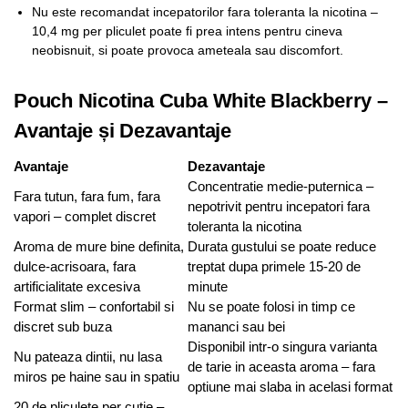
Nu este recomandat incepatorilor fara toleranta la nicotina –
10,4 mg per pliculet poate fi prea intens pentru cineva
neobisnuit, si poate provoca ameteala sau discomfort.
Pouch Nicotina Cuba White Blackberry –
Avantaje și Dezavantaje
Avantaje
Dezavantaje
Concentratie medie-puternica –
Fara tutun, fara fum, fara
nepotrivit pentru incepatori fara
vapori – complet discret
toleranta la nicotina
Aroma de mure bine definita,
Durata gustului se poate reduce
dulce-acrisoara, fara
treptat dupa primele 15-20 de
artificialitate excesiva
minute
Format slim – confortabil si
Nu se poate folosi in timp ce
discret sub buza
mananci sau bei
Disponibil intr-o singura varianta
Nu pateaza dintii, nu lasa
de tarie in aceasta aroma – fara
miros pe haine sau in spatiu
optiune mai slaba in acelasi format
20 de pliculete per cutie –