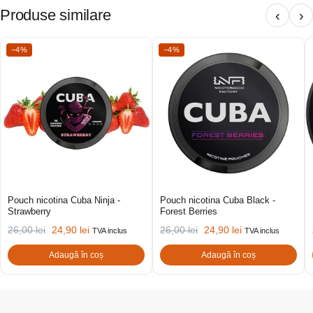
Produse similare
‹
›
−4%
−4%
Pouch nicotina Cuba Ninja -
Pouch nicotina Cuba Black -
Strawberry
Forest Berries
26,00
lei
24,90
lei
26,00
lei
24,90
lei
TVA inclus
TVA inclus
Adaugă în coș
Adaugă în coș