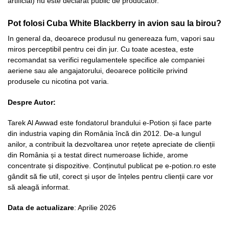
artificial) nu este declarat public de producator.
Pot folosi Cuba White Blackberry in avion sau la birou?
In general da, deoarece produsul nu genereaza fum, vapori sau
miros perceptibil pentru cei din jur. Cu toate acestea, este
recomandat sa verifici regulamentele specifice ale companiei
aeriene sau ale angajatorului, deoarece politicile privind
produsele cu nicotina pot varia.
Despre Autor:
Tarek Al Awwad este fondatorul brandului e-Potion și face parte
din industria vaping din România încă din 2012. De-a lungul
anilor, a contribuit la dezvoltarea unor rețete apreciate de clienții
din România și a testat direct numeroase lichide, arome
concentrate și dispozitive. Conținutul publicat pe e-potion.ro este
gândit să fie util, corect și ușor de înțeles pentru clienții care vor
să aleagă informat.
Data de actualizare
: Aprilie 2026