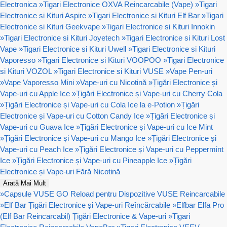
Electronica
»
Tigari Electronice OXVA Reincarcabile (Vape)
»
Tigari
Electronice si Kituri Aspire
»
Tigari Electronice si Kituri Elf Bar
»
Tigari
Electronice si Kituri Geekvape
»
Tigari Electronice si Kituri Innokin
»
Tigari Electronice si Kituri Joyetech
»
Tigari Electronice si Kituri Lost
Vape
»
Tigari Electronice si Kituri Uwell
»
Tigari Electronice si Kituri
Vaporesso
»
Tigari Electronice si Kituri VOOPOO
»
Tigari Electronice
si Kituri VOZOL
»
Tigari Electronice si Kituri VUSE
»
Vape Pen-uri
»
Vape Vaporesso Mini
»
Vape-uri cu Nicotină
»
Țigări Electronice și
Vape-uri cu Apple Ice
»
Țigări Electronice și Vape-uri cu Cherry Cola
»
Țigări Electronice și Vape-uri cu Cola Ice la e-Potion
»
Țigări
Electronice și Vape-uri cu Cotton Candy Ice
»
Țigări Electronice și
Vape-uri cu Guava Ice
»
Țigări Electronice și Vape-uri cu Ice Mint
»
Țigări Electronice și Vape-uri cu Mango Ice
»
Țigări Electronice și
Vape-uri cu Peach Ice
»
Țigări Electronice și Vape-uri cu Peppermint
Ice
»
Țigări Electronice și Vape-uri cu Pineapple Ice
»
Țigări
Electronice și Vape-uri Fără Nicotină
Arată Mai Mult
»
Capsule VUSE GO Reload pentru Dispozitive VUSE Reincarcabile
»
Elf Bar Țigări Electronice și Vape-uri Reîncărcabile
»
Elfbar Elfa Pro
(Elf Bar Reincarcabil) Țigări Electronice & Vape-uri
»
Tigari