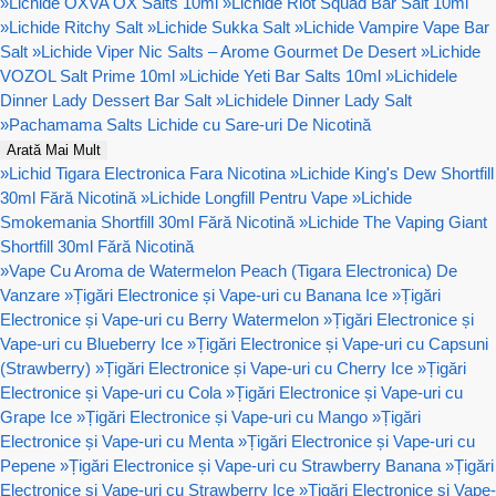
»
Lichide OXVA OX Salts 10ml
»
Lichide Riot Squad Bar Salt 10ml
»
Lichide Ritchy Salt
»
Lichide Sukka Salt
»
Lichide Vampire Vape Bar
Salt
»
Lichide Viper Nic Salts – Arome Gourmet De Desert
»
Lichide
VOZOL Salt Prime 10ml
»
Lichide Yeti Bar Salts 10ml
»
Lichidele
Dinner Lady Dessert Bar Salt
»
Lichidele Dinner Lady Salt
»
Pachamama Salts Lichide cu Sare-uri De Nicotină
Arată Mai Mult
»
Lichid Tigara Electronica Fara Nicotina
»
Lichide King's Dew Shortfill
30ml Fără Nicotină
»
Lichide Longfill Pentru Vape
»
Lichide
Smokemania Shortfill 30ml Fără Nicotină
»
Lichide The Vaping Giant
Shortfill 30ml Fără Nicotină
»
Vape Cu Aroma de Watermelon Peach (Tigara Electronica) De
Vanzare
»
Țigări Electronice și Vape-uri cu Banana Ice
»
Țigări
Electronice și Vape-uri cu Berry Watermelon
»
Țigări Electronice și
Vape-uri cu Blueberry Ice
»
Țigări Electronice și Vape-uri cu Capsuni
(Strawberry)
»
Țigări Electronice și Vape-uri cu Cherry Ice
»
Țigări
Electronice și Vape-uri cu Cola
»
Țigări Electronice și Vape-uri cu
Grape Ice
»
Țigări Electronice și Vape-uri cu Mango
»
Țigări
Electronice și Vape-uri cu Menta
»
Țigări Electronice și Vape-uri cu
Pepene
»
Țigări Electronice și Vape-uri cu Strawberry Banana
»
Țigări
Electronice și Vape-uri cu Strawberry Ice
»
Țigări Electronice și Vape-