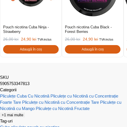
Pouch nicotina Cuba Ninja -
Pouch nicotina Cuba Black -
Strawberry
Forest Berries
26,00
lei
24,90
lei
26,00
lei
24,90
lei
TVA inclus
TVA inclus
Adaugă în coș
Adaugă în coș
SKU
5905753347813
Categorii
Pliculețe Cuba Cu Nicotină
Pliculețe cu Nicotină cu Concentrație
Foarte Tare
Pliculețe cu Nicotină cu Concentrație Tare
Pliculețe cu
Nicotină cu Mango
Pliculețe cu Nicotină Fructate
+1 mai multe
Tag-uri