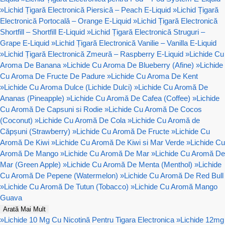
»
Lichid Țigară Electronică Piersică – Peach E-Liquid
»
Lichid Țigară
Electronică Portocală – Orange E-Liquid
»
Lichid Țigară Electronică
Shortfill – Shortfill E-Liquid
»
Lichid Țigară Electronică Struguri –
Grape E-Liquid
»
Lichid Țigară Electronică Vanilie – Vanilla E-Liquid
»
Lichid Țigară Electronică Zmeură – Raspberry E-Liquid
»
Lichide Cu
Aroma De Banana
»
Lichide Cu Aroma De Blueberry (Afine)
»
Lichide
Cu Aroma De Fructe De Padure
»
Lichide Cu Aroma De Kent
»
Lichide Cu Aroma Dulce (Lichide Dulci)
»
Lichide Cu Aromă De
Ananas (Pineapple)
»
Lichide Cu Aromă De Cafea (Coffee)
»
Lichide
Cu Aromă De Capsuni si Rodie
»
Lichide Cu Aromă De Cocos
(Coconut)
»
Lichide Cu Aromă De Cola
»
Lichide Cu Aromă de
Căpșuni (Strawberry)
»
Lichide Cu Aromă De Fructe
»
Lichide Cu
Aromă De Kiwi
»
Lichide Cu Aromă De Kiwi si Mar Verde
»
Lichide Cu
Aromă De Mango
»
Lichide Cu Aromă De Mar
»
Lichide Cu Aromă De
Mar (Green Apple)
»
Lichide Cu Aromă De Menta (Menthol)
»
Lichide
Cu Aromă De Pepene (Watermelon)
»
Lichide Cu Aromă De Red Bull
»
Lichide Cu Aromă De Tutun (Tobacco)
»
Lichide Cu Aromă Mango
Guava
Arată Mai Mult
»
Lichide 10 Mg Cu Nicotină Pentru Tigara Electronica
»
Lichide 12mg