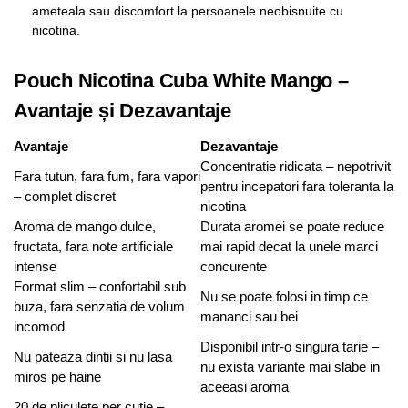
ameteala sau discomfort la persoanele neobisnuite cu
nicotina.
Pouch Nicotina Cuba White Mango –
Avantaje și Dezavantaje
Avantaje
Dezavantaje
Concentratie ridicata – nepotrivit
Fara tutun, fara fum, fara vapori
pentru incepatori fara toleranta la
– complet discret
nicotina
Aroma de mango dulce,
Durata aromei se poate reduce
fructata, fara note artificiale
mai rapid decat la unele marci
intense
concurente
Format slim – confortabil sub
Nu se poate folosi in timp ce
buza, fara senzatia de volum
mananci sau bei
incomod
Disponibil intr-o singura tarie –
Nu pateaza dintii si nu lasa
nu exista variante mai slabe in
miros pe haine
aceeasi aroma
20 de pliculete per cutie –