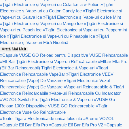
»
Țigări Electronice și Vape-uri cu Cola Ice la e-Potion
»
Țigări
Electronice și Vape-uri cu Cotton Candy Ice
»
Țigări Electronice și
Vape-uri cu Guava Ice
»
Țigări Electronice și Vape-uri cu Ice Mint
»
Țigări Electronice și Vape-uri cu Mango Ice
»
Țigări Electronice și
Vape-uri cu Peach Ice
»
Țigări Electronice și Vape-uri cu Peppermint
Ice
»
Țigări Electronice și Vape-uri cu Pineapple Ice
»
Țigări
Electronice și Vape-uri Fără Nicotină
Arată Mai Mult
»
Capsule VUSE GO Reload pentru Dispozitive VUSE Reincarcabile
»
Elf Bar Țigări Electronice și Vape-uri Reîncărcabile
»
Elfbar Elfa Pro
(Elf Bar Reincarcabil) Țigări Electronice & Vape-uri
»
Tigari
Electronice Reincarcabile VapeBar
»
Tigari Electronice VEEV
Reincarcabile (Vape) De Vanzare
»
Tigari Electronice Vozol
Reincarcabile (Vape) De Vanzare
»
Vape-uri Reincarcabile & Țigări
Electronice Reîncărcabile
»
Vape-uri Reincarcabile Cu Incarcator
»
VOZOL Switch Pro Țigări Electronice & Vape-uri
»
VUSE Go
Reload 1000: Dispozitive VUSE GO Reincarcabile
»
Țigări
Electronice Vuse Go Reîncărcabile
»
Toate: Tigara Electronica de unica folosinta
»
Arome VOZOL
»
Capsule Elf Bar Elfa Pro
»
Capsule Elf Bar Elfa Pro V2
»
Capsule