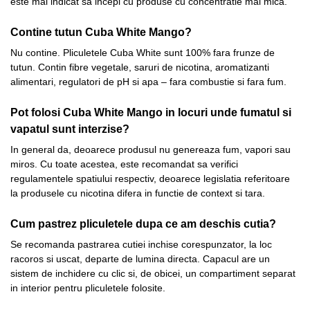
este mai indicat sa incepi cu produse cu concentratie mai mica.
Contine tutun Cuba White Mango?
Nu contine. Pliculetele Cuba White sunt 100% fara frunze de
tutun. Contin fibre vegetale, saruri de nicotina, aromatizanti
alimentari, regulatori de pH si apa – fara combustie si fara fum.
Pot folosi Cuba White Mango in locuri unde fumatul si
vapatul sunt interzise?
In general da, deoarece produsul nu genereaza fum, vapori sau
miros. Cu toate acestea, este recomandat sa verifici
regulamentele spatiului respectiv, deoarece legislatia referitoare
la produsele cu nicotina difera in functie de context si tara.
Cum pastrez pliculetele dupa ce am deschis cutia?
Se recomanda pastrarea cutiei inchise corespunzator, la loc
racoros si uscat, departe de lumina directa. Capacul are un
sistem de inchidere cu clic si, de obicei, un compartiment separat
in interior pentru pliculetele folosite.