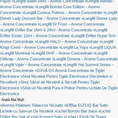
Flayer
»
Longfill Babel 24ml – Arome Concentrate
»
Longfill Bombo -
Arome Concentrate
»
Longfill Bombo Core Edition – Arome
Concentrate
»
Longfill Curieux Potions – Arome Concentrate
»
Longfill
Dinner Lady Dessert Bar – Arome Concentrate
»
Longfill Dinner Lady
– Arome Concentrate
»
Longfill Dr Frost – Arome Concentrate
»
Longfill Drifter Bar 16ml & 24ml - Arome Concentrate
»
Longfill
Drifter Exotic 12ml – Arome Concentrate
»
Longfill Drifter Hyper 5ml -
Arome Concentrate
»
Longfill HALO – Arome Concentrate
»
Longfill
Kings Crest – Arome Concentrate
»
Longfill La Yaya
»
Longfill LIQUA
»
Longfill Montreal
»
Longfill OHF – Arome Concentrate
»
Longfill
Oil4vap – Arome Concentrate
»
Longfill Omerta – Arome Concentrate
»
Longfill Viper – Arome Concentrate
»
Longfill Yeti Summit Series –
Arome Concentrate
»
OXVA OX Aromă Concentrata de Țigări
Electronice
»
Shot Nicotină Pentru Țigări Electronice (Nicshoturi si
Nicsalturi)
»
Shot Săruri de Nicotină & Nicsalt Pentru Țigări
Electronice
»
Shot-uri Nicotină Pura e-Potion Pentru Lichide De Țigări
Electronice
Arată Mai Mult
»
Bombo Platinum Tobaccos Nicsalts
»
ElfBar ELFLIQ Bar Salts
Lichide cu Sare-uri De Nicotină
»
Lichid Bombo Bar Juice
»
Lichid
Drifter Bar Salt
»
Lichid Kustard Salts
»
Lichid LIQUA De Tigara