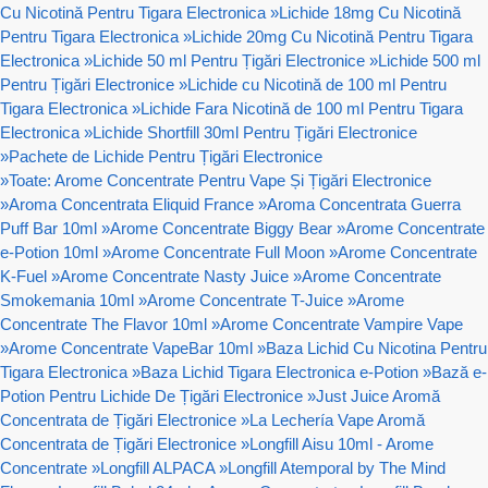
Cu Nicotină Pentru Tigara Electronica
»
Lichide 18mg Cu Nicotină
Pentru Tigara Electronica
»
Lichide 20mg Cu Nicotină Pentru Tigara
Electronica
»
Lichide 50 ml Pentru Țigări Electronice
»
Lichide 500 ml
Pentru Țigări Electronice
»
Lichide cu Nicotină de 100 ml Pentru
Tigara Electronica
»
Lichide Fara Nicotină de 100 ml Pentru Tigara
Electronica
»
Lichide Shortfill 30ml Pentru Țigări Electronice
»
Pachete de Lichide Pentru Țigări Electronice
»
Toate: Arome Concentrate Pentru Vape Și Țigări Electronice
»
Aroma Concentrata Eliquid France
»
Aroma Concentrata Guerra
Puff Bar 10ml
»
Arome Concentrate Biggy Bear
»
Arome Concentrate
e-Potion 10ml
»
Arome Concentrate Full Moon
»
Arome Concentrate
K-Fuel
»
Arome Concentrate Nasty Juice
»
Arome Concentrate
Smokemania 10ml
»
Arome Concentrate T-Juice
»
Arome
Concentrate The Flavor 10ml
»
Arome Concentrate Vampire Vape
»
Arome Concentrate VapeBar 10ml
»
Baza Lichid Cu Nicotina Pentru
Tigara Electronica
»
Baza Lichid Tigara Electronica e-Potion
»
Bază e-
Potion Pentru Lichide De Țigări Electronice
»
Just Juice Aromă
Concentrata de Țigări Electronice
»
La Lechería Vape Aromă
Concentrata de Țigări Electronice
»
Longfill Aisu 10ml - Arome
Concentrate
»
Longfill ALPACA
»
Longfill Atemporal by The Mind