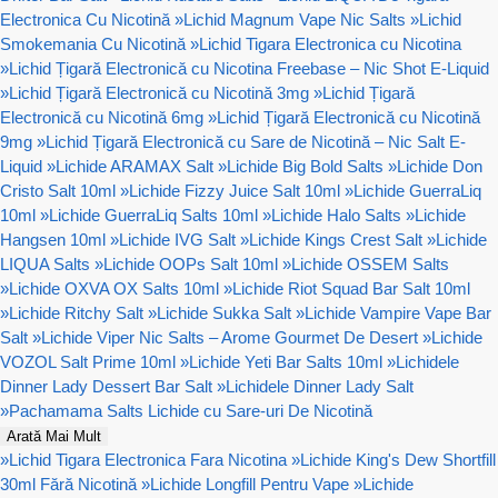
Electronica Cu Nicotină
»
Lichid Magnum Vape Nic Salts
»
Lichid
Smokemania Cu Nicotină
»
Lichid Tigara Electronica cu Nicotina
»
Lichid Țigară Electronică cu Nicotina Freebase – Nic Shot E-Liquid
»
Lichid Țigară Electronică cu Nicotină 3mg
»
Lichid Țigară
Electronică cu Nicotină 6mg
»
Lichid Țigară Electronică cu Nicotină
9mg
»
Lichid Țigară Electronică cu Sare de Nicotină – Nic Salt E-
Liquid
»
Lichide ARAMAX Salt
»
Lichide Big Bold Salts
»
Lichide Don
Cristo Salt 10ml
»
Lichide Fizzy Juice Salt 10ml
»
Lichide GuerraLiq
10ml
»
Lichide GuerraLiq Salts 10ml
»
Lichide Halo Salts
»
Lichide
Hangsen 10ml
»
Lichide IVG Salt
»
Lichide Kings Crest Salt
»
Lichide
LIQUA Salts
»
Lichide OOPs Salt 10ml
»
Lichide OSSEM Salts
»
Lichide OXVA OX Salts 10ml
»
Lichide Riot Squad Bar Salt 10ml
»
Lichide Ritchy Salt
»
Lichide Sukka Salt
»
Lichide Vampire Vape Bar
Salt
»
Lichide Viper Nic Salts – Arome Gourmet De Desert
»
Lichide
VOZOL Salt Prime 10ml
»
Lichide Yeti Bar Salts 10ml
»
Lichidele
Dinner Lady Dessert Bar Salt
»
Lichidele Dinner Lady Salt
»
Pachamama Salts Lichide cu Sare-uri De Nicotină
Arată Mai Mult
»
Lichid Tigara Electronica Fara Nicotina
»
Lichide King's Dew Shortfill
30ml Fără Nicotină
»
Lichide Longfill Pentru Vape
»
Lichide