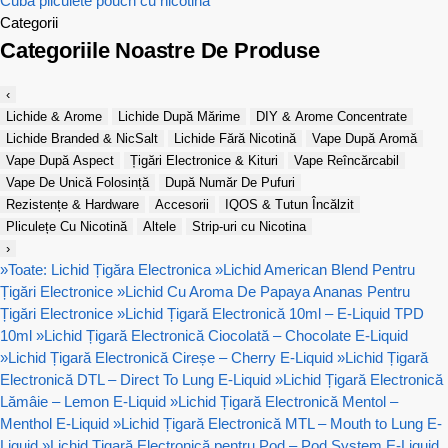
Cuba
pliculete
pouch cu nicotina
Categorii
Categoriile Noastre De Produse
‹
Lichide & Arome
Lichide După Mărime
DIY & Arome Concentrate
Lichide Branded & NicSalt
Lichide Fără Nicotină
Vape După Aromă
Vape După Aspect
Țigări Electronice & Kituri
Vape Reîncărcabil
Vape De Unică Folosință
După Număr De Pufuri
Rezistențe & Hardware
Accesorii
IQOS & Tutun Încălzit
Pliculețe Cu Nicotină
Altele
Strip-uri cu Nicotina
›
»
Toate: Lichid Țigăra Electronica
»
Lichid American Blend Pentru
Țigări Electronice
»
Lichid Cu Aroma De Papaya Ananas Pentru
Țigări Electronice
»
Lichid Țigară Electronică 10ml – E-Liquid TPD
10ml
»
Lichid Țigară Electronică Ciocolată – Chocolate E-Liquid
»
Lichid Țigară Electronică Cireșe – Cherry E-Liquid
»
Lichid Țigară
Electronică DTL – Direct To Lung E-Liquid
»
Lichid Țigară Electronică
Lămâie – Lemon E-Liquid
»
Lichid Țigară Electronică Mentol –
Menthol E-Liquid
»
Lichid Țigară Electronică MTL – Mouth to Lung E-
Liquid
»
Lichid Țigară Electronică pentru Pod – Pod System E-Liquid