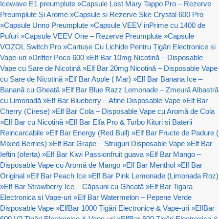
Icewave E1 preumplute
»
Capsule Lost Mary Tappo Pro – Rezerve
Preumplute Și Arome
»
Capsule si Rezerve Ske Crystal 600 Pro
»
Capsule Unno Preumplute
»
Capsule VEEV inPrime cu 1400 de
Pufuri
»
Capsule VEEV One – Rezerve Preumplute
»
Capsule
VOZOL Switch Pro
»
Cartușe Cu Lichide Pentru Țigări Electronice si
Vape-uri
»
Drifter Poco 600
»
Elf Bar 10mg Nicotină – Disposable
Vape cu Sare de Nicotină
»
Elf Bar 20mg Nicotină – Disposable Vape
cu Sare de Nicotină
»
Elf Bar Apple ( Mar)
»
Elf Bar Banana Ice –
Banană cu Gheață
»
Elf Bar Blue Razz Lemonade – Zmeură Albastră
cu Limonadă
»
Elf Bar Blueberry – Afine Disposable Vape
»
Elf Bar
Cherry (Cirese)
»
Elf Bar Cola – Disposable Vape cu Aromă de Cola
»
Elf Bar cu Nicotină
»
Elf Bar Elfa Pro & Turbo Kituri si Baterii
Reincarcabile
»
Elf Bar Energy (Red Bull)
»
Elf Bar Fructe de Padure (
Mixed Berries)
»
Elf Bar Grape – Struguri Disposable Vape
»
Elf Bar
Ieftin (oferta)
»
Elf Bar Kiwi Passionfruit guava
»
Elf Bar Mango –
Disposable Vape cu Aromă de Mango
»
Elf Bar Menthol
»
Elf Bar
Original
»
Elf Bar Peach Ice
»
Elf Bar Pink Lemonade (Limonada Roz)
»
Elf Bar Strawberry Ice – Căpșuni cu Gheață
»
Elf Bar Tigara
Electronica si Vape-uri
»
Elf Bar Watermelon – Pepene Verde
Disposable Vape
»
ElfBar 1000 Țigări Electronice & Vape-uri
»
ElfBar
600 V2 Țigări Electronice & Vape-uri
»
ElfBar 600 Țigări Electronice &