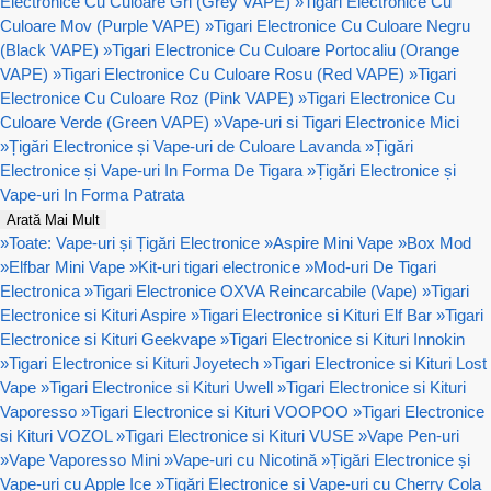
Electronice Cu Culoare Gri (Grey VAPE)
»
Tigari Electronice Cu
Culoare Mov (Purple VAPE)
»
Tigari Electronice Cu Culoare Negru
(Black VAPE)
»
Tigari Electronice Cu Culoare Portocaliu (Orange
VAPE)
»
Tigari Electronice Cu Culoare Rosu (Red VAPE)
»
Tigari
Electronice Cu Culoare Roz (Pink VAPE)
»
Tigari Electronice Cu
Culoare Verde (Green VAPE)
»
Vape-uri si Tigari Electronice Mici
»
Țigări Electronice și Vape-uri de Culoare Lavanda
»
Țigări
Electronice și Vape-uri In Forma De Tigara
»
Țigări Electronice și
Vape-uri In Forma Patrata
Arată Mai Mult
»
Toate: Vape-uri și Țigări Electronice
»
Aspire Mini Vape
»
Box Mod
»
Elfbar Mini Vape
»
Kit-uri tigari electronice
»
Mod-uri De Tigari
Electronica
»
Tigari Electronice OXVA Reincarcabile (Vape)
»
Tigari
Electronice si Kituri Aspire
»
Tigari Electronice si Kituri Elf Bar
»
Tigari
Electronice si Kituri Geekvape
»
Tigari Electronice si Kituri Innokin
»
Tigari Electronice si Kituri Joyetech
»
Tigari Electronice si Kituri Lost
Vape
»
Tigari Electronice si Kituri Uwell
»
Tigari Electronice si Kituri
Vaporesso
»
Tigari Electronice si Kituri VOOPOO
»
Tigari Electronice
si Kituri VOZOL
»
Tigari Electronice si Kituri VUSE
»
Vape Pen-uri
»
Vape Vaporesso Mini
»
Vape-uri cu Nicotină
»
Țigări Electronice și
Vape-uri cu Apple Ice
»
Țigări Electronice și Vape-uri cu Cherry Cola