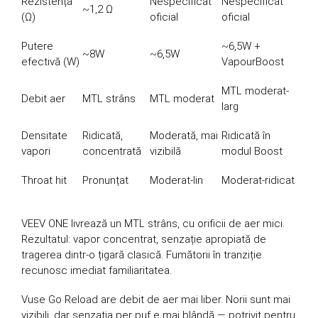
Rezistență
Nespecificat
Nespecificat
~1,2 Ω
(Ω)
oficial
oficial
Putere
~6,5W +
~8W
~6,5W
efectivă (W)
VapourBoost
MTL moderat-
Debit aer
MTL strâns
MTL moderat
larg
Densitate
Ridicată,
Moderată, mai
Ridicată în
vapori
concentrată
vizibilă
modul Boost
Throat hit
Pronunțat
Moderat-lin
Moderat-ridicat
VEEV ONE livrează un MTL strâns, cu orificii de aer mici.
Rezultatul: vapor concentrat, senzație apropiată de
tragerea dintr-o țigară clasică. Fumătorii în tranziție
recunosc imediat familiaritatea.
Vuse Go Reload are debit de aer mai liber. Norii sunt mai
vizibili, dar senzația per puf e mai blândă — potrivit pentru