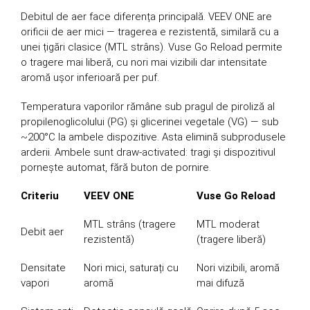
Debitul de aer face diferența principală. VEEV ONE are
orificii de aer mici — tragerea e rezistentă, similară cu a
unei țigări clasice (MTL strâns). Vuse Go Reload permite
o tragere mai liberă, cu nori mai vizibili dar intensitate
aromă ușor inferioară per puf.
Temperatura vaporilor rămâne sub pragul de piroliză al
propilenoglicolului (PG) și glicerinei vegetale (VG) — sub
~200°C la ambele dispozitive. Asta elimină subprodusele
arderii. Ambele sunt draw-activated: tragi și dispozitivul
pornește automat, fără buton de pornire.
Criteriu
VEEV ONE
Vuse Go Reload
MTL strâns (tragere
MTL moderat
Debit aer
rezistentă)
(tragere liberă)
Densitate
Nori mici, saturați cu
Nori vizibili, aromă
vapori
aromă
mai difuză