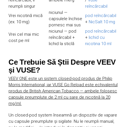
reîncărcabil, îl
ambele merg
/
Vuse
reumpli singur
reîncărcabil
niciunul —
Vrei nicotină mică
pod reîncărcabil
capsulele închise
(ex. 10 mg)
+
NicSalt 10 mg
pornesc mai sus
niciunul — pod
pod reîncărcabil
Vrei cel mai mic
reîncărcabil +
+
lichid cu
cost pe ml
lichid la sticlă
nicotina 10 ml
Ce Trebuie Să Știi Despre VEEV
și VUSE?
VEEV ONE este un sistem closed-pod produs de Philip
Morris International, iar VUSE Go Reload este echivalentul
produs de British American Tobacco — ambele folosesc
capsule preumplute de 2 ml cu sare de nicotină la 20
mg/ml.
Un closed-pod system înseamnă un dispozitiv de vapare
cu capsule preumplute și sigilate. Nu le reumpli manual,