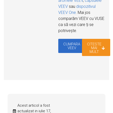
aromele VEEV
,
capsulele
VEEV
sau
dispozitivul
VEEV One
. Mai jos
comparăm VEEV cu VUSE
ca să vezi care ți se
potrivește.
CUMPARA
CITESTE
VEEV
MAI
MULT
Acest articol a fost
actualizat in iulie 17,