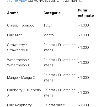
Arome VEEV
(22 RON/capsulă, 2 ml, 20 mg/ml):
Pufuri
Aromă
Categorie
estimate
Classic Tobacco
Tutun
~1.000
Blue Mint
Mentol
~1.000
Strawberry /
Fructat / Fructat-Ice
~1.000
Strawberry X
intens
Watermelon /
Fructat / Fructat-Ice
~1.000
Watermelon X
intens
Fructat / Fructat-Ice
Mango / Mango X
~1.000
intens
Blueberry / Blueberry
Fructat / Fructat-Ice
~1.000
X
intens
Blue Raspberry
Fructat dulce
~1.000