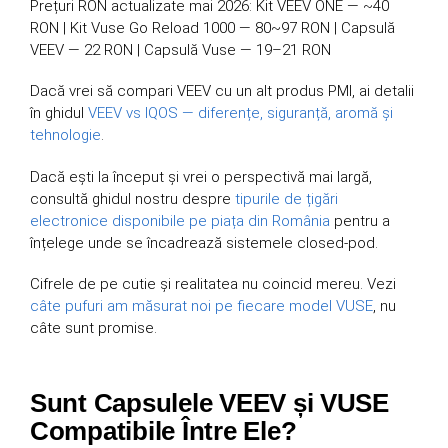
Prețuri RON actualizate mai 2026: Kit VEEV ONE — ~40
RON | Kit Vuse Go Reload 1000 — 80~97 RON | Capsulă
VEEV — 22 RON | Capsulă Vuse — 19–21 RON
Dacă vrei să compari VEEV cu un alt produs PMI, ai detalii
în ghidul
VEEV vs IQOS — diferențe, siguranță, aromă și
tehnologie
.
Dacă ești la început și vrei o perspectivă mai largă,
consultă ghidul nostru despre
tipurile de țigări
electronice disponibile pe piața din România
pentru a
înțelege unde se încadrează sistemele closed-pod.
Cifrele de pe cutie și realitatea nu coincid mereu. Vezi
câte pufuri am măsurat noi pe fiecare model VUSE
, nu
câte sunt promise.
Sunt Capsulele VEEV și VUSE
Compatibile Între Ele?