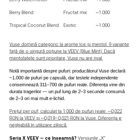
Berry Blend
Fructat mix
~1.000
Tropical Coconut Blend
Exotic
~1.000
Vuse domină categoric la arome Ice și mentol: 9 variante
față de o singură opțiune la VEEV (Blue Mint). Dacă
mentolatele sunt prioritare, Vuse nu are rival.
Notă importantă despre pufuri: producătorul Vuse declară
~1.000 de pufuri pe capsulă, dar testele independente
consemnează 311–700 de pufuri reale. Diferența vine din
durata tragerilor — un puf lung de 2–3 secunde consumă
de 2–3 ori mai mult e-lichid.
Prețul per puf, calculat la 1.000 de pufuri reale: ~0,022
RON la VEEV și ~0,019–0,021 RON la Vuse. Diferența e
neglijabilă în utilizare zilnică.
Seria X VEEV — ce înseamnă?
Versiunile „X”