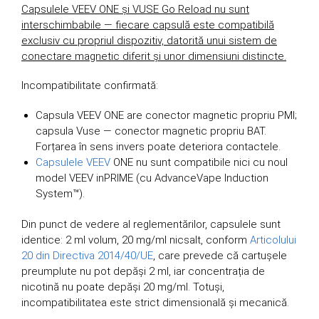
Capsulele VEEV ONE și VUSE Go Reload nu sunt
interschimbabile — fiecare capsulă este compatibilă
exclusiv cu propriul dispozitiv, datorită unui sistem de
conectare magnetic diferit și unor dimensiuni distincte.
Incompatibilitate confirmată:
Capsula VEEV ONE are conector magnetic propriu PMI;
capsula Vuse — conector magnetic propriu BAT.
Forțarea în sens invers poate deteriora contactele.
Capsulele VEEV
ONE nu sunt compatibile nici cu noul
model VEEV inPRIME (cu AdvanceVape Induction
System™).
Din punct de vedere al reglementărilor, capsulele sunt
identice: 2 ml volum, 20 mg/ml nicsalt, conform
Articolului
20 din Directiva 2014/40/UE
, care prevede că cartușele
preumplute nu pot depăși 2 ml, iar concentrația de
nicotină nu poate depăși 20 mg/ml. Totuși,
incompatibilitatea este strict dimensională și mecanică.