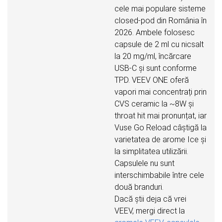
cele mai populare sisteme
closed-pod din România în
2026. Ambele folosesc
capsule de 2 ml cu nicsalt
la 20 mg/ml, încărcare
USB-C și sunt conforme
TPD. VEEV ONE oferă
vapori mai concentrați prin
CVS ceramic la ~8W și
throat hit mai pronunțat, iar
Vuse Go Reload câștigă la
varietatea de arome Ice și
la simplitatea utilizării.
Capsulele nu sunt
interschimbabile între cele
două branduri.
Dacă știi deja că vrei
VEEV, mergi direct la