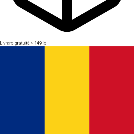
Livrare gratuită
> 149 lei