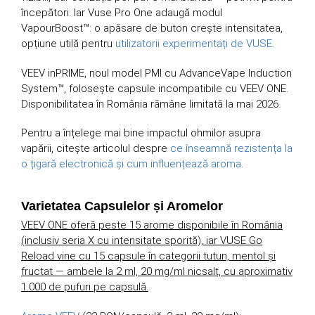
începători. Iar Vuse Pro One adaugă modul
VapourBoost™: o apăsare de buton crește intensitatea,
opțiune utilă pentru
utilizatorii experimentați de VUSE
.
VEEV inPRIME, noul model PMI cu AdvanceVape Induction
System™, folosește capsule incompatibile cu VEEV ONE.
Disponibilitatea în România rămâne limitată la mai 2026.
Pentru a înțelege mai bine impactul ohmilor asupra
vapării, citește articolul despre
ce înseamnă rezistența la
o țigară electronică și cum influențează aroma
.
Varietatea Capsulelor și Aromelor
VEEV ONE oferă peste 15 arome disponibile în România
(inclusiv seria X cu intensitate sporită), iar VUSE Go
Reload vine cu 15 capsule în categorii tutun, mentol și
fructat — ambele la 2 ml, 20 mg/ml nicsalt, cu aproximativ
1.000 de pufuri pe capsulă.