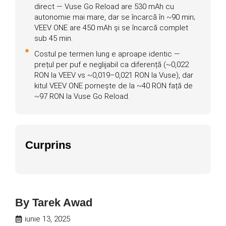
direct — Vuse Go Reload are 530 mAh cu
autonomie mai mare, dar se încarcă în ~90 min;
VEEV ONE are 450 mAh și se încarcă complet
sub 45 min.
Costul pe termen lung e aproape identic —
prețul per puf e neglijabil ca diferență (~0,022
RON la VEEV vs ~0,019–0,021 RON la Vuse), dar
kitul VEEV ONE pornește de la ~40 RON față de
~97 RON la Vuse Go Reload.
Curprins
By
Tarek Awad
iunie 13, 2025