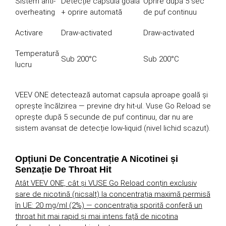
Sistem anti-
Detecție capsulă goală
Oprire după 5 sec
overheating
+ oprire automată
de puf continuu
Activare
Draw-activated
Draw-activated
Temperatură
Sub 200°C
Sub 200°C
lucru
VEEV ONE detectează automat capsula aproape goală și
oprește încălzirea — previne dry hit-ul. Vuse Go Reload se
oprește după 5 secunde de puf continuu, dar nu are
sistem avansat de detecție low-liquid (nivel lichid scazut).
Opțiuni De Concentrație A Nicotinei și
Senzație De Throat Hit
Atât VEEV ONE, cât și VUSE Go Reload conțin exclusiv
sare de nicotină (nicsalt) la concentrația maximă permisă
în UE: 20 mg/ml (2%) — concentrația sporită conferă un
throat hit mai rapid și mai intens față de nicotina