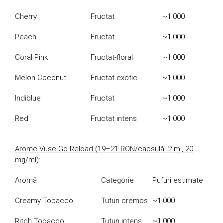
Cherry
Fructat
~1.000
Peach
Fructat
~1.000
Coral Pink
Fructat-floral
~1.000
Melon Coconut
Fructat exotic
~1.000
Indiblue
Fructat
~1.000
Red
Fructat intens
~1.000
Arome Vuse Go Reload (19–21 RON/capsulă, 2 ml, 20
mg/ml):
Aromă
Categorie
Pufuri estimate
Creamy Tobacco
Tutun cremos
~1.000
Ritch Tobacco
Tutun intens
~1.000