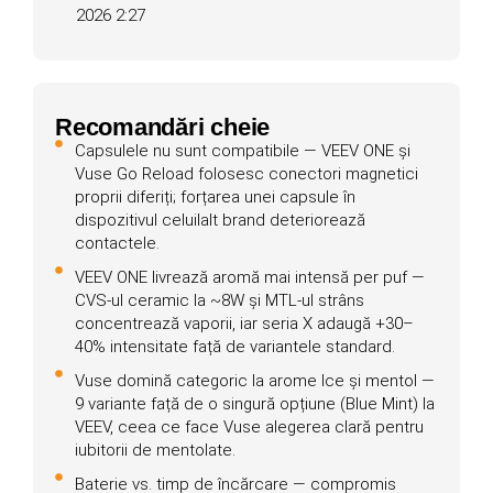
2026 2:27
Recomandări cheie
Capsulele nu sunt compatibile — VEEV ONE și
Vuse Go Reload folosesc conectori magnetici
proprii diferiți; forțarea unei capsule în
dispozitivul celuilalt brand deteriorează
contactele.
VEEV ONE livrează aromă mai intensă per puf —
CVS-ul ceramic la ~8W și MTL-ul strâns
concentrează vaporii, iar seria X adaugă +30–
40% intensitate față de variantele standard.
Vuse domină categoric la arome Ice și mentol —
9 variante față de o singură opțiune (Blue Mint) la
VEEV, ceea ce face Vuse alegerea clară pentru
iubitorii de mentolate.
Baterie vs. timp de încărcare — compromis