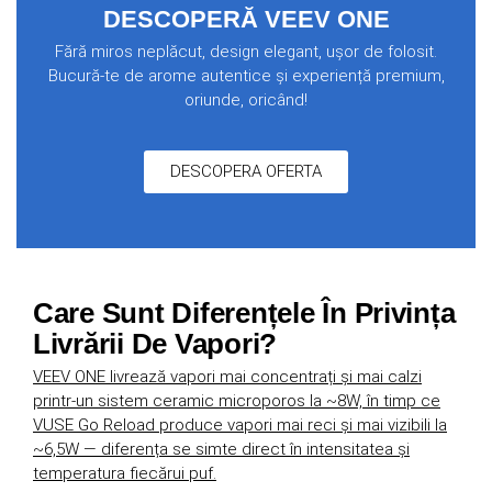
DESCOPERĂ VEEV ONE
Fără miros neplăcut, design elegant, ușor de folosit.
Bucură-te de arome autentice și experiență premium,
oriunde, oricând!
DESCOPERA OFERTA
Care Sunt Diferențele În Privința
Livrării De Vapori?
VEEV ONE livrează vapori mai concentrați și mai calzi
printr-un sistem ceramic microporos la ~8W, în timp ce
VUSE Go Reload produce vapori mai reci și mai vizibili la
~6,5W — diferența se simte direct în intensitatea și
temperatura fiecărui puf.