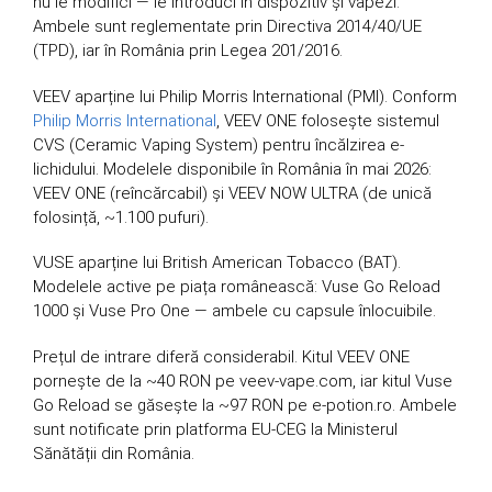
nu le modifici — le introduci în dispozitiv și vapezi.
Ambele sunt reglementate prin Directiva 2014/40/UE
(TPD), iar în România prin Legea 201/2016.
VEEV aparține lui Philip Morris International (PMI). Conform
Philip Morris International
, VEEV ONE folosește sistemul
CVS (Ceramic Vaping System) pentru încălzirea e-
lichidului. Modelele disponibile în România în mai 2026:
VEEV ONE (reîncărcabil) și VEEV NOW ULTRA (de unică
folosință, ~1.100 pufuri).
VUSE aparține lui British American Tobacco (BAT).
Modelele active pe piața românească: Vuse Go Reload
1000 și Vuse Pro One — ambele cu capsule înlocuibile.
Prețul de intrare diferă considerabil. Kitul VEEV ONE
pornește de la ~40 RON pe veev-vape.com, iar kitul Vuse
Go Reload se găsește la ~97 RON pe e-potion.ro. Ambele
sunt notificate prin platforma EU-CEG la Ministerul
Sănătății din România.