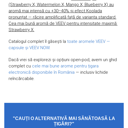
(Strawberry X, Watermelon X, Mango X, Blueberry X) au
aromă mai intensă cu +30–40% și efect Koolada
pronunțat — răcire amplificată față de varianta standard.
Cea mai bună aromă de VEEV pentru intensitate maximă:
Strawberry X.
Catalogul complet îl găsești la
toate aromele VEEV —
capsule și VEEV NOW
.
Dacă vrei să explorezi și opțiuni open-pod, avem un ghid
complet cu
cele mai bune arome pentru țigara
electronică disponibile în România
— inclusiv lichide
reîncărcabile.
"CAUȚI O ALTERNATIVĂ MAI SĂNĂTOASĂ LA
ȚIGĂRI?"