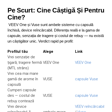
Pe Scurt: Cine Câștigă Și Pentru
Cine?
VEEV One și Vuse sunt ambele sisteme cu capsulă
închisă, device reîncărcabil. Diferența reală e la gama de
capsule, senzația de tragere și costul de rebuy — nu există
un câștigător unic. Verdict rapid pe profil:
Profilul tău
Alege
Link
Vrei senzație de
țigară, tragere fermă
VEEV One
VEEV One
(MTL strâns)
Vrei cea mai mare
gamă de arome în
VUSE
capsule Vuse
capsulă
Cumperi capsule
des — costul de
VUSE
capsule Vuse
rebuy contează
Vrei device
VEEV reîncărcabil