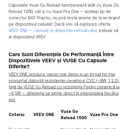
Capsulele Vuse Go Reload funcționează atât cu Vuse Go
Reload 1000, cât și cu Vuse Pro One — același tip de
conector BAT. Practic, nu poți testa arome de la un brand
pe dispozitivul celuilalt. Dacă vrei să explorezi oferta
VEEV ONE — capsule și dispozitiv reîncărcabil
, trebuie să
ai dispozitivul VEEV.
Care Sunt Diferențele De Performanță Între
Dispozitivele VEEV și VUSE Cu Capsule
Diferite?
VEEV ONE produce vapori mai denși și un throat hit mai
pronunțat datorită rezistenței ceramice CVS (~8W, 1,2 Ω),
față de VUSE Go Reload cu rezistența Feelm ceramică la
~6,5W — diferența se simte direct în intensitatea fiecărui
puf.
Vuse Go
Criteriu
VEEV ONE
Vuse Pro One
Reload 1000