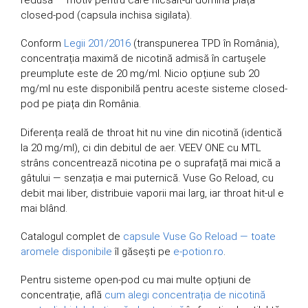
closed-pod (capsula inchisa sigilata).
Conform
Legii 201/2016
(transpunerea TPD în România),
concentrația maximă de nicotină admisă în cartușele
preumplute este de 20 mg/ml. Nicio opțiune sub 20
mg/ml nu este disponibilă pentru aceste sisteme closed-
pod pe piața din România.
Diferența reală de throat hit nu vine din nicotină (identică
la 20 mg/ml), ci din debitul de aer. VEEV ONE cu MTL
strâns concentrează nicotina pe o suprafață mai mică a
gâtului — senzația e mai puternică. Vuse Go Reload, cu
debit mai liber, distribuie vaporii mai larg, iar throat hit-ul e
mai blând.
Catalogul complet de
capsule Vuse Go Reload — toate
aromele disponibile
îl găsești pe
e-potion.ro
.
Pentru sisteme open-pod cu mai multe opțiuni de
concentrație, află
cum alegi concentrația de nicotină