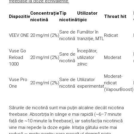
freebase la doze echivalente.
Concentrație
Tip
Utilizator
Dispozitiv
Throat hit
nicotină
nicotină
tipic
Sare de
Fumător în
VEEV ONE
20 mg/ml (2%)
Ridicat
nicotină
tranziție, MTL
Vuse Go
Începător,
Sare de
Reload
20 mg/ml (2%)
utilizator
Moderat
nicotină
1000
zilnic
Moderat-
Vuse Pro
Sare de
Utilizator
20 mg/ml (2%)
ridicat
One
nicotină
experimentat
(VapourBoost)
Sărurile de nicotină sunt mai puțin alcaline decât nicotina
freebase. Absorbția în sânge e mai rapidă (~6–7 minute
față de ~10 minute la freebase), iar satisfacția nicotinică
vine mai repede la doze egale. Iritația gâtului este mai
redusă — motiv pentru care nicsalt-ul domină piața