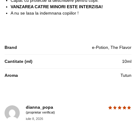
Capac cu protectie la deschidere pentru copii.
VANZAREA CATRE MINORI ESTE INTERZISA!
A nu se lasa la indemnana copiilor !
Brand
e-Potion, The Flavor
Cantitate (ml)
10ml
Aroma
Tutun
dianna_popa
(proprietar verificat)
iulie 8, 2026