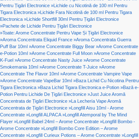
Pentru Țigări Electronice
»
Lichide cu Nicotină de 100 ml Pentru
Tigara Electronica
»
Lichide Fara Nicotină de 100 ml Pentru Tigara
Electronica
»
Lichide Shortfill 30ml Pentru Țigări Electronice
»
Pachete de Lichide Pentru Țigări Electronice
»
Toate: Arome Concentrate Pentru Vape Și Țigări Electronice
»
Aroma Concentrata Eliquid France
»
Aroma Concentrata Guerra
Puff Bar 10ml
»
Arome Concentrate Biggy Bear
»
Arome Concentrate
e-Potion 10ml
»
Arome Concentrate Full Moon
»
Arome Concentrate
K-Fuel
»
Arome Concentrate Nasty Juice
»
Arome Concentrate
Smokemania 10ml
»
Arome Concentrate T-Juice
»
Arome
Concentrate The Flavor 10ml
»
Arome Concentrate Vampire Vape
»
Arome Concentrate VapeBar 10ml
»
Baza Lichid Cu Nicotina Pentru
Tigara Electronica
»
Baza Lichid Tigara Electronica e-Potion
»
Bază e-
Potion Pentru Lichide De Țigări Electronice
»
Just Juice Aromă
Concentrata de Țigări Electronice
»
La Lechería Vape Aromă
Concentrata de Țigări Electronice
»
Longfill Aisu 10ml - Arome
Concentrate
»
Longfill ALPACA
»
Longfill Atemporal by The Mind
Flayer
»
Longfill Babel 24ml – Arome Concentrate
»
Longfill Bombo -
Arome Concentrate
»
Longfill Bombo Core Edition – Arome
Concentrate
»
Longfill Curieux Potions – Arome Concentrate
»
Longfill