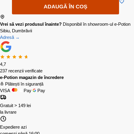
ADAUGĂ ÎN COȘ
Vrei să vezi produsul înainte?
Disponibil în showroom-ul e-Potion
Sibiu, Dumbrăvii
Adresă →
4,7
237 recenzii verificate
e-Potion magazin de încredere
Plătești în siguranță
VISA
Pay
Pay
Gratuit > 149 lei
la livrare
Expediere azi
comenzi până 16:00