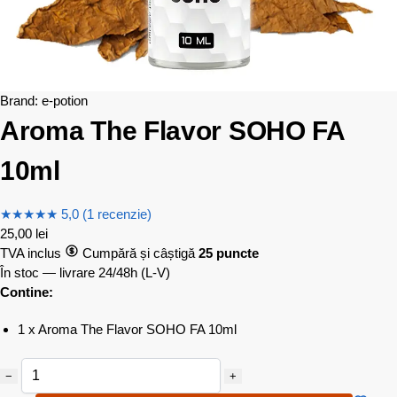
Brand:
e-potion
Aroma The Flavor SOHO FA
10ml
★
★
★
★
★
5,0 (1 recenzie)
25,00
lei
TVA inclus
Cumpără și câștigă
25 puncte
În stoc — livrare 24/48h
(L-V)
Contine:
1 x Aroma The Flavor SOHO FA 10ml
−
+