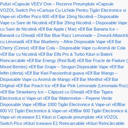
Pufuri
»
Capsule VEEV One – Rezerve Preumplute
»
Capsule
VOZOL Switch Pro
»
Cartușe Cu Lichide Pentru Țigări Electronice si
Vape-uri
»
Drifter Poco 600
»
Elf Bar 10mg Nicotină – Disposable
Vape cu Sare de Nicotină
»
Elf Bar 20mg Nicotină – Disposable Vape
cu Sare de Nicotină
»
Elf Bar Apple ( Mar)
»
Elf Bar Banana Ice –
Banană cu Gheață
»
Elf Bar Blue Razz Lemonade – Zmeură Albastră
cu Limonadă
»
Elf Bar Blueberry – Afine Disposable Vape
»
Elf Bar
Cherry (Cirese)
»
Elf Bar Cola – Disposable Vape cu Aromă de Cola
»
Elf Bar cu Nicotină
»
Elf Bar Elfa Pro & Turbo Kituri si Baterii
Reincarcabile
»
Elf Bar Energy (Red Bull)
»
Elf Bar Fructe de Padure (
Mixed Berries)
»
Elf Bar Grape – Struguri Disposable Vape
»
Elf Bar
Ieftin (oferta)
»
Elf Bar Kiwi Passionfruit guava
»
Elf Bar Mango –
Disposable Vape cu Aromă de Mango
»
Elf Bar Menthol
»
Elf Bar
Original
»
Elf Bar Peach Ice
»
Elf Bar Pink Lemonade (Limonada Roz)
»
Elf Bar Strawberry Ice – Căpșuni cu Gheață
»
Elf Bar Tigara
Electronica si Vape-uri
»
Elf Bar Watermelon – Pepene Verde
Disposable Vape
»
ElfBar 1000 Țigări Electronice & Vape-uri
»
ElfBar
600 V2 Țigări Electronice & Vape-uri
»
ElfBar 600 Țigări Electronice &
Vape-uri
»
Icewave E1 Kituri si Capsule preumplute
»
Kit VOZOL
Switch Pico
»
Kituri Icewave E1 Reincarcabile
»
Kituri Reîncărcabile