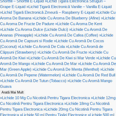
Shortfill – Shortfill E-Liquid
»
Lichid Țigară Electronică Struguri –
Grape E-Liquid
»
Lichid Țigară Electronică Vanilie – Vanilla E-Liquid
»
Lichid Țigară Electronică Zmeură – Raspberry E-Liquid
»
Lichide Cu
Aroma De Banana
»
Lichide Cu Aroma De Blueberry (Afine)
»
Lichide
Cu Aroma De Fructe De Padure
»
Lichide Cu Aroma De Kent
»
Lichide Cu Aroma Dulce (Lichide Dulci)
»
Lichide Cu Aromă De
Ananas (Pineapple)
»
Lichide Cu Aromă De Cafea (Coffee)
»
Lichide
Cu Aromă De Capsuni si Rodie
»
Lichide Cu Aromă De Cocos
(Coconut)
»
Lichide Cu Aromă De Cola
»
Lichide Cu Aromă de
Căpșuni (Strawberry)
»
Lichide Cu Aromă De Fructe
»
Lichide Cu
Aromă De Kiwi
»
Lichide Cu Aromă De Kiwi si Mar Verde
»
Lichide Cu
Aromă De Mango
»
Lichide Cu Aromă De Mar
»
Lichide Cu Aromă De
Mar (Green Apple)
»
Lichide Cu Aromă De Menta (Menthol)
»
Lichide
Cu Aromă De Pepene (Watermelon)
»
Lichide Cu Aromă De Red Bull
»
Lichide Cu Aromă De Tutun (Tobacco)
»
Lichide Cu Aromă Mango
Guava
Arată Mai Mult
»
Lichide 10 Mg Cu Nicotină Pentru Tigara Electronica
»
Lichide 12mg
Cu Nicotină Pentru Tigara Electronica
»
Lichide 18mg Cu Nicotină
Pentru Tigara Electronica
»
Lichide 20mg Cu Nicotină Pentru Tigara
Electronica
»
Lichide 50 ml Pentru Țigări Electronice
»
Lichide 500 ml