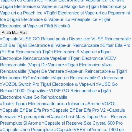
»
Țigări Electronice și Vape-uri cu Mango Ice
»
Țigări Electronice și
Vape-uri cu Peach Ice
»
Țigări Electronice și Vape-uri cu Peppermint
Ice
»
Țigări Electronice și Vape-uri cu Pineapple Ice
»
Țigări
Electronice și Vape-uri Fără Nicotină
Arată Mai Mult
»
Capsule VUSE GO Reload pentru Dispozitive VUSE Reincarcabile
»
Elf Bar Țigări Electronice și Vape-uri Reîncărcabile
»
Elfbar Elfa Pro
(Elf Bar Reincarcabil) Țigări Electronice & Vape-uri
»
Tigari
Electronice Reincarcabile VapeBar
»
Tigari Electronice VEEV
Reincarcabile (Vape) De Vanzare
»
Tigari Electronice Vozol
Reincarcabile (Vape) De Vanzare
»
Vape-uri Reincarcabile & Țigări
Electronice Reîncărcabile
»
Vape-uri Reincarcabile Cu Incarcator
»
VOZOL Switch Pro Țigări Electronice & Vape-uri
»
VUSE Go
Reload 1000: Dispozitive VUSE GO Reincarcabile
»
Țigări
Electronice Vuse Go Reîncărcabile
»
Toate: Tigara Electronica de unica folosinta
»
Arome VOZOL
»
Capsule Elf Bar Elfa Pro
»
Capsule Elf Bar Elfa Pro V2
»
Capsule
Icewave E1 preumplute
»
Capsule Lost Mary Tappo Pro – Rezerve
Preumplute Și Arome
»
Capsule si Rezerve Ske Crystal 600 Pro
»
Capsule Unno Preumplute
»
Capsule VEEV inPrime cu 1400 de