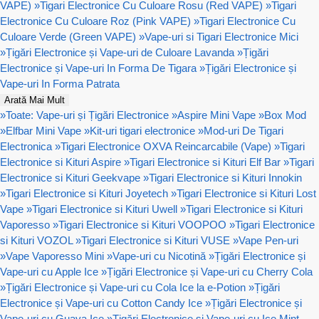
VAPE)
»
Tigari Electronice Cu Culoare Rosu (Red VAPE)
»
Tigari
Electronice Cu Culoare Roz (Pink VAPE)
»
Tigari Electronice Cu
Culoare Verde (Green VAPE)
»
Vape-uri si Tigari Electronice Mici
»
Țigări Electronice și Vape-uri de Culoare Lavanda
»
Țigări
Electronice și Vape-uri In Forma De Tigara
»
Țigări Electronice și
Vape-uri In Forma Patrata
Arată Mai Mult
»
Toate: Vape-uri și Țigări Electronice
»
Aspire Mini Vape
»
Box Mod
»
Elfbar Mini Vape
»
Kit-uri tigari electronice
»
Mod-uri De Tigari
Electronica
»
Tigari Electronice OXVA Reincarcabile (Vape)
»
Tigari
Electronice si Kituri Aspire
»
Tigari Electronice si Kituri Elf Bar
»
Tigari
Electronice si Kituri Geekvape
»
Tigari Electronice si Kituri Innokin
»
Tigari Electronice si Kituri Joyetech
»
Tigari Electronice si Kituri Lost
Vape
»
Tigari Electronice si Kituri Uwell
»
Tigari Electronice si Kituri
Vaporesso
»
Tigari Electronice si Kituri VOOPOO
»
Tigari Electronice
si Kituri VOZOL
»
Tigari Electronice si Kituri VUSE
»
Vape Pen-uri
»
Vape Vaporesso Mini
»
Vape-uri cu Nicotină
»
Țigări Electronice și
Vape-uri cu Apple Ice
»
Țigări Electronice și Vape-uri cu Cherry Cola
»
Țigări Electronice și Vape-uri cu Cola Ice la e-Potion
»
Țigări
Electronice și Vape-uri cu Cotton Candy Ice
»
Țigări Electronice și
Vape-uri cu Guava Ice
»
Țigări Electronice și Vape-uri cu Ice Mint