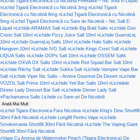
»
Lichid Țigară Electronică cu Nicotina Freebase – Nic Shot E-Liquid
»
Lichid Țigară Electronică cu Nicotină 3mg
»
Lichid Țigară
Electronică cu Nicotină 6mg
»
Lichid Țigară Electronică cu Nicotină
9mg
»
Lichid Țigară Electronică cu Sare de Nicotină – Nic Salt E-
Liquid
»
Lichide ARAMAX Salt
»
Lichide Big Bold Salts
»
Lichide Don
Cristo Salt 10ml
»
Lichide Fizzy Juice Salt 10ml
»
Lichide GuerraLiq
10ml
»
Lichide GuerraLiq Salts 10ml
»
Lichide Halo Salts
»
Lichide
Hangsen 10ml
»
Lichide IVG Salt
»
Lichide Kings Crest Salt
»
Lichide
LIQUA Salts
»
Lichide OOPs Salt 10ml
»
Lichide OSSEM Salts
»
Lichide OXVA OX Salts 10ml
»
Lichide Riot Squad Bar Salt 10ml
»
Lichide Ritchy Salt
»
Lichide Sukka Salt
»
Lichide Vampire Vape Bar
Salt
»
Lichide Viper Nic Salts – Arome Gourmet De Desert
»
Lichide
VOZOL Salt Prime 10ml
»
Lichide Yeti Bar Salts 10ml
»
Lichidele
Dinner Lady Dessert Bar Salt
»
Lichidele Dinner Lady Salt
»
Pachamama Salts Lichide cu Sare-uri De Nicotină
Arată Mai Mult
»
Lichid Tigara Electronica Fara Nicotina
»
Lichide King's Dew Shortfill
30ml Fără Nicotină
»
Lichide Longfill Pentru Vape
»
Lichide
Smokemania Shortfill 30ml Fără Nicotină
»
Lichide The Vaping Giant
Shortfill 30ml Fără Nicotină
»
Vape Cu Aroma de Watermelon Peach (Tigara Electronica) De