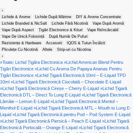
‹
Lichide & Arome
Lichide După Mărime
DIY & Arome Concentrate
Lichide Branded & NicSalt
Lichide Fără Nicotină
Vape După Aromă
Vape După Aspect
Țigări Electronice & Kituri
Vape Reîncărcabil
Vape De Unică Folosință
După Număr De Pufuri
Rezistențe & Hardware
Accesorii
IQOS & Tutun Încălzit
Pliculețe Cu Nicotină
Altele
Strip-uri cu Nicotina
›
»
Toate: Lichid Țigăra Electronica
»
Lichid American Blend Pentru
Țigări Electronice
»
Lichid Cu Aroma De Papaya Ananas Pentru
Țigări Electronice
»
Lichid Țigară Electronică 10ml – E-Liquid TPD
10ml
»
Lichid Țigară Electronică Ciocolată – Chocolate E-Liquid
»
Lichid Țigară Electronică Cireșe – Cherry E-Liquid
»
Lichid Țigară
Electronică DTL – Direct To Lung E-Liquid
»
Lichid Țigară Electronică
Lămâie – Lemon E-Liquid
»
Lichid Țigară Electronică Mentol –
Menthol E-Liquid
»
Lichid Țigară Electronică MTL – Mouth to Lung E-
Liquid
»
Lichid Țigară Electronică pentru Pod – Pod System E-Liquid
»
Lichid Țigară Electronică Piersică – Peach E-Liquid
»
Lichid Țigară
Electronică Portocală – Orange E-Liquid
»
Lichid Țigară Electronică