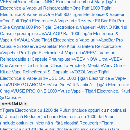
VEEV inPrime
»
Kituri UNNO Reincarcabile
»
Lost Mary Țigări
Electronice & Vape-uri Reincarcabile
»
One Puff 1000 Țigări
Electronice & Vape-uri
»
One Puff 800 Țigări Electronice & Vape-uri
»
One Puff Țigări Electronice & Vape-uri
»
Rezerve Elf Bar Elfa Pro
»
Ske Crystal 600 Pro Țigări Electronice & Vape-uri
»
UNNO Kituri si
Capsule preumplute
»
VAAL AOP Bar 1000 Țigări Electronice &
Vape-uri
»
VAAL Vape Țigări Electronice & Vape-uri
»
VapeBar Pro
Capsule Si Rezerve
»
VapeBar Pro Kituri si Baterii Reincarcabile
»
Vapebar Pro Țigări Electronice & Vape-uri
»
VEEV - Vape-uri
Reîncărcabile și Capsule Preumplute
»
VEEV NOW Ultra
»
VEEV
One Arome – De La Tutun Clasic La Fructe Și Mentă
»
Veev One –
Kit de Vape Reîncărcabil Și Capsule
»
VOZOL Vape Țigări
Electronice & Vape-uri
»
VUSE GO 1000 Țigări Electronice & Vape-
uri
»
VUSE GO AROME
»
Vuse Go Fără Nicotină – Țigări Electronice
0 mg
»
VUSE PRO ONE 1000
»
Vuse Vape – Țigări Electronice, Kituri
Și Capsule
Arată Mai Mult
»
Tigara Electronica cu 1200 de Pufuri (Include opțiuni cu nicotină și
fără nicotină Reduceri)
»
Tigara Electronica cu 1600 de Pufuri
(Include opțiuni cu nicotină și fără nicotină Reduceri)
»
Tigara
Electronica cu 1800 de Pufuri (Include opțiuni cu nicotină și fără