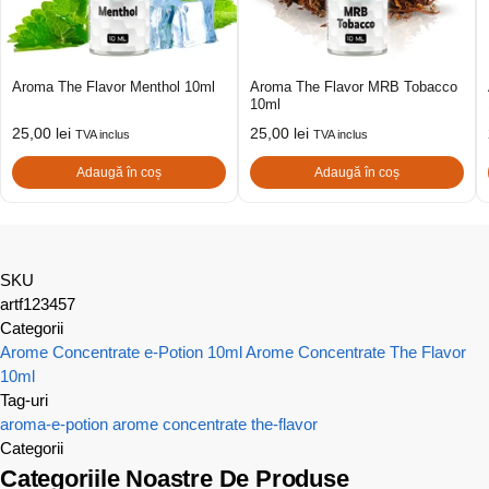
Aroma The Flavor Menthol 10ml
Aroma The Flavor MRB Tobacco
10ml
25,00
lei
25,00
lei
TVA inclus
TVA inclus
Adaugă în coș
Adaugă în coș
SKU
artf123457
Categorii
Arome Concentrate e-Potion 10ml
Arome Concentrate The Flavor
10ml
Tag-uri
aroma-e-potion
arome concentrate
the-flavor
Categorii
Categoriile Noastre De Produse