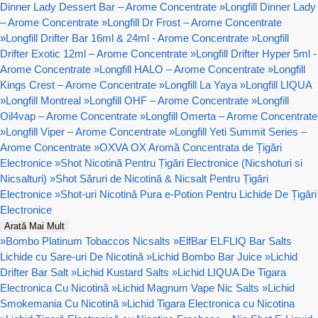
Dinner Lady Dessert Bar – Arome Concentrate
»
Longfill Dinner Lady
– Arome Concentrate
»
Longfill Dr Frost – Arome Concentrate
»
Longfill Drifter Bar 16ml & 24ml - Arome Concentrate
»
Longfill
Drifter Exotic 12ml – Arome Concentrate
»
Longfill Drifter Hyper 5ml -
Arome Concentrate
»
Longfill HALO – Arome Concentrate
»
Longfill
Kings Crest – Arome Concentrate
»
Longfill La Yaya
»
Longfill LIQUA
»
Longfill Montreal
»
Longfill OHF – Arome Concentrate
»
Longfill
Oil4vap – Arome Concentrate
»
Longfill Omerta – Arome Concentrate
»
Longfill Viper – Arome Concentrate
»
Longfill Yeti Summit Series –
Arome Concentrate
»
OXVA OX Aromă Concentrata de Țigări
Electronice
»
Shot Nicotină Pentru Țigări Electronice (Nicshoturi si
Nicsalturi)
»
Shot Săruri de Nicotină & Nicsalt Pentru Țigări
Electronice
»
Shot-uri Nicotină Pura e-Potion Pentru Lichide De Țigări
Electronice
Arată Mai Mult
»
Bombo Platinum Tobaccos Nicsalts
»
ElfBar ELFLIQ Bar Salts
Lichide cu Sare-uri De Nicotină
»
Lichid Bombo Bar Juice
»
Lichid
Drifter Bar Salt
»
Lichid Kustard Salts
»
Lichid LIQUA De Tigara
Electronica Cu Nicotină
»
Lichid Magnum Vape Nic Salts
»
Lichid
Smokemania Cu Nicotină
»
Lichid Tigara Electronica cu Nicotina