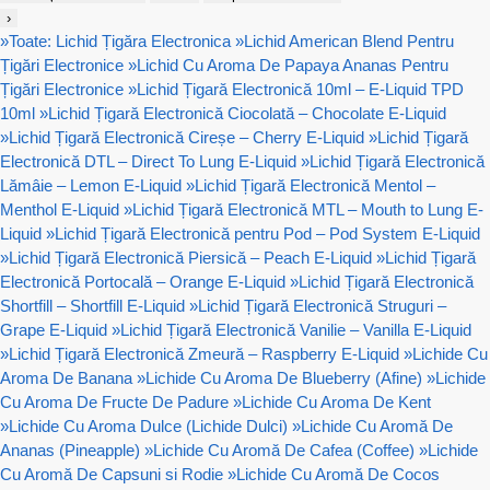
›
»
Toate: Lichid Țigăra Electronica
»
Lichid American Blend Pentru
Țigări Electronice
»
Lichid Cu Aroma De Papaya Ananas Pentru
Țigări Electronice
»
Lichid Țigară Electronică 10ml – E-Liquid TPD
10ml
»
Lichid Țigară Electronică Ciocolată – Chocolate E-Liquid
»
Lichid Țigară Electronică Cireșe – Cherry E-Liquid
»
Lichid Țigară
Electronică DTL – Direct To Lung E-Liquid
»
Lichid Țigară Electronică
Lămâie – Lemon E-Liquid
»
Lichid Țigară Electronică Mentol –
Menthol E-Liquid
»
Lichid Țigară Electronică MTL – Mouth to Lung E-
Liquid
»
Lichid Țigară Electronică pentru Pod – Pod System E-Liquid
»
Lichid Țigară Electronică Piersică – Peach E-Liquid
»
Lichid Țigară
Electronică Portocală – Orange E-Liquid
»
Lichid Țigară Electronică
Shortfill – Shortfill E-Liquid
»
Lichid Țigară Electronică Struguri –
Grape E-Liquid
»
Lichid Țigară Electronică Vanilie – Vanilla E-Liquid
»
Lichid Țigară Electronică Zmeură – Raspberry E-Liquid
»
Lichide Cu
Aroma De Banana
»
Lichide Cu Aroma De Blueberry (Afine)
»
Lichide
Cu Aroma De Fructe De Padure
»
Lichide Cu Aroma De Kent
»
Lichide Cu Aroma Dulce (Lichide Dulci)
»
Lichide Cu Aromă De
Ananas (Pineapple)
»
Lichide Cu Aromă De Cafea (Coffee)
»
Lichide
Cu Aromă De Capsuni si Rodie
»
Lichide Cu Aromă De Cocos