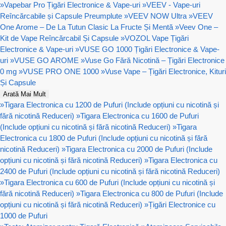
»
Vapebar Pro Țigări Electronice & Vape-uri
»
VEEV - Vape-uri
Reîncărcabile și Capsule Preumplute
»
VEEV NOW Ultra
»
VEEV
One Arome – De La Tutun Clasic La Fructe Și Mentă
»
Veev One –
Kit de Vape Reîncărcabil Și Capsule
»
VOZOL Vape Țigări
Electronice & Vape-uri
»
VUSE GO 1000 Țigări Electronice & Vape-
uri
»
VUSE GO AROME
»
Vuse Go Fără Nicotină – Țigări Electronice
0 mg
»
VUSE PRO ONE 1000
»
Vuse Vape – Țigări Electronice, Kituri
Și Capsule
Arată Mai Mult
»
Tigara Electronica cu 1200 de Pufuri (Include opțiuni cu nicotină și
fără nicotină Reduceri)
»
Tigara Electronica cu 1600 de Pufuri
(Include opțiuni cu nicotină și fără nicotină Reduceri)
»
Tigara
Electronica cu 1800 de Pufuri (Include opțiuni cu nicotină și fără
nicotină Reduceri)
»
Tigara Electronica cu 2000 de Pufuri (Include
opțiuni cu nicotină și fără nicotină Reduceri)
»
Tigara Electronica cu
2400 de Pufuri (Include opțiuni cu nicotină și fără nicotină Reduceri)
»
Tigara Electronica cu 600 de Pufuri (Include opțiuni cu nicotină și
fără nicotină Reduceri)
»
Tigara Electronica cu 800 de Pufuri (Include
opțiuni cu nicotină și fără nicotină Reduceri)
»
Țigări Electronice cu
1000 de Pufuri