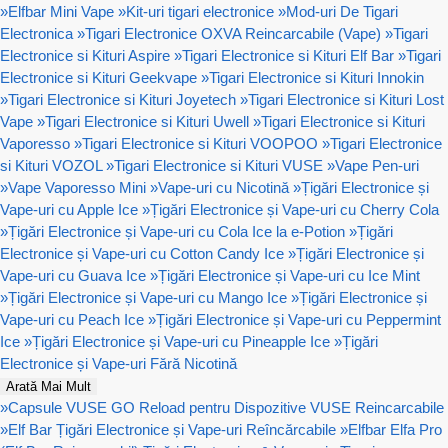
»
Elfbar Mini Vape
»
Kit-uri tigari electronice
»
Mod-uri De Tigari
Electronica
»
Tigari Electronice OXVA Reincarcabile (Vape)
»
Tigari
Electronice si Kituri Aspire
»
Tigari Electronice si Kituri Elf Bar
»
Tigari
Electronice si Kituri Geekvape
»
Tigari Electronice si Kituri Innokin
»
Tigari Electronice si Kituri Joyetech
»
Tigari Electronice si Kituri Lost
Vape
»
Tigari Electronice si Kituri Uwell
»
Tigari Electronice si Kituri
Vaporesso
»
Tigari Electronice si Kituri VOOPOO
»
Tigari Electronice
si Kituri VOZOL
»
Tigari Electronice si Kituri VUSE
»
Vape Pen-uri
»
Vape Vaporesso Mini
»
Vape-uri cu Nicotină
»
Țigări Electronice și
Vape-uri cu Apple Ice
»
Țigări Electronice și Vape-uri cu Cherry Cola
»
Țigări Electronice și Vape-uri cu Cola Ice la e-Potion
»
Țigări
Electronice și Vape-uri cu Cotton Candy Ice
»
Țigări Electronice și
Vape-uri cu Guava Ice
»
Țigări Electronice și Vape-uri cu Ice Mint
»
Țigări Electronice și Vape-uri cu Mango Ice
»
Țigări Electronice și
Vape-uri cu Peach Ice
»
Țigări Electronice și Vape-uri cu Peppermint
Ice
»
Țigări Electronice și Vape-uri cu Pineapple Ice
»
Țigări
Electronice și Vape-uri Fără Nicotină
Arată Mai Mult
»
Capsule VUSE GO Reload pentru Dispozitive VUSE Reincarcabile
»
Elf Bar Țigări Electronice și Vape-uri Reîncărcabile
»
Elfbar Elfa Pro