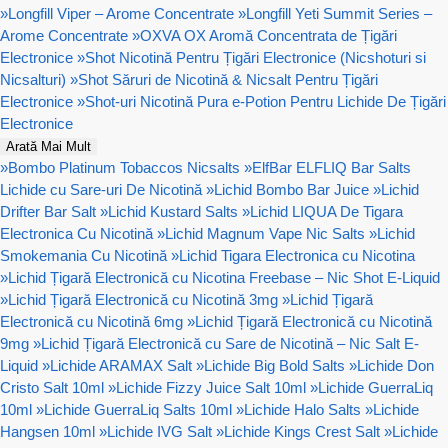
»
Longfill Viper – Arome Concentrate
»
Longfill Yeti Summit Series –
Arome Concentrate
»
OXVA OX Aromă Concentrata de Țigări
Electronice
»
Shot Nicotină Pentru Țigări Electronice (Nicshoturi si
Nicsalturi)
»
Shot Săruri de Nicotină & Nicsalt Pentru Țigări
Electronice
»
Shot-uri Nicotină Pura e-Potion Pentru Lichide De Țigări
Electronice
Arată Mai Mult
»
Bombo Platinum Tobaccos Nicsalts
»
ElfBar ELFLIQ Bar Salts
Lichide cu Sare-uri De Nicotină
»
Lichid Bombo Bar Juice
»
Lichid
Drifter Bar Salt
»
Lichid Kustard Salts
»
Lichid LIQUA De Tigara
Electronica Cu Nicotină
»
Lichid Magnum Vape Nic Salts
»
Lichid
Smokemania Cu Nicotină
»
Lichid Tigara Electronica cu Nicotina
»
Lichid Țigară Electronică cu Nicotina Freebase – Nic Shot E-Liquid
»
Lichid Țigară Electronică cu Nicotină 3mg
»
Lichid Țigară
Electronică cu Nicotină 6mg
»
Lichid Țigară Electronică cu Nicotină
9mg
»
Lichid Țigară Electronică cu Sare de Nicotină – Nic Salt E-
Liquid
»
Lichide ARAMAX Salt
»
Lichide Big Bold Salts
»
Lichide Don
Cristo Salt 10ml
»
Lichide Fizzy Juice Salt 10ml
»
Lichide GuerraLiq
10ml
»
Lichide GuerraLiq Salts 10ml
»
Lichide Halo Salts
»
Lichide
Hangsen 10ml
»
Lichide IVG Salt
»
Lichide Kings Crest Salt
»
Lichide