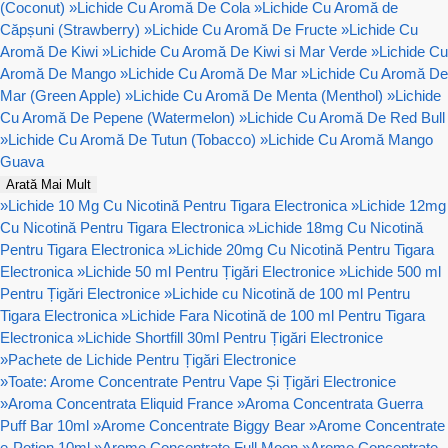
(Coconut)
»
Lichide Cu Aromă De Cola
»
Lichide Cu Aromă de
Căpșuni (Strawberry)
»
Lichide Cu Aromă De Fructe
»
Lichide Cu
Aromă De Kiwi
»
Lichide Cu Aromă De Kiwi si Mar Verde
»
Lichide Cu
Aromă De Mango
»
Lichide Cu Aromă De Mar
»
Lichide Cu Aromă De
Mar (Green Apple)
»
Lichide Cu Aromă De Menta (Menthol)
»
Lichide
Cu Aromă De Pepene (Watermelon)
»
Lichide Cu Aromă De Red Bull
»
Lichide Cu Aromă De Tutun (Tobacco)
»
Lichide Cu Aromă Mango
Guava
Arată Mai Mult
»
Lichide 10 Mg Cu Nicotină Pentru Tigara Electronica
»
Lichide 12mg
Cu Nicotină Pentru Tigara Electronica
»
Lichide 18mg Cu Nicotină
Pentru Tigara Electronica
»
Lichide 20mg Cu Nicotină Pentru Tigara
Electronica
»
Lichide 50 ml Pentru Țigări Electronice
»
Lichide 500 ml
Pentru Țigări Electronice
»
Lichide cu Nicotină de 100 ml Pentru
Tigara Electronica
»
Lichide Fara Nicotină de 100 ml Pentru Tigara
Electronica
»
Lichide Shortfill 30ml Pentru Țigări Electronice
»
Pachete de Lichide Pentru Țigări Electronice
»
Toate: Arome Concentrate Pentru Vape Și Țigări Electronice
»
Aroma Concentrata Eliquid France
»
Aroma Concentrata Guerra
Puff Bar 10ml
»
Arome Concentrate Biggy Bear
»
Arome Concentrate
e-Potion 10ml
»
Arome Concentrate Full Moon
»
Arome Concentrate