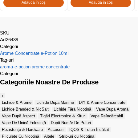
Adaugă în coș
Adaugă în coș
SKU
Art26439
Categorii
Arome Concentrate e-Potion 10ml
Tag-uri
aroma-e-potion
arome concentrate
Categorii
Categoriile Noastre De Produse
‹
Lichide & Arome
Lichide După Mărime
DIY & Arome Concentrate
Lichide Branded & NicSalt
Lichide Fără Nicotină
Vape După Aromă
Vape După Aspect
Țigări Electronice & Kituri
Vape Reîncărcabil
Vape De Unică Folosință
După Număr De Pufuri
Rezistențe & Hardware
Accesorii
IQOS & Tutun Încălzit
Pliculețe Cu Nicotină
Altele
Strip-uri cu Nicotina