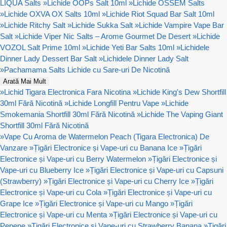
LIQUA Salts
»
Lichide OOPs Salt 10ml
»
Lichide OSSEM Salts
»
Lichide OXVA OX Salts 10ml
»
Lichide Riot Squad Bar Salt 10ml
»
Lichide Ritchy Salt
»
Lichide Sukka Salt
»
Lichide Vampire Vape Bar
Salt
»
Lichide Viper Nic Salts – Arome Gourmet De Desert
»
Lichide
VOZOL Salt Prime 10ml
»
Lichide Yeti Bar Salts 10ml
»
Lichidele
Dinner Lady Dessert Bar Salt
»
Lichidele Dinner Lady Salt
»
Pachamama Salts Lichide cu Sare-uri De Nicotină
Arată Mai Mult
»
Lichid Tigara Electronica Fara Nicotina
»
Lichide King's Dew Shortfill
30ml Fără Nicotină
»
Lichide Longfill Pentru Vape
»
Lichide
Smokemania Shortfill 30ml Fără Nicotină
»
Lichide The Vaping Giant
Shortfill 30ml Fără Nicotină
»
Vape Cu Aroma de Watermelon Peach (Tigara Electronica) De
Vanzare
»
Țigări Electronice și Vape-uri cu Banana Ice
»
Țigări
Electronice și Vape-uri cu Berry Watermelon
»
Țigări Electronice și
Vape-uri cu Blueberry Ice
»
Țigări Electronice și Vape-uri cu Capsuni
(Strawberry)
»
Țigări Electronice și Vape-uri cu Cherry Ice
»
Țigări
Electronice și Vape-uri cu Cola
»
Țigări Electronice și Vape-uri cu
Grape Ice
»
Țigări Electronice și Vape-uri cu Mango
»
Țigări
Electronice și Vape-uri cu Menta
»
Țigări Electronice și Vape-uri cu
Pepene
»
Țigări Electronice și Vape-uri cu Strawberry Banana
»
Țigări