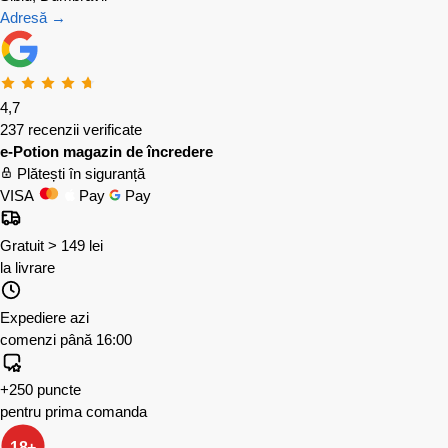
Adresă →
4,7
237 recenzii verificate
e-Potion magazin de încredere
Plătești în siguranță
VISA
Pay
Pay
Gratuit > 149 lei
la livrare
Expediere azi
comenzi până 16:00
+250 puncte
pentru prima comanda
18+