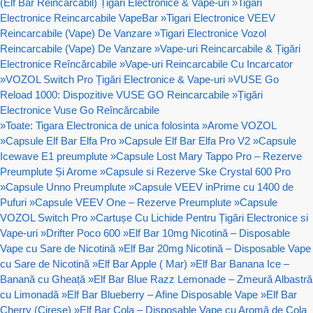
(Elf Bar Reincarcabil) Țigări Electronice & Vape-uri
»
Tigari
Electronice Reincarcabile VapeBar
»
Tigari Electronice VEEV
Reincarcabile (Vape) De Vanzare
»
Tigari Electronice Vozol
Reincarcabile (Vape) De Vanzare
»
Vape-uri Reincarcabile & Țigări
Electronice Reîncărcabile
»
Vape-uri Reincarcabile Cu Incarcator
»
VOZOL Switch Pro Țigări Electronice & Vape-uri
»
VUSE Go
Reload 1000: Dispozitive VUSE GO Reincarcabile
»
Țigări
Electronice Vuse Go Reîncărcabile
»
Toate: Tigara Electronica de unica folosinta
»
Arome VOZOL
»
Capsule Elf Bar Elfa Pro
»
Capsule Elf Bar Elfa Pro V2
»
Capsule
Icewave E1 preumplute
»
Capsule Lost Mary Tappo Pro – Rezerve
Preumplute Și Arome
»
Capsule si Rezerve Ske Crystal 600 Pro
»
Capsule Unno Preumplute
»
Capsule VEEV inPrime cu 1400 de
Pufuri
»
Capsule VEEV One – Rezerve Preumplute
»
Capsule
VOZOL Switch Pro
»
Cartușe Cu Lichide Pentru Țigări Electronice si
Vape-uri
»
Drifter Poco 600
»
Elf Bar 10mg Nicotină – Disposable
Vape cu Sare de Nicotină
»
Elf Bar 20mg Nicotină – Disposable Vape
cu Sare de Nicotină
»
Elf Bar Apple ( Mar)
»
Elf Bar Banana Ice –
Banană cu Gheață
»
Elf Bar Blue Razz Lemonade – Zmeură Albastră
cu Limonadă
»
Elf Bar Blueberry – Afine Disposable Vape
»
Elf Bar
Cherry (Cirese)
»
Elf Bar Cola – Disposable Vape cu Aromă de Cola