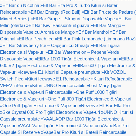
»
Elf Bar cu Nicotină
»
Elf Bar Elfa Pro & Turbo Kituri si Baterii
Reincarcabile
»
Elf Bar Energy (Red Bull)
»
Elf Bar Fructe de Padure (
Mixed Berries)
»
Elf Bar Grape – Struguri Disposable Vape
»
Elf Bar
Ieftin (oferta)
»
Elf Bar Kiwi Passionfruit guava
»
Elf Bar Mango –
Disposable Vape cu Aromă de Mango
»
Elf Bar Menthol
»
Elf Bar
Original
»
Elf Bar Peach Ice
»
Elf Bar Pink Lemonade (Limonada Roz)
»
Elf Bar Strawberry Ice – Căpșuni cu Gheață
»
Elf Bar Tigara
Electronica si Vape-uri
»
Elf Bar Watermelon – Pepene Verde
Disposable Vape
»
ElfBar 1000 Țigări Electronice & Vape-uri
»
ElfBar
600 V2 Țigări Electronice & Vape-uri
»
ElfBar 600 Țigări Electronice &
Vape-uri
»
Icewave E1 Kituri si Capsule preumplute
»
Kit VOZOL
Switch Pico
»
Kituri Icewave E1 Reincarcabile
»
Kituri Reîncărcabile
VEEV inPrime
»
Kituri UNNO Reincarcabile
»
Lost Mary Țigări
Electronice & Vape-uri Reincarcabile
»
One Puff 1000 Țigări
Electronice & Vape-uri
»
One Puff 800 Țigări Electronice & Vape-uri
»
One Puff Țigări Electronice & Vape-uri
»
Rezerve Elf Bar Elfa Pro
»
Ske Crystal 600 Pro Țigări Electronice & Vape-uri
»
UNNO Kituri si
Capsule preumplute
»
VAAL AOP Bar 1000 Țigări Electronice &
Vape-uri
»
VAAL Vape Țigări Electronice & Vape-uri
»
VapeBar Pro
Capsule Si Rezerve
»
VapeBar Pro Kituri si Baterii Reincarcabile