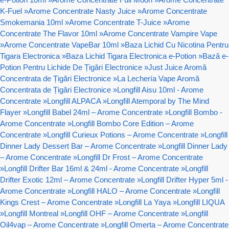
K-Fuel
»
Arome Concentrate Nasty Juice
»
Arome Concentrate
Smokemania 10ml
»
Arome Concentrate T-Juice
»
Arome
Concentrate The Flavor 10ml
»
Arome Concentrate Vampire Vape
»
Arome Concentrate VapeBar 10ml
»
Baza Lichid Cu Nicotina Pentru
Tigara Electronica
»
Baza Lichid Tigara Electronica e-Potion
»
Bază e-
Potion Pentru Lichide De Țigări Electronice
»
Just Juice Aromă
Concentrata de Țigări Electronice
»
La Lechería Vape Aromă
Concentrata de Țigări Electronice
»
Longfill Aisu 10ml - Arome
Concentrate
»
Longfill ALPACA
»
Longfill Atemporal by The Mind
Flayer
»
Longfill Babel 24ml – Arome Concentrate
»
Longfill Bombo -
Arome Concentrate
»
Longfill Bombo Core Edition – Arome
Concentrate
»
Longfill Curieux Potions – Arome Concentrate
»
Longfill
Dinner Lady Dessert Bar – Arome Concentrate
»
Longfill Dinner Lady
– Arome Concentrate
»
Longfill Dr Frost – Arome Concentrate
»
Longfill Drifter Bar 16ml & 24ml - Arome Concentrate
»
Longfill
Drifter Exotic 12ml – Arome Concentrate
»
Longfill Drifter Hyper 5ml -
Arome Concentrate
»
Longfill HALO – Arome Concentrate
»
Longfill
Kings Crest – Arome Concentrate
»
Longfill La Yaya
»
Longfill LIQUA
»
Longfill Montreal
»
Longfill OHF – Arome Concentrate
»
Longfill
Oil4vap – Arome Concentrate
»
Longfill Omerta – Arome Concentrate