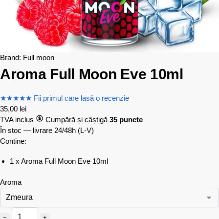
Brand:
Full moon
Aroma Full Moon Eve 10ml
★
★
★
★
★
Fii primul care lasă o recenzie
35,00
lei
TVA inclus
Cumpără și câștigă
35 puncte
În stoc — livrare 24/48h
(L-V)
Contine:
1 x Aroma Full Moon Eve 10ml
Aroma
−
+