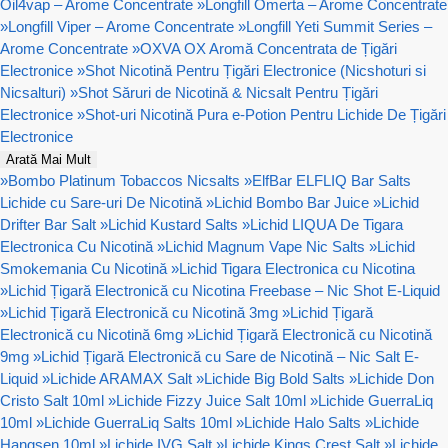
Oil4vap – Arome Concentrate
»
Longfill Omerta – Arome Concentrate
»
Longfill Viper – Arome Concentrate
»
Longfill Yeti Summit Series –
Arome Concentrate
»
OXVA OX Aromă Concentrata de Țigări
Electronice
»
Shot Nicotină Pentru Țigări Electronice (Nicshoturi si
Nicsalturi)
»
Shot Săruri de Nicotină & Nicsalt Pentru Țigări
Electronice
»
Shot-uri Nicotină Pura e-Potion Pentru Lichide De Țigări
Electronice
Arată Mai Mult
»
Bombo Platinum Tobaccos Nicsalts
»
ElfBar ELFLIQ Bar Salts
Lichide cu Sare-uri De Nicotină
»
Lichid Bombo Bar Juice
»
Lichid
Drifter Bar Salt
»
Lichid Kustard Salts
»
Lichid LIQUA De Tigara
Electronica Cu Nicotină
»
Lichid Magnum Vape Nic Salts
»
Lichid
Smokemania Cu Nicotină
»
Lichid Tigara Electronica cu Nicotina
»
Lichid Țigară Electronică cu Nicotina Freebase – Nic Shot E-Liquid
»
Lichid Țigară Electronică cu Nicotină 3mg
»
Lichid Țigară
Electronică cu Nicotină 6mg
»
Lichid Țigară Electronică cu Nicotină
9mg
»
Lichid Țigară Electronică cu Sare de Nicotină – Nic Salt E-
Liquid
»
Lichide ARAMAX Salt
»
Lichide Big Bold Salts
»
Lichide Don
Cristo Salt 10ml
»
Lichide Fizzy Juice Salt 10ml
»
Lichide GuerraLiq
10ml
»
Lichide GuerraLiq Salts 10ml
»
Lichide Halo Salts
»
Lichide
Hangsen 10ml
»
Lichide IVG Salt
»
Lichide Kings Crest Salt
»
Lichide