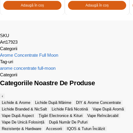
Adaugă în coș
Adaugă în coș
SKU
Art17923
Categorii
Arome Concentrate Full Moon
Tag-uri
arome concentrate
full-moon
Categorii
Categoriile Noastre De Produse
‹
Lichide & Arome
Lichide După Mărime
DIY & Arome Concentrate
Lichide Branded & NicSalt
Lichide Fără Nicotină
Vape După Aromă
Vape După Aspect
Țigări Electronice & Kituri
Vape Reîncărcabil
Vape De Unică Folosință
După Număr De Pufuri
Rezistențe & Hardware
Accesorii
IQOS & Tutun Încălzit