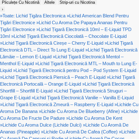
Pliculețe Cu Nicotină
Altele
Strip-uri cu Nicotina
›
»
Toate: Lichid Țigăra Electronica
»
Lichid American Blend Pentru
Țigări Electronice
»
Lichid Cu Aroma De Papaya Ananas Pentru
Țigări Electronice
»
Lichid Țigară Electronică 10ml – E-Liquid TPD
10ml
»
Lichid Țigară Electronică Ciocolată – Chocolate E-Liquid
»
Lichid Țigară Electronică Cireșe – Cherry E-Liquid
»
Lichid Țigară
Electronică DTL – Direct To Lung E-Liquid
»
Lichid Țigară Electronică
Lămâie – Lemon E-Liquid
»
Lichid Țigară Electronică Mentol –
Menthol E-Liquid
»
Lichid Țigară Electronică MTL – Mouth to Lung E-
Liquid
»
Lichid Țigară Electronică pentru Pod – Pod System E-Liquid
»
Lichid Țigară Electronică Piersică – Peach E-Liquid
»
Lichid Țigară
Electronică Portocală – Orange E-Liquid
»
Lichid Țigară Electronică
Shortfill – Shortfill E-Liquid
»
Lichid Țigară Electronică Struguri –
Grape E-Liquid
»
Lichid Țigară Electronică Vanilie – Vanilla E-Liquid
»
Lichid Țigară Electronică Zmeură – Raspberry E-Liquid
»
Lichide Cu
Aroma De Banana
»
Lichide Cu Aroma De Blueberry (Afine)
»
Lichide
Cu Aroma De Fructe De Padure
»
Lichide Cu Aroma De Kent
»
Lichide Cu Aroma Dulce (Lichide Dulci)
»
Lichide Cu Aromă De
Ananas (Pineapple)
»
Lichide Cu Aromă De Cafea (Coffee)
»
Lichide
Cu Aromă De Capsuni si Rodie
»
Lichide Cu Aromă De Cocos