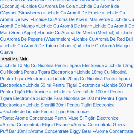
(Coconut)
»
Lichide Cu Aromă De Cola
»
Lichide Cu Aromă de
Căpșuni (Strawberry)
»
Lichide Cu Aromă De Fructe
»
Lichide Cu
Aromă De Kiwi
»
Lichide Cu Aromă De Kiwi si Mar Verde
»
Lichide Cu
Aromă De Mango
»
Lichide Cu Aromă De Mar
»
Lichide Cu Aromă De
Mar (Green Apple)
»
Lichide Cu Aromă De Menta (Menthol)
»
Lichide
Cu Aromă De Pepene (Watermelon)
»
Lichide Cu Aromă De Red Bull
»
Lichide Cu Aromă De Tutun (Tobacco)
»
Lichide Cu Aromă Mango
Guava
Arată Mai Mult
»
Lichide 10 Mg Cu Nicotină Pentru Tigara Electronica
»
Lichide 12mg
Cu Nicotină Pentru Tigara Electronica
»
Lichide 18mg Cu Nicotină
Pentru Tigara Electronica
»
Lichide 20mg Cu Nicotină Pentru Tigara
Electronica
»
Lichide 50 ml Pentru Țigări Electronice
»
Lichide 500 ml
Pentru Țigări Electronice
»
Lichide cu Nicotină de 100 ml Pentru
Tigara Electronica
»
Lichide Fara Nicotină de 100 ml Pentru Tigara
Electronica
»
Lichide Shortfill 30ml Pentru Țigări Electronice
»
Pachete de Lichide Pentru Țigări Electronice
»
Toate: Arome Concentrate Pentru Vape Și Țigări Electronice
»
Aroma Concentrata Eliquid France
»
Aroma Concentrata Guerra
Puff Bar 10ml
»
Arome Concentrate Biggy Bear
»
Arome Concentrate