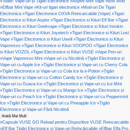
»
Toate: Vape-uri și Țigări Electronice
»
Aspire Mini Vape
»
Box Mod
»
Elfbar Mini Vape
»
Kit-uri tigari electronice
»
Mod-uri De Tigari
Electronica
»
Tigari Electronice OXVA Reincarcabile (Vape)
»
Tigari
Electronice si Kituri Aspire
»
Tigari Electronice si Kituri Elf Bar
»
Tigari
Electronice si Kituri Geekvape
»
Tigari Electronice si Kituri Innokin
»
Tigari Electronice si Kituri Joyetech
»
Tigari Electronice si Kituri Lost
Vape
»
Tigari Electronice si Kituri Uwell
»
Tigari Electronice si Kituri
Vaporesso
»
Tigari Electronice si Kituri VOOPOO
»
Tigari Electronice
si Kituri VOZOL
»
Tigari Electronice si Kituri VUSE
»
Vape Pen-uri
»
Vape Vaporesso Mini
»
Vape-uri cu Nicotină
»
Țigări Electronice și
Vape-uri cu Apple Ice
»
Țigări Electronice și Vape-uri cu Cherry Cola
»
Țigări Electronice și Vape-uri cu Cola Ice la e-Potion
»
Țigări
Electronice și Vape-uri cu Cotton Candy Ice
»
Țigări Electronice și
Vape-uri cu Guava Ice
»
Țigări Electronice și Vape-uri cu Ice Mint
»
Țigări Electronice și Vape-uri cu Mango Ice
»
Țigări Electronice și
Vape-uri cu Peach Ice
»
Țigări Electronice și Vape-uri cu Peppermint
Ice
»
Țigări Electronice și Vape-uri cu Pineapple Ice
»
Țigări
Electronice și Vape-uri Fără Nicotină
Arată Mai Mult
»
Capsule VUSE GO Reload pentru Dispozitive VUSE Reincarcabile
»
Elf Bar Țigări Electronice și Vape-uri Reîncărcabile
»
Elfbar Elfa Pro