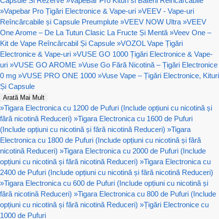
Capsule Si Rezerve
»
VapeBar Pro Kituri si Baterii Reincarcabile
»
Vapebar Pro Țigări Electronice & Vape-uri
»
VEEV - Vape-uri
Reîncărcabile și Capsule Preumplute
»
VEEV NOW Ultra
»
VEEV
One Arome – De La Tutun Clasic La Fructe Și Mentă
»
Veev One –
Kit de Vape Reîncărcabil Și Capsule
»
VOZOL Vape Țigări
Electronice & Vape-uri
»
VUSE GO 1000 Țigări Electronice & Vape-
uri
»
VUSE GO AROME
»
Vuse Go Fără Nicotină – Țigări Electronice
0 mg
»
VUSE PRO ONE 1000
»
Vuse Vape – Țigări Electronice, Kituri
Și Capsule
Arată Mai Mult
»
Tigara Electronica cu 1200 de Pufuri (Include opțiuni cu nicotină și
fără nicotină Reduceri)
»
Tigara Electronica cu 1600 de Pufuri
(Include opțiuni cu nicotină și fără nicotină Reduceri)
»
Tigara
Electronica cu 1800 de Pufuri (Include opțiuni cu nicotină și fără
nicotină Reduceri)
»
Tigara Electronica cu 2000 de Pufuri (Include
opțiuni cu nicotină și fără nicotină Reduceri)
»
Tigara Electronica cu
2400 de Pufuri (Include opțiuni cu nicotină și fără nicotină Reduceri)
»
Tigara Electronica cu 600 de Pufuri (Include opțiuni cu nicotină și
fără nicotină Reduceri)
»
Tigara Electronica cu 800 de Pufuri (Include
opțiuni cu nicotină și fără nicotină Reduceri)
»
Țigări Electronice cu
1000 de Pufuri