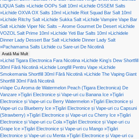
LIQUA Salts
»
Lichide OOPs Salt 10ml
»
Lichide OSSEM Salts
»
Lichide OXVA OX Salts 10ml
»
Lichide Riot Squad Bar Salt 10ml
»
Lichide Ritchy Salt
»
Lichide Sukka Salt
»
Lichide Vampire Vape Bar
Salt
»
Lichide Viper Nic Salts – Arome Gourmet De Desert
»
Lichide
VOZOL Salt Prime 10ml
»
Lichide Yeti Bar Salts 10ml
»
Lichidele
Dinner Lady Dessert Bar Salt
»
Lichidele Dinner Lady Salt
»
Pachamama Salts Lichide cu Sare-uri De Nicotină
Arată Mai Mult
»
Lichid Tigara Electronica Fara Nicotina
»
Lichide King's Dew Shortfill
30ml Fără Nicotină
»
Lichide Longfill Pentru Vape
»
Lichide
Smokemania Shortfill 30ml Fără Nicotină
»
Lichide The Vaping Giant
Shortfill 30ml Fără Nicotină
»
Vape Cu Aroma de Watermelon Peach (Tigara Electronica) De
Vanzare
»
Țigări Electronice și Vape-uri cu Banana Ice
»
Țigări
Electronice și Vape-uri cu Berry Watermelon
»
Țigări Electronice și
Vape-uri cu Blueberry Ice
»
Țigări Electronice și Vape-uri cu Capsuni
(Strawberry)
»
Țigări Electronice și Vape-uri cu Cherry Ice
»
Țigări
Electronice și Vape-uri cu Cola
»
Țigări Electronice și Vape-uri cu
Grape Ice
»
Țigări Electronice și Vape-uri cu Mango
»
Țigări
Electronice și Vape-uri cu Menta
»
Țigări Electronice și Vape-uri cu