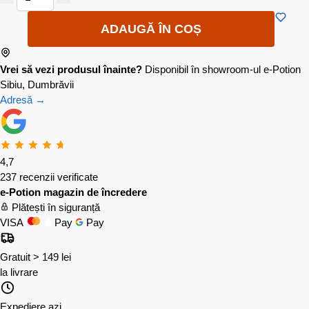
ADAUGĂ ÎN COȘ
Vrei să vezi produsul înainte?
Disponibil în showroom-ul e-Potion
Sibiu, Dumbrăvii
Adresă →
4,7
237 recenzii verificate
e-Potion magazin de încredere
Plătești în siguranță
VISA
Pay
Pay
Gratuit > 149 lei
la livrare
Expediere azi