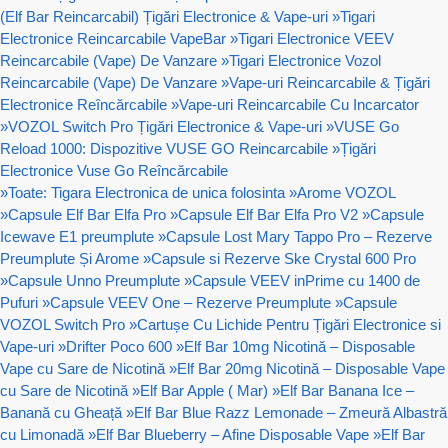
(Elf Bar Reincarcabil) Țigări Electronice & Vape-uri
»
Tigari
Electronice Reincarcabile VapeBar
»
Tigari Electronice VEEV
Reincarcabile (Vape) De Vanzare
»
Tigari Electronice Vozol
Reincarcabile (Vape) De Vanzare
»
Vape-uri Reincarcabile & Țigări
Electronice Reîncărcabile
»
Vape-uri Reincarcabile Cu Incarcator
»
VOZOL Switch Pro Țigări Electronice & Vape-uri
»
VUSE Go
Reload 1000: Dispozitive VUSE GO Reincarcabile
»
Țigări
Electronice Vuse Go Reîncărcabile
»
Toate: Tigara Electronica de unica folosinta
»
Arome VOZOL
»
Capsule Elf Bar Elfa Pro
»
Capsule Elf Bar Elfa Pro V2
»
Capsule
Icewave E1 preumplute
»
Capsule Lost Mary Tappo Pro – Rezerve
Preumplute Și Arome
»
Capsule si Rezerve Ske Crystal 600 Pro
»
Capsule Unno Preumplute
»
Capsule VEEV inPrime cu 1400 de
Pufuri
»
Capsule VEEV One – Rezerve Preumplute
»
Capsule
VOZOL Switch Pro
»
Cartușe Cu Lichide Pentru Țigări Electronice si
Vape-uri
»
Drifter Poco 600
»
Elf Bar 10mg Nicotină – Disposable
Vape cu Sare de Nicotină
»
Elf Bar 20mg Nicotină – Disposable Vape
cu Sare de Nicotină
»
Elf Bar Apple ( Mar)
»
Elf Bar Banana Ice –
Banană cu Gheață
»
Elf Bar Blue Razz Lemonade – Zmeură Albastră
cu Limonadă
»
Elf Bar Blueberry – Afine Disposable Vape
»
Elf Bar