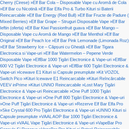
Cherry (Cirese)
»
Elf Bar Cola – Disposable Vape cu Aromă de Cola
»
Elf Bar cu Nicotină
»
Elf Bar Elfa Pro & Turbo Kituri si Baterii
Reincarcabile
»
Elf Bar Energy (Red Bull)
»
Elf Bar Fructe de Padure (
Mixed Berries)
»
Elf Bar Grape – Struguri Disposable Vape
»
Elf Bar
Ieftin (oferta)
»
Elf Bar Kiwi Passionfruit guava
»
Elf Bar Mango –
Disposable Vape cu Aromă de Mango
»
Elf Bar Menthol
»
Elf Bar
Original
»
Elf Bar Peach Ice
»
Elf Bar Pink Lemonade (Limonada Roz)
»
Elf Bar Strawberry Ice – Căpșuni cu Gheață
»
Elf Bar Tigara
Electronica si Vape-uri
»
Elf Bar Watermelon – Pepene Verde
Disposable Vape
»
ElfBar 1000 Țigări Electronice & Vape-uri
»
ElfBar
600 V2 Țigări Electronice & Vape-uri
»
ElfBar 600 Țigări Electronice &
Vape-uri
»
Icewave E1 Kituri si Capsule preumplute
»
Kit VOZOL
Switch Pico
»
Kituri Icewave E1 Reincarcabile
»
Kituri Reîncărcabile
VEEV inPrime
»
Kituri UNNO Reincarcabile
»
Lost Mary Țigări
Electronice & Vape-uri Reincarcabile
»
One Puff 1000 Țigări
Electronice & Vape-uri
»
One Puff 800 Țigări Electronice & Vape-uri
»
One Puff Țigări Electronice & Vape-uri
»
Rezerve Elf Bar Elfa Pro
»
Ske Crystal 600 Pro Țigări Electronice & Vape-uri
»
UNNO Kituri si
Capsule preumplute
»
VAAL AOP Bar 1000 Țigări Electronice &
Vape-uri
»
VAAL Vape Țigări Electronice & Vape-uri
»
VapeBar Pro