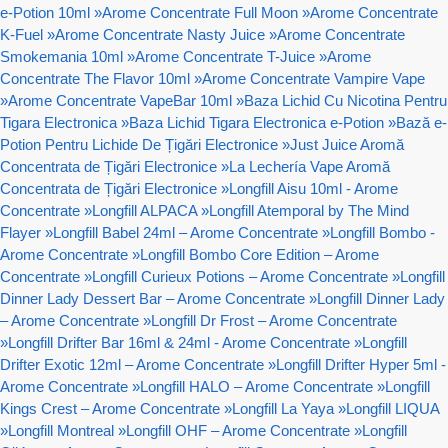
e-Potion 10ml
»
Arome Concentrate Full Moon
»
Arome Concentrate
K-Fuel
»
Arome Concentrate Nasty Juice
»
Arome Concentrate
Smokemania 10ml
»
Arome Concentrate T-Juice
»
Arome
Concentrate The Flavor 10ml
»
Arome Concentrate Vampire Vape
»
Arome Concentrate VapeBar 10ml
»
Baza Lichid Cu Nicotina Pentru
Tigara Electronica
»
Baza Lichid Tigara Electronica e-Potion
»
Bază e-
Potion Pentru Lichide De Țigări Electronice
»
Just Juice Aromă
Concentrata de Țigări Electronice
»
La Lechería Vape Aromă
Concentrata de Țigări Electronice
»
Longfill Aisu 10ml - Arome
Concentrate
»
Longfill ALPACA
»
Longfill Atemporal by The Mind
Flayer
»
Longfill Babel 24ml – Arome Concentrate
»
Longfill Bombo -
Arome Concentrate
»
Longfill Bombo Core Edition – Arome
Concentrate
»
Longfill Curieux Potions – Arome Concentrate
»
Longfill
Dinner Lady Dessert Bar – Arome Concentrate
»
Longfill Dinner Lady
– Arome Concentrate
»
Longfill Dr Frost – Arome Concentrate
»
Longfill Drifter Bar 16ml & 24ml - Arome Concentrate
»
Longfill
Drifter Exotic 12ml – Arome Concentrate
»
Longfill Drifter Hyper 5ml -
Arome Concentrate
»
Longfill HALO – Arome Concentrate
»
Longfill
Kings Crest – Arome Concentrate
»
Longfill La Yaya
»
Longfill LIQUA
»
Longfill Montreal
»
Longfill OHF – Arome Concentrate
»
Longfill