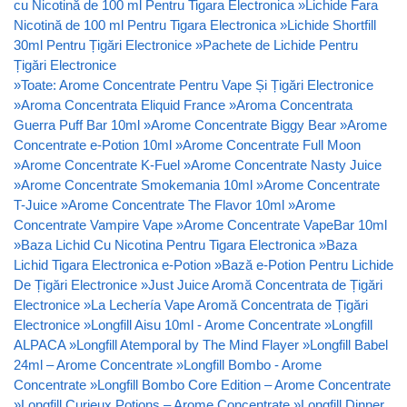
cu Nicotină de 100 ml Pentru Tigara Electronica
»
Lichide Fara
Nicotină de 100 ml Pentru Tigara Electronica
»
Lichide Shortfill
30ml Pentru Țigări Electronice
»
Pachete de Lichide Pentru
Țigări Electronice
»
Toate: Arome Concentrate Pentru Vape Și Țigări Electronice
»
Aroma Concentrata Eliquid France
»
Aroma Concentrata
Guerra Puff Bar 10ml
»
Arome Concentrate Biggy Bear
»
Arome
Concentrate e-Potion 10ml
»
Arome Concentrate Full Moon
»
Arome Concentrate K-Fuel
»
Arome Concentrate Nasty Juice
»
Arome Concentrate Smokemania 10ml
»
Arome Concentrate
T-Juice
»
Arome Concentrate The Flavor 10ml
»
Arome
Concentrate Vampire Vape
»
Arome Concentrate VapeBar 10ml
»
Baza Lichid Cu Nicotina Pentru Tigara Electronica
»
Baza
Lichid Tigara Electronica e-Potion
»
Bază e-Potion Pentru Lichide
De Țigări Electronice
»
Just Juice Aromă Concentrata de Țigări
Electronice
»
La Lechería Vape Aromă Concentrata de Țigări
Electronice
»
Longfill Aisu 10ml - Arome Concentrate
»
Longfill
ALPACA
»
Longfill Atemporal by The Mind Flayer
»
Longfill Babel
24ml – Arome Concentrate
»
Longfill Bombo - Arome
Concentrate
»
Longfill Bombo Core Edition – Arome Concentrate
»
Longfill Curieux Potions – Arome Concentrate
»
Longfill Dinner