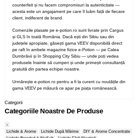
counterfeit și nu facem compromisuri la autenticitate —
acesta este un angajament pe care îl luăm față de fiecare
client, indiferent de brand.
Comenzile plasate pe e-potion.ro sunt livrate prin Cargus
și GLS în toată România. Dacă ești din Sibiu sau din
județele apropiate, găsești gama VEEV disponibilă direct
pe raft în ambele magazine fizice e-Potion — pe Calea
Dumbrăvii și în Shopping City Sibiu — unde poți vedea
produsele înainte să cumperi și unde primești consultanță
gratuită din partea echipei noastre.
Urmărește e-potion.ro pentru a fi la curent cu noutățile din
gama VEEV pe măsură ce apar pe piața românească.
Categorii
Categoriile Noastre De Produse
‹
Lichide & Arome
Lichide După Mărime
DIY & Arome Concentrate