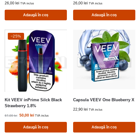
26,00
lei
26,00
lei
TVA inclus
TVA inclus
Adaugă în coș
Adaugă în coș
-25%
−25%
Kit VEEV inPrime Silck Black
Capsula VEEV One Blueberry X
Strawberry 1.8%
22,90
lei
TVA inclus
50,00
lei
67,00
lei
TVA inclus
Adaugă în coș
Adaugă în coș