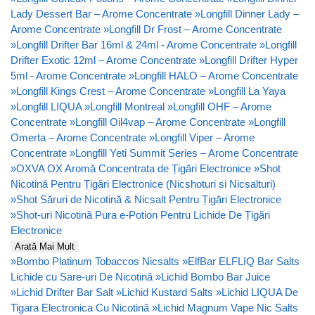
Lady Dessert Bar – Arome Concentrate
»
Longfill Dinner Lady –
Arome Concentrate
»
Longfill Dr Frost – Arome Concentrate
»
Longfill Drifter Bar 16ml & 24ml - Arome Concentrate
»
Longfill
Drifter Exotic 12ml – Arome Concentrate
»
Longfill Drifter Hyper
5ml - Arome Concentrate
»
Longfill HALO – Arome Concentrate
»
Longfill Kings Crest – Arome Concentrate
»
Longfill La Yaya
»
Longfill LIQUA
»
Longfill Montreal
»
Longfill OHF – Arome
Concentrate
»
Longfill Oil4vap – Arome Concentrate
»
Longfill
Omerta – Arome Concentrate
»
Longfill Viper – Arome
Concentrate
»
Longfill Yeti Summit Series – Arome Concentrate
»
OXVA OX Aromă Concentrata de Țigări Electronice
»
Shot
Nicotină Pentru Țigări Electronice (Nicshoturi si Nicsalturi)
»
Shot Săruri de Nicotină & Nicsalt Pentru Țigări Electronice
»
Shot-uri Nicotină Pura e-Potion Pentru Lichide De Țigări
Electronice
Arată Mai Mult
»
Bombo Platinum Tobaccos Nicsalts
»
ElfBar ELFLIQ Bar Salts
Lichide cu Sare-uri De Nicotină
»
Lichid Bombo Bar Juice
»
Lichid Drifter Bar Salt
»
Lichid Kustard Salts
»
Lichid LIQUA De
Tigara Electronica Cu Nicotină
»
Lichid Magnum Vape Nic Salts