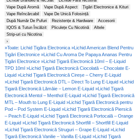
Lichide Branded & NicSalt
Lichide Fără Nicotină
Vape După Aromă
Vape După Aspect
Țigări Electronice & Kituri
Vape Reîncărcabil
Vape De Unică Folosință
După Număr De Pufuri
Rezistențe & Hardware
Accesorii
IQOS & Tutun Încălzit
Pliculețe Cu Nicotină
Altele
Strip-uri cu Nicotina
›
»
Toate: Lichid Țigăra Electronica
»
Lichid American Blend Pentru
Țigări Electronice
»
Lichid Cu Aroma De Papaya Ananas Pentru
Țigări Electronice
»
Lichid Țigară Electronică 10ml – E-Liquid
TPD 10ml
»
Lichid Țigară Electronică Ciocolată – Chocolate E-
Liquid
»
Lichid Țigară Electronică Cireșe – Cherry E-Liquid
»
Lichid Țigară Electronică DTL – Direct To Lung E-Liquid
»
Lichid
Țigară Electronică Lămâie – Lemon E-Liquid
»
Lichid Țigară
Electronică Mentol – Menthol E-Liquid
»
Lichid Țigară Electronică
MTL – Mouth to Lung E-Liquid
»
Lichid Țigară Electronică pentru
Pod – Pod System E-Liquid
»
Lichid Țigară Electronică Piersică
– Peach E-Liquid
»
Lichid Țigară Electronică Portocală – Orange
E-Liquid
»
Lichid Țigară Electronică Shortfill – Shortfill E-Liquid
»
Lichid Țigară Electronică Struguri – Grape E-Liquid
»
Lichid
Țigară Electronică Vanilie – Vanilla E-Liquid
»
Lichid Țigară