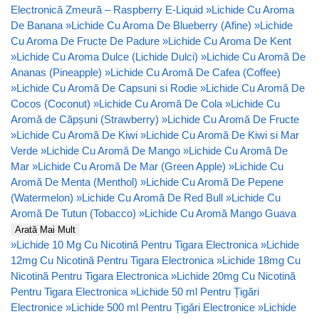
Electronică Zmeură – Raspberry E-Liquid
»
Lichide Cu Aroma
De Banana
»
Lichide Cu Aroma De Blueberry (Afine)
»
Lichide
Cu Aroma De Fructe De Padure
»
Lichide Cu Aroma De Kent
»
Lichide Cu Aroma Dulce (Lichide Dulci)
»
Lichide Cu Aromă De
Ananas (Pineapple)
»
Lichide Cu Aromă De Cafea (Coffee)
»
Lichide Cu Aromă De Capsuni si Rodie
»
Lichide Cu Aromă De
Cocos (Coconut)
»
Lichide Cu Aromă De Cola
»
Lichide Cu
Aromă de Căpșuni (Strawberry)
»
Lichide Cu Aromă De Fructe
»
Lichide Cu Aromă De Kiwi
»
Lichide Cu Aromă De Kiwi si Mar
Verde
»
Lichide Cu Aromă De Mango
»
Lichide Cu Aromă De
Mar
»
Lichide Cu Aromă De Mar (Green Apple)
»
Lichide Cu
Aromă De Menta (Menthol)
»
Lichide Cu Aromă De Pepene
(Watermelon)
»
Lichide Cu Aromă De Red Bull
»
Lichide Cu
Aromă De Tutun (Tobacco)
»
Lichide Cu Aromă Mango Guava
Arată Mai Mult
»
Lichide 10 Mg Cu Nicotină Pentru Tigara Electronica
»
Lichide
12mg Cu Nicotină Pentru Tigara Electronica
»
Lichide 18mg Cu
Nicotină Pentru Tigara Electronica
»
Lichide 20mg Cu Nicotină
Pentru Tigara Electronica
»
Lichide 50 ml Pentru Țigări
Electronice
»
Lichide 500 ml Pentru Țigări Electronice
»
Lichide