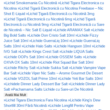
»
Lichid Smokemania Cu Nicotină
»
Lichid Tigara Electronica cu
Nicotina
»
Lichid Țigară Electronică cu Nicotina Freebase – Nic
Shot E-Liquid
»
Lichid Țigară Electronică cu Nicotină 3mg
»
Lichid Țigară Electronică cu Nicotină 6mg
»
Lichid Țigară
Electronică cu Nicotină 9mg
»
Lichid Țigară Electronică cu Sare
de Nicotină – Nic Salt E-Liquid
»
Lichide ARAMAX Salt
»
Lichide
Big Bold Salts
»
Lichide Don Cristo Salt 10ml
»
Lichide Fizzy
Juice Salt 10ml
»
Lichide GuerraLiq 10ml
»
Lichide GuerraLiq
Salts 10ml
»
Lichide Halo Salts
»
Lichide Hangsen 10ml
»
Lichide
IVG Salt
»
Lichide Kings Crest Salt
»
Lichide LIQUA Salts
»
Lichide OOPs Salt 10ml
»
Lichide OSSEM Salts
»
Lichide
OXVA OX Salts 10ml
»
Lichide Riot Squad Bar Salt 10ml
»
Lichide Ritchy Salt
»
Lichide Sukka Salt
»
Lichide Vampire Vape
Bar Salt
»
Lichide Viper Nic Salts – Arome Gourmet De Desert
»
Lichide VOZOL Salt Prime 10ml
»
Lichide Yeti Bar Salts 10ml
»
Lichidele Dinner Lady Dessert Bar Salt
»
Lichidele Dinner Lady
Salt
»
Pachamama Salts Lichide cu Sare-uri De Nicotină
Arată Mai Mult
»
Lichid Tigara Electronica Fara Nicotina
»
Lichide King's Dew
Shortfill 30ml Fără Nicotină
»
Lichide Longfill Pentru Vape