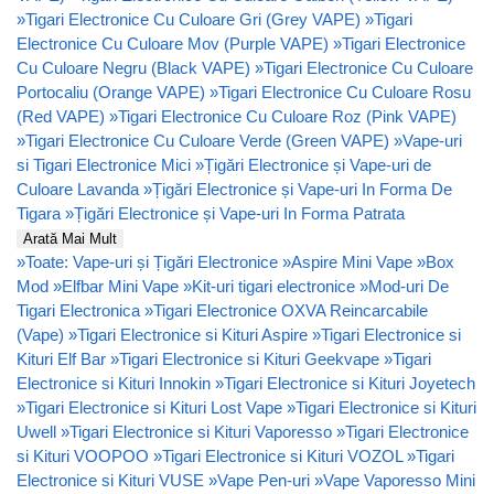
»
Tigari Electronice Cu Culoare Gri (Grey VAPE)
»
Tigari
Electronice Cu Culoare Mov (Purple VAPE)
»
Tigari Electronice
Cu Culoare Negru (Black VAPE)
»
Tigari Electronice Cu Culoare
Portocaliu (Orange VAPE)
»
Tigari Electronice Cu Culoare Rosu
(Red VAPE)
»
Tigari Electronice Cu Culoare Roz (Pink VAPE)
»
Tigari Electronice Cu Culoare Verde (Green VAPE)
»
Vape-uri
si Tigari Electronice Mici
»
Țigări Electronice și Vape-uri de
Culoare Lavanda
»
Țigări Electronice și Vape-uri In Forma De
Tigara
»
Țigări Electronice și Vape-uri In Forma Patrata
Arată Mai Mult
»
Toate: Vape-uri și Țigări Electronice
»
Aspire Mini Vape
»
Box
Mod
»
Elfbar Mini Vape
»
Kit-uri tigari electronice
»
Mod-uri De
Tigari Electronica
»
Tigari Electronice OXVA Reincarcabile
(Vape)
»
Tigari Electronice si Kituri Aspire
»
Tigari Electronice si
Kituri Elf Bar
»
Tigari Electronice si Kituri Geekvape
»
Tigari
Electronice si Kituri Innokin
»
Tigari Electronice si Kituri Joyetech
»
Tigari Electronice si Kituri Lost Vape
»
Tigari Electronice si Kituri
Uwell
»
Tigari Electronice si Kituri Vaporesso
»
Tigari Electronice
si Kituri VOOPOO
»
Tigari Electronice si Kituri VOZOL
»
Tigari
Electronice si Kituri VUSE
»
Vape Pen-uri
»
Vape Vaporesso Mini