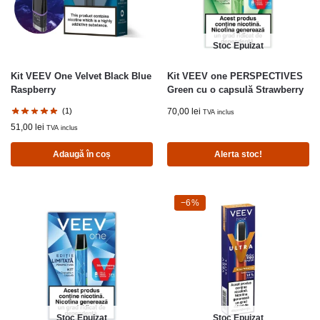
Stoc Epuizat
Kit VEEV One Velvet Black Blue
Kit VEEV one PERSPECTIVES
Raspberry
Green cu o capsulă Strawberry
(1)
70,00
lei
TVA inclus
51,00
lei
TVA inclus
Adaugă în coș
Alerta stoc!
-6%
−6%
Stoc Epuizat
Stoc Epuizat