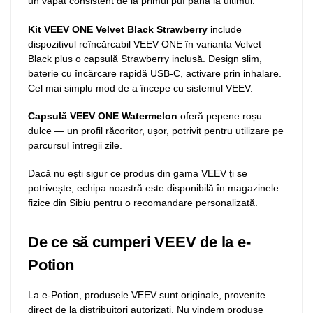
un vapat consistent de la primul puf până la ultimul.
Kit VEEV ONE Velvet Black Strawberry
include
dispozitivul reîncărcabil VEEV ONE în varianta Velvet
Black plus o capsulă Strawberry inclusă. Design slim,
baterie cu încărcare rapidă USB-C, activare prin inhalare.
Cel mai simplu mod de a începe cu sistemul VEEV.
Capsulă VEEV ONE Watermelon
oferă pepene roșu
dulce — un profil răcoritor, ușor, potrivit pentru utilizare pe
parcursul întregii zile.
Dacă nu ești sigur ce produs din gama VEEV ți se
potrivește, echipa noastră este disponibilă în magazinele
fizice din Sibiu pentru o recomandare personalizată.
De ce să cumperi VEEV de la e-
Potion
La e-Potion, produsele VEEV sunt originale, provenite
direct de la distribuitori autorizați. Nu vindem produse