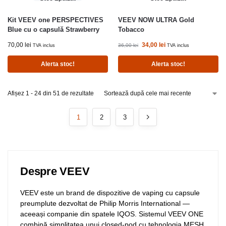
Kit VEEV one PERSPECTIVES
VEEV NOW ULTRA Gold
Blue cu o capsulă Strawberry
Tobacco
70,00
lei
34,00
lei
36,00
lei
TVA inclus
TVA inclus
Alerta stoc!
Alerta stoc!
Afișez 1 - 24 din 51 de rezultate
1
2
3
Despre VEEV
VEEV este un brand de dispozitive de vaping cu capsule
preumplute dezvoltat de Philip Morris International —
aceeași companie din spatele IQOS. Sistemul VEEV ONE
combină simplitatea unui closed-pod cu tehnologia MESH