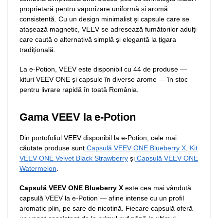
proprietară pentru vaporizare uniformă și aromă
consistentă. Cu un design minimalist și capsule care se
atașează magnetic, VEEV se adresează fumătorilor adulți
care caută o alternativă simplă și elegantă la țigara
tradițională.
La e-Potion, VEEV este disponibil cu 44 de produse —
kituri VEEV ONE și capsule în diverse arome — în stoc
pentru livrare rapidă în toată România.
Gama VEEV la e-Potion
Din portofoliul VEEV disponibil la e-Potion, cele mai
căutate produse sunt
Capsulă VEEV ONE Blueberry X
,
Kit
VEEV ONE Velvet Black Strawberry
și
Capsulă VEEV ONE
Watermelon
.
Capsulă VEEV ONE Blueberry X
este cea mai vândută
capsulă VEEV la e-Potion — afine intense cu un profil
aromatic plin, pe sare de nicotină. Fiecare capsulă oferă