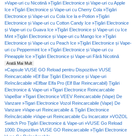
»
Vape-uri cu Nicotină
»
Țigări Electronice și Vape-uri cu Apple
Ice
»
Țigări Electronice și Vape-uri cu Cherry Cola
»
Țigări
Electronice și Vape-uri cu Cola Ice la e-Potion
»
Țigări
Electronice și Vape-uri cu Cotton Candy Ice
»
Țigări Electronice
și Vape-uri cu Guava Ice
»
Țigări Electronice și Vape-uri cu Ice
Mint
»
Țigări Electronice și Vape-uri cu Mango Ice
»
Țigări
Electronice și Vape-uri cu Peach Ice
»
Țigări Electronice și Vape-
uri cu Peppermint Ice
»
Țigări Electronice și Vape-uri cu
Pineapple Ice
»
Țigări Electronice și Vape-uri Fără Nicotină
Arată Mai Mult
»
Capsule VUSE GO Reload pentru Dispozitive VUSE
Reincarcabile
»
Elf Bar Țigări Electronice și Vape-uri
Reîncărcabile
»
Elfbar Elfa Pro (Elf Bar Reincarcabil) Țigări
Electronice & Vape-uri
»
Tigari Electronice Reincarcabile
VapeBar
»
Tigari Electronice VEEV Reincarcabile (Vape) De
Vanzare
»
Tigari Electronice Vozol Reincarcabile (Vape) De
Vanzare
»
Vape-uri Reincarcabile & Țigări Electronice
Reîncărcabile
»
Vape-uri Reincarcabile Cu Incarcator
»
VOZOL
Switch Pro Țigări Electronice & Vape-uri
»
VUSE Go Reload
1000: Dispozitive VUSE GO Reincarcabile
»
Țigări Electronice