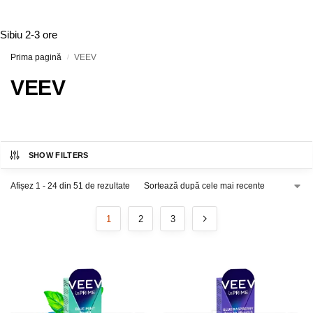
Sibiu
2-3 ore
Prima pagină
VEEV
/
VEEV
SHOW FILTERS
Afișez 1 - 24 din 51 de rezultate
1
2
3