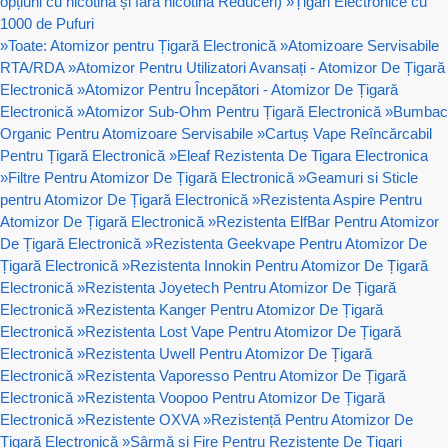
opțiuni cu nicotină și fără nicotină Reduceri)
»
Țigări Electronice cu
1000 de Pufuri
»
Toate: Atomizor pentru Țigară Electronică
»
Atomizoare Servisabile
RTA/RDA
»
Atomizor Pentru Utilizatori Avansați - Atomizor De Țigară
Electronică
»
Atomizor Pentru Începători - Atomizor De Țigară
Electronică
»
Atomizor Sub-Ohm Pentru Țigară Electronică
»
Bumbac
Organic Pentru Atomizoare Servisabile
»
Cartuș Vape Reîncărcabil
Pentru Țigară Electronică
»
Eleaf Rezistenta De Tigara Electronica
»
Filtre Pentru Atomizor De Țigară Electronică
»
Geamuri si Sticle
pentru Atomizor De Țigară Electronică
»
Rezistenta Aspire Pentru
Atomizor De Țigară Electronică
»
Rezistenta ElfBar Pentru Atomizor
De Țigară Electronică
»
Rezistenta Geekvape Pentru Atomizor De
Țigară Electronică
»
Rezistenta Innokin Pentru Atomizor De Țigară
Electronică
»
Rezistenta Joyetech Pentru Atomizor De Țigară
Electronică
»
Rezistenta Kanger Pentru Atomizor De Țigară
Electronică
»
Rezistenta Lost Vape Pentru Atomizor De Țigară
Electronică
»
Rezistenta Uwell Pentru Atomizor De Țigară
Electronică
»
Rezistenta Vaporesso Pentru Atomizor De Țigară
Electronică
»
Rezistenta Voopoo Pentru Atomizor De Țigară
Electronică
»
Rezistente OXVA
»
Rezistență Pentru Atomizor De
Țigară Electronică
»
Sârmă și Fire Pentru Rezistențe De Țigari