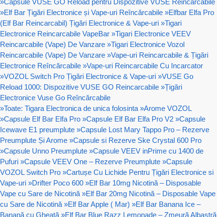
»
Capsule VUSE GO Reload pentru Dispozitive VUSE Reincarcabile
»
Elf Bar Țigări Electronice și Vape-uri Reîncărcabile
»
Elfbar Elfa Pro
(Elf Bar Reincarcabil) Țigări Electronice & Vape-uri
»
Tigari
Electronice Reincarcabile VapeBar
»
Tigari Electronice VEEV
Reincarcabile (Vape) De Vanzare
»
Tigari Electronice Vozol
Reincarcabile (Vape) De Vanzare
»
Vape-uri Reincarcabile & Țigări
Electronice Reîncărcabile
»
Vape-uri Reincarcabile Cu Incarcator
»
VOZOL Switch Pro Țigări Electronice & Vape-uri
»
VUSE Go
Reload 1000: Dispozitive VUSE GO Reincarcabile
»
Țigări
Electronice Vuse Go Reîncărcabile
»
Toate: Tigara Electronica de unica folosinta
»
Arome VOZOL
»
Capsule Elf Bar Elfa Pro
»
Capsule Elf Bar Elfa Pro V2
»
Capsule
Icewave E1 preumplute
»
Capsule Lost Mary Tappo Pro – Rezerve
Preumplute Și Arome
»
Capsule si Rezerve Ske Crystal 600 Pro
»
Capsule Unno Preumplute
»
Capsule VEEV inPrime cu 1400 de
Pufuri
»
Capsule VEEV One – Rezerve Preumplute
»
Capsule
VOZOL Switch Pro
»
Cartușe Cu Lichide Pentru Țigări Electronice si
Vape-uri
»
Drifter Poco 600
»
Elf Bar 10mg Nicotină – Disposable
Vape cu Sare de Nicotină
»
Elf Bar 20mg Nicotină – Disposable Vape
cu Sare de Nicotină
»
Elf Bar Apple ( Mar)
»
Elf Bar Banana Ice –
Banană cu Gheață
»
Elf Bar Blue Razz Lemonade – Zmeură Albastră