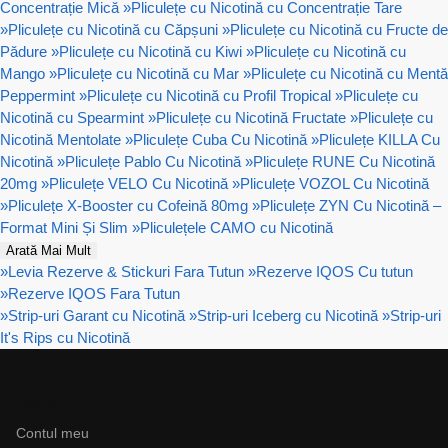
Concentrație Mică
»
Pliculețe cu Nicotină cu Concentrație Tare
»
Pliculețe cu Nicotină cu Căpșuni
»
Pliculețe cu Nicotină cu Fructe de
Pădure
»
Pliculețe cu Nicotină cu Kiwi
»
Pliculețe cu Nicotină cu
Mango
»
Pliculețe cu Nicotină cu Mar
»
Pliculețe cu Nicotină cu Mentă
Peppermint
»
Pliculețe cu Nicotină cu Profil Tropical
»
Pliculețe cu
Nicotină cu Spearmint
»
Pliculețe cu Nicotină Fructate
»
Pliculețe cu
Nicotină Mentolate
»
Pliculețe Cuba Cu Nicotină
»
Pliculețe KILLA Cu
Nicotină
»
Pliculețe Pablo Cu Nicotină
»
Pliculețe RUNE Cu Nicotină
20mg
»
Pliculețe VELO Cu Nicotină
»
Pliculețe VOZOL Cu Nicotină
»
Pliculețe X-Booster cu Cofeină 80mg
»
Pliculețe ZYN Cu Nicotină –
Format Mini Și Slim
»
Pliculețele CAMO cu Nicotină
Arată Mai Mult
»
Levia Rezerve & Stickuri Fara Tutun
»
Rezerve IQOS Cu tutun
»
Rezerve IQOS Fara Tutun
»
Strip-uri Garant cu Nicotină
»
Strip-uri Iceberg cu Nicotină
»
Strip-uri
It's Rips cu Nicotină
Ajutor
Contul meu