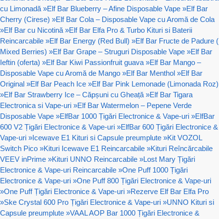
cu Limonadă
»
Elf Bar Blueberry – Afine Disposable Vape
»
Elf Bar
Cherry (Cirese)
»
Elf Bar Cola – Disposable Vape cu Aromă de Cola
»
Elf Bar cu Nicotină
»
Elf Bar Elfa Pro & Turbo Kituri si Baterii
Reincarcabile
»
Elf Bar Energy (Red Bull)
»
Elf Bar Fructe de Padure (
Mixed Berries)
»
Elf Bar Grape – Struguri Disposable Vape
»
Elf Bar
Ieftin (oferta)
»
Elf Bar Kiwi Passionfruit guava
»
Elf Bar Mango –
Disposable Vape cu Aromă de Mango
»
Elf Bar Menthol
»
Elf Bar
Original
»
Elf Bar Peach Ice
»
Elf Bar Pink Lemonade (Limonada Roz)
»
Elf Bar Strawberry Ice – Căpșuni cu Gheață
»
Elf Bar Tigara
Electronica si Vape-uri
»
Elf Bar Watermelon – Pepene Verde
Disposable Vape
»
ElfBar 1000 Țigări Electronice & Vape-uri
»
ElfBar
600 V2 Țigări Electronice & Vape-uri
»
ElfBar 600 Țigări Electronice &
Vape-uri
»
Icewave E1 Kituri si Capsule preumplute
»
Kit VOZOL
Switch Pico
»
Kituri Icewave E1 Reincarcabile
»
Kituri Reîncărcabile
VEEV inPrime
»
Kituri UNNO Reincarcabile
»
Lost Mary Țigări
Electronice & Vape-uri Reincarcabile
»
One Puff 1000 Țigări
Electronice & Vape-uri
»
One Puff 800 Țigări Electronice & Vape-uri
»
One Puff Țigări Electronice & Vape-uri
»
Rezerve Elf Bar Elfa Pro
»
Ske Crystal 600 Pro Țigări Electronice & Vape-uri
»
UNNO Kituri si
Capsule preumplute
»
VAAL AOP Bar 1000 Țigări Electronice &