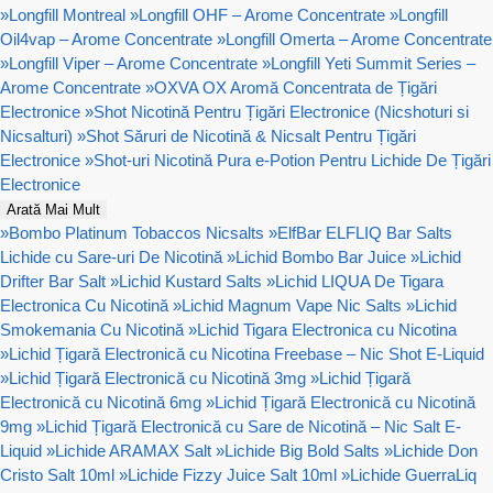
»
Longfill Montreal
»
Longfill OHF – Arome Concentrate
»
Longfill
Oil4vap – Arome Concentrate
»
Longfill Omerta – Arome Concentrate
»
Longfill Viper – Arome Concentrate
»
Longfill Yeti Summit Series –
Arome Concentrate
»
OXVA OX Aromă Concentrata de Țigări
Electronice
»
Shot Nicotină Pentru Țigări Electronice (Nicshoturi si
Nicsalturi)
»
Shot Săruri de Nicotină & Nicsalt Pentru Țigări
Electronice
»
Shot-uri Nicotină Pura e-Potion Pentru Lichide De Țigări
Electronice
Arată Mai Mult
»
Bombo Platinum Tobaccos Nicsalts
»
ElfBar ELFLIQ Bar Salts
Lichide cu Sare-uri De Nicotină
»
Lichid Bombo Bar Juice
»
Lichid
Drifter Bar Salt
»
Lichid Kustard Salts
»
Lichid LIQUA De Tigara
Electronica Cu Nicotină
»
Lichid Magnum Vape Nic Salts
»
Lichid
Smokemania Cu Nicotină
»
Lichid Tigara Electronica cu Nicotina
»
Lichid Țigară Electronică cu Nicotina Freebase – Nic Shot E-Liquid
»
Lichid Țigară Electronică cu Nicotină 3mg
»
Lichid Țigară
Electronică cu Nicotină 6mg
»
Lichid Țigară Electronică cu Nicotină
9mg
»
Lichid Țigară Electronică cu Sare de Nicotină – Nic Salt E-
Liquid
»
Lichide ARAMAX Salt
»
Lichide Big Bold Salts
»
Lichide Don
Cristo Salt 10ml
»
Lichide Fizzy Juice Salt 10ml
»
Lichide GuerraLiq