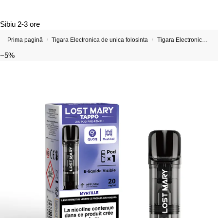
Sibiu
2-3 ore
Prima pagină
Tigara Electronica de unica folosinta
Tigara Electronica cu 600 de Pufuri (Include opțiuni cu nicotină și fără nicotină Reduceri)
/
/
−5%