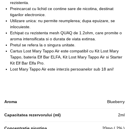
rezistenta.
Preincarcat cu lichid ce contine sare de nicotina, destinat
tigarilor electronice.
Utilizare unica: nu permite reumplerea; dupa epuizare, se
inlocuieste.
Echipat cu rezistenta mesh QUAQ de 1.2ohm, care promite o
aroma intensificata si o durata de viata extinsa.
Pretul se refera la o singura unitate.
Cartus Lost Mary Tappo Air este compatibil cu Kit Lost Mary
Tappo, bateria Elf Bar ELFA, Kit Lost Mary Tappo Air si Starter
Kit Elf Bar Elfa Pro.
Lost Mary Tappo Air este interzis persoanelor sub 18 ani!
Aroma
Blueberry
Capacitatea rezervorului (ml)
2ml
Concentratie nicotina
20mg ( 2% )