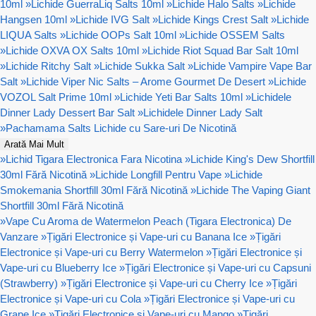
10ml
»
Lichide GuerraLiq Salts 10ml
»
Lichide Halo Salts
»
Lichide
Hangsen 10ml
»
Lichide IVG Salt
»
Lichide Kings Crest Salt
»
Lichide
LIQUA Salts
»
Lichide OOPs Salt 10ml
»
Lichide OSSEM Salts
»
Lichide OXVA OX Salts 10ml
»
Lichide Riot Squad Bar Salt 10ml
»
Lichide Ritchy Salt
»
Lichide Sukka Salt
»
Lichide Vampire Vape Bar
Salt
»
Lichide Viper Nic Salts – Arome Gourmet De Desert
»
Lichide
VOZOL Salt Prime 10ml
»
Lichide Yeti Bar Salts 10ml
»
Lichidele
Dinner Lady Dessert Bar Salt
»
Lichidele Dinner Lady Salt
»
Pachamama Salts Lichide cu Sare-uri De Nicotină
Arată Mai Mult
»
Lichid Tigara Electronica Fara Nicotina
»
Lichide King's Dew Shortfill
30ml Fără Nicotină
»
Lichide Longfill Pentru Vape
»
Lichide
Smokemania Shortfill 30ml Fără Nicotină
»
Lichide The Vaping Giant
Shortfill 30ml Fără Nicotină
»
Vape Cu Aroma de Watermelon Peach (Tigara Electronica) De
Vanzare
»
Țigări Electronice și Vape-uri cu Banana Ice
»
Țigări
Electronice și Vape-uri cu Berry Watermelon
»
Țigări Electronice și
Vape-uri cu Blueberry Ice
»
Țigări Electronice și Vape-uri cu Capsuni
(Strawberry)
»
Țigări Electronice și Vape-uri cu Cherry Ice
»
Țigări
Electronice și Vape-uri cu Cola
»
Țigări Electronice și Vape-uri cu
Grape Ice
»
Țigări Electronice și Vape-uri cu Mango
»
Țigări