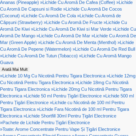
Ananas (Pineapple)
»
Lichide Cu Aromă De Cafea (Coffee)
»
Lichide
Cu Aromă De Capsuni si Rodie
»
Lichide Cu Aromă De Cocos
(Coconut)
»
Lichide Cu Aromă De Cola
»
Lichide Cu Aromă de
Căpșuni (Strawberry)
»
Lichide Cu Aromă De Fructe
»
Lichide Cu
Aromă De Kiwi
»
Lichide Cu Aromă De Kiwi si Mar Verde
»
Lichide Cu
Aromă De Mango
»
Lichide Cu Aromă De Mar
»
Lichide Cu Aromă De
Mar (Green Apple)
»
Lichide Cu Aromă De Menta (Menthol)
»
Lichide
Cu Aromă De Pepene (Watermelon)
»
Lichide Cu Aromă De Red Bull
»
Lichide Cu Aromă De Tutun (Tobacco)
»
Lichide Cu Aromă Mango
Guava
Arată Mai Mult
»
Lichide 10 Mg Cu Nicotină Pentru Tigara Electronica
»
Lichide 12mg
Cu Nicotină Pentru Tigara Electronica
»
Lichide 18mg Cu Nicotină
Pentru Tigara Electronica
»
Lichide 20mg Cu Nicotină Pentru Tigara
Electronica
»
Lichide 50 ml Pentru Țigări Electronice
»
Lichide 500 ml
Pentru Țigări Electronice
»
Lichide cu Nicotină de 100 ml Pentru
Tigara Electronica
»
Lichide Fara Nicotină de 100 ml Pentru Tigara
Electronica
»
Lichide Shortfill 30ml Pentru Țigări Electronice
»
Pachete de Lichide Pentru Țigări Electronice
»
Toate: Arome Concentrate Pentru Vape Și Țigări Electronice
»
Aroma Concentrata Eliquid France
»
Aroma Concentrata Guerra