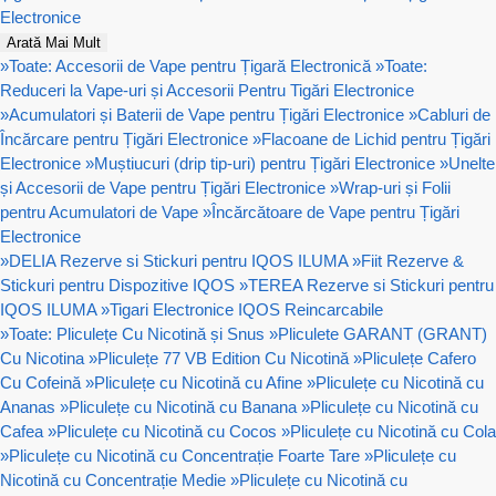
Electronice
Arată Mai Mult
»
Toate: Accesorii de Vape pentru Țigară Electronică
»
Toate:
Reduceri la Vape-uri și Accesorii Pentru Tigări Electronice
»
Acumulatori și Baterii de Vape pentru Țigări Electronice
»
Cabluri de
Încărcare pentru Țigări Electronice
»
Flacoane de Lichid pentru Țigări
Electronice
»
Muștiucuri (drip tip-uri) pentru Țigări Electronice
»
Unelte
și Accesorii de Vape pentru Țigări Electronice
»
Wrap-uri și Folii
pentru Acumulatori de Vape
»
Încărcătoare de Vape pentru Țigări
Electronice
»
DELIA Rezerve si Stickuri pentru IQOS ILUMA
»
Fiit Rezerve &
Stickuri pentru Dispozitive IQOS
»
TEREA Rezerve si Stickuri pentru
IQOS ILUMA
»
Tigari Electronice IQOS Reincarcabile
»
Toate: Pliculețe Cu Nicotină și Snus
»
Pliculete GARANT (GRANT)
Cu Nicotina
»
Pliculețe 77 VB Edition Cu Nicotină
»
Pliculețe Cafero
Cu Cofeină
»
Pliculețe cu Nicotină cu Afine
»
Pliculețe cu Nicotină cu
Ananas
»
Pliculețe cu Nicotină cu Banana
»
Pliculețe cu Nicotină cu
Cafea
»
Pliculețe cu Nicotină cu Cocos
»
Pliculețe cu Nicotină cu Cola
»
Pliculețe cu Nicotină cu Concentrație Foarte Tare
»
Pliculețe cu
Nicotină cu Concentrație Medie
»
Pliculețe cu Nicotină cu