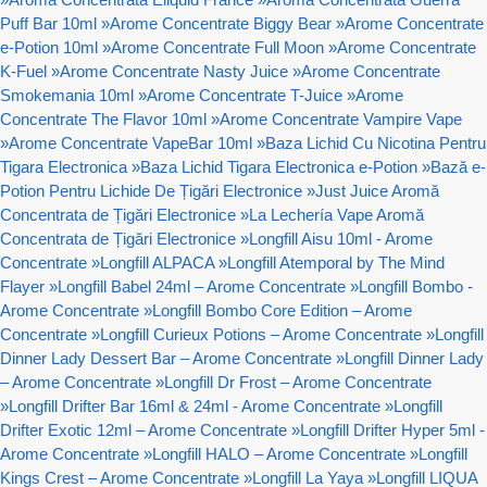
Puff Bar 10ml
»
Arome Concentrate Biggy Bear
»
Arome Concentrate
e-Potion 10ml
»
Arome Concentrate Full Moon
»
Arome Concentrate
K-Fuel
»
Arome Concentrate Nasty Juice
»
Arome Concentrate
Smokemania 10ml
»
Arome Concentrate T-Juice
»
Arome
Concentrate The Flavor 10ml
»
Arome Concentrate Vampire Vape
»
Arome Concentrate VapeBar 10ml
»
Baza Lichid Cu Nicotina Pentru
Tigara Electronica
»
Baza Lichid Tigara Electronica e-Potion
»
Bază e-
Potion Pentru Lichide De Țigări Electronice
»
Just Juice Aromă
Concentrata de Țigări Electronice
»
La Lechería Vape Aromă
Concentrata de Țigări Electronice
»
Longfill Aisu 10ml - Arome
Concentrate
»
Longfill ALPACA
»
Longfill Atemporal by The Mind
Flayer
»
Longfill Babel 24ml – Arome Concentrate
»
Longfill Bombo -
Arome Concentrate
»
Longfill Bombo Core Edition – Arome
Concentrate
»
Longfill Curieux Potions – Arome Concentrate
»
Longfill
Dinner Lady Dessert Bar – Arome Concentrate
»
Longfill Dinner Lady
– Arome Concentrate
»
Longfill Dr Frost – Arome Concentrate
»
Longfill Drifter Bar 16ml & 24ml - Arome Concentrate
»
Longfill
Drifter Exotic 12ml – Arome Concentrate
»
Longfill Drifter Hyper 5ml -
Arome Concentrate
»
Longfill HALO – Arome Concentrate
»
Longfill
Kings Crest – Arome Concentrate
»
Longfill La Yaya
»
Longfill LIQUA