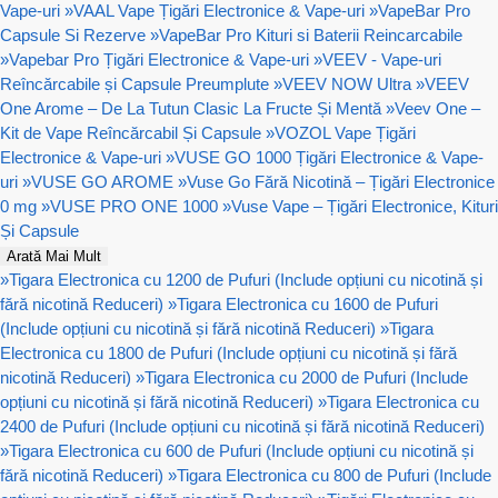
Vape-uri
»
VAAL Vape Țigări Electronice & Vape-uri
»
VapeBar Pro
Capsule Si Rezerve
»
VapeBar Pro Kituri si Baterii Reincarcabile
»
Vapebar Pro Țigări Electronice & Vape-uri
»
VEEV - Vape-uri
Reîncărcabile și Capsule Preumplute
»
VEEV NOW Ultra
»
VEEV
One Arome – De La Tutun Clasic La Fructe Și Mentă
»
Veev One –
Kit de Vape Reîncărcabil Și Capsule
»
VOZOL Vape Țigări
Electronice & Vape-uri
»
VUSE GO 1000 Țigări Electronice & Vape-
uri
»
VUSE GO AROME
»
Vuse Go Fără Nicotină – Țigări Electronice
0 mg
»
VUSE PRO ONE 1000
»
Vuse Vape – Țigări Electronice, Kituri
Și Capsule
Arată Mai Mult
»
Tigara Electronica cu 1200 de Pufuri (Include opțiuni cu nicotină și
fără nicotină Reduceri)
»
Tigara Electronica cu 1600 de Pufuri
(Include opțiuni cu nicotină și fără nicotină Reduceri)
»
Tigara
Electronica cu 1800 de Pufuri (Include opțiuni cu nicotină și fără
nicotină Reduceri)
»
Tigara Electronica cu 2000 de Pufuri (Include
opțiuni cu nicotină și fără nicotină Reduceri)
»
Tigara Electronica cu
2400 de Pufuri (Include opțiuni cu nicotină și fără nicotină Reduceri)
»
Tigara Electronica cu 600 de Pufuri (Include opțiuni cu nicotină și
fără nicotină Reduceri)
»
Tigara Electronica cu 800 de Pufuri (Include