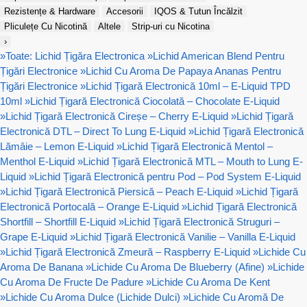
Rezistențe & Hardware
Accesorii
IQOS & Tutun Încălzit
Pliculețe Cu Nicotină
Altele
Strip-uri cu Nicotina
›
»
Toate: Lichid Țigăra Electronica
»
Lichid American Blend Pentru
Țigări Electronice
»
Lichid Cu Aroma De Papaya Ananas Pentru
Țigări Electronice
»
Lichid Țigară Electronică 10ml – E-Liquid TPD
10ml
»
Lichid Țigară Electronică Ciocolată – Chocolate E-Liquid
»
Lichid Țigară Electronică Cireșe – Cherry E-Liquid
»
Lichid Țigară
Electronică DTL – Direct To Lung E-Liquid
»
Lichid Țigară Electronică
Lămâie – Lemon E-Liquid
»
Lichid Țigară Electronică Mentol –
Menthol E-Liquid
»
Lichid Țigară Electronică MTL – Mouth to Lung E-
Liquid
»
Lichid Țigară Electronică pentru Pod – Pod System E-Liquid
»
Lichid Țigară Electronică Piersică – Peach E-Liquid
»
Lichid Țigară
Electronică Portocală – Orange E-Liquid
»
Lichid Țigară Electronică
Shortfill – Shortfill E-Liquid
»
Lichid Țigară Electronică Struguri –
Grape E-Liquid
»
Lichid Țigară Electronică Vanilie – Vanilla E-Liquid
»
Lichid Țigară Electronică Zmeură – Raspberry E-Liquid
»
Lichide Cu
Aroma De Banana
»
Lichide Cu Aroma De Blueberry (Afine)
»
Lichide
Cu Aroma De Fructe De Padure
»
Lichide Cu Aroma De Kent
»
Lichide Cu Aroma Dulce (Lichide Dulci)
»
Lichide Cu Aromă De