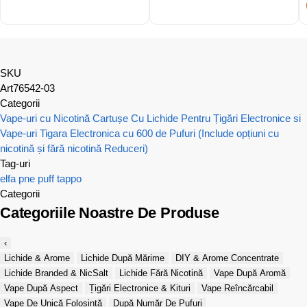
SKU
Art76542-03
Categorii
Vape-uri cu Nicotină
Cartușe Cu Lichide Pentru Țigări Electronice si
Vape-uri
Tigara Electronica cu 600 de Pufuri (Include opțiuni cu
nicotină și fără nicotină Reduceri)
Tag-uri
elfa
pne puff
tappo
Categorii
Categoriile Noastre De Produse
‹
Lichide & Arome
Lichide După Mărime
DIY & Arome Concentrate
Lichide Branded & NicSalt
Lichide Fără Nicotină
Vape După Aromă
Vape După Aspect
Țigări Electronice & Kituri
Vape Reîncărcabil
Vape De Unică Folosință
După Număr De Pufuri