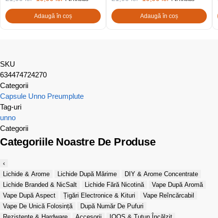
Adaugă în coș
Adaugă în coș
SKU
634474724270
Categorii
Capsule Unno Preumplute
Tag-uri
unno
Categorii
Categoriile Noastre De Produse
‹
Lichide & Arome
Lichide După Mărime
DIY & Arome Concentrate
Lichide Branded & NicSalt
Lichide Fără Nicotină
Vape După Aromă
Vape După Aspect
Țigări Electronice & Kituri
Vape Reîncărcabil
Vape De Unică Folosință
După Număr De Pufuri
Rezistențe & Hardware
Accesorii
IQOS & Tutun Încălzit