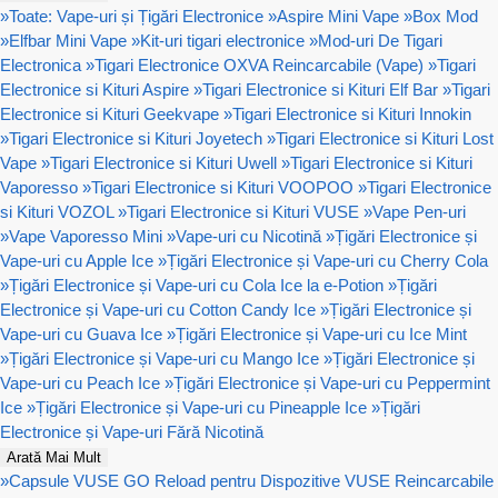
»
Toate: Vape-uri și Țigări Electronice
»
Aspire Mini Vape
»
Box Mod
»
Elfbar Mini Vape
»
Kit-uri tigari electronice
»
Mod-uri De Tigari
Electronica
»
Tigari Electronice OXVA Reincarcabile (Vape)
»
Tigari
Electronice si Kituri Aspire
»
Tigari Electronice si Kituri Elf Bar
»
Tigari
Electronice si Kituri Geekvape
»
Tigari Electronice si Kituri Innokin
»
Tigari Electronice si Kituri Joyetech
»
Tigari Electronice si Kituri Lost
Vape
»
Tigari Electronice si Kituri Uwell
»
Tigari Electronice si Kituri
Vaporesso
»
Tigari Electronice si Kituri VOOPOO
»
Tigari Electronice
si Kituri VOZOL
»
Tigari Electronice si Kituri VUSE
»
Vape Pen-uri
»
Vape Vaporesso Mini
»
Vape-uri cu Nicotină
»
Țigări Electronice și
Vape-uri cu Apple Ice
»
Țigări Electronice și Vape-uri cu Cherry Cola
»
Țigări Electronice și Vape-uri cu Cola Ice la e-Potion
»
Țigări
Electronice și Vape-uri cu Cotton Candy Ice
»
Țigări Electronice și
Vape-uri cu Guava Ice
»
Țigări Electronice și Vape-uri cu Ice Mint
»
Țigări Electronice și Vape-uri cu Mango Ice
»
Țigări Electronice și
Vape-uri cu Peach Ice
»
Țigări Electronice și Vape-uri cu Peppermint
Ice
»
Țigări Electronice și Vape-uri cu Pineapple Ice
»
Țigări
Electronice și Vape-uri Fără Nicotină
Arată Mai Mult
»
Capsule VUSE GO Reload pentru Dispozitive VUSE Reincarcabile