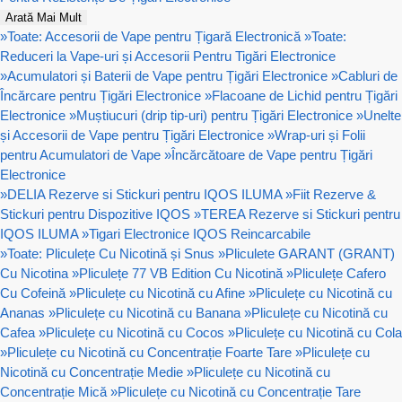
Arată Mai Mult
»
Toate: Accesorii de Vape pentru Țigară Electronică
»
Toate:
Reduceri la Vape-uri și Accesorii Pentru Tigări Electronice
»
Acumulatori și Baterii de Vape pentru Țigări Electronice
»
Cabluri de
Încărcare pentru Țigări Electronice
»
Flacoane de Lichid pentru Țigări
Electronice
»
Muștiucuri (drip tip-uri) pentru Țigări Electronice
»
Unelte
și Accesorii de Vape pentru Țigări Electronice
»
Wrap-uri și Folii
pentru Acumulatori de Vape
»
Încărcătoare de Vape pentru Țigări
Electronice
»
DELIA Rezerve si Stickuri pentru IQOS ILUMA
»
Fiit Rezerve &
Stickuri pentru Dispozitive IQOS
»
TEREA Rezerve si Stickuri pentru
IQOS ILUMA
»
Tigari Electronice IQOS Reincarcabile
»
Toate: Pliculețe Cu Nicotină și Snus
»
Pliculete GARANT (GRANT)
Cu Nicotina
»
Pliculețe 77 VB Edition Cu Nicotină
»
Pliculețe Cafero
Cu Cofeină
»
Pliculețe cu Nicotină cu Afine
»
Pliculețe cu Nicotină cu
Ananas
»
Pliculețe cu Nicotină cu Banana
»
Pliculețe cu Nicotină cu
Cafea
»
Pliculețe cu Nicotină cu Cocos
»
Pliculețe cu Nicotină cu Cola
»
Pliculețe cu Nicotină cu Concentrație Foarte Tare
»
Pliculețe cu
Nicotină cu Concentrație Medie
»
Pliculețe cu Nicotină cu
Concentrație Mică
»
Pliculețe cu Nicotină cu Concentrație Tare