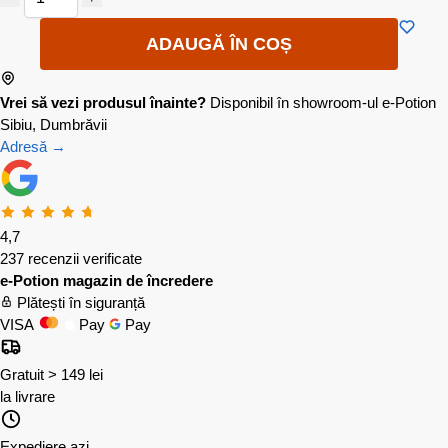
ADAUGĂ ÎN COȘ
Vrei să vezi produsul înainte?
Disponibil în showroom-ul e-Potion
Sibiu, Dumbrăvii
Adresă →
4,7
237 recenzii verificate
e-Potion magazin de încredere
Plătești în siguranță
VISA
Pay
Pay
Gratuit > 149 lei
la livrare
Expediere azi