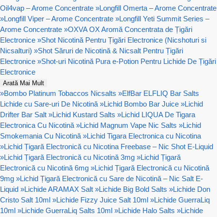
Oil4vap – Arome Concentrate
»
Longfill Omerta – Arome Concentrate
»
Longfill Viper – Arome Concentrate
»
Longfill Yeti Summit Series –
Arome Concentrate
»
OXVA OX Aromă Concentrata de Țigări
Electronice
»
Shot Nicotină Pentru Țigări Electronice (Nicshoturi si
Nicsalturi)
»
Shot Săruri de Nicotină & Nicsalt Pentru Țigări
Electronice
»
Shot-uri Nicotină Pura e-Potion Pentru Lichide De Țigări
Electronice
Arată Mai Mult
»
Bombo Platinum Tobaccos Nicsalts
»
ElfBar ELFLIQ Bar Salts
Lichide cu Sare-uri De Nicotină
»
Lichid Bombo Bar Juice
»
Lichid
Drifter Bar Salt
»
Lichid Kustard Salts
»
Lichid LIQUA De Tigara
Electronica Cu Nicotină
»
Lichid Magnum Vape Nic Salts
»
Lichid
Smokemania Cu Nicotină
»
Lichid Tigara Electronica cu Nicotina
»
Lichid Țigară Electronică cu Nicotina Freebase – Nic Shot E-Liquid
»
Lichid Țigară Electronică cu Nicotină 3mg
»
Lichid Țigară
Electronică cu Nicotină 6mg
»
Lichid Țigară Electronică cu Nicotină
9mg
»
Lichid Țigară Electronică cu Sare de Nicotină – Nic Salt E-
Liquid
»
Lichide ARAMAX Salt
»
Lichide Big Bold Salts
»
Lichide Don
Cristo Salt 10ml
»
Lichide Fizzy Juice Salt 10ml
»
Lichide GuerraLiq
10ml
»
Lichide GuerraLiq Salts 10ml
»
Lichide Halo Salts
»
Lichide