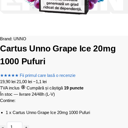
Brand:
UNNO
Cartus Unno Grape Ice 20mg
1000 Pufuri
★
★
★
★
★
Fii primul care lasă o recenzie
19,90
lei
21,00
lei
−1,1 lei
TVA inclus
Cumpără și câștigă
19 puncte
În stoc — livrare 24/48h
(L-V)
Contine:
1 x Cartus Unno Grape Ice 20mg 1000 Pufuri
−
+