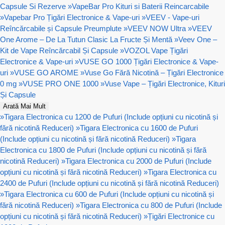
Capsule Si Rezerve
»
VapeBar Pro Kituri si Baterii Reincarcabile
»
Vapebar Pro Țigări Electronice & Vape-uri
»
VEEV - Vape-uri
Reîncărcabile și Capsule Preumplute
»
VEEV NOW Ultra
»
VEEV
One Arome – De La Tutun Clasic La Fructe Și Mentă
»
Veev One –
Kit de Vape Reîncărcabil Și Capsule
»
VOZOL Vape Țigări
Electronice & Vape-uri
»
VUSE GO 1000 Țigări Electronice & Vape-
uri
»
VUSE GO AROME
»
Vuse Go Fără Nicotină – Țigări Electronice
0 mg
»
VUSE PRO ONE 1000
»
Vuse Vape – Țigări Electronice, Kituri
Și Capsule
Arată Mai Mult
»
Tigara Electronica cu 1200 de Pufuri (Include opțiuni cu nicotină și
fără nicotină Reduceri)
»
Tigara Electronica cu 1600 de Pufuri
(Include opțiuni cu nicotină și fără nicotină Reduceri)
»
Tigara
Electronica cu 1800 de Pufuri (Include opțiuni cu nicotină și fără
nicotină Reduceri)
»
Tigara Electronica cu 2000 de Pufuri (Include
opțiuni cu nicotină și fără nicotină Reduceri)
»
Tigara Electronica cu
2400 de Pufuri (Include opțiuni cu nicotină și fără nicotină Reduceri)
»
Tigara Electronica cu 600 de Pufuri (Include opțiuni cu nicotină și
fără nicotină Reduceri)
»
Tigara Electronica cu 800 de Pufuri (Include
opțiuni cu nicotină și fără nicotină Reduceri)
»
Țigări Electronice cu