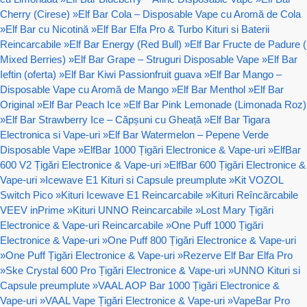
Cherry (Cirese)
»
Elf Bar Cola – Disposable Vape cu Aromă de Cola
»
Elf Bar cu Nicotină
»
Elf Bar Elfa Pro & Turbo Kituri si Baterii
Reincarcabile
»
Elf Bar Energy (Red Bull)
»
Elf Bar Fructe de Padure (
Mixed Berries)
»
Elf Bar Grape – Struguri Disposable Vape
»
Elf Bar
Ieftin (oferta)
»
Elf Bar Kiwi Passionfruit guava
»
Elf Bar Mango –
Disposable Vape cu Aromă de Mango
»
Elf Bar Menthol
»
Elf Bar
Original
»
Elf Bar Peach Ice
»
Elf Bar Pink Lemonade (Limonada Roz)
»
Elf Bar Strawberry Ice – Căpșuni cu Gheață
»
Elf Bar Tigara
Electronica si Vape-uri
»
Elf Bar Watermelon – Pepene Verde
Disposable Vape
»
ElfBar 1000 Țigări Electronice & Vape-uri
»
ElfBar
600 V2 Țigări Electronice & Vape-uri
»
ElfBar 600 Țigări Electronice &
Vape-uri
»
Icewave E1 Kituri si Capsule preumplute
»
Kit VOZOL
Switch Pico
»
Kituri Icewave E1 Reincarcabile
»
Kituri Reîncărcabile
VEEV inPrime
»
Kituri UNNO Reincarcabile
»
Lost Mary Țigări
Electronice & Vape-uri Reincarcabile
»
One Puff 1000 Țigări
Electronice & Vape-uri
»
One Puff 800 Țigări Electronice & Vape-uri
»
One Puff Țigări Electronice & Vape-uri
»
Rezerve Elf Bar Elfa Pro
»
Ske Crystal 600 Pro Țigări Electronice & Vape-uri
»
UNNO Kituri si
Capsule preumplute
»
VAAL AOP Bar 1000 Țigări Electronice &
Vape-uri
»
VAAL Vape Țigări Electronice & Vape-uri
»
VapeBar Pro