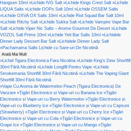
Hangsen 10ml
»
Lichide IVG Salt
»
Lichide Kings Crest Salt
»
Lichide
LIQUA Salts
»
Lichide OOPs Salt 10ml
»
Lichide OSSEM Salts
»
Lichide OXVA OX Salts 10ml
»
Lichide Riot Squad Bar Salt 10ml
»
Lichide Ritchy Salt
»
Lichide Sukka Salt
»
Lichide Vampire Vape Bar
Salt
»
Lichide Viper Nic Salts – Arome Gourmet De Desert
»
Lichide
VOZOL Salt Prime 10ml
»
Lichide Yeti Bar Salts 10ml
»
Lichidele
Dinner Lady Dessert Bar Salt
»
Lichidele Dinner Lady Salt
»
Pachamama Salts Lichide cu Sare-uri De Nicotină
Arată Mai Mult
»
Lichid Tigara Electronica Fara Nicotina
»
Lichide King's Dew Shortfill
30ml Fără Nicotină
»
Lichide Longfill Pentru Vape
»
Lichide
Smokemania Shortfill 30ml Fără Nicotină
»
Lichide The Vaping Giant
Shortfill 30ml Fără Nicotină
»
Vape Cu Aroma de Watermelon Peach (Tigara Electronica) De
Vanzare
»
Țigări Electronice și Vape-uri cu Banana Ice
»
Țigări
Electronice și Vape-uri cu Berry Watermelon
»
Țigări Electronice și
Vape-uri cu Blueberry Ice
»
Țigări Electronice și Vape-uri cu Capsuni
(Strawberry)
»
Țigări Electronice și Vape-uri cu Cherry Ice
»
Țigări
Electronice și Vape-uri cu Cola
»
Țigări Electronice și Vape-uri cu
Grape Ice
»
Țigări Electronice și Vape-uri cu Mango
»
Țigări