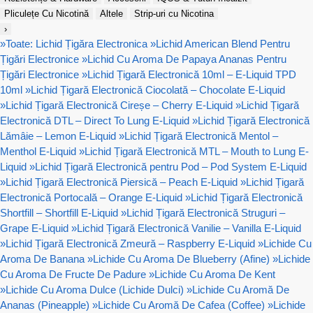
Pliculețe Cu Nicotină
Altele
Strip-uri cu Nicotina
›
»
Toate: Lichid Țigăra Electronica
»
Lichid American Blend Pentru
Țigări Electronice
»
Lichid Cu Aroma De Papaya Ananas Pentru
Țigări Electronice
»
Lichid Țigară Electronică 10ml – E-Liquid TPD
10ml
»
Lichid Țigară Electronică Ciocolată – Chocolate E-Liquid
»
Lichid Țigară Electronică Cireșe – Cherry E-Liquid
»
Lichid Țigară
Electronică DTL – Direct To Lung E-Liquid
»
Lichid Țigară Electronică
Lămâie – Lemon E-Liquid
»
Lichid Țigară Electronică Mentol –
Menthol E-Liquid
»
Lichid Țigară Electronică MTL – Mouth to Lung E-
Liquid
»
Lichid Țigară Electronică pentru Pod – Pod System E-Liquid
»
Lichid Țigară Electronică Piersică – Peach E-Liquid
»
Lichid Țigară
Electronică Portocală – Orange E-Liquid
»
Lichid Țigară Electronică
Shortfill – Shortfill E-Liquid
»
Lichid Țigară Electronică Struguri –
Grape E-Liquid
»
Lichid Țigară Electronică Vanilie – Vanilla E-Liquid
»
Lichid Țigară Electronică Zmeură – Raspberry E-Liquid
»
Lichide Cu
Aroma De Banana
»
Lichide Cu Aroma De Blueberry (Afine)
»
Lichide
Cu Aroma De Fructe De Padure
»
Lichide Cu Aroma De Kent
»
Lichide Cu Aroma Dulce (Lichide Dulci)
»
Lichide Cu Aromă De
Ananas (Pineapple)
»
Lichide Cu Aromă De Cafea (Coffee)
»
Lichide