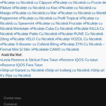
»
Pliculețe cu Nicotină cu Căpșuni
»
Pliculețe cu Nicotină cu Fructe de
Pădure
»
Pliculețe cu Nicotină cu Kiwi
»
Pliculețe cu Nicotină cu
Mango
»
Pliculețe cu Nicotină cu Mar
»
Pliculețe cu Nicotină cu Mentă
Peppermint
»
Pliculețe cu Nicotină cu Profil Tropical
»
Pliculețe cu
Nicotină cu Spearmint
»
Pliculețe cu Nicotină Fructate
»
Pliculețe cu
Nicotină Mentolate
»
Pliculețe Cuba Cu Nicotină
»
Pliculețe KILLA Cu
Nicotină
»
Pliculețe Pablo Cu Nicotină
»
Pliculețe RUNE Cu Nicotină
20mg
»
Pliculețe VELO Cu Nicotină
»
Pliculețe VOZOL Cu Nicotină
»
Pliculețe X-Booster cu Cofeină 80mg
»
Pliculețe ZYN Cu Nicotină –
Format Mini Și Slim
»
Pliculețele CAMO cu Nicotină
Arată Mai Mult
»
Levia Rezerve & Stickuri Fara Tutun
»
Rezerve IQOS Cu tutun
»
Rezerve IQOS Fara Tutun
»
Strip-uri Garant cu Nicotină
»
Strip-uri Iceberg cu Nicotină
»
Strip-uri
It's Rips cu Nicotină
Ajutor
Contul meu
Comenzi