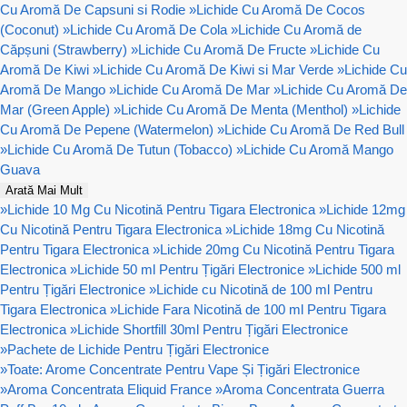
Cu Aromă De Capsuni si Rodie
»
Lichide Cu Aromă De Cocos
(Coconut)
»
Lichide Cu Aromă De Cola
»
Lichide Cu Aromă de
Căpșuni (Strawberry)
»
Lichide Cu Aromă De Fructe
»
Lichide Cu
Aromă De Kiwi
»
Lichide Cu Aromă De Kiwi si Mar Verde
»
Lichide Cu
Aromă De Mango
»
Lichide Cu Aromă De Mar
»
Lichide Cu Aromă De
Mar (Green Apple)
»
Lichide Cu Aromă De Menta (Menthol)
»
Lichide
Cu Aromă De Pepene (Watermelon)
»
Lichide Cu Aromă De Red Bull
»
Lichide Cu Aromă De Tutun (Tobacco)
»
Lichide Cu Aromă Mango
Guava
Arată Mai Mult
»
Lichide 10 Mg Cu Nicotină Pentru Tigara Electronica
»
Lichide 12mg
Cu Nicotină Pentru Tigara Electronica
»
Lichide 18mg Cu Nicotină
Pentru Tigara Electronica
»
Lichide 20mg Cu Nicotină Pentru Tigara
Electronica
»
Lichide 50 ml Pentru Țigări Electronice
»
Lichide 500 ml
Pentru Țigări Electronice
»
Lichide cu Nicotină de 100 ml Pentru
Tigara Electronica
»
Lichide Fara Nicotină de 100 ml Pentru Tigara
Electronica
»
Lichide Shortfill 30ml Pentru Țigări Electronice
»
Pachete de Lichide Pentru Țigări Electronice
»
Toate: Arome Concentrate Pentru Vape Și Țigări Electronice
»
Aroma Concentrata Eliquid France
»
Aroma Concentrata Guerra