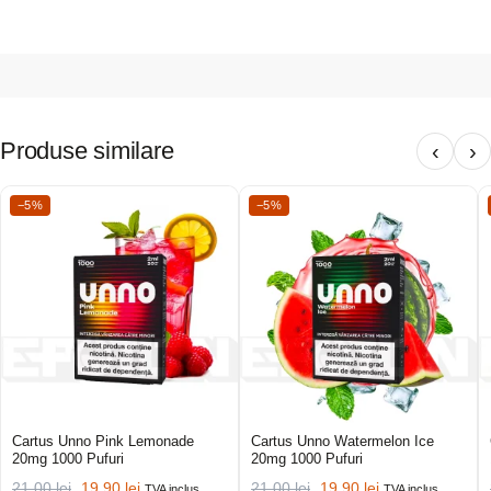
Produse similare
‹
›
−5%
−5%
Cartus Unno Pink Lemonade
Cartus Unno Watermelon Ice
20mg 1000 Pufuri
20mg 1000 Pufuri
21,00
lei
19,90
lei
21,00
lei
19,90
lei
TVA inclus
TVA inclus