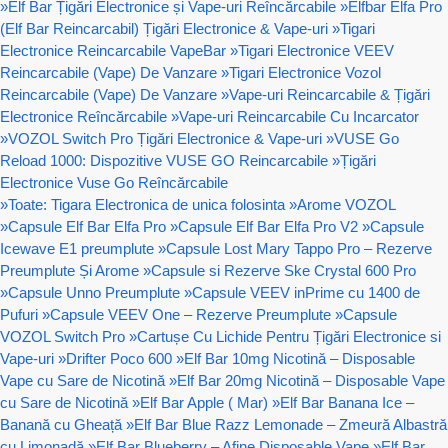
»
Elf Bar Țigări Electronice și Vape-uri Reîncărcabile
»
Elfbar Elfa Pro
(Elf Bar Reincarcabil) Țigări Electronice & Vape-uri
»
Tigari
Electronice Reincarcabile VapeBar
»
Tigari Electronice VEEV
Reincarcabile (Vape) De Vanzare
»
Tigari Electronice Vozol
Reincarcabile (Vape) De Vanzare
»
Vape-uri Reincarcabile & Țigări
Electronice Reîncărcabile
»
Vape-uri Reincarcabile Cu Incarcator
»
VOZOL Switch Pro Țigări Electronice & Vape-uri
»
VUSE Go
Reload 1000: Dispozitive VUSE GO Reincarcabile
»
Țigări
Electronice Vuse Go Reîncărcabile
»
Toate: Tigara Electronica de unica folosinta
»
Arome VOZOL
»
Capsule Elf Bar Elfa Pro
»
Capsule Elf Bar Elfa Pro V2
»
Capsule
Icewave E1 preumplute
»
Capsule Lost Mary Tappo Pro – Rezerve
Preumplute Și Arome
»
Capsule si Rezerve Ske Crystal 600 Pro
»
Capsule Unno Preumplute
»
Capsule VEEV inPrime cu 1400 de
Pufuri
»
Capsule VEEV One – Rezerve Preumplute
»
Capsule
VOZOL Switch Pro
»
Cartușe Cu Lichide Pentru Țigări Electronice si
Vape-uri
»
Drifter Poco 600
»
Elf Bar 10mg Nicotină – Disposable
Vape cu Sare de Nicotină
»
Elf Bar 20mg Nicotină – Disposable Vape
cu Sare de Nicotină
»
Elf Bar Apple ( Mar)
»
Elf Bar Banana Ice –
Banană cu Gheață
»
Elf Bar Blue Razz Lemonade – Zmeură Albastră
cu Limonadă
»
Elf Bar Blueberry – Afine Disposable Vape
»
Elf Bar