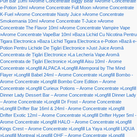
Puff Bar 10ml
»
Arome Concentrate Biggy Bear
»
Arome Concentrate
e-Potion 10ml
»
Arome Concentrate Full Moon
»
Arome Concentrate
K-Fuel
»
Arome Concentrate Nasty Juice
»
Arome Concentrate
Smokemania 10ml
»
Arome Concentrate T-Juice
»
Arome
Concentrate The Flavor 10ml
»
Arome Concentrate Vampire Vape
»
Arome Concentrate VapeBar 10ml
»
Baza Lichid Cu Nicotina Pentru
Tigara Electronica
»
Baza Lichid Tigara Electronica e-Potion
»
Bază e-
Potion Pentru Lichide De Țigări Electronice
»
Just Juice Aromă
Concentrata de Țigări Electronice
»
La Lechería Vape Aromă
Concentrata de Țigări Electronice
»
Longfill Aisu 10ml - Arome
Concentrate
»
Longfill ALPACA
»
Longfill Atemporal by The Mind
Flayer
»
Longfill Babel 24ml – Arome Concentrate
»
Longfill Bombo -
Arome Concentrate
»
Longfill Bombo Core Edition – Arome
Concentrate
»
Longfill Curieux Potions – Arome Concentrate
»
Longfill
Dinner Lady Dessert Bar – Arome Concentrate
»
Longfill Dinner Lady
– Arome Concentrate
»
Longfill Dr Frost – Arome Concentrate
»
Longfill Drifter Bar 16ml & 24ml - Arome Concentrate
»
Longfill
Drifter Exotic 12ml – Arome Concentrate
»
Longfill Drifter Hyper 5ml -
Arome Concentrate
»
Longfill HALO – Arome Concentrate
»
Longfill
Kings Crest – Arome Concentrate
»
Longfill La Yaya
»
Longfill LIQUA
»
Longfill Montreal
»
Longfill OHF – Arome Concentrate
»
Longfill