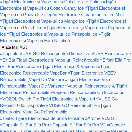
»
Țigări Electronice și Vape-uri cu Cola Ice la e-Potion
»
Țigări
Electronice și Vape-uri cu Cotton Candy Ice
»
Țigări Electronice și
Vape-uri cu Guava Ice
»
Țigări Electronice și Vape-uri cu Ice Mint
»
Țigări Electronice și Vape-uri cu Mango Ice
»
Țigări Electronice și
Vape-uri cu Peach Ice
»
Țigări Electronice și Vape-uri cu Peppermint
Ice
»
Țigări Electronice și Vape-uri cu Pineapple Ice
»
Țigări
Electronice și Vape-uri Fără Nicotină
Arată Mai Mult
»
Capsule VUSE GO Reload pentru Dispozitive VUSE Reincarcabile
»
Elf Bar Țigări Electronice și Vape-uri Reîncărcabile
»
Elfbar Elfa Pro
(Elf Bar Reincarcabil) Țigări Electronice & Vape-uri
»
Tigari
Electronice Reincarcabile VapeBar
»
Tigari Electronice VEEV
Reincarcabile (Vape) De Vanzare
»
Tigari Electronice Vozol
Reincarcabile (Vape) De Vanzare
»
Vape-uri Reincarcabile & Țigări
Electronice Reîncărcabile
»
Vape-uri Reincarcabile Cu Incarcator
»
VOZOL Switch Pro Țigări Electronice & Vape-uri
»
VUSE Go
Reload 1000: Dispozitive VUSE GO Reincarcabile
»
Țigări
Electronice Vuse Go Reîncărcabile
»
Toate: Tigara Electronica de unica folosinta
»
Arome VOZOL
»
Capsule Elf Bar Elfa Pro
»
Capsule Elf Bar Elfa Pro V2
»
Capsule
Icewave E1 preumplute
»
Capsule Lost Mary Tappo Pro – Rezerve