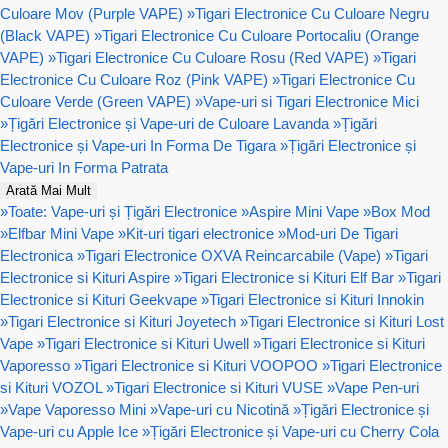
Culoare Mov (Purple VAPE)
»
Tigari Electronice Cu Culoare Negru
(Black VAPE)
»
Tigari Electronice Cu Culoare Portocaliu (Orange
VAPE)
»
Tigari Electronice Cu Culoare Rosu (Red VAPE)
»
Tigari
Electronice Cu Culoare Roz (Pink VAPE)
»
Tigari Electronice Cu
Culoare Verde (Green VAPE)
»
Vape-uri si Tigari Electronice Mici
»
Țigări Electronice și Vape-uri de Culoare Lavanda
»
Țigări
Electronice și Vape-uri In Forma De Tigara
»
Țigări Electronice și
Vape-uri In Forma Patrata
Arată Mai Mult
»
Toate: Vape-uri și Țigări Electronice
»
Aspire Mini Vape
»
Box Mod
»
Elfbar Mini Vape
»
Kit-uri tigari electronice
»
Mod-uri De Tigari
Electronica
»
Tigari Electronice OXVA Reincarcabile (Vape)
»
Tigari
Electronice si Kituri Aspire
»
Tigari Electronice si Kituri Elf Bar
»
Tigari
Electronice si Kituri Geekvape
»
Tigari Electronice si Kituri Innokin
»
Tigari Electronice si Kituri Joyetech
»
Tigari Electronice si Kituri Lost
Vape
»
Tigari Electronice si Kituri Uwell
»
Tigari Electronice si Kituri
Vaporesso
»
Tigari Electronice si Kituri VOOPOO
»
Tigari Electronice
si Kituri VOZOL
»
Tigari Electronice si Kituri VUSE
»
Vape Pen-uri
»
Vape Vaporesso Mini
»
Vape-uri cu Nicotină
»
Țigări Electronice și
Vape-uri cu Apple Ice
»
Țigări Electronice și Vape-uri cu Cherry Cola