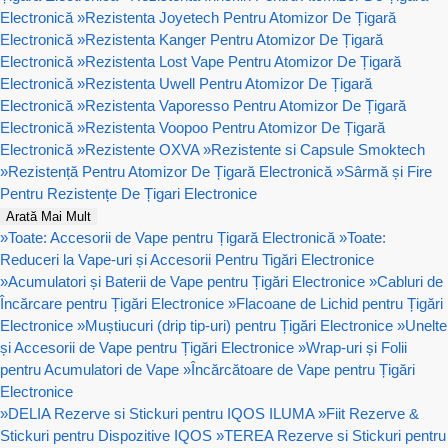
Electronică
»
Rezistenta Joyetech Pentru Atomizor De Țigară
Electronică
»
Rezistenta Kanger Pentru Atomizor De Țigară
Electronică
»
Rezistenta Lost Vape Pentru Atomizor De Țigară
Electronică
»
Rezistenta Uwell Pentru Atomizor De Țigară
Electronică
»
Rezistenta Vaporesso Pentru Atomizor De Țigară
Electronică
»
Rezistenta Voopoo Pentru Atomizor De Țigară
Electronică
»
Rezistente OXVA
»
Rezistente si Capsule Smoktech
»
Rezistență Pentru Atomizor De Țigară Electronică
»
Sârmă și Fire
Pentru Rezistențe De Țigari Electronice
Arată Mai Mult
»
Toate: Accesorii de Vape pentru Țigară Electronică
»
Toate:
Reduceri la Vape-uri și Accesorii Pentru Tigări Electronice
»
Acumulatori și Baterii de Vape pentru Țigări Electronice
»
Cabluri de
Încărcare pentru Țigări Electronice
»
Flacoane de Lichid pentru Țigări
Electronice
»
Muștiucuri (drip tip-uri) pentru Țigări Electronice
»
Unelte
și Accesorii de Vape pentru Țigări Electronice
»
Wrap-uri și Folii
pentru Acumulatori de Vape
»
Încărcătoare de Vape pentru Țigări
Electronice
»
DELIA Rezerve si Stickuri pentru IQOS ILUMA
»
Fiit Rezerve &
Stickuri pentru Dispozitive IQOS
»
TEREA Rezerve si Stickuri pentru