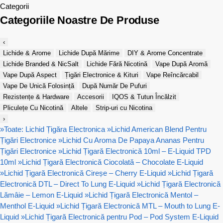
Categorii
Categoriile Noastre De Produse
‹
Lichide & Arome
Lichide După Mărime
DIY & Arome Concentrate
Lichide Branded & NicSalt
Lichide Fără Nicotină
Vape După Aromă
Vape După Aspect
Țigări Electronice & Kituri
Vape Reîncărcabil
Vape De Unică Folosință
După Număr De Pufuri
Rezistențe & Hardware
Accesorii
IQOS & Tutun Încălzit
Pliculețe Cu Nicotină
Altele
Strip-uri cu Nicotina
›
»
Toate: Lichid Țigăra Electronica
»
Lichid American Blend Pentru
Țigări Electronice
»
Lichid Cu Aroma De Papaya Ananas Pentru
Țigări Electronice
»
Lichid Țigară Electronică 10ml – E-Liquid TPD
10ml
»
Lichid Țigară Electronică Ciocolată – Chocolate E-Liquid
»
Lichid Țigară Electronică Cireșe – Cherry E-Liquid
»
Lichid Țigară
Electronică DTL – Direct To Lung E-Liquid
»
Lichid Țigară Electronică
Lămâie – Lemon E-Liquid
»
Lichid Țigară Electronică Mentol –
Menthol E-Liquid
»
Lichid Țigară Electronică MTL – Mouth to Lung E-
Liquid
»
Lichid Țigară Electronică pentru Pod – Pod System E-Liquid