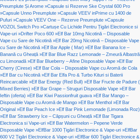
Preumplute Și Arome
»
Capsule si Rezerve Ske Crystal 600 Pro
»
Capsule Unno Preumplute
»
Capsule VEEV inPrime cu 1400 de
Pufuri
»
Capsule VEEV One – Rezerve Preumplute
»
Capsule
VOZOL Switch Pro
»
Cartușe Cu Lichide Pentru Țigări Electronice si
Vape-uri
»
Drifter Poco 600
»
Elf Bar 10mg Nicotină – Disposable
Vape cu Sare de Nicotină
»
Elf Bar 20mg Nicotină – Disposable Vape
cu Sare de Nicotină
»
Elf Bar Apple ( Mar)
»
Elf Bar Banana Ice –
Banană cu Gheață
»
Elf Bar Blue Razz Lemonade – Zmeură Albastră
cu Limonadă
»
Elf Bar Blueberry – Afine Disposable Vape
»
Elf Bar
Cherry (Cirese)
»
Elf Bar Cola – Disposable Vape cu Aromă de Cola
»
Elf Bar cu Nicotină
»
Elf Bar Elfa Pro & Turbo Kituri si Baterii
Reincarcabile
»
Elf Bar Energy (Red Bull)
»
Elf Bar Fructe de Padure (
Mixed Berries)
»
Elf Bar Grape – Struguri Disposable Vape
»
Elf Bar
Ieftin (oferta)
»
Elf Bar Kiwi Passionfruit guava
»
Elf Bar Mango –
Disposable Vape cu Aromă de Mango
»
Elf Bar Menthol
»
Elf Bar
Original
»
Elf Bar Peach Ice
»
Elf Bar Pink Lemonade (Limonada Roz)
»
Elf Bar Strawberry Ice – Căpșuni cu Gheață
»
Elf Bar Tigara
Electronica si Vape-uri
»
Elf Bar Watermelon – Pepene Verde
Disposable Vape
»
ElfBar 1000 Țigări Electronice & Vape-uri
»
ElfBar
600 V2 Țigări Electronice & Vape-uri
»
ElfBar 600 Țigări Electronice &