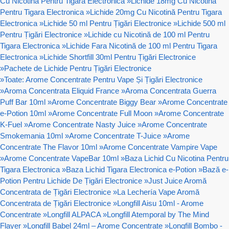
Cu Nicotină Pentru Tigara Electronica
»
Lichide 18mg Cu Nicotină
Pentru Tigara Electronica
»
Lichide 20mg Cu Nicotină Pentru Tigara
Electronica
»
Lichide 50 ml Pentru Țigări Electronice
»
Lichide 500 ml
Pentru Țigări Electronice
»
Lichide cu Nicotină de 100 ml Pentru
Tigara Electronica
»
Lichide Fara Nicotină de 100 ml Pentru Tigara
Electronica
»
Lichide Shortfill 30ml Pentru Țigări Electronice
»
Pachete de Lichide Pentru Țigări Electronice
»
Toate: Arome Concentrate Pentru Vape Și Țigări Electronice
»
Aroma Concentrata Eliquid France
»
Aroma Concentrata Guerra
Puff Bar 10ml
»
Arome Concentrate Biggy Bear
»
Arome Concentrate
e-Potion 10ml
»
Arome Concentrate Full Moon
»
Arome Concentrate
K-Fuel
»
Arome Concentrate Nasty Juice
»
Arome Concentrate
Smokemania 10ml
»
Arome Concentrate T-Juice
»
Arome
Concentrate The Flavor 10ml
»
Arome Concentrate Vampire Vape
»
Arome Concentrate VapeBar 10ml
»
Baza Lichid Cu Nicotina Pentru
Tigara Electronica
»
Baza Lichid Tigara Electronica e-Potion
»
Bază e-
Potion Pentru Lichide De Țigări Electronice
»
Just Juice Aromă
Concentrata de Țigări Electronice
»
La Lechería Vape Aromă
Concentrata de Țigări Electronice
»
Longfill Aisu 10ml - Arome
Concentrate
»
Longfill ALPACA
»
Longfill Atemporal by The Mind
Flayer
»
Longfill Babel 24ml – Arome Concentrate
»
Longfill Bombo -