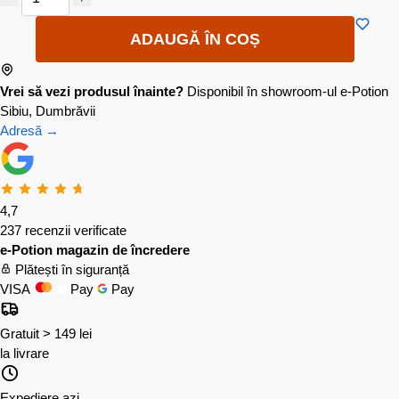
ADAUGĂ ÎN COȘ
Vrei să vezi produsul înainte?
Disponibil în showroom-ul e-Potion
Sibiu, Dumbrăvii
Adresă →
4,7
237 recenzii verificate
e-Potion magazin de încredere
Plătești în siguranță
VISA
Pay
Pay
Gratuit > 149 lei
la livrare
Expediere azi