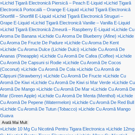
»
Lichid Țigară Electronică Piersică – Peach E-Liquid
»
Lichid Țigară
Electronică Portocală – Orange E-Liquid
»
Lichid Țigară Electronică
Shortfill – Shortfill E-Liquid
»
Lichid Țigară Electronică Struguri –
Grape E-Liquid
»
Lichid Țigară Electronică Vanilie – Vanilla E-Liquid
»
Lichid Țigară Electronică Zmeură – Raspberry E-Liquid
»
Lichide Cu
Aroma De Banana
»
Lichide Cu Aroma De Blueberry (Afine)
»
Lichide
Cu Aroma De Fructe De Padure
»
Lichide Cu Aroma De Kent
»
Lichide Cu Aroma Dulce (Lichide Dulci)
»
Lichide Cu Aromă De
Ananas (Pineapple)
»
Lichide Cu Aromă De Cafea (Coffee)
»
Lichide
Cu Aromă De Capsuni si Rodie
»
Lichide Cu Aromă De Cocos
(Coconut)
»
Lichide Cu Aromă De Cola
»
Lichide Cu Aromă de
Căpșuni (Strawberry)
»
Lichide Cu Aromă De Fructe
»
Lichide Cu
Aromă De Kiwi
»
Lichide Cu Aromă De Kiwi si Mar Verde
»
Lichide Cu
Aromă De Mango
»
Lichide Cu Aromă De Mar
»
Lichide Cu Aromă De
Mar (Green Apple)
»
Lichide Cu Aromă De Menta (Menthol)
»
Lichide
Cu Aromă De Pepene (Watermelon)
»
Lichide Cu Aromă De Red Bull
»
Lichide Cu Aromă De Tutun (Tobacco)
»
Lichide Cu Aromă Mango
Guava
Arată Mai Mult
»
Lichide 10 Mg Cu Nicotină Pentru Tigara Electronica
»
Lichide 12mg