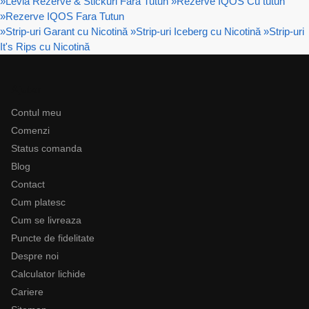
»
Levia Rezerve & Stickuri Fara Tutun
»
Rezerve IQOS Cu tutun
»
Rezerve IQOS Fara Tutun
»
Strip-uri Garant cu Nicotină
»
Strip-uri Iceberg cu Nicotină
»
Strip-uri
It's Rips cu Nicotină
Ajutor
Contul meu
Comenzi
Status comanda
Blog
Contact
Cum platesc
Cum se livreaza
Puncte de fidelitate
Despre noi
Calculator lichide
Cariere