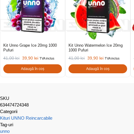
Kit Unno Grape Ice 20mg 1000
Kit Unno Watermelon Ice 20mg
Pufuri
1000 Pufuri
41,00
lei
39,90
lei
41,00
lei
39,90
lei
TVA inclus
TVA inclus
Adaugă în coș
Adaugă în coș
SKU
634474724348
Categorii
Kituri UNNO Reincarcabile
Tag-uri
unno