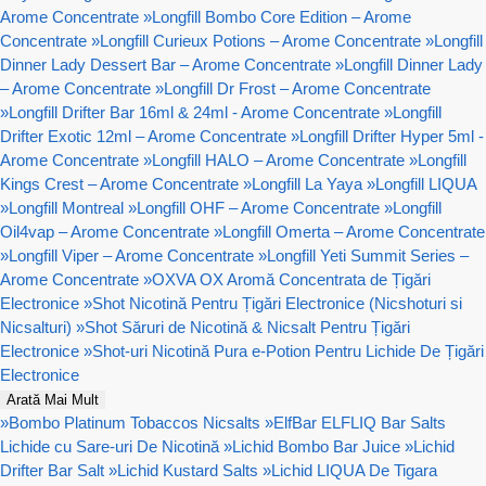
Arome Concentrate
»
Longfill Bombo Core Edition – Arome
Concentrate
»
Longfill Curieux Potions – Arome Concentrate
»
Longfill
Dinner Lady Dessert Bar – Arome Concentrate
»
Longfill Dinner Lady
– Arome Concentrate
»
Longfill Dr Frost – Arome Concentrate
»
Longfill Drifter Bar 16ml & 24ml - Arome Concentrate
»
Longfill
Drifter Exotic 12ml – Arome Concentrate
»
Longfill Drifter Hyper 5ml -
Arome Concentrate
»
Longfill HALO – Arome Concentrate
»
Longfill
Kings Crest – Arome Concentrate
»
Longfill La Yaya
»
Longfill LIQUA
»
Longfill Montreal
»
Longfill OHF – Arome Concentrate
»
Longfill
Oil4vap – Arome Concentrate
»
Longfill Omerta – Arome Concentrate
»
Longfill Viper – Arome Concentrate
»
Longfill Yeti Summit Series –
Arome Concentrate
»
OXVA OX Aromă Concentrata de Țigări
Electronice
»
Shot Nicotină Pentru Țigări Electronice (Nicshoturi si
Nicsalturi)
»
Shot Săruri de Nicotină & Nicsalt Pentru Țigări
Electronice
»
Shot-uri Nicotină Pura e-Potion Pentru Lichide De Țigări
Electronice
Arată Mai Mult
»
Bombo Platinum Tobaccos Nicsalts
»
ElfBar ELFLIQ Bar Salts
Lichide cu Sare-uri De Nicotină
»
Lichid Bombo Bar Juice
»
Lichid
Drifter Bar Salt
»
Lichid Kustard Salts
»
Lichid LIQUA De Tigara