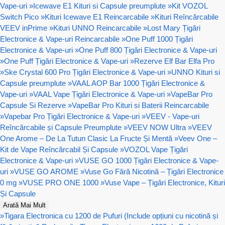
Vape-uri
»
Icewave E1 Kituri si Capsule preumplute
»
Kit VOZOL
Switch Pico
»
Kituri Icewave E1 Reincarcabile
»
Kituri Reîncărcabile
VEEV inPrime
»
Kituri UNNO Reincarcabile
»
Lost Mary Țigări
Electronice & Vape-uri Reincarcabile
»
One Puff 1000 Țigări
Electronice & Vape-uri
»
One Puff 800 Țigări Electronice & Vape-uri
»
One Puff Țigări Electronice & Vape-uri
»
Rezerve Elf Bar Elfa Pro
»
Ske Crystal 600 Pro Țigări Electronice & Vape-uri
»
UNNO Kituri si
Capsule preumplute
»
VAAL AOP Bar 1000 Țigări Electronice &
Vape-uri
»
VAAL Vape Țigări Electronice & Vape-uri
»
VapeBar Pro
Capsule Si Rezerve
»
VapeBar Pro Kituri si Baterii Reincarcabile
»
Vapebar Pro Țigări Electronice & Vape-uri
»
VEEV - Vape-uri
Reîncărcabile și Capsule Preumplute
»
VEEV NOW Ultra
»
VEEV
One Arome – De La Tutun Clasic La Fructe Și Mentă
»
Veev One –
Kit de Vape Reîncărcabil Și Capsule
»
VOZOL Vape Țigări
Electronice & Vape-uri
»
VUSE GO 1000 Țigări Electronice & Vape-
uri
»
VUSE GO AROME
»
Vuse Go Fără Nicotină – Țigări Electronice
0 mg
»
VUSE PRO ONE 1000
»
Vuse Vape – Țigări Electronice, Kituri
Și Capsule
Arată Mai Mult
»
Tigara Electronica cu 1200 de Pufuri (Include opțiuni cu nicotină și