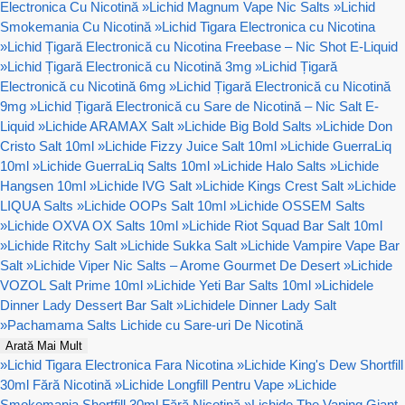
Electronica Cu Nicotină
»
Lichid Magnum Vape Nic Salts
»
Lichid
Smokemania Cu Nicotină
»
Lichid Tigara Electronica cu Nicotina
»
Lichid Țigară Electronică cu Nicotina Freebase – Nic Shot E-Liquid
»
Lichid Țigară Electronică cu Nicotină 3mg
»
Lichid Țigară
Electronică cu Nicotină 6mg
»
Lichid Țigară Electronică cu Nicotină
9mg
»
Lichid Țigară Electronică cu Sare de Nicotină – Nic Salt E-
Liquid
»
Lichide ARAMAX Salt
»
Lichide Big Bold Salts
»
Lichide Don
Cristo Salt 10ml
»
Lichide Fizzy Juice Salt 10ml
»
Lichide GuerraLiq
10ml
»
Lichide GuerraLiq Salts 10ml
»
Lichide Halo Salts
»
Lichide
Hangsen 10ml
»
Lichide IVG Salt
»
Lichide Kings Crest Salt
»
Lichide
LIQUA Salts
»
Lichide OOPs Salt 10ml
»
Lichide OSSEM Salts
»
Lichide OXVA OX Salts 10ml
»
Lichide Riot Squad Bar Salt 10ml
»
Lichide Ritchy Salt
»
Lichide Sukka Salt
»
Lichide Vampire Vape Bar
Salt
»
Lichide Viper Nic Salts – Arome Gourmet De Desert
»
Lichide
VOZOL Salt Prime 10ml
»
Lichide Yeti Bar Salts 10ml
»
Lichidele
Dinner Lady Dessert Bar Salt
»
Lichidele Dinner Lady Salt
»
Pachamama Salts Lichide cu Sare-uri De Nicotină
Arată Mai Mult
»
Lichid Tigara Electronica Fara Nicotina
»
Lichide King's Dew Shortfill
30ml Fără Nicotină
»
Lichide Longfill Pentru Vape
»
Lichide
Smokemania Shortfill 30ml Fără Nicotină
»
Lichide The Vaping Giant