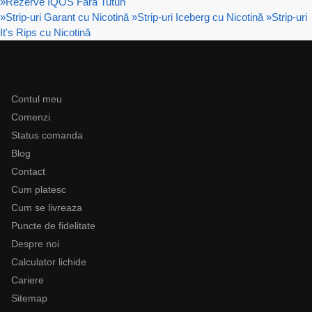
»
Rezerve IQOS Fara Tutun
»
Strip-uri Garant cu Nicotină
»
Strip-uri Iceberg cu Nicotină
»
Strip-uri
It's Rips cu Nicotină
Ajutor
Contul meu
Comenzi
Status comanda
Blog
Contact
Cum platesc
Cum se livreaza
Puncte de fidelitate
Despre noi
Calculator lichide
Cariere
Sitemap