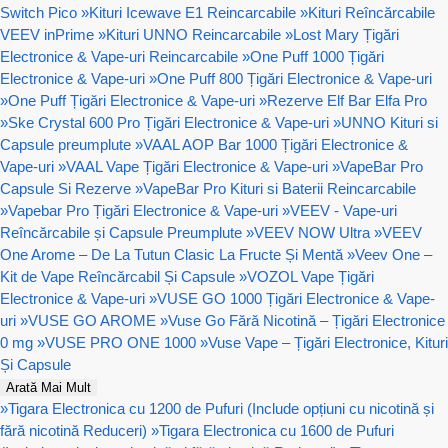
Switch Pico
»
Kituri Icewave E1 Reincarcabile
»
Kituri Reîncărcabile
VEEV inPrime
»
Kituri UNNO Reincarcabile
»
Lost Mary Țigări
Electronice & Vape-uri Reincarcabile
»
One Puff 1000 Țigări
Electronice & Vape-uri
»
One Puff 800 Țigări Electronice & Vape-uri
»
One Puff Țigări Electronice & Vape-uri
»
Rezerve Elf Bar Elfa Pro
»
Ske Crystal 600 Pro Țigări Electronice & Vape-uri
»
UNNO Kituri si
Capsule preumplute
»
VAAL AOP Bar 1000 Țigări Electronice &
Vape-uri
»
VAAL Vape Țigări Electronice & Vape-uri
»
VapeBar Pro
Capsule Si Rezerve
»
VapeBar Pro Kituri si Baterii Reincarcabile
»
Vapebar Pro Țigări Electronice & Vape-uri
»
VEEV - Vape-uri
Reîncărcabile și Capsule Preumplute
»
VEEV NOW Ultra
»
VEEV
One Arome – De La Tutun Clasic La Fructe Și Mentă
»
Veev One –
Kit de Vape Reîncărcabil Și Capsule
»
VOZOL Vape Țigări
Electronice & Vape-uri
»
VUSE GO 1000 Țigări Electronice & Vape-
uri
»
VUSE GO AROME
»
Vuse Go Fără Nicotină – Țigări Electronice
0 mg
»
VUSE PRO ONE 1000
»
Vuse Vape – Țigări Electronice, Kituri
Și Capsule
Arată Mai Mult
»
Tigara Electronica cu 1200 de Pufuri (Include opțiuni cu nicotină și
fără nicotină Reduceri)
»
Tigara Electronica cu 1600 de Pufuri