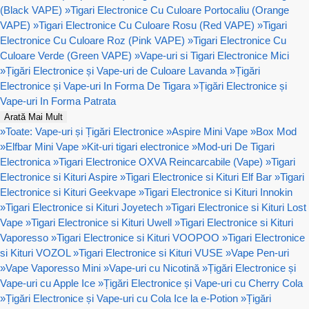
(Black VAPE)
»
Tigari Electronice Cu Culoare Portocaliu (Orange
VAPE)
»
Tigari Electronice Cu Culoare Rosu (Red VAPE)
»
Tigari
Electronice Cu Culoare Roz (Pink VAPE)
»
Tigari Electronice Cu
Culoare Verde (Green VAPE)
»
Vape-uri si Tigari Electronice Mici
»
Țigări Electronice și Vape-uri de Culoare Lavanda
»
Țigări
Electronice și Vape-uri In Forma De Tigara
»
Țigări Electronice și
Vape-uri In Forma Patrata
Arată Mai Mult
»
Toate: Vape-uri și Țigări Electronice
»
Aspire Mini Vape
»
Box Mod
»
Elfbar Mini Vape
»
Kit-uri tigari electronice
»
Mod-uri De Tigari
Electronica
»
Tigari Electronice OXVA Reincarcabile (Vape)
»
Tigari
Electronice si Kituri Aspire
»
Tigari Electronice si Kituri Elf Bar
»
Tigari
Electronice si Kituri Geekvape
»
Tigari Electronice si Kituri Innokin
»
Tigari Electronice si Kituri Joyetech
»
Tigari Electronice si Kituri Lost
Vape
»
Tigari Electronice si Kituri Uwell
»
Tigari Electronice si Kituri
Vaporesso
»
Tigari Electronice si Kituri VOOPOO
»
Tigari Electronice
si Kituri VOZOL
»
Tigari Electronice si Kituri VUSE
»
Vape Pen-uri
»
Vape Vaporesso Mini
»
Vape-uri cu Nicotină
»
Țigări Electronice și
Vape-uri cu Apple Ice
»
Țigări Electronice și Vape-uri cu Cherry Cola
»
Țigări Electronice și Vape-uri cu Cola Ice la e-Potion
»
Țigări