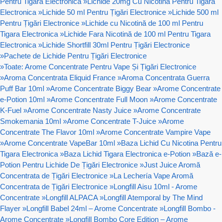
Pentru Tigara Electronica
»
Lichide 20mg Cu Nicotină Pentru Tigara
Electronica
»
Lichide 50 ml Pentru Țigări Electronice
»
Lichide 500 ml
Pentru Țigări Electronice
»
Lichide cu Nicotină de 100 ml Pentru
Tigara Electronica
»
Lichide Fara Nicotină de 100 ml Pentru Tigara
Electronica
»
Lichide Shortfill 30ml Pentru Țigări Electronice
»
Pachete de Lichide Pentru Țigări Electronice
»
Toate: Arome Concentrate Pentru Vape Și Țigări Electronice
»
Aroma Concentrata Eliquid France
»
Aroma Concentrata Guerra
Puff Bar 10ml
»
Arome Concentrate Biggy Bear
»
Arome Concentrate
e-Potion 10ml
»
Arome Concentrate Full Moon
»
Arome Concentrate
K-Fuel
»
Arome Concentrate Nasty Juice
»
Arome Concentrate
Smokemania 10ml
»
Arome Concentrate T-Juice
»
Arome
Concentrate The Flavor 10ml
»
Arome Concentrate Vampire Vape
»
Arome Concentrate VapeBar 10ml
»
Baza Lichid Cu Nicotina Pentru
Tigara Electronica
»
Baza Lichid Tigara Electronica e-Potion
»
Bază e-
Potion Pentru Lichide De Țigări Electronice
»
Just Juice Aromă
Concentrata de Țigări Electronice
»
La Lechería Vape Aromă
Concentrata de Țigări Electronice
»
Longfill Aisu 10ml - Arome
Concentrate
»
Longfill ALPACA
»
Longfill Atemporal by The Mind
Flayer
»
Longfill Babel 24ml – Arome Concentrate
»
Longfill Bombo -
Arome Concentrate
»
Longfill Bombo Core Edition – Arome