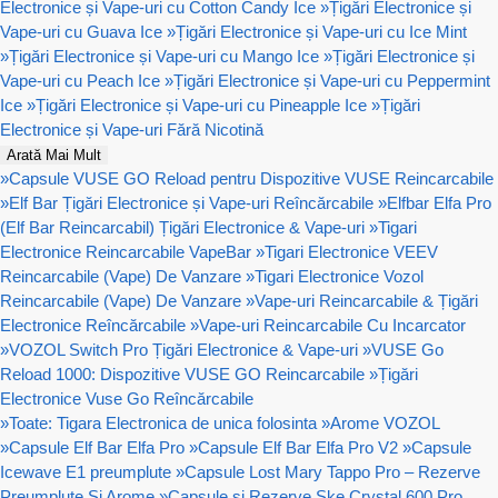
Electronice și Vape-uri cu Cotton Candy Ice
»
Țigări Electronice și
Vape-uri cu Guava Ice
»
Țigări Electronice și Vape-uri cu Ice Mint
»
Țigări Electronice și Vape-uri cu Mango Ice
»
Țigări Electronice și
Vape-uri cu Peach Ice
»
Țigări Electronice și Vape-uri cu Peppermint
Ice
»
Țigări Electronice și Vape-uri cu Pineapple Ice
»
Țigări
Electronice și Vape-uri Fără Nicotină
Arată Mai Mult
»
Capsule VUSE GO Reload pentru Dispozitive VUSE Reincarcabile
»
Elf Bar Țigări Electronice și Vape-uri Reîncărcabile
»
Elfbar Elfa Pro
(Elf Bar Reincarcabil) Țigări Electronice & Vape-uri
»
Tigari
Electronice Reincarcabile VapeBar
»
Tigari Electronice VEEV
Reincarcabile (Vape) De Vanzare
»
Tigari Electronice Vozol
Reincarcabile (Vape) De Vanzare
»
Vape-uri Reincarcabile & Țigări
Electronice Reîncărcabile
»
Vape-uri Reincarcabile Cu Incarcator
»
VOZOL Switch Pro Țigări Electronice & Vape-uri
»
VUSE Go
Reload 1000: Dispozitive VUSE GO Reincarcabile
»
Țigări
Electronice Vuse Go Reîncărcabile
»
Toate: Tigara Electronica de unica folosinta
»
Arome VOZOL
»
Capsule Elf Bar Elfa Pro
»
Capsule Elf Bar Elfa Pro V2
»
Capsule
Icewave E1 preumplute
»
Capsule Lost Mary Tappo Pro – Rezerve
Preumplute Și Arome
»
Capsule si Rezerve Ske Crystal 600 Pro