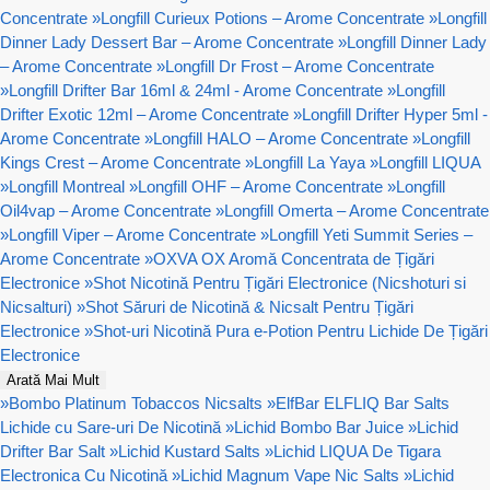
Concentrate
»
Longfill Curieux Potions – Arome Concentrate
»
Longfill
Dinner Lady Dessert Bar – Arome Concentrate
»
Longfill Dinner Lady
– Arome Concentrate
»
Longfill Dr Frost – Arome Concentrate
»
Longfill Drifter Bar 16ml & 24ml - Arome Concentrate
»
Longfill
Drifter Exotic 12ml – Arome Concentrate
»
Longfill Drifter Hyper 5ml -
Arome Concentrate
»
Longfill HALO – Arome Concentrate
»
Longfill
Kings Crest – Arome Concentrate
»
Longfill La Yaya
»
Longfill LIQUA
»
Longfill Montreal
»
Longfill OHF – Arome Concentrate
»
Longfill
Oil4vap – Arome Concentrate
»
Longfill Omerta – Arome Concentrate
»
Longfill Viper – Arome Concentrate
»
Longfill Yeti Summit Series –
Arome Concentrate
»
OXVA OX Aromă Concentrata de Țigări
Electronice
»
Shot Nicotină Pentru Țigări Electronice (Nicshoturi si
Nicsalturi)
»
Shot Săruri de Nicotină & Nicsalt Pentru Țigări
Electronice
»
Shot-uri Nicotină Pura e-Potion Pentru Lichide De Țigări
Electronice
Arată Mai Mult
»
Bombo Platinum Tobaccos Nicsalts
»
ElfBar ELFLIQ Bar Salts
Lichide cu Sare-uri De Nicotină
»
Lichid Bombo Bar Juice
»
Lichid
Drifter Bar Salt
»
Lichid Kustard Salts
»
Lichid LIQUA De Tigara
Electronica Cu Nicotină
»
Lichid Magnum Vape Nic Salts
»
Lichid