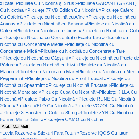
»
Toate: Pliculețe Cu Nicotină și Snus
»
Pliculete GARANT (GRANT)
Cu Nicotina
»
Pliculețe 77 VB Edition Cu Nicotină
»
Pliculețe Cafero
Cu Cofeină
»
Pliculețe cu Nicotină cu Afine
»
Pliculețe cu Nicotină cu
Ananas
»
Pliculețe cu Nicotină cu Banana
»
Pliculețe cu Nicotină cu
Cafea
»
Pliculețe cu Nicotină cu Cocos
»
Pliculețe cu Nicotină cu Cola
»
Pliculețe cu Nicotină cu Concentrație Foarte Tare
»
Pliculețe cu
Nicotină cu Concentrație Medie
»
Pliculețe cu Nicotină cu
Concentrație Mică
»
Pliculețe cu Nicotină cu Concentrație Tare
»
Pliculețe cu Nicotină cu Căpșuni
»
Pliculețe cu Nicotină cu Fructe de
Pădure
»
Pliculețe cu Nicotină cu Kiwi
»
Pliculețe cu Nicotină cu
Mango
»
Pliculețe cu Nicotină cu Mar
»
Pliculețe cu Nicotină cu Mentă
Peppermint
»
Pliculețe cu Nicotină cu Profil Tropical
»
Pliculețe cu
Nicotină cu Spearmint
»
Pliculețe cu Nicotină Fructate
»
Pliculețe cu
Nicotină Mentolate
»
Pliculețe Cuba Cu Nicotină
»
Pliculețe KILLA Cu
Nicotină
»
Pliculețe Pablo Cu Nicotină
»
Pliculețe RUNE Cu Nicotină
20mg
»
Pliculețe VELO Cu Nicotină
»
Pliculețe VOZOL Cu Nicotină
»
Pliculețe X-Booster cu Cofeină 80mg
»
Pliculețe ZYN Cu Nicotină –
Format Mini Și Slim
»
Pliculețele CAMO cu Nicotină
Arată Mai Mult
»
Levia Rezerve & Stickuri Fara Tutun
»
Rezerve IQOS Cu tutun