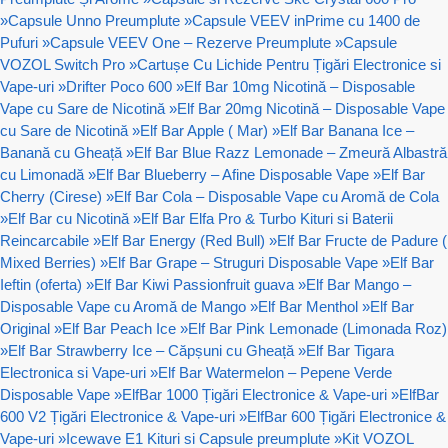
»
Capsule Unno Preumplute
»
Capsule VEEV inPrime cu 1400 de
Pufuri
»
Capsule VEEV One – Rezerve Preumplute
»
Capsule
VOZOL Switch Pro
»
Cartușe Cu Lichide Pentru Țigări Electronice si
Vape-uri
»
Drifter Poco 600
»
Elf Bar 10mg Nicotină – Disposable
Vape cu Sare de Nicotină
»
Elf Bar 20mg Nicotină – Disposable Vape
cu Sare de Nicotină
»
Elf Bar Apple ( Mar)
»
Elf Bar Banana Ice –
Banană cu Gheață
»
Elf Bar Blue Razz Lemonade – Zmeură Albastră
cu Limonadă
»
Elf Bar Blueberry – Afine Disposable Vape
»
Elf Bar
Cherry (Cirese)
»
Elf Bar Cola – Disposable Vape cu Aromă de Cola
»
Elf Bar cu Nicotină
»
Elf Bar Elfa Pro & Turbo Kituri si Baterii
Reincarcabile
»
Elf Bar Energy (Red Bull)
»
Elf Bar Fructe de Padure (
Mixed Berries)
»
Elf Bar Grape – Struguri Disposable Vape
»
Elf Bar
Ieftin (oferta)
»
Elf Bar Kiwi Passionfruit guava
»
Elf Bar Mango –
Disposable Vape cu Aromă de Mango
»
Elf Bar Menthol
»
Elf Bar
Original
»
Elf Bar Peach Ice
»
Elf Bar Pink Lemonade (Limonada Roz)
»
Elf Bar Strawberry Ice – Căpșuni cu Gheață
»
Elf Bar Tigara
Electronica si Vape-uri
»
Elf Bar Watermelon – Pepene Verde
Disposable Vape
»
ElfBar 1000 Țigări Electronice & Vape-uri
»
ElfBar
600 V2 Țigări Electronice & Vape-uri
»
ElfBar 600 Țigări Electronice &
Vape-uri
»
Icewave E1 Kituri si Capsule preumplute
»
Kit VOZOL