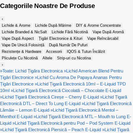
Categoriile Noastre De Produse
‹
Lichide & Arome
Lichide După Mărime
DIY & Arome Concentrate
Lichide Branded & NicSalt
Lichide Fără Nicotină
Vape După Aromă
Vape După Aspect
Țigări Electronice & Kituri
Vape Reîncărcabil
Vape De Unică Folosință
După Număr De Pufuri
Rezistențe & Hardware
Accesorii
IQOS & Tutun Încălzit
Pliculețe Cu Nicotină
Altele
Strip-uri cu Nicotina
›
»
Toate: Lichid Țigăra Electronica
»
Lichid American Blend Pentru
Țigări Electronice
»
Lichid Cu Aroma De Papaya Ananas Pentru
Țigări Electronice
»
Lichid Țigară Electronică 10ml – E-Liquid TPD
10ml
»
Lichid Țigară Electronică Ciocolată – Chocolate E-Liquid
»
Lichid Țigară Electronică Cireșe – Cherry E-Liquid
»
Lichid Țigară
Electronică DTL – Direct To Lung E-Liquid
»
Lichid Țigară Electronică
Lămâie – Lemon E-Liquid
»
Lichid Țigară Electronică Mentol –
Menthol E-Liquid
»
Lichid Țigară Electronică MTL – Mouth to Lung E-
Liquid
»
Lichid Țigară Electronică pentru Pod – Pod System E-Liquid
»
Lichid Țigară Electronică Piersică – Peach E-Liquid
»
Lichid Țigară