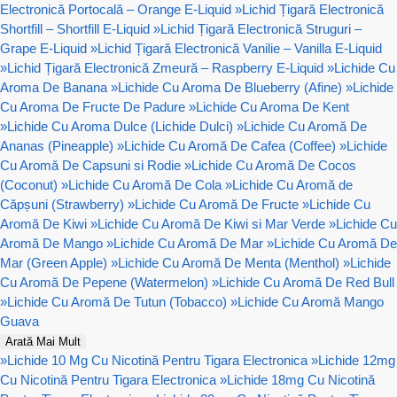
Electronică Portocală – Orange E-Liquid
»
Lichid Țigară Electronică
Shortfill – Shortfill E-Liquid
»
Lichid Țigară Electronică Struguri –
Grape E-Liquid
»
Lichid Țigară Electronică Vanilie – Vanilla E-Liquid
»
Lichid Țigară Electronică Zmeură – Raspberry E-Liquid
»
Lichide Cu
Aroma De Banana
»
Lichide Cu Aroma De Blueberry (Afine)
»
Lichide
Cu Aroma De Fructe De Padure
»
Lichide Cu Aroma De Kent
»
Lichide Cu Aroma Dulce (Lichide Dulci)
»
Lichide Cu Aromă De
Ananas (Pineapple)
»
Lichide Cu Aromă De Cafea (Coffee)
»
Lichide
Cu Aromă De Capsuni si Rodie
»
Lichide Cu Aromă De Cocos
(Coconut)
»
Lichide Cu Aromă De Cola
»
Lichide Cu Aromă de
Căpșuni (Strawberry)
»
Lichide Cu Aromă De Fructe
»
Lichide Cu
Aromă De Kiwi
»
Lichide Cu Aromă De Kiwi si Mar Verde
»
Lichide Cu
Aromă De Mango
»
Lichide Cu Aromă De Mar
»
Lichide Cu Aromă De
Mar (Green Apple)
»
Lichide Cu Aromă De Menta (Menthol)
»
Lichide
Cu Aromă De Pepene (Watermelon)
»
Lichide Cu Aromă De Red Bull
»
Lichide Cu Aromă De Tutun (Tobacco)
»
Lichide Cu Aromă Mango
Guava
Arată Mai Mult
»
Lichide 10 Mg Cu Nicotină Pentru Tigara Electronica
»
Lichide 12mg
Cu Nicotină Pentru Tigara Electronica
»
Lichide 18mg Cu Nicotină