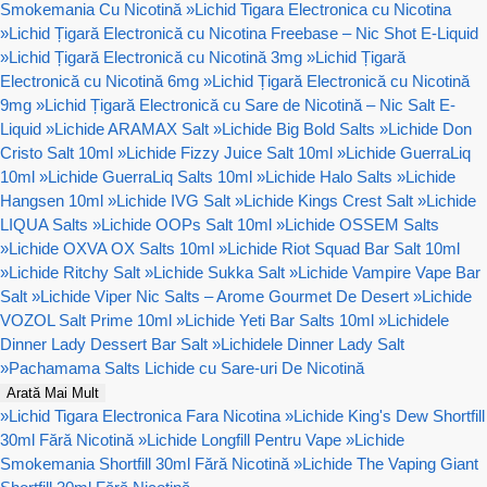
Smokemania Cu Nicotină
»
Lichid Tigara Electronica cu Nicotina
»
Lichid Țigară Electronică cu Nicotina Freebase – Nic Shot E-Liquid
»
Lichid Țigară Electronică cu Nicotină 3mg
»
Lichid Țigară
Electronică cu Nicotină 6mg
»
Lichid Țigară Electronică cu Nicotină
9mg
»
Lichid Țigară Electronică cu Sare de Nicotină – Nic Salt E-
Liquid
»
Lichide ARAMAX Salt
»
Lichide Big Bold Salts
»
Lichide Don
Cristo Salt 10ml
»
Lichide Fizzy Juice Salt 10ml
»
Lichide GuerraLiq
10ml
»
Lichide GuerraLiq Salts 10ml
»
Lichide Halo Salts
»
Lichide
Hangsen 10ml
»
Lichide IVG Salt
»
Lichide Kings Crest Salt
»
Lichide
LIQUA Salts
»
Lichide OOPs Salt 10ml
»
Lichide OSSEM Salts
»
Lichide OXVA OX Salts 10ml
»
Lichide Riot Squad Bar Salt 10ml
»
Lichide Ritchy Salt
»
Lichide Sukka Salt
»
Lichide Vampire Vape Bar
Salt
»
Lichide Viper Nic Salts – Arome Gourmet De Desert
»
Lichide
VOZOL Salt Prime 10ml
»
Lichide Yeti Bar Salts 10ml
»
Lichidele
Dinner Lady Dessert Bar Salt
»
Lichidele Dinner Lady Salt
»
Pachamama Salts Lichide cu Sare-uri De Nicotină
Arată Mai Mult
»
Lichid Tigara Electronica Fara Nicotina
»
Lichide King's Dew Shortfill
30ml Fără Nicotină
»
Lichide Longfill Pentru Vape
»
Lichide
Smokemania Shortfill 30ml Fără Nicotină
»
Lichide The Vaping Giant