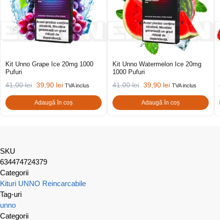
Kit Unno Grape Ice 20mg 1000
Kit Unno Watermelon Ice 20mg
Pufuri
1000 Pufuri
41,00
lei
39,90
lei
41,00
lei
39,90
lei
TVA inclus
TVA inclus
Adaugă în coș
Adaugă în coș
SKU
634474724379
Categorii
Kituri UNNO Reincarcabile
Tag-uri
unno
Categorii