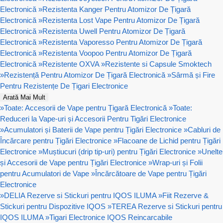
Electronică
»
Rezistenta Kanger Pentru Atomizor De Țigară
Electronică
»
Rezistenta Lost Vape Pentru Atomizor De Țigară
Electronică
»
Rezistenta Uwell Pentru Atomizor De Țigară
Electronică
»
Rezistenta Vaporesso Pentru Atomizor De Țigară
Electronică
»
Rezistenta Voopoo Pentru Atomizor De Țigară
Electronică
»
Rezistente OXVA
»
Rezistente si Capsule Smoktech
»
Rezistență Pentru Atomizor De Țigară Electronică
»
Sârmă și Fire
Pentru Rezistențe De Țigari Electronice
Arată Mai Mult
»
Toate: Accesorii de Vape pentru Țigară Electronică
»
Toate:
Reduceri la Vape-uri și Accesorii Pentru Tigări Electronice
»
Acumulatori și Baterii de Vape pentru Țigări Electronice
»
Cabluri de
Încărcare pentru Țigări Electronice
»
Flacoane de Lichid pentru Țigări
Electronice
»
Muștiucuri (drip tip-uri) pentru Țigări Electronice
»
Unelte
și Accesorii de Vape pentru Țigări Electronice
»
Wrap-uri și Folii
pentru Acumulatori de Vape
»
Încărcătoare de Vape pentru Țigări
Electronice
»
DELIA Rezerve si Stickuri pentru IQOS ILUMA
»
Fiit Rezerve &
Stickuri pentru Dispozitive IQOS
»
TEREA Rezerve si Stickuri pentru
IQOS ILUMA
»
Tigari Electronice IQOS Reincarcabile