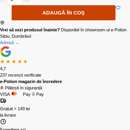
ADAUGĂ ÎN COȘ
Vrei să vezi produsul înainte?
Disponibil în showroom-ul e-Potion
Sibiu, Dumbrăvii
Adresă →
4,7
237 recenzii verificate
e-Potion magazin de încredere
Plătești în siguranță
VISA
Pay
Pay
Gratuit > 149 lei
la livrare
Expediere azi