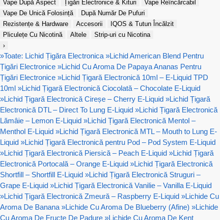
Vape După Aspect
Țigări Electronice & Kituri
Vape Reîncărcabil
Vape De Unică Folosință
După Număr De Pufuri
Rezistențe & Hardware
Accesorii
IQOS & Tutun Încălzit
Pliculețe Cu Nicotină
Altele
Strip-uri cu Nicotina
›
»
Toate: Lichid Țigăra Electronica
»
Lichid American Blend Pentru
Țigări Electronice
»
Lichid Cu Aroma De Papaya Ananas Pentru
Țigări Electronice
»
Lichid Țigară Electronică 10ml – E-Liquid TPD
10ml
»
Lichid Țigară Electronică Ciocolată – Chocolate E-Liquid
»
Lichid Țigară Electronică Cireșe – Cherry E-Liquid
»
Lichid Țigară
Electronică DTL – Direct To Lung E-Liquid
»
Lichid Țigară Electronică
Lămâie – Lemon E-Liquid
»
Lichid Țigară Electronică Mentol –
Menthol E-Liquid
»
Lichid Țigară Electronică MTL – Mouth to Lung E-
Liquid
»
Lichid Țigară Electronică pentru Pod – Pod System E-Liquid
»
Lichid Țigară Electronică Piersică – Peach E-Liquid
»
Lichid Țigară
Electronică Portocală – Orange E-Liquid
»
Lichid Țigară Electronică
Shortfill – Shortfill E-Liquid
»
Lichid Țigară Electronică Struguri –
Grape E-Liquid
»
Lichid Țigară Electronică Vanilie – Vanilla E-Liquid
»
Lichid Țigară Electronică Zmeură – Raspberry E-Liquid
»
Lichide Cu
Aroma De Banana
»
Lichide Cu Aroma De Blueberry (Afine)
»
Lichide
Cu Aroma De Fructe De Padure
»
Lichide Cu Aroma De Kent