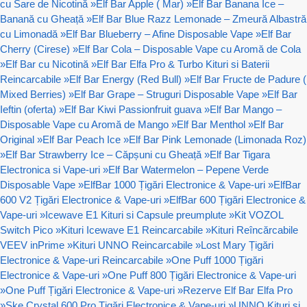
cu Sare de Nicotină
»
Elf Bar Apple ( Mar)
»
Elf Bar Banana Ice –
Banană cu Gheață
»
Elf Bar Blue Razz Lemonade – Zmeură Albastră
cu Limonadă
»
Elf Bar Blueberry – Afine Disposable Vape
»
Elf Bar
Cherry (Cirese)
»
Elf Bar Cola – Disposable Vape cu Aromă de Cola
»
Elf Bar cu Nicotină
»
Elf Bar Elfa Pro & Turbo Kituri si Baterii
Reincarcabile
»
Elf Bar Energy (Red Bull)
»
Elf Bar Fructe de Padure (
Mixed Berries)
»
Elf Bar Grape – Struguri Disposable Vape
»
Elf Bar
Ieftin (oferta)
»
Elf Bar Kiwi Passionfruit guava
»
Elf Bar Mango –
Disposable Vape cu Aromă de Mango
»
Elf Bar Menthol
»
Elf Bar
Original
»
Elf Bar Peach Ice
»
Elf Bar Pink Lemonade (Limonada Roz)
»
Elf Bar Strawberry Ice – Căpșuni cu Gheață
»
Elf Bar Tigara
Electronica si Vape-uri
»
Elf Bar Watermelon – Pepene Verde
Disposable Vape
»
ElfBar 1000 Țigări Electronice & Vape-uri
»
ElfBar
600 V2 Țigări Electronice & Vape-uri
»
ElfBar 600 Țigări Electronice &
Vape-uri
»
Icewave E1 Kituri si Capsule preumplute
»
Kit VOZOL
Switch Pico
»
Kituri Icewave E1 Reincarcabile
»
Kituri Reîncărcabile
VEEV inPrime
»
Kituri UNNO Reincarcabile
»
Lost Mary Țigări
Electronice & Vape-uri Reincarcabile
»
One Puff 1000 Țigări
Electronice & Vape-uri
»
One Puff 800 Țigări Electronice & Vape-uri
»
One Puff Țigări Electronice & Vape-uri
»
Rezerve Elf Bar Elfa Pro
»
Ske Crystal 600 Pro Țigări Electronice & Vape-uri
»
UNNO Kituri si