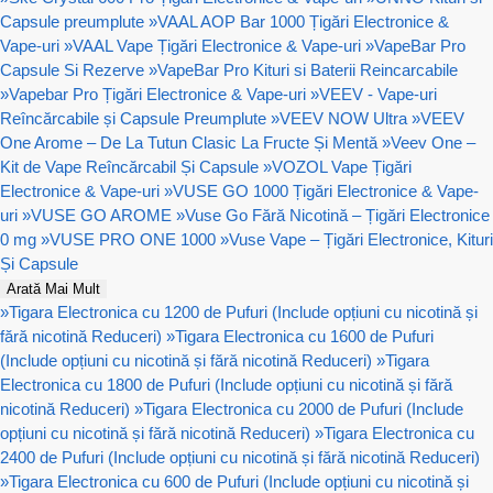
Capsule preumplute
»
VAAL AOP Bar 1000 Țigări Electronice &
Vape-uri
»
VAAL Vape Țigări Electronice & Vape-uri
»
VapeBar Pro
Capsule Si Rezerve
»
VapeBar Pro Kituri si Baterii Reincarcabile
»
Vapebar Pro Țigări Electronice & Vape-uri
»
VEEV - Vape-uri
Reîncărcabile și Capsule Preumplute
»
VEEV NOW Ultra
»
VEEV
One Arome – De La Tutun Clasic La Fructe Și Mentă
»
Veev One –
Kit de Vape Reîncărcabil Și Capsule
»
VOZOL Vape Țigări
Electronice & Vape-uri
»
VUSE GO 1000 Țigări Electronice & Vape-
uri
»
VUSE GO AROME
»
Vuse Go Fără Nicotină – Țigări Electronice
0 mg
»
VUSE PRO ONE 1000
»
Vuse Vape – Țigări Electronice, Kituri
Și Capsule
Arată Mai Mult
»
Tigara Electronica cu 1200 de Pufuri (Include opțiuni cu nicotină și
fără nicotină Reduceri)
»
Tigara Electronica cu 1600 de Pufuri
(Include opțiuni cu nicotină și fără nicotină Reduceri)
»
Tigara
Electronica cu 1800 de Pufuri (Include opțiuni cu nicotină și fără
nicotină Reduceri)
»
Tigara Electronica cu 2000 de Pufuri (Include
opțiuni cu nicotină și fără nicotină Reduceri)
»
Tigara Electronica cu
2400 de Pufuri (Include opțiuni cu nicotină și fără nicotină Reduceri)
»
Tigara Electronica cu 600 de Pufuri (Include opțiuni cu nicotină și