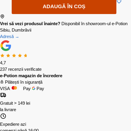
ADAUGĂ ÎN COȘ
Vrei să vezi produsul înainte?
Disponibil în showroom-ul e-Potion
Sibiu, Dumbrăvii
Adresă →
4,7
237 recenzii verificate
e-Potion magazin de încredere
Plătești în siguranță
VISA
Pay
Pay
Gratuit > 149 lei
la livrare
Expediere azi
comenzi până 16:00