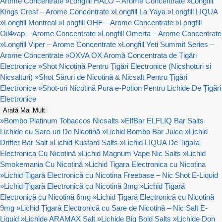
Arome Concentrate
»
Longfill HALO – Arome Concentrate
»
Longfill
Kings Crest – Arome Concentrate
»
Longfill La Yaya
»
Longfill LIQUA
»
Longfill Montreal
»
Longfill OHF – Arome Concentrate
»
Longfill
Oil4vap – Arome Concentrate
»
Longfill Omerta – Arome Concentrate
»
Longfill Viper – Arome Concentrate
»
Longfill Yeti Summit Series –
Arome Concentrate
»
OXVA OX Aromă Concentrata de Țigări
Electronice
»
Shot Nicotină Pentru Țigări Electronice (Nicshoturi si
Nicsalturi)
»
Shot Săruri de Nicotină & Nicsalt Pentru Țigări
Electronice
»
Shot-uri Nicotină Pura e-Potion Pentru Lichide De Țigări
Electronice
Arată Mai Mult
»
Bombo Platinum Tobaccos Nicsalts
»
ElfBar ELFLIQ Bar Salts
Lichide cu Sare-uri De Nicotină
»
Lichid Bombo Bar Juice
»
Lichid
Drifter Bar Salt
»
Lichid Kustard Salts
»
Lichid LIQUA De Tigara
Electronica Cu Nicotină
»
Lichid Magnum Vape Nic Salts
»
Lichid
Smokemania Cu Nicotină
»
Lichid Tigara Electronica cu Nicotina
»
Lichid Țigară Electronică cu Nicotina Freebase – Nic Shot E-Liquid
»
Lichid Țigară Electronică cu Nicotină 3mg
»
Lichid Țigară
Electronică cu Nicotină 6mg
»
Lichid Țigară Electronică cu Nicotină
9mg
»
Lichid Țigară Electronică cu Sare de Nicotină – Nic Salt E-
Liquid
»
Lichide ARAMAX Salt
»
Lichide Big Bold Salts
»
Lichide Don