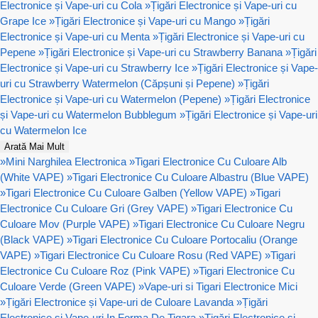
Electronice și Vape-uri cu Cola
»
Țigări Electronice și Vape-uri cu
Grape Ice
»
Țigări Electronice și Vape-uri cu Mango
»
Țigări
Electronice și Vape-uri cu Menta
»
Țigări Electronice și Vape-uri cu
Pepene
»
Țigări Electronice și Vape-uri cu Strawberry Banana
»
Țigări
Electronice și Vape-uri cu Strawberry Ice
»
Țigări Electronice și Vape-
uri cu Strawberry Watermelon (Căpșuni și Pepene)
»
Țigări
Electronice și Vape-uri cu Watermelon (Pepene)
»
Țigări Electronice
și Vape-uri cu Watermelon Bubblegum
»
Țigări Electronice și Vape-uri
cu Watermelon Ice
Arată Mai Mult
»
Mini Narghilea Electronica
»
Tigari Electronice Cu Culoare Alb
(White VAPE)
»
Tigari Electronice Cu Culoare Albastru (Blue VAPE)
»
Tigari Electronice Cu Culoare Galben (Yellow VAPE)
»
Tigari
Electronice Cu Culoare Gri (Grey VAPE)
»
Tigari Electronice Cu
Culoare Mov (Purple VAPE)
»
Tigari Electronice Cu Culoare Negru
(Black VAPE)
»
Tigari Electronice Cu Culoare Portocaliu (Orange
VAPE)
»
Tigari Electronice Cu Culoare Rosu (Red VAPE)
»
Tigari
Electronice Cu Culoare Roz (Pink VAPE)
»
Tigari Electronice Cu
Culoare Verde (Green VAPE)
»
Vape-uri si Tigari Electronice Mici
»
Țigări Electronice și Vape-uri de Culoare Lavanda
»
Țigări
Electronice și Vape-uri In Forma De Tigara
»
Țigări Electronice și