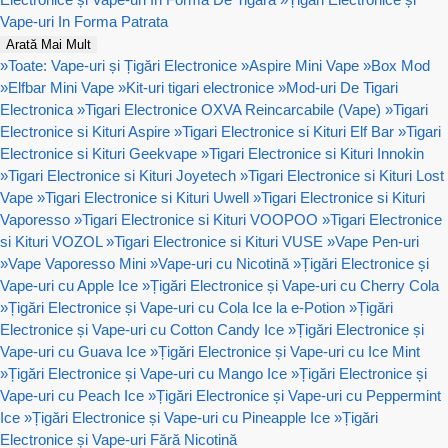
Vape-uri In Forma Patrata
Arată Mai Mult
»
Toate: Vape-uri și Țigări Electronice
»
Aspire Mini Vape
»
Box Mod
»
Elfbar Mini Vape
»
Kit-uri tigari electronice
»
Mod-uri De Tigari
Electronica
»
Tigari Electronice OXVA Reincarcabile (Vape)
»
Tigari
Electronice si Kituri Aspire
»
Tigari Electronice si Kituri Elf Bar
»
Tigari
Electronice si Kituri Geekvape
»
Tigari Electronice si Kituri Innokin
»
Tigari Electronice si Kituri Joyetech
»
Tigari Electronice si Kituri Lost
Vape
»
Tigari Electronice si Kituri Uwell
»
Tigari Electronice si Kituri
Vaporesso
»
Tigari Electronice si Kituri VOOPOO
»
Tigari Electronice
si Kituri VOZOL
»
Tigari Electronice si Kituri VUSE
»
Vape Pen-uri
»
Vape Vaporesso Mini
»
Vape-uri cu Nicotină
»
Țigări Electronice și
Vape-uri cu Apple Ice
»
Țigări Electronice și Vape-uri cu Cherry Cola
»
Țigări Electronice și Vape-uri cu Cola Ice la e-Potion
»
Țigări
Electronice și Vape-uri cu Cotton Candy Ice
»
Țigări Electronice și
Vape-uri cu Guava Ice
»
Țigări Electronice și Vape-uri cu Ice Mint
»
Țigări Electronice și Vape-uri cu Mango Ice
»
Țigări Electronice și
Vape-uri cu Peach Ice
»
Țigări Electronice și Vape-uri cu Peppermint
Ice
»
Țigări Electronice și Vape-uri cu Pineapple Ice
»
Țigări
Electronice și Vape-uri Fără Nicotină