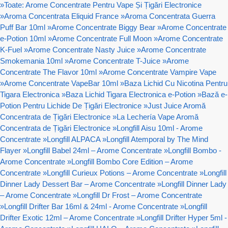
»
Toate: Arome Concentrate Pentru Vape Și Țigări Electronice
»
Aroma Concentrata Eliquid France
»
Aroma Concentrata Guerra
Puff Bar 10ml
»
Arome Concentrate Biggy Bear
»
Arome Concentrate
e-Potion 10ml
»
Arome Concentrate Full Moon
»
Arome Concentrate
K-Fuel
»
Arome Concentrate Nasty Juice
»
Arome Concentrate
Smokemania 10ml
»
Arome Concentrate T-Juice
»
Arome
Concentrate The Flavor 10ml
»
Arome Concentrate Vampire Vape
»
Arome Concentrate VapeBar 10ml
»
Baza Lichid Cu Nicotina Pentru
Tigara Electronica
»
Baza Lichid Tigara Electronica e-Potion
»
Bază e-
Potion Pentru Lichide De Țigări Electronice
»
Just Juice Aromă
Concentrata de Țigări Electronice
»
La Lechería Vape Aromă
Concentrata de Țigări Electronice
»
Longfill Aisu 10ml - Arome
Concentrate
»
Longfill ALPACA
»
Longfill Atemporal by The Mind
Flayer
»
Longfill Babel 24ml – Arome Concentrate
»
Longfill Bombo -
Arome Concentrate
»
Longfill Bombo Core Edition – Arome
Concentrate
»
Longfill Curieux Potions – Arome Concentrate
»
Longfill
Dinner Lady Dessert Bar – Arome Concentrate
»
Longfill Dinner Lady
– Arome Concentrate
»
Longfill Dr Frost – Arome Concentrate
»
Longfill Drifter Bar 16ml & 24ml - Arome Concentrate
»
Longfill
Drifter Exotic 12ml – Arome Concentrate
»
Longfill Drifter Hyper 5ml -