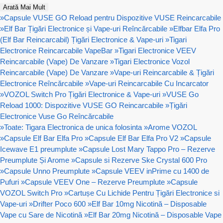
Arată Mai Mult
»
Capsule VUSE GO Reload pentru Dispozitive VUSE Reincarcabile
»
Elf Bar Țigări Electronice și Vape-uri Reîncărcabile
»
Elfbar Elfa Pro
(Elf Bar Reincarcabil) Țigări Electronice & Vape-uri
»
Tigari
Electronice Reincarcabile VapeBar
»
Tigari Electronice VEEV
Reincarcabile (Vape) De Vanzare
»
Tigari Electronice Vozol
Reincarcabile (Vape) De Vanzare
»
Vape-uri Reincarcabile & Țigări
Electronice Reîncărcabile
»
Vape-uri Reincarcabile Cu Incarcator
»
VOZOL Switch Pro Țigări Electronice & Vape-uri
»
VUSE Go
Reload 1000: Dispozitive VUSE GO Reincarcabile
»
Țigări
Electronice Vuse Go Reîncărcabile
»
Toate: Tigara Electronica de unica folosinta
»
Arome VOZOL
»
Capsule Elf Bar Elfa Pro
»
Capsule Elf Bar Elfa Pro V2
»
Capsule
Icewave E1 preumplute
»
Capsule Lost Mary Tappo Pro – Rezerve
Preumplute Și Arome
»
Capsule si Rezerve Ske Crystal 600 Pro
»
Capsule Unno Preumplute
»
Capsule VEEV inPrime cu 1400 de
Pufuri
»
Capsule VEEV One – Rezerve Preumplute
»
Capsule
VOZOL Switch Pro
»
Cartușe Cu Lichide Pentru Țigări Electronice si
Vape-uri
»
Drifter Poco 600
»
Elf Bar 10mg Nicotină – Disposable
Vape cu Sare de Nicotină
»
Elf Bar 20mg Nicotină – Disposable Vape