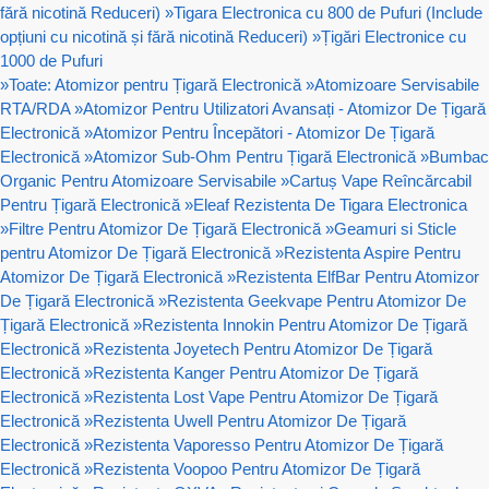
fără nicotină Reduceri)
»
Tigara Electronica cu 800 de Pufuri (Include
opțiuni cu nicotină și fără nicotină Reduceri)
»
Țigări Electronice cu
1000 de Pufuri
»
Toate: Atomizor pentru Țigară Electronică
»
Atomizoare Servisabile
RTA/RDA
»
Atomizor Pentru Utilizatori Avansați - Atomizor De Țigară
Electronică
»
Atomizor Pentru Începători - Atomizor De Țigară
Electronică
»
Atomizor Sub-Ohm Pentru Țigară Electronică
»
Bumbac
Organic Pentru Atomizoare Servisabile
»
Cartuș Vape Reîncărcabil
Pentru Țigară Electronică
»
Eleaf Rezistenta De Tigara Electronica
»
Filtre Pentru Atomizor De Țigară Electronică
»
Geamuri si Sticle
pentru Atomizor De Țigară Electronică
»
Rezistenta Aspire Pentru
Atomizor De Țigară Electronică
»
Rezistenta ElfBar Pentru Atomizor
De Țigară Electronică
»
Rezistenta Geekvape Pentru Atomizor De
Țigară Electronică
»
Rezistenta Innokin Pentru Atomizor De Țigară
Electronică
»
Rezistenta Joyetech Pentru Atomizor De Țigară
Electronică
»
Rezistenta Kanger Pentru Atomizor De Țigară
Electronică
»
Rezistenta Lost Vape Pentru Atomizor De Țigară
Electronică
»
Rezistenta Uwell Pentru Atomizor De Țigară
Electronică
»
Rezistenta Vaporesso Pentru Atomizor De Țigară
Electronică
»
Rezistenta Voopoo Pentru Atomizor De Țigară