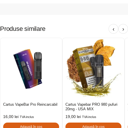
Produse similare
‹
›
Cartus VapeBar Pro Reincarcabil
Cartus Vapebar PRO 980 pufuri
20mg - USA MIX
16,00
lei
19,00
lei
TVA inclus
TVA inclus
Adaugă în coș
Adaugă în coș