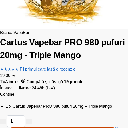
Brand:
VapeBar
Cartus Vapebar PRO 980 pufuri
20mg - Triple Mango
★
★
★
★
★
Fii primul care lasă o recenzie
19,00
lei
TVA inclus
Cumpără și câștigă
19 puncte
În stoc — livrare 24/48h
(L-V)
Contine:
1 x Cartus Vapebar PRO 980 pufuri 20mg – Triple Mango
−
+