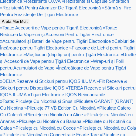
Electronică
»
Rezistente OXVA
»
Rezistente si Capsule Smoktech
»
Rezistență Pentru Atomizor De Țigară Electronică
»
Sârmă și Fire
Pentru Rezistențe De Țigari Electronice
Arată Mai Mult
»
Toate: Accesorii de Vape pentru Țigară Electronică
»
Toate:
Reduceri la Vape-uri și Accesorii Pentru Tigări Electronice
»
Acumulatori și Baterii de Vape pentru Țigări Electronice
»
Cabluri de
Încărcare pentru Țigări Electronice
»
Flacoane de Lichid pentru Țigări
Electronice
»
Muștiucuri (drip tip-uri) pentru Țigări Electronice
»
Unelte
și Accesorii de Vape pentru Țigări Electronice
»
Wrap-uri și Folii
pentru Acumulatori de Vape
»
Încărcătoare de Vape pentru Țigări
Electronice
»
DELIA Rezerve si Stickuri pentru IQOS ILUMA
»
Fiit Rezerve &
Stickuri pentru Dispozitive IQOS
»
TEREA Rezerve si Stickuri pentru
IQOS ILUMA
»
Tigari Electronice IQOS Reincarcabile
»
Toate: Pliculețe Cu Nicotină și Snus
»
Pliculete GARANT (GRANT)
Cu Nicotina
»
Pliculețe 77 VB Edition Cu Nicotină
»
Pliculețe Cafero
Cu Cofeină
»
Pliculețe cu Nicotină cu Afine
»
Pliculețe cu Nicotină cu
Ananas
»
Pliculețe cu Nicotină cu Banana
»
Pliculețe cu Nicotină cu
Cafea
»
Pliculețe cu Nicotină cu Cocos
»
Pliculețe cu Nicotină cu Cola
»
Pliculețe cu Nicotină cu Concentrație Foarte Tare
»
Pliculețe cu