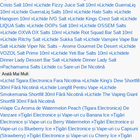
Cristo Salt 10ml
»
Lichide Fizzy Juice Salt 10ml
»
Lichide GuerraLiq
10ml
»
Lichide GuerraLiq Salts 10ml
»
Lichide Halo Salts
»
Lichide
Hangsen 10ml
»
Lichide IVG Salt
»
Lichide Kings Crest Salt
»
Lichide
LIQUA Salts
»
Lichide OOPs Salt 10ml
»
Lichide OSSEM Salts
»
Lichide OXVA OX Salts 10ml
»
Lichide Riot Squad Bar Salt 10ml
»
Lichide Ritchy Salt
»
Lichide Sukka Salt
»
Lichide Vampire Vape Bar
Salt
»
Lichide Viper Nic Salts – Arome Gourmet De Desert
»
Lichide
VOZOL Salt Prime 10ml
»
Lichide Yeti Bar Salts 10ml
»
Lichidele
Dinner Lady Dessert Bar Salt
»
Lichidele Dinner Lady Salt
»
Pachamama Salts Lichide cu Sare-uri De Nicotină
Arată Mai Mult
»
Lichid Tigara Electronica Fara Nicotina
»
Lichide King's Dew Shortfill
30ml Fără Nicotină
»
Lichide Longfill Pentru Vape
»
Lichide
Smokemania Shortfill 30ml Fără Nicotină
»
Lichide The Vaping Giant
Shortfill 30ml Fără Nicotină
»
Vape Cu Aroma de Watermelon Peach (Tigara Electronica) De
Vanzare
»
Țigări Electronice și Vape-uri cu Banana Ice
»
Țigări
Electronice și Vape-uri cu Berry Watermelon
»
Țigări Electronice și
Vape-uri cu Blueberry Ice
»
Țigări Electronice și Vape-uri cu Capsuni
(Strawberry)
»
Țigări Electronice și Vape-uri cu Cherry Ice
»
Țigări