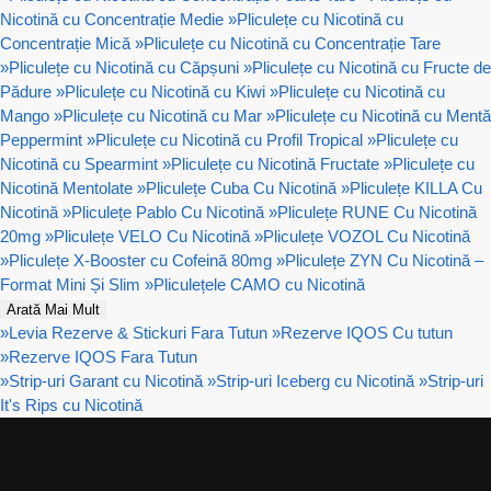
Nicotină cu Concentrație Medie
»
Pliculețe cu Nicotină cu
Concentrație Mică
»
Pliculețe cu Nicotină cu Concentrație Tare
»
Pliculețe cu Nicotină cu Căpșuni
»
Pliculețe cu Nicotină cu Fructe de
Pădure
»
Pliculețe cu Nicotină cu Kiwi
»
Pliculețe cu Nicotină cu
Mango
»
Pliculețe cu Nicotină cu Mar
»
Pliculețe cu Nicotină cu Mentă
Peppermint
»
Pliculețe cu Nicotină cu Profil Tropical
»
Pliculețe cu
Nicotină cu Spearmint
»
Pliculețe cu Nicotină Fructate
»
Pliculețe cu
Nicotină Mentolate
»
Pliculețe Cuba Cu Nicotină
»
Pliculețe KILLA Cu
Nicotină
»
Pliculețe Pablo Cu Nicotină
»
Pliculețe RUNE Cu Nicotină
20mg
»
Pliculețe VELO Cu Nicotină
»
Pliculețe VOZOL Cu Nicotină
»
Pliculețe X-Booster cu Cofeină 80mg
»
Pliculețe ZYN Cu Nicotină –
Format Mini Și Slim
»
Pliculețele CAMO cu Nicotină
Arată Mai Mult
»
Levia Rezerve & Stickuri Fara Tutun
»
Rezerve IQOS Cu tutun
»
Rezerve IQOS Fara Tutun
»
Strip-uri Garant cu Nicotină
»
Strip-uri Iceberg cu Nicotină
»
Strip-uri
It's Rips cu Nicotină
Ajutor