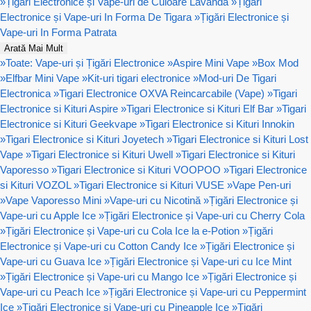
»
Țigări Electronice și Vape-uri de Culoare Lavanda
»
Țigări
Electronice și Vape-uri In Forma De Tigara
»
Țigări Electronice și
Vape-uri In Forma Patrata
Arată Mai Mult
»
Toate: Vape-uri și Țigări Electronice
»
Aspire Mini Vape
»
Box Mod
»
Elfbar Mini Vape
»
Kit-uri tigari electronice
»
Mod-uri De Tigari
Electronica
»
Tigari Electronice OXVA Reincarcabile (Vape)
»
Tigari
Electronice si Kituri Aspire
»
Tigari Electronice si Kituri Elf Bar
»
Tigari
Electronice si Kituri Geekvape
»
Tigari Electronice si Kituri Innokin
»
Tigari Electronice si Kituri Joyetech
»
Tigari Electronice si Kituri Lost
Vape
»
Tigari Electronice si Kituri Uwell
»
Tigari Electronice si Kituri
Vaporesso
»
Tigari Electronice si Kituri VOOPOO
»
Tigari Electronice
si Kituri VOZOL
»
Tigari Electronice si Kituri VUSE
»
Vape Pen-uri
»
Vape Vaporesso Mini
»
Vape-uri cu Nicotină
»
Țigări Electronice și
Vape-uri cu Apple Ice
»
Țigări Electronice și Vape-uri cu Cherry Cola
»
Țigări Electronice și Vape-uri cu Cola Ice la e-Potion
»
Țigări
Electronice și Vape-uri cu Cotton Candy Ice
»
Țigări Electronice și
Vape-uri cu Guava Ice
»
Țigări Electronice și Vape-uri cu Ice Mint
»
Țigări Electronice și Vape-uri cu Mango Ice
»
Țigări Electronice și
Vape-uri cu Peach Ice
»
Țigări Electronice și Vape-uri cu Peppermint
Ice
»
Țigări Electronice și Vape-uri cu Pineapple Ice
»
Țigări