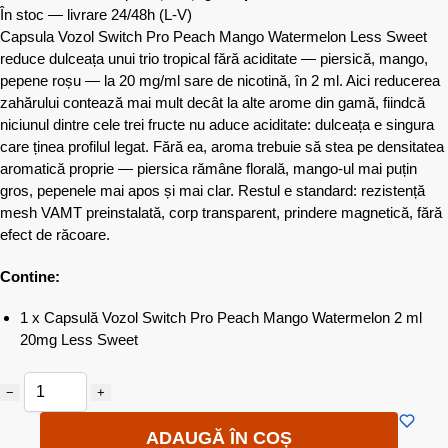
În stoc — livrare 24/48h
(L-V)
Capsula Vozol Switch Pro Peach Mango Watermelon Less Sweet
reduce dulceața unui trio tropical fără aciditate — piersică, mango,
pepene roșu — la 20 mg/ml sare de nicotină, în 2 ml. Aici reducerea
zahărului contează mai mult decât la alte arome din gamă, fiindcă
niciunul dintre cele trei fructe nu aduce aciditate: dulceața e singura
care ținea profilul legat. Fără ea, aroma trebuie să stea pe densitatea
aromatică proprie — piersica rămâne florală, mango-ul mai puțin
gros, pepenele mai apos și mai clar. Restul e standard: rezistență
mesh VAMT preinstalată, corp transparent, prindere magnetică, fără
efect de răcoare.
Contine:
1 x Capsulă Vozol Switch Pro Peach Mango Watermelon 2 ml
20mg Less Sweet
−
+
ADAUGĂ ÎN COȘ