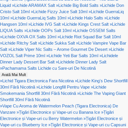
Liquid
»
Lichide ARAMAX Salt
»
Lichide Big Bold Salts
»
Lichide Don
Cristo Salt 10ml
»
Lichide Fizzy Juice Salt 10ml
»
Lichide GuerraLiq
10ml
»
Lichide GuerraLiq Salts 10ml
»
Lichide Halo Salts
»
Lichide
Hangsen 10ml
»
Lichide IVG Salt
»
Lichide Kings Crest Salt
»
Lichide
LIQUA Salts
»
Lichide OOPs Salt 10ml
»
Lichide OSSEM Salts
»
Lichide OXVA OX Salts 10ml
»
Lichide Riot Squad Bar Salt 10ml
»
Lichide Ritchy Salt
»
Lichide Sukka Salt
»
Lichide Vampire Vape Bar
Salt
»
Lichide Viper Nic Salts – Arome Gourmet De Desert
»
Lichide
VOZOL Salt Prime 10ml
»
Lichide Yeti Bar Salts 10ml
»
Lichidele
Dinner Lady Dessert Bar Salt
»
Lichidele Dinner Lady Salt
»
Pachamama Salts Lichide cu Sare-uri De Nicotină
Arată Mai Mult
»
Lichid Tigara Electronica Fara Nicotina
»
Lichide King's Dew Shortfill
30ml Fără Nicotină
»
Lichide Longfill Pentru Vape
»
Lichide
Smokemania Shortfill 30ml Fără Nicotină
»
Lichide The Vaping Giant
Shortfill 30ml Fără Nicotină
»
Vape Cu Aroma de Watermelon Peach (Tigara Electronica) De
Vanzare
»
Țigări Electronice și Vape-uri cu Banana Ice
»
Țigări
Electronice și Vape-uri cu Berry Watermelon
»
Țigări Electronice și
Vape-uri cu Blueberry Ice
»
Țigări Electronice și Vape-uri cu Capsuni