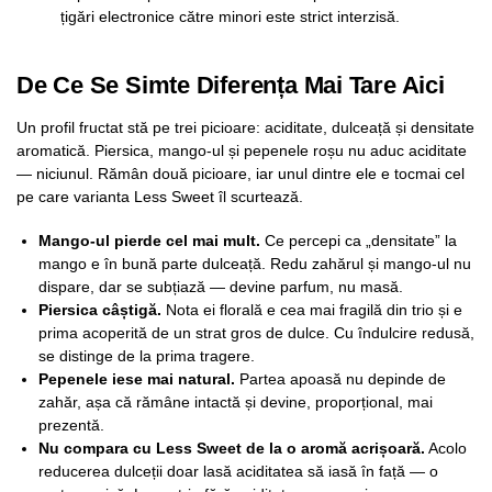
țigări electronice către minori este strict interzisă.
De Ce Se Simte Diferența Mai Tare Aici
Un profil fructat stă pe trei picioare: aciditate, dulceață și densitate
aromatică. Piersica, mango-ul și pepenele roșu nu aduc aciditate
— niciunul. Rămân două picioare, iar unul dintre ele e tocmai cel
pe care varianta Less Sweet îl scurtează.
Mango-ul pierde cel mai mult.
Ce percepi ca „densitate” la
mango e în bună parte dulceață. Redu zahărul și mango-ul nu
dispare, dar se subțiază — devine parfum, nu masă.
Piersica câștigă.
Nota ei florală e cea mai fragilă din trio și e
prima acoperită de un strat gros de dulce. Cu îndulcire redusă,
se distinge de la prima tragere.
Pepenele iese mai natural.
Partea apoasă nu depinde de
zahăr, așa că rămâne intactă și devine, proporțional, mai
prezentă.
Nu compara cu Less Sweet de la o aromă acrișoară.
Acolo
reducerea dulceții doar lasă aciditatea să iasă în față — o