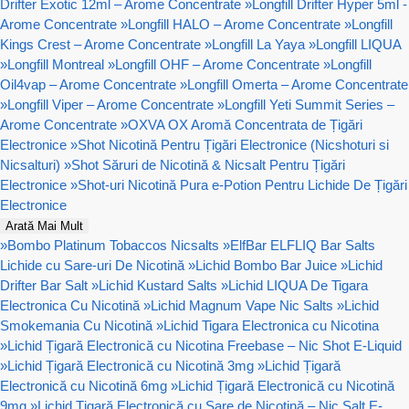
Drifter Exotic 12ml – Arome Concentrate
»
Longfill Drifter Hyper 5ml -
Arome Concentrate
»
Longfill HALO – Arome Concentrate
»
Longfill
Kings Crest – Arome Concentrate
»
Longfill La Yaya
»
Longfill LIQUA
»
Longfill Montreal
»
Longfill OHF – Arome Concentrate
»
Longfill
Oil4vap – Arome Concentrate
»
Longfill Omerta – Arome Concentrate
»
Longfill Viper – Arome Concentrate
»
Longfill Yeti Summit Series –
Arome Concentrate
»
OXVA OX Aromă Concentrata de Țigări
Electronice
»
Shot Nicotină Pentru Țigări Electronice (Nicshoturi si
Nicsalturi)
»
Shot Săruri de Nicotină & Nicsalt Pentru Țigări
Electronice
»
Shot-uri Nicotină Pura e-Potion Pentru Lichide De Țigări
Electronice
Arată Mai Mult
»
Bombo Platinum Tobaccos Nicsalts
»
ElfBar ELFLIQ Bar Salts
Lichide cu Sare-uri De Nicotină
»
Lichid Bombo Bar Juice
»
Lichid
Drifter Bar Salt
»
Lichid Kustard Salts
»
Lichid LIQUA De Tigara
Electronica Cu Nicotină
»
Lichid Magnum Vape Nic Salts
»
Lichid
Smokemania Cu Nicotină
»
Lichid Tigara Electronica cu Nicotina
»
Lichid Țigară Electronică cu Nicotina Freebase – Nic Shot E-Liquid
»
Lichid Țigară Electronică cu Nicotină 3mg
»
Lichid Țigară
Electronică cu Nicotină 6mg
»
Lichid Țigară Electronică cu Nicotină
9mg
»
Lichid Țigară Electronică cu Sare de Nicotină – Nic Salt E-