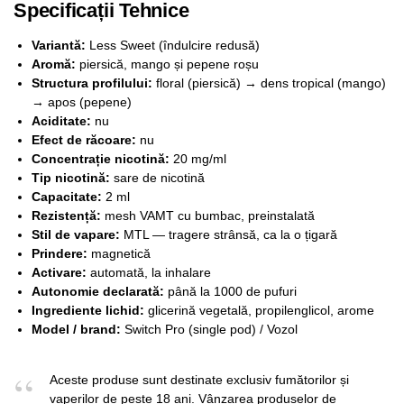
Specificații Tehnice
Variantă:
Less Sweet (îndulcire redusă)
Aromă:
piersică, mango și pepene roșu
Structura profilului:
floral (piersică) → dens tropical (mango)
→ apos (pepene)
Aciditate:
nu
Efect de răcoare:
nu
Concentrație nicotină:
20 mg/ml
Tip nicotină:
sare de nicotină
Capacitate:
2 ml
Rezistență:
mesh VAMT cu bumbac, preinstalată
Stil de vapare:
MTL — tragere strânsă, ca la o țigară
Prindere:
magnetică
Activare:
automată, la inhalare
Autonomie declarată:
până la 1000 de pufuri
Ingrediente lichid:
glicerină vegetală, propilenglicol, arome
Model / brand:
Switch Pro (single pod) / Vozol
Aceste produse sunt destinate exclusiv fumătorilor și
vaperilor de peste 18 ani. Vânzarea produselor de