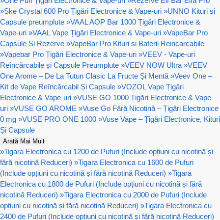
»
One Puff Țigări Electronice & Vape-uri
»
Rezerve Elf Bar Elfa Pro
»
Ske Crystal 600 Pro Țigări Electronice & Vape-uri
»
UNNO Kituri si
Capsule preumplute
»
VAAL AOP Bar 1000 Țigări Electronice &
Vape-uri
»
VAAL Vape Țigări Electronice & Vape-uri
»
VapeBar Pro
Capsule Si Rezerve
»
VapeBar Pro Kituri si Baterii Reincarcabile
»
Vapebar Pro Țigări Electronice & Vape-uri
»
VEEV - Vape-uri
Reîncărcabile și Capsule Preumplute
»
VEEV NOW Ultra
»
VEEV
One Arome – De La Tutun Clasic La Fructe Și Mentă
»
Veev One –
Kit de Vape Reîncărcabil Și Capsule
»
VOZOL Vape Țigări
Electronice & Vape-uri
»
VUSE GO 1000 Țigări Electronice & Vape-
uri
»
VUSE GO AROME
»
Vuse Go Fără Nicotină – Țigări Electronice
0 mg
»
VUSE PRO ONE 1000
»
Vuse Vape – Țigări Electronice, Kituri
Și Capsule
Arată Mai Mult
»
Tigara Electronica cu 1200 de Pufuri (Include opțiuni cu nicotină și
fără nicotină Reduceri)
»
Tigara Electronica cu 1600 de Pufuri
(Include opțiuni cu nicotină și fără nicotină Reduceri)
»
Tigara
Electronica cu 1800 de Pufuri (Include opțiuni cu nicotină și fără
nicotină Reduceri)
»
Tigara Electronica cu 2000 de Pufuri (Include
opțiuni cu nicotină și fără nicotină Reduceri)
»
Tigara Electronica cu
2400 de Pufuri (Include opțiuni cu nicotină și fără nicotină Reduceri)