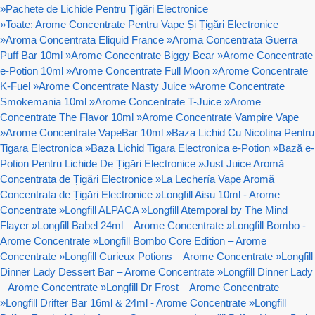
»
Pachete de Lichide Pentru Țigări Electronice
»
Toate: Arome Concentrate Pentru Vape Și Țigări Electronice
»
Aroma Concentrata Eliquid France
»
Aroma Concentrata Guerra
Puff Bar 10ml
»
Arome Concentrate Biggy Bear
»
Arome Concentrate
e-Potion 10ml
»
Arome Concentrate Full Moon
»
Arome Concentrate
K-Fuel
»
Arome Concentrate Nasty Juice
»
Arome Concentrate
Smokemania 10ml
»
Arome Concentrate T-Juice
»
Arome
Concentrate The Flavor 10ml
»
Arome Concentrate Vampire Vape
»
Arome Concentrate VapeBar 10ml
»
Baza Lichid Cu Nicotina Pentru
Tigara Electronica
»
Baza Lichid Tigara Electronica e-Potion
»
Bază e-
Potion Pentru Lichide De Țigări Electronice
»
Just Juice Aromă
Concentrata de Țigări Electronice
»
La Lechería Vape Aromă
Concentrata de Țigări Electronice
»
Longfill Aisu 10ml - Arome
Concentrate
»
Longfill ALPACA
»
Longfill Atemporal by The Mind
Flayer
»
Longfill Babel 24ml – Arome Concentrate
»
Longfill Bombo -
Arome Concentrate
»
Longfill Bombo Core Edition – Arome
Concentrate
»
Longfill Curieux Potions – Arome Concentrate
»
Longfill
Dinner Lady Dessert Bar – Arome Concentrate
»
Longfill Dinner Lady
– Arome Concentrate
»
Longfill Dr Frost – Arome Concentrate
»
Longfill Drifter Bar 16ml & 24ml - Arome Concentrate
»
Longfill