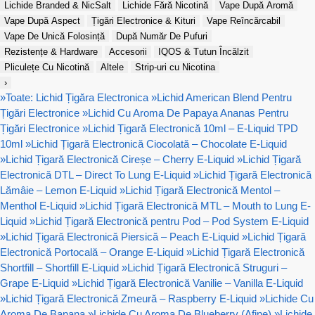
Lichide Branded & NicSalt
Lichide Fără Nicotină
Vape După Aromă
Vape După Aspect
Țigări Electronice & Kituri
Vape Reîncărcabil
Vape De Unică Folosință
După Număr De Pufuri
Rezistențe & Hardware
Accesorii
IQOS & Tutun Încălzit
Pliculețe Cu Nicotină
Altele
Strip-uri cu Nicotina
›
»
Toate: Lichid Țigăra Electronica
»
Lichid American Blend Pentru
Țigări Electronice
»
Lichid Cu Aroma De Papaya Ananas Pentru
Țigări Electronice
»
Lichid Țigară Electronică 10ml – E-Liquid TPD
10ml
»
Lichid Țigară Electronică Ciocolată – Chocolate E-Liquid
»
Lichid Țigară Electronică Cireșe – Cherry E-Liquid
»
Lichid Țigară
Electronică DTL – Direct To Lung E-Liquid
»
Lichid Țigară Electronică
Lămâie – Lemon E-Liquid
»
Lichid Țigară Electronică Mentol –
Menthol E-Liquid
»
Lichid Țigară Electronică MTL – Mouth to Lung E-
Liquid
»
Lichid Țigară Electronică pentru Pod – Pod System E-Liquid
»
Lichid Țigară Electronică Piersică – Peach E-Liquid
»
Lichid Țigară
Electronică Portocală – Orange E-Liquid
»
Lichid Țigară Electronică
Shortfill – Shortfill E-Liquid
»
Lichid Țigară Electronică Struguri –
Grape E-Liquid
»
Lichid Țigară Electronică Vanilie – Vanilla E-Liquid
»
Lichid Țigară Electronică Zmeură – Raspberry E-Liquid
»
Lichide Cu
Aroma De Banana
»
Lichide Cu Aroma De Blueberry (Afine)
»
Lichide