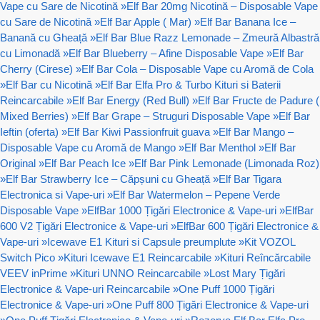
Vape cu Sare de Nicotină
»
Elf Bar 20mg Nicotină – Disposable Vape
cu Sare de Nicotină
»
Elf Bar Apple ( Mar)
»
Elf Bar Banana Ice –
Banană cu Gheață
»
Elf Bar Blue Razz Lemonade – Zmeură Albastră
cu Limonadă
»
Elf Bar Blueberry – Afine Disposable Vape
»
Elf Bar
Cherry (Cirese)
»
Elf Bar Cola – Disposable Vape cu Aromă de Cola
»
Elf Bar cu Nicotină
»
Elf Bar Elfa Pro & Turbo Kituri si Baterii
Reincarcabile
»
Elf Bar Energy (Red Bull)
»
Elf Bar Fructe de Padure (
Mixed Berries)
»
Elf Bar Grape – Struguri Disposable Vape
»
Elf Bar
Ieftin (oferta)
»
Elf Bar Kiwi Passionfruit guava
»
Elf Bar Mango –
Disposable Vape cu Aromă de Mango
»
Elf Bar Menthol
»
Elf Bar
Original
»
Elf Bar Peach Ice
»
Elf Bar Pink Lemonade (Limonada Roz)
»
Elf Bar Strawberry Ice – Căpșuni cu Gheață
»
Elf Bar Tigara
Electronica si Vape-uri
»
Elf Bar Watermelon – Pepene Verde
Disposable Vape
»
ElfBar 1000 Țigări Electronice & Vape-uri
»
ElfBar
600 V2 Țigări Electronice & Vape-uri
»
ElfBar 600 Țigări Electronice &
Vape-uri
»
Icewave E1 Kituri si Capsule preumplute
»
Kit VOZOL
Switch Pico
»
Kituri Icewave E1 Reincarcabile
»
Kituri Reîncărcabile
VEEV inPrime
»
Kituri UNNO Reincarcabile
»
Lost Mary Țigări
Electronice & Vape-uri Reincarcabile
»
One Puff 1000 Țigări
Electronice & Vape-uri
»
One Puff 800 Țigări Electronice & Vape-uri