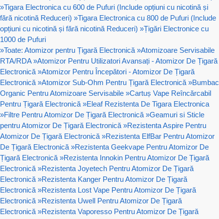
»
Tigara Electronica cu 600 de Pufuri (Include opțiuni cu nicotină și
fără nicotină Reduceri)
»
Tigara Electronica cu 800 de Pufuri (Include
opțiuni cu nicotină și fără nicotină Reduceri)
»
Țigări Electronice cu
1000 de Pufuri
»
Toate: Atomizor pentru Țigară Electronică
»
Atomizoare Servisabile
RTA/RDA
»
Atomizor Pentru Utilizatori Avansați - Atomizor De Țigară
Electronică
»
Atomizor Pentru Începători - Atomizor De Țigară
Electronică
»
Atomizor Sub-Ohm Pentru Țigară Electronică
»
Bumbac
Organic Pentru Atomizoare Servisabile
»
Cartuș Vape Reîncărcabil
Pentru Țigară Electronică
»
Eleaf Rezistenta De Tigara Electronica
»
Filtre Pentru Atomizor De Țigară Electronică
»
Geamuri si Sticle
pentru Atomizor De Țigară Electronică
»
Rezistenta Aspire Pentru
Atomizor De Țigară Electronică
»
Rezistenta ElfBar Pentru Atomizor
De Țigară Electronică
»
Rezistenta Geekvape Pentru Atomizor De
Țigară Electronică
»
Rezistenta Innokin Pentru Atomizor De Țigară
Electronică
»
Rezistenta Joyetech Pentru Atomizor De Țigară
Electronică
»
Rezistenta Kanger Pentru Atomizor De Țigară
Electronică
»
Rezistenta Lost Vape Pentru Atomizor De Țigară
Electronică
»
Rezistenta Uwell Pentru Atomizor De Țigară
Electronică
»
Rezistenta Vaporesso Pentru Atomizor De Țigară