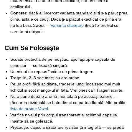
mutare mică. La un trio fără aciditate, e o rescriere a
echilibrului.
Concret:
dacă ai încercat varianta standard și ți s-a părut prea
plină, asta e ce cauți. Dacă ți-a plăcut exact cât de plină era,
nu lua Less Sweet —
varianta standard
îți dă fix profilul cu
care te-ai obișnuit.
Cum Se Folosește
Scoate protecția de pe muștiuc, apoi apropie capsula de
conector — se fixează singură.
Un minut de repaus înainte de prima tragere.
Trage lin, 2–3 secunde; nu are buton.
Pe un profil fără aciditate, tragerile lungi încălzesc mai mult
lichidul și scot mango-ul în față. Vrei piersica? Trageri scurte.
Nu o pune după o aromă mentolată pe aceeași baterie —
răcoarea reziduală se bate direct cu partea florală. Alte profile:
lista de arome Vozol
.
Verifică nivelul prin corpul transparent și schimbă capsula
înainte să se golească.
Precauție: capsula uzată are rezistență integrată — se predă