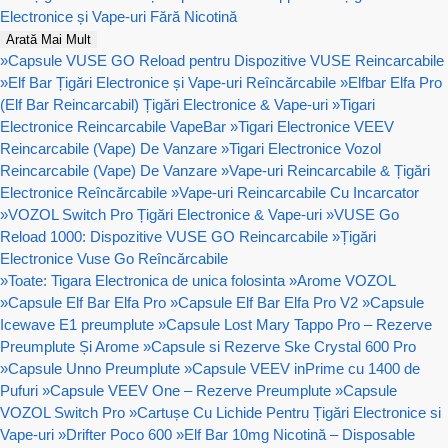
Electronice și Vape-uri Fără Nicotină
Arată Mai Mult
»
Capsule VUSE GO Reload pentru Dispozitive VUSE Reincarcabile
»
Elf Bar Țigări Electronice și Vape-uri Reîncărcabile
»
Elfbar Elfa Pro
(Elf Bar Reincarcabil) Țigări Electronice & Vape-uri
»
Tigari
Electronice Reincarcabile VapeBar
»
Tigari Electronice VEEV
Reincarcabile (Vape) De Vanzare
»
Tigari Electronice Vozol
Reincarcabile (Vape) De Vanzare
»
Vape-uri Reincarcabile & Țigări
Electronice Reîncărcabile
»
Vape-uri Reincarcabile Cu Incarcator
»
VOZOL Switch Pro Țigări Electronice & Vape-uri
»
VUSE Go
Reload 1000: Dispozitive VUSE GO Reincarcabile
»
Țigări
Electronice Vuse Go Reîncărcabile
»
Toate: Tigara Electronica de unica folosinta
»
Arome VOZOL
»
Capsule Elf Bar Elfa Pro
»
Capsule Elf Bar Elfa Pro V2
»
Capsule
Icewave E1 preumplute
»
Capsule Lost Mary Tappo Pro – Rezerve
Preumplute Și Arome
»
Capsule si Rezerve Ske Crystal 600 Pro
»
Capsule Unno Preumplute
»
Capsule VEEV inPrime cu 1400 de
Pufuri
»
Capsule VEEV One – Rezerve Preumplute
»
Capsule
VOZOL Switch Pro
»
Cartușe Cu Lichide Pentru Țigări Electronice si
Vape-uri
»
Drifter Poco 600
»
Elf Bar 10mg Nicotină – Disposable