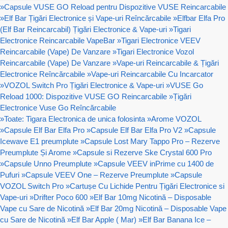
»
Capsule VUSE GO Reload pentru Dispozitive VUSE Reincarcabile
»
Elf Bar Țigări Electronice și Vape-uri Reîncărcabile
»
Elfbar Elfa Pro
(Elf Bar Reincarcabil) Țigări Electronice & Vape-uri
»
Tigari
Electronice Reincarcabile VapeBar
»
Tigari Electronice VEEV
Reincarcabile (Vape) De Vanzare
»
Tigari Electronice Vozol
Reincarcabile (Vape) De Vanzare
»
Vape-uri Reincarcabile & Țigări
Electronice Reîncărcabile
»
Vape-uri Reincarcabile Cu Incarcator
»
VOZOL Switch Pro Țigări Electronice & Vape-uri
»
VUSE Go
Reload 1000: Dispozitive VUSE GO Reincarcabile
»
Țigări
Electronice Vuse Go Reîncărcabile
»
Toate: Tigara Electronica de unica folosinta
»
Arome VOZOL
»
Capsule Elf Bar Elfa Pro
»
Capsule Elf Bar Elfa Pro V2
»
Capsule
Icewave E1 preumplute
»
Capsule Lost Mary Tappo Pro – Rezerve
Preumplute Și Arome
»
Capsule si Rezerve Ske Crystal 600 Pro
»
Capsule Unno Preumplute
»
Capsule VEEV inPrime cu 1400 de
Pufuri
»
Capsule VEEV One – Rezerve Preumplute
»
Capsule
VOZOL Switch Pro
»
Cartușe Cu Lichide Pentru Țigări Electronice si
Vape-uri
»
Drifter Poco 600
»
Elf Bar 10mg Nicotină – Disposable
Vape cu Sare de Nicotină
»
Elf Bar 20mg Nicotină – Disposable Vape
cu Sare de Nicotină
»
Elf Bar Apple ( Mar)
»
Elf Bar Banana Ice –