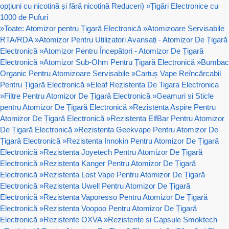
opțiuni cu nicotină și fără nicotină Reduceri)
»
Țigări Electronice cu
1000 de Pufuri
»
Toate: Atomizor pentru Țigară Electronică
»
Atomizoare Servisabile
RTA/RDA
»
Atomizor Pentru Utilizatori Avansați - Atomizor De Țigară
Electronică
»
Atomizor Pentru Începători - Atomizor De Țigară
Electronică
»
Atomizor Sub-Ohm Pentru Țigară Electronică
»
Bumbac
Organic Pentru Atomizoare Servisabile
»
Cartuș Vape Reîncărcabil
Pentru Țigară Electronică
»
Eleaf Rezistenta De Tigara Electronica
»
Filtre Pentru Atomizor De Țigară Electronică
»
Geamuri si Sticle
pentru Atomizor De Țigară Electronică
»
Rezistenta Aspire Pentru
Atomizor De Țigară Electronică
»
Rezistenta ElfBar Pentru Atomizor
De Țigară Electronică
»
Rezistenta Geekvape Pentru Atomizor De
Țigară Electronică
»
Rezistenta Innokin Pentru Atomizor De Țigară
Electronică
»
Rezistenta Joyetech Pentru Atomizor De Țigară
Electronică
»
Rezistenta Kanger Pentru Atomizor De Țigară
Electronică
»
Rezistenta Lost Vape Pentru Atomizor De Țigară
Electronică
»
Rezistenta Uwell Pentru Atomizor De Țigară
Electronică
»
Rezistenta Vaporesso Pentru Atomizor De Țigară
Electronică
»
Rezistenta Voopoo Pentru Atomizor De Țigară
Electronică
»
Rezistente OXVA
»
Rezistente si Capsule Smoktech