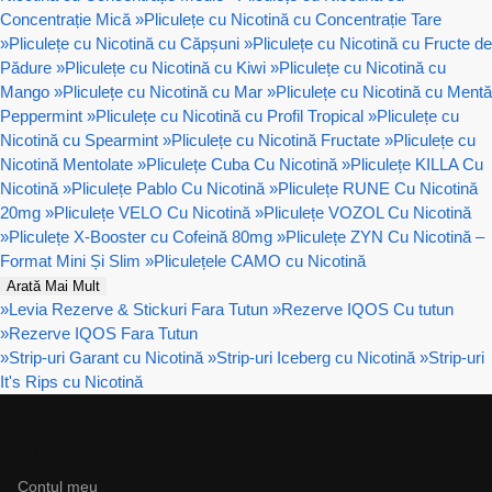
Concentrație Mică
»
Pliculețe cu Nicotină cu Concentrație Tare
»
Pliculețe cu Nicotină cu Căpșuni
»
Pliculețe cu Nicotină cu Fructe de
Pădure
»
Pliculețe cu Nicotină cu Kiwi
»
Pliculețe cu Nicotină cu
Mango
»
Pliculețe cu Nicotină cu Mar
»
Pliculețe cu Nicotină cu Mentă
Peppermint
»
Pliculețe cu Nicotină cu Profil Tropical
»
Pliculețe cu
Nicotină cu Spearmint
»
Pliculețe cu Nicotină Fructate
»
Pliculețe cu
Nicotină Mentolate
»
Pliculețe Cuba Cu Nicotină
»
Pliculețe KILLA Cu
Nicotină
»
Pliculețe Pablo Cu Nicotină
»
Pliculețe RUNE Cu Nicotină
20mg
»
Pliculețe VELO Cu Nicotină
»
Pliculețe VOZOL Cu Nicotină
»
Pliculețe X-Booster cu Cofeină 80mg
»
Pliculețe ZYN Cu Nicotină –
Format Mini Și Slim
»
Pliculețele CAMO cu Nicotină
Arată Mai Mult
»
Levia Rezerve & Stickuri Fara Tutun
»
Rezerve IQOS Cu tutun
»
Rezerve IQOS Fara Tutun
»
Strip-uri Garant cu Nicotină
»
Strip-uri Iceberg cu Nicotină
»
Strip-uri
It's Rips cu Nicotină
Ajutor
Contul meu