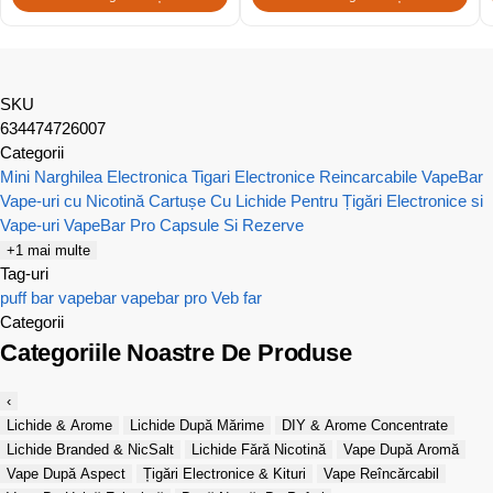
SKU
634474726007
Categorii
Mini Narghilea Electronica
Tigari Electronice Reincarcabile VapeBar
Vape-uri cu Nicotină
Cartușe Cu Lichide Pentru Țigări Electronice si
Vape-uri
VapeBar Pro Capsule Si Rezerve
+1 mai multe
Tag-uri
puff bar
vapebar
vapebar pro
Veb far
Categorii
Categoriile Noastre De Produse
‹
Lichide & Arome
Lichide După Mărime
DIY & Arome Concentrate
Lichide Branded & NicSalt
Lichide Fără Nicotină
Vape După Aromă
Vape După Aspect
Țigări Electronice & Kituri
Vape Reîncărcabil