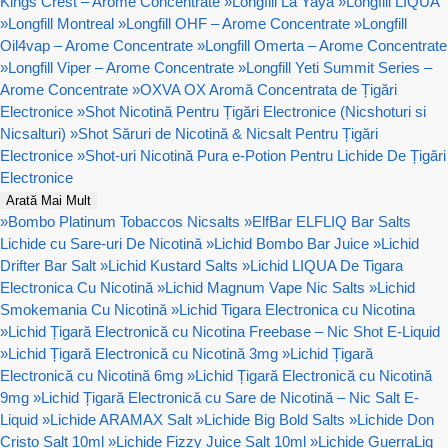
Kings Crest – Arome Concentrate
»
Longfill La Yaya
»
Longfill LIQUA
»
Longfill Montreal
»
Longfill OHF – Arome Concentrate
»
Longfill
Oil4vap – Arome Concentrate
»
Longfill Omerta – Arome Concentrate
»
Longfill Viper – Arome Concentrate
»
Longfill Yeti Summit Series –
Arome Concentrate
»
OXVA OX Aromă Concentrata de Țigări
Electronice
»
Shot Nicotină Pentru Țigări Electronice (Nicshoturi si
Nicsalturi)
»
Shot Săruri de Nicotină & Nicsalt Pentru Țigări
Electronice
»
Shot-uri Nicotină Pura e-Potion Pentru Lichide De Țigări
Electronice
Arată Mai Mult
»
Bombo Platinum Tobaccos Nicsalts
»
ElfBar ELFLIQ Bar Salts
Lichide cu Sare-uri De Nicotină
»
Lichid Bombo Bar Juice
»
Lichid
Drifter Bar Salt
»
Lichid Kustard Salts
»
Lichid LIQUA De Tigara
Electronica Cu Nicotină
»
Lichid Magnum Vape Nic Salts
»
Lichid
Smokemania Cu Nicotină
»
Lichid Tigara Electronica cu Nicotina
»
Lichid Țigară Electronică cu Nicotina Freebase – Nic Shot E-Liquid
»
Lichid Țigară Electronică cu Nicotină 3mg
»
Lichid Țigară
Electronică cu Nicotină 6mg
»
Lichid Țigară Electronică cu Nicotină
9mg
»
Lichid Țigară Electronică cu Sare de Nicotină – Nic Salt E-
Liquid
»
Lichide ARAMAX Salt
»
Lichide Big Bold Salts
»
Lichide Don
Cristo Salt 10ml
»
Lichide Fizzy Juice Salt 10ml
»
Lichide GuerraLiq