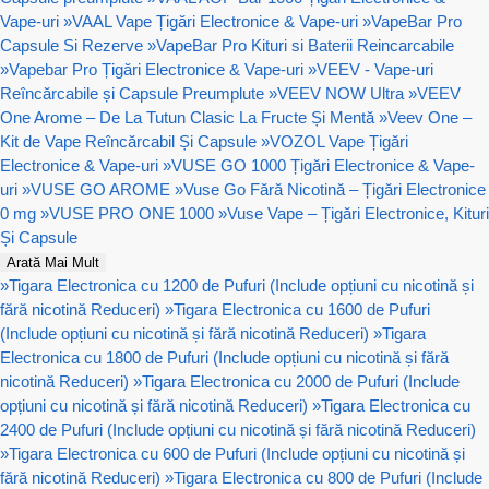
Vape-uri
»
VAAL Vape Țigări Electronice & Vape-uri
»
VapeBar Pro
Capsule Si Rezerve
»
VapeBar Pro Kituri si Baterii Reincarcabile
»
Vapebar Pro Țigări Electronice & Vape-uri
»
VEEV - Vape-uri
Reîncărcabile și Capsule Preumplute
»
VEEV NOW Ultra
»
VEEV
One Arome – De La Tutun Clasic La Fructe Și Mentă
»
Veev One –
Kit de Vape Reîncărcabil Și Capsule
»
VOZOL Vape Țigări
Electronice & Vape-uri
»
VUSE GO 1000 Țigări Electronice & Vape-
uri
»
VUSE GO AROME
»
Vuse Go Fără Nicotină – Țigări Electronice
0 mg
»
VUSE PRO ONE 1000
»
Vuse Vape – Țigări Electronice, Kituri
Și Capsule
Arată Mai Mult
»
Tigara Electronica cu 1200 de Pufuri (Include opțiuni cu nicotină și
fără nicotină Reduceri)
»
Tigara Electronica cu 1600 de Pufuri
(Include opțiuni cu nicotină și fără nicotină Reduceri)
»
Tigara
Electronica cu 1800 de Pufuri (Include opțiuni cu nicotină și fără
nicotină Reduceri)
»
Tigara Electronica cu 2000 de Pufuri (Include
opțiuni cu nicotină și fără nicotină Reduceri)
»
Tigara Electronica cu
2400 de Pufuri (Include opțiuni cu nicotină și fără nicotină Reduceri)
»
Tigara Electronica cu 600 de Pufuri (Include opțiuni cu nicotină și
fără nicotină Reduceri)
»
Tigara Electronica cu 800 de Pufuri (Include