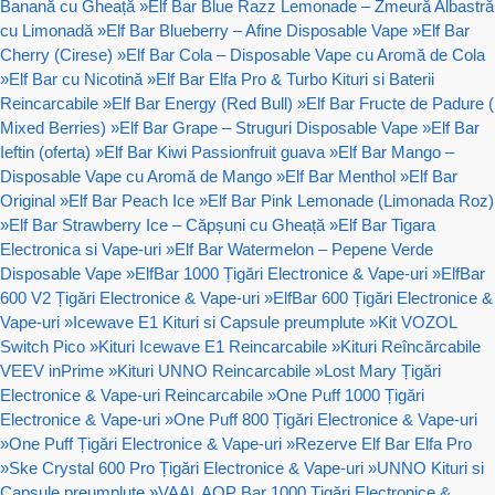
Banană cu Gheață
»
Elf Bar Blue Razz Lemonade – Zmeură Albastră
cu Limonadă
»
Elf Bar Blueberry – Afine Disposable Vape
»
Elf Bar
Cherry (Cirese)
»
Elf Bar Cola – Disposable Vape cu Aromă de Cola
»
Elf Bar cu Nicotină
»
Elf Bar Elfa Pro & Turbo Kituri si Baterii
Reincarcabile
»
Elf Bar Energy (Red Bull)
»
Elf Bar Fructe de Padure (
Mixed Berries)
»
Elf Bar Grape – Struguri Disposable Vape
»
Elf Bar
Ieftin (oferta)
»
Elf Bar Kiwi Passionfruit guava
»
Elf Bar Mango –
Disposable Vape cu Aromă de Mango
»
Elf Bar Menthol
»
Elf Bar
Original
»
Elf Bar Peach Ice
»
Elf Bar Pink Lemonade (Limonada Roz)
»
Elf Bar Strawberry Ice – Căpșuni cu Gheață
»
Elf Bar Tigara
Electronica si Vape-uri
»
Elf Bar Watermelon – Pepene Verde
Disposable Vape
»
ElfBar 1000 Țigări Electronice & Vape-uri
»
ElfBar
600 V2 Țigări Electronice & Vape-uri
»
ElfBar 600 Țigări Electronice &
Vape-uri
»
Icewave E1 Kituri si Capsule preumplute
»
Kit VOZOL
Switch Pico
»
Kituri Icewave E1 Reincarcabile
»
Kituri Reîncărcabile
VEEV inPrime
»
Kituri UNNO Reincarcabile
»
Lost Mary Țigări
Electronice & Vape-uri Reincarcabile
»
One Puff 1000 Țigări
Electronice & Vape-uri
»
One Puff 800 Țigări Electronice & Vape-uri
»
One Puff Țigări Electronice & Vape-uri
»
Rezerve Elf Bar Elfa Pro
»
Ske Crystal 600 Pro Țigări Electronice & Vape-uri
»
UNNO Kituri si
Capsule preumplute
»
VAAL AOP Bar 1000 Țigări Electronice &