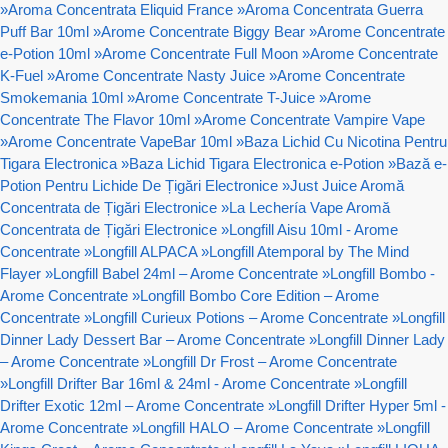
»
Aroma Concentrata Eliquid France
»
Aroma Concentrata Guerra
Puff Bar 10ml
»
Arome Concentrate Biggy Bear
»
Arome Concentrate
e-Potion 10ml
»
Arome Concentrate Full Moon
»
Arome Concentrate
K-Fuel
»
Arome Concentrate Nasty Juice
»
Arome Concentrate
Smokemania 10ml
»
Arome Concentrate T-Juice
»
Arome
Concentrate The Flavor 10ml
»
Arome Concentrate Vampire Vape
»
Arome Concentrate VapeBar 10ml
»
Baza Lichid Cu Nicotina Pentru
Tigara Electronica
»
Baza Lichid Tigara Electronica e-Potion
»
Bază e-
Potion Pentru Lichide De Țigări Electronice
»
Just Juice Aromă
Concentrata de Țigări Electronice
»
La Lechería Vape Aromă
Concentrata de Țigări Electronice
»
Longfill Aisu 10ml - Arome
Concentrate
»
Longfill ALPACA
»
Longfill Atemporal by The Mind
Flayer
»
Longfill Babel 24ml – Arome Concentrate
»
Longfill Bombo -
Arome Concentrate
»
Longfill Bombo Core Edition – Arome
Concentrate
»
Longfill Curieux Potions – Arome Concentrate
»
Longfill
Dinner Lady Dessert Bar – Arome Concentrate
»
Longfill Dinner Lady
– Arome Concentrate
»
Longfill Dr Frost – Arome Concentrate
»
Longfill Drifter Bar 16ml & 24ml - Arome Concentrate
»
Longfill
Drifter Exotic 12ml – Arome Concentrate
»
Longfill Drifter Hyper 5ml -
Arome Concentrate
»
Longfill HALO – Arome Concentrate
»
Longfill