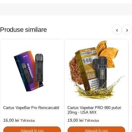
Produse similare
‹
›
Cartus VapeBar Pro Reincarcabil
Cartus Vapebar PRO 980 pufuri
20mg - USA MIX
16,00
lei
19,00
lei
TVA inclus
TVA inclus
Adaugă în coș
Adaugă în coș