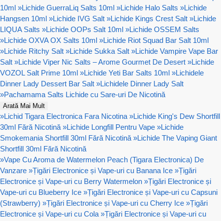
10ml
»
Lichide GuerraLiq Salts 10ml
»
Lichide Halo Salts
»
Lichide
Hangsen 10ml
»
Lichide IVG Salt
»
Lichide Kings Crest Salt
»
Lichide
LIQUA Salts
»
Lichide OOPs Salt 10ml
»
Lichide OSSEM Salts
»
Lichide OXVA OX Salts 10ml
»
Lichide Riot Squad Bar Salt 10ml
»
Lichide Ritchy Salt
»
Lichide Sukka Salt
»
Lichide Vampire Vape Bar
Salt
»
Lichide Viper Nic Salts – Arome Gourmet De Desert
»
Lichide
VOZOL Salt Prime 10ml
»
Lichide Yeti Bar Salts 10ml
»
Lichidele
Dinner Lady Dessert Bar Salt
»
Lichidele Dinner Lady Salt
»
Pachamama Salts Lichide cu Sare-uri De Nicotină
Arată Mai Mult
»
Lichid Tigara Electronica Fara Nicotina
»
Lichide King's Dew Shortfill
30ml Fără Nicotină
»
Lichide Longfill Pentru Vape
»
Lichide
Smokemania Shortfill 30ml Fără Nicotină
»
Lichide The Vaping Giant
Shortfill 30ml Fără Nicotină
»
Vape Cu Aroma de Watermelon Peach (Tigara Electronica) De
Vanzare
»
Țigări Electronice și Vape-uri cu Banana Ice
»
Țigări
Electronice și Vape-uri cu Berry Watermelon
»
Țigări Electronice și
Vape-uri cu Blueberry Ice
»
Țigări Electronice și Vape-uri cu Capsuni
(Strawberry)
»
Țigări Electronice și Vape-uri cu Cherry Ice
»
Țigări
Electronice și Vape-uri cu Cola
»
Țigări Electronice și Vape-uri cu