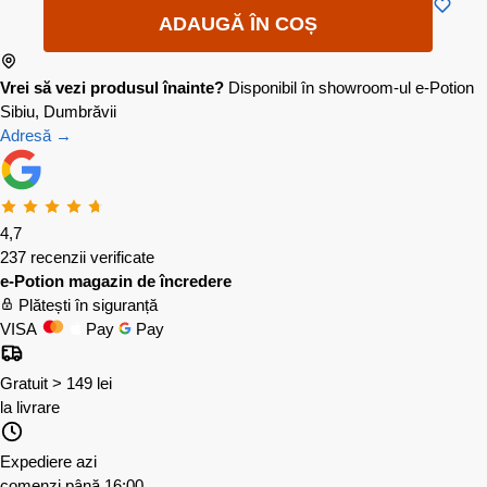
ADAUGĂ ÎN COȘ
Vrei să vezi produsul înainte?
Disponibil în showroom-ul e-Potion
Sibiu, Dumbrăvii
Adresă →
4,7
237 recenzii verificate
e-Potion magazin de încredere
Plătești în siguranță
VISA
Pay
Pay
Gratuit > 149 lei
la livrare
Expediere azi
comenzi până 16:00