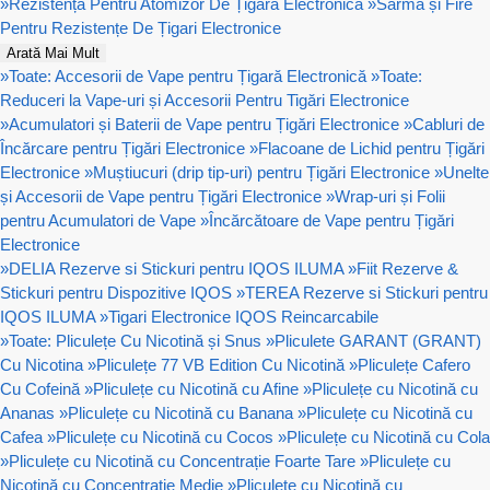
»
Rezistență Pentru Atomizor De Țigară Electronică
»
Sârmă și Fire
Pentru Rezistențe De Țigari Electronice
Arată Mai Mult
»
Toate: Accesorii de Vape pentru Țigară Electronică
»
Toate:
Reduceri la Vape-uri și Accesorii Pentru Tigări Electronice
»
Acumulatori și Baterii de Vape pentru Țigări Electronice
»
Cabluri de
Încărcare pentru Țigări Electronice
»
Flacoane de Lichid pentru Țigări
Electronice
»
Muștiucuri (drip tip-uri) pentru Țigări Electronice
»
Unelte
și Accesorii de Vape pentru Țigări Electronice
»
Wrap-uri și Folii
pentru Acumulatori de Vape
»
Încărcătoare de Vape pentru Țigări
Electronice
»
DELIA Rezerve si Stickuri pentru IQOS ILUMA
»
Fiit Rezerve &
Stickuri pentru Dispozitive IQOS
»
TEREA Rezerve si Stickuri pentru
IQOS ILUMA
»
Tigari Electronice IQOS Reincarcabile
»
Toate: Pliculețe Cu Nicotină și Snus
»
Pliculete GARANT (GRANT)
Cu Nicotina
»
Pliculețe 77 VB Edition Cu Nicotină
»
Pliculețe Cafero
Cu Cofeină
»
Pliculețe cu Nicotină cu Afine
»
Pliculețe cu Nicotină cu
Ananas
»
Pliculețe cu Nicotină cu Banana
»
Pliculețe cu Nicotină cu
Cafea
»
Pliculețe cu Nicotină cu Cocos
»
Pliculețe cu Nicotină cu Cola
»
Pliculețe cu Nicotină cu Concentrație Foarte Tare
»
Pliculețe cu
Nicotină cu Concentrație Medie
»
Pliculețe cu Nicotină cu