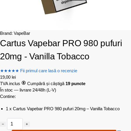
Brand:
VapeBar
Cartus Vapebar PRO 980 pufuri
20mg - Vanilla Tobacco
★
★
★
★
★
Fii primul care lasă o recenzie
19,00
lei
TVA inclus
Cumpără și câștigă
19 puncte
În stoc — livrare 24/48h
(L-V)
Contine:
1 x Cartus Vapebar PRO 980 pufuri 20mg – Vanilla Tobacco
−
+