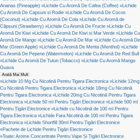
Ananas (Pineapple)
»
Lichide Cu Aromă De Cafea (Coffee)
»
Lichide
Cu Aromă De Capsuni si Rodie
»
Lichide Cu Aromă De Cocos
(Coconut)
»
Lichide Cu Aromă De Cola
»
Lichide Cu Aromă de
Căpșuni (Strawberry)
»
Lichide Cu Aromă De Fructe
»
Lichide Cu
Aromă De Kiwi
»
Lichide Cu Aromă De Kiwi si Mar Verde
»
Lichide Cu
Aromă De Mango
»
Lichide Cu Aromă De Mar
»
Lichide Cu Aromă De
Mar (Green Apple)
»
Lichide Cu Aromă De Menta (Menthol)
»
Lichide
Cu Aromă De Pepene (Watermelon)
»
Lichide Cu Aromă De Red Bull
»
Lichide Cu Aromă De Tutun (Tobacco)
»
Lichide Cu Aromă Mango
Guava
Arată Mai Mult
»
Lichide 10 Mg Cu Nicotină Pentru Tigara Electronica
»
Lichide 12mg
Cu Nicotină Pentru Tigara Electronica
»
Lichide 18mg Cu Nicotină
Pentru Tigara Electronica
»
Lichide 20mg Cu Nicotină Pentru Tigara
Electronica
»
Lichide 50 ml Pentru Țigări Electronice
»
Lichide 500 ml
Pentru Țigări Electronice
»
Lichide cu Nicotină de 100 ml Pentru
Tigara Electronica
»
Lichide Fara Nicotină de 100 ml Pentru Tigara
Electronica
»
Lichide Shortfill 30ml Pentru Țigări Electronice
»
Pachete de Lichide Pentru Țigări Electronice
»
Toate: Arome Concentrate Pentru Vape Și Țigări Electronice