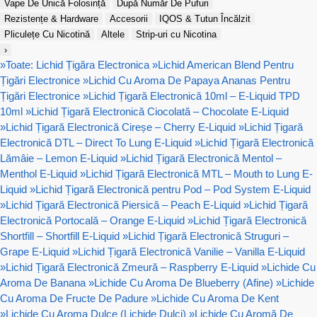
Vape De Unică Folosință
După Număr De Pufuri
Rezistențe & Hardware
Accesorii
IQOS & Tutun Încălzit
Pliculețe Cu Nicotină
Altele
Strip-uri cu Nicotina
›
»
Toate: Lichid Țigăra Electronica
»
Lichid American Blend Pentru
Țigări Electronice
»
Lichid Cu Aroma De Papaya Ananas Pentru
Țigări Electronice
»
Lichid Țigară Electronică 10ml – E-Liquid TPD
10ml
»
Lichid Țigară Electronică Ciocolată – Chocolate E-Liquid
»
Lichid Țigară Electronică Cireșe – Cherry E-Liquid
»
Lichid Țigară
Electronică DTL – Direct To Lung E-Liquid
»
Lichid Țigară Electronică
Lămâie – Lemon E-Liquid
»
Lichid Țigară Electronică Mentol –
Menthol E-Liquid
»
Lichid Țigară Electronică MTL – Mouth to Lung E-
Liquid
»
Lichid Țigară Electronică pentru Pod – Pod System E-Liquid
»
Lichid Țigară Electronică Piersică – Peach E-Liquid
»
Lichid Țigară
Electronică Portocală – Orange E-Liquid
»
Lichid Țigară Electronică
Shortfill – Shortfill E-Liquid
»
Lichid Țigară Electronică Struguri –
Grape E-Liquid
»
Lichid Țigară Electronică Vanilie – Vanilla E-Liquid
»
Lichid Țigară Electronică Zmeură – Raspberry E-Liquid
»
Lichide Cu
Aroma De Banana
»
Lichide Cu Aroma De Blueberry (Afine)
»
Lichide
Cu Aroma De Fructe De Padure
»
Lichide Cu Aroma De Kent
»
Lichide Cu Aroma Dulce (Lichide Dulci)
»
Lichide Cu Aromă De